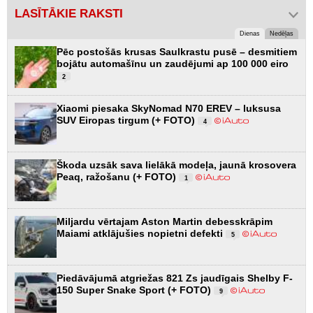
LASĪTĀKIE RAKSTI
Dienas
Nedēļas
Pēc postošās krusas Saulkrastu pusē – desmitiem
bojātu automašīnu un zaudējumi ap 100 000 eiro
2
Xiaomi piesaka SkyNomad N70 EREV – luksusa
SUV Eiropas tirgum (+ FOTO)
4
Škoda uzsāk sava lielākā modeļa, jaunā krosovera
Peaq, ražošanu (+ FOTO)
1
Miljardu vērtajam Aston Martin debesskrāpim
Maiami atklājušies nopietni defekti
5
Piedāvājumā atgriežas 821 Zs jaudīgais Shelby F-
150 Super Snake Sport (+ FOTO)
9