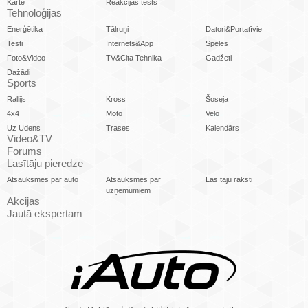
Karte
Reakcijas tests
Tehnoloģijas
Enerģētika
Tālruņi
Datori&Portatīvie
Testi
Internets&App
Spēles
Foto&Video
TV&Cita Tehnika
Gadžeti
Dažādi
Sports
Rallijs
Kross
Šoseja
4x4
Moto
Velo
Uz Ūdens
Trases
Kalendārs
Video&TV
Forums
Lasītāju pieredze
Atsauksmes par auto
Atsauksmes par
Lasītāju raksti
uzņēmumiem
Akcijas
Jautā ekspertam