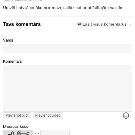
11.februāris 2021 8:10
Un vēl Latvijā ienākumi ir mazi, salīdzinot ar attīstītajām valstīm.
Tavs komentārs
Lasīt visus komentārus →
41
Vārds
Komentārs
Pievienot bildi
Pievienot video
Drošības kods