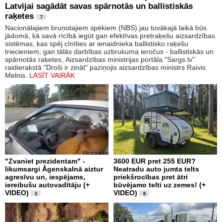
Latvijai sagādāt savas spārnotās un ballistiskās
raķetes
7
Nacionālajiem bruņotajiem spēkiem (NBS) jau tuvākajā laikā būs
jādomā, kā savā rīcībā iegūt gan efektīvas pretraķešu aizsardzības
sistēmas, kas spēj cīnīties ar ienaidnieka ballistisko raķešu
triecieniem, gan tālās darbības uzbrukuma ieročus - ballistiskās un
spārnotās raķetes, Aizsardzības ministrijas portāla "Sargs.lv"
raidierakstā "Droši ir zināt" paziņojis aizsardzības ministrs Raivis
Melnis.
LASĪT VAIRĀK
"Zvaniet prezidentam" -
3600 EUR pret 255 EUR?
likumsargi Āgenskalnā aiztur
Neatradu auto jumta telts
agresīvu un, iespējams,
priekšrocības pret ātri
iereibušu autovadītāju (+
būvējamo telti uz zemes! (+
VIDEO)
VIDEO)
3
8