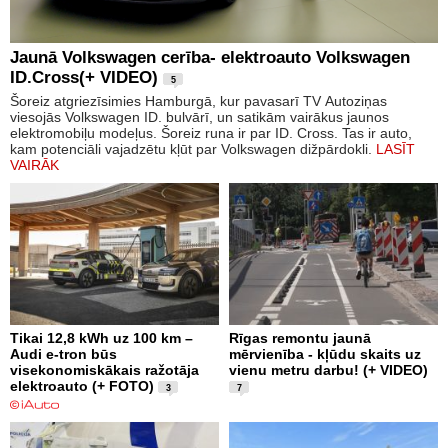
Jaunā Volkswagen cerība- elektroauto Volkswagen
ID.Cross(+ VIDEO)
5
Šoreiz atgriezīsimies Hamburgā, kur pavasarī TV Autoziņas
viesojās Volkswagen ID. bulvārī, un satikām vairākus jaunos
elektromobiļu modeļus. Šoreiz runa ir par ID. Cross. Tas ir auto,
kam potenciāli vajadzētu kļūt par Volkswagen dižpārdokli.
LASĪT
VAIRĀK
Tikai 12,8 kWh uz 100 km –
Rīgas remontu jaunā
Audi e-tron būs
mērvienība - kļūdu skaits uz
visekonomiskākais ražotāja
vienu metru darbu! (+ VIDEO)
elektroauto (+ FOTO)
3
7