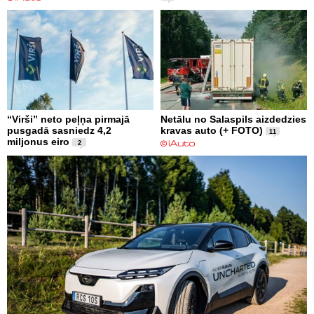
“Virši” neto peļņa pirmajā
Netālu no Salaspils aizdedzies
pusgadā sasniedz 4,2
kravas auto (+ FOTO)
11
miljonus eiro
2