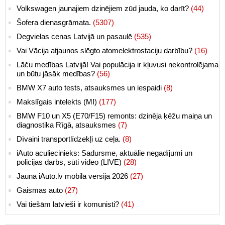
Volkswagen jaunajiem dzinējiem zūd jauda, ko darīt?
(44)
Šofera dienasgrāmata.
(5307)
Degvielas cenas Latvijā un pasaulē
(535)
Vai Vācija atjaunos slēgto atomelektrostaciju darbību?
(16)
Lāču medības Latvijā! Vai populācija ir kļuvusi nekontrolējama
un būtu jāsāk medības?
(56)
BMW X7 auto tests, atsauksmes un iespaidi
(8)
Makslīgais intelekts (MI)
(177)
BMW F10 un X5 (E70/F15) remonts: dzinēja ķēžu maiņa un
diagnostika Rīgā, atsauksmes
(7)
Dīvaini transportlīdzekļi uz ceļa.
(8)
iAuto aculiecinieks: Sadursme, aktuālie negadījumi un
policijas darbs, sūti video (LIVE)
(28)
Jaunā iAuto.lv mobilā versija 2026
(27)
Gaismas auto
(27)
Vai tiešām latvieši ir komunisti?
(41)