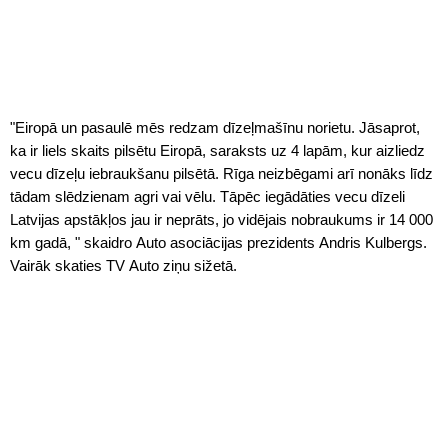
"Eiropā un pasaulē mēs redzam dīzeļmašīnu norietu. Jāsaprot,
ka ir liels skaits pilsētu Eiropā, saraksts uz 4 lapām, kur aizliedz
vecu dīzeļu iebraukšanu pilsētā. Rīga neizbēgami arī nonāks līdz
tādam slēdzienam agri vai vēlu. Tāpēc iegādāties vecu dīzeli
Latvijas apstākļos jau ir neprāts, jo vidējais nobraukums ir 14 000
km gadā, " skaidro Auto asociācijas prezidents Andris Kulbergs.
Vairāk skaties TV Auto ziņu sižetā.