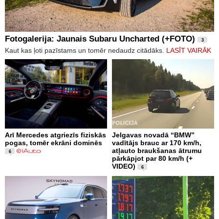
Fotogalerija: Jaunais Subaru Uncharted (+FOTO)
3
Kaut kas ļoti pazīstams un tomēr nedaudz citādāks.
LASĪT VAIRĀK
Arī Mercedes atgriezīs fiziskās
Jelgavas novadā “BMW”
pogas, tomēr ekrāni dominēs
vadītājs brauc ar 170 km/h,
atļauto braukšanas ātrumu
6
pārkāpjot par 80 km/h (+
VIDEO)
6