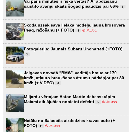
Vai pāris minūtes ir riska vērtas? Ar apdzīšanu
saistīto avāriju skaits šogad pieaudzis par 66%
6
Škoda uzsāk sava lielākā modeļa, jaunā krosovera
Peaq, ražošanu (+ FOTO)
1
Fotogalerija: Jaunais Subaru Uncharted (+FOTO)
3
Jelgavas novadā “BMW” vadītājs brauc ar 170
km/h, atļauto braukšanas ātrumu pārkāpjot par 80
km/h (+ VIDEO)
6
Miljardu vērtajam Aston Martin debesskrāpim
Maiami atklājušies nopietni defekti
5
Netālu no Salaspils aizdedzies kravas auto (+
FOTO)
11