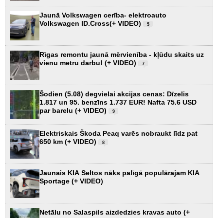
Jaunā Volkswagen cerība- elektroauto
Volkswagen ID.Cross(+ VIDEO)
5
Rīgas remontu jaunā mērvienība - kļūdu skaits uz
vienu metru darbu! (+ VIDEO)
7
Šodien (5.08) degvielai akcijas cenas: Dīzelis
1.817 un 95. benzīns 1.737 EUR! Nafta 75.6 USD
par barelu (+ VIDEO)
9
Elektriskais Škoda Peaq varēs nobraukt līdz pat
650 km (+ VIDEO)
8
Jaunais KIA Seltos nāks palīgā populārajam KIA
Sportage (+ VIDEO)
Netālu no Salaspils aizdedzies kravas auto (+