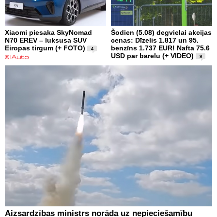
Xiaomi piesaka SkyNomad
Šodien (5.08) degvielai akcijas
N70 EREV – luksusa SUV
cenas: Dīzelis 1.817 un 95.
Eiropas tirgum (+ FOTO)
benzīns 1.737 EUR! Nafta 75.6
4
USD par barelu (+ VIDEO)
9
Aizsardzības ministrs norāda uz nepieciešamību