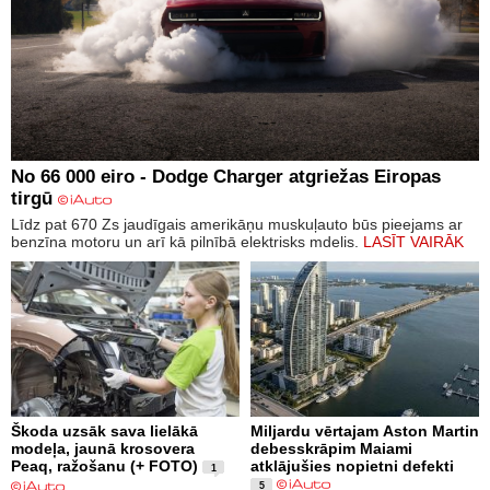
No 66 000 eiro - Dodge Charger atgriežas Eiropas
tirgū
Līdz pat 670 Zs jaudīgais amerikāņu muskuļauto būs pieejams ar
benzīna motoru un arī kā pilnībā elektrisks mdelis.
LASĪT VAIRĀK
Škoda uzsāk sava lielākā
Miljardu vērtajam Aston Martin
modeļa, jaunā krosovera
debesskrāpim Maiami
Peaq, ražošanu (+ FOTO)
atklājušies nopietni defekti
1
5