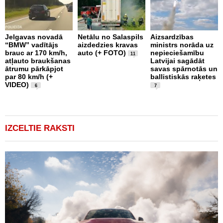
Jelgavas novadā
Netālu no Salaspils
Aizsardzības
“BMW” vadītājs
aizdedzies kravas
ministrs norāda uz
P
brauc ar 170 km/h,
auto (+ FOTO)
nepieciešamību
k
11
atļauto braukšanas
Latvijai sagādāt
p
ātrumu pārkāpjot
savas spārnotās un
b
par 80 km/h (+
ballistiskās raķetes
u
VIDEO)
1
6
7
IZCELTIE RAKSTI