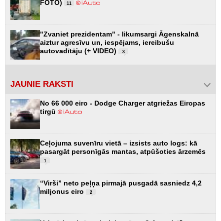
FOTO)
11
"Zvaniet prezidentam" - likumsargi Āgenskalnā
aiztur agresīvu un, iespējams, iereibušu
autovadītāju (+ VIDEO)
3
JAUNIE RAKSTI
No 66 000 eiro - Dodge Charger atgriežas Eiropas
tirgū
Ceļojuma suvenīru vietā – izsists auto logs: kā
pasargāt personīgās mantas, atpūšoties ārzemēs
1
“Virši” neto peļņa pirmajā pusgadā sasniedz 4,2
miljonus eiro
2