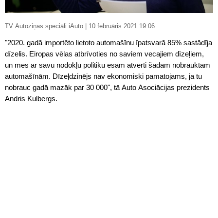
TV Autoziņas speciāli iAuto | 10.februāris 2021 19:06
"2020. gadā importēto lietoto automašīnu īpatsvarā 85% sastādīja
dīzelis. Eiropas vēlas atbrīvoties no saviem vecajiem dīzeļiem,
un mēs ar savu nodokļu politiku esam atvērti šādām nobrauktām
automašīnām. Dīzeļdzinējs nav ekonomiski pamatojams, ja tu
nobrauc gadā mazāk par 30 000", tā Auto Asociācijas prezidents
Andris Kulbergs.