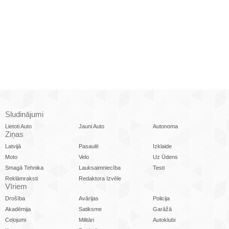
Sludinājumi
Lietoti Auto
Jauni Auto
Autonoma
Ziņas
Latvijā
Pasaulē
Izklaide
Moto
Velo
Uz Ūdens
Smagā Tehnika
Lauksaimniecība
Testi
Reklāmraksti
Redaktora Izvēle
Vīriem
Drošība
Avārijas
Policija
Akadēmija
Satiksme
Garāžā
Ceļojumi
Militāri
Autoklubi