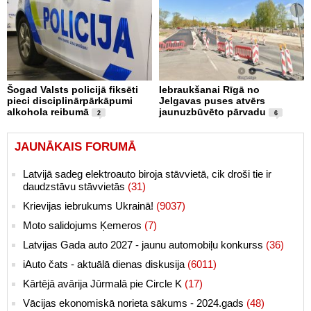
Šogad Valsts policijā fiksēti
Iebraukšanai Rīgā no
pieci disciplinārpārkāpumi
Jelgavas puses atvērs
alkohola reibumā
jaunuzbūvēto pārvadu
2
6
JAUNĀKAIS FORUMĀ
Latvijā sadeg elektroauto biroja stāvvietā, cik droši tie ir
daudzstāvu stāvvietās
(31)
Krievijas iebrukums Ukrainā!
(9037)
Moto salidojums Ķemeros
(7)
Latvijas Gada auto 2027 - jaunu automobiļu konkurss
(36)
iAuto čats - aktuālā dienas diskusija
(6011)
Kārtējā avārija Jūrmalā pie Circle K
(17)
Vācijas ekonomiskā norieta sākums - 2024.gads
(48)