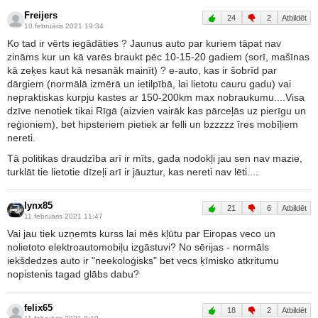
Freijers
24
2
Atbildēt
10.februāris 2021 19:34
Ko tad ir vērts iegādāties ? Jaunus auto par kuriem tāpat nav
zināms kur un kā varēs braukt pēc 10-15-20 gadiem (sorī, mašīnas
kā zeķes kaut kā nesanāk mainīt) ? e-auto, kas ir šobrīd par
dārgiem (normālā izmērā un ietilpībā, lai lietotu cauru gadu) vai
nepraktiskas kurpju kastes ar 150-200km max nobraukumu....Visa
dzīve nenotiek tikai Rīgā (aizvien vairāk kas pārceļās uz pierīgu un
reģioniem), bet hipsteriem pietiek ar felli un bzzzzz īres mobīļiem
nereti.
Tā politikas draudzība arī ir mīts, gada nodokļi jau sen nav mazie,
turklāt tie lietotie dīzeļi arī ir jāuztur, kas nereti nav lēti....
lynx85
21
6
Atbildēt
11.februāris 2021 11:47
Vai jau tiek uzņemts kurss lai mēs kļūtu par Eiropas veco un
nolietoto elektroautomobiļu izgāstuvi? No sērijas - normāls
iekšdedzes auto ir "neekoloģisks" bet vecs ķīmisko atkritumu
nopistenis tagad glābs dabu?
felix65
18
2
Atbildēt