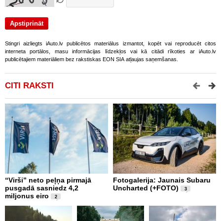
Stingri aizliegts iAuto.lv publicētos materiālus izmantot, kopēt vai reproducēt citos
interneta portālos, masu informācijas līdzekļos vai kā citādi rīkoties ar iAuto.lv
publicētajiem materiāliem bez rakstiskas EON SIA atļaujas saņemšanas.
CITI RAKSTI
“Virši” neto peļņa pirmajā
Fotogalerija: Jaunais Subaru
Š
pusgadā sasniedz 4,2
Uncharted (+FOTO)
c
3
miljonus eiro
b
2
U