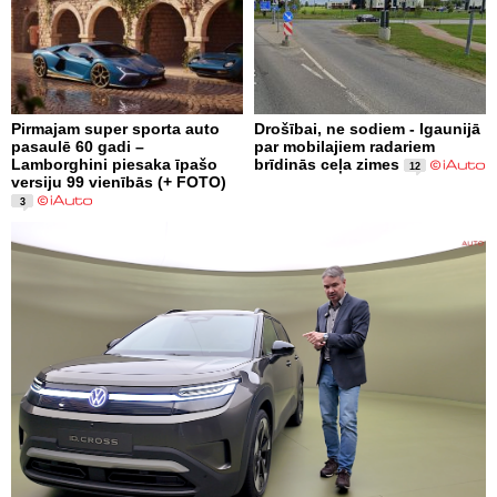
Pirmajam super sporta auto
Drošībai, ne sodiem - Igaunijā
pasaulē 60 gadi –
par mobilajiem radariem
Lamborghini piesaka īpašo
brīdinās ceļa zimes
12
versiju 99 vienībās (+ FOTO)
3