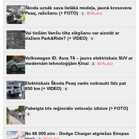
Škoda uzsāk sava lielākā modeļa, jaunā krosovera
Peaq, ražošanu (+ FOTO)
1
Vai tiešām Vanšu tilta slēgšanu var aizstāt ar
dažiem Park&Ride? (+ VIDEO)
9
Volkswagen ID. Aura T6 – jauns elektriskais SUV ar
modernām tehnoloģijām Ķīnai
2
Elektriskais Škoda Peaq varēs nobraukt līdz pat
650 km (+ VIDEO)
8
Pabeigta trīs reģionālo veloceļu izbūve (+ FOTO)
6
No 66 000 eiro - Dodge Charger atgriežas Eiropas
tirgū