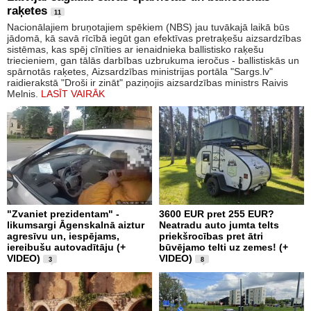
raķetes
11
Nacionālajiem bruņotajiem spēkiem (NBS) jau tuvākajā laikā būs
jādomā, kā savā rīcībā iegūt gan efektīvas pretraķešu aizsardzības
sistēmas, kas spēj cīnīties ar ienaidnieka ballistisko raķešu
triecieniem, gan tālās darbības uzbrukuma ieročus - ballistiskās un
spārnotās raķetes, Aizsardzības ministrijas portāla "Sargs.lv"
raidierakstā "Droši ir zināt" paziņojis aizsardzības ministrs Raivis
Melnis.
LASĪT VAIRĀK
"Zvaniet prezidentam" -
3600 EUR pret 255 EUR?
likumsargi Āgenskalnā aiztur
Neatradu auto jumta telts
agresīvu un, iespējams,
priekšrocības pret ātri
iereibušu autovadītāju (+
būvējamo telti uz zemes! (+
VIDEO)
VIDEO)
3
8