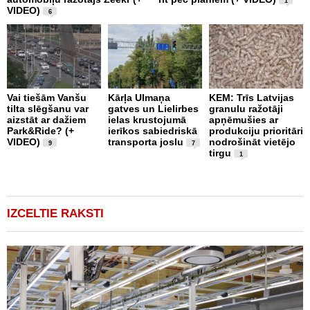
1
VIDEO)
v
6
g
Vai tiešām Vanšu
Kārļa Ulmaņa
KEM: Trīs Latvijas
tilta slēgšanu var
gatves un Lielirbes
granulu ražotāji
“
aizstāt ar dažiem
ielas krustojumā
apņēmušies ar
p
Park&Ride? (+
ierīkos sabiedriskā
produkciju prioritāri
s
VIDEO)
transporta joslu
nodrošināt vietējo
m
9
7
tirgu
1
IZCELTIE RAKSTI