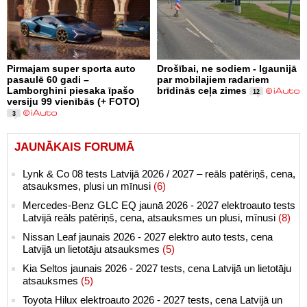
Pirmajam super sporta auto
Drošībai, ne sodiem - Igaunijā
pasaulē 60 gadi –
par mobilajiem radariem
Lamborghini piesaka īpašo
brīdinās ceļa zimes
12
versiju 99 vienībās (+ FOTO)
3
JAUNĀKAIS FORUMĀ
Lynk & Co 08 tests Latvijā 2026 / 2027 – reāls patēriņš, cena,
atsauksmes, plusi un mīnusi
(6)
Mercedes-Benz GLC EQ jaunā 2026 - 2027 elektroauto tests
Latvijā reāls patēriņš, cena, atsauksmes un plusi, mīnusi
(8)
Nissan Leaf jaunais 2026 - 2027 elektro auto tests, cena
Latvijā un lietotāju atsauksmes
(5)
Kia Seltos jaunais 2026 - 2027 tests, cena Latvijā un lietotāju
atsauksmes
(5)
Toyota Hilux elektroauto 2026 - 2027 tests, cena Latvijā un