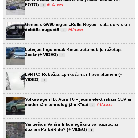
FOTO)
1
Genesis GV90 iegūs „Rolls-Royce” stila durvis un
debitēs augustā
3
Latvijas tirgū ienāk Ķīnas automobiļu ražotājs
Zeekr (+ VIDEO)
6
LVRTC: Robežas aprīkošana rit pēc plāniem (+
VIDEO)
1
Volkswagen ID. Aura T6 – jauns elektriskais SUV ar
modernām tehnoloģijām Ķīnai
2
Vai tiešām Vanšu tilta slēgšanu var aizstāt ar
dažiem Park&Ride? (+ VIDEO)
9