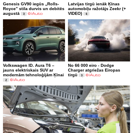
Genesis GV90 iegūs „Rolls-
Latvijas tirgū ienāk Ķīnas
Royce” stila durvis un debitēs
automobiļu ražotājs Zeekr (+
augustā
VIDEO)
3
6
Volkswagen ID. Aura T6 –
No 66 000 eiro - Dodge
jauns elektriskais SUV ar
Charger atgriežas Eiropas
modernām tehnoloģijām Ķīnai
tirgū
3
2