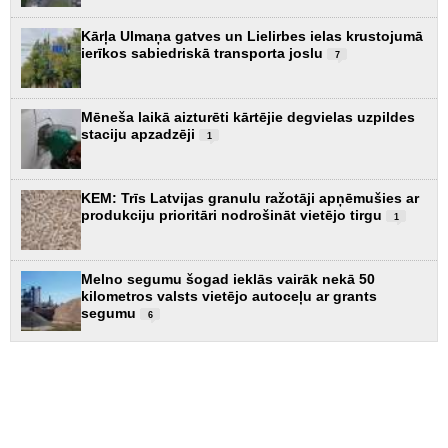
Kārļa Ulmaņa gatves un Lielirbes ielas krustojumā
ierīkos sabiedriskā transporta joslu
7
Mēneša laikā aizturēti kārtējie degvielas uzpildes
staciju apzadzēji
1
KEM: Trīs Latvijas granulu ražotāji apņēmušies ar
produkciju prioritāri nodrošināt vietējo tirgu
1
Melno segumu šogad ieklās vairāk nekā 50
kilometros valsts vietējo autoceļu ar grants
segumu
6