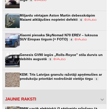
3
Miljardu vērtajam Aston Martin debesskrāpim
Maiami atklājušies nopietni defekti
6
Xiaomi piesaka SkyNomad N70 EREV – luksusa
SUV Eiropas tirgum (+ FOTO)
4
Genesis GV90 iegūs „Rolls-Royce” stila durvis un
debitēs augustā
3
KEM: Trīs Latvijas granulu ražotāji apņēmušies ar
produkciju prioritāri nodrošināt vietējo tirgu
1
JAUNIE RAKSTI
BMW uzsāk elektriskā i3 sērijveida ražošanu (+