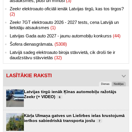
atsauksmes, plusi un mīnusi
(3)
Zeekr elektroauto oficiāli ienāk Latvijas tirgū, kas tos tirgos?
(2)
Zeekr 7GT elektroauto 2026 - 2027 tests, cena Latvijā un
lietotāju atsauksmes
(1)
Latvijas Gada auto 2027 - jaunu automobiļu konkurss
(44)
Šofera dienasgrāmata.
(5308)
Latvijā sadeg elektroauto biroja stāvvietā, cik droši tie ir
daudzstāvu stāvvietās
(32)
LASĪTĀKIE RAKSTI
Dienas
Nedēļas
Latvijas tirgū ienāk Ķīnas automobiļu ražotājs
Zeekr (+ VIDEO)
6
Kārļa Ulmaņa gatves un Lielirbes ielas krustojumā
ierīkos sabiedriskā transporta joslu
7