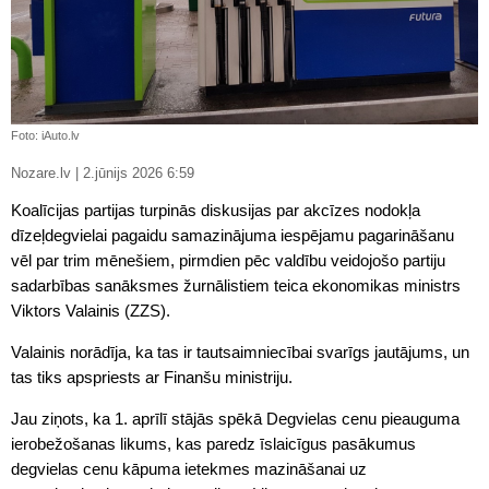
Foto: iAuto.lv
Nozare.lv | 2.jūnijs 2026 6:59
Koalīcijas partijas turpinās diskusijas par akcīzes nodokļa
dīzeļdegvielai pagaidu samazinājuma iespējamu pagarināšanu
vēl par trim mēnešiem, pirmdien pēc valdību veidojošo partiju
sadarbības sanāksmes žurnālistiem teica ekonomikas ministrs
Viktors Valainis (ZZS).
Valainis norādīja, ka tas ir tautsaimniecībai svarīgs jautājums, un
tas tiks apspriests ar Finanšu ministriju.
Jau ziņots, ka 1. aprīlī stājās spēkā Degvielas cenu pieauguma
ierobežošanas likums, kas paredz īslaicīgus pasākumus
degvielas cenu kāpuma ietekmes mazināšanai uz