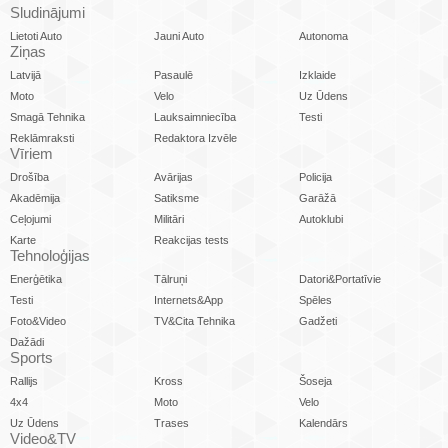
Sludinājumi
Lietoti Auto
Jauni Auto
Autonoma
Ziņas
Latvijā
Pasaulē
Izklaide
Moto
Velo
Uz Ūdens
Smagā Tehnika
Lauksaimniecība
Testi
Reklāmraksti
Redaktora Izvēle
Vīriem
Drošība
Avārijas
Policija
Akadēmija
Satiksme
Garāžā
Ceļojumi
Militāri
Autoklubi
Karte
Reakcijas tests
Tehnoloģijas
Enerģētika
Tālruņi
Datori&Portatīvie
Testi
Internets&App
Spēles
Foto&Video
TV&Cita Tehnika
Gadžeti
Dažādi
Sports
Rallijs
Kross
Šoseja
4x4
Moto
Velo
Uz Ūdens
Trases
Kalendārs
Video&TV