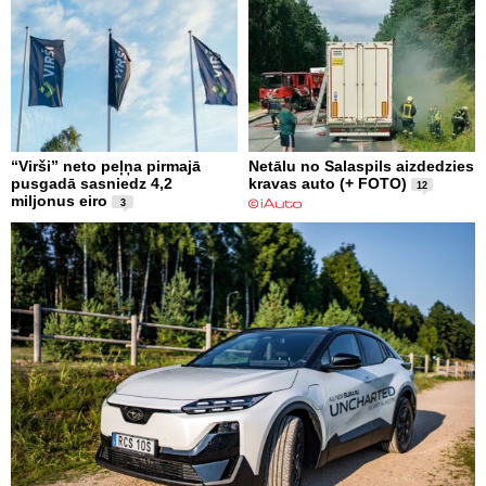
“Virši” neto peļņa pirmajā
Netālu no Salaspils aizdedzies
pusgadā sasniedz 4,2
kravas auto (+ FOTO)
12
miljonus eiro
3