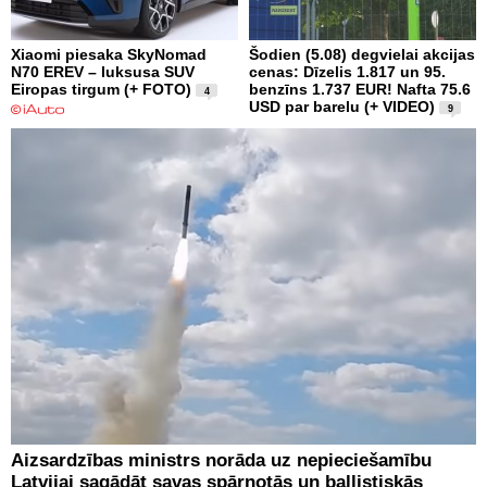
Xiaomi piesaka SkyNomad
Šodien (5.08) degvielai akcijas
N70 EREV – luksusa SUV
cenas: Dīzelis 1.817 un 95.
Eiropas tirgum (+ FOTO)
benzīns 1.737 EUR! Nafta 75.6
4
USD par barelu (+ VIDEO)
9
Aizsardzības ministrs norāda uz nepieciešamību
Latvijai sagādāt savas spārnotās un ballistiskās