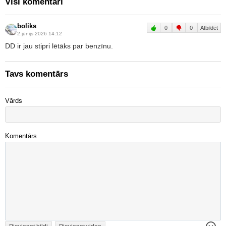
Visi komentāri
boliks
0
0
Atbildēt
2.jūnijs 2026 14:12
DD ir jau stipri lētāks par benzīnu.
Tavs komentārs
Vārds
Komentārs