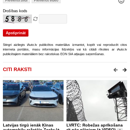
Pievienot bildi
Pievienot video
Drošības kods
Stingri aizliegts iAuto.lv publicētos materiālus izmantot, kopēt vai reproducēt citos
interneta portālos, masu informācijas līdzekļos vai kā citādi rīkoties ar iAuto.lv
publicētajiem materiāliem bez rakstiskas EON SIA atļaujas saņemšanas.
CITI RAKSTI
Latvijas tirgū ienāk Ķīnas
LVRTC: Robežas aprīkošana
M
automobiļu ražotājs Zeekr (+
rit pēc plāniem (+ VIDEO)
v