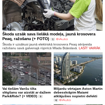
Škoda uzsāk sava lielākā modeļa, jaunā krosovera
Peaq, ražošanu (+ FOTO)
1
Škoda ir uzsākusi jaunā elektriskā krosovera Peaq sērijveida
ražošanu savā galvenajā rūpnīcā Mlada Boļeslavā.
LASĪT VAIRĀK
Vai tiešām Vanšu tilta
Miljardu vērtajam Aston Martin
slēgšanu var aizstāt ar dažiem
debesskrāpim Maiami
Park&Ride? (+ VIDEO)
atklājušies nopietni defekti
9
6