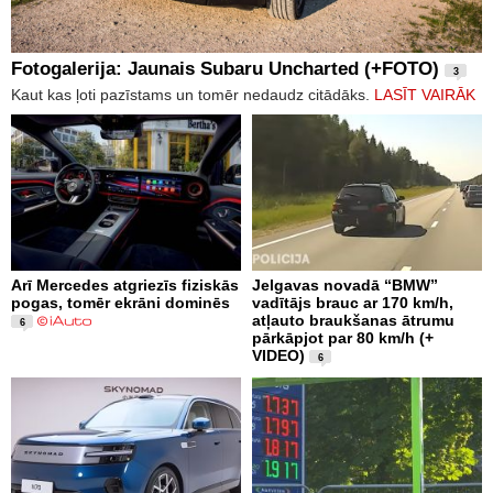
Fotogalerija: Jaunais Subaru Uncharted (+FOTO)
3
Kaut kas ļoti pazīstams un tomēr nedaudz citādāks.
LASĪT VAIRĀK
Arī Mercedes atgriezīs fiziskās
Jelgavas novadā “BMW”
pogas, tomēr ekrāni dominēs
vadītājs brauc ar 170 km/h,
atļauto braukšanas ātrumu
6
pārkāpjot par 80 km/h (+
VIDEO)
6