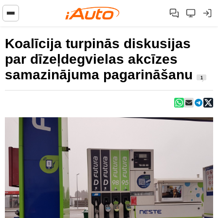
Koalīcija turpinās diskusijas
par dīzeļdegvielas akcīzes
samazinājuma pagarināšanu
1