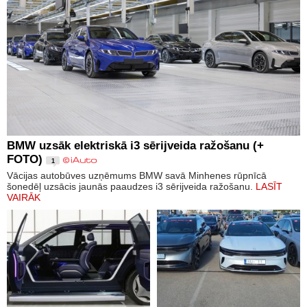
BMW uzsāk elektriskā i3 sērijveida ražošanu (+
FOTO)
1
Vācijas autobūves uzņēmums BMW savā Minhenes rūpnīcā
šonedēļ uzsācis jaunās paaudzes i3 sērijveida ražošanu.
LASĪT
VAIRĀK