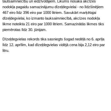
tautsaimniecību un iedzīvotājiem. Likums nosaka akcīzes
nodokļa pagaidu samazinājumu dīzeļdegvielai - no līdzšinējiem
467 eiro līdz 396 eiro par 1000 litriem. Savukārt marķētajai
dīzeļdegvielai, ko izmanto lauksaimniecībā, akcīzes nodokļa
likme noteikta 21 eiro par 1000 litriem. Samazinātās likmes tiks
piemērotas līdz 30. jūnijam.
Dīzeļdegvielas rekords tika sasniegts šogad nedēļā no 6. aprīļa
līdz 12. aprīlim, kad dīzeļdegvielas vidējā cena bija 2,12 eiro par
litru.