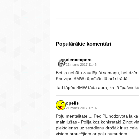
Populārākie komentāri
viencexperc
21.marts 2017 11:46
Bet ja nebūtu zaudējuši samaņu, bet dzēr
Krievijas BMW rūpnīcās tā arī strādā.
Tad tāpēc BMW tāda aura, ka tā īpašniekie
opelis
21.marts 2017 12:16
Poļu mentalitāte ... Pēc PL nodzīvotā lai
mainījušās - Polijā kož konkrētāk! Zinot 
piektdienas uz sestdienu drošāk ir uz ceļa 
visiem braucējiem ar poļu numuriem.