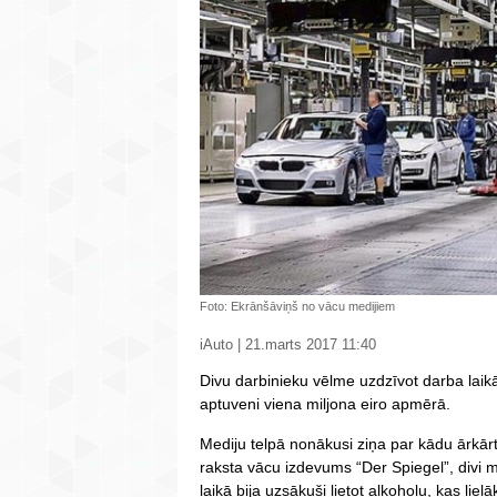
Foto: Ekrānšāviņš no vācu medijiem
iAuto | 21.marts 2017 11:40
Divu darbinieku vēlme uzdzīvot darba lai
aptuveni viena miljona eiro apmērā.
Mediju telpā nonākusi ziņa par kādu ārk
raksta vācu izdevums “Der Spiegel”, divi m
laikā bija uzsākuši lietot alkoholu, kas lie