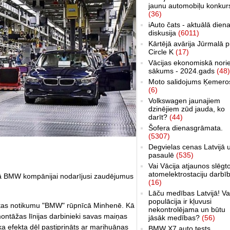
jaunu automobiļu konkur
(36)
iAuto čats - aktuālā dien
diskusija
(6011)
Kārtējā avārija Jūrmalā p
Circle K
(17)
Vācijas ekonomiskā nori
sākums - 2024.gads
(48)
Moto salidojums Ķemero
(6)
Volkswagen jaunajiem
dzinējiem zūd jauda, ko
darīt?
(44)
Šofera dienasgrāmata.
(5307)
Degvielas cenas Latvijā 
pasaulē
(535)
Vai Vācija atjaunos slēgt
atomelektrostaciju darbī
kā BMW kompānijai nodarījusi zaudējumus
(16)
Lāču medības Latvijā! Va
populācija ir kļuvusi
ārtas notikumu "BMW" rūpnīcā Minhenē. Kā
nekontrolējama un būtu
ontāžas līnijas darbinieki savas maiņas
jāsāk medības?
(56)
lāka efekta dēļ pastiprināts ar marihuānas
BMW X7 auto tests,