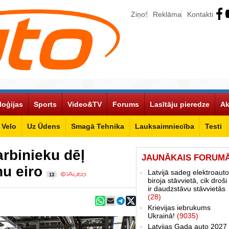
Ziņo!
Reklāma
Kontakti
loģijas
Sports
Video&TV
Forums
Lasītāju pieredze
Ak
Velo
Uz Ūdens
Smagā Tehnika
Lauksaimniecība
Testi
rbinieku dēļ
JAUNĀKAIS FORUM
nu eiro
Latvijā sadeg elektroauto
13
biroja stāvvietā, cik droši 
ir daudzstāvu stāvvietās
(28)
Krievijas iebrukums
Ukrainā!
(9035)
Latvijas Gada auto 2027 