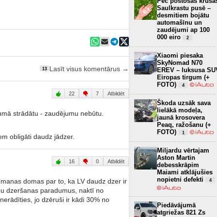
Pēc postošās krusa
Saulkrastu pusē –
desmitiem bojātu
automašīnu un
zaudējumi ap 100
000 eiro
2
Xiaomi piesaka
SkyNomad N70
Lasīt visus komentārus →
EREV – luksusa SU
13
Eiropas tirgum (+
FOTO)
4
22
7
Atbildēt
Škoda uzsāk sava
lielākā modeļa,
umā strādātu - zaudējumu nebūtu.
jaunā krosovera
Peaq, ražošanu (+
FOTO)
1
m obligāti daudz jādzer.
Miljardu vērtajam
Aston Martin
16
0
Atbildēt
debesskrāpim
Maiami atklājušies
nopietni defekti
ka manas domas par to, ka LV daudz dzer ir
4
viņu dzeršanas paradumus, naktī no
nerādīties, jo dzēruši ir kādi 30% no
Piedāvājumā
atgriežas 821 Zs