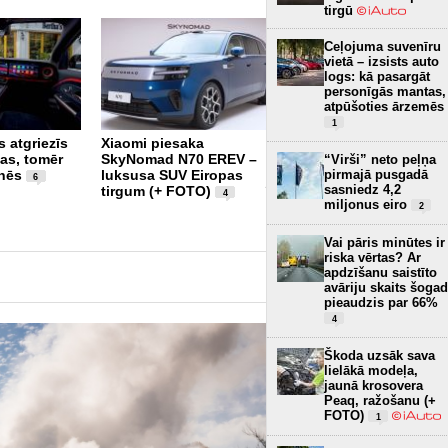
tirgū
Ceļojuma suvenīru
vietā – izsists auto
logs: kā pasargāt
personīgās mantas,
atpūšoties ārzemēs
1
 atgriezīs
Xiaomi piesaka
Pirmajam super sporta
gas, tomēr
SkyNomad N70 EREV –
auto pasaulē 60 gadi –
“Virši” neto peļņa
pirmajā pusgadā
nēs
luksusa SUV Eiropas
Lamborghini piesaka
6
sasniedz 4,2
tirgum (+ FOTO)
īpašo versiju 99
4
miljonus eiro
vienībās (+ FOTO)
2
3
Vai pāris minūtes ir
riska vērtas? Ar
apdzīšanu saistīto
avāriju skaits šogad
pieaudzis par 66%
4
Škoda uzsāk sava
lielākā modeļa,
jaunā krosovera
Peaq, ražošanu (+
FOTO)
1