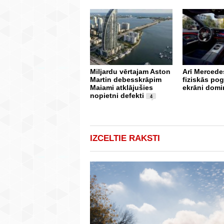
Miljardu vērtajam Aston
Arī Mercedes
Martin debesskrāpim
fiziskās po
Maiami atklājušies
ekrāni domi
nopietni defekti
4
IZCELTIE RAKSTI