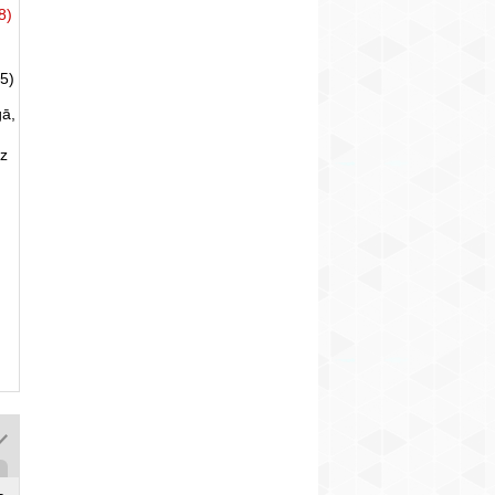
8)
5)
gā,
uz