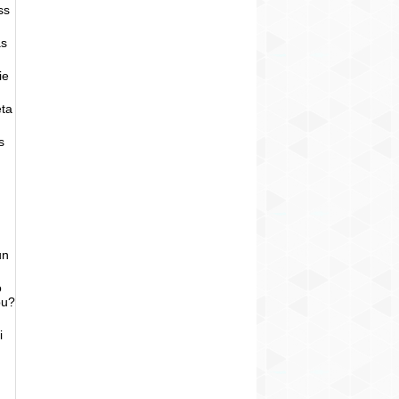
ss
as
ie
eta
s
un
o
bu?
i