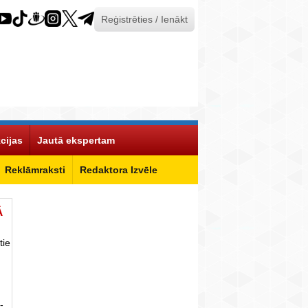
Reģistrēties / Ienākt
cijas
Jautā ekspertam
Reklāmraksti
Redaktora Izvēle
Ā
tie
-