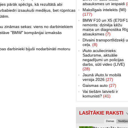
atsauksmes un iespaidi
(
jies pārāk spēcīgs, kā rezultātā abi
Makslīgais intelekts (MI)
rbabiedri izsaukuši mediķus, bet rūpnīcas
(177)
nūtēm.
BMW F10 un X5 (E70/F1
remonts: dzinēja ķēžu
jau zināmas sekas: viens no darbiniekiem
maiņa un diagnostika Rī
 dīkstāve "BMW" kompānijai izmaksās
atsauksmes
(7)
Dīvaini transportlīdzekļi 
ceļa.
(8)
ības darbinieki bijuši nodarbināti motoru
iAuto aculiecinieks:
Sadursme, aktuālie
negadījumi un policijas
darbs, sūti video (LIVE)
(28)
Jaunā iAuto.lv mobilā
versija 2026
(27)
Gaismas auto
(27)
Vai tiešām latvieši ir
komunisti?
(41)
LASĪTĀKIE RAKSTI
Dienas
Nedēļas