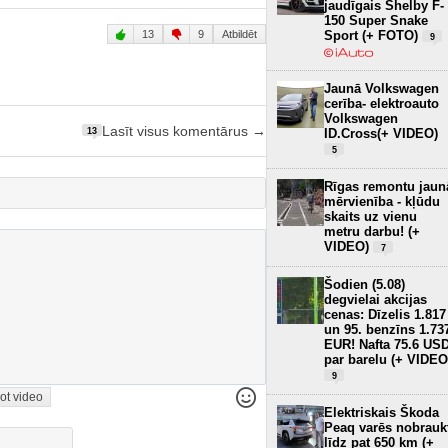
jaudīgais Shelby F-
150 Super Snake
Sport (+ FOTO)
13
9
Atbildēt
9
Jaunā Volkswagen
cerība- elektroauto
Volkswagen
Lasīt visus komentārus →
ID.Cross(+ VIDEO)
13
5
Rīgas remontu jaun
mērvienība - kļūdu
skaits uz vienu
metru darbu! (+
VIDEO)
7
Šodien (5.08)
degvielai akcijas
cenas: Dīzelis 1.817
un 95. benzīns 1.73
EUR! Nafta 75.6 US
par barelu (+ VIDEO
9
ot video
Elektriskais Škoda
Peaq varēs nobrauk
līdz pat 650 km (+