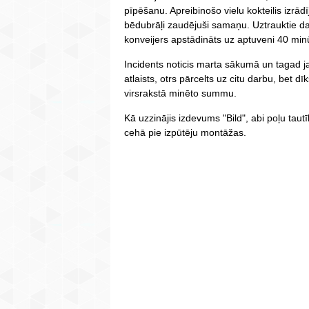
pīpēšanu. Apreibinošo vielu kokteilis izrādī
bēdubrāļi zaudējuši samaņu. Uztrauktie da
konveijers apstādināts uz aptuveni 40 mi
Incidents noticis marta sākumā un tagad 
atlaists, otrs pārcelts uz citu darbu, bet
virsrakstā minēto summu.
Kā uzzinājis izdevums "Bild", abi poļu taut
cehā pie izpūtēju montāžas.