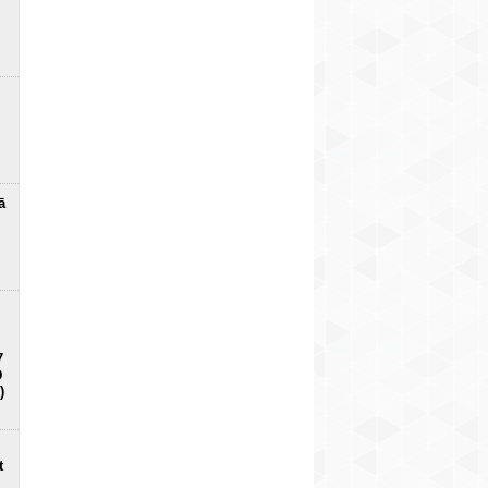
ā
7
D
)
t