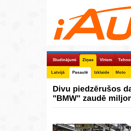
Sludinājumi
Ziņas
Vīriem
Tehno
Latvijā
Pasaulē
Izklaide
Moto
Divu piedzērušos da
"BMW" zaudē miljo