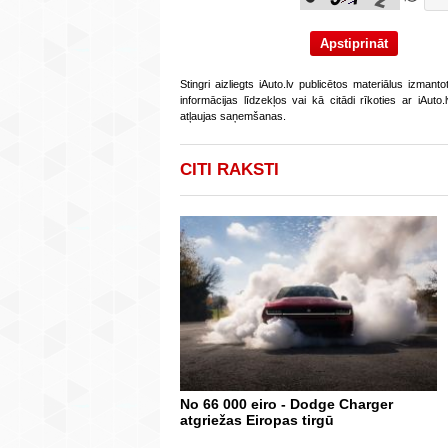
Stingri aizliegts iAuto.lv publicētos materiālus izmant
informācijas līdzekļos vai kā citādi rīkoties ar iAut
atļaujas saņemšanas.
CITI RAKSTI
No 66 000 eiro - Dodge Charger
atgriežas Eiropas tirgū