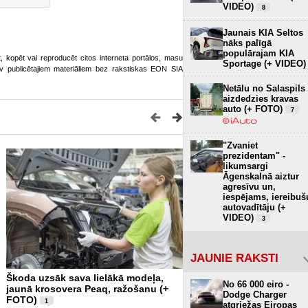
VIDEO)
8
Jaunais KIA Seltos
nāks palīgā
populārajam KIA
ot, kopēt vai reproducēt citos interneta portālos, masu
Sportage (+ VIDEO)
o.lv publicētajiem materiāliem bez rakstiskas EON SIA
Netālu no Salaspils
aizdedzies kravas
auto (+ FOTO)
7
"Zvaniet
prezidentam" -
likumsargi
Āgenskalnā aiztur
agresīvu un,
iespējams, iereibuš
autovadītāju (+
VIDEO)
3
JAUNIE RAKSTI
Škoda uzsāk sava lielākā modeļa,
250 tonnas virs galvas - 
No 66 000 eiro -
jaunā krosovera Peaq, ražošanu (+
Zinātnes sala un Baltijā 
Dodge Charger
FOTO)
planetārijs (+ FOTO)
1
2
atgriežas Eiropas