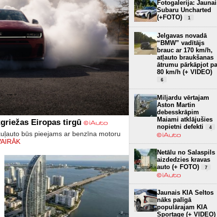
Fotogalerija: Jaunai
Subaru Uncharted
(+FOTO)
1
Jelgavas novadā
“BMW” vadītājs
brauc ar 170 km/h,
atļauto braukšanas
ātrumu pārkāpjot pa
80 km/h (+ VIDEO)
6
Miljardu vērtajam
Aston Martin
debesskrāpim
Maiami atklājušies
griežas Eiropas tirgū
nopietni defekti
4
kuļauto būs pieejams ar benzīna motoru
VAIRĀK
Netālu no Salaspils
aizdedzies kravas
auto (+ FOTO)
7
Jaunais KIA Seltos
nāks palīgā
populārajam KIA
Sportage (+ VIDEO)