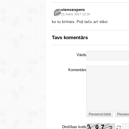
viencexperc
21.marts 2017 12:18
ko tu brīnies. Poļi taču arī slāvi.
Tavs komentārs
Vārds
Komentārs
Pievienot bildi
Pievien
Drošības kods