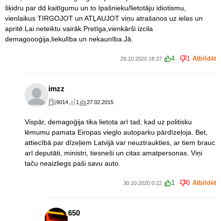
šķidru par dd kaitīgumu un to īpašnieku/lietotāju idiotismu,
vienlaikus TIRGOJOT un ATĻAUJOT viņu atrašanos uz ielas un
apritē.Lai neteiktu vairāk.Pretīga,vienkārši izcila
demagoooģija,liekulība un nekaunība.Jā.
4
1
Atbildēt
29.10.2020 18:37
imzz
9014
1
27.02.2015
Vispār, demagoģija tika lietota arī tad, kad uz politisku
lēmumu pamata Eiropas vieglo autoparku pārdīzeļoja. Bet,
attiecībā par dīzeļiem Latvijā var neuztraukties, ar tiem brauc
arī deputāti, ministri, tiesneši un citas amatpersonas. Viņi
taču neaizliegs paši savu auto.
1
0
Atbildēt
30.10.2020 0:22
650