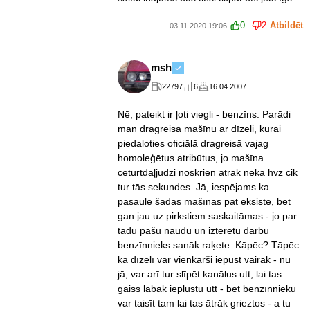
0
2
Atbildēt
03.11.2020 19:06
msh
22797
6
16.04.2007
Nē, pateikt ir ļoti viegli - benzīns. Parādi
man dragreisa mašīnu ar dīzeli, kurai
piedaloties oficiālā dragreisā vajag
homoleģētus atribūtus, jo mašīna
ceturtdaļjūdzi noskrien ātrāk nekā hvz cik
tur tās sekundes. Jā, iespējams ka
pasaulē šādas mašīnas pat eksistē, bet
gan jau uz pirkstiem saskaitāmas - jo par
tādu pašu naudu un iztērētu darbu
benzīnnieks sanāk raķete. Kāpēc? Tāpēc
ka dīzelī var vienkārši iepūst vairāk - nu
jā, var arī tur slīpēt kanālus utt, lai tas
gaiss labāk ieplūstu utt - bet benzīnnieku
var taisīt tam lai tas ātrāk grieztos - a tu