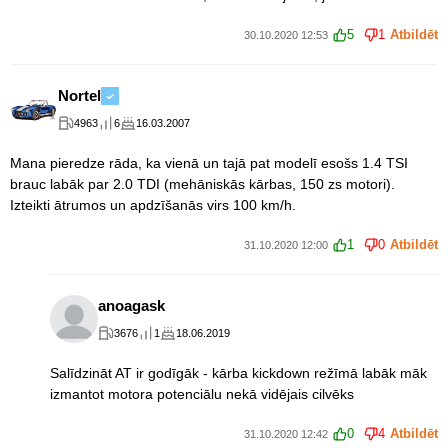
5
1
Atbildēt
30.10.2020 12:53
Nortel
4963
6
16.03.2007
Mana pieredze rāda, ka vienā un tajā pat modelī esošs 1.4 TSI
brauc labāk par 2.0 TDI (mehāniskās kārbas, 150 zs motori).
Izteikti ātrumos un apdzīšanās virs 100 km/h.
1
0
Atbildēt
31.10.2020 12:00
anoagask
3676
1
18.06.2019
Salīdzināt AT ir godīgāk - kārba kickdown režīmā labāk māk
izmantot motora potenciālu nekā vidējais cilvēks
0
4
Atbildēt
31.10.2020 12:42