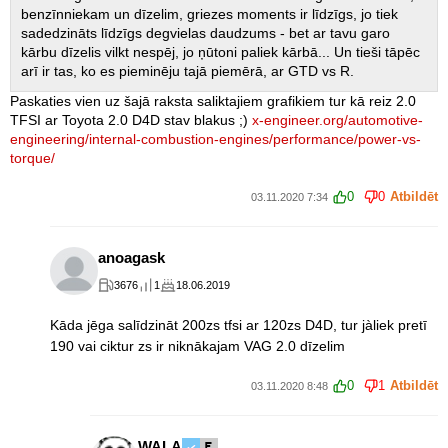
benzīnniekam un dīzelim, griezes moments ir līdzīgs, jo tiek
sadedzināts līdzīgs degvielas daudzums - bet ar tavu garo
kārbu dīzelis vilkt nespēj, jo ņūtoni paliek kārbā... Un tieši tāpēc
arī ir tas, ko es pieminēju tajā piemērā, ar GTD vs R.
Paskaties vien uz šajā raksta saliktajiem grafikiem tur kā reiz 2.0
TFSI ar Toyota 2.0 D4D stav blakus ;)
x-engineer.org/automotive-
engineering/internal-combustion-engines/performance/power-vs-
torque/
0
0
Atbildēt
03.11.2020 7:34
anoagask
3676
1
18.06.2019
Kāda jēga salīdzināt 200zs tfsi ar 120zs D4D, tur jàliek pretī
190 vai ciktur zs ir niknākajam VAG 2.0 dīzelim
0
1
Atbildēt
03.11.2020 8:48
WALA