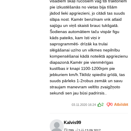
visādiem skaļi rūcošiem vag tdi traktoriem
pie izkustēšanās no vietas bija tīšām
jādod lieki apgriezieni, jo citādi tas suuds
slāpa nost. Kamēr benzīnam vnk atlaid
sajūgu un viņš skaisti brauc tukšgatā.
Šodienas automātiem taču vispār figu
kāds pateiks, kam īsti viņi ir
saprogrammēti- drīzāk ka trulai
slēgāšanai uz/no un vilkmes nepilnību
kompensēšanai kādā noteiktā apgriezienu
diapazonā.Kamēr pie vienmērīgas
kustības ir knapi 1100-1200rpm pie
jebkuriem km/h.Tiklīdz spiedīsi grīdā, tas
suuds pārleks 1-2robus zemāk un savu
straujam manevram veltīto zvaigžņoto
sekundi sen jau būsi padrirsis..
2
0
Atbildēt
03.11.2020 16:24
Kalvis99
789
1
13.09.2017