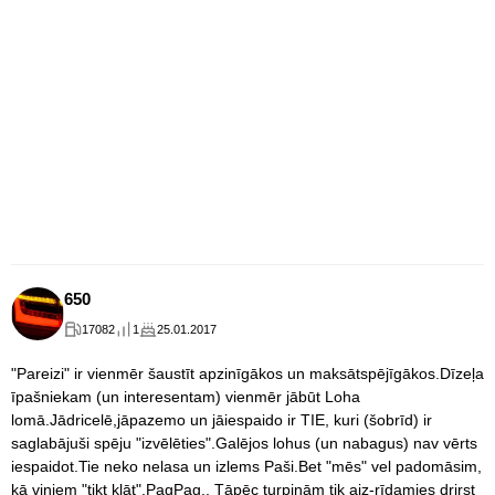
650
17082
1
25.01.2017
"Pareizi" ir vienmēr šaustīt apzinīgākos un maksātspējīgākos.Dīzeļa
īpašniekam (un interesentam) vienmēr jābūt Loha
lomā.Jādricelē,jāpazemo un jāiespaido ir TIE, kuri (šobrīd) ir
saglabājuši spēju "izvēlēties".Galējos lohus (un nabagus) nav vērts
iespaidot.Tie neko nelasa un izlems Paši.Bet "mēs" vel padomāsim,
kā viņiem "tikt klāt".PagPag.. Tāpēc turpinām tik aiz-rīdamies drirst