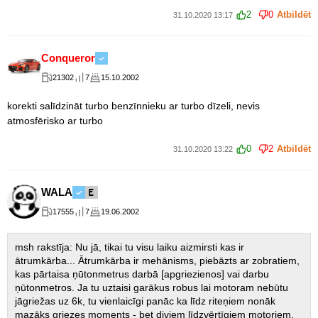
2
0
Atbildēt
31.10.2020 13:17
Conqueror
21302
7
15.10.2002
korekti salīdzināt turbo benzīnnieku ar turbo dīzeli, nevis
atmosfērisko ar turbo
0
2
Atbildēt
31.10.2020 13:22
WALA
17555
7
19.06.2002
msh rakstīja: Nu jā, tikai tu visu laiku aizmirsti kas ir
ātrumkārba... Ātrumkārba ir mehānisms, piebāzts ar zobratiem,
kas pārtaisa ņūtonmetrus darbā [apgriezienos] vai darbu
ņūtonmetros. Ja tu uztaisi garākus robus lai motoram nebūtu
jāgriežas uz 6k, tu vienlaicīgi panāc ka līdz riteņiem nonāk
mazāks griezes moments - bet diviem līdzvērtīgiem motoriem,