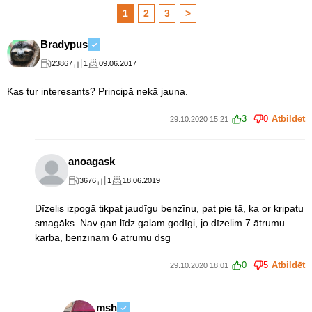
1
2
3
>
Bradypus
23867
1
09.06.2017
Kas tur interesants? Principā nekā jauna.
3
0
Atbildēt
29.10.2020 15:21
anoagask
3676
1
18.06.2019
Dīzelis izpogā tikpat jaudīgu benzīnu, pat pie tā, ka or kripatu
smagāks. Nav gan līdz galam godīgi, jo dīzelim 7 ātrumu
kārba, benzīnam 6 ātrumu dsg
0
5
Atbildēt
29.10.2020 18:01
msh