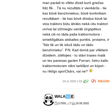
man parādi to vīlēto dīzeli kurš griežas
līdz 8k... Tā nu rezultāts ir vienkāršs - tie
kas būvē benzīnniekus, būvē konkrētam
rezultātam - tie kas būvē dīzeļus būvē lai
viņa traktors būtu ātrāks nekā citu traktori
un/vai lai izžmiegtu vairāk zirgspēkus
nekā citi no tāda paša traktormotora -
smieklīgākais atskaites punkts, protams, ir
"līdz tik un tik izkož tādu un tādu
benzīnnieku". P.N. Kad domā par vīlētiem
dīzeļiem, iztēlojies - tu stāvi trases malā
un tev panesas garām Ferrari, četru katlu
traktormotoram nikni tarkšķot un kūpot -
nu riktīgs sporCkārs, vai ne?
2
1
Atbildēt
04.11.2020 1:03
WALA
17555
7
19.06.2002