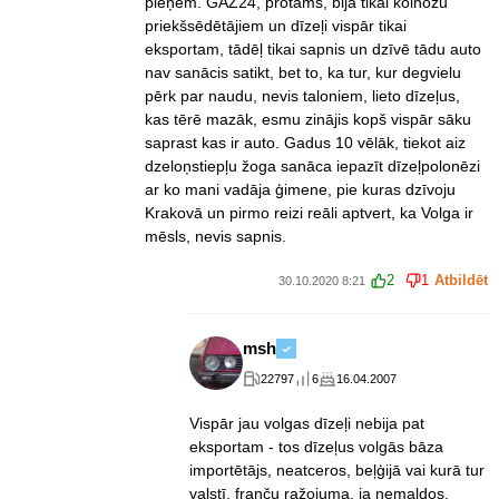
pieņem. GAZ24, protams, bija tikai kolhozu
priekšsēdētājiem un dīzeļi vispār tikai
eksportam, tādēļ tikai sapnis un dzīvē tādu auto
nav sanācis satikt, bet to, ka tur, kur degvielu
pērk par naudu, nevis taloniem, lieto dīzeļus,
kas tērē mazāk, esmu zinājis kopš vispār sāku
saprast kas ir auto. Gadus 10 vēlāk, tiekot aiz
dzeloņstiepļu žoga sanāca iepazīt dīzeļpolonēzi
ar ko mani vadāja ģimene, pie kuras dzīvoju
Krakovā un pirmo reizi reāli aptvert, ka Volga ir
mēsls, nevis sapnis.
2
1
Atbildēt
30.10.2020 8:21
msh
22797
6
16.04.2007
Vispār jau volgas dīzeļi nebija pat
eksportam - tos dīzeļus volgās bāza
importētājs, neatceros, beļģijā vai kurā tur
valstī, franču ražojuma, ja nemaldos.