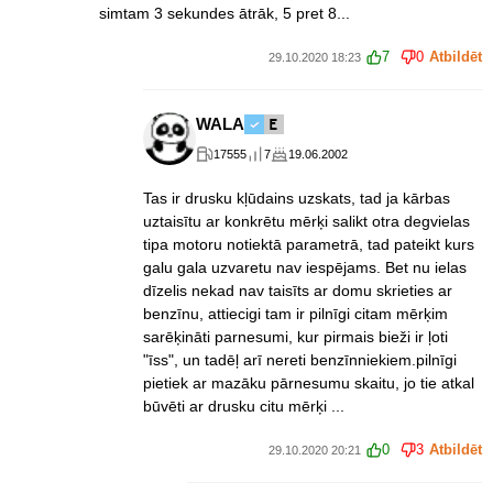
simtam 3 sekundes ātrāk, 5 pret 8...
7
0
Atbildēt
29.10.2020 18:23
WALA
17555
7
19.06.2002
Tas ir drusku kļūdains uzskats, tad ja kārbas
uztaisītu ar konkrētu mērķi salikt otra degvielas
tipa motoru notiektā parametrā, tad pateikt kurs
galu gala uzvaretu nav iespējams. Bet nu ielas
dīzelis nekad nav taisīts ar domu skrieties ar
benzīnu, attiecigi tam ir pilnīgi citam mērķim
sarēķināti parnesumi, kur pirmais bieži ir ļoti
"īss", un tadēļ arī nereti benzīnniekiem.pilnīgi
pietiek ar mazāku pārnesumu skaitu, jo tie atkal
būvēti ar drusku citu mērķi ...
0
3
Atbildēt
29.10.2020 20:21