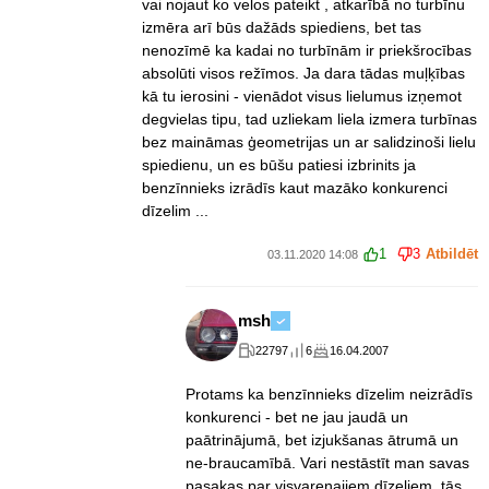
vai nojaut ko velos pateikt , atkarībā no turbīnu
izmēra arī būs dažāds spiediens, bet tas
nenozīmē ka kadai no turbīnām ir priekšrocības
absolūti visos režīmos. Ja dara tādas muļķības
kā tu ierosini - vienādot visus lielumus izņemot
degvielas tipu, tad uzliekam liela izmera turbīnas
bez maināmas ģeometrijas un ar salidzinoši lielu
spiedienu, un es būšu patiesi izbrinits ja
benzīnnieks izrādīs kaut mazāko konkurenci
dīzelim ...
1
3
Atbildēt
03.11.2020 14:08
msh
22797
6
16.04.2007
Protams ka benzīnnieks dīzelim neizrādīs
konkurenci - bet ne jau jaudā un
paātrinājumā, bet izjukšanas ātrumā un
ne-braucamībā. Vari nestāstīt man savas
pasakas par visvarenajiem dīzeļiem, tās