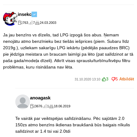
insekc
763
7
24.03.2003
Ja jau benzīns vs dīzelis, tad LPG izpogā šos abus. Ņemam
nenojātu atmo benzīnieku bez tiešās iešprices (piem. Subaru līdz
2019g.), uzliekam sakarīgu LPG iekārtu (pēdējās paaudzes BRC)
pie jēdzīga meistara un braucam laimīgi pa lēto (pat salīdzinot ar tā
paša gada/modeļa dīzeli). Atkrīt visas sprauslu/turbīnu/kvēpu filtru
problēmas, kuru risināšana nav lēta.
3
5
Atbildēt
31.10.2020 13:10
anoagask
3676
1
18.06.2019
Te vairāk par veiktspējas salīdzināšanu. Pēc sajūtām 2.0
150zs atmo benzīns ikdienas braukšanā būs baigais nīkulis
salīdzinot ar 1.4 tsi vai 2.0tdi