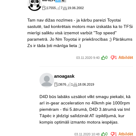
17555
7
19.06.2002
Tam nav dižas nozīmes - ja kārbu pareizi Toyotai
sastutē, tad konkrētais motors man izskatās ka to TFSi
mierīgi saliktu visā izņemot varbūt "Top speed"
parametrā. Jo Nm Toyotai ir priekšrocības ;) Pārākums
Zs ir tāda ļoti mānīga lieta ;)
0
1
Atbildēt
03.11.2020 9:40
anoagask
3676
1
18.06.2019
D4D būs labāks uzsākot vilkt smagu piekabi, kā
arī in-gear acceleration no 40kmh pie 1000rpm
piemēram - tfsi 5.ātrumā, D4D 3.ātrumā vai tml
Tāpēc ir jēdzīgi salīdzināt AT izpildījumā, kur
kompis optimāli izmanto motora iespējas.
0
1
Atbildēt
03.11.2020 10:48