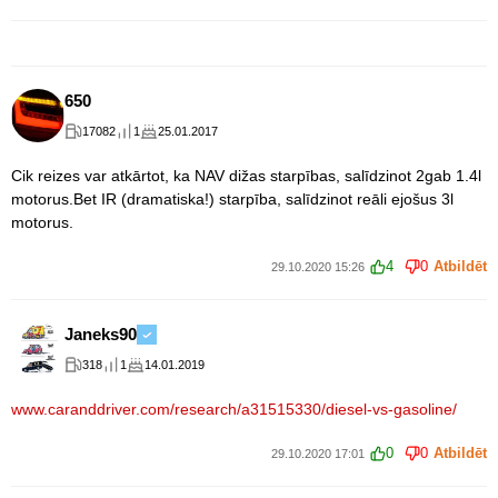
650
17082
1
25.01.2017
Cik reizes var atkārtot, ka NAV dižas starpības, salīdzinot 2gab 1.4l
motorus.Bet IR (dramatiska!) starpība, salīdzinot reāli ejošus 3l
motorus.
4
0
Atbildēt
29.10.2020 15:26
Janeks90
318
1
14.01.2019
www.caranddriver.com/research/a31515330/diesel-vs-gasoline/
0
0
Atbildēt
29.10.2020 17:01