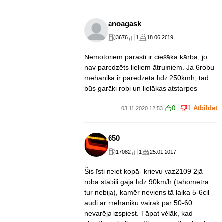
anoagask
3676
1
18.06.2019
Nemotoriem parasti ir ciešāka kārba, jo
nav paredzēts lieliem ātrumiem. Ja 6robu
mehānika ir paredzēta līdz 250kmh, tad
būs garāki robi un lielākas atstarpes
0
1
Atbildēt
03.11.2020 12:53
650
17082
1
25.01.2017
Šis īsti neiet kopā- krievu vaz2109 2jā
robā stabili gāja līdz 90km/h (tahometra
tur nebija), kamēr neviens tā laika 5-6cil
audi ar mehaniku vairāk par 50-60
nevarēja izspiest. Tāpat vēlāk, kad