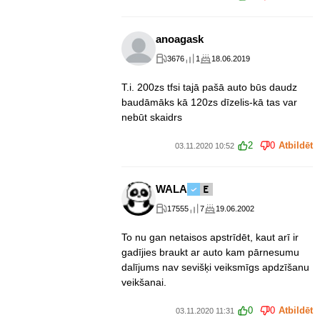
anoagask
3676
1
18.06.2019
T.i. 200zs tfsi tajā pašā auto būs daudz
baudāmāks kā 120zs dīzelis-kā tas var
nebūt skaidrs
2
0
Atbildēt
03.11.2020 10:52
WALA
17555
7
19.06.2002
To nu gan netaisos apstrīdēt, kaut arī ir
gadījies braukt ar auto kam pārnesumu
dalījums nav sevišķi veiksmīgs apdzīšanu
veikšanai.
0
0
Atbildēt
03.11.2020 11:31