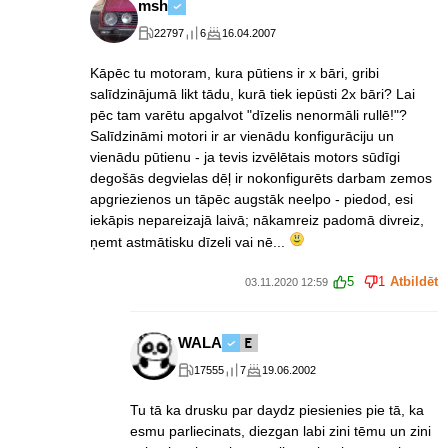
msh
22797
6
16.04.2007
Kāpēc tu motoram, kura pūtiens ir x bāri, gribi
salīdzinājumā likt tādu, kurā tiek iepūsti 2x bāri? Lai
pēc tam varētu apgalvot "dīzelis nenormāli rullē!"?
Salīdzināmi motori ir ar vienādu konfigurāciju un
vienādu pūtienu - ja tevis izvēlētais motors sūdīgi
degošās degvielas dēļ ir nokonfigurēts darbam zemos
apgriezienos un tāpēc augstāk neelpo - piedod, esi
iekāpis nepareizajā laivā; nākamreiz padomā divreiz,
ņemt astmātisku dīzeli vai nē...
5
1
Atbildēt
03.11.2020 12:59
WALA
17555
7
19.06.2002
Tu tā ka drusku par daydz piesienies pie tā, ka
esmu parliecinats, diezgan labi zini tēmu un zini