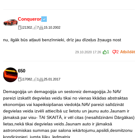
Conqueror
21302
7
15.10.2002
nu, ilgāk būs atļauti benzīnnieki, drīz jau dīzeļus žņaugs nost
1
2
Atbildēt
29.10.2020 17:26
650
17082
1
25.01.2017
Demagoģija un demagoģija un sestoreiz demagoģija.Jo NAV
pareizi izskatīt degvielas veidu tikai no vienas kkādas abstraktas
ekonomijas vai kapeiksipšanas viedokļa.NAV pareizi salīdzināt
degvielas veida izvēli attiecībā uz lietotu un jaunu auto.Jaunam ir
jāmaksā par visu- TAI SKAITĀ, ir vēl citas (nesalīdzināmi Dārgākas)
lietas,nekā tikai degvielas veids.Jaunam auto ir jāmaksā
astronomiskas summas par salona iekārtojumu,apsildi,desmitzonu
kondicionieri, jumta lūku, ledmatrix