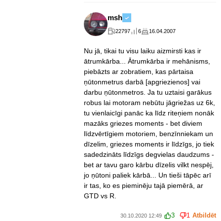
msh
22797
6
16.04.2007
Nu jā, tikai tu visu laiku aizmirsti kas ir
ātrumkārba... Ātrumkārba ir mehānisms,
piebāzts ar zobratiem, kas pārtaisa
ņūtonmetrus darbā [apgriezienos] vai
darbu ņūtonmetros. Ja tu uztaisi garākus
robus lai motoram nebūtu jāgriežas uz 6k,
tu vienlaicīgi panāc ka līdz riteņiem nonāk
mazāks griezes moments - bet diviem
līdzvērtīgiem motoriem, benzīnniekam un
dīzelim, griezes moments ir līdzīgs, jo tiek
sadedzināts līdzīgs degvielas daudzums -
bet ar tavu garo kārbu dīzelis vilkt nespēj,
jo ņūtoni paliek kārbā... Un tieši tāpēc arī
ir tas, ko es pieminēju tajā piemērā, ar
GTD vs R.
3
1
Atbildēt
30.10.2020 12:49