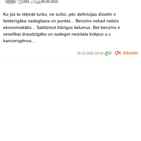
283
1
09.09.2019
Ko jūs te rēķināt turbo, ne turbo, pēc definīcijas dīzelim ir
lietderīgāka sadegšana un punkts... Benzīns nekad nebūs
ekonomiskāks... Salīdzinot līdzīgus lielumus. Bet benzīns ir
veselībai draudzīgāks un sadegot neizdala kvēpus u.c
kancerogēnus....
0
6
Atbildēt
29.10.2020 18:29