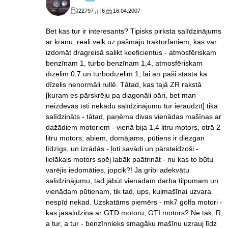
22797
6
16.04.2007
Bet kas tur ir interesants? Tipisks pirksta salīdzinājums
ar krānu; reāli velk uz pašmāju traktorfaniem, kas var
izdomāt dragreisā salikt koeficientus - atmosfēriskam
benzīnam 1, turbo benzīnam 1,4, atmosfēriskam
dīzelim 0,7 un turbodīzelim 1, lai arī paši stāsta ka
dīzelis nenormāli rullē. Tātad, kas tajā ZR rakstā
[kuram es pārskrēju pa diagonāli pāri, bet man
neizdevās īsti nekādu salīdzinājumu tur ieraudzīt] tika
salīdzināts - tātad, paņēma divas vienādas mašīnas ar
dažādiem motoriem - vienā bija 1,4 litru motors, otrā 2
litru motors; abiem, domājams, pūtiens ir diezgan
līdzīgs, un izrādās - ļoti savādi un pārsteidzoši -
lielākais motors spēj labāk paātrināt - nu kas to būtu
varējis iedomāties, jopcik?! Ja gribi adekvātu
salīdzinājumu, tad jābūt vienādam darba tilpumam un
vienādam pūtienam, tik tad, ups, kuļmašīnai uzvara
nespīd nekad. Uzskatāms piemērs - mk7 golfa motori -
kas jāsalīdzina ar GTD motoru, GTI motors? Ne tak, R,
a tur, a tur - benzīnnieks smagāku mašīnu uzrauj līdz