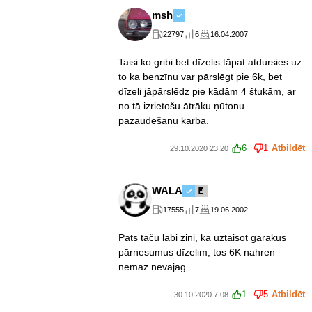
msh
22797
6
16.04.2007
Taisi ko gribi bet dīzelis tāpat atdursies uz
to ka benzīnu var pārslēgt pie 6k, bet
dīzeli jāpārslēdz pie kādām 4 štukām, ar
no tā izrietošu ātrāku ņūtonu
pazaudēšanu kārbā.
6
1
Atbildēt
29.10.2020 23:20
WALA
17555
7
19.06.2002
Pats taču labi zini, ka uztaisot garākus
pārnesumus dīzelim, tos 6K nahren
nemaz nevajag ...
1
5
Atbildēt
30.10.2020 7:08