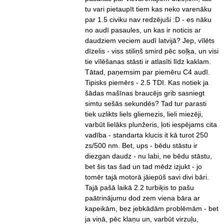
tu vari pietaupīt tiem kas neko varenāku
par 1.5 civiku nav redzējuši :D - es nāku
no audī pasaules, un kas ir noticis ar
daudziem veciem audī latvijā? Jep, vīlēts
dīzelis - viss stiliņš smird pēc soļķa, un visi
tie vīlēšanas stāsti ir atlasīti līdz kaklam.
Tātad, paņemsim par piemēru C4 audī.
Tipisks piemērs - 2.5 TDI. Kas notiek ja
šādas mašīnas braucējs grib sasniegt
simtu sešās sekundēs? Tad tur parasti
tiek uzlikts liels gliemezis, lieli miezēji,
varbūt lielāks plunžeris, ļoti iespējams cita
vadība - standarta klucis it kā turot 250
zs/500 nm. Bet, ups - bēdu stāstu ir
diezgan daudz - nu labi, ne bēdu stāstu,
bet šis tas šad un tad mēdz izjukt - jo
tomēr tajā motorā jāiepūš savi divi bāri.
Tajā pašā laikā 2.2 turbiķis to pašu
paātrinājumu dod zem viena bāra ar
kapeikām, bez jebkādām problēmām - bet
ja viņā, pēc klaņu un, varbūt virzuļu,