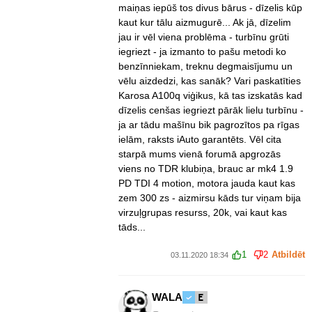
maiņas iepūš tos divus bārus - dīzelis kūp
kaut kur tālu aizmugurē... Ak jā, dīzelim
jau ir vēl viena problēma - turbīnu grūti
iegriezt - ja izmanto to pašu metodi ko
benzīnniekam, treknu degmaisījumu un
vēlu aizdedzi, kas sanāk? Vari paskatīties
Karosa A100q viģikus, kā tas izskatās kad
dīzelis cenšas iegriezt pārāk lielu turbīnu -
ja ar tādu mašīnu bik pagrozītos pa rīgas
ielām, raksts iAuto garantēts. Vēl cita
starpā mums vienā forumā apgrozās
viens no TDR klubiņa, brauc ar mk4 1.9
PD TDI 4 motion, motora jauda kaut kas
zem 300 zs - aizmirsu kāds tur viņam bija
virzuļgrupas resurss, 20k, vai kaut kas
tāds...
1
2
Atbildēt
03.11.2020 18:34
WALA