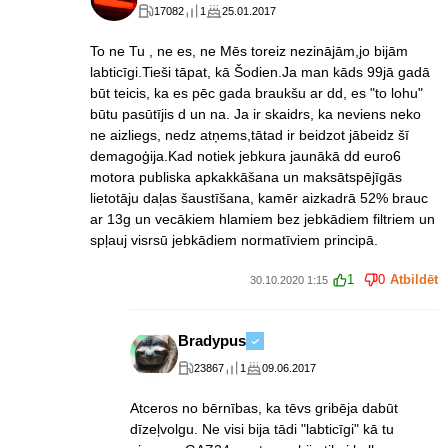
17082
1
25.01.2017
To ne Tu , ne es, ne Mēs toreiz nezinājām,jo bijām
labticīgi.Tieši tāpat, kā Šodien.Ja man kāds 99jā gadā
būt teicis, ka es pēc gada braukšu ar dd, es "to lohu"
būtu pasūtījis d un na. Ja ir skaidrs, ka neviens neko
ne aizliegs, nedz atņems,tātad ir beidzot jābeidz šī
demagoģija.Kad notiek jebkura jaunākā dd euro6
motora publiska apkakkāšana un maksātspējīgās
lietotāju daļas šaustīšana, kamēr aizkadrā 52% brauc
ar 13g un vecākiem hlamiem bez jebkādiem filtriem un
spļauj visrsū jebkādiem normatīviem principā.
1
0
Atbildēt
30.10.2020 1:15
Bradypus
23867
1
09.06.2017
Atceros no bērnības, ka tēvs gribēja dabūt
dīzeļvolgu. Ne visi bija tādi "labticīgi" kā tu