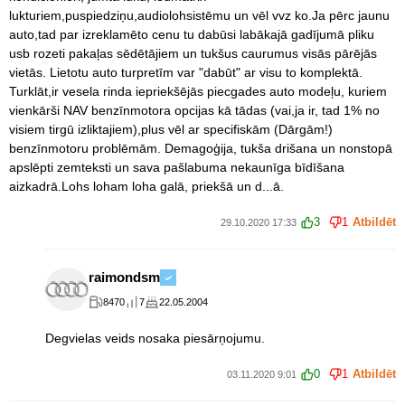
lukturiem,puspiedziņu,audiolohsistēmu un vēl vvz ko.Ja pērc jaunu
auto,tad par izreklamēto cenu tu dabūsi labākajā gadījumā pliku
usb rozeti pakaļas sēdētājiem un tukšus caurumus visās pārējās
vietās. Lietotu auto turpretīm var "dabūt" ar visu to komplektā.
Turklāt,ir vesela rinda iepriekšējās piecgades auto modeļu, kuriem
vienkārši NAV benzīnmotora opcijas kā tādas (vai,ja ir, tad 1% no
visiem tirgū izliktajiem),plus vēl ar specifiskām (Dārgām!)
benzīnmotoru problēmām. Demagoģija, tukša drišana un nonstopā
apslēpti zemteksti un sava pašlabuma nekaunīga bīdīšana
aizkadrā.Lohs loham loha galā, priekšā un d...ā.
3
1
Atbildēt
29.10.2020 17:33
raimondsm
8470
7
22.05.2004
Degvielas veids nosaka piesārņojumu.
0
1
Atbildēt
03.11.2020 9:01