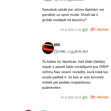
Samaksā vairāk par stūres lāptiņām vai
pārslēdz uz sport mode. Dīzeli tak ir
grūtāk noslāpēt kā benzīnu?
0
2
Atbildēt
03.11.2020 17:43
650
17082
1
25.01.2017
Ta kādas tur lāpstiņas, kad daļai (labi/ja)
vispār ir panelī kāds norādījums par D/R/P
režīmu.Nav viņiem norādīts, kurā robā tas
suuds pašlaik ir, un kas ar viņu kurureiz
notiiek pie pedāļa nospiešanas
paātrinoties.
1
0
Atbildēt
03.11.2020 18:10