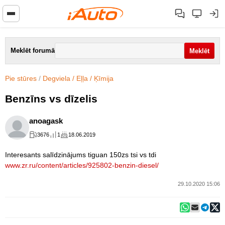
Meklēt forumā
Pie stūres
/
Degviela / Eļļa / Ķīmija
Benzīns vs dīzelis
anoagask
3676
1
18.06.2019
Interesants salīdzinājums tiguan 150zs tsi vs tdi
www.zr.ru/content/articles/925802-benzin-diesel/
29.10.2020 15:06