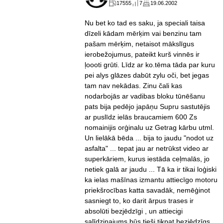
17555
7
19.06.2002
Nu bet ko tad es saku, ja speciali taisa
dīzeli kādam mērķim vai benzinu tam
pašam mērķim, netaisot mākslīgus
ierobežojumus, pateikt kurš vinnēs ir
ļoooti grūti. Līdz ar ko.tēma tāda par kuru
pei alys glāzes dabūt zylu oči, bet jegas
tam nav nekādas. Zinu čali kas
nodarbojās ar vadibas bloku tūnēšanu
pats bija pedējo japāņu Supru sastutējis
ar puslīdz ielās braucamiem 600 Zs
nomainijis orģinalu uz Getrag kārbu utml.
Un lielākā bēda ... bija to jaudu "nodot uz
asfalta" ... tepat jau ar netrūkst video ar
superkāriem, kurus iestāda ceļmalās, jo
netiek galā ar jaudu ... Tā ka ir tikai loģiski
ka ielas mašīnas izmantu attiecīgo motoru
priekšrocības katta savadāk, nemēģinot
sasniegt to, ko darit ārpus trases ir
absolūti bezjēdzīgi , un attiecigi
salīdzinajums būs tieši tikpat bezjēdzīgs ...