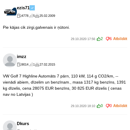
ezis71
4778
5
25.02.2009
Pie kājas cik zirgi,galvenais ir ņūtoni.
2
6
Atbildēt
29.10.2020 17:56
imzz
9014
1
27.02.2015
VW Golf 7 Highline Automāts 7 pārn, 110 kW, 114 g CO2/km, --
vienādi abiem, dīzelim un benzīnam., masa 1317 kg benzīns, 1391
kg dīzelis, cena 28075 EUR benzīns, 30 825 EUR dīzelis ( cenas
nav no Latvijas )
0
0
Atbildēt
29.10.2020 18:10
Dkurs