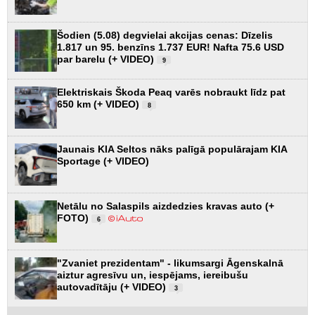
Šodien (5.08) degvielai akcijas cenas: Dīzelis
1.817 un 95. benzīns 1.737 EUR! Nafta 75.6 USD
par barelu (+ VIDEO)
9
Elektriskais Škoda Peaq varēs nobraukt līdz pat
650 km (+ VIDEO)
8
Jaunais KIA Seltos nāks palīgā populārajam KIA
Sportage (+ VIDEO)
Netālu no Salaspils aizdedzies kravas auto (+
FOTO)
6
"Zvaniet prezidentam" - likumsargi Āgenskalnā
aiztur agresīvu un, iespējams, iereibušu
autovadītāju (+ VIDEO)
3