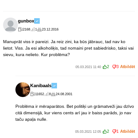
gunbox
2168
1
23.12.2016
Manuprāt viss ir pareizi. Ja reiz zini, ka būs jābrauc, tad nav ko
lietot. Viss. Ja esi alkoholiķis, tad nomaini pret sabiedrisko, taksi vai
sievu, kura nelieto. Kur problēma?
2
3
Atbildēt
05.03.2021 11:40
Kanibaals
11652
8
24.08.2001
Problēma ir mēraparātos. Bet politiķi un grāmatveži jau dzīvo
citā dimensijā, kur viens cents arī jau ir baiss parāds, jo nav
taču apaļa nulle.
2
1
Atbildēt
05.03.2021 12:05