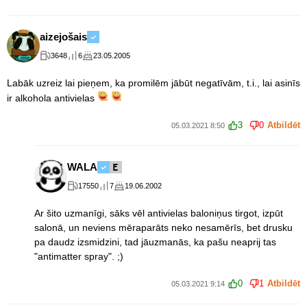
aizejošais
3648
6
23.05.2005
Labāk uzreiz lai pieņem, ka promilēm jābūt negatīvām, t.i., lai asinīs
ir alkohola antivielas
3
0
Atbildēt
05.03.2021 8:50
WALA
17550
7
19.06.2002
Ar šito uzmanīgi, sāks vēl antivielas baloniņus tirgot, izpūt
salonā, un neviens mēraparāts neko nesamērīs, bet drusku
pa daudz izsmidzini, tad jāuzmanās, ka pašu neaprij tas
"antimatter spray". ;)
0
1
Atbildēt
05.03.2021 9:14