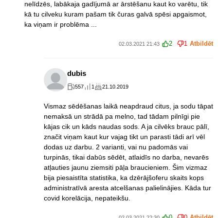
nelīdzēs, labākaja gadījumā ar ārstēšanu kaut ko varētu, tik
kā tu cilveku kuram pašam tik čuras galvā spēsi apgaismot,
ka viņam ir problēma ...
2
1
Atbildēt
02.03.2021 21:43
dubis
557
1
21.10.2019
Vismaz sēdēšanas laikā neapdraud citus, ja sodu tāpat
nemaksā un strādā pa melno, tad tādam pilnīgi pie
kājas cik un kāds naudas sods. A ja cilvēks brauc pālī,
značit viņam kaut kur vajag tikt un parasti tādi arī vēl
dodas uz darbu. 2 varianti, vai nu padomās vai
turpinās, tikai dabūs sēdēt, atlaidīs no darba, nevarēs
atļauties jaunu ziemsiti pāļa braucieniem. Šim vizmaz
bija piesaistīta statistika, ka dzērājšoferu skaits kops
administratīvā aresta atcelšanas palielinājies. Kāda tur
covid korelācija, nepateikšu.
0
0
Atbildēt
02.03.2021 22:30