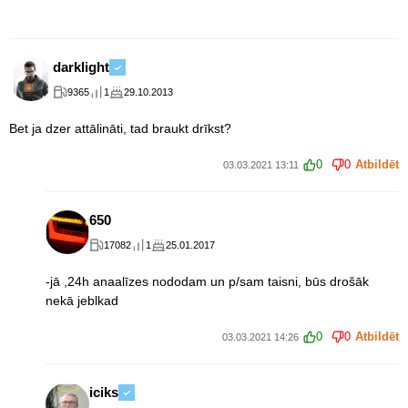
darklight
9365
1
29.10.2013
Bet ja dzer attālināti, tad braukt drīkst?
0
0
Atbildēt
03.03.2021 13:11
650
17082
1
25.01.2017
-jā ,24h anaalīzes nododam un p/sam taisni, būs drošāk
nekā jeblkad
0
0
Atbildēt
03.03.2021 14:26
iciks