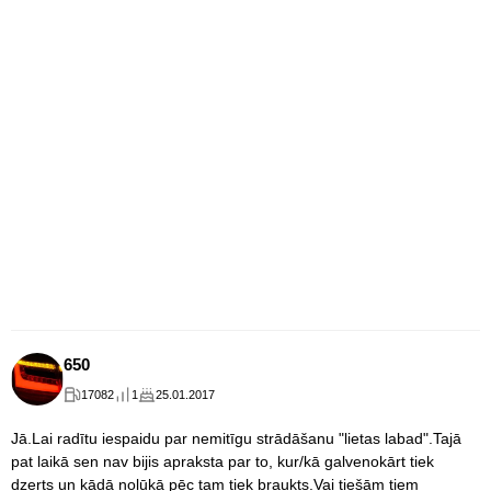
650
17082
1
25.01.2017
Jā.Lai radītu iespaidu par nemitīgu strādāšanu "lietas labad".Tajā
pat laikā sen nav bijis apraksta par to, kur/kā galvenokārt tiek
dzerts un kādā nolūkā pēc tam tiek braukts.Vai tiešām tiem