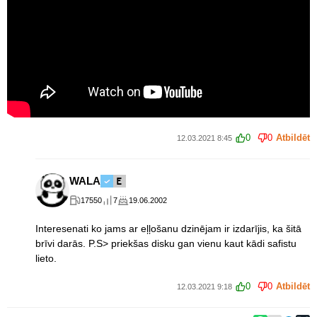
0
0
Atbildēt
12.03.2021 8:45
WALA
17550
7
19.06.2002
Interesenati ko jams ar eļļošanu dzinējam ir izdarījis, ka šitā
brīvi darās. P.S> priekšas disku gan vienu kaut kādi safistu
lieto.
0
0
Atbildēt
12.03.2021 9:18