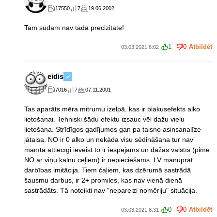
17550
7
19.06.2002
Tam sūdam nav tāda precizitāte!
1
0
Atbildēt
03.03.2021 8:02
eidis
7016
7
07.11.2001
Tas aparāts mēra mitrumu izelpā, kas ir blakusefekts alko
lietošanai. Tehniski šādu efektu izsauc vēl dažu vielu
lietošana. Strīdīgos gadījumos gan pa taisno asinsanalīze
jātaisa. NO ir 0 alko un nekāda visu sēdināšana tur nav
manīta attiecīgi ieveist to ir iespējams un dažās valstīs (pime
NO ar viņu kalnu ceļiem) ir nepieciešams. LV manuprāt
darbības imitācija. Tiem čaļiem, kas dzērumā sastrādā
šausmu darbus, ir 2+ promiles, kas nav vienā dienā
sastrādāts. Tā noteikti nav "nepareizi nomēriju" situācija.
0
0
Atbildēt
03.03.2021 8:31