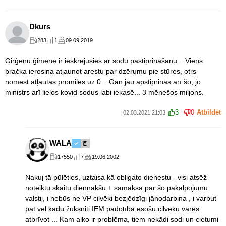
Dkurs
283
1
09.09.2019
Ģirģenu ģimene ir ieskrējusies ar sodu pastiprināšanu... Viens
bračka ierosina atjaunot arestu par dzērumu pie stūres, otrs
nomest atļautās promiles uz 0... Gan jau apstiprinās arī šo, jo
ministrs arī lielos kovid sodus labi iekasē... 3 mēnešos miljons.
3
0
Atbildēt
02.03.2021 21:03
WALA
17550
7
19.06.2002
Nakuj tā pūlēties, uztaisa kā obligato dienestu - visi atsēž
noteiktu skaitu diennakšu + samaksā par šo.pakalpojumu
valstij, i nebūs ne VP cilvēki bezjēdzīgi jānodarbina , i varbut
pat vēl kadu žūksniti IEM padotībā esošu cilveku varēs
atbrīvot ... Kam alko ir problēma, tiem nekādi sodi un cietumi