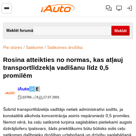
Meklēt forumā
Pie stūres
/
Satiksme / Satiksmes drošība
Rosina atteikties no normas, kas atļauj
transportlīdzekļa vadīšanu līdz 0,5
promilēm
iAuto
10766
8
17.07.2001
Šobrīd transportlīdzekļa vadītājs netiek administratīvi sodīts, ja
konstatētā alkohola koncentrācija asinīs nepārsniedz 0,5 promiles.
Ņemot vērā, ka ceļu satiksmē turpina saglabāties pietiekami augsts
dzērājšoferu īpatsvars, šāds priekšlikums būtu būtisks solis ceļu
satiksmes dalībnieku drošības uzlabošanā un dzīvību saglabāšanā.