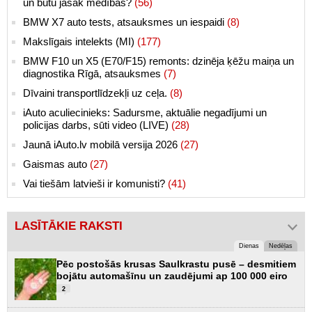
un būtu jāsāk medības?
(56)
BMW X7 auto tests, atsauksmes un iespaidi
(8)
Makslīgais intelekts (MI)
(177)
BMW F10 un X5 (E70/F15) remonts: dzinēja ķēžu maiņa un
diagnostika Rīgā, atsauksmes
(7)
Dīvaini transportlīdzekļi uz ceļa.
(8)
iAuto aculiecinieks: Sadursme, aktuālie negadījumi un
policijas darbs, sūti video (LIVE)
(28)
Jaunā iAuto.lv mobilā versija 2026
(27)
Gaismas auto
(27)
Vai tiešām latvieši ir komunisti?
(41)
LASĪTĀKIE RAKSTI
Dienas
Nedēļas
Pēc postošās krusas Saulkrastu pusē – desmitiem
bojātu automašīnu un zaudējumi ap 100 000 eiro
2