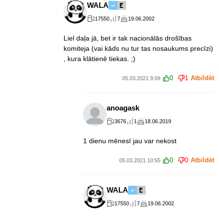
WALA
17550
7
19.06.2002
Liel daļa jā, bet ir tak nacionālās drošības
komiteja (vai kāds nu tur tas nosaukums precīzi)
, kura klātienē tiekas. ;)
0
1
Atbildēt
05.03.2021 9:09
anoagask
3676
1
18.06.2019
1 dienu mēnesī jau var nekost
0
0
Atbildēt
05.03.2021 10:55
WALA
17550
7
19.06.2002