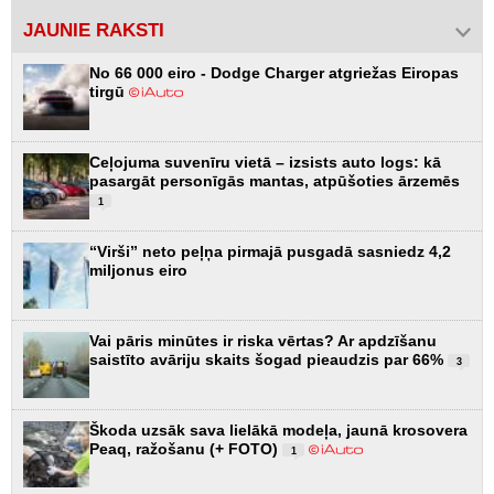
JAUNIE RAKSTI
No 66 000 eiro - Dodge Charger atgriežas Eiropas
tirgū
Ceļojuma suvenīru vietā – izsists auto logs: kā
pasargāt personīgās mantas, atpūšoties ārzemēs
1
“Virši” neto peļņa pirmajā pusgadā sasniedz 4,2
miljonus eiro
Vai pāris minūtes ir riska vērtas? Ar apdzīšanu
saistīto avāriju skaits šogad pieaudzis par 66%
3
Škoda uzsāk sava lielākā modeļa, jaunā krosovera
Peaq, ražošanu (+ FOTO)
1