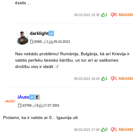
ēzelis ...
1
0
Atbildēt
09.03.2021 15:35
darklight
9365
1
29.10.2013
Nav nekādu problēmu! Rumānija, Bulgārija, kā arī Krievija ir
valstis perfeku tiesisko kārtību, un tur arī ar satiksmes
drošību viss ir ideāli :-/
1
1
Atbildēt
09.03.2021 16:26
iAuto
10766
8
17.07.2001
Protams, ka ir valstis ar 0... Igaunija utt
0
1
Atbildēt
09.03.2021 17:40