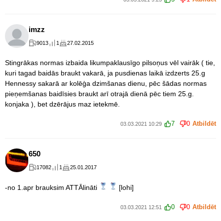
imzz
9013
1
27.02.2015
Stingrākas normas izbaida likumpaklausīgo pilsoņus vēl vairāk ( tie,
kuri tagad baidās braukt vakarā, ja pusdienas laikā izdzerts 25.g
Hennessy sakarā ar kolēģa dzimšanas dienu, pēc šādas normas
pieņemšanas baidīsies braukt arī otrajā dienā pēc tiem 25.g.
konjaka ), bet dzērājus maz ietekmē.
7
0
Atbildēt
03.03.2021 10:29
650
17082
1
25.01.2017
-no 1.apr brauksim ATTĀlināti
[lohi]
0
0
Atbildēt
03.03.2021 12:51