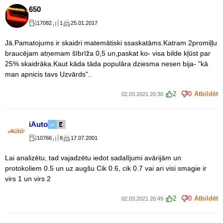
650
17082
1
25.01.2017
Jā.Pamatojums ir skaidri matemātiski ssaskatāms.Katram 2promiļļu
braucējam atņemam šībrīža 0,5 un,paskat ko- visa bilde kļūst par
25% skaidrāka.Kaut kāda tāda populāra dziesma nesen bija- "kā
man apnicis tavs Uzvārds"..
2
0
Atbildēt
02.03.2021 20:30
iAuto
10766
8
17.07.2001
Lai analizētu, tad vajadzētu iedot sadalījumi avārijām un
protokoliem 0.5 un uz augšu Cik 0.6, cik 0.7 vai ari visi smagie ir
virs 1 un virs 2
2
0
Atbildēt
02.03.2021 20:49