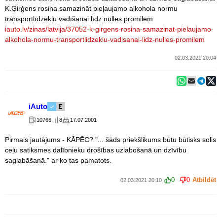
K.Ģirģens rosina samazināt pieļaujamo alkohola normu
transportlīdzekļu vadīšanai līdz nulles promilēm
iauto.lv/zinas/latvija/37052-k-girgens-rosina-samazinat-pielaujamo-
alkohola-normu-transportlidzeklu-vadisanai-lidz-nulles-promilem
02.03.2021 20:04
iAuto
10766
8
17.07.2001
Pirmais jautājums - KĀPĒC? "... šāds priekšlikums būtu būtisks solis
ceļu satiksmes dalībnieku drošības uzlabošanā un dzīvību
saglabāšanā." ar ko tas pamatots.
0
0
Atbildēt
02.03.2021 20:10