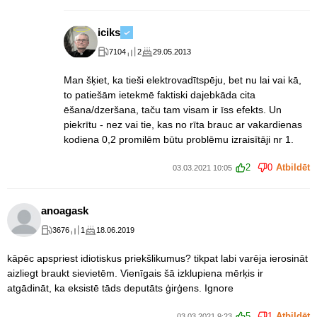
iciks
7104
2
29.05.2013
Man šķiet, ka tieši elektrovadītspēju, bet nu lai vai kā,
to patiešām ietekmē faktiski dajebkāda cita
ēšana/dzeršana, taču tam visam ir īss efekts. Un
piekrītu - nez vai tie, kas no rīta brauc ar vakardienas
kodiena 0,2 promilēm būtu problēmu izraisītāji nr 1.
2
0
Atbildēt
03.03.2021 10:05
anoagask
3676
1
18.06.2019
kāpēc apspriest idiotiskus priekšlikumus? tikpat labi varēja ierosināt
aizliegt braukt sievietēm. Vienīgais šā izklupiena mērķis ir
atgādināt, ka eksistē tāds deputāts ģirģens. Ignore
5
1
Atbildēt
03.03.2021 9:23