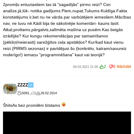
2promiļu entuziastiem tas tā "sagadījās" pirmo reizi? Csn
analīze,jā,lūk- notika gadījums.Piem,nupat,Tukums-Kuldīga.Fakta
konstatējums ir,bet nu ne vārda par varbūtējiem iemesliem.Mācības
nav, ne tuvu nē.Kādi bija tie sākotnējie komentāri- kauns lasīt.
Atkal,prottams,pārgalvis,salīmēta mašīna uz pusēm.Kas beigās
izrādījās? Kur kungu rekomendācijas par samainīšanos
(pēkšņi/neierasti) sarežģītos ceļa apstākļos? Kur/kad kaut vienu
reizi (PIRMS sezonas) ir pavīdējusi šo (konkrēto, katram/savureiz
noderīgo!) iemaņu "programmēšana" kaut vai teorijā?
2
0
Atbildēt
09.03.2021 21:05
ZZZZ
5081
1
26.02.2014
ŠhitsAs bez promilēm bīstams