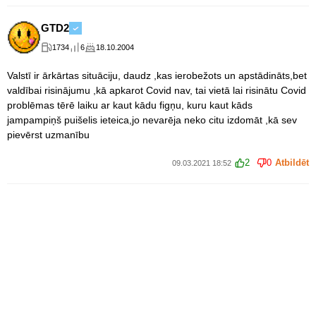
GTD2
1734
6
18.10.2004
Valstī ir ārkārtas situāciju, daudz ,kas ierobežots un apstādināts,bet
valdībai risinājumu ,kā apkarot Covid nav, tai vietā lai risinātu Covid
problēmas tērē laiku ar kaut kādu figņu, kuru kaut kāds
jampampiņš puišelis ieteica,jo nevarēja neko citu izdomāt ,kā sev
pievērst uzmanību
2
0
Atbildēt
09.03.2021 18:52