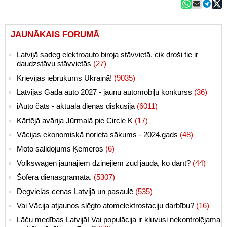
JAUNĀKAIS FORUMĀ
Latvijā sadeg elektroauto biroja stāvvietā, cik droši tie ir
daudzstāvu stāvvietās
(27)
Krievijas iebrukums Ukrainā!
(9035)
Latvijas Gada auto 2027 - jaunu automobiļu konkurss
(36)
iAuto čats - aktuālā dienas diskusija
(6011)
Kārtējā avārija Jūrmalā pie Circle K
(17)
Vācijas ekonomiskā norieta sākums - 2024.gads
(48)
Moto salidojums Ķemeros
(6)
Volkswagen jaunajiem dzinējiem zūd jauda, ko darīt?
(44)
Šofera dienasgrāmata.
(5307)
Degvielas cenas Latvijā un pasaulē
(535)
Vai Vācija atjaunos slēgto atomelektrostaciju darbību?
(16)
Lāču medības Latvijā! Vai populācija ir kļuvusi nekontrolējama