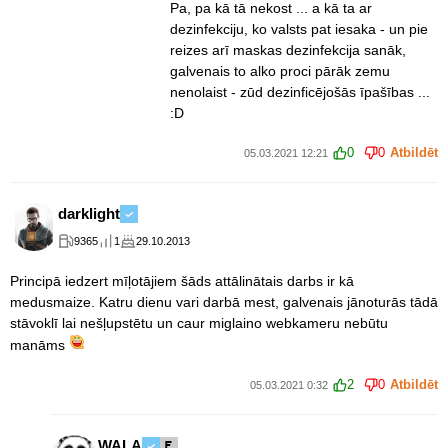
Pa, pa kā tā nekost ... a kā ta ar
dezinfekciju, ko valsts pat iesaka - un pie
reizes arī maskas dezinfekcija sanāk,
galvenais to alko proci pārāk zemu
nenolaist - zūd dezinficējošās īpašības ...
:D
0
0
Atbildēt
05.03.2021 12:21
darklight
9365
1
29.10.2013
Principā iedzert mīļotājiem šāds attālinātais darbs ir kā
medusmaize. Katru dienu vari darbā mest, galvenais jānoturās tādā
stāvoklī lai nešļupstētu un caur miglaino webkameru nebūtu
manāms
2
0
Atbildēt
05.03.2021 0:32
WALA