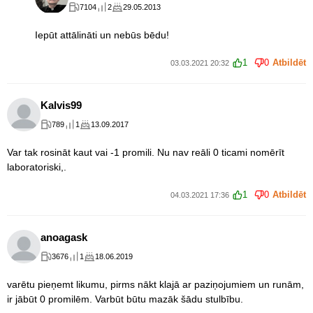
7104
2
29.05.2013
Iepūt attālināti un nebūs bēdu!
1
0
Atbildēt
03.03.2021 20:32
Kalvis99
789
1
13.09.2017
Var tak rosināt kaut vai -1 promili. Nu nav reāli 0 ticami nomērīt
laboratoriski,.
1
0
Atbildēt
04.03.2021 17:36
anoagask
3676
1
18.06.2019
varētu pieņemt likumu, pirms nākt klajā ar paziņojumiem un runām,
ir jābūt 0 promilēm. Varbūt būtu mazāk šādu stulbību.