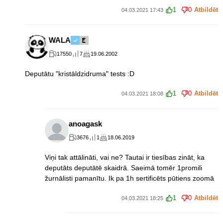
1
0
Atbildēt
04.03.2021 17:43
WALA
17550
7
19.06.2002
Deputātu "kristāldzidruma" tests :D
1
0
Atbildēt
04.03.2021 18:08
anoagask
3676
1
18.06.2019
Viņi tak attālināti, vai ne? Tautai ir tiesības zināt, ka
deputāts deputātē skaidrā. Saeimā tomēr 1promili
žurnālisti pamanītu. Ik pa 1h sertificēts pūtiens zoomā
1
0
Atbildēt
04.03.2021 18:25