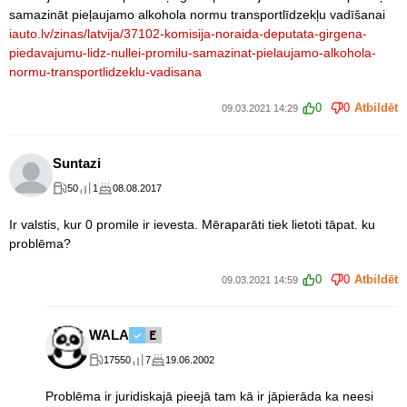
samazināt pieļaujamo alkohola normu transportlīdzekļu vadīšanai
iauto.lv/zinas/latvija/37102-komisija-noraida-deputata-girgena-
piedavajumu-lidz-nullei-promilu-samazinat-pielaujamo-alkohola-
normu-transportlidzeklu-vadisana
0
0
Atbildēt
09.03.2021 14:29
Suntazi
50
1
08.08.2017
Ir valstis, kur 0 promile ir ievesta. Mēraparāti tiek lietoti tāpat. ku
problēma?
0
0
Atbildēt
09.03.2021 14:59
WALA
17550
7
19.06.2002
Problēma ir juridiskajā pieejā tam kā ir jāpierāda ka neesi