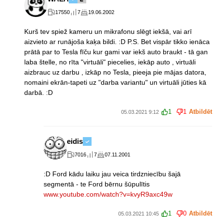
17550
7
19.06.2002
Kurš tev spiež kameru un mikrafonu slēgt iekšā, vai arī
aizvieto ar runājoša kaķa bildi. :D P.S. Bet vispār tikko ienāca
prātā par to Tesla fīču kur gami var iekš auto braukt - tā gan
laba štelle, no rīta "virtuāli" piecelies, iekāp auto , virtuāli
aizbrauc uz darbu , izkāp no Tesla, pieeja pie mājas datora,
nomaini ekrān-tapeti uz "darba variantu" un virtuāli jūties kā
darbā. :D
1
1
Atbildēt
05.03.2021 9:12
eidis
7016
7
07.11.2001
:D Ford kādu laiku jau veica tirdzniecību šajā
segmentā - te Ford bērnu šūpulītis
www.youtube.com/watch?v=kvyR9axc49w
1
0
Atbildēt
05.03.2021 10:45