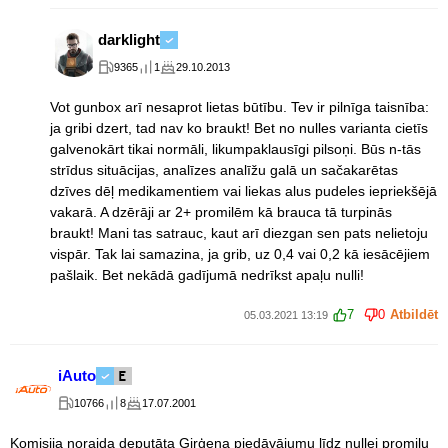
darklight
9365
1
29.10.2013
Vot gunbox arī nesaprot lietas būtību. Tev ir pilnīga taisnība:
ja gribi dzert, tad nav ko braukt! Bet no nulles varianta cietīs
galvenokārt tikai normāli, likumpaklausīgi pilsoņi. Būs n-tās
strīdus situācijas, analīzes analīžu galā un sačakarētas
dzīves dēļ medikamentiem vai liekas alus pudeles iepriekšējā
vakarā. A dzērāji ar 2+ promilēm kā brauca tā turpinās
braukt! Mani tas satrauc, kaut arī diezgan sen pats nelietoju
vispār. Tak lai samazina, ja grib, uz 0,4 vai 0,2 kā iesācējiem
pašlaik. Bet nekādā gadījumā nedrīkst apaļu nulli!
7
0
Atbildēt
05.03.2021 13:19
iAuto
10766
8
17.07.2001
Komisija noraida deputāta Ģirģena piedāvājumu līdz nullei promiļu