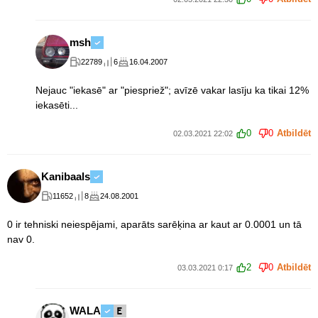
msh
22789
6
16.04.2007
Nejauc "iekasē" ar "piespriež"; avīzē vakar lasīju ka tikai 12%
iekasēti...
0
0
Atbildēt
02.03.2021 22:02
Kanibaals
11652
8
24.08.2001
0 ir tehniski neiespējami, aparāts sarēķina ar kaut ar 0.0001 un tā
nav 0.
2
0
Atbildēt
03.03.2021 0:17
WALA