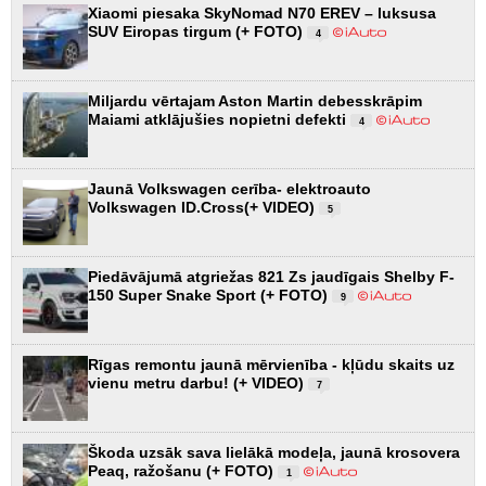
Xiaomi piesaka SkyNomad N70 EREV – luksusa
SUV Eiropas tirgum (+ FOTO)
4
Miljardu vērtajam Aston Martin debesskrāpim
Maiami atklājušies nopietni defekti
4
Jaunā Volkswagen cerība- elektroauto
Volkswagen ID.Cross(+ VIDEO)
5
Piedāvājumā atgriežas 821 Zs jaudīgais Shelby F-
150 Super Snake Sport (+ FOTO)
9
Rīgas remontu jaunā mērvienība - kļūdu skaits uz
vienu metru darbu! (+ VIDEO)
7
Škoda uzsāk sava lielākā modeļa, jaunā krosovera
Peaq, ražošanu (+ FOTO)
1