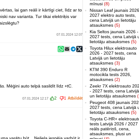
mīnusi
(8)
rtas, lai gan reāli ir kārtīgi ciet, līdz ar to
Nissan Leaf jaunais 2026
2027 elektro auto tests,
ski nav varianta. Tur tikai elektriķis var
cena Latvijā un lietotāju
 aizslēgtu?
atsauksmes
(5)
Kia Seltos jaunais 2026 -
07.01.2024 12:07
2027 tests, cena Latvijā 
lietotāju atsauksmes
(5)
Toyota Hilux elektroauto
2026 - 2027 tests, cena
Latvijā un lietotāju
atsauksmes
(3)
KTM 390 Enduro R
motocikla tests 2026,
atsauksmes
(2)
s. Mēģini auto telpā sasildīt līdz +tC.
Zeekr 7X elektroauto 20
- 2027 tests, cena Latvijā
un lietotāju atsauksmes
(
2
1
Atbildēt
07.01.2024 12:17
Peugeot 408 jaunais 202
2027 tests, cena Latvijā 
lietotāju atsauksmes
(5)
Toyota C-HR+ elektroaut
tests Latvijā 2026 / 2027
reāls patēriņš, cena,
atsauksmes, plusi un
uma varētu būt... Neliela iespēja varbūt ir
mīnusi
(4)