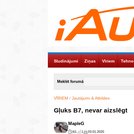
Sludinājumi
Ziņas
Vīriem
Tehno
Meklēt forumā
VĪRIEM
/
Jautājumi & Atbildes
Gļuks B7, nevar aizslēgt
MapleG
61
1
03.01.2020