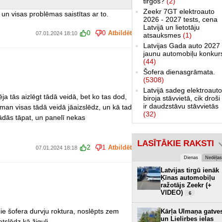
tirgos?
(2)
Zeekr 7GT elektroauto
 un visas problēmas saistītas ar to.
2026 - 2027 tests, cena
Latvijā un lietotāju
0
0
Atbildēt
07.01.2024 18:10
atsauksmes
(1)
Latvijas Gada auto 2027 
jaunu automobiļu konkur
(44)
Šofera dienasgrāmata.
(5308)
Latvijā sadeg elektroauto
ja tās aizlēgt tādā veidā, bet ko tas dod,
biroja stāvvietā, cik droši 
ir daudzstāvu stāvvietās
 man visas tādā veidā jāaizslēdz, un kā tad
(32)
rādās tāpat, un panelī nekas
LASĪTĀKIE RAKSTI
2
1
Atbildēt
07.01.2024 18:18
Dienas
Nedēļas
Latvijas tirgū ienāk
Ķīnas automobiļu
ražotājs Zeekr (+
VIDEO)
6
ie šofera durvju roktura, noslēpts zem
Kārļa Ulmaņa gatve
un Lielirbes ielas
tslēdz kā žiguli