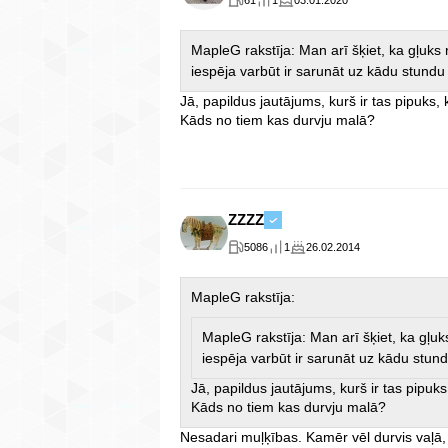
MapleG rakstīja: Man arī šķiet, ka gļuks 
iespēja varbūt ir sarunāt uz kādu stundu 
Jā, papildus jautājums, kurš ir tas pipuks, 
Kāds no tiem kas durvju malā?
ZZZZ
5086
1
26.02.2014
MapleG rakstīja:
MapleG rakstīja: Man arī šķiet, ka gļuk
iespēja varbūt ir sarunāt uz kādu stund
Jā, papildus jautājums, kurš ir tas pipuks
Kāds no tiem kas durvju malā?
Nesadari muļķības. Kamēr vēl durvis vaļā, 