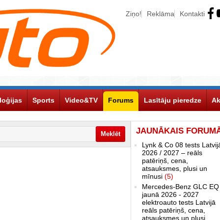
Ziņo!
Reklāma
Kontakti
loģijas
Sports
Video&TV
Forums
Lasītāju pieredze
Ak
JAUNĀKAIS FORUM
Lynk & Co 08 tests Latvij
2026 / 2027 – reāls
patēriņš, cena,
atsauksmes, plusi un
mīnusi
(5)
Mercedes-Benz GLC EQ
jaunā 2026 - 2027
elektroauto tests Latvijā
reāls patēriņš, cena,
atsauksmes un plusi,