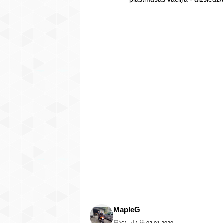
MapleG
61
1
03.01.2020