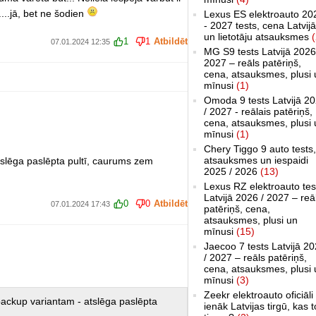
...jā, bet ne šodien
Lexus ES elektroauto 20
- 2027 tests, cena Latvijā
un lietotāju atsauksmes
(
1
1
Atbildēt
07.01.2024 12:35
MG S9 tests Latvijā 2026
2027 – reāls patēriņš,
cena, atsauksmes, plusi 
mīnusi
(1)
Omoda 9 tests Latvijā 2
/ 2027 - reālais patēriņš,
cena, atsauksmes, plusi 
mīnusi
(1)
Chery Tiggo 9 auto tests,
atsauksmes un iespaidi
atslēga paslēpta pultī, caurums zem
2025 / 2026
(13)
Lexus RZ elektroauto tes
Latvijā 2026 / 2027 – reā
0
0
Atbildēt
07.01.2024 17:43
patēriņš, cena,
atsauksmes, plusi un
mīnusi
(15)
Jaecoo 7 tests Latvijā 2
/ 2027 – reāls patēriņš,
cena, atsauksmes, plusi 
mīnusi
(3)
Zeekr elektroauto oficiāli
 backup variantam - atslēga paslēpta
ienāk Latvijas tirgū, kas 