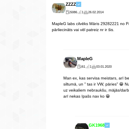
ZZZZ
5086
1
26.02.2014
MapleG labs cilvēks Māris 29282221 no P
pārliecināts vai vēl patreiz nr ir šis.
MapleG
61
1
03.01.2020
Man ex, kas servisa meistars, arī bei
siltumā, un " tas ir VW, pāries" 😁 N
uz veikaliem nebraukšu, mājās/darb
arī nekas īpašs nav ko 😁
GK1968