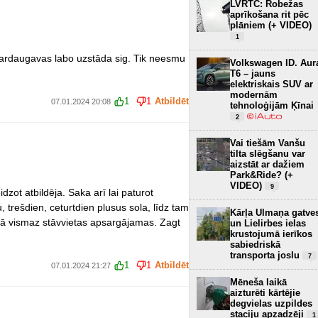
LVRTC: Robežas
aprīkošana rit pēc
plāniem (+ VIDEO)
1
ardaugavas labo uzstāda sig. Tik neesmu
Volkswagen ID. Aur
T6 – jauns
elektriskais SUV ar
modernām
1
1
Atbildēt
07.01.2024 20:08
tehnoloģijām Ķīnai
2
Vai tiešām Vanšu
tilta slēgšanu var
aizstāt ar dažiem
Park&Ride? (+
VIDEO)
9
dzot atbildēja. Saka arī lai paturot
u, trešdien, ceturtdien plusus sola, līdz tam
Kārļa Ulmaņa gatve
ā vismaz stāvvietas apsargājamas. Zagt
un Lielirbes ielas
krustojumā ierīkos
sabiedriskā
transporta joslu
7
1
1
Atbildēt
07.01.2024 21:27
Mēneša laikā
aizturēti kārtējie
degvielas uzpildes
staciju apzadzēji
1