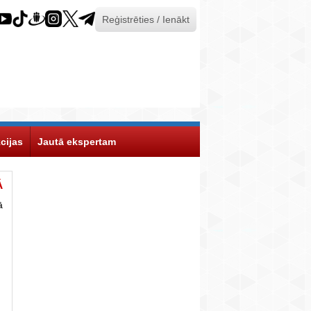
Reģistrēties / Ienākt
cijas
Jautā ekspertam
Ā
ā