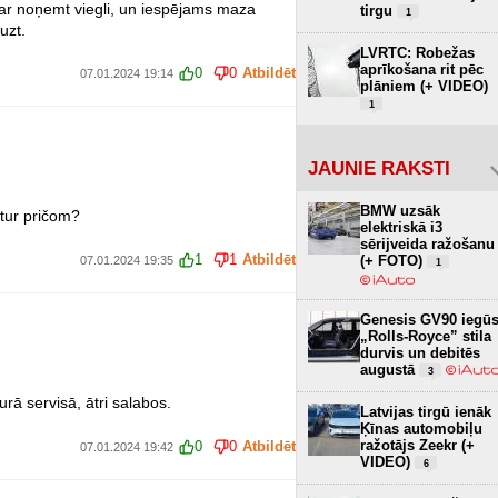
 var noņemt viegli, un iespējams maza
tirgu
1
uzt.
LVRTC: Robežas
aprīkošana rit pēc
0
0
Atbildēt
07.01.2024 19:14
plāniem (+ VIDEO)
1
JAUNIE RAKSTI
BMW uzsāk
 tur pričom?
elektriskā i3
sērijveida ražošanu
1
1
Atbildēt
(+ FOTO)
07.01.2024 19:35
1
Genesis GV90 iegū
„Rolls-Royce” stila
durvis un debitēs
augustā
3
urā servisā, ātri salabos.
Latvijas tirgū ienāk
Ķīnas automobiļu
ražotājs Zeekr (+
0
0
Atbildēt
07.01.2024 19:42
VIDEO)
6