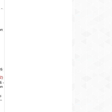
 -
un
26
2)
6 -
un
o
 –