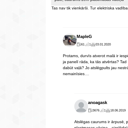
Tas nav tik vienkārši. Tur elektriska vadība
MapleG
61
1
03.01.2020
Protams, durvīs atverot malā ir iespē
ja panelī rāda, ka tās atvērtas? Tad
dabūt vaļā? Jo atslēgpults jau nest
nemainīsies....
anoagask
3676
1
18.06.2019
Atslēgas caurums ir ārpusē, p
plastmasas vāciņa - aizslēdz/a