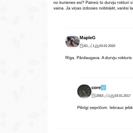
no kurienes esi? Patreiz to durvju rokturi
vaina. Ja viņas izdosies nobloķēt, varēsi la
MapleG
61
1
03.01.2020
Rīga. Pārdaugava. A durvju rokturis
core
2563
1
03.01.2017
Pilnīgi ņepričom. Iebrauc jebk