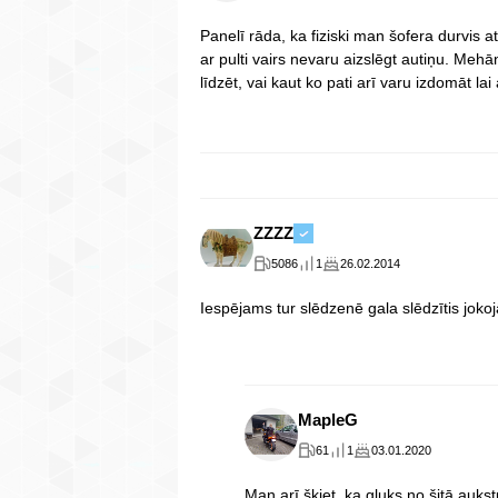
Panelī rāda, ka fiziski man šofera durvis atvē
ar pulti vairs nevaru aizslēgt autiņu. Mehāni
līdzēt, vai kaut ko pati arī varu izdomāt lai
ZZZZ
5086
1
26.02.2014
Iespējams tur slēdzenē gala slēdzītis jokojā
MapleG
61
1
03.01.2020
Man arī šķiet, ka gļuks no šitā aukst