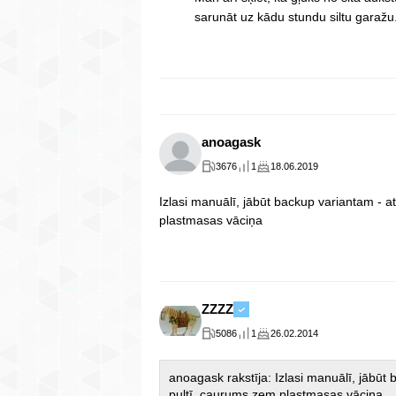
sarunāt uz kādu stundu siltu garažu.
anoagask
3676
1
18.06.2019
Izlasi manuālī, jābūt backup variantam - 
plastmasas vāciņa
ZZZZ
5086
1
26.02.2014
anoagask rakstīja: Izlasi manuālī, jābūt
pultī, caurums zem plastmasas vāciņa