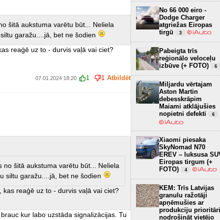
No 66 000 eiro -
Dodge Charger
no šitā aukstuma varētu būt... Neliela
atgriežas Eiropas
tirgū
3
siltu garažu....jā, bet ne šodien
kas reaģē uz to - durvis vaļā vai ciet?
Pabeigta trīs
reģionālo veloceļu
izbūve (+ FOTO)
6
1
1
Atbildēt
07.01.2024 18:20
Miljardu vērtajam
Aston Martin
debesskrāpim
Maiami atklājušies
nopietni defekti
6
Xiaomi piesaka
SkyNomad N70
EREV – luksusa SU
Eiropas tirgum (+
s no šitā aukstuma varētu būt... Neliela
FOTO)
4
u siltu garažu....jā, bet ne šodien
KEM: Trīs Latvijas
, kas reaģē uz to - durvis vaļā vai ciet?
granulu ražotāji
apņēmušies ar
produkciju prioritār
brauc kur labo uzstāda signalizācijas. Tu
nodrošināt vietējo