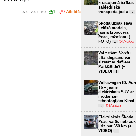
krustojumā ierīkos
sabiedriskā
transporta joslu
1
0
Atbildēt
07.01.2024 19:02
7
Škoda uzsāk sava
lielākā modeļa,
jaunā krosovera
Peaq, ražošanu (+
FOTO)
1
Vai tiešām Vanšu
tilta slēgšanu var
aizstāt ar dažiem
Park&Ride? (+
VIDEO)
9
Volkswagen ID. Aur
T6 – jauns
elektriskais SUV ar
modernām
tehnoloģijām Ķīnai
2
Elektriskais Škoda
Peaq varēs nobrauk
līdz pat 650 km (+
VIDEO)
8