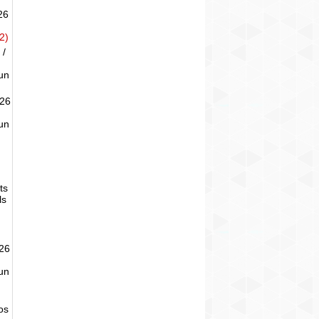
26
2)
 /
un
026
un
ts
ls
026
un
tos