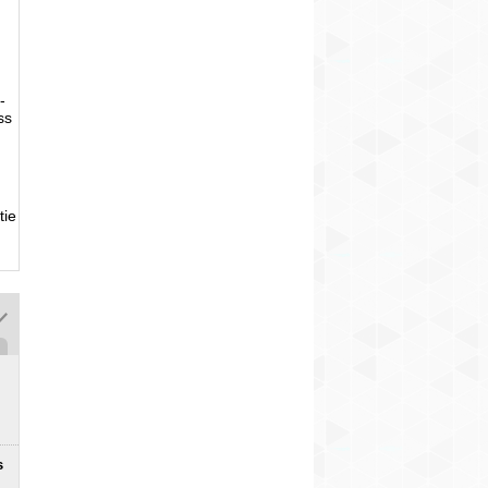
-
ss
tie
s