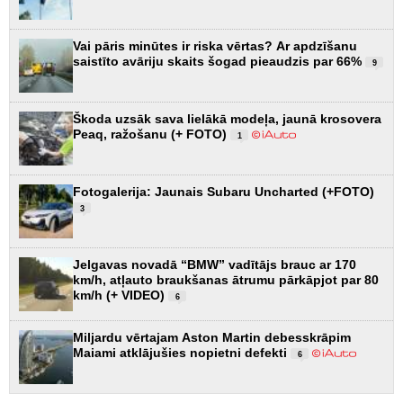
Vai pāris minūtes ir riska vērtas? Ar apdzīšanu
saistīto avāriju skaits šogad pieaudzis par 66%
9
Škoda uzsāk sava lielākā modeļa, jaunā krosovera
Peaq, ražošanu (+ FOTO)
1
Fotogalerija: Jaunais Subaru Uncharted (+FOTO)
3
Jelgavas novadā “BMW” vadītājs brauc ar 170
km/h, atļauto braukšanas ātrumu pārkāpjot par 80
km/h (+ VIDEO)
6
Miljardu vērtajam Aston Martin debesskrāpim
Maiami atklājušies nopietni defekti
6