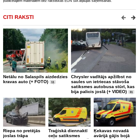
publicētajiem materiāliem bez rakstiskas EON SIA atļaujas saņemšanas.
CITI RAKSTI
Netālu no Salaspils aizdedzies
Chrysler vadītājs apžilbst no
P
kravas auto (+ FOTO)
saules un ietriecas stāvoša
v
11
satiksmes autobusa stūrī, kas
bija palicis joslā (+ VIDEO)
31
Riepa no pretējās
Traģiskā diennaktī
Ķekavas novadā
R
joslas trāpa
ceļu satiksmes
avārijā gājis bojā
l