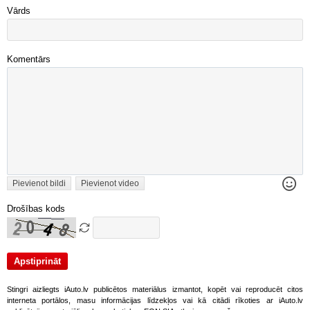
Vārds
Komentārs
Pievienot bildi
Pievienot video
Drošības kods
Stingri aizliegts iAuto.lv publicētos materiālus izmantot, kopēt vai reproducēt citos
interneta portālos, masu informācijas līdzekļos vai kā citādi rīkoties ar iAuto.lv