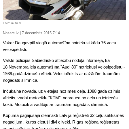
Foto: iAuto.lv
Nozare.lv | 7.decembris 2015 7:14
Vakar Daugavpilī vieglā automašīna notriekusi kādu 76 vecu
velosipēdistu.
Valsts policijas Sabiedrisko attiecību nodaļā informēja, ka
18.Novembra ielā automašīna "Audi 80" notriekusi velosipēdistu -
1939.gadā dzimušu vīrieti. Velosipēdists ar dažādām traumām
nogādāts slimnīcā.
Inčukalna novadā, uz vietējas nozīmes ceļa, 1988.gadā dzimis
vīrietis, vadot motociklu "KTM", nobrauca no ceļa un ietriecās
kokā. Motocikla vadītājs ar traumām nogādāts slimnīcā.
Kopumā pagājušajā diennaktī Latvijā reģistrēti 32 ceļu satiksmes
negadījumi, kuros cietuši divi cilvēki. Rīgas reģionā reģistrētas
astoņi avārijas, kurās cietis viens cilvēks.