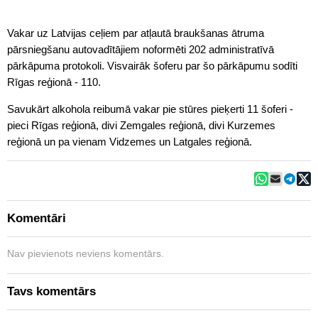
Vakar uz Latvijas ceļiem par atļautā braukšanas ātruma
pārsniegšanu autovadītājiem noformēti 202 administratīvā
pārkāpuma protokoli. Visvairāk šoferu par šo pārkāpumu sodīti
Rīgas reģionā - 110.
Savukārt alkohola reibumā vakar pie stūres pieķerti 11 šoferi -
pieci Rīgas reģionā, divi Zemgales reģionā, divi Kurzemes
reģionā un pa vienam Vidzemes un Latgales reģionā.
Komentāri
Nav pievienots neviens komentārs.
Tavs komentārs