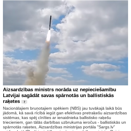
Aizsardzības ministrs norāda uz nepieciešamību
Latvijai sagādāt savas spārnotās un ballistiskās
raķetes
7
Nacionālajiem bruņotajiem spēkiem (NBS) jau tuvākajā laikā būs
jādomā, kā savā rīcībā iegūt gan efektīvas pretraķešu aizsardzības
sistēmas, kas spēj cīnīties ar ienaidnieka ballistisko raķešu
triecieniem, gan tālās darbības uzbrukuma ieročus - ballistiskās un
spārnotās raķetes, Aizsardzības ministrijas portāla "Sargs.lv"