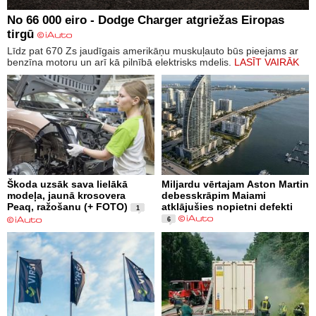
No 66 000 eiro - Dodge Charger atgriežas Eiropas
tirgū
Līdz pat 670 Zs jaudīgais amerikāņu muskuļauto būs pieejams ar
benzīna motoru un arī kā pilnībā elektrisks mdelis.
LASĪT VAIRĀK
Škoda uzsāk sava lielākā
Miljardu vērtajam Aston Martin
modeļa, jaunā krosovera
debesskrāpim Maiami
Peaq, ražošanu (+ FOTO)
atklājušies nopietni defekti
1
6