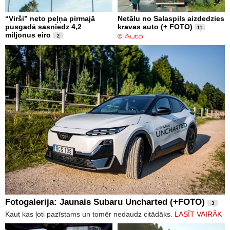
“Virši” neto peļņa pirmajā
Netālu no Salaspils aizdedzies
pusgadā sasniedz 4,2
kravas auto (+ FOTO)
11
miljonus eiro
2
Fotogalerija: Jaunais Subaru Uncharted (+FOTO)
3
Kaut kas ļoti pazīstams un tomēr nedaudz citādāks.
LASĪT VAIRĀK