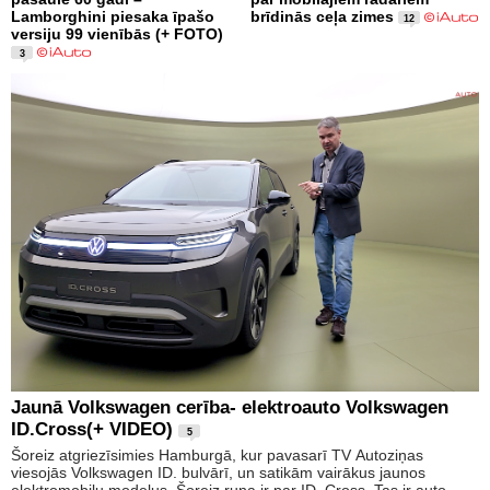
Lamborghini piesaka īpašo
brīdinās ceļa zimes
12
versiju 99 vienībās (+ FOTO)
3
Jaunā Volkswagen cerība- elektroauto Volkswagen
ID.Cross(+ VIDEO)
5
Šoreiz atgriezīsimies Hamburgā, kur pavasarī TV Autoziņas
viesojās Volkswagen ID. bulvārī, un satikām vairākus jaunos
elektromobiļu modeļus. Šoreiz runa ir par ID. Cross. Tas ir auto,