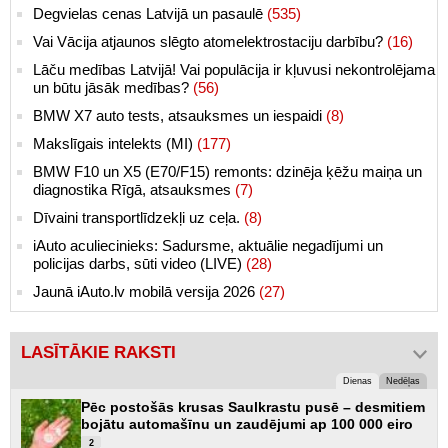
Degvielas cenas Latvijā un pasaulē
(535)
Vai Vācija atjaunos slēgto atomelektrostaciju darbību?
(16)
Lāču medības Latvijā! Vai populācija ir kļuvusi nekontrolējama
un būtu jāsāk medības?
(56)
BMW X7 auto tests, atsauksmes un iespaidi
(8)
Makslīgais intelekts (MI)
(177)
BMW F10 un X5 (E70/F15) remonts: dzinēja ķēžu maiņa un
diagnostika Rīgā, atsauksmes
(7)
Dīvaini transportlīdzekļi uz ceļa.
(8)
iAuto aculiecinieks: Sadursme, aktuālie negadījumi un
policijas darbs, sūti video (LIVE)
(28)
Jaunā iAuto.lv mobilā versija 2026
(27)
LASĪTĀKIE RAKSTI
Dienas
Nedēļas
Pēc postošās krusas Saulkrastu pusē – desmitiem
bojātu automašīnu un zaudējumi ap 100 000 eiro
2