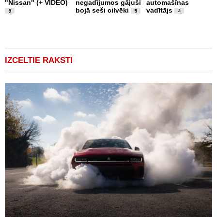
"Nissan" (+ VIDEO)
negadījumos gājuši
automašīnas
"
bojā seši cilvēki
vadītājs
a
9
5
4
IZCELTIE RAKSTI