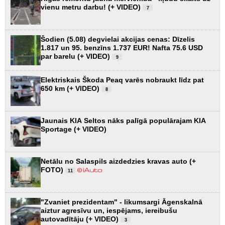
vienu metru darbu! (+ VIDEO)
7
Šodien (5.08) degvielai akcijas cenas: Dīzelis
1.817 un 95. benzīns 1.737 EUR! Nafta 75.6 USD
par barelu (+ VIDEO)
9
Elektriskais Škoda Peaq varēs nobraukt līdz pat
650 km (+ VIDEO)
8
Jaunais KIA Seltos nāks palīgā populārajam KIA
Sportage (+ VIDEO)
Netālu no Salaspils aizdedzies kravas auto (+
FOTO)
11
"Zvaniet prezidentam" - likumsargi Āgenskalnā
aiztur agresīvu un, iespējams, iereibušu
autovadītāju (+ VIDEO)
3