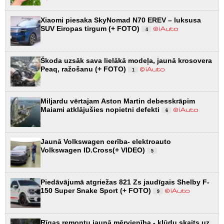
Xiaomi piesaka SkyNomad N70 EREV – luksusa
SUV Eiropas tirgum (+ FOTO)
4
Škoda uzsāk sava lielākā modeļa, jaunā krosovera
Peaq, ražošanu (+ FOTO)
1
Miljardu vērtajam Aston Martin debesskrāpim
Maiami atklājušies nopietni defekti
6
Jaunā Volkswagen cerība- elektroauto
Volkswagen ID.Cross(+ VIDEO)
5
Piedāvājumā atgriežas 821 Zs jaudīgais Shelby F-
150 Super Snake Sport (+ FOTO)
9
Rīgas remontu jaunā mērvienība - kļūdu skaits uz