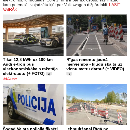
kam potenciāli vajadzētu kļūt par Volkswagen dižpārdokli.
LASĪT
VAIRĀK
Tikai 12,8 kWh uz 100 km –
Rīgas remontu jaunā
Audi e-tron būs
mērvienība - kļūdu skaits uz
visekonomiskākais ražotāja
vienu metru darbu! (+ VIDEO)
elektroauto (+ FOTO)
3
7
Šogad Valsts policijā fiksēti
Iebraukšanai Rīgā no