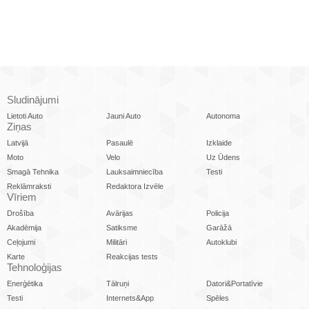
Sludinājumi
Lietoti Auto
Jauni Auto
Autonoma
Ziņas
Latvijā
Pasaulē
Izklaide
Moto
Velo
Uz Ūdens
Smagā Tehnika
Lauksaimniecība
Testi
Reklāmraksti
Redaktora Izvēle
Vīriem
Drošība
Avārijas
Policija
Akadēmija
Satiksme
Garāžā
Ceļojumi
Militāri
Autoklubi
Karte
Reakcijas tests
Tehnoloģijas
Enerģētika
Tālruņi
Datori&Portatīvie
Testi
Internets&App
Spēles