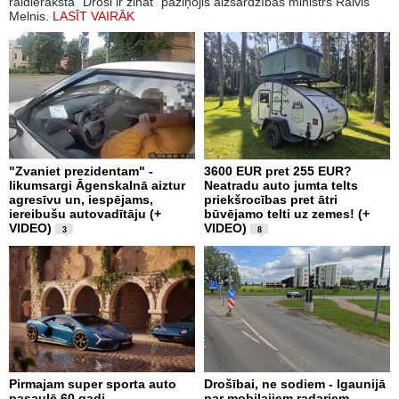
raidierakstā "Droši ir zināt" paziņojis aizsardzības ministrs Raivis
Melnis.
LASĪT VAIRĀK
"Zvaniet prezidentam" -
3600 EUR pret 255 EUR?
likumsargi Āgenskalnā aiztur
Neatradu auto jumta telts
agresīvu un, iespējams,
priekšrocības pret ātri
iereibušu autovadītāju (+
būvējamo telti uz zemes! (+
VIDEO)
VIDEO)
3
8
Pirmajam super sporta auto
Drošībai, ne sodiem - Igaunijā
pasaulē 60 gadi –
par mobilajiem radariem