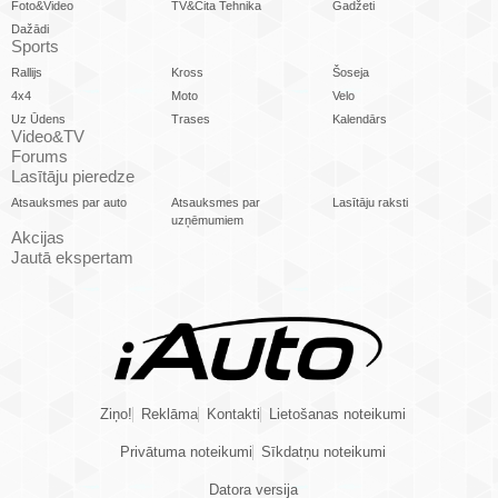
Foto&Video
TV&Cita Tehnika
Gadžeti
Dažādi
Sports
Rallijs
Kross
Šoseja
4x4
Moto
Velo
Uz Ūdens
Trases
Kalendārs
Video&TV
Forums
Lasītāju pieredze
Atsauksmes par auto
Atsauksmes par
Lasītāju raksti
uzņēmumiem
Akcijas
Jautā ekspertam
Ziņo!
Reklāma
Kontakti
Lietošanas noteikumi
Privātuma noteikumi
Sīkdatņu noteikumi
Datora versija