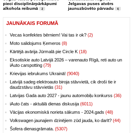
pieci disciplinārpārkāpumi
Jelgavas puses atvērs
alkohola reibumā
jaunuzbūvēto pārvadu
2
6
JAUNĀKAIS FORUMĀ
Vecas konfektes bērniem! Vai tas ir ok?
(2)
Moto salidojums Ķemeros
(8)
Kārtējā avārija Jūrmalā pie Circle K
(18)
Eksotiskie auto Latvijā 2026 – varenauto Rīgā, reti auto un
iAuto carspotting
(79)
Krievijas iebrukums Ukrainā!
(9040)
Latvijā sadeg elektroauto biroja stāvvietā, cik droši tie ir
daudzstāvu stāvvietās
(31)
Latvijas Gada auto 2027 - jaunu automobiļu konkurss
(36)
iAuto čats - aktuālā dienas diskusija
(6011)
Vācijas ekonomiskā norieta sākums - 2024.gads
(48)
Volkswagen jaunajiem dzinējiem zūd jauda, ko darīt?
(44)
Šofera dienasgrāmata.
(5307)