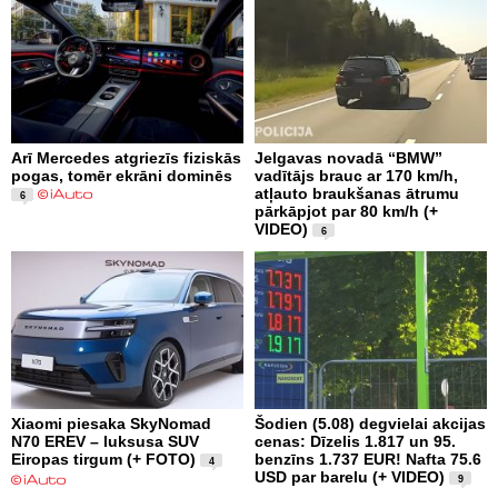
Arī Mercedes atgriezīs fiziskās
Jelgavas novadā “BMW”
pogas, tomēr ekrāni dominēs
vadītājs brauc ar 170 km/h,
atļauto braukšanas ātrumu
6
pārkāpjot par 80 km/h (+
VIDEO)
6
Xiaomi piesaka SkyNomad
Šodien (5.08) degvielai akcijas
N70 EREV – luksusa SUV
cenas: Dīzelis 1.817 un 95.
Eiropas tirgum (+ FOTO)
benzīns 1.737 EUR! Nafta 75.6
4
USD par barelu (+ VIDEO)
9