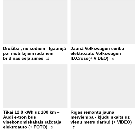
Drošībai, ne sodiem - Igaunijā
Jaunā Volkswagen cerība-
par mobilajiem radariem
elektroauto Volkswagen
brīdinās ceļa zimes
ID.Cross(+ VIDEO)
12
4
Tikai 12,8 kWh uz 100 km –
Rīgas remontu jaunā
Audi e-tron būs
mērvienība - kļūdu skaits uz
visekonomiskākais ražotāja
vienu metru darbu! (+ VIDEO)
elektroauto (+ FOTO)
3
7