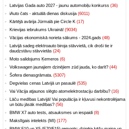
Latvijas Gada auto 2027 - jaunu automobiļu konkurss
(36)
iAuto čats - aktuālā dienas diskusija
(6011)
Kārtējā avārija Jūrmalā pie Circle K
(17)
Krievijas iebrukums Ukrainā!
(9034)
Vācijas ekonomiskā norieta sākums - 2024.gads
(48)
Latvijā sadeg elektroauto biroja stāvvietā, cik droši tie ir
daudzstāvu stāvvietās
(24)
Moto salidojums Ķemeros
(6)
Volkswagen jaunajiem dzinējiem zūd jauda, ko darīt?
(44)
Šofera dienasgrāmata.
(5307)
Degvielas cenas Latvijā un pasaulē
(535)
Vai Vācija atjaunos slēgto atomelektrostaciju darbību?
(16)
Lāču medības Latvijā! Vai populācija ir kļuvusi nekontrolējama
un būtu jāsāk medības?
(56)
BMW X7 auto tests, atsauksmes un iespaidi
(8)
Makslīgais intelekts (MI)
(177)
BMW F10 un X5 (E70/F15) remonts: dzinēja ķēžu maiņa un