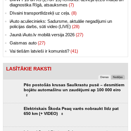
diagnostika Rīgā, atsauksmes
(7)
Dīvaini transportlīdzekļi uz ceļa.
(8)
iAuto aculiecinieks: Sadursme, aktuālie negadījumi un
policijas darbs, sūti video (LIVE)
(28)
Jaunā iAuto.lv mobilā versija 2026
(27)
Gaismas auto
(27)
Vai tiešām latvieši ir komunisti?
(41)
LASĪTĀKIE RAKSTI
Dienas
Nedēļas
Pēc postošās krusas Saulkrastu pusē – desmitiem
bojātu automašīnu un zaudējumi ap 100 000 eiro
2
Elektriskais Škoda Peaq varēs nobraukt līdz pat
650 km (+ VIDEO)
8