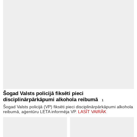
Šogad Valsts policijā fiksēti pieci
disciplinārpārkāpumi alkohola reibumā
1
Šogad Valsts policijā (VP) fiksēti pieci disciplinārpārkāpumi alkohola
reibumā, aģentūru LETA informēja VP.
LASĪT VAIRĀK