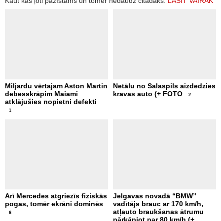
Kaut kas ļoti pazīstams un tomēr nedaudz citādāks.
LASĪT VAIRĀK
Miljardu vērtajam Aston Martin
Netālu no Salaspils aizdedzies
debesskrāpim Maiami
kravas auto (+ FOTO
2
atklājušies nopietni defekti
1
Arī Mercedes atgriezīs fiziskās
Jelgavas novadā “BMW”
pogas, tomēr ekrāni dominēs
vadītājs brauc ar 170 km/h,
atļauto braukšanas ātrumu
6
pārkāpjot par 80 km/h (+