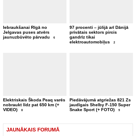
Iebraukšanai Rīgā no
97 procenti – jūlijā arī Dānijā
Jelgavas puses atvērs
privātais sektors pircis
jaunuzbūvēto pārvadu
gandrīz tikai
6
elektroautomobiļus
2
Elektriskais Škoda Peaq varēs
Piedāvājumā atgriežas 821 Zs
nobraukt līdz pat 650 km (+
jaudīgais Shelby F-150 Super
VIDEO)
Snake Sport (+ FOTO)
8
9
JAUNĀKAIS FORUMĀ