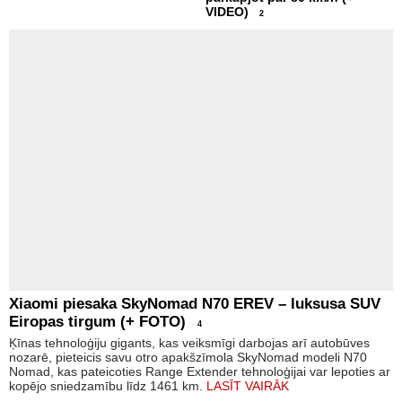
VIDEO)
2
Xiaomi piesaka SkyNomad N70 EREV – luksusa SUV
Eiropas tirgum (+ FOTO)
4
Ķīnas tehnoloģiju gigants, kas veiksmīgi darbojas arī autobūves
nozarē, pieteicis savu otro apakšzīmola SkyNomad modeli N70
Nomad, kas pateicoties Range Extender tehnoloģijai var lepoties ar
kopējo sniedzamību līdz 1461 km.
LASĪT VAIRĀK