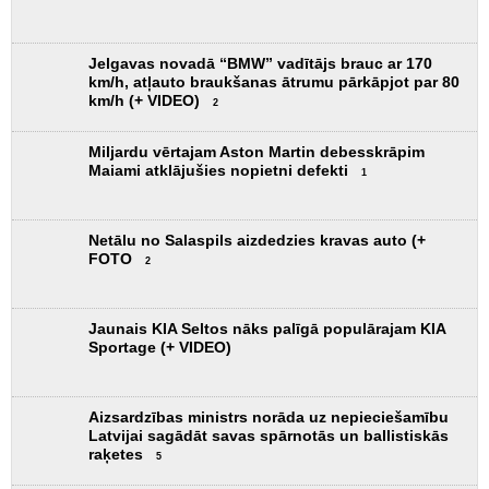
Jelgavas novadā “BMW” vadītājs brauc ar 170
km/h, atļauto braukšanas ātrumu pārkāpjot par 80
km/h (+ VIDEO)
2
Miljardu vērtajam Aston Martin debesskrāpim
Maiami atklājušies nopietni defekti
1
Netālu no Salaspils aizdedzies kravas auto (+
FOTO
2
Jaunais KIA Seltos nāks palīgā populārajam KIA
Sportage (+ VIDEO)
Aizsardzības ministrs norāda uz nepieciešamību
Latvijai sagādāt savas spārnotās un ballistiskās
raķetes
5