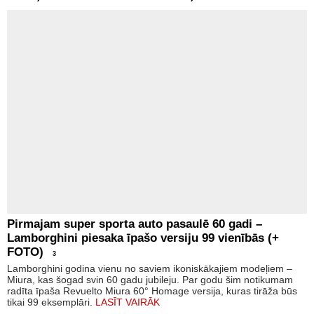
Pirmajam super sporta auto pasaulē 60 gadi –
Lamborghini piesaka īpašo versiju 99 vienībās (+
FOTO)
3
Lamborghini godina vienu no saviem ikoniskākajiem modeļiem –
Miura, kas šogad svin 60 gadu jubileju. Par godu šim notikumam
radīta īpaša Revuelto Miura 60° Homage versija, kuras tirāža būs
tikai 99 eksemplāri.
LASĪT VAIRĀK