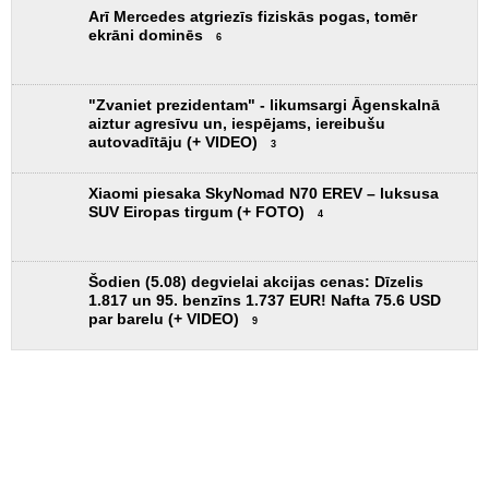
Arī Mercedes atgriezīs fiziskās pogas, tomēr
ekrāni dominēs
6
"Zvaniet prezidentam" - likumsargi Āgenskalnā
aiztur agresīvu un, iespējams, iereibušu
autovadītāju (+ VIDEO)
3
Xiaomi piesaka SkyNomad N70 EREV – luksusa
SUV Eiropas tirgum (+ FOTO)
4
Šodien (5.08) degvielai akcijas cenas: Dīzelis
1.817 un 95. benzīns 1.737 EUR! Nafta 75.6 USD
par barelu (+ VIDEO)
9