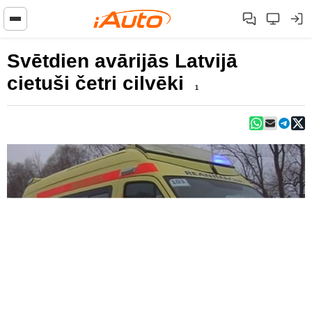
Svētdien avārijās Latvijā
cietuši četri cilvēki
1