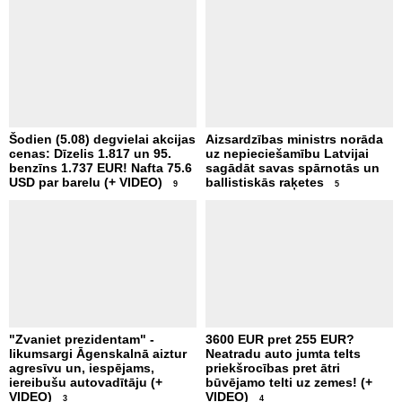
Šodien (5.08) degvielai akcijas
Aizsardzības ministrs norāda
cenas: Dīzelis 1.817 un 95.
uz nepieciešamību Latvijai
benzīns 1.737 EUR! Nafta 75.6
sagādāt savas spārnotās un
USD par barelu (+ VIDEO)
ballistiskās raķetes
9
5
"Zvaniet prezidentam" -
3600 EUR pret 255 EUR?
likumsargi Āgenskalnā aiztur
Neatradu auto jumta telts
agresīvu un, iespējams,
priekšrocības pret ātri
iereibušu autovadītāju (+
būvējamo telti uz zemes! (+
VIDEO)
VIDEO)
3
4