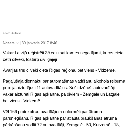
Foto: iAuto.lv
Nozare.lv | 30.janvāris 2017 8:46
Vakar Latvijā reģistrēti 39 ceļu satiksmes negadījumi, kuros cieta
četri cilvēki, tostarp divi gājēji
Avārijās trīs cilvēki cieta Rīgas reģionā, bet viens - Vidzemē.
Pagājušajā diennaktī par automašīnas vadīšanu alkohola reibumā
policija aizturējusi 11 autovadītājus. Seši dzēruši autovadītāji
vakar aizturēti Rīgas apkārtnē, pa diviem - Zemgalē un Latgalē,
bet viens - Vidzemē.
Vēl 166 protokoli autovadītājiem noformēti par ātruma
pārsniegšanu. Rīgas apkārtnē par atļautā braukšanas ātruma
pārkāpšanu sodīti 72 autovadītāji, Zemgalē - 50, Kurzemē - 18,