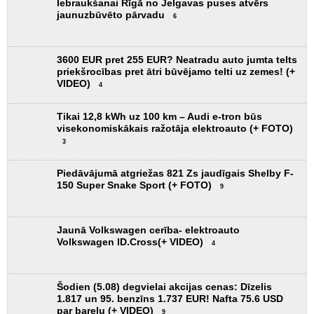
Iebraukšanai Rīgā no Jelgavas puses atvērs
jaunuzbūvēto pārvadu
6
3600 EUR pret 255 EUR? Neatradu auto jumta telts
priekšrocības pret ātri būvējamo telti uz zemes! (+
VIDEO)
4
Tikai 12,8 kWh uz 100 km – Audi e-tron būs
visekonomiskākais ražotāja elektroauto (+ FOTO)
3
Piedāvājumā atgriežas 821 Zs jaudīgais Shelby F-
150 Super Snake Sport (+ FOTO)
9
Jaunā Volkswagen cerība- elektroauto
Volkswagen ID.Cross(+ VIDEO)
4
Šodien (5.08) degvielai akcijas cenas: Dīzelis
1.817 un 95. benzīns 1.737 EUR! Nafta 75.6 USD
par barelu (+ VIDEO)
9