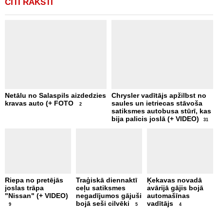
CITI RAKSTI
Netālu no Salaspils aizdedzies
Chrysler vadītājs apžilbst no
P
kravas auto (+ FOTO
saules un ietriecas stāvoša
v
2
satiksmes autobusa stūrī, kas
bija palicis joslā (+ VIDEO)
31
Riepa no pretējās
Traģiskā diennaktī
Ķekavas novadā
R
joslas trāpa
ceļu satiksmes
avārijā gājis bojā
l
"Nissan" (+ VIDEO)
negadījumos gājuši
automašīnas
"
bojā seši cilvēki
vadītājs
a
9
5
4