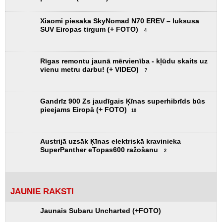
Xiaomi piesaka SkyNomad N70 EREV – luksusa
SUV Eiropas tirgum (+ FOTO)
4
Rīgas remontu jaunā mērvienība - kļūdu skaits uz
vienu metru darbu! (+ VIDEO)
7
Gandrīz 900 Zs jaudīgais Ķīnas superhibrīds būs
pieejams Eiropā (+ FOTO)
10
Austrijā uzsāk Ķīnas elektriskā kravinieka
SuperPanther eTopas600 ražošanu
2
JAUNIE RAKSTI
Jaunais Subaru Uncharted (+FOTO)