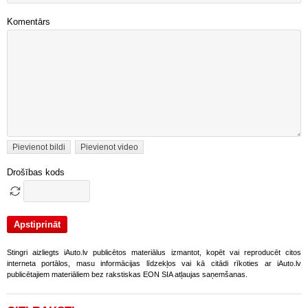
Komentārs
Pievienot bildi
Pievienot video
Drošības kods
Stingri aizliegts iAuto.lv publicētos materiālus izmantot, kopēt vai reproducēt citos
interneta portālos, masu informācijas līdzekļos vai kā citādi rīkoties ar iAuto.lv
publicētajiem materiāliem bez rakstiskas EON SIA atļaujas saņemšanas.