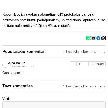
Kopumā policija vakar noformējusi 619 protokolus par ceļu
satiksmes noteikumu pārkāpumiem, un tradicionāli aptuveni puse
no tiem noformēti vadītājiem Rīgas reģionā.
Populārākie komentāri
Lasīt visus komentārus →
1
Alita Balule
1
0
Atbildēt
30.janvāris 2017 18:41
Gan sausmigi
Tavs komentārs
Lasīt visus komentārus →
1
Vārds