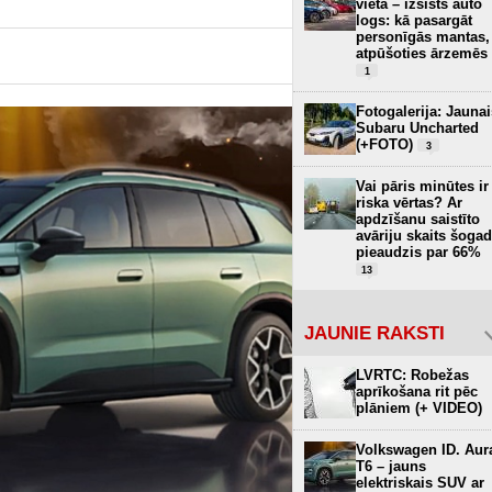
vietā – izsists auto
logs: kā pasargāt
personīgās mantas,
atpūšoties ārzemēs
1
Fotogalerija: Jaunai
Subaru Uncharted
(+FOTO)
3
Vai pāris minūtes ir
riska vērtas? Ar
apdzīšanu saistīto
avāriju skaits šogad
pieaudzis par 66%
13
JAUNIE RAKSTI
LVRTC: Robežas
aprīkošana rit pēc
plāniem (+ VIDEO)
Volkswagen ID. Aur
T6 – jauns
elektriskais SUV ar