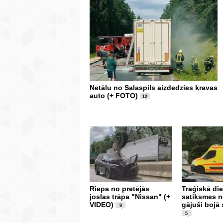
Netālu no Salaspils aizdedzies kravas
auto (+ FOTO)
12
Riepa no pretējās
Traģiskā die
joslas trāpa "Nissan" (+
satiksmes 
VIDEO)
gājuši bojā 
9
5