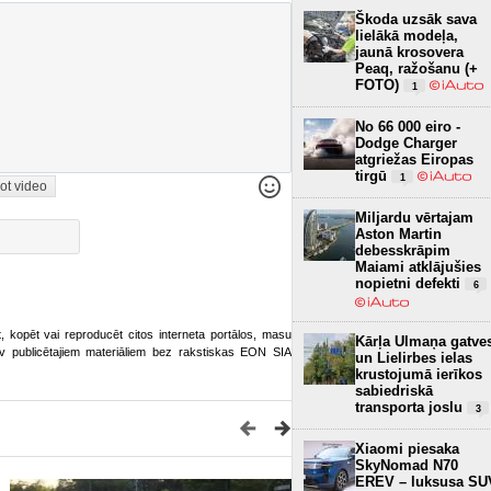
Škoda uzsāk sava
lielākā modeļa,
jaunā krosovera
Peaq, ražošanu (+
FOTO)
1
No 66 000 eiro -
Dodge Charger
atgriežas Eiropas
tirgū
1
ot video
Miljardu vērtajam
Aston Martin
debesskrāpim
Maiami atklājušies
nopietni defekti
6
ot, kopēt vai reproducēt citos interneta portālos, masu
Kārļa Ulmaņa gatve
o.lv publicētajiem materiāliem bez rakstiskas EON SIA
un Lielirbes ielas
krustojumā ierīkos
sabiedriskā
transporta joslu
3
Xiaomi piesaka
SkyNomad N70
EREV – luksusa SU