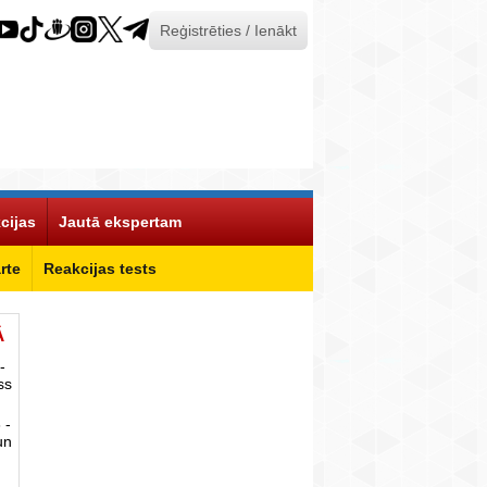
Reģistrēties / Ienākt
cijas
Jautā ekspertam
rte
Reakcijas tests
Ā
-
ss
 -
un