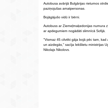
Autobusa avārijā Bulgārijas rietumos otrdie
paziņojušas amatpersonas.
Bojāgājušo vidū ir bērni.
Autobuss ar Ziemeļmaķedonijas numura zīm
ar apdegumiem nogādāti slimnīcā Sofijā.
"Vismaz 45 cilvēki gāja bojā pēc tam, kad
un aizdegās," sacīja Iekšlietu ministrijas
Nikolajs Nikolovs.