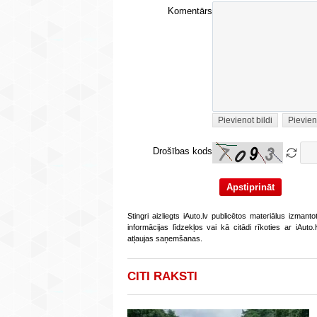
Komentārs
Pievienot bildi
Pievien
Drošības kods
Stingri aizliegts iAuto.lv publicētos materiālus izmant
informācijas līdzekļos vai kā citādi rīkoties ar iAut
atļaujas saņemšanas.
CITI RAKSTI