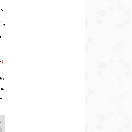
un
o
bu?
i
8)
5)
gā,
uz