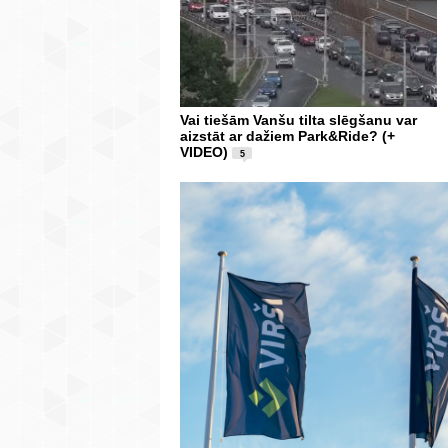
Vai tiešām Vanšu tilta slēgšanu var
aizstāt ar dažiem Park&Ride? (+
VIDEO)
5