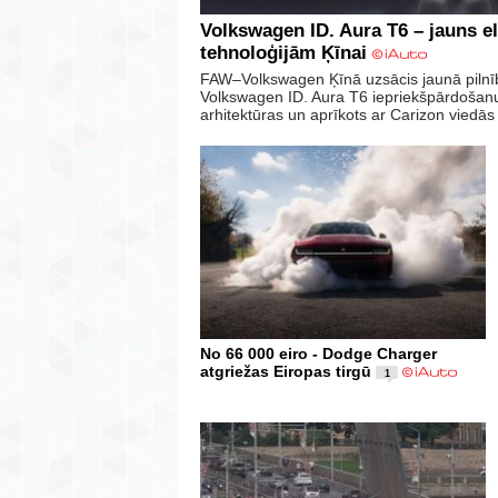
Volkswagen ID. Aura T6 – jauns 
tehnoloģijām Ķīnai
FAW–Volkswagen Ķīnā uzsācis jaunā pilnīb
Volkswagen ID. Aura T6 iepriekšpārdošanu.
arhitektūras un aprīkots ar Carizon viedā
No 66 000 eiro - Dodge Charger
atgriežas Eiropas tirgū
1