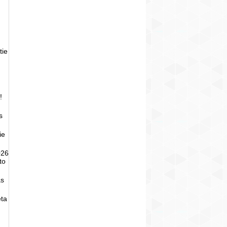
tie
!
s
ie
026
to
as
eta