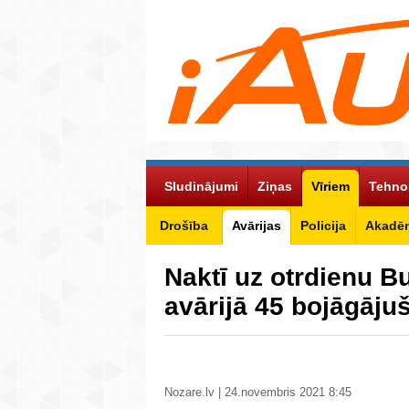
Sludinājumi
Ziņas
Vīriem
Tehno
Drošība
Avārijas
Policija
Akadēm
Naktī uz otrdienu B
avārijā 45 bojāgāju
Nozare.lv | 24.novembris 2021 8:45