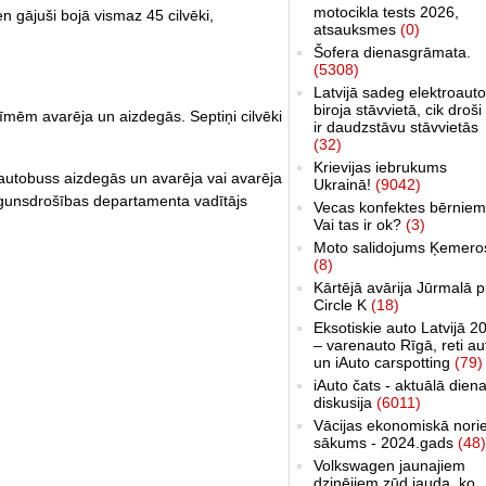
motocikla tests 2026,
n gājuši bojā vismaz 45 cilvēki,
atsauksmes
(0)
Šofera dienasgrāmata.
(5308)
Latvijā sadeg elektroauto
biroja stāvvietā, cik droši 
ēm avarēja un aizdegās. Septiņi cilvēki
ir daudzstāvu stāvvietās
(32)
Krievijas iebrukums
 autobuss aizdegās un avarēja vai avarēja
Ukrainā!
(9042)
 Ugunsdrošības departamenta vadītājs
Vecas konfektes bērniem
Vai tas ir ok?
(3)
Moto salidojums Ķemero
(8)
Kārtējā avārija Jūrmalā p
Circle K
(18)
Eksotiskie auto Latvijā 2
– varenauto Rīgā, reti au
un iAuto carspotting
(79)
iAuto čats - aktuālā dien
diskusija
(6011)
Vācijas ekonomiskā nori
sākums - 2024.gads
(48)
Volkswagen jaunajiem
dzinējiem zūd jauda, ko