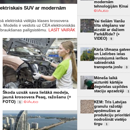
modernām
tehnoloģijām Ķīnai
elektriskais SUV ar modernām
ā elektriskā vidējās klases krosovera
Vai tiešām Vanšu
 Modelis ir veidots uz CEA elektroniskās
tilta slēgšanu var
s braukšanas palīgsistēmu.
LASĪT VAIRĀK
aizstāt ar dažiem
Park&Ride? (+
VIDEO)
5
Kārļa Ulmaņa gatve
un Lielirbes ielas
krustojumā ierīkos
sabiedriskā
transporta joslu
3
Mēneša laikā
aizturēti kārtējie
degvielas uzpildes
staciju apzadzēji
1
Škoda uzsāk sava lielākā modeļa,
jaunā krosovera Peaq, ražošanu (+
FOTO)
KEM: Trīs Latvijas
1
granulu ražotāji
apņēmušies ar
produkciju prioritār
nodrošināt vietējo
tirgu
1