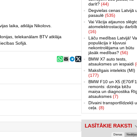
darīt?
(44)
Degvielas cenas Latvijā 
pasaulē
(535)
Vai Vācija atjaunos slēgt
ijas laika, atklāja Nikolovs.
atomelektrostaciju darbī
(16)
onijas, telekanālam BTV atklāja
Lāču medības Latvijā! Va
populācija ir kļuvusi
ecības Sofijā.
nekontrolējama un būtu
jāsāk medības?
(56)
BMW X7 auto tests,
atsauksmes un iespaidi
(
Makslīgais intelekts (MI)
(177)
BMW F10 un X5 (E70/F1
remonts: dzinēja ķēžu
maiņa un diagnostika Rī
atsauksmes
(7)
Dīvaini transportlīdzekļi 
ceļa.
(8)
LASĪTĀKIE RAKSTI
Dienas
Nedēļas