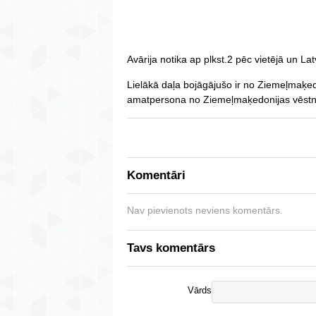
Avārija notika ap plkst.2 pēc vietējā un Latv
Lielākā daļa bojāgājušo ir no Ziemeļmaķed
amatpersona no Ziemeļmaķedonijas vēstni
Komentāri
Nav pievienots neviens komentārs.
Tavs komentārs
Vārds