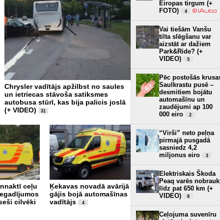
Eiropas tirgum (+
FOTO)
4
Vai tiešām Vanšu
tilta slēgšanu var
aizstāt ar dažiem
Park&Ride? (+
VIDEO)
5
Pēc postošās krusa
Saulkrastu pusē –
Chrysler vadītājs apžilbst no saules
Pēc iebraukšanas upē miri
desmitiem bojātu
un ietriecas stāvoša satiksmes
velosipēdists
1
automašīnu un
autobusa stūrī, kas bija palicis joslā
zaudējumi ap 100
(+ VIDEO)
31
000 eiro
2
“Virši” neto peļņa
pirmajā pusgadā
sasniedz 4,2
miljonus eiro
3
Elektriskais Škoda
Rīgā avarējusi luksusa
Peaq varēs nobrauk
nnaktī ceļu
Ķekavas novadā avārijā
klases "McLaren"
līdz pat 650 km (+
negadījumos
gājis bojā automašīnas
automašīna
VIDEO)
1
8
seši cilvēki
vadītājs
4
Ceļojuma suvenīru