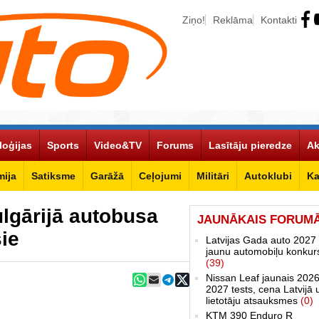
Ziņo!
Reklāma
Kontakti
loģijas
Sports
Video&TV
Forums
Lasītāju pieredze
Ak
ija
Satiksme
Garāžā
Ceļojumi
Militāri
Autoklubi
Ka
ulgārijā autobusa
JAUNĀKAIS FORUM
šie
Latvijas Gada auto 2027 
jaunu automobiļu konkur
(39)
Nissan Leaf jaunais 2026
2027 tests, cena Latvijā 
lietotāju atsauksmes
(0)
KTM 390 Enduro R