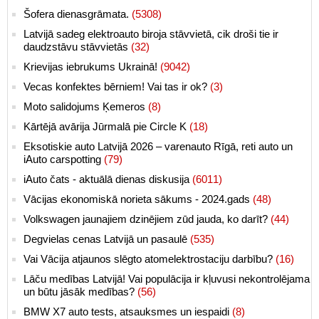
Šofera dienasgrāmata.
(5308)
Latvijā sadeg elektroauto biroja stāvvietā, cik droši tie ir
daudzstāvu stāvvietās
(32)
Krievijas iebrukums Ukrainā!
(9042)
Vecas konfektes bērniem! Vai tas ir ok?
(3)
Moto salidojums Ķemeros
(8)
Kārtējā avārija Jūrmalā pie Circle K
(18)
Eksotiskie auto Latvijā 2026 – varenauto Rīgā, reti auto un
iAuto carspotting
(79)
iAuto čats - aktuālā dienas diskusija
(6011)
Vācijas ekonomiskā norieta sākums - 2024.gads
(48)
Volkswagen jaunajiem dzinējiem zūd jauda, ko darīt?
(44)
Degvielas cenas Latvijā un pasaulē
(535)
Vai Vācija atjaunos slēgto atomelektrostaciju darbību?
(16)
Lāču medības Latvijā! Vai populācija ir kļuvusi nekontrolējama
un būtu jāsāk medības?
(56)
BMW X7 auto tests, atsauksmes un iespaidi
(8)