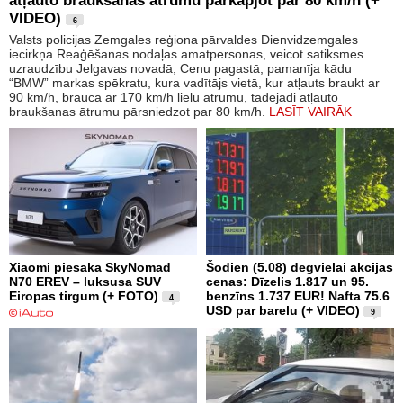
atļauto braukšanas ātrumu pārkāpjot par 80 km/h (+
VIDEO)
6
Valsts policijas Zemgales reģiona pārvaldes Dienvidzemgales
iecirkņa Reaģēšanas nodaļas amatpersonas, veicot satiksmes
uzraudzību Jelgavas novadā, Cenu pagastā, pamanīja kādu
“BMW” markas spēkratu, kura vadītājs vietā, kur atļauts braukt ar
90 km/h, brauca ar 170 km/h lielu ātrumu, tādējādi atļauto
braukšanas ātrumu pārsniedzot par 80 km/h.
LASĪT VAIRĀK
Xiaomi piesaka SkyNomad
Šodien (5.08) degvielai akcijas
N70 EREV – luksusa SUV
cenas: Dīzelis 1.817 un 95.
Eiropas tirgum (+ FOTO)
benzīns 1.737 EUR! Nafta 75.6
4
USD par barelu (+ VIDEO)
9