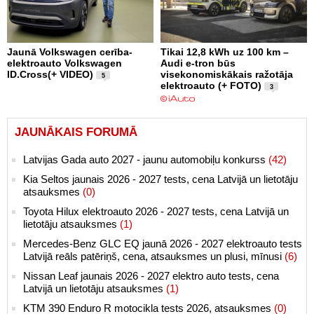
Jaunā Volkswagen cerība-
Tikai 12,8 kWh uz 100 km –
elektroauto Volkswagen
Audi e-tron būs
ID.Cross(+ VIDEO)
visekonomiskākais ražotāja
5
elektroauto (+ FOTO)
3
JAUNĀKAIS FORUMĀ
Latvijas Gada auto 2027 - jaunu automobiļu konkurss
(42)
Kia Seltos jaunais 2026 - 2027 tests, cena Latvijā un lietotāju
atsauksmes
(0)
Toyota Hilux elektroauto 2026 - 2027 tests, cena Latvijā un
lietotāju atsauksmes
(1)
Mercedes-Benz GLC EQ jaunā 2026 - 2027 elektroauto tests
Latvijā reāls patēriņš, cena, atsauksmes un plusi, mīnusi
(6)
Nissan Leaf jaunais 2026 - 2027 elektro auto tests, cena
Latvijā un lietotāju atsauksmes
(1)
KTM 390 Enduro R motocikla tests 2026, atsauksmes
(0)