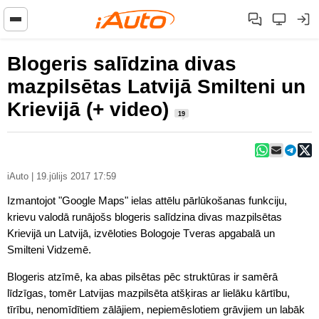
Blogeris salīdzina divas
mazpilsētas Latvijā Smilteni un
Krievijā (+ video)
19
iAuto | 19.jūlijs 2017 17:59
Izmantojot "Google Maps" ielas attēlu pārlūkošanas funkciju,
krievu valodā runājošs blogeris salīdzina divas mazpilsētas
Krievijā un Latvijā, izvēloties Bologoje Tveras apgabalā un
Smilteni Vidzemē.
Blogeris atzīmē, ka abas pilsētas pēc struktūras ir samērā
līdzīgas, tomēr Latvijas mazpilsēta atšķiras ar lielāku kārtību,
tīrību, nenomīdītiem zālājiem, nepiemēslotiem grāvjiem un labāk