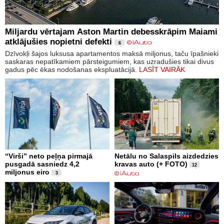
Miljardu vērtajam Aston Martin debesskrāpim Maiami
atklājušies nopietni defekti
6
Dzīvokļi šajos luksusa apartamentos maksā miljonus, taču īpašnieki
saskaras nepatīkamiem pārsteigumiem, kas uzradušies tikai divus
gadus pēc ēkas nodošanas ekspluatācijā.
LASĪT VAIRĀK
“Virši” neto peļņa pirmajā
Netālu no Salaspils aizdedzies
pusgadā sasniedz 4,2
kravas auto (+ FOTO)
12
miljonus eiro
3