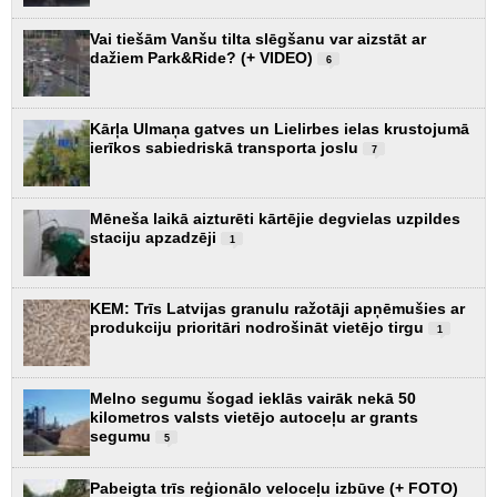
Vai tiešām Vanšu tilta slēgšanu var aizstāt ar
dažiem Park&Ride? (+ VIDEO)
6
Kārļa Ulmaņa gatves un Lielirbes ielas krustojumā
ierīkos sabiedriskā transporta joslu
7
Mēneša laikā aizturēti kārtējie degvielas uzpildes
staciju apzadzēji
1
KEM: Trīs Latvijas granulu ražotāji apņēmušies ar
produkciju prioritāri nodrošināt vietējo tirgu
1
Melno segumu šogad ieklās vairāk nekā 50
kilometros valsts vietējo autoceļu ar grants
segumu
5
Pabeigta trīs reģionālo veloceļu izbūve (+ FOTO)