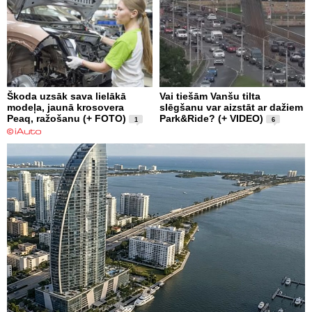
Škoda uzsāk sava lielākā
Vai tiešām Vanšu tilta
modeļa, jaunā krosovera
slēgšanu var aizstāt ar dažiem
Peaq, ražošanu (+ FOTO)
Park&Ride? (+ VIDEO)
1
6