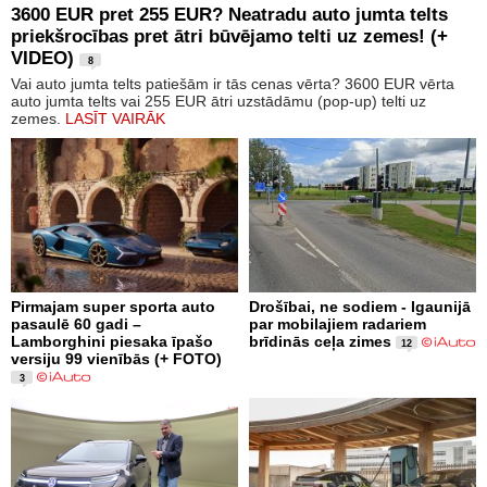
3600 EUR pret 255 EUR? Neatradu auto jumta telts
priekšrocības pret ātri būvējamo telti uz zemes! (+
VIDEO)
8
Vai auto jumta telts patiešām ir tās cenas vērta? 3600 EUR vērta
auto jumta telts vai 255 EUR ātri uzstādāmu (pop-up) telti uz
zemes.
LASĪT VAIRĀK
Pirmajam super sporta auto
Drošībai, ne sodiem - Igaunijā
pasaulē 60 gadi –
par mobilajiem radariem
Lamborghini piesaka īpašo
brīdinās ceļa zimes
12
versiju 99 vienībās (+ FOTO)
3