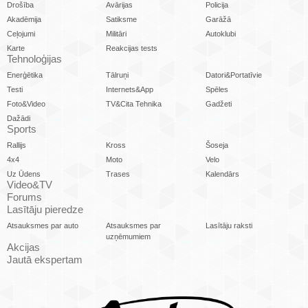
Drošība
Avārijas
Policija
Akadēmija
Satiksme
Garāžā
Ceļojumi
Militāri
Autoklubi
Karte
Reakcijas tests
Tehnoloģijas
Enerģētika
Tālruņi
Datori&Portatīvie
Testi
Internets&App
Spēles
Foto&Video
TV&Cita Tehnika
Gadžeti
Dažādi
Sports
Rallijs
Kross
Šoseja
4x4
Moto
Velo
Uz Ūdens
Trases
Kalendārs
Video&TV
Forums
Lasītāju pieredze
Atsauksmes par auto
Atsauksmes par
Lasītāju raksti
uzņēmumiem
Akcijas
Jautā ekspertam