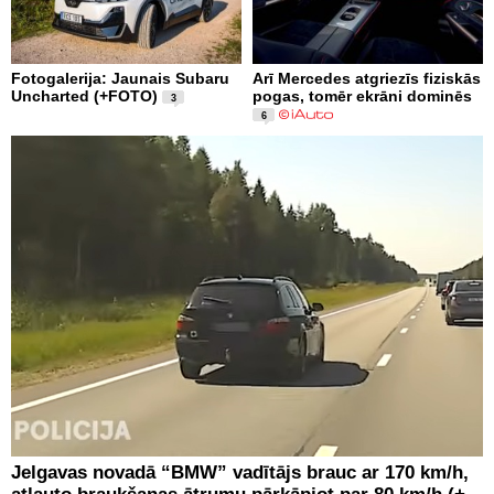
Fotogalerija: Jaunais Subaru
Arī Mercedes atgriezīs fiziskās
Uncharted (+FOTO)
pogas, tomēr ekrāni dominēs
3
6
Jelgavas novadā “BMW” vadītājs brauc ar 170 km/h,