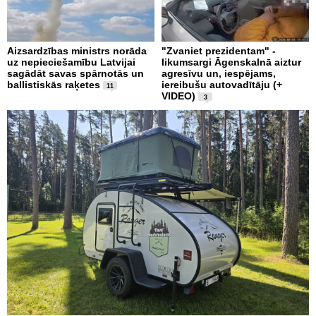
Aizsardzības ministrs norāda
"Zvaniet prezidentam" -
uz nepieciešamību Latvijai
likumsargi Āgenskalnā aiztur
sagādāt savas spārnotās un
agresīvu un, iespējams,
ballistiskās raķetes
iereibušu autovadītāju (+
11
VIDEO)
3