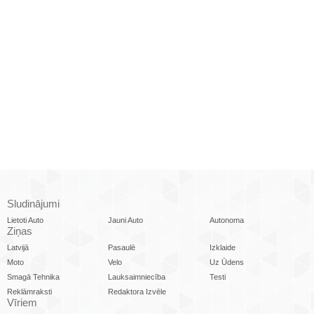
Sludinājumi
Lietoti Auto
Jauni Auto
Autonoma
Ziņas
Latvijā
Pasaulē
Izklaide
Moto
Velo
Uz Ūdens
Smagā Tehnika
Lauksaimniecība
Testi
Reklāmraksti
Redaktora Izvēle
Vīriem