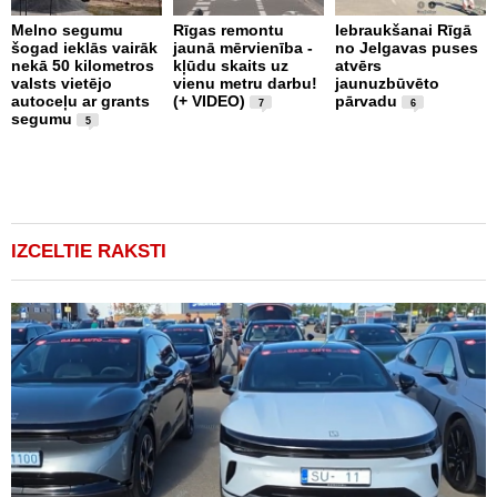
Melno segumu
Rīgas remontu
Iebraukšanai Rīgā
šogad ieklās vairāk
jaunā mērvienība -
no Jelgavas puses
J
nekā 50 kilometros
kļūdu skaits uz
atvērs
S
valsts vietējo
vienu metru darbu!
jaunuzbūvēto
L
autoceļu ar grants
(+ VIDEO)
pārvadu
U
7
6
segumu
l
5
i
IZCELTIE RAKSTI