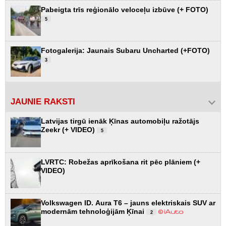
Pabeigta trīs reģionālo veloceļu izbūve (+ FOTO)
5
Fotogalerija: Jaunais Subaru Uncharted (+FOTO)
3
JAUNIE RAKSTI
Latvijas tirgū ienāk Ķīnas automobiļu ražotājs
Zeekr (+ VIDEO)
5
LVRTC: Robežas aprīkošana rit pēc plāniem (+
VIDEO)
Volkswagen ID. Aura T6 – jauns elektriskais SUV ar
modernām tehnoloģijām Ķīnai
2