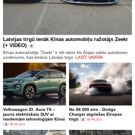
Latvijas tirgū ienāk Ķīnas automobiļu ražotājs Zeekr
(+ VIDEO)
5
Ķīnas autoražotājs "Zeekr" ir vēl viens šīs Āzijas valsts autobūves
uzņēmums, kas ienācis Latvijas tirgū.
LASĪT VAIRĀK
Volkswagen ID. Aura T6 –
No 66 000 eiro - Dodge
jauns elektriskais SUV ar
Charger atgriežas Eiropas
modernām tehnoloģijām Ķīnai
tirgū
2
2