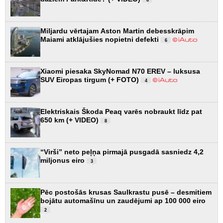
Miljardu vērtajam Aston Martin debesskrāpim
Maiami atklājušies nopietni defekti
6
Xiaomi piesaka SkyNomad N70 EREV – luksusa
SUV Eiropas tirgum (+ FOTO)
4
Elektriskais Škoda Peaq varēs nobraukt līdz pat
650 km (+ VIDEO)
8
“Virši” neto peļņa pirmajā pusgadā sasniedz 4,2
miljonus eiro
3
Pēc postošās krusas Saulkrastu pusē – desmitiem
bojātu automašīnu un zaudējumi ap 100 000 eiro
2