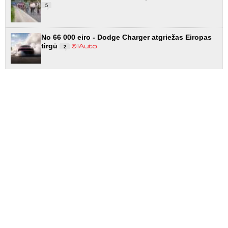
5
No 66 000 eiro - Dodge Charger atgriežas Eiropas
tirgū
2