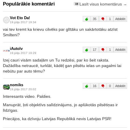
Populārākie komentāri
Lasīt visus komentārus →
19
Vot Eto Da!
35
1
Atbildēt
19.jūlijs 2017 19:34
vai tev kremt ka krievu cilvēks par glītāku un sakārtotāku atzīst
Smilteni?
iAutolv
17
1
Atbildēt
19.jūlijs 2017 19:29
Izej cauri visām sadaļām un Tu redzēsi, par ko šeit raksta.
Dažādība netraucē, turklāt, kādēļ gan pilsētu ielas un pagalmi lai
nebūtu par auto tēmu?
nomiks
16
0
Atbildēt
19.jūlijs 2017 20:02
Interesants video. Paldies.
Manuprāt, ļoti objektīvs salīdzinājums, jo aplūkotās pilsētiņas ir
līdzīgas.
Priecājos, ka dzīvoju Latvijas Republikā nevis Latvijas PSR!