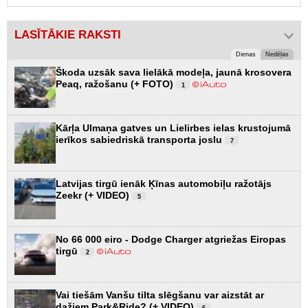
LASĪTĀKIE RAKSTI
Dienas
Nedēļas
Škoda uzsāk sava lielākā modeļa, jaunā krosovera
Peaq, ražošanu (+ FOTO)
1
Kārļa Ulmaņa gatves un Lielirbes ielas krustojumā
ierīkos sabiedriskā transporta joslu
7
Latvijas tirgū ienāk Ķīnas automobiļu ražotājs
Zeekr (+ VIDEO)
5
No 66 000 eiro - Dodge Charger atgriežas Eiropas
tirgū
2
Vai tiešām Vanšu tilta slēgšanu var aizstāt ar
dažiem Park&Ride? (+ VIDEO)
6