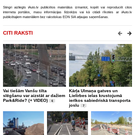
Stingri aizliegts iAuto.lv publicētos materiālus izmantot, kopēt vai reproducēt citos
interneta portālos, masu informācijas līdzekļos vai kā citādi rīkoties ar iAuto.lv
publicētajiem materiāliem bez rakstiskas EON SIA atļaujas saņemšanas.
CITI RAKSTI
Vai tiešām Vanšu tilta
Kārļa Ulmaņa gatves un
A
slēgšanu var aizstāt ar dažiem
Lielirbes ielas krustojumā
p
Park&Ride? (+ VIDEO)
ierīkos sabiedriskā transporta
t
6
joslu
n
7
B