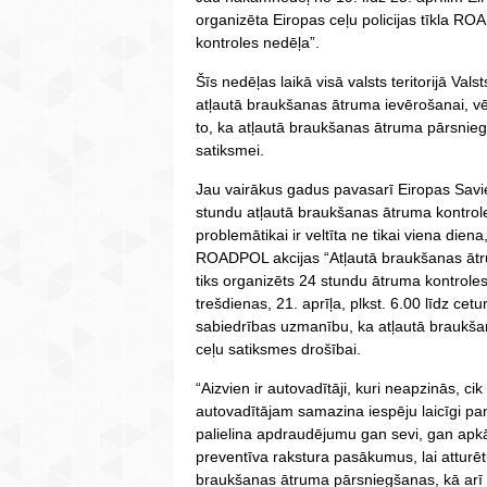
organizēta Eiropas ceļu policijas tīkla R
kontroles nedēļa”.
Šīs nedēļas laikā visā valsts teritorijā Val
atļautā braukšanas ātruma ievērošanai, v
to, ka atļautā braukšanas ātruma pārsnie
satiksmei.
Jau vairākus gadus pavasarī Eiropas Savien
stundu atļautā braukšanas ātruma kontrol
problemātikai ir veltīta ne tikai viena dien
ROADPOL akcijas “Atļautā braukšanas ātru
tiks organizēts 24 stundu ātruma kontrole
trešdienas, 21. aprīļa, plkst. 6.00 līdz cetu
sabiedrības uzmanību, ka atļautā braukš
ceļu satiksmes drošībai.
“Aizvien ir autovadītāji, kuri neapzinās, ci
autovadītājam samazina iespēju laicīgi pa
palielina apdraudējumu gan sevi, gan apkār
preventīva rakstura pasākumus, lai atturēt
braukšanas ātruma pārsniegšanas, kā arī l