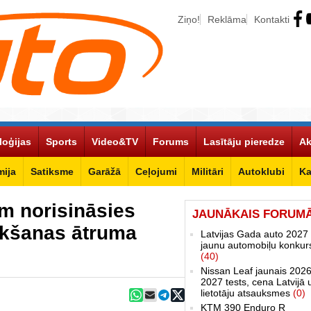
Ziņo!
Reklāma
Kontakti
loģijas
Sports
Video&TV
Forums
Lasītāju pieredze
Ak
ija
Satiksme
Garāžā
Ceļojumi
Militāri
Autoklubi
Ka
lim norisināsies
JAUNĀKAIS FORUM
ukšanas ātruma
Latvijas Gada auto 2027 
jaunu automobiļu konkur
(40)
Nissan Leaf jaunais 2026
2027 tests, cena Latvijā 
lietotāju atsauksmes
(0)
KTM 390 Enduro R