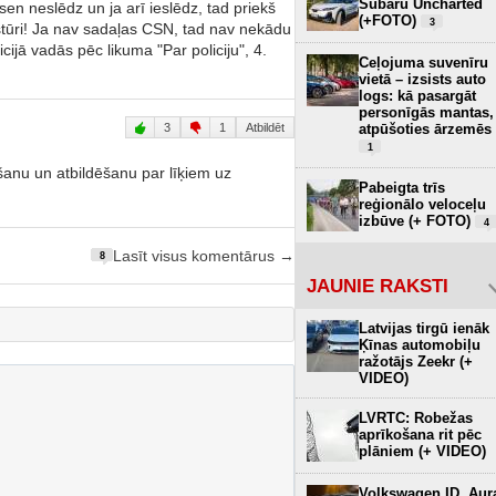
Subaru Uncharted
sen neslēdz un ja arī ieslēdz, tad priekš
(+FOTO)
3
 stūri! Ja nav sadaļas CSN, tad nav nekādu
ijā vadās pēc likuma "Par policiju", 4.
Ceļojuma suvenīru
vietā – izsists auto
logs: kā pasargāt
personīgās mantas,
atpūšoties ārzemēs
3
1
Atbildēt
1
īšanu un atbildēšanu par līķiem uz
Pabeigta trīs
reģionālo veloceļu
izbūve (+ FOTO)
4
Lasīt visus komentārus →
8
JAUNIE RAKSTI
Latvijas tirgū ienāk
Ķīnas automobiļu
ražotājs Zeekr (+
VIDEO)
LVRTC: Robežas
aprīkošana rit pēc
plāniem (+ VIDEO)
Volkswagen ID. Aur