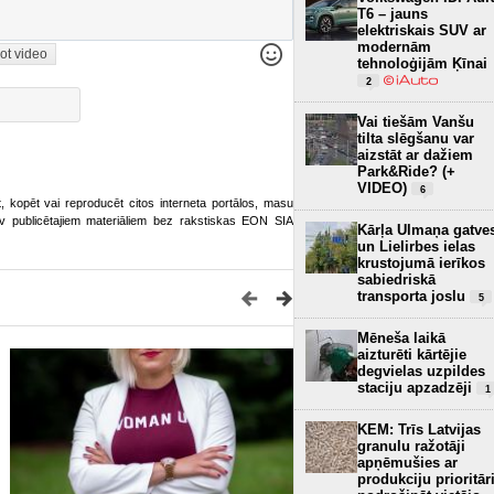
T6 – jauns
elektriskais SUV ar
modernām
ot video
tehnoloģijām Ķīnai
2
Vai tiešām Vanšu
tilta slēgšanu var
aizstāt ar dažiem
Park&Ride? (+
VIDEO)
6
ot, kopēt vai reproducēt citos interneta portālos, masu
o.lv publicētajiem materiāliem bez rakstiskas EON SIA
Kārļa Ulmaņa gatve
un Lielirbes ielas
krustojumā ierīkos
sabiedriskā
transporta joslu
5
Mēneša laikā
aizturēti kārtējie
degvielas uzpildes
staciju apzadzēji
1
KEM: Trīs Latvijas
granulu ražotāji
apņēmušies ar
produkciju prioritār