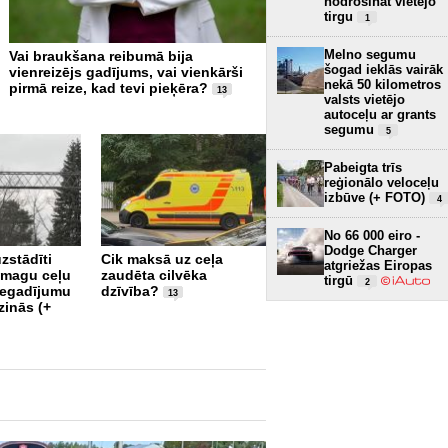
nodrošināt vietējo
tirgu
1
Melno segumu
Vai braukšana reibumā bija
VIDEO EKSPERIMENTS: Ap
šogad ieklās vairāk
vienreizējs gadījums, vai vienkārši
kravas auto ar mikroautob
nekā 50 kilometros
pirmā reize, kad tevi pieķēra?
“dūša papēžos”; teju visi 
13
valsts vietējo
apdzīšanas manevru veic p
autoceļu ar grants
bīstami (+ VIDEO)
26
segumu
5
Pabeigta trīs
reģionālo veloceļu
izbūve (+ FOTO)
4
No 66 000 eiro -
Dodge Charger
uzstādīti
Cik maksā uz ceļa
atgriežas Eiropas
 smagu ceļu
zaudēta cilvēka
Ceļu satiksmes
tirgū
2
negadījumu
dzīvība?
drošības jomā saskata
13
zinās (+
vietu vērā ņemamiem
uzlabojumiem
19