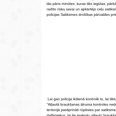
tās pāris minūtes, kuras tiks iegūtas, pār
radīto risku savai un apkārtējo ceļu satiks
policijas Satiksmes drošības pārvaldes pri
Lai gan policija ikdienā kontrolē to, lai tik
“Atļautā braukšanas ātruma kontroles nedēļa
teritorijā pastiprināti rūpēsies par satiks
dalībniekus, lai tie ievērotu atļauto brauk