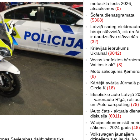
motocikla tests 2026,
atsauksmes
(0)
Šofera dienasgrāmata.
(5308)
Latvijā sadeg elektroauto
biroja stāvvietā, cik droši 
ir daudzstāvu stāvvietās
(32)
Krievijas iebrukums
Ukrainā!
(9042)
Vecas konfektes bērniem
Vai tas ir ok?
(3)
Moto salidojums Ķemero
(8)
Kārtējā avārija Jūrmalā p
Circle K
(18)
Eksotiskie auto Latvijā 2
– varenauto Rīgā, reti au
un iAuto carspotting
(79)
iAuto čats - aktuālā dien
diskusija
(6011)
Vācijas ekonomiskā nori
sākums - 2024.gads
(48)
Volkswagen jaunajiem
dzinējiem zūd jauda, ko
opas Savienības dalībvalstīs tiks