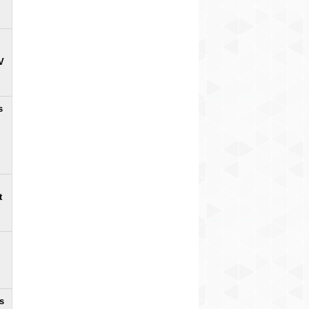
V
s
t
s