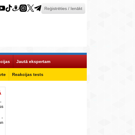
Reģistrēties / Ienākt
cijas
Jautā ekspertam
rte
Reakcijas tests
Ā
-
ss
 -
un