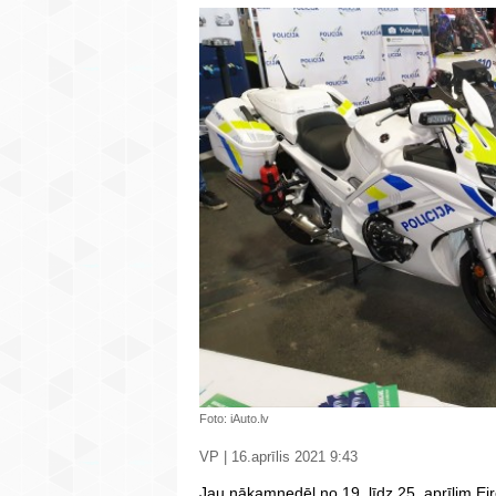
Foto: iAuto.lv
VP | 16.aprīlis 2021 9:43
Jau nākamnedēļ no 19. līdz 25. aprīlim Eir