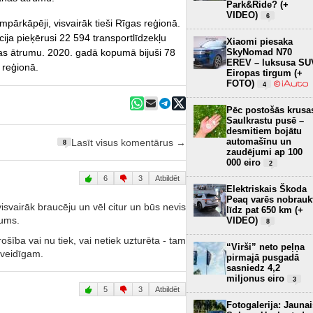
Park&Ride? (+
VIDEO)
6
umpārkāpēji, visvairāk tieši Rīgas reģionā.
cija pieķērusi 22 594 transportlīdzekļu
Xiaomi piesaka
SkyNomad N70
nas ātrumu. 2020. gadā kopumā bijuši 78
EREV – luksusa SU
 reģionā.
Eiropas tirgum (+
FOTO)
4
Pēc postošās krusa
Saulkrastu pusē –
desmitiem bojātu
automašīnu un
Lasīt visus komentārus →
8
zaudējumi ap 100
000 eiro
2
6
3
Atbildēt
Elektriskais Škoda
Peaq varēs nobrauk
isvairāk braucēju un vēl citur un būs nevis
līdz pat 650 km (+
kums.
VIDEO)
8
rošība vai nu tiek, vai netiek uzturēta - tam
“Virši” neto peļņa
jveidīgam.
pirmajā pusgadā
sasniedz 4,2
miljonus eiro
3
5
3
Atbildēt
Fotogalerija: Jaunai