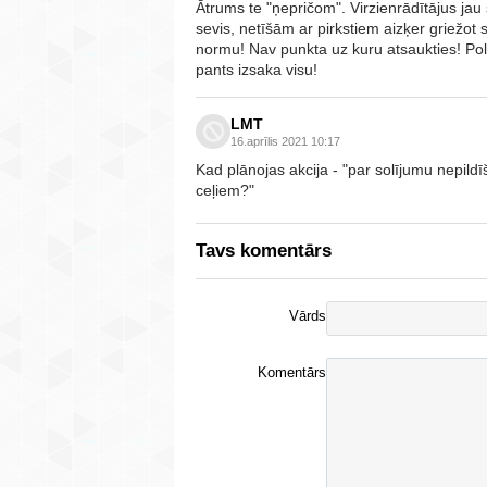
Ātrums te "ņepričom". Virzienrādītājus jau 
sevis, netīšām ar pirkstiem aizķer griežot
normu! Nav punkta uz kuru atsaukties! Polic
pants izsaka visu!
LMT
16.aprīlis 2021 10:17
Kad plānojas akcija - "par solījumu nepild
ceļiem?"
Tavs komentārs
Vārds
Komentārs