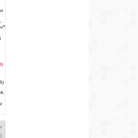
un
o
bu?
i
8)
5)
gā,
uz