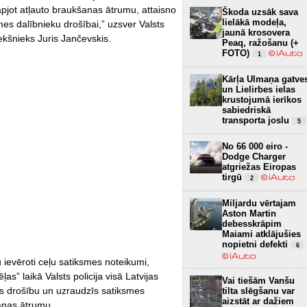
kāpjot atļauto braukšanas ātrumu, attaisno
Škoda uzsāk sava
lielākā modeļa,
mes dalībnieku drošībai,” uzsver Valsts
jaunā krosovera
ekšnieks Juris Jančevskis.
Peaq, ražošanu (+
FOTO)
1
Kārļa Ulmaņa gatve
un Lielirbes ielas
krustojumā ierīkos
sabiedriskā
transporta joslu
5
No 66 000 eiro -
Dodge Charger
atgriežas Eiropas
tirgū
2
Miljardu vērtajam
Aston Martin
debesskrāpim
Maiami atklājušies
nopietni defekti
6
tu ievēroti ceļu satiksmes noteikumi,
s” laikā Valsts policija visā Latvijas
Vai tiešām Vanšu
mes drošību un uzraudzīs satiksmes
tilta slēgšanu var
aizstāt ar dažiem
šanas ātrumu.