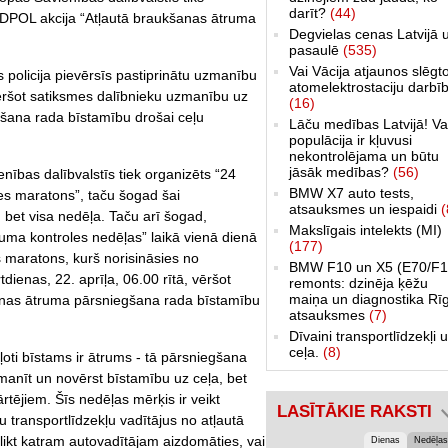
darīt?
(44)
OADPOL akcija “Atļautā braukšanas ātruma
Degvielas cenas Latvijā 
pasaulē
(535)
Vai Vācija atjaunos slēgt
sts policija pievērsīs pastiprinātu uzmanību
atomelektrostaciju darbī
ēršot satiksmes dalībnieku uzmanību uz
(16)
gšana rada bīstamību drošai ceļu
Lāču medības Latvijā! Va
populācija ir kļuvusi
nekontrolējama un būtu
jāsāk medības?
(56)
ības dalībvalstīs tiek organizēts “24
BMW X7 auto tests,
es maratons”, taču šogad šai
atsauksmes un iespaidi
(
a, bet visa nedēļa. Taču arī šogad,
Makslīgais intelekts (MI)
ma kontroles nedēļas” laikā vienā dienā
(177)
s maratons, kurš norisināsies no
BMW F10 un X5 (E70/F1
rtdienas, 22. aprīļa, 06.00 rītā, vēršot
remonts: dzinēja ķēžu
maiņa un diagnostika Rī
anas ātruma pārsniegšana rada bīstamību
atsauksmes
(7)
Dīvaini transportlīdzekļi 
ceļa.
(8)
k ļoti bīstams ir ātrums - tā pārsniegšana
manīt un novērst bīstamību uz ceļa, bet
tējiem. Šīs nedēļas mērķis ir veikt
LASĪTĀKIE RAKSTI
u transportlīdzekļu vadītājus no atļautā
ikt katram autovadītājam aizdomāties, vai
Dienas
Nedēļas