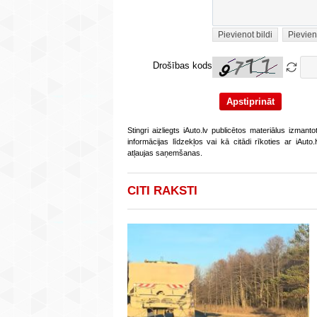
Pievienot bildi
Pievien
Drošības kods
Stingri aizliegts iAuto.lv publicētos materiālus izmant
informācijas līdzekļos vai kā citādi rīkoties ar iAut
atļaujas saņemšanas.
CITI RAKSTI