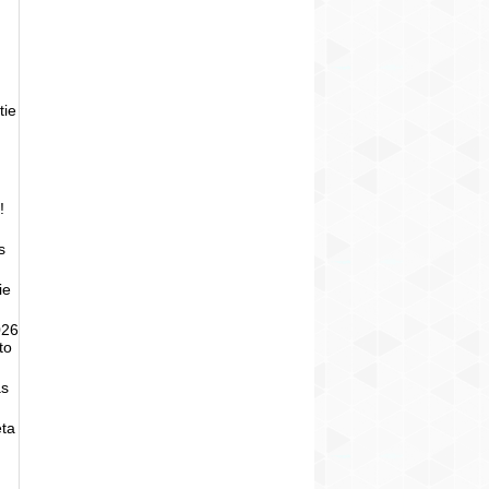
tie
!
s
ie
026
to
as
eta