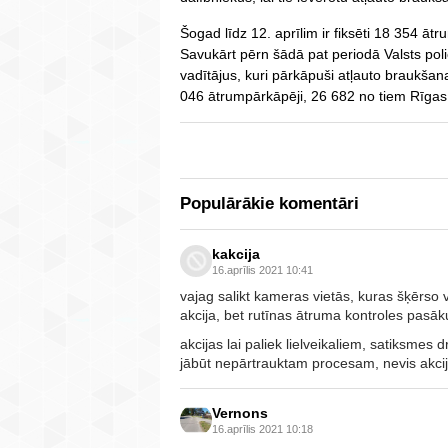
Šogad līdz 12. aprīlim ir fiksēti 18 354 ātr
Savukārt pērn šādā pat periodā Valsts poli
vadītājus, kuri pārkāpuši atļauto braukša
046 ātrumpārkāpēji, 26 682 no tiem Rīgas
Populārākie komentāri
kakcija
16.aprīlis 2021 10:41
vajag salikt kameras vietās, kuras šķērso v
akcija, bet rutīnas ātruma kontroles pasā
akcijas lai paliek lielveikaliem, satiksmes d
jābūt nepārtrauktam procesam, nevis akci
Vernons
16.aprīlis 2021 10:18