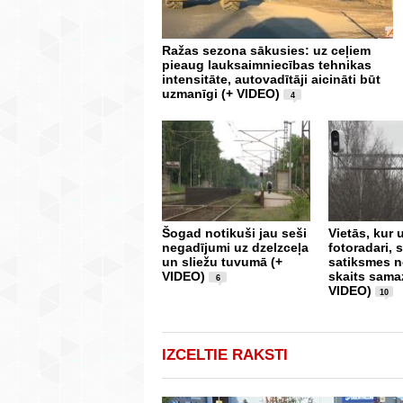
Ražas sezona sākusies: uz ceļiem
pieaug lauksaimniecības tehnikas
intensitāte, autovadītāji aicināti būt
uzmanīgi (+ VIDEO)
4
Šogad notikuši jau seši
Vietās, kur 
negadījumi uz dzelzceļa
fotoradari,
un sliežu tuvumā (+
satiksmes 
VIDEO)
skaits sama
6
VIDEO)
10
IZCELTIE RAKSTI