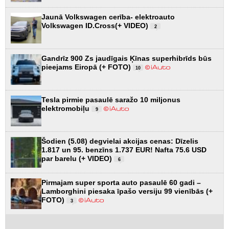
Jaunā Volkswagen cerība- elektroauto
Volkswagen ID.Cross(+ VIDEO)
2
Gandrīz 900 Zs jaudīgais Ķīnas superhibrīds būs
pieejams Eiropā (+ FOTO)
10
Tesla pirmie pasaulē saražo 10 miljonus
elektromobiļu
9
Šodien (5.08) degvielai akcijas cenas: Dīzelis
1.817 un 95. benzīns 1.737 EUR! Nafta 75.6 USD
par barelu (+ VIDEO)
6
Pirmajam super sporta auto pasaulē 60 gadi –
Lamborghini piesaka īpašo versiju 99 vienībās (+
FOTO)
3