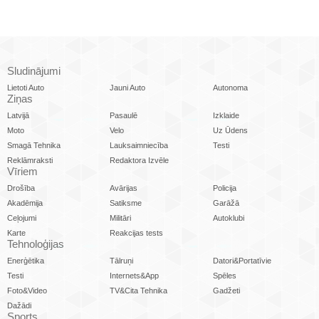
Sludinājumi
Lietoti Auto
Jauni Auto
Autonoma
Ziņas
Latvijā
Pasaulē
Izklaide
Moto
Velo
Uz Ūdens
Smagā Tehnika
Lauksaimniecība
Testi
Reklāmraksti
Redaktora Izvēle
Vīriem
Drošība
Avārijas
Policija
Akadēmija
Satiksme
Garāžā
Ceļojumi
Militāri
Autoklubi
Karte
Reakcijas tests
Tehnoloģijas
Enerģētika
Tālruņi
Datori&Portatīvie
Testi
Internets&App
Spēles
Foto&Video
TV&Cita Tehnika
Gadžeti
Dažādi
Sports