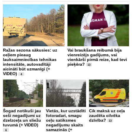
Ražas sezona sākusies: uz
Vai braukšana reibumā bija
V
ceļiem pieaug
vienreizējs gadījums, vai
A
lauksaimniecības tehnikas
vienkārši pirmā reize, kad tevi
m
intensitāte, autovadītāji
pieķēra?
p
13
aicināti būt uzmanīgi (+
a
VIDEO)
p
4
2
Šogad notikuši jau
Vietās, kur uzstādīti
Cik maksā uz ceļa
seši negadījumi uz
fotoradari, smagu
zaudēta cilvēka
C
dzelzceļa un sliežu
ceļu satiksmes
dzīvība?
d
13
tuvumā (+ VIDEO)
negadījumu skaits
s
samazinās (+
ņ
6