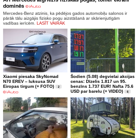
dominēs
Mercedes-Benz atzinis, ka pēdējos gados automobiļu salonos ir
pārāk tālu aizgājis fizisko pogu aizstāšanā ar skārienjutīgām
vadības ierīcēm.
LASĪT VAIRĀK
Xiaomi piesaka SkyNomad
Šodien (5.08) degvielai akcijas
N70 EREV – luksusa SUV
cenas: Dīzelis 1.817 un 95.
Eiropas tirgum (+ FOTO)
benzīns 1.737 EUR! Nafta 75.6
2
USD par barelu (+ VIDEO)
6