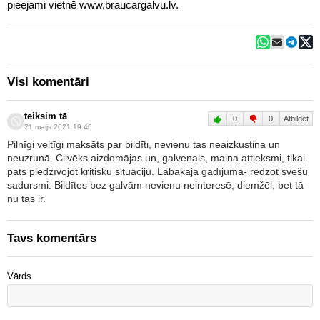
pieejami vietnē www.braucargalvu.lv.
Visi komentāri
teiksim tā
0
0
Atbildēt
21.maijs 2021 19:46
Pilnīgi veltīgi maksāts par bildīti, nevienu tas neaizkustina un
neuzrunā. Cilvēks aizdomājas un, galvenais, maina attieksmi, tikai
pats piedzīvojot kritisku situāciju. Labākajā gadījumā- redzot svešu
sadursmi. Bildītes bez galvām nevienu neinteresē, diemžēl, bet tā
nu tas ir.
Tavs komentārs
Vārds