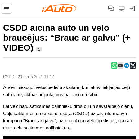
CSDD aicina auto un velo
braucējus: “Brauc ar galvu” (+
VIDEO)
1
CSDD | 20.maijs 2021 11:17
Arvien pieaugot velosipēdistu skaitam, kuri aktīvi iekļaujas ceļu
satiksmē, aktuāls ir jautājums par viņu drošību.
Lai veicinātu satiksmes dalībnieku drošību un savstarpējo cieņu,
Ceļu satiksmes drošības direkcija (CSDD) uzsāk informatīvu
kampaņu “Brauc ar galvu”, uzrunājot gan velosipēdistus, gan arī
citus ceļu satiksmes dalībniekus.