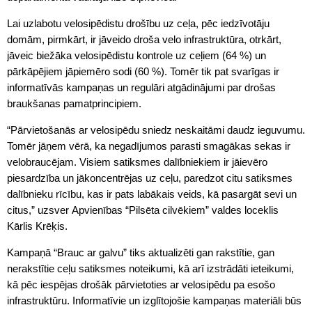
Lai uzlabotu velosipēdistu drošību uz ceļa, pēc iedzīvotāju
domām, pirmkārt, ir jāveido droša velo infrastruktūra, otrkārt,
jāveic biežāka velosipēdistu kontrole uz ceļiem (64 %) un
pārkāpējiem jāpiemēro sodi (60 %). Tomēr tik pat svarīgas ir
informatīvās kampaņas un regulāri atgādinājumi par drošas
braukšanas pamatprincipiem.
“Pārvietošanās ar velosipēdu sniedz neskaitāmi daudz ieguvumu.
Tomēr jāņem vērā, ka negadījumos parasti smagākas sekas ir
velobraucējam. Visiem satiksmes dalībniekiem ir jāievēro
piesardzība un jākoncentrējas uz ceļu, paredzot citu satiksmes
dalībnieku rīcību, kas ir pats labākais veids, kā pasargāt sevi un
citus,” uzsver Apvienības “Pilsēta cilvēkiem” valdes loceklis
Kārlis Krēķis.
Kampaņā “Brauc ar galvu” tiks aktualizēti gan rakstītie, gan
nerakstītie ceļu satiksmes noteikumi, kā arī izstrādāti ieteikumi,
kā pēc iespējas drošāk pārvietoties ar velosipēdu pa esošo
infrastruktūru. Informatīvie un izglītojošie kampaņas materiāli būs