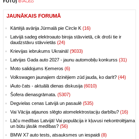
FOTO)
JAUNĀKAIS FORUMĀ
Kārtējā avārija Jūrmalā pie Circle K
(16)
Latvijā sadeg elektroauto biroja stāvvietā, cik droši tie ir
daudzstāvu stāvvietās
(24)
Krievijas iebrukums Ukrainā!
(9033)
Latvijas Gada auto 2027 - jaunu automobiļu konkurss
(31)
Moto salidojums Ķemeros
(6)
Volkswagen jaunajiem dzinējiem zūd jauda, ko darīt?
(44)
iAuto čats - aktuālā dienas diskusija
(6010)
Šofera dienasgrāmata.
(5307)
Degvielas cenas Latvijā un pasaulē
(535)
Vai Vācija atjaunos slēgto atomelektrostaciju darbību?
(16)
Lāču medības Latvijā! Vai populācija ir kļuvusi nekontrolējama
un būtu jāsāk medības?
(56)
BMW X7 auto tests, atsauksmes un iespaidi
(8)