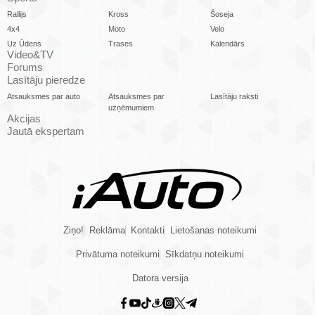
Rallijs
Kross
Šoseja
4x4
Moto
Velo
Uz Ūdens
Trases
Kalendārs
Video&TV
Forums
Lasītāju pieredze
Atsauksmes par auto
Atsauksmes par
Lasītāju raksti
uzņēmumiem
Akcijas
Jautā ekspertam
Ziņo!
Reklāma
Kontakti
Lietošanas noteikumi
Privātuma noteikumi
Sīkdatņu noteikumi
Datora versija