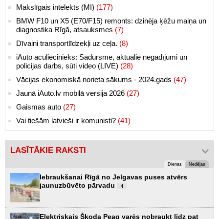
Makslīgais intelekts (MI)
(177)
BMW F10 un X5 (E70/F15) remonts: dzinēja ķēžu maiņa un
diagnostika Rīgā, atsauksmes
(7)
Dīvaini transportlīdzekļi uz ceļa.
(8)
iAuto aculiecinieks: Sadursme, aktuālie negadījumi un
policijas darbs, sūti video (LIVE)
(28)
Vācijas ekonomiskā norieta sākums - 2024.gads
(47)
Jaunā iAuto.lv mobilā versija 2026
(27)
Gaismas auto
(27)
Vai tiešām latvieši ir komunisti?
(41)
LASĪTĀKIE RAKSTI
Dienas
Nedēļas
Iebraukšanai Rīgā no Jelgavas puses atvērs
jaunuzbūvēto pārvadu
4
Elektriskais Škoda Peaq varēs nobraukt līdz pat