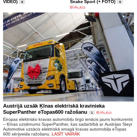
VIDEO)
Snake Sport (+ FOTO)
8
9
Austrijā uzsāk Ķīnas elektriskā kravinieka
SuperPanther eTopas600 ražošanu
1
Eiropas elektrisko kravas automobiļu tirgū ienācis jauns konkurents
– Ķīnas uzņēmums SuperPanther, kas sadarbībā ar Austrijas Steyr
Automotive uzsācis elektriskā smagā kravas automobiļa eTopas
600 sērijveida ražošanu.
LASĪT VAIRĀK