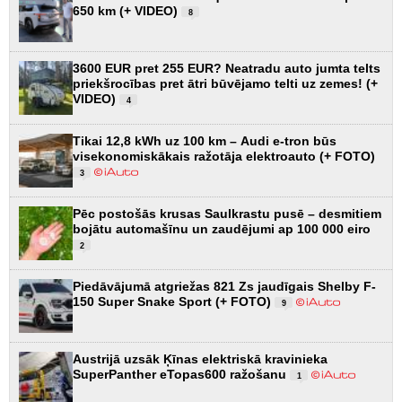
650 km (+ VIDEO)
8
3600 EUR pret 255 EUR? Neatradu auto jumta telts
priekšrocības pret ātri būvējamo telti uz zemes! (+
VIDEO)
4
Tikai 12,8 kWh uz 100 km – Audi e-tron būs
visekonomiskākais ražotāja elektroauto (+ FOTO)
3
Pēc postošās krusas Saulkrastu pusē – desmitiem
bojātu automašīnu un zaudējumi ap 100 000 eiro
2
Piedāvājumā atgriežas 821 Zs jaudīgais Shelby F-
150 Super Snake Sport (+ FOTO)
9
Austrijā uzsāk Ķīnas elektriskā kravinieka
SuperPanther eTopas600 ražošanu
1