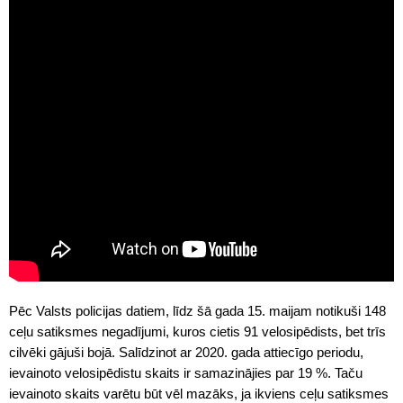
Pēc Valsts policijas datiem, līdz šā gada 15. maijam notikuši 148
ceļu satiksmes negadījumi, kuros cietis 91 velosipēdists, bet trīs
cilvēki gājuši bojā. Salīdzinot ar 2020. gada attiecīgo periodu,
ievainoto velosipēdistu skaits ir samazinājies par 19 %. Taču
ievainoto skaits varētu būt vēl mazāks, ja ikviens ceļu satiksmes