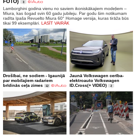
FOTO)
3
Lamborghini godina vienu no saviem ikoniskākajiem modeļiem –
Miura, kas šogad svin 60 gadu jubileju. Par godu šim notikumam
radīta īpaša Revuelto Miura 60° Homage versija, kuras tirāža būs
tikai 99 eksemplāri.
LASĪT VAIRĀK
Drošībai, ne sodiem - Igaunijā
Jaunā Volkswagen cerība-
par mobilajiem radariem
elektroauto Volkswagen
brīdinās ceļa zimes
ID.Cross(+ VIDEO)
12
2