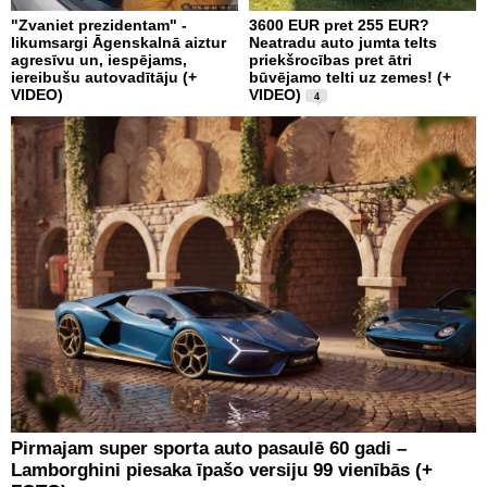
"Zvaniet prezidentam" -
3600 EUR pret 255 EUR?
likumsargi Āgenskalnā aiztur
Neatradu auto jumta telts
agresīvu un, iespējams,
priekšrocības pret ātri
iereibušu autovadītāju (+
būvējamo telti uz zemes! (+
VIDEO)
VIDEO)
4
Pirmajam super sporta auto pasaulē 60 gadi –
Lamborghini piesaka īpašo versiju 99 vienībās (+