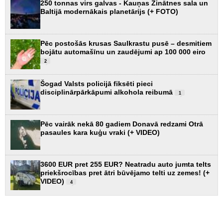
250 tonnas virs galvas - Kauņas Zinātnes sala un
Baltijā modernākais planetārijs (+ FOTO)
Pēc postošās krusas Saulkrastu pusē – desmitiem
bojātu automašīnu un zaudējumi ap 100 000 eiro
2
Šogad Valsts policijā fiksēti pieci
disciplinārpārkāpumi alkohola reibumā
1
Pēc vairāk nekā 80 gadiem Donavā redzami Otrā
pasaules kara kuģu vraki (+ VIDEO)
3600 EUR pret 255 EUR? Neatradu auto jumta telts
priekšrocības pret ātri būvējamo telti uz zemes! (+
VIDEO)
4