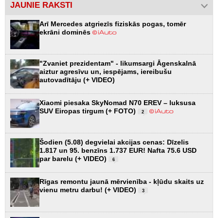
JAUNIE RAKSTI
Arī Mercedes atgriezīs fiziskās pogas, tomēr
ekrāni dominēs
"Zvaniet prezidentam" - likumsargi Āgenskalnā
aiztur agresīvu un, iespējams, iereibušu
autovadītāju (+ VIDEO)
Xiaomi piesaka SkyNomad N70 EREV – luksusa
SUV Eiropas tirgum (+ FOTO)
2
Šodien (5.08) degvielai akcijas cenas: Dīzelis
1.817 un 95. benzīns 1.737 EUR! Nafta 75.6 USD
par barelu (+ VIDEO)
6
Rīgas remontu jaunā mērvienība - kļūdu skaits uz
vienu metru darbu! (+ VIDEO)
3