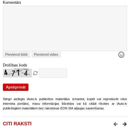
Komentārs
Pievienot bildi
Pievienot video
Drošības kods
Stingri aizliegts iAuto.lv publicētos materiālus izmantot, kopēt vai reproducēt citos
interneta portālos, masu informācijas līdzekļos vai kā citādi rīkoties ar iAuto.lv
publicētajiem materiāliem bez rakstiskas EON SIA atļaujas saņemšanas.
CITI RAKSTI