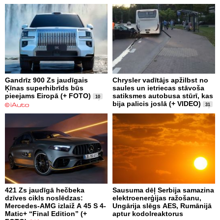
Gandrīz 900 Zs jaudīgais
Chrysler vadītājs apžilbst no
Ķīnas superhibrīds būs
saules un ietriecas stāvoša
pieejams Eiropā (+ FOTO)
satiksmes autobusa stūrī, kas
10
bija palicis joslā (+ VIDEO)
31
421 Zs jaudīgā hečbeka
Sausuma dēļ Serbija samazina
dzīves cikls noslēdzas:
elektroenerģijas ražošanu,
Mercedes-AMG izlaiž A 45 S 4-
Ungārija slēgs AES, Rumānijā
Matic+ “Final Edition” (+
aptur kodolreaktorus