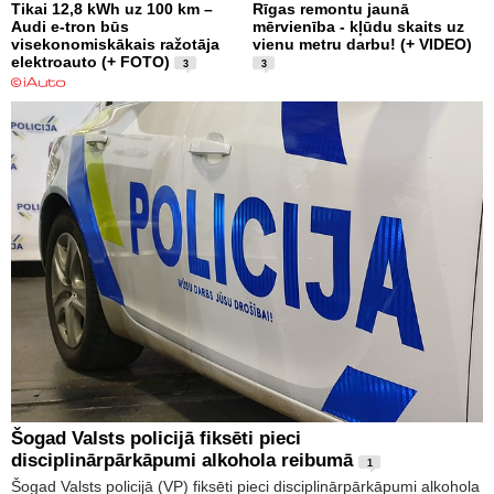
Tikai 12,8 kWh uz 100 km –
Rīgas remontu jaunā
Audi e-tron būs
mērvienība - kļūdu skaits uz
visekonomiskākais ražotāja
vienu metru darbu! (+ VIDEO)
elektroauto (+ FOTO)
3
3
Šogad Valsts policijā fiksēti pieci
disciplinārpārkāpumi alkohola reibumā
1
Šogad Valsts policijā (VP) fiksēti pieci disciplinārpārkāpumi alkohola