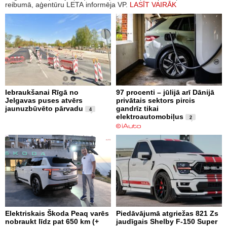
reibumā, aģentūru LETA informēja VP.
LASĪT VAIRĀK
Iebraukšanai Rīgā no
97 procenti – jūlijā arī Dānijā
Jelgavas puses atvērs
privātais sektors pircis
jaunuzbūvēto pārvadu
gandrīz tikai
4
elektroautomobiļus
2
Elektriskais Škoda Peaq varēs
Piedāvājumā atgriežas 821 Zs
nobraukt līdz pat 650 km (+
jaudīgais Shelby F-150 Super