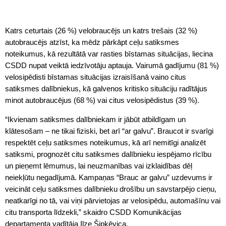
Katrs ceturtais (26 %) velobraucējs un katrs trešais (32 %)
autobraucējs atzīst, ka mēdz pārkāpt ceļu satiksmes
noteikumus, kā rezultātā var rasties bīstamas situācijas, liecina
CSDD nupat veiktā iedzīvotāju aptauja. Vairumā gadījumu (81 %)
velosipēdisti bīstamas situācijas izraisīšanā vaino citus
satiksmes dalībniekus, kā galvenos kritisko situāciju radītājus
minot autobraucējus (68 %) vai citus velosipēdistus (39 %).
“Ikvienam satiksmes dalībniekam ir jābūt atbildīgam un
klātesošam – ne tikai fiziski, bet arī “ar galvu”. Braucot ir svarīgi
respektēt ceļu satiksmes noteikumus, kā arī nemitīgi analizēt
satiksmi, prognozēt citu satiksmes dalībnieku iespējamo rīcību
un pieņemt lēmumus, lai neuzmanības vai izklaidības dēļ
neiekļūtu negadījumā. Kampaņas “Brauc ar galvu” uzdevums ir
veicināt ceļu satiksmes dalībnieku drošību un savstarpējo cieņu,
neatkarīgi no tā, vai viņi pārvietojas ar velosipēdu, automašīnu vai
citu transporta līdzekli,” skaidro CSDD Komunikācijas
departamenta vadītāja Ilze Šipkēvica.