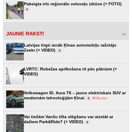
Pabeigta trīs reģionālo veloceļu izbūve (+ FOTO)
4
JAUNIE RAKSTI
Latvijas tirgū ienāk Ķīnas automobiļu ražotājs
Zeekr (+ VIDEO)
2
LVRTC: Robežas aprīkošana rit pēc plāniem (+
VIDEO)
Volkswagen ID. Aura T6 – jauns elektriskais SUV ar
modernām tehnoloģijām Ķīnai
2
Vai tiešām Vanšu tilta slēgšanu var aizstāt ar
dažiem Park&Ride? (+ VIDEO)
6