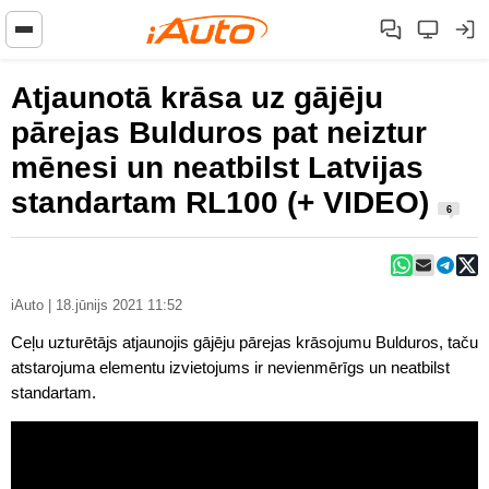
Atjaunotā krāsa uz gājēju
pārejas Bulduros pat neiztur
mēnesi un neatbilst Latvijas
standartam RL100 (+ VIDEO)
6
iAuto | 18.jūnijs 2021 11:52
Ceļu uzturētājs atjaunojis gājēju pārejas krāsojumu Bulduros, taču
atstarojuma elementu izvietojums ir nevienmērīgs un neatbilst
standartam.