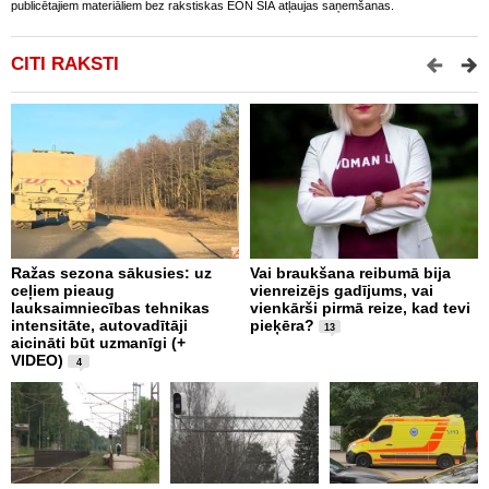
publicētajiem materiāliem bez rakstiskas EON SIA atļaujas saņemšanas.
CITI RAKSTI
Ražas sezona sākusies: uz
Vai braukšana reibumā bija
V
ceļiem pieaug
vienreizējs gadījums, vai
A
lauksaimniecības tehnikas
vienkārši pirmā reize, kad tevi
m
intensitāte, autovadītāji
pieķēra?
p
13
aicināti būt uzmanīgi (+
a
VIDEO)
p
4
2