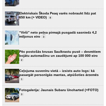
Elektriskais Škoda Peaq varēs nobraukt līdz pat
650 km (+ VIDEO)
8
“Virši” neto peļņa pirmajā pusgadā sasniedz 4,2
miljonus eiro
3
Pēc postošās krusas Saulkrastu pusē – desmitiem
bojātu automašīnu un zaudējumi ap 100 000 eiro
2
Ceļojuma suvenīru vietā – izsists auto logs: kā
pasargāt personīgās mantas, atpūšoties ārzemēs
1
Fotogalerija: Jaunais Subaru Uncharted (+FOTO)
3