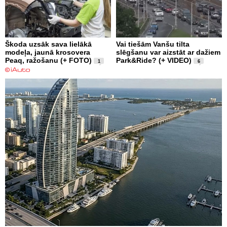
Škoda uzsāk sava lielākā
Vai tiešām Vanšu tilta
modeļa, jaunā krosovera
slēgšanu var aizstāt ar dažiem
Peaq, ražošanu (+ FOTO)
Park&Ride? (+ VIDEO)
1
6