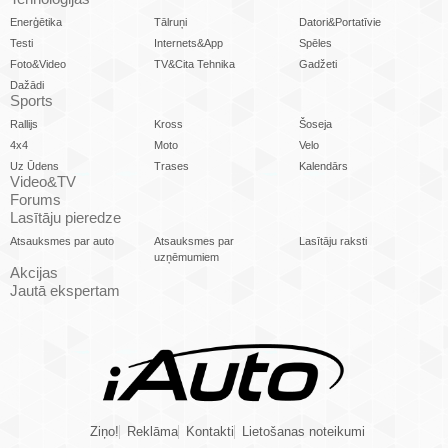
Enerģētika
Tālruņi
Datori&Portatīvie
Testi
Internets&App
Spēles
Foto&Video
TV&Cita Tehnika
Gadžeti
Dažādi
Sports
Rallijs
Kross
Šoseja
4x4
Moto
Velo
Uz Ūdens
Trases
Kalendārs
Video&TV
Forums
Lasītāju pieredze
Atsauksmes par auto
Atsauksmes par
Lasītāju raksti
uzņēmumiem
Akcijas
Jautā ekspertam
Ziņo!
Reklāma
Kontakti
Lietošanas noteikumi