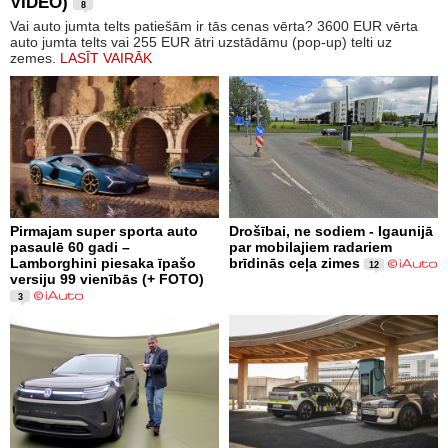
VIDEO)
8
Vai auto jumta telts patiešām ir tās cenas vērta? 3600 EUR vērta
auto jumta telts vai 255 EUR ātri uzstādāmu (pop-up) telti uz
zemes.
LASĪT VAIRĀK
Pirmajam super sporta auto
Drošībai, ne sodiem - Igaunijā
pasaulē 60 gadi –
par mobilajiem radariem
Lamborghini piesaka īpašo
brīdinās ceļa zimes
12
versiju 99 vienībās (+ FOTO)
3