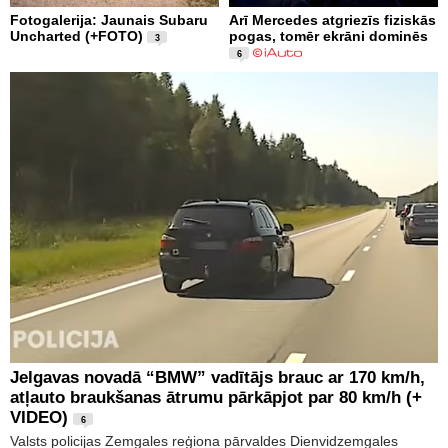
Fotogalerija: Jaunais Subaru
Arī Mercedes atgriezīs fiziskās
Uncharted (+FOTO)
pogas, tomēr ekrāni dominēs
3
6
Jelgavas novadā “BMW” vadītājs brauc ar 170 km/h,
atļauto braukšanas ātrumu pārkāpjot par 80 km/h (+
VIDEO)
6
Valsts policijas Zemgales reģiona pārvaldes Dienvidzemgales