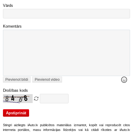
Vārds
Komentārs
Pievienot bildi
Pievienot video
Drošības kods
Stingri aizliegts iAuto.lv publicētos materiālus izmantot, kopēt vai reproducēt citos
interneta portālos, masu informācijas līdzekļos vai kā citādi rīkoties ar iAuto.lv