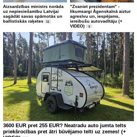
Aizsardzības ministrs norāda
"Zvaniet prezidentam" -
uz nepieciešamību Latvijai
likumsargi Āgenskalnā aiztur
sagādāt savas spārnotās un
agresīvu un, iespējams,
ballistiskās raķetes
iereibušu autovadītāju (+
11
VIDEO)
3
3600 EUR pret 255 EUR? Neatradu auto jumta telts
priekšrocības pret ātri būvējamo telti uz zemes! (+