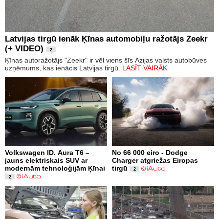
Latvijas tirgū ienāk Ķīnas automobiļu ražotājs Zeekr
(+ VIDEO)
2
Ķīnas autoražotājs "Zeekr" ir vēl viens šīs Āzijas valsts autobūves
uzņēmums, kas ienācis Latvijas tirgū.
LASĪT VAIRĀK
Volkswagen ID. Aura T6 –
No 66 000 eiro - Dodge
jauns elektriskais SUV ar
Charger atgriežas Eiropas
modernām tehnoloģijām Ķīnai
tirgū
2
2