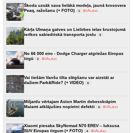
Škoda uzsāk sava lielākā modeļa, jaunā krosovera
Peaq, ražošanu (+ FOTO)
1
Kārļa Ulmaņa gatves un Lielirbes ielas krustojumā
ierīkos sabiedriskā transporta joslu
5
No 66 000 eiro - Dodge Charger atgriežas Eiropas
tirgū
2
Vai tiešām Vanšu tilta slēgšanu var aizstāt ar
dažiem Park&Ride? (+ VIDEO)
6
Miljardu vērtajam Aston Martin debesskrāpim
Maiami atklājušies nopietni defekti
6
Xiaomi piesaka SkyNomad N70 EREV – luksusa
SUV Eiropas tirgum (+ FOTO)
4