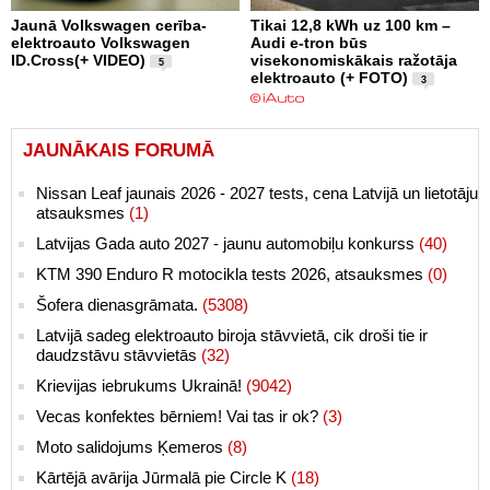
Jaunā Volkswagen cerība-
Tikai 12,8 kWh uz 100 km –
elektroauto Volkswagen
Audi e-tron būs
ID.Cross(+ VIDEO)
visekonomiskākais ražotāja
5
elektroauto (+ FOTO)
3
JAUNĀKAIS FORUMĀ
Nissan Leaf jaunais 2026 - 2027 tests, cena Latvijā un lietotāju
atsauksmes
(1)
Latvijas Gada auto 2027 - jaunu automobiļu konkurss
(40)
KTM 390 Enduro R motocikla tests 2026, atsauksmes
(0)
Šofera dienasgrāmata.
(5308)
Latvijā sadeg elektroauto biroja stāvvietā, cik droši tie ir
daudzstāvu stāvvietās
(32)
Krievijas iebrukums Ukrainā!
(9042)
Vecas konfektes bērniem! Vai tas ir ok?
(3)
Moto salidojums Ķemeros
(8)
Kārtējā avārija Jūrmalā pie Circle K
(18)