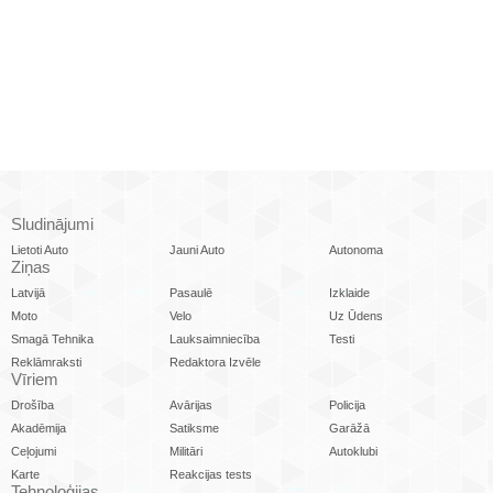
Sludinājumi
Lietoti Auto
Jauni Auto
Autonoma
Ziņas
Latvijā
Pasaulē
Izklaide
Moto
Velo
Uz Ūdens
Smagā Tehnika
Lauksaimniecība
Testi
Reklāmraksti
Redaktora Izvēle
Vīriem
Drošība
Avārijas
Policija
Akadēmija
Satiksme
Garāžā
Ceļojumi
Militāri
Autoklubi
Karte
Reakcijas tests
Tehnoloģijas