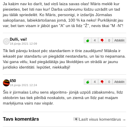
Ja kaķim nav ko darīt, tad viņš laiza savas olas! Māris meklē kur
piesieties, bet īsti nav kur! Darba uzdevumu lūdzu uzrādīt un tad
jau tālāk spriedelēt. Ko Māris, personigi, ir izdarījis Jūrmalas
sakopšanas, labiekārtošanas jomā, 100 % ka neko! Purkšķināt jau
var, bet tam visam ir jābūt gan "A" un tā līdz "Ž", nevis tikai "M -N"!
Dulli, vai!
4
0
Atbildēt
18.jūnijs 2021 12:09
Tik lieli pāreju krāsot pēc standartiem ir tīrie zaudējumi! Māksla ir
iekasēt par standartu un piegādāt nestandartu, un lai to nepamana.
Vai gana vēlu, kad piegādātājs jau likvidējies un strādā ar jaunu
juridisko identitāti. Iepūtiet, niekkalbji!
650
4
0
Atbildēt
18.jūnijs 2021 12:24
Šis ir jūrmalas Lohu sens algoritms- jūnijā uzpūš zābaksmēru, līdz
oktobrim tas tiek pilnībā noskalots, un ziemā un līdz pat maijam
marķējuma vairs nav vispār.
Tavs komentārs
Lasīt visus komentārus →
6