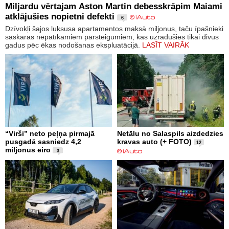
Miljardu vērtajam Aston Martin debesskrāpim Maiami
atklājušies nopietni defekti
6
Dzīvokļi šajos luksusa apartamentos maksā miljonus, taču īpašnieki
saskaras nepatīkamiem pārsteigumiem, kas uzradušies tikai divus
gadus pēc ēkas nodošanas ekspluatācijā.
LASĪT VAIRĀK
“Virši” neto peļņa pirmajā
Netālu no Salaspils aizdedzies
pusgadā sasniedz 4,2
kravas auto (+ FOTO)
12
miljonus eiro
3