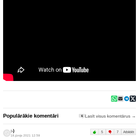
Populārākie komentāri
Lasīt visus komentārus →
6
:-)
5
7
Atbildēt
18.jūnijs 2021 12:59