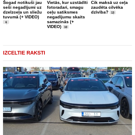
Šogad notikuši jau
Vietās, kur uzstādīti
Cik maksā uz ceļa
seši negadījumi uz
fotoradari, smagu
zaudēta cilvēka
C
dzelzceļa un sliežu
ceļu satiksmes
dzīvība?
d
13
tuvumā (+ VIDEO)
negadījumu skaits
s
samazinās (+
ņ
6
VIDEO)
u
10
IZCELTIE RAKSTI