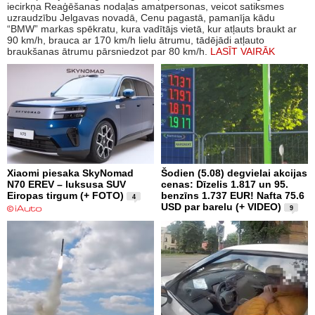
iecirkņa Reaģēšanas nodaļas amatpersonas, veicot satiksmes
uzraudzību Jelgavas novadā, Cenu pagastā, pamanīja kādu
“BMW” markas spēkratu, kura vadītājs vietā, kur atļauts braukt ar
90 km/h, brauca ar 170 km/h lielu ātrumu, tādējādi atļauto
braukšanas ātrumu pārsniedzot par 80 km/h.
LASĪT VAIRĀK
Xiaomi piesaka SkyNomad
Šodien (5.08) degvielai akcijas
N70 EREV – luksusa SUV
cenas: Dīzelis 1.817 un 95.
Eiropas tirgum (+ FOTO)
benzīns 1.737 EUR! Nafta 75.6
4
USD par barelu (+ VIDEO)
9