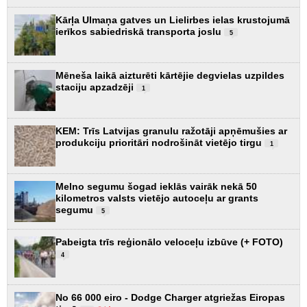
Kārļa Ulmaņa gatves un Lielirbes ielas krustojumā
ierīkos sabiedriskā transporta joslu
5
Mēneša laikā aizturēti kārtējie degvielas uzpildes
staciju apzadzēji
1
KEM: Trīs Latvijas granulu ražotāji apņēmušies ar
produkciju prioritāri nodrošināt vietējo tirgu
1
Melno segumu šogad ieklās vairāk nekā 50
kilometros valsts vietējo autoceļu ar grants
segumu
5
Pabeigta trīs reģionālo veloceļu izbūve (+ FOTO)
4
No 66 000 eiro - Dodge Charger atgriežas Eiropas