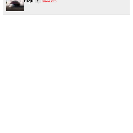
tirgū
2