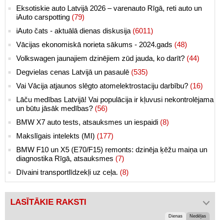
Eksotiskie auto Latvijā 2026 – varenauto Rīgā, reti auto un
iAuto carspotting
(79)
iAuto čats - aktuālā dienas diskusija
(6011)
Vācijas ekonomiskā norieta sākums - 2024.gads
(48)
Volkswagen jaunajiem dzinējiem zūd jauda, ko darīt?
(44)
Degvielas cenas Latvijā un pasaulē
(535)
Vai Vācija atjaunos slēgto atomelektrostaciju darbību?
(16)
Lāču medības Latvijā! Vai populācija ir kļuvusi nekontrolējama
un būtu jāsāk medības?
(56)
BMW X7 auto tests, atsauksmes un iespaidi
(8)
Makslīgais intelekts (MI)
(177)
BMW F10 un X5 (E70/F15) remonts: dzinēja ķēžu maiņa un
diagnostika Rīgā, atsauksmes
(7)
Dīvaini transportlīdzekļi uz ceļa.
(8)
LASĪTĀKIE RAKSTI
Dienas
Nedēļas