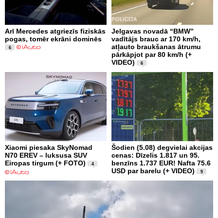
Arī Mercedes atgriezīs fiziskās
Jelgavas novadā “BMW”
pogas, tomēr ekrāni dominēs
vadītājs brauc ar 170 km/h,
atļauto braukšanas ātrumu
6
pārkāpjot par 80 km/h (+
VIDEO)
6
Xiaomi piesaka SkyNomad
Šodien (5.08) degvielai akcijas
N70 EREV – luksusa SUV
cenas: Dīzelis 1.817 un 95.
Eiropas tirgum (+ FOTO)
benzīns 1.737 EUR! Nafta 75.6
4
USD par barelu (+ VIDEO)
9