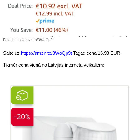
Foto: https://amzn.to/3WoQp9t
Saite uz
https://amzn.to/3WoQp9t
Tagad cena 16.98 EUR.
Tikmēr cena vienā no Latvijas interneta veikaliem: