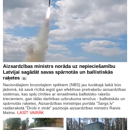
Aizsardzības ministrs norāda uz nepieciešamību
Latvijai sagādāt savas spārnotās un ballistiskās
raķetes
11
Nacionālajiem bruņotajiem spēkiem (NBS) jau tuvākajā laikā būs
jādomā, kā savā rīcībā iegūt gan efektīvas pretraķešu aizsardzības
sistēmas, kas spēj cīnīties ar ienaidnieka ballistisko raķešu
triecieniem, gan tālās darbības uzbrukuma ieročus - ballistiskās un
spārnotās raķetes, Aizsardzības ministrijas portāla "Sargs.lv"
raidierakstā "Droši ir zināt" paziņojis aizsardzības ministrs Raivis
Melnis.
LASĪT VAIRĀK