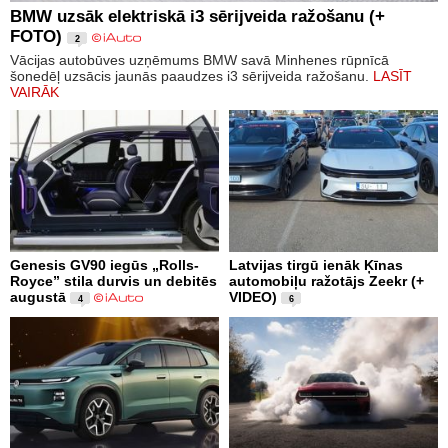
BMW uzsāk elektriskā i3 sērijveida ražošanu (+
FOTO)
2
Vācijas autobūves uzņēmums BMW savā Minhenes rūpnīcā
šonedēļ uzsācis jaunās paaudzes i3 sērijveida ražošanu.
LASĪT
VAIRĀK
Genesis GV90 iegūs „Rolls-
Latvijas tirgū ienāk Ķīnas
Royce” stila durvis un debitēs
automobiļu ražotājs Zeekr (+
augustā
VIDEO)
4
6