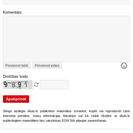
Komentārs
Pievienot bildi
Pievienot video
Drošības kods
Stingri aizliegts iAuto.lv publicētos materiālus izmantot, kopēt vai reproducēt citos
interneta portālos, masu informācijas līdzekļos vai kā citādi rīkoties ar iAuto.lv
publicētajiem materiāliem bez rakstiskas EON SIA atļaujas saņemšanas.