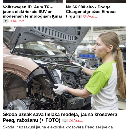
Volkswagen ID. Aura T6 –
No 66 000 eiro - Dodge
jauns elektriskais SUV ar
Charger atgriežas Eiropas
modernām tehnoloģijām Ķīnai
tirgū
3
2
Škoda uzsāk sava lielākā modeļa, jaunā krosovera
Peaq, ražošanu (+ FOTO)
1
Škoda ir uzsākusi jaunā elektriskā krosovera Peaq sērijveida