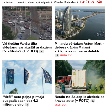
ražošanu savā galvenajā rūpnīcā Mlada Boļeslavā.
LASĪT VAIRĀK
Vai tiešām Vanšu tilta
Miljardu vērtajam Aston Martin
slēgšanu var aizstāt ar dažiem
debesskrāpim Maiami
Park&Ride? (+ VIDEO)
atklājušies nopietni defekti
9
6
“Virši” neto peļņa pirmajā
Netālu no Salaspils aizdedzies
pusgadā sasniedz 4,2
kravas auto (+ FOTO)
12
miljonus eiro
3