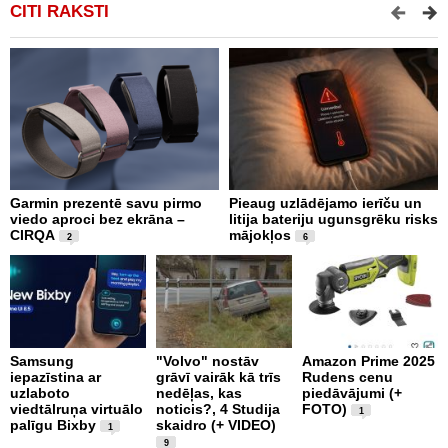
CITI RAKSTI
Garmin prezentē savu pirmo
Pieaug uzlādējamo ierīču un
I
viedo aproci bez ekrāna –
litija bateriju ugunsgrēku risks
p
CIRQA
mājokļos
m
2
6
Samsung
"Volvo" nostāv
Amazon Prime 2025
iepazīstina ar
grāvī vairāk kā trīs
Rudens cenu
P
uzlaboto
nedēļas, kas
piedāvājumi (+
s
viedtālruņa virtuālo
noticis?, 4 Studija
FOTO)
u
1
palīgu Bixby
skaidro (+ VIDEO)
t
1
i
9