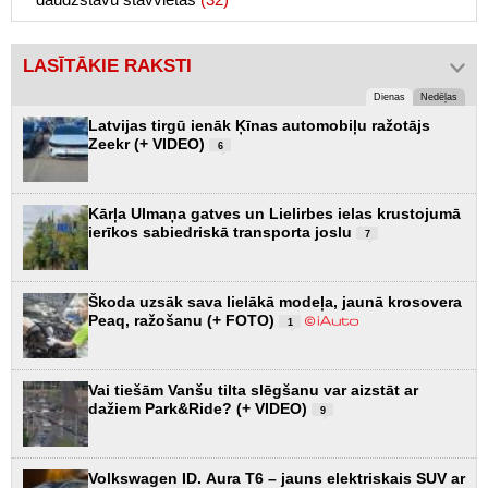
LASĪTĀKIE RAKSTI
Dienas
Nedēļas
Latvijas tirgū ienāk Ķīnas automobiļu ražotājs
Zeekr (+ VIDEO)
6
Kārļa Ulmaņa gatves un Lielirbes ielas krustojumā
ierīkos sabiedriskā transporta joslu
7
Škoda uzsāk sava lielākā modeļa, jaunā krosovera
Peaq, ražošanu (+ FOTO)
1
Vai tiešām Vanšu tilta slēgšanu var aizstāt ar
dažiem Park&Ride? (+ VIDEO)
9
Volkswagen ID. Aura T6 – jauns elektriskais SUV ar