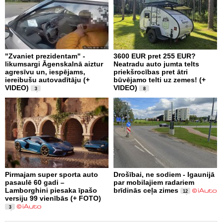
"Zvaniet prezidentam" -
3600 EUR pret 255 EUR?
likumsargi Āgenskalnā aiztur
Neatradu auto jumta telts
agresīvu un, iespējams,
priekšrocības pret ātri
iereibušu autovadītāju (+
būvējamo telti uz zemes! (+
VIDEO)
VIDEO)
3
8
Pirmajam super sporta auto
Drošībai, ne sodiem - Igaunijā
pasaulē 60 gadi –
par mobilajiem radariem
Lamborghini piesaka īpašo
brīdinās ceļa zimes
12
versiju 99 vienībās (+ FOTO)
3