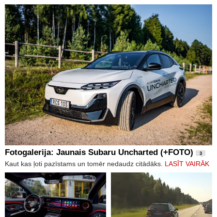
Fotogalerija: Jaunais Subaru Uncharted (+FOTO)
3
Kaut kas ļoti pazīstams un tomēr nedaudz citādāks.
LASĪT VAIRĀK