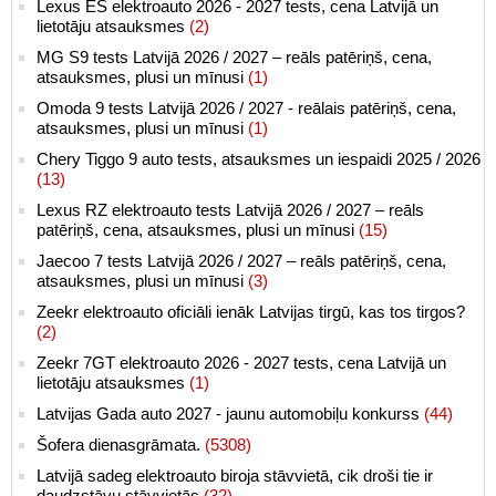
Lexus ES elektroauto 2026 - 2027 tests, cena Latvijā un
lietotāju atsauksmes
(2)
MG S9 tests Latvijā 2026 / 2027 – reāls patēriņš, cena,
atsauksmes, plusi un mīnusi
(1)
Omoda 9 tests Latvijā 2026 / 2027 - reālais patēriņš, cena,
atsauksmes, plusi un mīnusi
(1)
Chery Tiggo 9 auto tests, atsauksmes un iespaidi 2025 / 2026
(13)
Lexus RZ elektroauto tests Latvijā 2026 / 2027 – reāls
patēriņš, cena, atsauksmes, plusi un mīnusi
(15)
Jaecoo 7 tests Latvijā 2026 / 2027 – reāls patēriņš, cena,
atsauksmes, plusi un mīnusi
(3)
Zeekr elektroauto oficiāli ienāk Latvijas tirgū, kas tos tirgos?
(2)
Zeekr 7GT elektroauto 2026 - 2027 tests, cena Latvijā un
lietotāju atsauksmes
(1)
Latvijas Gada auto 2027 - jaunu automobiļu konkurss
(44)
Šofera dienasgrāmata.
(5308)
Latvijā sadeg elektroauto biroja stāvvietā, cik droši tie ir
daudzstāvu stāvvietās
(32)