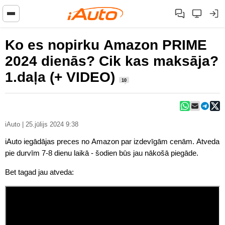
Ko es nopirku Amazon PRIME
2024 dienās? Cik kas maksāja?
1.daļa (+ VIDEO)
10
iAuto | 25.jūlijs 2024 9:38
iAuto iegādājas preces no Amazon par izdevīgām cenām. Atveda
pie durvīm 7-8 dienu laikā - šodien būs jau nākošā piegāde.
Bet tagad jau atveda: