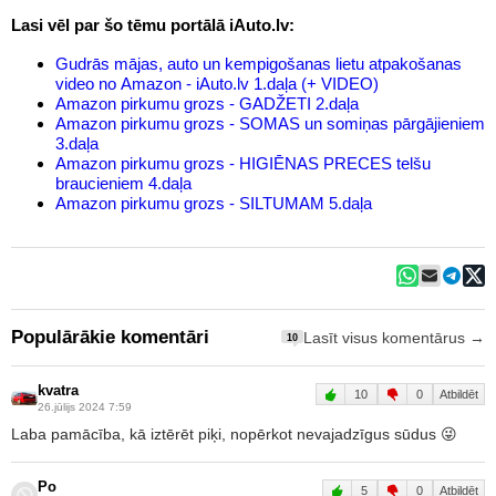
Lasi vēl par šo tēmu portālā iAuto.lv:
Gudrās mājas, auto un kempigošanas lietu atpakošanas
video no Amazon - iAuto.lv 1.daļa (+ VIDEO)
Amazon pirkumu grozs - GADŽETI 2.daļa
Amazon pirkumu grozs - SOMAS un somiņas pārgājieniem
3.daļa
Amazon pirkumu grozs - HIGIĒNAS PRECES telšu
braucieniem 4.daļa
Amazon pirkumu grozs - SILTUMAM 5.daļa
Populārākie komentāri
Lasīt visus komentārus →
10
kvatra
10
0
Atbildēt
26.jūlijs 2024 7:59
Laba pamācība, kā iztērēt piķi, nopērkot nevajadzīgus sūdus 😜
Po
5
0
Atbildēt