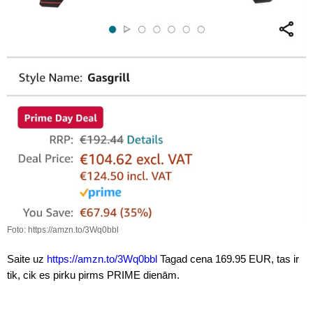
Foto: https://amzn.to/3Wq0bbl
Saite uz
https://amzn.to/3Wq0bbl
Tagad cena 169.95 EUR, tas ir
tik, cik es pirku pirms PRIME dienām.