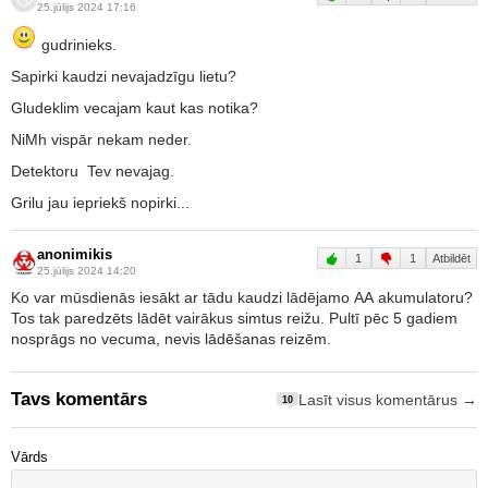
25.jūlijs 2024 17:16
gudrinieks.
Sapirki kaudzi nevajadzīgu lietu?
Gludeklim vecajam kaut kas notika?
NiMh vispār nekam neder.
Detektoru Tev nevajag.
Grilu jau iepriekš nopirki...
anonimikis
1
1
Atbildēt
25.jūlijs 2024 14:20
Ko var mūsdienās iesākt ar tādu kaudzi lādējamo AA akumulatoru?
Tos tak paredzēts lādēt vairākus simtus reižu. Pultī pēc 5 gadiem
nosprāgs no vecuma, nevis lādēšanas reizēm.
Tavs komentārs
Lasīt visus komentārus →
10
Vārds