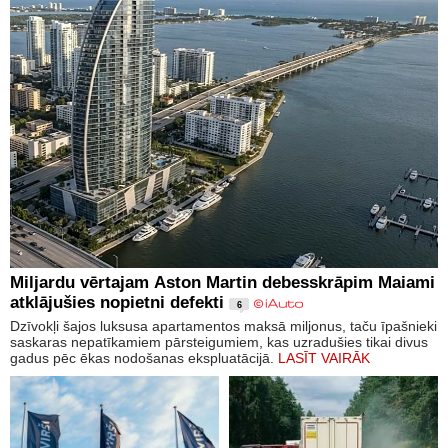
Miljardu vērtajam Aston Martin debesskrāpim Maiami
atklājušies nopietni defekti
6
Dzīvokļi šajos luksusa apartamentos maksā miljonus, taču īpašnieki
saskaras nepatīkamiem pārsteigumiem, kas uzradušies tikai divus
gadus pēc ēkas nodošanas ekspluatācijā.
LASĪT VAIRĀK