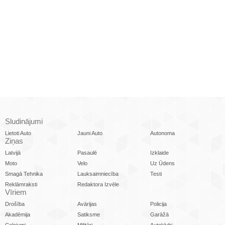
Sludinājumi
Lietoti Auto
Jauni Auto
Autonoma
Ziņas
Latvijā
Pasaulē
Izklaide
Moto
Velo
Uz Ūdens
Smagā Tehnika
Lauksaimniecība
Testi
Reklāmraksti
Redaktora Izvēle
Vīriem
Drošība
Avārijas
Policija
Akadēmija
Satiksme
Garāžā
Ceļojumi
Militāri
Autoklubi