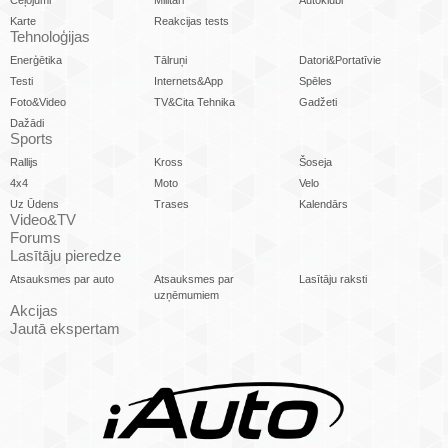
Karte
Reakcijas tests
Tehnoloģijas
Enerģētika
Tālruņi
Datori&Portatīvie
Testi
Internets&App
Spēles
Foto&Video
TV&Cita Tehnika
Gadžeti
Dažādi
Sports
Rallijs
Kross
Šoseja
4x4
Moto
Velo
Uz Ūdens
Trases
Kalendārs
Video&TV
Forums
Lasītāju pieredze
Atsauksmes par auto
Atsauksmes par
Lasītāju raksti
uzņēmumiem
Akcijas
Jautā ekspertam