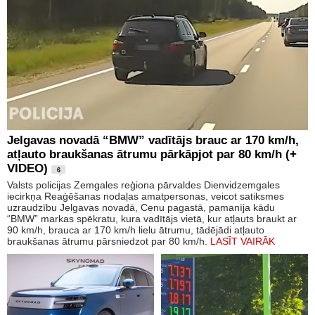
Jelgavas novadā “BMW” vadītājs brauc ar 170 km/h,
atļauto braukšanas ātrumu pārkāpjot par 80 km/h (+
VIDEO)
6
Valsts policijas Zemgales reģiona pārvaldes Dienvidzemgales
iecirkņa Reaģēšanas nodaļas amatpersonas, veicot satiksmes
uzraudzību Jelgavas novadā, Cenu pagastā, pamanīja kādu
“BMW” markas spēkratu, kura vadītājs vietā, kur atļauts braukt ar
90 km/h, brauca ar 170 km/h lielu ātrumu, tādējādi atļauto
braukšanas ātrumu pārsniedzot par 80 km/h.
LASĪT VAIRĀK