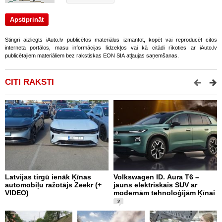
Stingri aizliegts iAuto.lv publicētos materiālus izmantot, kopēt vai reproducēt citos
interneta portālos, masu informācijas līdzekļos vai kā citādi rīkoties ar iAuto.lv
publicētajiem materiāliem bez rakstiskas EON SIA atļaujas saņemšanas.
CITI RAKSTI
Latvijas tirgū ienāk Ķīnas
Volkswagen ID. Aura T6 –
F
automobiļu ražotājs Zeekr (+
jauns elektriskais SUV ar
U
VIDEO)
modernām tehnoloģijām Ķīnai
2