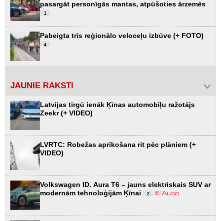
pasargāt personīgās mantas, atpūšoties ārzemēs
1
Pabeigta trīs reģionālo veloceļu izbūve (+ FOTO)
4
JAUNIE RAKSTI
Latvijas tirgū ienāk Ķīnas automobiļu ražotājs
Zeekr (+ VIDEO)
LVRTC: Robežas aprīkošana rit pēc plāniem (+
VIDEO)
Volkswagen ID. Aura T6 – jauns elektriskais SUV ar
modernām tehnoloģijām Ķīnai
2