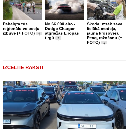
Pabeigta trīs
No 66 000 eiro -
Škoda uzsāk sava
A
reģionālo veloceļu
Dodge Charger
lielākā modeļa,
a
izbūve (+ FOTO)
atgriežas Eiropas
jaunā krosovera
p
4
tirgū
Peaq, ražošanu (+
d
2
FOTO)
1
IZCELTIE RAKSTI