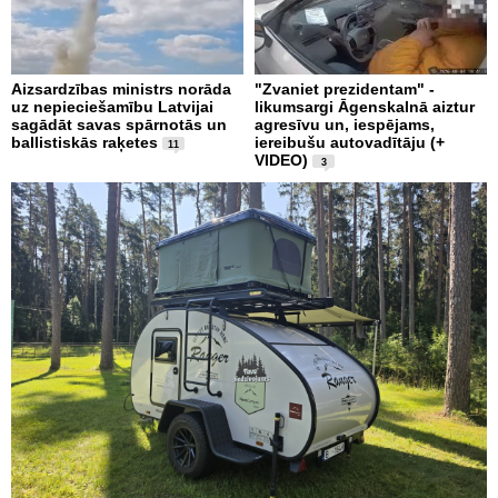
Aizsardzības ministrs norāda
"Zvaniet prezidentam" -
uz nepieciešamību Latvijai
likumsargi Āgenskalnā aiztur
sagādāt savas spārnotās un
agresīvu un, iespējams,
ballistiskās raķetes
iereibušu autovadītāju (+
11
VIDEO)
3