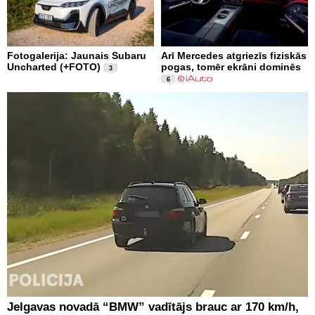
Fotogalerija: Jaunais Subaru
Arī Mercedes atgriezīs fiziskās
Uncharted (+FOTO)
pogas, tomēr ekrāni dominēs
3
6
Jelgavas novadā “BMW” vadītājs brauc ar 170 km/h,