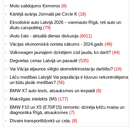
Moto salidojums Ķemeros
(8)
Kārtējā avārija Jūrmalā pie Circle K
(18)
Eksotiskie auto Latvijā 2026 – varenauto Rīgā, reti auto un
iAuto carspotting
(79)
iAuto čats - aktuālā dienas diskusija
(6011)
Vācijas ekonomiskā norieta sākums - 2024.gads
(48)
Volkswagen jaunajiem dzinējiem zūd jauda, ko darīt?
(44)
Degvielas cenas Latvijā un pasaulē
(535)
Vai Vācija atjaunos slēgto atomelektrostaciju darbību?
(16)
Lāču medības Latvijā! Vai populācija ir kļuvusi nekontrolējama
un būtu jāsāk medības?
(56)
BMW X7 auto tests, atsauksmes un iespaidi
(8)
Makslīgais intelekts (MI)
(177)
BMW F10 un X5 (E70/F15) remonts: dzinēja ķēžu maiņa un
diagnostika Rīgā, atsauksmes
(7)
Dīvaini transportlīdzekļi uz ceļa.
(8)