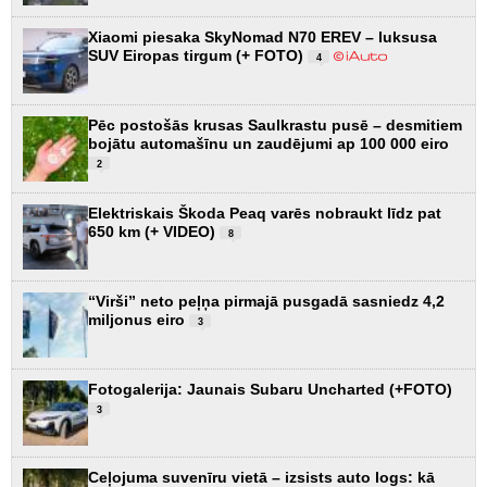
Xiaomi piesaka SkyNomad N70 EREV – luksusa
SUV Eiropas tirgum (+ FOTO)
4
Pēc postošās krusas Saulkrastu pusē – desmitiem
bojātu automašīnu un zaudējumi ap 100 000 eiro
2
Elektriskais Škoda Peaq varēs nobraukt līdz pat
650 km (+ VIDEO)
8
“Virši” neto peļņa pirmajā pusgadā sasniedz 4,2
miljonus eiro
3
Fotogalerija: Jaunais Subaru Uncharted (+FOTO)
3
Ceļojuma suvenīru vietā – izsists auto logs: kā