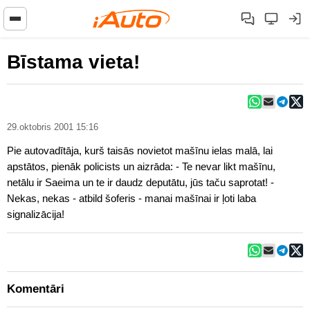
Bīstama vieta!
29.oktobris 2001 15:16
Pie autovadītāja, kurš taisās novietot mašīnu ielas malā, lai
apstātos, pienāk policists un aizrāda: - Te nevar likt mašīnu,
netālu ir Saeima un te ir daudz deputātu, jūs taču saprotat! -
Nekas, nekas - atbild šoferis - manai mašīnai ir ļoti laba
signalizācija!
Komentāri