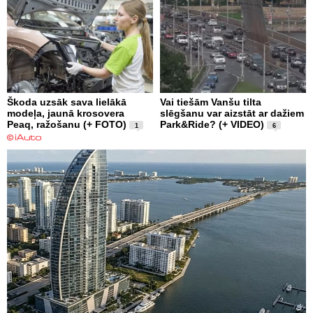
Škoda uzsāk sava lielākā
Vai tiešām Vanšu tilta
modeļa, jaunā krosovera
slēgšanu var aizstāt ar dažiem
Peaq, ražošanu (+ FOTO)
Park&Ride? (+ VIDEO)
1
6