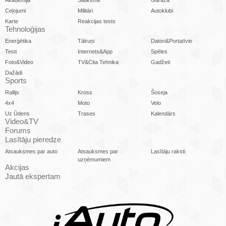
Ceļojumi
Militāri
Autoklubi
Karte
Reakcijas tests
Tehnoloģijas
Enerģētika
Tālruņi
Datori&Portatīvie
Testi
Internets&App
Spēles
Foto&Video
TV&Cita Tehnika
Gadžeti
Dažādi
Sports
Rallijs
Kross
Šoseja
4x4
Moto
Velo
Uz Ūdens
Trases
Kalendārs
Video&TV
Forums
Lasītāju pieredze
Atsauksmes par auto
Atsauksmes par
Lasītāju raksti
uzņēmumiem
Akcijas
Jautā ekspertam