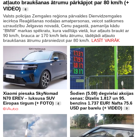
atļauto braukšanas ātrumu pārkāpjot par 80 km/h (+
VIDEO)
6
Valsts policijas Zemgales reģiona pārvaldes Dienvidzemgales
iecirkņa Reaģēšanas nodaļas amatpersonas, veicot satiksmes
uzraudzību Jelgavas novadā, Cenu pagastā, pamanīja kādu
“BMW” markas spēkratu, kura vadītājs vietā, kur atļauts braukt ar
90 km/h, brauca ar 170 km/h lielu ātrumu, tādējādi atļauto
braukšanas ātrumu pārsniedzot par 80 km/h.
LASĪT VAIRĀK
Xiaomi piesaka SkyNomad
Šodien (5.08) degvielai akcijas
N70 EREV – luksusa SUV
cenas: Dīzelis 1.817 un 95.
Eiropas tirgum (+ FOTO)
benzīns 1.737 EUR! Nafta 75.6
4
USD par barelu (+ VIDEO)
9