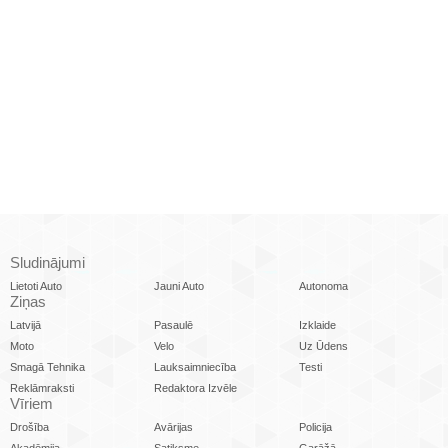
Sludinājumi
Lietoti Auto
Jauni Auto
Autonoma
Ziņas
Latvijā
Pasaulē
Izklaide
Moto
Velo
Uz Ūdens
Smagā Tehnika
Lauksaimniecība
Testi
Reklāmraksti
Redaktora Izvēle
Vīriem
Drošība
Avārijas
Policija
Akadēmija
Satiksme
Garāžā