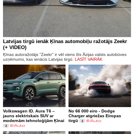
Latvijas tirgū ienāk Ķīnas automobiļu ražotājs Zeekr
(+ VIDEO)
Ķīnas autoražotājs "Zeekr" ir vēl viens šīs Āzijas valsts autobūves
uzņēmums, kas ienācis Latvijas tirgū.
LASĪT VAIRĀK
Volkswagen ID. Aura T6 –
No 66 000 eiro - Dodge
jauns elektriskais SUV ar
Charger atgriežas Eiropas
modernām tehnoloģijām Ķīnai
tirgū
2
2