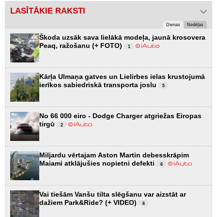
LASĪTĀKIE RAKSTI
Dienas
Nedēļas
Škoda uzsāk sava lielākā modeļa, jaunā krosovera
Peaq, ražošanu (+ FOTO)
1
Kārļa Ulmaņa gatves un Lielirbes ielas krustojumā
ierīkos sabiedriskā transporta joslu
5
No 66 000 eiro - Dodge Charger atgriežas Eiropas
tirgū
2
Miljardu vērtajam Aston Martin debesskrāpim
Maiami atklājušies nopietni defekti
6
Vai tiešām Vanšu tilta slēgšanu var aizstāt ar
dažiem Park&Ride? (+ VIDEO)
6