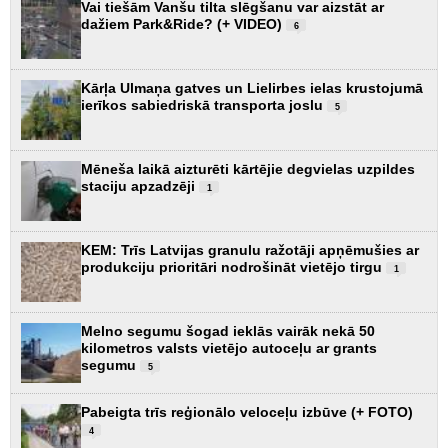
Vai tiešām Vanšu tilta slēgšanu var aizstāt ar
dažiem Park&Ride? (+ VIDEO)
6
Kārļa Ulmaņa gatves un Lielirbes ielas krustojumā
ierīkos sabiedriskā transporta joslu
5
Mēneša laikā aizturēti kārtējie degvielas uzpildes
staciju apzadzēji
1
KEM: Trīs Latvijas granulu ražotāji apņēmušies ar
produkciju prioritāri nodrošināt vietējo tirgu
1
Melno segumu šogad ieklās vairāk nekā 50
kilometros valsts vietējo autoceļu ar grants
segumu
5
Pabeigta trīs reģionālo veloceļu izbūve (+ FOTO)
4