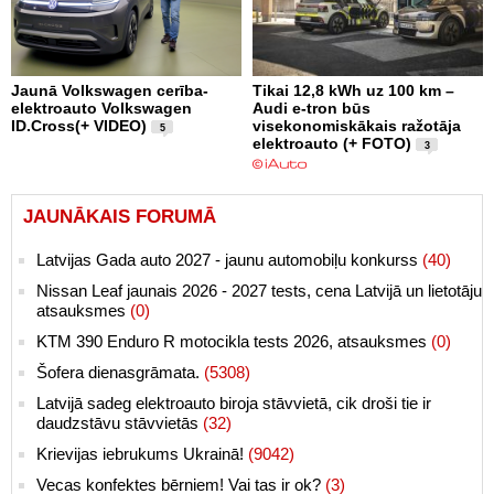
Jaunā Volkswagen cerība-
Tikai 12,8 kWh uz 100 km –
elektroauto Volkswagen
Audi e-tron būs
ID.Cross(+ VIDEO)
visekonomiskākais ražotāja
5
elektroauto (+ FOTO)
3
JAUNĀKAIS FORUMĀ
Latvijas Gada auto 2027 - jaunu automobiļu konkurss
(40)
Nissan Leaf jaunais 2026 - 2027 tests, cena Latvijā un lietotāju
atsauksmes
(0)
KTM 390 Enduro R motocikla tests 2026, atsauksmes
(0)
Šofera dienasgrāmata.
(5308)
Latvijā sadeg elektroauto biroja stāvvietā, cik droši tie ir
daudzstāvu stāvvietās
(32)
Krievijas iebrukums Ukrainā!
(9042)
Vecas konfektes bērniem! Vai tas ir ok?
(3)