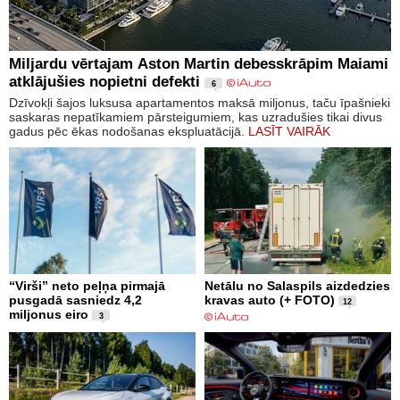
Miljardu vērtajam Aston Martin debesskrāpim Maiami
atklājušies nopietni defekti
6
Dzīvokļi šajos luksusa apartamentos maksā miljonus, taču īpašnieki
saskaras nepatīkamiem pārsteigumiem, kas uzradušies tikai divus
gadus pēc ēkas nodošanas ekspluatācijā.
LASĪT VAIRĀK
“Virši” neto peļņa pirmajā
Netālu no Salaspils aizdedzies
pusgadā sasniedz 4,2
kravas auto (+ FOTO)
12
miljonus eiro
3