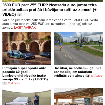
3600 EUR pret 255 EUR? Neatradu auto jumta telts
priekšrocības pret ātri būvējamo telti uz zemes! (+
VIDEO)
8
Vai auto jumta telts patiešām ir tās cenas vērta? 3600 EUR vērta
auto jumta telts vai 255 EUR ātri uzstādāmu (pop-up) telti uz
zemes.
LASĪT VAIRĀK
Pirmajam super sporta auto
Drošībai, ne sodiem - Igaunijā
pasaulē 60 gadi –
par mobilajiem radariem
Lamborghini piesaka īpašo
brīdinās ceļa zimes
12
versiju 99 vienībās (+ FOTO)
3