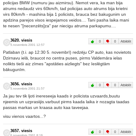
policijas BMW (numuru jau aizmirsu). Nemot vera, ka man bija
atrums nedaudz virs 60km/h, tad policijas auto atrums bija krietni
virs 80km/h - mashina bija 1 policists, brauca bez bakugunim un
apdzina parejos visos iespejamos veidos.... Tani pasha laika mani
te nesen "[necenzēts]za" par niecigu atruma parkapumu....
3620. viesis
0
0
Atbildēt
5.novembris 2001 12:57
Patlaban (t.i. ap 12:30 5. novembrī) redzēju CP auto, kas novietots
Dzirnavu ielā, braucot no centra puses, pirms Valdemāra ielas
nolikts tieši aiz zīmes "apstāties aizliegts" bez īeslēgtām
bākugunīm.
3656. viesis
0
0
Atbildēt
5.novembris 2001 21:57
Ja jau tev tik ljoti inereseeja kaads ir policista uzvaards,buutu
njeemis un uzprasiijis.varbuut pirms kaada laika ir nozagta taadas
passas markas un kraasa auto kaa taveejaa.
visu vienos vaartos...?
3657. viesis
0
0
Atbildēt
6.novembris 2001 8:16