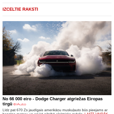
IZCELTIE RAKSTI
No 66 000 eiro - Dodge Charger atgriežas Eiropas
tirgū
Līdz pat 670 Zs jaudīgais amerikāņu muskuļauto būs pieejams ar
benzīna motoru un arī kā pilnībā elektrisks mdelis.
LASĪT VAIRĀK