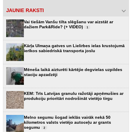
JAUNIE RAKSTI
Vai tiešām Vanšu tilta slēgšanu var aizstāt ar
dažiem Park&Ride? (+ VIDEO)
1
Kārļa Ulmaņa gatves un Lielirbes ielas krustojumā
ierīkos sabiedriskā transporta joslu
Mēneša laikā aizturēti kārtējie degvielas uzpildes
staciju apzadzēji
KEM: Trīs Latvijas granulu ražotāji apņēmušies ar
produkciju prioritāri nodrošināt vietējo tirgu
Melno segumu šogad ieklās vairāk nekā 50
kilometros valsts vietējo autoceļu ar grants
segumu
2