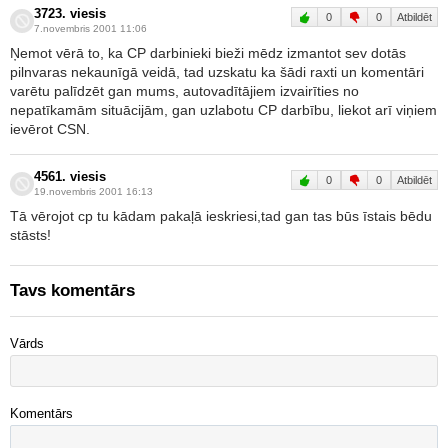
3723. viesis
0
0
Atbildēt
7.novembris 2001 11:06
Ņemot vērā to, ka CP darbinieki bieži mēdz izmantot sev dotās
pilnvaras nekaunīgā veidā, tad uzskatu ka šādi raxti un komentāri
varētu palīdzēt gan mums, autovadītājiem izvairīties no
nepatīkamām situācijām, gan uzlabotu CP darbību, liekot arī viņiem
ievērot CSN.
4561. viesis
0
0
Atbildēt
19.novembris 2001 16:13
Tā vērojot cp tu kādam pakaļā ieskriesi,tad gan tas būs īstais bēdu
stāsts!
Tavs komentārs
Vārds
Komentārs