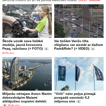
Škoda uzsāk sava lielākā
Vai tiešām Vanšu tilta
modeļa, jaunā krosovera
slēgšanu var aizstāt ar dažiem
Peaq, ražošanu (+ FOTO)
Park&Ride? (+ VIDEO)
1
1
Miljardu vērtajam Aston Martin
“Virši” neto peļņa pirmajā
debesskrāpim Maiami
pusgadā sasniedz 4,2
atklājušies nopietni defekti
miljonus eiro
2
6