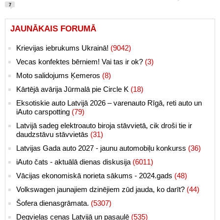
7
JAUNĀKAIS FORUMĀ
Krievijas iebrukums Ukrainā!
(9042)
Vecas konfektes bērniem! Vai tas ir ok?
(3)
Moto salidojums Ķemeros
(8)
Kārtējā avārija Jūrmalā pie Circle K
(18)
Eksotiskie auto Latvijā 2026 – varenauto Rīgā, reti auto un
iAuto carspotting
(79)
Latvijā sadeg elektroauto biroja stāvvietā, cik droši tie ir
daudzstāvu stāvvietās
(31)
Latvijas Gada auto 2027 - jaunu automobiļu konkurss
(36)
iAuto čats - aktuālā dienas diskusija
(6011)
Vācijas ekonomiskā norieta sākums - 2024.gads
(48)
Volkswagen jaunajiem dzinējiem zūd jauda, ko darīt?
(44)
Šofera dienasgrāmata.
(5307)
Degvielas cenas Latvijā un pasaulē
(535)