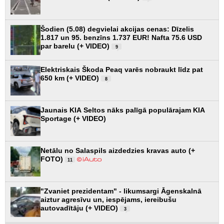
Šodien (5.08) degvielai akcijas cenas: Dīzelis
1.817 un 95. benzīns 1.737 EUR! Nafta 75.6 USD
par barelu (+ VIDEO)
9
Elektriskais Škoda Peaq varēs nobraukt līdz pat
650 km (+ VIDEO)
8
Jaunais KIA Seltos nāks palīgā populārajam KIA
Sportage (+ VIDEO)
Netālu no Salaspils aizdedzies kravas auto (+
FOTO)
11
"Zvaniet prezidentam" - likumsargi Āgenskalnā
aiztur agresīvu un, iespējams, iereibušu
autovadītāju (+ VIDEO)
3