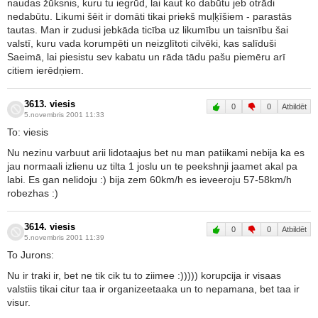
naudas žūksnis, kuru tu iegrūd, lai kaut ko dabūtu jeb otrādi
nedabūtu. Likumi šēit ir domāti tikai priekš muļķīšiem - parastās
tautas. Man ir zudusi jebkāda ticība uz likumību un taisnību šai
valstī, kuru vada korumpēti un neizglītoti cilvēki, kas salīduši
Saeimā, lai piesistu sev kabatu un rāda tādu pašu piemēru arī
citiem ierēdņiem.
3613. viesis
0
0
Atbildēt
5.novembris 2001 11:33
To: viesis
Nu nezinu varbuut arii lidotaajus bet nu man patiikami nebija ka es
jau normaali izlienu uz tilta 1 joslu un te peekshnji jaamet akal pa
labi. Es gan nelidoju :) bija zem 60km/h es ieveeroju 57-58km/h
robezhas :)
3614. viesis
0
0
Atbildēt
5.novembris 2001 11:39
To Jurons:
Nu ir traki ir, bet ne tik cik tu to ziimee :))))) korupcija ir visaas
valstiis tikai citur taa ir organizeetaaka un to nepamana, bet taa ir
visur.