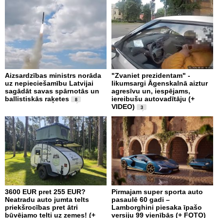
Aizsardzības ministrs norāda
"Zvaniet prezidentam" -
uz nepieciešamību Latvijai
likumsargi Āgenskalnā aiztur
sagādāt savas spārnotās un
agresīvu un, iespējams,
ballistiskās raķetes
iereibušu autovadītāju (+
8
VIDEO)
3
3600 EUR pret 255 EUR?
Pirmajam super sporta auto
Neatradu auto jumta telts
pasaulē 60 gadi –
priekšrocības pret ātri
Lamborghini piesaka īpašo
būvējamo telti uz zemes! (+
versiju 99 vienībās (+ FOTO)