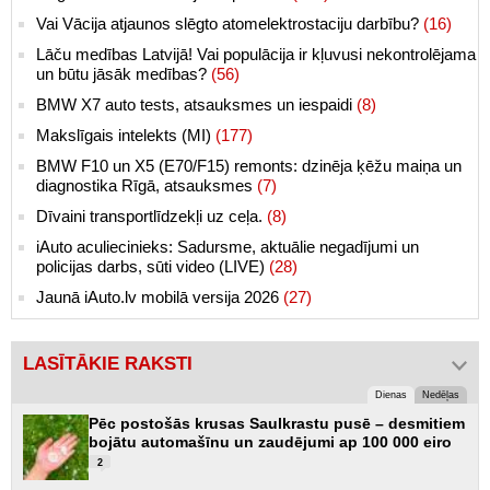
Vai Vācija atjaunos slēgto atomelektrostaciju darbību?
(16)
Lāču medības Latvijā! Vai populācija ir kļuvusi nekontrolējama
un būtu jāsāk medības?
(56)
BMW X7 auto tests, atsauksmes un iespaidi
(8)
Makslīgais intelekts (MI)
(177)
BMW F10 un X5 (E70/F15) remonts: dzinēja ķēžu maiņa un
diagnostika Rīgā, atsauksmes
(7)
Dīvaini transportlīdzekļi uz ceļa.
(8)
iAuto aculiecinieks: Sadursme, aktuālie negadījumi un
policijas darbs, sūti video (LIVE)
(28)
Jaunā iAuto.lv mobilā versija 2026
(27)
LASĪTĀKIE RAKSTI
Dienas
Nedēļas
Pēc postošās krusas Saulkrastu pusē – desmitiem
bojātu automašīnu un zaudējumi ap 100 000 eiro
2