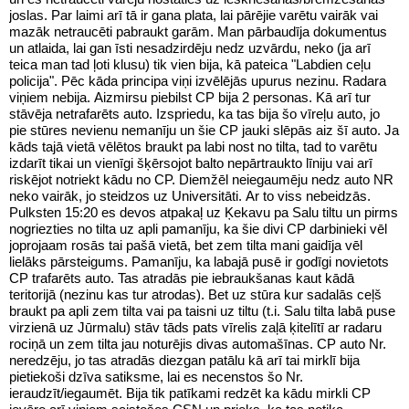
joslas. Par laimi arī tā ir gana plata, lai pārējie varētu vairāk vai
mazāk netraucēti pabraukt garām. Man pārbaudīja dokumentus
un atlaida, lai gan īsti nesadzirdēju nedz uzvārdu, neko (ja arī
teica man tad ļoti klusu) tik vien bija, kā pateica "Labdien ceļu
policija". Pēc kāda principa viņi izvēlējās upurus nezinu. Radara
viņiem nebija. Aizmirsu piebilst CP bija 2 personas. Kā arī tur
stāvēja netrafarēts auto. Izspriedu, ka tas bija šo vīreļu auto, jo
pie stūres nevienu nemanīju un šie CP jauki slēpās aiz šī auto. Ja
kāds tajā vietā vēlētos braukt pa labi nost no tilta, tad to varētu
izdarīt tikai un vienīgi šķērsojot balto nepārtraukto līniju vai arī
riskējot notriekt kādu no CP. Diemžēl neiegaumēju nedz auto NR
neko vairāk, jo steidzos uz Universitāti. Ar to viss nebeidzās.
Pulksten 15:20 es devos atpakaļ uz Ķekavu pa Salu tiltu un pirms
nogriezties no tilta uz apli pamanīju, ka šie divi CP darbinieki vēl
joprojaam rosās tai pašā vietā, bet zem tilta mani gaidīja vēl
lielāks pārsteigums. Pamanīju, ka labajā pusē ir godīgi novietots
CP trafarēts auto. Tas atradās pie iebraukšanas kaut kādā
teritorijā (nezinu kas tur atrodas). Bet uz stūra kur sadalās ceļš
braukt pa apli zem tilta vai pa taisni uz tiltu (t.i. Salu tilta labā puse
virzienā uz Jūrmalu) stāv tāds pats vīrelis zaļā ķitelītī ar radaru
rociņā un zem tilta jau noturējis divas automašīnas. CP auto Nr.
neredzēju, jo tas atradās diezgan patālu kā arī tai mirklī bija
pietiekoši dzīva satiksme, lai es necenstos šo Nr.
ieraudzīt/iegaumēt. Bija tik patīkami redzēt ka kādu mirkli CP