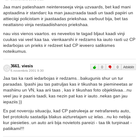
Jaa mani patieshaam neintereseeja vinja uzvaards, bet kad mani
apstaadina ir standarc ka man jaauzraada taadi un taadi papiiri un
attieciigi policistam ir jaastaadas priekshaa. varbuut bija, bet tas
neattaisno vinja nestaadiishanos priekshaa.
nau viss vienos vaartos. es neveelos te tagad bljaut kaadi vinji
cuukas vai veel kaa taa. vienkaarshi ir redzams ka iauto raxti uz CP
iedarbojas un prieks ir redzeet kad CP ieveero satiksmes
noteikumus.
3661. viesis
0
0
Atbildēt
6.novembris 2001 9:30
Jaa tas ka raxti iedarbojas ir redzams...bakugunis shur un tur
paraadas. Ipashi jau tas patruljas kas ir tikushas te piemineetas ar
mashiinu un VN, kaa arii taas , kas ir tikushas foto objektiivaa...nu
veel jau ir paaris taadi, kas nezin pat kas ir iauto..nekas gan jau
iepaziis:))
Es pat noveroju situaciju, kad CP patruleeja ar netrafareetu auto,
bet protokolu sastadija blakus aizturetajam uz ielas...nu ko nebija
kur piesieties..un auto arii bija novietots pareizi - taa tik turpinaat -
patiikami!!!