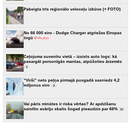
Pabeigta trīs reģionālo veloceļu izbūve (+ FOTO)
No 66 000 eiro - Dodge Charger atgriežas Eiropas
tirgū
Ceļojuma suvenīru vietā – izsists auto logs: kā
pasargāt personīgās mantas, atpūšoties ārzemēs
1
“Virši” neto peļņa pirmajā pusgadā sasniedz 4,2
miljonus eiro
2
Vai pāris minūtes ir riska vērtas? Ar apdzīšanu
saistīto avāriju skaits šogad pieaudzis par 66%
11