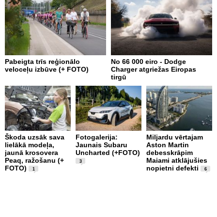
Pabeigta trīs reģionālo
No 66 000 eiro - Dodge
A
veloceļu izbūve (+ FOTO)
Charger atgriežas Eiropas
p
tirgū
Škoda uzsāk sava
Fotogalerija:
Miljardu vērtajam
P
lielākā modeļa,
Jaunais Subaru
Aston Martin
k
jaunā krosovera
Uncharted (+FOTO)
debesskrāpim
p
Peaq, ražošanu (+
Maiami atklājušies
b
3
FOTO)
nopietni defekti
u
1
6
1