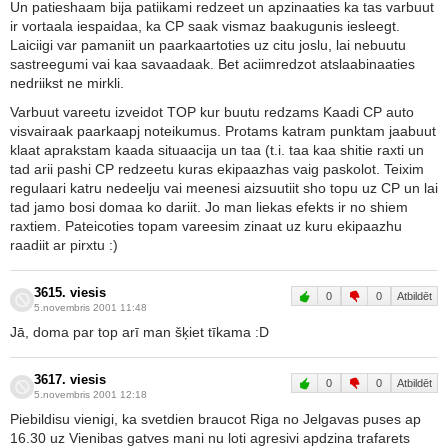
Un patieshaam bija patiikami redzeet un apzinaaties ka tas varbuut
ir vortaala iespaidaa, ka CP saak vismaz baakugunis iesleegt.
Laiciigi var pamaniit un paarkaartoties uz citu joslu, lai nebuutu
sastreegumi vai kaa savaadaak. Bet aciimredzot atslaabinaaties
nedriikst ne mirkli.
Varbuut vareetu izveidot TOP kur buutu redzams Kaadi CP auto
visvairaak paarkaapj noteikumus. Protams katram punktam jaabuut
klaat aprakstam kaada situaacija un taa (t.i. taa kaa shitie raxti un
tad arii pashi CP redzeetu kuras ekipaazhas vaig paskolot. Teixim
regulaari katru nedeelju vai meenesi aizsuutiit sho topu uz CP un lai
tad jamo bosi domaa ko dariit. Jo man liekas efekts ir no shiem
raxtiem. Pateicoties topam vareesim zinaat uz kuru ekipaazhu
raadiit ar pirxtu :)
3615. viesis
0
0
Atbildēt
5.novembris 2001 11:48
Jā, doma par top arī man šķiet tīkama :D
3617. viesis
0
0
Atbildēt
5.novembris 2001 12:18
Piebildisu vienigi, ka svetdien braucot Riga no Jelgavas puses ap
16.30 uz Vienibas gatves mani nu loti agresivi apdzina trafarets