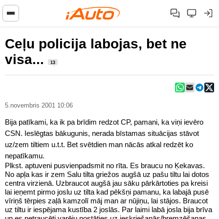
Ceļu policija labojas, bet ne
visa...
13
5.novembris 2001 10:06
Bija patīkami, ka ik pa brīdim redzot CP, pamani, ka viņi ievēro
CSN. Ieslēgtas bākugunis, nerada bīstamas situācijas stāvot
uz/zem tiltiem u.t.t. Bet svētdien man nācās atkal redzēt ko
nepatīkamu.
Plkst. aptuveni pusvienpadsmit no rīta. Es braucu no Ķekavas.
No apļa kas ir zem Salu tilta griežos augšā uz pašu tiltu lai dotos
centra virzienā. Uzbraucot augšā jau sāku pārkārtoties pa kreisi
lai ieņemt pirmo joslu uz tilta kad pēkšņi pamanu, ka labajā pusē
vīriņš tērpies zaļā kamzolī māj man ar nūjiņu, lai stājos. Braucot
uz tiltu ir iespējama kustība 2 joslās. Par laimi labā josla bija brīva
un es netraucēti varēju nostāties uz ieskriešanās/bremzēšanas