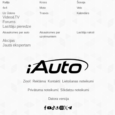
Rallijs
Kross
Šoseja
4x4
Moto
Velo
Uz Ūdens
Trases
Kalendārs
Video&TV
Forums
Lasītāju pieredze
Atsauksmes par auto
Atsauksmes par
Lasītāju raksti
uzņēmumiem
Akcijas
Jautā ekspertam
Ziņo!
Reklāma
Kontakti
Lietošanas noteikumi
Privātuma noteikumi
Sīkdatņu noteikumi
Datora versija