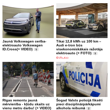
Jaunā Volkswagen cerība-
Tikai 12,8 kWh uz 100 km –
elektroauto Volkswagen
Audi e-tron būs
ID.Cross(+ VIDEO)
visekonomiskākais ražotāja
5
elektroauto (+ FOTO)
3
Rīgas remontu jaunā
Šogad Valsts policijā fiksēti
mērvienība - kļūdu skaits uz
pieci disciplinārpārkāpumi
vienu metru darbu! (+ VIDEO)
alkohola reibumā
2