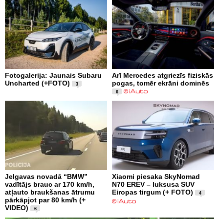
Fotogalerija: Jaunais Subaru
Arī Mercedes atgriezīs fiziskās
Uncharted (+FOTO)
pogas, tomēr ekrāni dominēs
3
6
Jelgavas novadā “BMW”
Xiaomi piesaka SkyNomad
vadītājs brauc ar 170 km/h,
N70 EREV – luksusa SUV
atļauto braukšanas ātrumu
Eiropas tirgum (+ FOTO)
4
pārkāpjot par 80 km/h (+
VIDEO)
6