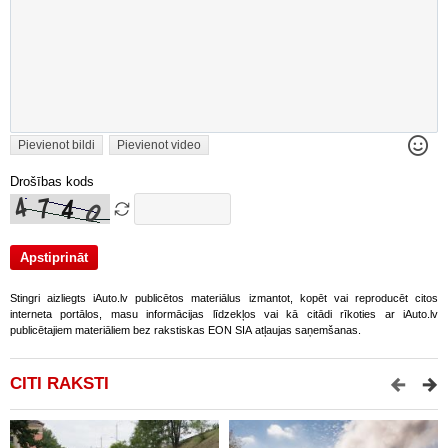
Pievienot bildi
Pievienot video
Drošības kods
Stingri aizliegts iAuto.lv publicētos materiālus izmantot, kopēt vai reproducēt citos
interneta portālos, masu informācijas līdzekļos vai kā citādi rīkoties ar iAuto.lv
publicētajiem materiāliem bez rakstiskas EON SIA atļaujas saņemšanas.
CITI RAKSTI