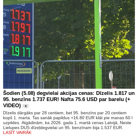
Šodien (5.08) degvielai akcijas cenas: Dīzelis 1.817 un
95. benzīns 1.737 EUR! Nafta 75.6 USD par barelu (+
VIDEO)
9
Dīzelis dārgāks par 28 centiem, bet 95. benzīns par 20 centiem
kopš 1. marta. Tas sanāk papildus +16.80 EUR klāt pie manas 60 l
uzpildes. Atgādinām, ka 2026. gada 1. martā cenas Latvijā, Neste
Lielupes DUS dīzeļdegvielai un 95. benzīnam bija 1.537 EUR.
LASĪT VAIRĀK