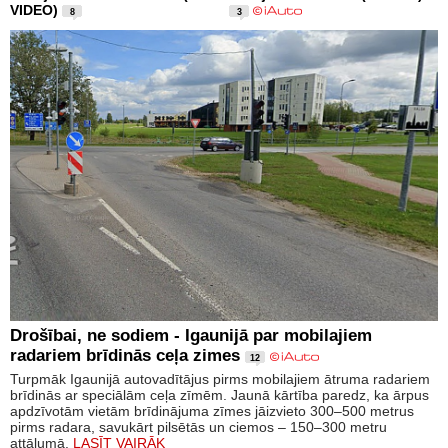
VIDEO)
8
3
Drošībai, ne sodiem - Igaunijā par mobilajiem
radariem brīdinās ceļa zimes
12
Turpmāk Igaunijā autovadītājus pirms mobilajiem ātruma radariem
brīdinās ar speciālām ceļa zīmēm. Jaunā kārtība paredz, ka ārpus
apdzīvotām vietām brīdinājuma zīmes jāizvieto 300–500 metrus
pirms radara, savukārt pilsētās un ciemos – 150–300 metru
attālumā.
LASĪT VAIRĀK