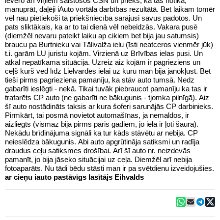
ievēro arī viņiem saistošos CSN un prieks, ka tas notika,
manuprāt, daļēji iAuto vortāla darbības rezultātā. Bet laikam tomēr
vēl nau pietiekoši tā priekšniecība sarājusi savus padotos. Un
pats sliktākais, ka ar to tai dienā vēl nebeidzās. Vakara pusē
(diemžēl nevaru pateikt laiku ap cikiem bet bija jau satumsis)
braucu pa Burtnieku vai Tālivalža ielu (īsti neatceros vienmēr jūk)
t.i. garām LU juristu kojām. Virzienā uz Brīvības ielas pusi. Un
atkal nepatīkama situācija. Uzreiz aiz kojām ir pagrieziens un
ceļš kurš ved līdz Lielvārdes ielai uz kuru man bija jānokļūst. Bet
tieši pirms pagrieziena pamanīju, ka stāv auto tumsā. Nedz
gabarīti ieslēgti - nekā. Tikai tuvāk piebraucot pamanīju ka tas ir
trafarēts CP auto (ne gabarīti ne bākugunis - tjomka pilnīgā). Aiz
šī auto nostādināts taksis ar kura šoferi sarunājās CP darbinieks.
Pirmkārt, tai posmā novietot automašīnas, ja nemaldos, ir
aizliegts (vismaz bija pirms pāris gadiem, jo iela ir ļoti šaura).
Nekādu brīdinājuma signāli ka tur kāds stāvētu ar nebija. CP
neieslēdza bākugunis. Abi auto apgrūtināja satiksmi un radīja
draudus ceļu satiksmes drošībai. Arī šī auto nr. neizdevās
pamanīt, jo bija jāseko situācijai uz ceļa. Diemžēl arī nebija
fotoaparāts. Nu tādi bēdu stāsti man ir pa svētdienu izveidojušies.
ar cieņu iauto pastāvīgs lasītājs Eihvalds