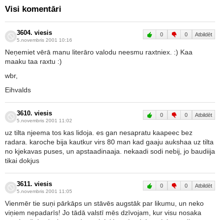
Visi komentāri
3604. viesis
0
0
Atbildēt
5.novembris 2001 10:16
Neņemiet vērā manu literāro valodu neesmu raxtniex. :) Kaa
maaku taa raxtu :)
wbr,
Eihvalds
3610. viesis
0
0
Atbildēt
5.novembris 2001 11:02
uz tilta njeema tos kas lidoja. es gan nesapratu kaapeec bez
radara. karoche bija kautkur virs 80 man kad gaaju aukshaa uz tilta
no kjekavas puses, un apstaadinaaja. nekaadi sodi nebij, jo baudiija
tikai dokjus
3611. viesis
0
0
Atbildēt
5.novembris 2001 11:05
Vienmēr tie suņi pārkāps un stāvēs augstāk par likumu, un neko
viņiem nepadarīs! Jo tādā valstī mēs dzīvojam, kur visu nosaka