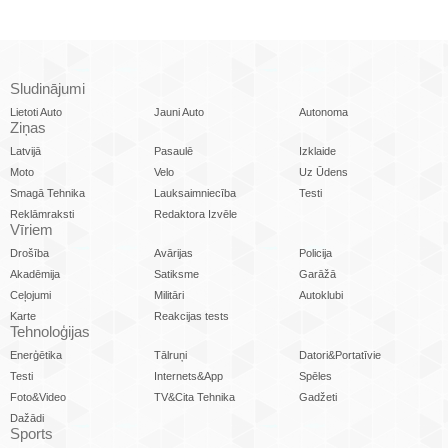
Sludinājumi
Lietoti Auto
Jauni Auto
Autonoma
Ziņas
Latvijā
Pasaulē
Izklaide
Moto
Velo
Uz Ūdens
Smagā Tehnika
Lauksaimniecība
Testi
Reklāmraksti
Redaktora Izvēle
Vīriem
Drošība
Avārijas
Policija
Akadēmija
Satiksme
Garāžā
Ceļojumi
Militāri
Autoklubi
Karte
Reakcijas tests
Tehnoloģijas
Enerģētika
Tālruņi
Datori&Portatīvie
Testi
Internets&App
Spēles
Foto&Video
TV&Cita Tehnika
Gadžeti
Dažādi
Sports