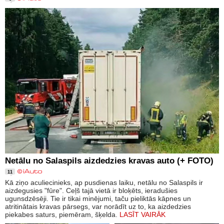
Netālu no Salaspils aizdedzies kravas auto (+ FOTO)
11
Kā ziņo aculiecinieks, ap pusdienas laiku, netālu no Salaspils ir
aizdegusies "fūre". Ceļš tajā vietā ir bloķēts, ieradušies
ugunsdzēsēji. Tie ir tikai minējumi, taču pieliktās kāpnes un
atritinātais kravas pārsegs, var norādīt uz to, ka aizdedzies
piekabes saturs, piemēram, šķelda.
LASĪT VAIRĀK