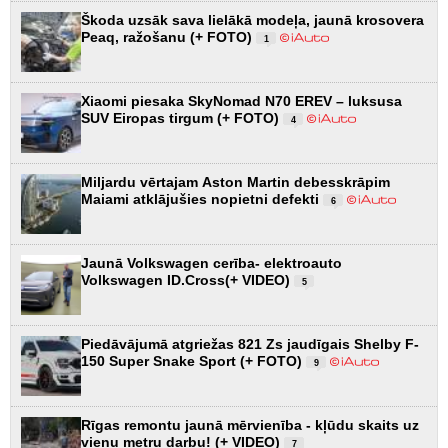
Škoda uzsāk sava lielākā modeļa, jaunā krosovera
Peaq, ražošanu (+ FOTO)
1
Xiaomi piesaka SkyNomad N70 EREV – luksusa
SUV Eiropas tirgum (+ FOTO)
4
Miljardu vērtajam Aston Martin debesskrāpim
Maiami atklājušies nopietni defekti
6
Jaunā Volkswagen cerība- elektroauto
Volkswagen ID.Cross(+ VIDEO)
5
Piedāvājumā atgriežas 821 Zs jaudīgais Shelby F-
150 Super Snake Sport (+ FOTO)
9
Rīgas remontu jaunā mērvienība - kļūdu skaits uz
vienu metru darbu! (+ VIDEO)
7