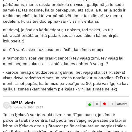
pārkāpums, ments raksta protokolu un viss - gadījumā ja tu sodu
samaksā, tas nozīmē, ka tu pārkāpumu atzīsti, a ja tu ar ja sods ir
uzlikts nepelnīti, tad to var pārsūdzēt. tas ir takstīts arī uz mentu
cedelēm, kuras tev dod apmaksai - viss ir vienkārši.
nu davaj, ja šodien kādu edgariņu noķers, tad sakiet, ka tur
iebraucāt pilsētā un rītā padalieties ar rezultātiem kā menti jūs
izdupsēja :)
un rītā varēs skriet uz tiesu un stāstīt, ka zīmes nebija
a raimondo vispār var braukt sēņot :) tev vajag zīmi, tev vajag lai
menti neņem kukuļus - izskatās, ka tev dahrenā vajag :P
- karoče nevag draudzēties ar galviņu, bet vajag skaitīt (likt stekā)
visas dzīvē redzētās zīmes un pēc tā noteikt kur tu atrodies :D:D un
menti lai iet pupās, ka tu mizo pa vecrīgu uz 90, paši vainīgi, ka kav
salikuši zīmes (kaut mentiem pie kājas - viņi jau zīmes neliek)
146518. viesis
0
0
Atbildēt
3.novembris 2004 13:27
Toties Ķekavā var iebraukt divreiz no Rīgas puses, jo zīme ir
pārcelta tālāk no centra, tad pēc zīmes vajag nogriezties pa labi un
iebraukt Ķekavā otreiz:) Braucot pa šo celiņu ārā un nogriezžoties
pēc Ķekavas balti strīpotas zīmes pa labi, reāli atrodies un tuvojies