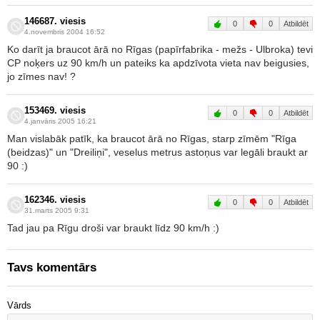
146687. viesis
0
0
Atbildēt
4.novembris 2004 16:52
Ko darīt ja braucot ārā no Rīgas (papīrfabrika - mežs - Ulbroka) tevi
CP noķers uz 90 km/h un pateiks ka apdzīvota vieta nav beigusies,
jo zīmes nav! ?
153469. viesis
0
0
Atbildēt
4.janvāris 2005 16:21
Man vislabāk patīk, ka braucot ārā no Rīgas, starp zīmēm "Rīga
(beidzas)" un "Dreiliņi", veselus metrus astoņus var legāli braukt ar
90 :)
162346. viesis
0
0
Atbildēt
31.marts 2005 9:31
Tad jau pa Rīgu droši var braukt līdz 90 km/h :)
Tavs komentārs
Vārds