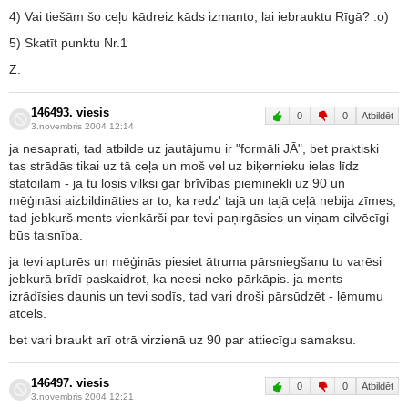
4) Vai tiešām šo ceļu kādreiz kāds izmanto, lai iebrauktu Rīgā? :o)
5) Skatīt punktu Nr.1
Z.
146493. viesis
0
0
Atbildēt
3.novembris 2004 12:14
ja nesaprati, tad atbilde uz jautājumu ir "formāli JĀ", bet praktiski
tas strādās tikai uz tā ceļa un moš vel uz biķernieku ielas līdz
statoilam - ja tu losis vilksi gar brīvības pieminekli uz 90 un
mēģināsi aizbildināties ar to, ka redz' tajā un tajā ceļā nebija zīmes,
tad jebkurš ments vienkārši par tevi paņirgāsies un viņam cilvēcīgi
būs taisnība.
ja tevi apturēs un mēģinās piesiet ātruma pārsniegšanu tu varēsi
jebkurā brīdī paskaidrot, ka neesi neko pārkāpis. ja ments
izrādīsies daunis un tevi sodīs, tad vari droši pārsūdzēt - lēmumu
atcels.
bet vari braukt arī otrā virzienā uz 90 par attiecīgu samaksu.
146497. viesis
0
0
Atbildēt
3.novembris 2004 12:21