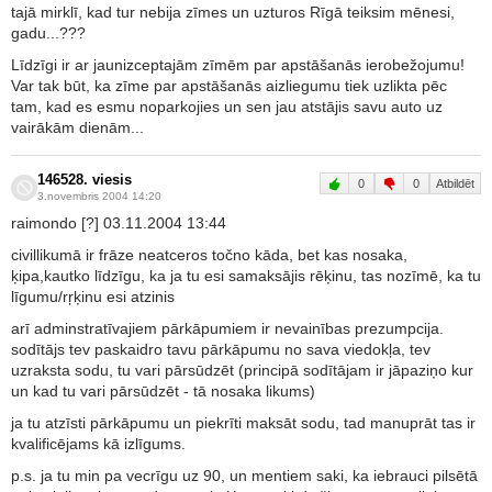
tajā mirklī, kad tur nebija zīmes un uzturos Rīgā teiksim mēnesi,
gadu...???
Līdzīgi ir ar jaunizceptajām zīmēm par apstāšanās ierobežojumu!
Var tak būt, ka zīme par apstāšanās aizliegumu tiek uzlikta pēc
tam, kad es esmu noparkojies un sen jau atstājis savu auto uz
vairākām dienām...
146528. viesis
0
0
Atbildēt
3.novembris 2004 14:20
raimondo [?] 03.11.2004 13:44
civillikumā ir frāze neatceros točno kāda, bet kas nosaka,
ķipa,kautko līdzīgu, ka ja tu esi samaksājis rēķinu, tas nozīmē, ka tu
līgumu/rŗķinu esi atzinis
arī adminstratīvajiem pārkāpumiem ir nevainības prezumpcija.
sodītājs tev paskaidro tavu pārkāpumu no sava viedokļa, tev
uzraksta sodu, tu vari pārsūdzēt (principā sodītājam ir jāpaziņo kur
un kad tu vari pārsūdzēt - tā nosaka likums)
ja tu atzīsti pārkāpumu un piekrīti maksāt sodu, tad manuprāt tas ir
kvalificējams kā izlīgums.
p.s. ja tu min pa vecrīgu uz 90, un mentiem saki, ka iebrauci pilsētā