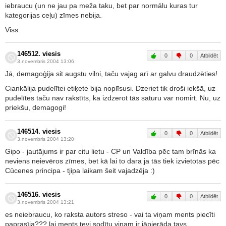
iebraucu (un ne jau pa meža taku, bet par normālu kuras tur
kategorijas ceļu) zīmes nebija.
Viss.
146512. viesis
0
0
Atbildēt
3.novembris 2004 13:06
Jā, demagoģija sit augstu vilni, taču vajag arī ar galvu draudzēties!
Ciankālija pudelītei etiķete bija noplīsusi. Dzeriet tik droši iekšā, uz
pudelītes taču nav rakstīts, ka izdzerot tās saturu var nomirt. Nu, uz
priekšu, demagogi!
146514. viesis
0
0
Atbildēt
3.novembris 2004 13:20
Gipo - jautājums ir par citu lietu - CP un Valdība pēc tam brīnās ka
neviens neievēros zīmes, bet kā lai to dara ja tās tiek izvietotas pēc
Cūcenes principa - tjipa laikam šeit vajadzēja :)
146516. viesis
0
0
Atbildēt
3.novembris 2004 13:21
es neiebraucu, ko raksta autors streso - vai ta viņam ments piecīti
paprasīja??? lai ments tevi sodītu viņam ir jāpierāda tavs