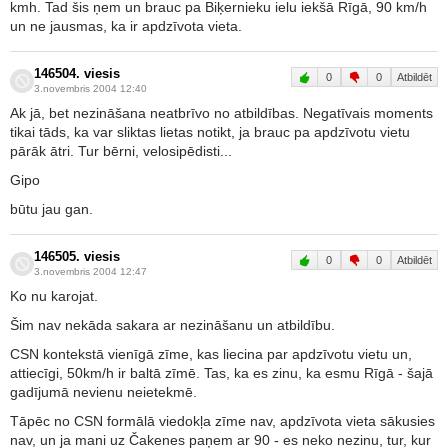
kmh. Tad šis ņem un brauc pa Biķernieku ielu iekšā Rīgā, 90 km/h
un ne jausmas, ka ir apdzīvota vieta.
146504. viesis
0
0
Atbildēt
3.novembris 2004 12:40
Ak jā, bet nezināšana neatbrīvo no atbildības. Negatīvais moments
tikai tāds, ka var sliktas lietas notikt, ja brauc pa apdzīvotu vietu
pārāk ātri. Tur bērni, velosipēdisti...
Gipo
būtu jau gan.
146505. viesis
0
0
Atbildēt
3.novembris 2004 12:47
Ko nu karojat.
Šim nav nekāda sakara ar nezināšanu un atbildību.
CSN kontekstā vienīgā zīme, kas liecina par apdzīvotu vietu un,
attiecīgi, 50km/h ir baltā zīmē. Tas, ka es zinu, ka esmu Rīgā - šajā
gadījumā nevienu neietekmē.
Tāpēc no CSN formālā viedokļa zīme nav, apdzīvota vieta sākusies
nav, un ja mani uz Čakenes paņem ar 90 - es neko nezinu, tur, kur