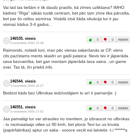
Vai tad tas tiešām ir tik daudz prasīts, kā zīmes uzlikšana? IMHO
kādreiz "Rīga" sākās tuvāk centram, bet pēc tam zīme tika pārcelta,
bet par šo celiņu aizmirsa. Visādā ziņā šāda situācija tur ir jau
vismaz kādus 3-4 gadus...
146535. viesis
0
0
Atbildēt
3.novembris 2004 15:38
Raimondo, nolaidi luni, man pēc vienas saķeršanās ar CP, viens
cits pazīstams ments skaidri un gaiši pateica: Nevis tev ir jāpierāda
sava bezvainība, bet gan mentam jāpierāda tava vaina...un game
over. Tas tā, tīri priekš info.
146544. viesis
0
0
Atbildēt
3.novembris 2004 16:27
Beidzot kāds bez Ulbrokas iedzīvotājiem to arī ir pamanījis :)
146551. viesis
0
0
Atbildēt
3.novembris 2004 17:02
Jaa pamatiigi tur var atrauties no mentiem, jo izbraucot no ulbrokas
- tu nezinaataajs viilee uz 90 kmh, bet plocis Tevi tur us krusta
(papiirfabrikas) aptur un saka - sooore veciit esi latvietis -t.i *******a