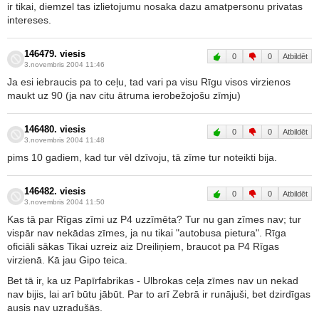
ir tikai, diemzel tas izlietojumu nosaka dazu amatpersonu privatas
intereses.
146479. viesis
0
0
Atbildēt
3.novembris 2004 11:46
Ja esi iebraucis pa to ceļu, tad vari pa visu Rīgu visos virzienos
maukt uz 90 (ja nav citu ātruma ierobežojošu zīmju)
146480. viesis
0
0
Atbildēt
3.novembris 2004 11:48
pims 10 gadiem, kad tur vēl dzīvoju, tā zīme tur noteikti bija.
146482. viesis
0
0
Atbildēt
3.novembris 2004 11:50
Kas tā par Rīgas zīmi uz P4 uzzīmēta? Tur nu gan zīmes nav; tur
vispār nav nekādas zīmes, ja nu tikai "autobusa pietura". Rīga
oficiāli sākas Tikai uzreiz aiz Dreiliņiem, braucot pa P4 Rīgas
virzienā. Kā jau Gipo teica.
Bet tā ir, ka uz Papīrfabrikas - Ulbrokas ceļa zīmes nav un nekad
nav bijis, lai arī būtu jābūt. Par to arī Zebrā ir runājuši, bet dzirdīgas
ausis nav uzradušās.