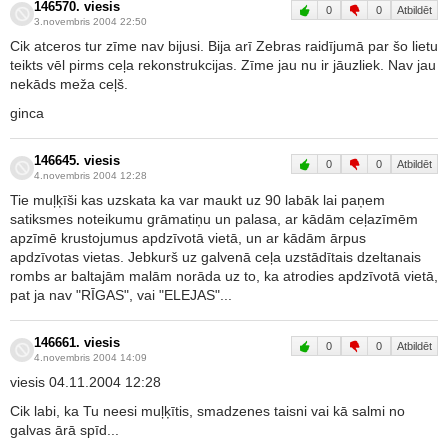
146570. viesis
0
0
Atbildēt
3.novembris 2004 22:50
Cik atceros tur zīme nav bijusi. Bija arī Zebras raidījumā par šo lietu
teikts vēl pirms ceļa rekonstrukcijas. Zīme jau nu ir jāuzliek. Nav jau
nekāds meža ceļš.
ginca
146645. viesis
0
0
Atbildēt
4.novembris 2004 12:28
Tie muļķīši kas uzskata ka var maukt uz 90 labāk lai paņem
satiksmes noteikumu grāmatiņu un palasa, ar kādām ceļazīmēm
apzīmē krustojumus apdzīvotā vietā, un ar kādām ārpus
apdzīvotas vietas. Jebkurš uz galvenā ceļa uzstādītais dzeltanais
rombs ar baltajām malām norāda uz to, ka atrodies apdzīvotā vietā,
pat ja nav "RĪGAS", vai "ELEJAS"...
146661. viesis
0
0
Atbildēt
4.novembris 2004 14:09
viesis 04.11.2004 12:28
Cik labi, ka Tu neesi muļķītis, smadzenes taisni vai kā salmi no
galvas ārā spīd...