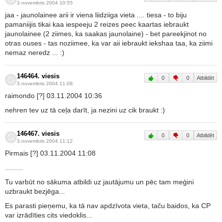
3.novembris 2004 10:55
jaa - jaunolainee arii ir viena liidziiga vieta .... tiesa - to biju
pamaniijis tikai kaa iespeeju 2 reizes peec kaartas iebraukt
jaunolainee (2 ziimes, ka saakas jaunolaine) - bet pareekjinot no
otras ouses - tas noziimee, ka var aii iebraukt iekshaa taa, ka ziimi
nemaz neredz ... :)
146464. viesis
0
0
Atbildēt
3.novembris 2004 11:08
raimondo [?] 03.11.2004 10:36
nehren tev uz tā ceļa darīt, ja nezini uz cik braukt :)
146467. viesis
0
0
Atbildēt
3.novembris 2004 11:12
Pirmais [?] 03.11.2004 11:08
.........
Tu varbūt no sākuma atbildi uz jautājumu un pēc tam meģini
uzbraukt bezjēga...
Es parasti pieņemu, ka tā nav apdzīvota vieta, taču baidos, ka CP
var izrādīties cits viedoklis...