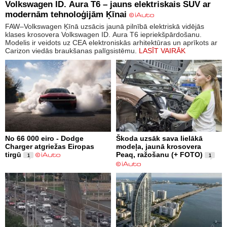
Volkswagen ID. Aura T6 – jauns elektriskais SUV ar
modernām tehnoloģijām Ķīnai
FAW–Volkswagen Ķīnā uzsācis jaunā pilnībā elektriskā vidējās
klases krosovera Volkswagen ID. Aura T6 iepriekšpārdošanu.
Modelis ir veidots uz CEA elektroniskās arhitektūras un aprīkots ar
Carizon viedās braukšanas palīgsistēmu.
LASĪT VAIRĀK
No 66 000 eiro - Dodge
Škoda uzsāk sava lielākā
Charger atgriežas Eiropas
modeļa, jaunā krosovera
tirgū
Peaq, ražošanu (+ FOTO)
1
1