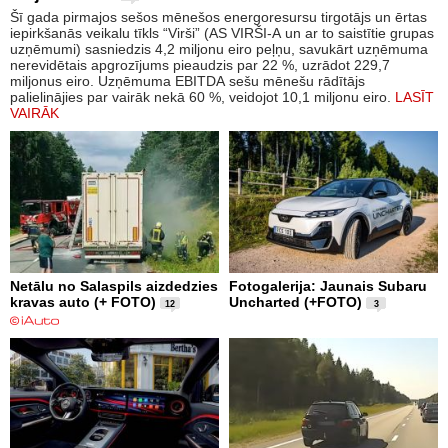
Šī gada pirmajos sešos mēnešos energoresursu tirgotājs un ērtas
iepirkšanās veikalu tīkls “Virši” (AS VIRŠI-A un ar to saistītie grupas
uzņēmumi) sasniedzis 4,2 miljonu eiro peļņu, savukārt uzņēmuma
nerevidētais apgrozījums pieaudzis par 22 %, uzrādot 229,7
miljonus eiro. Uzņēmuma EBITDA sešu mēnešu rādītājs
palielinājies par vairāk nekā 60 %, veidojot 10,1 miljonu eiro.
LASĪT
VAIRĀK
Netālu no Salaspils aizdedzies
Fotogalerija: Jaunais Subaru
kravas auto (+ FOTO)
Uncharted (+FOTO)
12
3