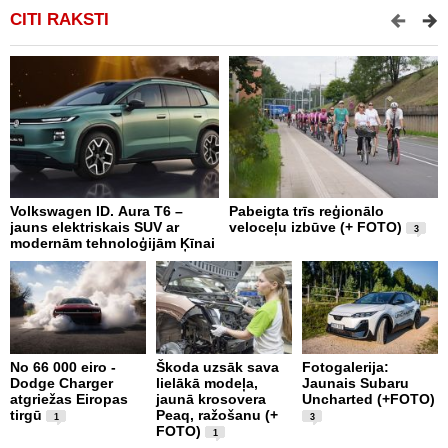
CITI RAKSTI
Volkswagen ID. Aura T6 –
Pabeigta trīs reģionālo
M
jauns elektriskais SUV ar
veloceļu izbūve (+ FOTO)
d
3
modernām tehnoloģijām Ķīnai
a
No 66 000 eiro -
Škoda uzsāk sava
Fotogalerija:
Dodge Charger
lielākā modeļa,
Jaunais Subaru
X
atgriežas Eiropas
jaunā krosovera
Uncharted (+FOTO)
S
tirgū
Peaq, ražošanu (+
E
1
3
FOTO)
S
1