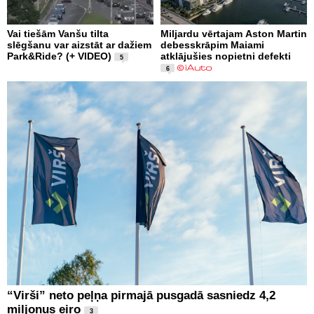
Vai tiešām Vanšu tilta
Miljardu vērtajam Aston Martin
slēgšanu var aizstāt ar dažiem
debesskrāpim Maiami
Park&Ride? (+ VIDEO)
atklājušies nopietni defekti
5
6
“Virši” neto peļņa pirmajā pusgadā sasniedz 4,2
miljonus eiro
3