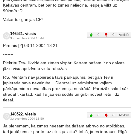
Ķekavas centram, bet par to zīmes neliecina, iespēja vilkt uz
90km/h :D
Vakar tur ganijas CP!
146521. viesis
0
0
Atbildēt
3.novembris 2004 13:44
Pirmais [?] 03.11.2004 13:21
-------
Piekrītu Tev- likvidējam zīmes vispār. Katram pašam ir no galvas
jāzin visu apdzīvoto vietu robežas...
P.S. Mentam nav jāpierāda tavs pārkāpums, bet gan Tev ir
jāpierāda sava nevainība... Diemzēl uz administratīvajiem
pārkāpumiem nevainības prezumcija nestrādā. Pareizāk sakot sāk
strādāt tikai tad, kad Tu jau esi sodīts un gribi novest lietu līdz
tiesai.
146522. viesis
0
0
Atbildēt
3.novembris 2004 13:50
Ja pieņemam, ka zīmes neesamība tiešām atbrīvo no atbildības,
tad jautājums ir par to: uz cik ilgu laiku? tobiš, ja es iebraucu Rīgā