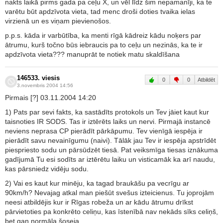
nakts laikā pirms gada pa ceļu X, un vēl līdz šim nepamanīji, ka te
varētu būt apdzīvota vieta, tad menc droši doties tvaika ielas
virzienā un es viņam pievienošos.
p.p.s. kāda ir varbūtība, ka menti rīgā kādreiz kādu noķers par
ātrumu, kurš točno būs iebraucis pa to ceļu un nezinās, ka te ir
apdzīvota vieta??? manuprāt te notiek matu skaldīšana
146533. viesis
0
0
Atbildēt
3.novembris 2004 14:56
Pirmais [?] 03.11.2004 14:20
1) Pats par sevi fakts, ka sastādīts protokols un Tev jāiet kaut kur
taisnoties IR SODS. Tas ir iztērēts laiks un nervi. Pirmajā instancē
neviens neprasa CP pierādīt pārkāpumu. Tev vienīgā iespēja ir
pierādīt savu nevainīgumu (naivi). Tālāk jau Tev ir iespēja apstrīdēt
piespriesto sodu un pārsūdzēt tiesā. Pat veiksmīga tiesas iznākuma
gadījumā Tu esi sodīts ar iztērētu laiku un visticamāk ka arī naudu,
kas pārsniedz vidēju sodu.
2) Vai es kaut kur minēju, ka tagad braukāšu pa vecrīgu ar
90km/h? Nevajag atkal man piešūt svešus izteicienus. Tu joprojām
neesi atbildējis kur ir Rīgas robeža un ar kādu ātrumu drīkst
pārvietoties pa konkrēto celiņu, kas īstenībā nav nekāds sīks celiņš,
bet gan normāla šoseja.