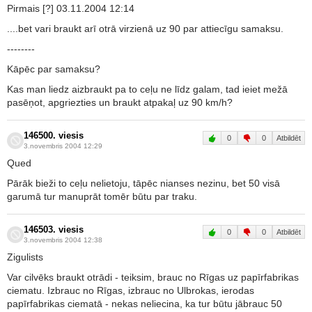
Pirmais [?] 03.11.2004 12:14
....bet vari braukt arī otrā virzienā uz 90 par attiecīgu samaksu.
--------
Kāpēc par samaksu?
Kas man liedz aizbraukt pa to ceļu ne līdz galam, tad ieiet mežā
pasēņot, apgriezties un braukt atpakaļ uz 90 km/h?
146500. viesis
0
0
Atbildēt
3.novembris 2004 12:29
Qued
Pārāk bieži to ceļu nelietoju, tāpēc nianses nezinu, bet 50 visā
garumā tur manuprāt tomēr būtu par traku.
146503. viesis
0
0
Atbildēt
3.novembris 2004 12:38
Zigulists
Var cilvēks braukt otrādi - teiksim, brauc no Rīgas uz papīrfabrikas
ciematu. Izbrauc no Rīgas, izbrauc no Ulbrokas, ierodas
papīrfabrikas ciematā - nekas neliecina, ka tur būtu jābrauc 50