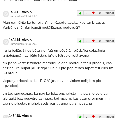
146411. viesis
0
0
Atbildēt
3.novembris 2004 9:37
Man gan šķita ka tur bija zīme ~1gadu apakaļ kad tur braucu.
Varbūt uzņēmīgi bomži metāllūžņos nodevuši?
146414. viesis
0
0
Atbildēt
3.novembris 2004 9:40
nu ja baltās šiltes būtu vienīgā un pēdējā nejēdzība ceļazīmju
izvietojumā, tad būtu īstais brīdis kārt pie lielā zvana
cik pa to kartē iezīmēto maršrutu dienā nobrauc tādu pilsoņu, kas
nezina, ka nupat jau ir rīga? un tur pie papīrenes tāpat reti kurš uz
50 brauc.
vispār jāpriecājas, ka "RĪGA" jau nav uz visiem celiņiem pie
apvedceļa.
un toč jāpriecājas, ka nav kā līdzcēns raksta - ja pa šito ceļu var
izbraukt bez nosvītrotās rīgas, tad visiem, kas caur dreiliņiem min
ārā no pilsētas ir jāliek sods par ātruma pārsniegšanu
146418. viesis
0
0
Atbildēt