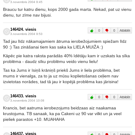
3.novembris 2004 9:45
Braucu tur katru dienu, kops 2000 gada marta. Nekad, pat uz vienu
dienu, tur zīme nav bijusi.
146424. viesis
0
0
Atbildēt
3.novembris 2004 9:53
Tad jau līdz nākamajamiem ātruma ierobežojumiem spiežam līdz
90 :) Tas zināšanai tiem kas saka ka LIELA MUIŽA :)
Kāpēc pie katra raksta parādās 40% īdētāju kam ir uzskats ka sīka
problēma - daudz sīku problēmu veido vienu lielu!
Tas ka Jums ir īsiņš krāniņš priekš Jums ir liela problēma, bet
mums ir vienalga, za to ja uz mūsu koplietošanas ceļiem nav
izvietotas norādes, tad tā jau ir kopējā problēma kas jārisina!
146433. viesis
0
0
Atbildēt
3.novembris 2004 10:08
Krancis, bet aatruma ierobezojums beidzaas aiz naakamaa
krustojuma. TB sanaak, ka pa Cakeni uz 90 var vilkt un ja veel
pieliek parastos +10. MUAHAHA
146437. viesis
0
0
Atbildēt