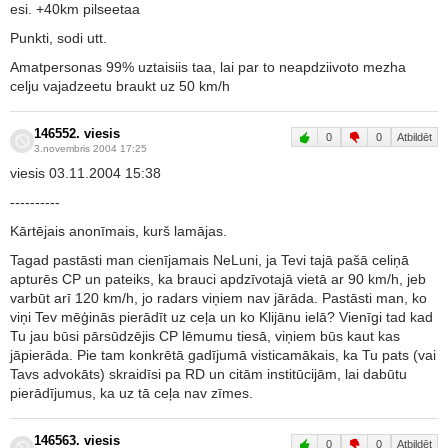
esi. +40km pilseetaa
Punkti, sodi utt.
Amatpersonas 99% uztaisiis taa, lai par to neapdziivoto mezha
celju vajadzeetu braukt uz 50 km/h
146552. viesis
0
0
Atbildēt
3.novembris 2004 17:25
viesis 03.11.2004 15:38
----------
Kārtējais anonīmais, kurš lamājas.
Tagad pastāsti man cienījamais NeLuni, ja Tevi tajā pašā celiņā
apturēs CP un pateiks, ka brauci apdzīvotajā vietā ar 90 km/h, jeb
varbūt arī 120 km/h, jo radars viņiem nav jārāda. Pastāsti man, ko
viņi Tev mēģinās pierādīt uz ceļa un ko Klijānu ielā? Vienīgi tad kad
Tu jau būsi pārsūdzējis CP lēmumu tiesā, viņiem būs kaut kas
jāpierāda. Pie tam konkrētā gadījumā visticamākais, ka Tu pats (vai
Tavs advokāts) skraidīsi pa RD un citām institūcijām, lai dabūtu
pierādījumus, ka uz tā ceļa nav zīmes.
146563. viesis
0
0
Atbildēt