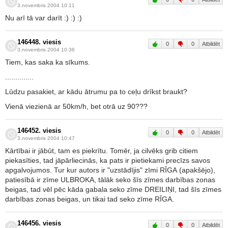
3.novembris 2004 10:11
Nu arī tā var darīt :) :) :)
146448. viesis
0
0
Atbildēt
3.novembris 2004 10:36
Tiem, kas saka ka sīkums.
..............
Lūdzu pasakiet, ar kādu ātrumu pa to ceļu drīkst braukt?
Vienā viezienā ar 50km/h, bet otrā uz 90???
146452. viesis
0
0
Atbildēt
3.novembris 2004 10:47
Kārtībai ir jābūt, tam es piekrītu. Tomēr, ja cilvēks grib citiem
piekasīties, tad jāpārliecinās, ka pats ir pietiekami precīzs savos
apgalvojumos. Tur kur autors ir "uzstādījis" zīmi RĪGA (apakšējo),
patiesībā ir zīme ULBROKA, tālāk seko šīs zīmes darbības zonas
beigas, tad vēl pēc kāda gabala seko zīme DREILIŅI, tad šīs zīmes
darbības zonas beigas, un tikai tad seko zīme RĪGA.
146456. viesis
0
0
Atbildēt