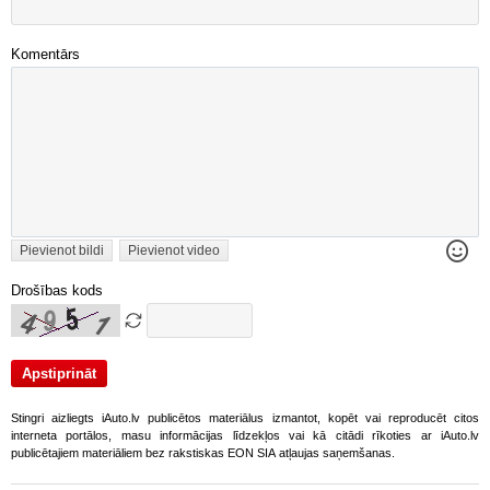
Komentārs
Pievienot bildi
Pievienot video
Drošības kods
Stingri aizliegts iAuto.lv publicētos materiālus izmantot, kopēt vai reproducēt citos
interneta portālos, masu informācijas līdzekļos vai kā citādi rīkoties ar iAuto.lv
publicētajiem materiāliem bez rakstiskas EON SIA atļaujas saņemšanas.