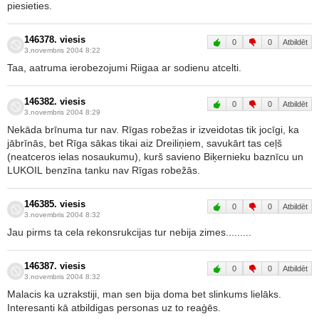
piesieties.
146378. viesis
0
0
Atbildēt
3.novembris 2004 8:22
Taa, aatruma ierobezojumi Riigaa ar sodienu atcelti.
146382. viesis
0
0
Atbildēt
3.novembris 2004 8:29
Nekāda brīnuma tur nav. Rīgas robežas ir izveidotas tik jocīgi, ka
jābrīnās, bet Rīga sākas tikai aiz Dreiliņiem, savukārt tas ceļš
(neatceros ielas nosaukumu), kurš savieno Biķernieku baznīcu un
LUKOIL benzīna tanku nav Rīgas robežās.
146385. viesis
0
0
Atbildēt
3.novembris 2004 8:32
Jau pirms ta cela rekonsrukcijas tur nebija zimes.........
146387. viesis
0
0
Atbildēt
3.novembris 2004 8:32
Malacis ka uzrakstiji, man sen bija doma bet slinkums lielāks.
Interesanti kā atbildigas personas uz to reaģēs.