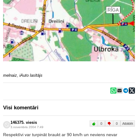
melnaiz, iAuto lasītājs
Visi komentāri
146375. viesis
0
0
Atbildēt
3.novembris 2004 7:49
Respektīvi var turpināt braukt ar 90 km/h un neviens nevar