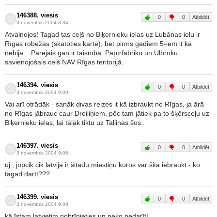
146388. viesis
0
0
Atbildēt
3.novembris 2004 8:34
Atvainojos! Tagad tas ceļš no Biķernieku ielas uz Lubānas ielu ir
Rīgas robežās (skatoties kartē), bet pirms gadiem 5-iem it kā
nebija... Pārējais gan ir taisnība. Papīrfabriku un Ulbroku
savienojošais ceļš NAV Rīgas teritorijā.
146394. viesis
0
0
Atbildēt
3.novembris 2004 9:00
Vai arī otrādāk - sanāk divas reizes it kā izbraukt no Rīgas, ja ārā
no Rīgas jābrauc caur Dreiliņiem, pēc tam jātiek pa to šķērsceļu uz
Biķernieku ielas, lai tālāk tiktu uz Tallinas šos..
146397. viesis
0
0
Atbildēt
3.novembris 2004 9:06
uj , jopcik cik latvijā ir šitādu miestiņu kuros var šitā iebraukt - ko
tagad darīt???
146399. viesis
0
0
Atbildēt
3.novembris 2004 9:08
kā īstam latvietim nobrīnieties un neko nedarīt!