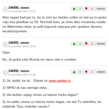
146490. viesis
0
0
Atbildēt
3.novembris 2004 12:07
Man tagad bail par to, ka to zīmi tur tiešām uzliks un tad pa to jauko
ceļu būs jāvelkas uz 50. Normāli būtu, ja zīme tiktu novietota netālu
no Biķernieku ielas, jo ceļš kopumā neprasa pēc īpašiem ātruma
ierobežojumiem.
146491. viesis
0
0
Atbildēt
3.novembris 2004 12:08
Gipo
Nu, tā jaukā ceļa līkumā ne viens vien ir nosities.
146492. viesis
0
0
Atbildēt
3.novembris 2004 12:09
1) Jā, stulbi, ka tā... Raksti uz
www.satdep.lv
2) IMHO tā nav vienīgā vieta...
3) Vai tiešām vajag zīmes uz katras meža stigas?
3) Ja saliks zīmes uz katras meža stigas, vai tad Tu nebrēksi, ka
izšķērdē Tavu nodokļu naudu?