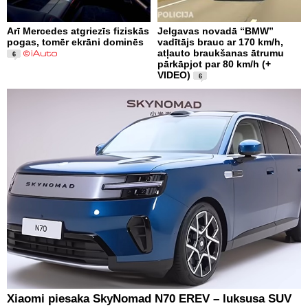
Arī Mercedes atgriezīs fiziskās
Jelgavas novadā “BMW”
pogas, tomēr ekrāni dominēs
vadītājs brauc ar 170 km/h,
atļauto braukšanas ātrumu
6
pārkāpjot par 80 km/h (+
VIDEO)
6
Xiaomi piesaka SkyNomad N70 EREV – luksusa SUV