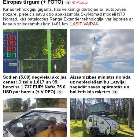
Eiropas tirgum (+ FOTO)
4
Ķīnas tehnoloģiju gigants, kas veiksmīgi darbojas arī autobūves
nozarē, pieteicis savu otro apakšzīmola SkyNomad modeli N70
Nomad, kas pateicoties Range Extender tehnoloģijai var lepoties ar
kopējo sniedzamību līdz 1461 km.
LASĪT VAIRĀK
Šodien (5.08) degvielai akcijas
Aizsardzības ministrs norāda
cenas: Dīzelis 1.817 un 95.
uz nepieciešamību Latvijai
benzīns 1.737 EUR! Nafta 75.6
sagādāt savas spārnotās un
USD par barelu (+ VIDEO)
ballistiskās raķetes
9
11