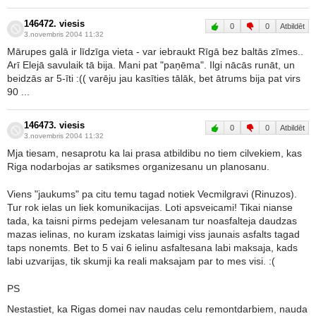
146472. viesis
0
0
Atbildēt
3.novembris 2004 11:32
Mārupes galā ir līdzīga vieta - var iebraukt Rīgā bez baltās zīmes..
Arī Elejā savulaik tā bija. Mani pat "paņēma". Ilgi nācās runāt, un
beidzās ar 5-īti :(( varēju jau kasīties tālāk, bet ātrums bija pat virs
90 ...
146473. viesis
0
0
Atbildēt
3.novembris 2004 11:32
Mja tiesam, nesaprotu ka lai prasa atbildibu no tiem cilvekiem, kas
Riga nodarbojas ar satiksmes organizesanu un planosanu.
Viens "jaukums" pa citu temu tagad notiek Vecmilgravi (Rinuzos).
Tur rok ielas un liek komunikacijas. Loti apsveicami! Tikai nianse
tada, ka taisni pirms pedejam velesanam tur noasfalteja daudzas
mazas ielinas, no kuram izskatas laimigi viss jaunais asfalts tagad
taps nonemts. Bet to 5 vai 6 ielinu asfaltesana labi maksaja, kads
labi uzvarijas, tik skumji ka reali maksajam par to mes visi. :(
PS
Nestastiet, ka Rigas domei nav naudas celu remontdarbiem, nauda