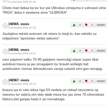
3.novembris 2004 21:44
Choto man liekas ka tur kur pie Ulbrokas zimejuma ir uzkrasot zime
"RIGA" daba ir atodama zime "ULBROKA"
146565. viesis
0
0
Atbildēt
3.novembris 2004 21:53
Jautajiens teksta autoram cik reizes tu lasiji to, kas rakstits uz
celjazimes "apzivotas vietas sakums"
146566. viesis
0
0
Atbildēt
3.novembris 2004 22:07
caur papireni velku 70-90,gajejiem neomuligi,vispar super tikai
autobusi trauce.ja jau smagajiem tur braukt aizliegts tad
autobusiem vismaz iebrauktuves vareja uztaisit.zimi gan nevajag.
146567. viesis
0
0
Atbildēt
3.novembris 2004 22:15
braucu pa to celu ieksa riga 5X nedela un nekad neuzvienu cp
neesmu tur saticis,vini stav talak meza kur jau zime 70.cilveciskais
faktors,bet ganjau kads ir ari nomaksajis.