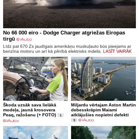
No 66 000 eiro - Dodge Charger atgriežas Eiropas
tirgū
Līdz pat 670 Zs jaudīgais amerikāņu muskuļauto būs pieejams ar
benzīna motoru un arī kā pilnībā elektrisks mdelis.
LASĪT VAIRĀK
Škoda uzsāk sava lielākā
Miljardu vērtajam Aston Martin
modeļa, jaunā krosovera
debesskrāpim Maiami
Peaq, ražošanu (+ FOTO)
atklājušies nopietni defekti
1
5