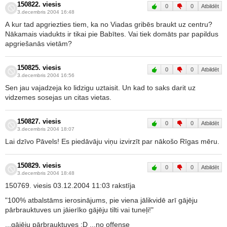
150822. viesis
0
0
Atbildēt
3.decembris 2004 16:48
A kur tad apgriezties tiem, ka no Viadas gribēs braukt uz centru?
Nākamais viadukts ir tikai pie Babītes. Vai tiek domāts par papildus
apgriešanās vietām?
150825. viesis
0
0
Atbildēt
3.decembris 2004 16:56
Sen jau vajadzeja ko lidzigu uztaisit. Un kad to saks darit uz
vidzemes sosejas un citas vietas.
150827. viesis
0
0
Atbildēt
3.decembris 2004 18:07
Lai dzīvo Pāvels! Es piedāvāju viņu izvirzīt par nākošo Rīgas mēru.
150829. viesis
0
0
Atbildēt
3.decembris 2004 18:48
150769. viesis 03.12.2004 11:03 rakstīja
"100% atbalstāms ierosinājums, pie viena jālikvidē arī gājēju
pārbrauktuves un jāierīko gājēju tilti vai tuneļi!"
...gājēju pārbrauktuves :D ...no offense