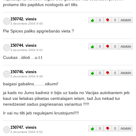
protams tiks papildus noslogots arī tilts.
150742. viesis
0
0
Atbildēt
3.decembris 2004 9:40
Pie Spices paliks apgriešanās vieta ?
150744. viesis
0
0
Atbildēt
3.decembris 2004 9:41
Cuukas ..idioti ...u.t.t
150746. viesis
0
0
Atbildēt
3.decembris 2004 9:49
baigasi gabalins.........sikumi!
ja kads no Jums kadreiz ir bijis uz kada no Vacijas autobaniem jeb
kaut vai lielakas pilsetas centralajam ielam, tad Jus nekad tur
neredzesiet sadus pagriesanas variantus !!!!!
Ir vai nu tilti jeb regulejami krustojumi!!!!
150747. viesis
0
0
Atbildēt
3.decembris 2004 9:52