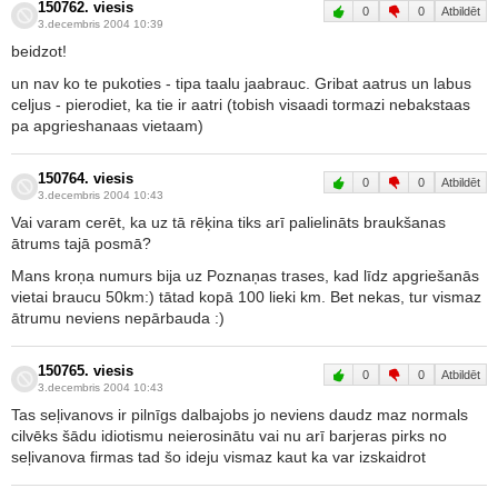
150762. viesis
0
0
Atbildēt
3.decembris 2004 10:39
beidzot!
un nav ko te pukoties - tipa taalu jaabrauc. Gribat aatrus un labus
celjus - pierodiet, ka tie ir aatri (tobish visaadi tormazi nebakstaas
pa apgrieshanaas vietaam)
150764. viesis
0
0
Atbildēt
3.decembris 2004 10:43
Vai varam cerēt, ka uz tā rēķina tiks arī palielināts braukšanas
ātrums tajā posmā?
Mans kroņa numurs bija uz Poznaņas trases, kad līdz apgriešanās
vietai braucu 50km:) tātad kopā 100 lieki km. Bet nekas, tur vismaz
ātrumu neviens nepārbauda :)
150765. viesis
0
0
Atbildēt
3.decembris 2004 10:43
Tas seļivanovs ir pilnīgs dalbajobs jo neviens daudz maz normals
cilvēks šādu idiotismu neierosinātu vai nu arī barjeras pirks no
seļivanova firmas tad šo ideju vismaz kaut ka var izskaidrot