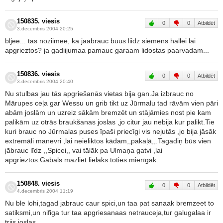
150835. viesis
0
0
Atbildēt
3.decembris 2004 20:25
bljee... tas noziimee, ka jaabrauc buus liidz siemens hallei lai
apgrieztos? ja gadiijumaa pamauc garaam lidostas paarvadam...
150836. viesis
0
0
Atbildēt
3.decembris 2004 20:40
Nu stulbas jau tās apgriešanās vietas bija gan.Ja izbrauc no
Mārupes ceļa gar Wessu un grib tikt uz Jūrmalu tad rāvām vien pāri
abām joslām un uzreiz sākām bremzēt un stājāmies nost pie kam
palikām uz otrās braukšanas joslas ,jo citur jau nebija kur palikt.Tie
kuri brauc no Jūrmalas puses īpaši priecīgi vis nejutās ,jo bija jāsāk
extremāli manevri ,lai neieliktos kādam,,pakaļā,,.Tagadiņ būs vien
jābrauc līdz ,,Spicei,, vai tālāk pa Ulmaņa gatvi ,lai
apgrieztos.Gabals mazliet lielāks toties mierīgāk.
150848. viesis
0
0
Atbildēt
4.decembris 2004 11:19
Nu ble lohi,tagad jabrauc caur spici,un taa pat sanaak bremzeet to
satiksmi,un nifiga tur taa apgriesanaas netrauceja,tur galugalaa ir
triis joslas