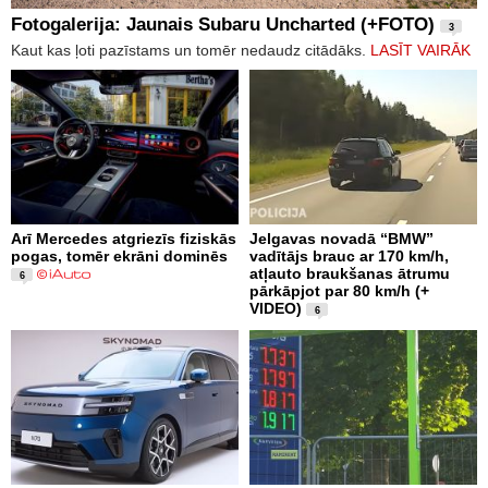
Fotogalerija: Jaunais Subaru Uncharted (+FOTO)
3
Kaut kas ļoti pazīstams un tomēr nedaudz citādāks.
LASĪT VAIRĀK
Arī Mercedes atgriezīs fiziskās
Jelgavas novadā “BMW”
pogas, tomēr ekrāni dominēs
vadītājs brauc ar 170 km/h,
atļauto braukšanas ātrumu
6
pārkāpjot par 80 km/h (+
VIDEO)
6