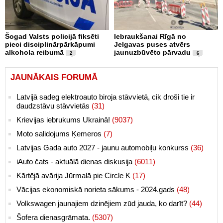
Šogad Valsts policijā fiksēti
Iebraukšanai Rīgā no
pieci disciplinārpārkāpumi
Jelgavas puses atvērs
alkohola reibumā
jaunuzbūvēto pārvadu
2
6
JAUNĀKAIS FORUMĀ
Latvijā sadeg elektroauto biroja stāvvietā, cik droši tie ir
daudzstāvu stāvvietās
(31)
Krievijas iebrukums Ukrainā!
(9037)
Moto salidojums Ķemeros
(7)
Latvijas Gada auto 2027 - jaunu automobiļu konkurss
(36)
iAuto čats - aktuālā dienas diskusija
(6011)
Kārtējā avārija Jūrmalā pie Circle K
(17)
Vācijas ekonomiskā norieta sākums - 2024.gads
(48)
Volkswagen jaunajiem dzinējiem zūd jauda, ko darīt?
(44)
Šofera dienasgrāmata.
(5307)