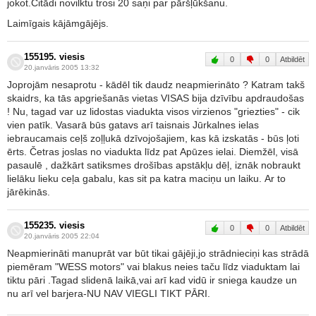
jokot.Citādi novilktu trosi 20 saņi par pāršļūkšanu.
Laimīgais kājāmgājējs.
155195. viesis
0
0
Atbildēt
20.janvāris 2005 13:32
Joprojām nesaprotu - kādēl tik daudz neapmierināto ? Katram takš
skaidrs, ka tās apgriešanās vietas VISAS bija dzīvību apdraudošas
! Nu, tagad var uz lidostas viadukta visos virzienos "griezties" - cik
vien patīk. Vasarā būs gatavs arī taisnais Jūrkalnes ielas
iebraucamais ceļš zoļļukā dzīvojošajiem, kas kā izskatās - būs ļoti
ērts. Četras joslas no viadukta līdz pat Apūzes ielai. Diemžēl, visā
pasaulē , dažkārt satiksmes drošības apstākļu dēļ, iznāk nobraukt
lielāku lieku ceļa gabalu, kas sit pa katra maciņu un laiku. Ar to
jārēkinās.
155235. viesis
0
0
Atbildēt
20.janvāris 2005 22:04
Neapmierināti manuprāt var būt tikai gājēji,jo strādnieciņi kas strādā
piemēram "WESS motors" vai blakus neies taču līdz viaduktam lai
tiktu pāri .Tagad slidenā laikā,vai arī kad vidū ir sniega kaudze un
nu arī vel barjera-NU NAV VIEGLI TIKT PĀRI.