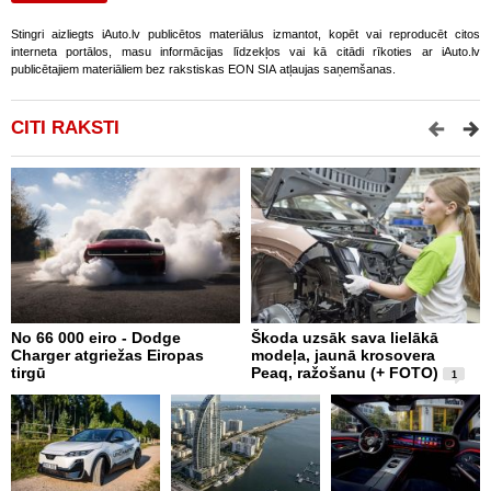
Stingri aizliegts iAuto.lv publicētos materiālus izmantot, kopēt vai reproducēt citos
interneta portālos, masu informācijas līdzekļos vai kā citādi rīkoties ar iAuto.lv
publicētajiem materiāliem bez rakstiskas EON SIA atļaujas saņemšanas.
CITI RAKSTI
No 66 000 eiro - Dodge
Škoda uzsāk sava lielākā
X
Charger atgriežas Eiropas
modeļa, jaunā krosovera
N
tirgū
Peaq, ražošanu (+ FOTO)
E
1