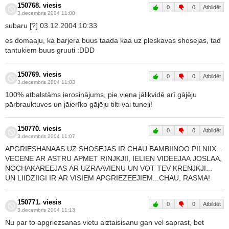
150768. viesis
0
0
Atbildēt
3.decembris 2004 11:00
subaru [?] 03.12.2004 10:33
es domaaju, ka barjera buus taada kaa uz pleskavas shosejas, tad
tantukiem buus gruuti :DDD
150769. viesis
0
0
Atbildēt
3.decembris 2004 11:03
100% atbalstāms ierosinājums, pie viena jālikvidē arī gājēju
pārbrauktuves un jāierīko gājēju tilti vai tuneļi!
150770. viesis
0
0
Atbildēt
3.decembris 2004 11:07
APGRIESHANAAS UZ SHOSEJAS IR CHAU BAMBIINOO PILNIIX...
VECENE AR ASTRU APMET RINJKJII, IELIEN VIDEEJAA JOSLAA,
NOCHAKAREEJAS AR UZRAAVIENU UN VOT TEV KRENJKJI...
UN LIIDZIIGI IR AR VISIEM APGRIEZEEJIEM...CHAU, RASMA!
150771. viesis
0
0
Atbildēt
3.decembris 2004 11:13
Nu par to apgriezsanas vietu aiztaisisanu gan vel saprast, bet