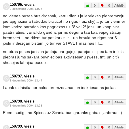
150796. viesis
0
0
Atbildēt
3.decembris 2004 13:27
no vienas puses bus droshak, katru dienu ja ieprieksh piebremzeju
pie apgrieziena (atrodas braucot no rigas - aiz sky)... jo tur vienmer
kamikadze paradas kas pagriezas uz 3! vai 2! joslu un knapi var
paatrinaties, vai izlido gandriz pirms deguna taa kaa vajag strauji
bremzeet... no ritiem tur pat korkis ir... un braukt no rigas par 3
joslu ir diezgan bistami jo tur var STAVET masinas !!!....
no otras puses jarisina jautaju par gajeju parejam... pec tam ir liels
pieprasijums sakara buvniecibas aktivizesanu (wess, tnt, un citi)
shosejas labajaa pusee..
150797. viesis
0
0
Atbildēt
3.decembris 2004 13:47
Labak uztaisitu normalos bremzesanas un ieskriesanas joslas...
150798. viesis
0
0
Atbildēt
3.decembris 2004 13:58
Eeee, sudigi, no Spices uz Scania bus garaaks gabals jaabrauc ;)
150799. viesis
0
0
Atbildēt