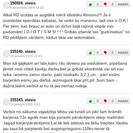
150924. viesis
0
0
Atbildēt
6.decembris 2004 14:12
Atkal RD izceļas ar augtākā mērā idiotisku lēmumu!!! Ja ir
izveidotas speciālas kabatas, lai veikti šo manevru, tad viss ir O.K.!
Par tiem, kas brauc ar auto un dzīvo šajā rajonā vispār nav
padomāts! I D I O T I S M S! ! ! ! Gribās izlamāt tas "gudriniekus" no
RD pēdējiem vārdiem, kādus tikai var iedomāties....
155140. viesis
0
0
Atbildēt
19.janvāris 2005 23:43
Man kā gājējam arī labi,katru rītu skrienu pa viaduktiem, pīpēšana
jāmet nost citādi kavēju darbu,bet ja gribās eksrēmāk vai arī nav
laika -ieņemu zemo startu, pats noskaitu 3,2,1,un ...pāri visām
barjerām esmu jau darbā ,aizmugurē tikai pīīī,pīī ,bum bam -
dažriz,laikm,varbūt ai nu tā jau nemaz nebija.
155143. viesis
0
0
Atbildēt
20.janvāris 2005 0:02
Varbūt no sākuma vajadzēja tiltiņu vai tuneli un pēc tam krāmēt
barjeras ?Jo agrāk man bija parasts pārskrējiens starp mašīnām
,tagad barjerpārskrējiens.Lai tik liek sētiņas es likšu trepītes.Varētu
jau kaut kā parplanēt,bet augstspriegums-110kv.nevar tā