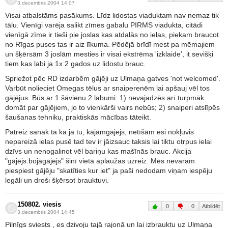
3.decembris 2004 14:07
Visai atbalstāms pasākums. Līdz lidostas viaduktam nav nemaz tik
tālu. Vienīgi varēja salikt zīmes gabalu PIRMS viadukta, citādi
vienīgā zīme ir tieši pie joslas kas atdalās no ielas, piekam braucot
no Rīgas puses tas ir aiz līkuma. Pēdējā brīdī mest pa mēmajiem
un šķērsām 3 joslām mesties ir visai ekstrēma 'izklaide', it sevišķi
tiem kas labi ja 1x 2 gados uz lidostu brauc.
Spriežot pēc RD izdarbēm gājēji uz Ulmaņa gatves 'not welcomed'.
Varbūt nolieciet Omegas tēlus ar snaiperenēm lai apšauj vēl tos
gājējus. Būs ar 1 šāvienu 2 labumi: 1) nevajadzēs arī turpmāk
domāt par gājējiem, jo to vienkārši vairs nebūs; 2) snaiperi atslīpēs
šaušanas tehniku, praktiskās mācības tāteikt.
Patreiz sanāk tā ka ja tu, kājāmgājējs, netīšām esi nokļuvis
nepareizā ielas pusē tad tev ir jāizsauc taksis lai tiktu otrpus ielai
dzīvs un nenogalinot vēl bariņu kas mašīnās brauc. Akcija
"gājējs.bojāgājējs" šinī vietā aplaužas uzreiz. Mēs nevaram
piespiest gājēju "skatīties kur iet" ja paši nedodam viņam iespēju
legāli un droši šķērsot brauktuvi.
150802. viesis
0
0
Atbildēt
3.decembris 2004 14:45
Pilnīgs sviests , es dzivoju tajā rajonā un lai izbrauktu uz Ulmaņa