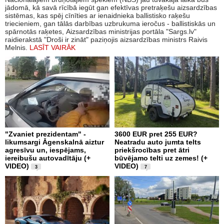
jādomā, kā savā rīcībā iegūt gan efektīvas pretraķešu aizsardzības
sistēmas, kas spēj cīnīties ar ienaidnieka ballistisko raķešu
triecieniem, gan tālās darbības uzbrukuma ieročus - ballistiskās un
spārnotās raķetes, Aizsardzības ministrijas portāla "Sargs.lv"
raidierakstā "Droši ir zināt" paziņojis aizsardzības ministrs Raivis
Melnis.
LASĪT VAIRĀK
"Zvaniet prezidentam" -
3600 EUR pret 255 EUR?
likumsargi Āgenskalnā aiztur
Neatradu auto jumta telts
agresīvu un, iespējams,
priekšrocības pret ātri
iereibušu autovadītāju (+
būvējamo telti uz zemes! (+
VIDEO)
VIDEO)
3
7