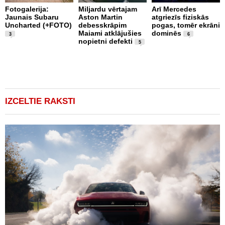
Fotogalerija:
Miljardu vērtajam
Arī Mercedes
Jaunais Subaru
Aston Martin
atgriezīs fiziskās
P
Uncharted (+FOTO)
debesskrāpim
pogas, tomēr ekrāni
s
Maiami atklājušies
dominēs
p
3
6
nopietni defekti
L
5
p
v
(
IZCELTIE RAKSTI