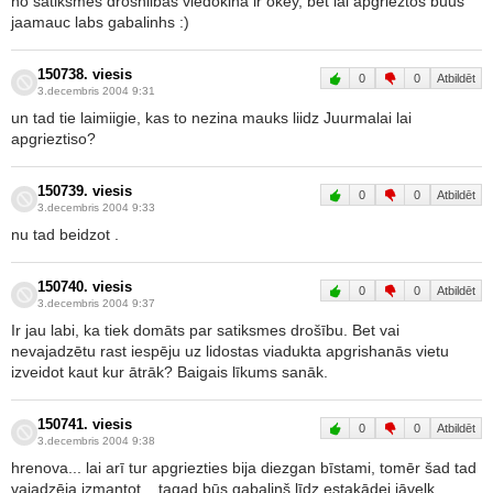
no satiksmes droshiibas viedoklha ir okey, bet lai apgrieztos buus
jaamauc labs gabalinhs :)
150738. viesis
0
0
Atbildēt
3.decembris 2004 9:31
un tad tie laimiigie, kas to nezina mauks liidz Juurmalai lai
apgrieztiso?
150739. viesis
0
0
Atbildēt
3.decembris 2004 9:33
nu tad beidzot .
150740. viesis
0
0
Atbildēt
3.decembris 2004 9:37
Ir jau labi, ka tiek domāts par satiksmes drošību. Bet vai
nevajadzētu rast iespēju uz lidostas viadukta apgrishanās vietu
izveidot kaut kur ātrāk? Baigais līkums sanāk.
150741. viesis
0
0
Atbildēt
3.decembris 2004 9:38
hrenova... lai arī tur apgriezties bija diezgan bīstami, tomēr šad tad
vajadzēja izmantot... tagad būs gabaliņš līdz estakādei jāvelk...