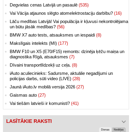
Degvielas cenas Latvijā un pasaulē
(535)
Vai Vācija atjaunos slēgto atomelektrostaciju darbību?
(16)
Lāču medības Latvijā! Vai populācija ir kļuvusi nekontrolējama
un būtu jāsāk medības?
(56)
BMW X7 auto tests, atsauksmes un iespaidi
(8)
Makslīgais intelekts (MI)
(177)
BMW F10 un X5 (E70/F15) remonts: dzinēja ķēžu maiņa un
diagnostika Rīgā, atsauksmes
(7)
Dīvaini transportlīdzekļi uz ceļa.
(8)
iAuto aculiecinieks: Sadursme, aktuālie negadījumi un
policijas darbs, sūti video (LIVE)
(28)
Jaunā iAuto.lv mobilā versija 2026
(27)
Gaismas auto
(27)
Vai tiešām latvieši ir komunisti?
(41)
LASĪTĀKIE RAKSTI
Dienas
Nedēļas