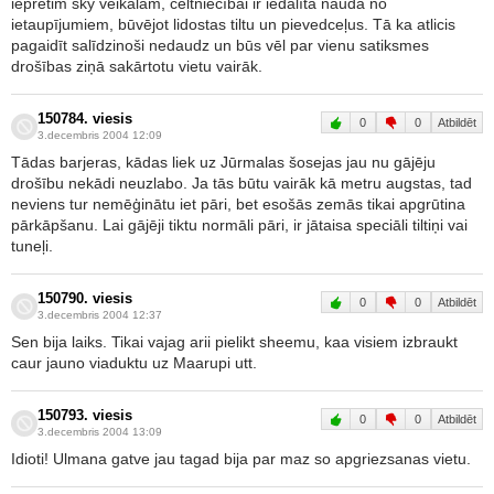
iepretim sky veikalam, celtniecībai ir iedalīta nauda no
ietaupījumiem, būvējot lidostas tiltu un pievedceļus. Tā ka atlicis
pagaidīt salīdzinoši nedaudz un būs vēl par vienu satiksmes
drošības ziņā sakārtotu vietu vairāk.
150784. viesis
0
0
Atbildēt
3.decembris 2004 12:09
Tādas barjeras, kādas liek uz Jūrmalas šosejas jau nu gājēju
drošību nekādi neuzlabo. Ja tās būtu vairāk kā metru augstas, tad
neviens tur nemēģinātu iet pāri, bet esošās zemās tikai apgrūtina
pārkāpšanu. Lai gājēji tiktu normāli pāri, ir jātaisa speciāli tiltiņi vai
tuneļi.
150790. viesis
0
0
Atbildēt
3.decembris 2004 12:37
Sen bija laiks. Tikai vajag arii pielikt sheemu, kaa visiem izbraukt
caur jauno viaduktu uz Maarupi utt.
150793. viesis
0
0
Atbildēt
3.decembris 2004 13:09
Idioti! Ulmana gatve jau tagad bija par maz so apgriezsanas vietu.