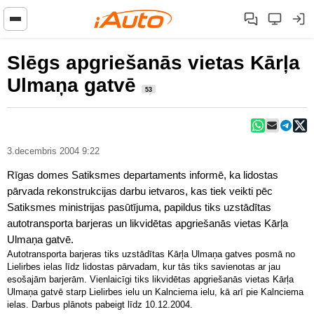
Slēgs apgriešanās vietas Kārļa
Ulmaņa gatvē
53
3.decembris 2004 9:22
Rīgas domes Satiksmes departaments informē, ka lidostas
pārvada rekonstrukcijas darbu ietvaros, kas tiek veikti pēc
Satiksmes ministrijas pasūtījuma, papildus tiks uzstādītas
autotransporta barjeras un likvidētas apgriešanās vietas Kārļa
Ulmaņa gatvē.
Autotransporta barjeras tiks uzstādītas Kārļa Ulmaņa gatves posmā no
Lielirbes ielas līdz lidostas pārvadam, kur tās tiks savienotas ar jau
esošajām barjerām. Vienlaicīgi tiks likvidētas apgriešanās vietas Kārļa
Ulmaņa gatvē starp Lielirbes ielu un Kalnciema ielu, kā arī pie Kalnciema
ielas. Darbus plānots pabeigt līdz 10.12.2004.