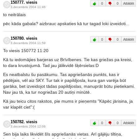
150777. viesis
0
0
Atbildēt
3.decembris 2004 11:46
to neitrālais
pēc kāda gabala? aizbrauc apskaties kā tur tagad loki izveidoti...
150780. viesis
0
0
Atbildēt
3.decembris 2004 11:59
To viesis 150772 11:20
Kā tu iedomājies barjeras uz Brīvībenes. Tie kas griežas pa kreisi,
to dara krustojumā. Tad jau jālikvidē šķērsielas:D
Es neatbalstu šu pasākumu. Tas apgriešanās punkts, kas ir
pēdējais, vēl aiz SKY. Tur tak ir papildjosla, kura gan varēja būt
garāka, bet izveidojot tādas papildjoslas, manuprāt būtu pietiekami.
Nav jau tā, ka tur nogriežas 20 autiņi minūtē.
Kā jau teicu citos rakstos, pie mums ir pieņemts "Kāpēc jārisina, ja
var klapēt ciet":(
150782. viesis
0
0
Atbildēt
3.decembris 2004 12:06
Sen bija laiks likvidēt šīs apgriešanās vietas. Arī gājēju tiltiņa,