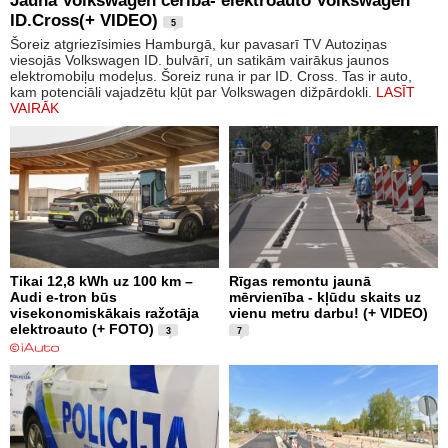
Jaunā Volkswagen cerība- elektroauto Volkswagen
ID.Cross(+ VIDEO)
5
Šoreiz atgriezīsimies Hamburgā, kur pavasarī TV Autoziņas
viesojās Volkswagen ID. bulvārī, un satikām vairākus jaunos
elektromobiļu modeļus. Šoreiz runa ir par ID. Cross. Tas ir auto,
kam potenciāli vajadzētu kļūt par Volkswagen dižpārdokli.
LASĪT
VAIRĀK
Tikai 12,8 kWh uz 100 km –
Rīgas remontu jaunā
Audi e-tron būs
mērvienība - kļūdu skaits uz
visekonomiskākais ražotāja
vienu metru darbu! (+ VIDEO)
elektroauto (+ FOTO)
3
7