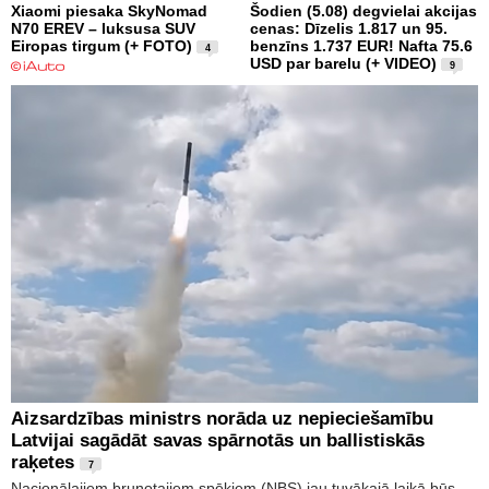
Xiaomi piesaka SkyNomad
Šodien (5.08) degvielai akcijas
N70 EREV – luksusa SUV
cenas: Dīzelis 1.817 un 95.
Eiropas tirgum (+ FOTO)
benzīns 1.737 EUR! Nafta 75.6
4
USD par barelu (+ VIDEO)
9
Aizsardzības ministrs norāda uz nepieciešamību
Latvijai sagādāt savas spārnotās un ballistiskās
raķetes
7
Nacionālajiem bruņotajiem spēkiem (NBS) jau tuvākajā laikā būs