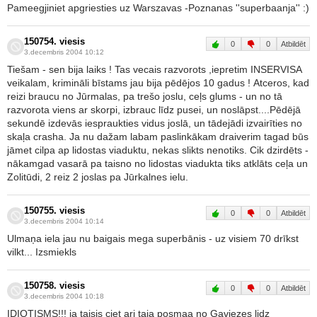
Pameegjiniet apgriesties uz Warszavas -Poznanas ''superbaanja'' :)
150754. viesis
0
0
Atbildēt
3.decembris 2004 10:12
Tiešam - sen bija laiks ! Tas vecais razvorots ,iepretim INSERVISA
veikalam, krimināli bīstams jau bija pēdējos 10 gadus ! Atceros, kad
reizi braucu no Jūrmalas, pa trešo joslu, ceļs glums - un no tā
razvorota viens ar skorpi, izbrauc līdz pusei, un noslāpst....Pēdējā
sekundē izdevās iespraukties vidus joslā, un tādejādi izvairīties no
skaļa crasha. Ja nu dažam labam paslinkākam draiverim tagad būs
jāmet cilpa ap lidostas viaduktu, nekas slikts nenotiks. Cik dzirdēts -
nākamgad vasarā pa taisno no lidostas viadukta tiks atklāts ceļa un
Zolitūdi, 2 reiz 2 joslas pa Jūrkalnes ielu.
150755. viesis
0
0
Atbildēt
3.decembris 2004 10:14
Ulmaņa iela jau nu baigais mega superbānis - uz visiem 70 drīkst
vilkt... Izsmiekls
150758. viesis
0
0
Atbildēt
3.decembris 2004 10:18
IDIOTISMS!!! ja taisis ciet ari taja posmaa no Gaviezes lidz