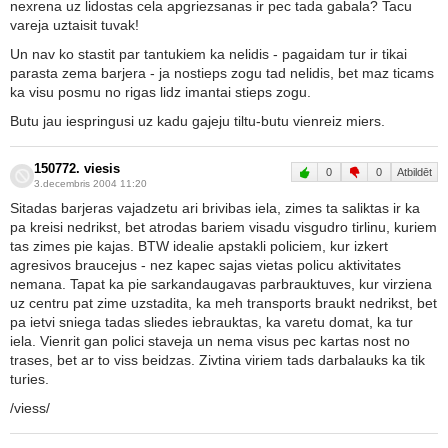
nexrena uz lidostas cela apgriezsanas ir pec tada gabala? Tacu
vareja uztaisit tuvak!
Un nav ko stastit par tantukiem ka nelidis - pagaidam tur ir tikai
parasta zema barjera - ja nostieps zogu tad nelidis, bet maz ticams
ka visu posmu no rigas lidz imantai stieps zogu.
Butu jau iespringusi uz kadu gajeju tiltu-butu vienreiz miers.
150772. viesis
0
0
Atbildēt
3.decembris 2004 11:20
Sitadas barjeras vajadzetu ari brivibas iela, zimes ta saliktas ir ka
pa kreisi nedrikst, bet atrodas bariem visadu visgudro tirlinu, kuriem
tas zimes pie kajas. BTW idealie apstakli policiem, kur izkert
agresivos braucejus - nez kapec sajas vietas policu aktivitates
nemana. Tapat ka pie sarkandaugavas parbrauktuves, kur virziena
uz centru pat zime uzstadita, ka meh transports braukt nedrikst, bet
pa ietvi sniega tadas sliedes iebrauktas, ka varetu domat, ka tur
iela. Vienrit gan polici staveja un nema visus pec kartas nost no
trases, bet ar to viss beidzas. Zivtina viriem tads darbalauks ka tik
turies.
/viess/