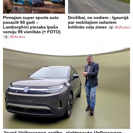
Pirmajam super sporta auto
Drošībai, ne sodiem - Igaunijā
pasaulē 60 gadi –
par mobilajiem radariem
Lamborghini piesaka īpašo
brīdinās ceļa zimes
12
versiju 99 vienībās (+ FOTO)
3