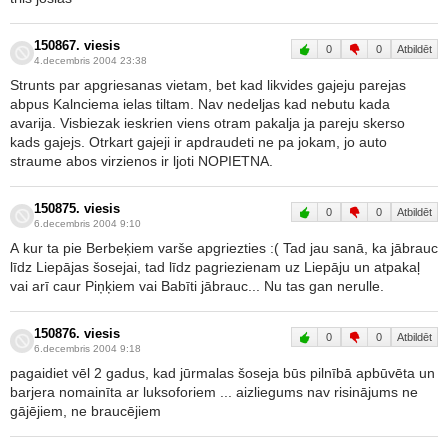
150867. viesis
0
0
Atbildēt
4.decembris 2004 23:38
Strunts par apgriesanas vietam, bet kad likvides gajeju parejas
abpus Kalnciema ielas tiltam. Nav nedeljas kad nebutu kada
avarija. Visbiezak ieskrien viens otram pakalja ja pareju skerso
kads gajejs. Otrkart gajeji ir apdraudeti ne pa jokam, jo auto
straume abos virzienos ir ljoti NOPIETNA.
150875. viesis
0
0
Atbildēt
6.decembris 2004 9:10
A kur ta pie Berbeķiem varše apgriezties :( Tad jau sanā, ka jābrauc
līdz Liepājas šosejai, tad līdz pagriezienam uz Liepāju un atpakaļ
vai arī caur Piņķiem vai Babīti jābrauc... Nu tas gan nerulle.
150876. viesis
0
0
Atbildēt
6.decembris 2004 9:18
pagaidiet vēl 2 gadus, kad jūrmalas šoseja būs pilnībā apbūvēta un
barjera nomainīta ar luksoforiem ... aizliegums nav risinājums ne
gājējiem, ne braucējiem