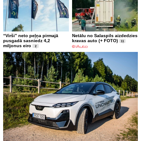
“Virši” neto peļņa pirmajā
Netālu no Salaspils aizdedzies
pusgadā sasniedz 4,2
kravas auto (+ FOTO)
11
miljonus eiro
2