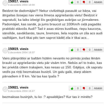
150817. viesis
0
0
Atbildēt
3.decembris 2004 16:00
Beidzot tie dadomājās!!! Nekur civilizētajā pasaulē uz bāņa, vai
ātrgaitas šosejas nav viena līmeņa apgriešanās vietu! Beidzot ir
sapratuši, ka laiks izbeigt šīs gezjēdzīgas avārijas uz jūrmalenes.
Padomājiet, kas sanāk, ja jums braucot uz 100Km/h ceļā pagadās
praktiski stāvošs Audi? Tad ir asas stūres kustības, riepu kaucoņa,
sānslīde, savākšanās, taure, bremzes, liela nopūta un zila acs audi
vadītājam, kurš tikai pēc tam saprot kādēļ zila ir tikai acs...
150819. viesis
0
0
Atbildēt
3.decembris 2004 16:37
Vairs plānprātiņi ar baltām hūtēm nevarēs no pirmās joslas lēnām
braukt uz apgriešanās vietu pār visām trim. Nebūs arī to trako, kas
lec priekšā citiem trakajiem, kas nesas uz 150. Gājējus, cik sapratu
vedīs pa riņķi bezmaksas busiņš. Un galu galā, starp abiem
pārvadiem ir 8 km. Vai tas kas īpašs ?
150821. viesis
0
0
Atbildēt
3.decembris 2004 16:47
bezmaksas businjsh, tu ko :? apsaldējies? Kur tas ir minēts?