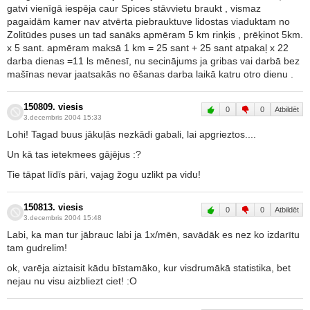
gatvi vienīgā iespēja caur Spices stāvvietu braukt , vismaz
pagaidām kamer nav atvērta piebrauktuve lidostas viaduktam no
Zolitūdes puses un tad sanāks apmēram 5 km rinķis , prēķinot 5km.
x 5 sant. apmēram maksā 1 km = 25 sant + 25 sant atpakaļ x 22
darba dienas =11 ls mēnesī, nu secinājums ja gribas vai darbā bez
mašīnas nevar jaatsakās no ēšanas darba laikā katru otro dienu .
150809. viesis
0
0
Atbildēt
3.decembris 2004 15:33
Lohi! Tagad buus jākuļās nezkādi gabali, lai apgrieztos....
Un kā tas ietekmees gājējus :?
Tie tāpat līdīs pāri, vajag žogu uzlikt pa vidu!
150813. viesis
0
0
Atbildēt
3.decembris 2004 15:48
Labi, ka man tur jābrauc labi ja 1x/mēn, savādāk es nez ko izdarītu
tam gudrelim!
ok, varēja aiztaisit kādu bīstamāko, kur visdrumākā statistika, bet
nejau nu visu aizbliezt ciet! :O