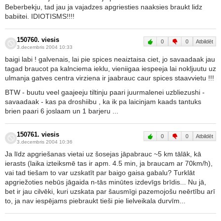
Beberbekju, tad jau ja vajadzes apgriesties naaksies braukt lidz
babiitei. IDIOTISMS!!!!
150760. viesis
0
0
Atbildēt
3.decembris 2004 10:33
baigi labi ! galvenais, lai pie spices neaiztaisa ciet, jo savaadaak jau
tagad braucot pa kalnciema ieklu, vieniigaa iespeeja lai nokljuutu uz
ulmanja gatves centra virziena ir jaabrauc caur spices staavvietu !!!
BTW - buutu veel gaajeeju tiltinju paari juurmalenei uzbliezushi -
savaadaak - kas pa droshiibu , ka ik pa laicinjam kaads tantuks
brien paari 6 joslaam un 1 barjeru ...
150761. viesis
0
0
Atbildēt
3.decembris 2004 10:36
Ja līdz apgriešanas vietai uz šosejas jāpabrauc ~5 km tālāk, kā
ierasts (laika izteiksmē tas ir apm. 4.5 min, ja braucam ar 70km/h),
vai tad tiešam to var uzskatīt par baigo gaisa gabalu? Turklāt
apgriežoties nebūs jāgaida n-tās minūtes izdevīgs brīdis... Nu jā,
bet ir jau cilvēki, kuri uzskata par šausmīgi pazemojošu neērtību arī
to, ja nav iespējams piebraukt tieši pie lielveikala durvīm...