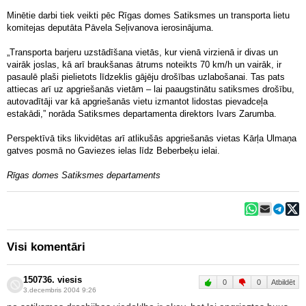
Minētie darbi tiek veikti pēc Rīgas domes Satiksmes un transporta lietu
komitejas deputāta Pāvela Seļivanova ierosinājuma.
„Transporta barjeru uzstādīšana vietās, kur vienā virzienā ir divas un
vairāk joslas, kā arī braukšanas ātrums noteikts 70 km/h un vairāk, ir
pasaulē plaši pielietots līdzeklis gājēju drošības uzlabošanai. Tas pats
attiecas arī uz apgriešanās vietām – lai paaugstinātu satiksmes drošību,
autovadītāji var kā apgriešanās vietu izmantot lidostas pievadceļa
estakādi,” norāda Satiksmes departamenta direktors Ivars Zarumba.
Perspektīvā tiks likvidētas arī atlikušās apgriešanās vietas Kārļa Ulmaņa
gatves posmā no Gaviezes ielas līdz Beberbeķu ielai.
Rīgas domes Satiksmes departaments
Visi komentāri
150736. viesis
0
0
Atbildēt
3.decembris 2004 9:26