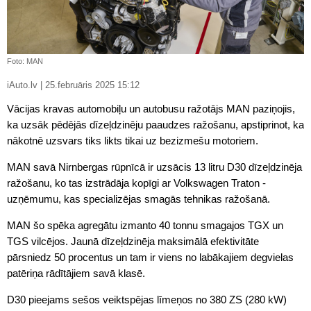
Foto: MAN
iAuto.lv | 25.februāris 2025 15:12
Vācijas kravas automobiļu un autobusu ražotājs MAN paziņojis,
ka uzsāk pēdējās dīzeļdzinēju paaudzes ražošanu, apstiprinot, ka
nākotnē uzsvars tiks likts tikai uz bezizmešu motoriem.
MAN savā Nirnbergas rūpnīcā ir uzsācis 13 litru D30 dīzeļdzinēja
ražošanu, ko tas izstrādāja kopīgi ar Volkswagen Traton -
uzņēmumu, kas specializējas smagās tehnikas ražošanā.
MAN šo spēka agregātu izmanto 40 tonnu smagajos TGX un
TGS vilcējos. Jaunā dīzeļdzinēja maksimālā efektivitāte
pārsniedz 50 procentus un tam ir viens no labākajiem degvielas
patēriņa rādītājiem savā klasē.
D30 pieejams sešos veiktspējas līmeņos no 380 ZS (280 kW)