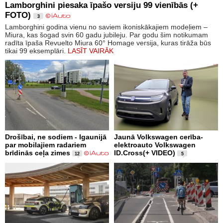
Lamborghini piesaka īpašo versiju 99 vienībās (+
FOTO)
3
Lamborghini godina vienu no saviem ikoniskākajiem modeļiem –
Miura, kas šogad svin 60 gadu jubileju. Par godu šim notikumam
radīta īpaša Revuelto Miura 60° Homage versija, kuras tirāža būs
tikai 99 eksemplāri.
LASĪT VAIRĀK
Drošībai, ne sodiem - Igaunijā
Jaunā Volkswagen cerība-
par mobilajiem radariem
elektroauto Volkswagen
brīdinās ceļa zimes
ID.Cross(+ VIDEO)
12
5