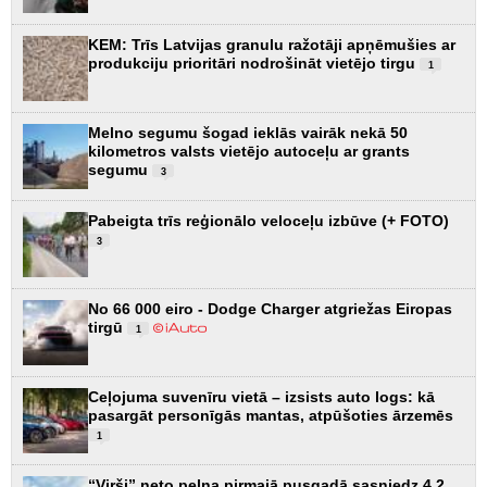
KEM: Trīs Latvijas granulu ražotāji apņēmušies ar
produkciju prioritāri nodrošināt vietējo tirgu
1
Melno segumu šogad ieklās vairāk nekā 50
kilometros valsts vietējo autoceļu ar grants
segumu
3
Pabeigta trīs reģionālo veloceļu izbūve (+ FOTO)
3
No 66 000 eiro - Dodge Charger atgriežas Eiropas
tirgū
1
Ceļojuma suvenīru vietā – izsists auto logs: kā
pasargāt personīgās mantas, atpūšoties ārzemēs
1
“Virši” neto peļņa pirmajā pusgadā sasniedz 4,2