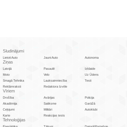
Sludinājumi
Lietoti Auto
Jauni Auto
Autonoma
Ziņas
Latvijā
Pasaulē
Izklaide
Moto
Velo
Uz Ūdens
Smagā Tehnika
Lauksaimniecība
Testi
Reklāmraksti
Redaktora Izvēle
Vīriem
Drošība
Avārijas
Policija
Akadēmija
Satiksme
Garāžā
Ceļojumi
Militāri
Autoklubi
Karte
Reakcijas tests
Tehnoloģijas
Enerģētika
Tālruņi
Datori&Portatīvie