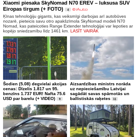
Xiaomi piesaka SkyNomad N70 EREV – luksusa SUV
Eiropas tirgum (+ FOTO)
4
Ķīnas tehnoloģiju gigants, kas veiksmīgi darbojas arī autobūves
nozarē, pieteicis savu otro apakšzīmola SkyNomad modeli N70
Nomad, kas pateicoties Range Extender tehnoloģijai var lepoties ar
kopējo sniedzamību līdz 1461 km.
LASĪT VAIRĀK
Šodien (5.08) degvielai akcijas
Aizsardzības ministrs norāda
cenas: Dīzelis 1.817 un 95.
uz nepieciešamību Latvijai
benzīns 1.737 EUR! Nafta 75.6
sagādāt savas spārnotās un
USD par barelu (+ VIDEO)
ballistiskās raķetes
9
11