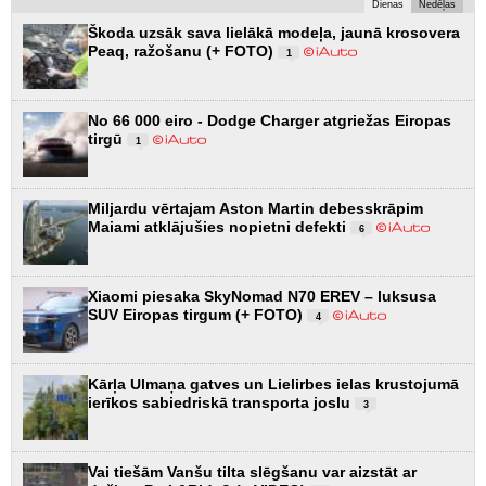
Dienas
Nedēļas
Škoda uzsāk sava lielākā modeļa, jaunā krosovera
Peaq, ražošanu (+ FOTO)
1
No 66 000 eiro - Dodge Charger atgriežas Eiropas
tirgū
1
Miljardu vērtajam Aston Martin debesskrāpim
Maiami atklājušies nopietni defekti
6
Xiaomi piesaka SkyNomad N70 EREV – luksusa
SUV Eiropas tirgum (+ FOTO)
4
Kārļa Ulmaņa gatves un Lielirbes ielas krustojumā
ierīkos sabiedriskā transporta joslu
3
Vai tiešām Vanšu tilta slēgšanu var aizstāt ar