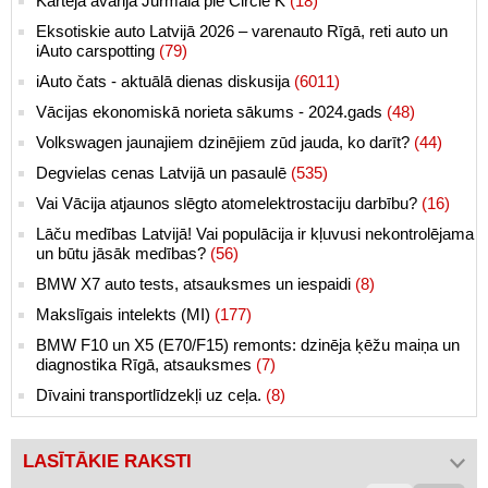
Kārtējā avārija Jūrmalā pie Circle K
(18)
Eksotiskie auto Latvijā 2026 – varenauto Rīgā, reti auto un
iAuto carspotting
(79)
iAuto čats - aktuālā dienas diskusija
(6011)
Vācijas ekonomiskā norieta sākums - 2024.gads
(48)
Volkswagen jaunajiem dzinējiem zūd jauda, ko darīt?
(44)
Degvielas cenas Latvijā un pasaulē
(535)
Vai Vācija atjaunos slēgto atomelektrostaciju darbību?
(16)
Lāču medības Latvijā! Vai populācija ir kļuvusi nekontrolējama
un būtu jāsāk medības?
(56)
BMW X7 auto tests, atsauksmes un iespaidi
(8)
Makslīgais intelekts (MI)
(177)
BMW F10 un X5 (E70/F15) remonts: dzinēja ķēžu maiņa un
diagnostika Rīgā, atsauksmes
(7)
Dīvaini transportlīdzekļi uz ceļa.
(8)
LASĪTĀKIE RAKSTI