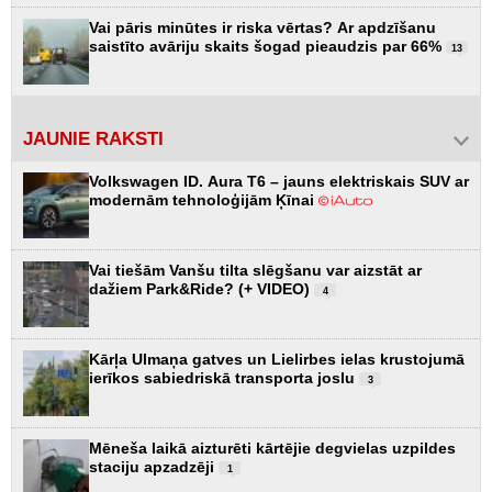
Vai pāris minūtes ir riska vērtas? Ar apdzīšanu
saistīto avāriju skaits šogad pieaudzis par 66%
13
JAUNIE RAKSTI
Volkswagen ID. Aura T6 – jauns elektriskais SUV ar
modernām tehnoloģijām Ķīnai
Vai tiešām Vanšu tilta slēgšanu var aizstāt ar
dažiem Park&Ride? (+ VIDEO)
4
Kārļa Ulmaņa gatves un Lielirbes ielas krustojumā
ierīkos sabiedriskā transporta joslu
3
Mēneša laikā aizturēti kārtējie degvielas uzpildes
staciju apzadzēji
1