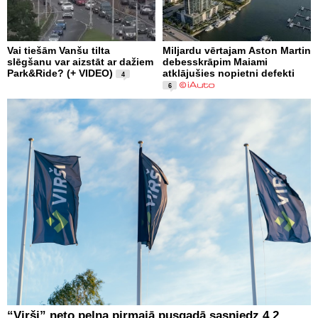
Vai tiešām Vanšu tilta
Miljardu vērtajam Aston Martin
slēgšanu var aizstāt ar dažiem
debesskrāpim Maiami
Park&Ride? (+ VIDEO)
atklājušies nopietni defekti
4
6
“Virši” neto peļņa pirmajā pusgadā sasniedz 4,2