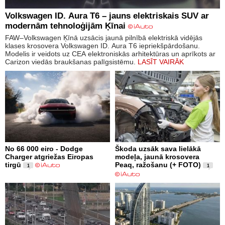
Volkswagen ID. Aura T6 – jauns elektriskais SUV ar
modernām tehnoloģijām Ķīnai
FAW–Volkswagen Ķīnā uzsācis jaunā pilnībā elektriskā vidējās
klases krosovera Volkswagen ID. Aura T6 iepriekšpārdošanu.
Modelis ir veidots uz CEA elektroniskās arhitektūras un aprīkots ar
Carizon viedās braukšanas palīgsistēmu.
LASĪT VAIRĀK
No 66 000 eiro - Dodge
Škoda uzsāk sava lielākā
Charger atgriežas Eiropas
modeļa, jaunā krosovera
tirgū
Peaq, ražošanu (+ FOTO)
1
1