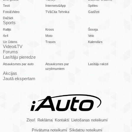
Testi
Internets&App
Spēles
Foto&Video
TV&Cita Tehnika
Gadžeti
Dažādi
Sports
Rallijs
Kross
Šoseja
4x4
Moto
Velo
Uz Ūdens
Trases
Kalendārs
Video&TV
Forums
Lasītāju pieredze
Atsauksmes par auto
Atsauksmes par
Lasītāju raksti
uzņēmumiem
Akcijas
Jautā ekspertam
Ziņo!
Reklāma
Kontakti
Lietošanas noteikumi
Privātuma noteikumi
Sīkdatņu noteikumi