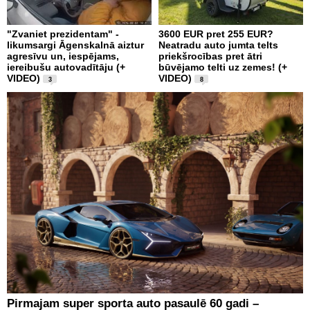
"Zvaniet prezidentam" -
3600 EUR pret 255 EUR?
likumsargi Āgenskalnā aiztur
Neatradu auto jumta telts
agresīvu un, iespējams,
priekšrocības pret ātri
iereibušu autovadītāju (+
būvējamo telti uz zemes! (+
VIDEO)
VIDEO)
3
8
Pirmajam super sporta auto pasaulē 60 gadi –