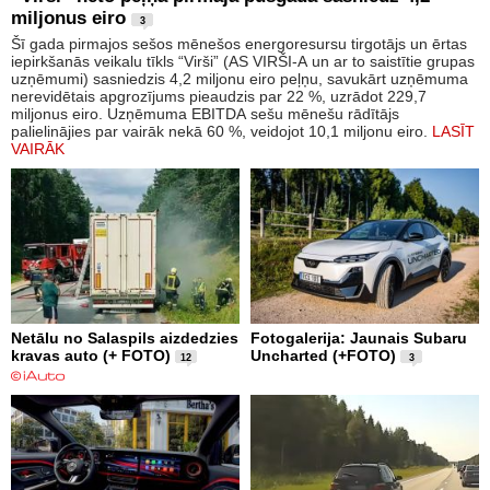
miljonus eiro
3
Šī gada pirmajos sešos mēnešos energoresursu tirgotājs un ērtas
iepirkšanās veikalu tīkls “Virši” (AS VIRŠI-A un ar to saistītie grupas
uzņēmumi) sasniedzis 4,2 miljonu eiro peļņu, savukārt uzņēmuma
nerevidētais apgrozījums pieaudzis par 22 %, uzrādot 229,7
miljonus eiro. Uzņēmuma EBITDA sešu mēnešu rādītājs
palielinājies par vairāk nekā 60 %, veidojot 10,1 miljonu eiro.
LASĪT
VAIRĀK
Netālu no Salaspils aizdedzies
Fotogalerija: Jaunais Subaru
kravas auto (+ FOTO)
Uncharted (+FOTO)
12
3