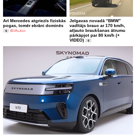
Arī Mercedes atgriezīs fiziskās
Jelgavas novadā “BMW”
pogas, tomēr ekrāni dominēs
vadītājs brauc ar 170 km/h,
atļauto braukšanas ātrumu
6
pārkāpjot par 80 km/h (+
VIDEO)
6