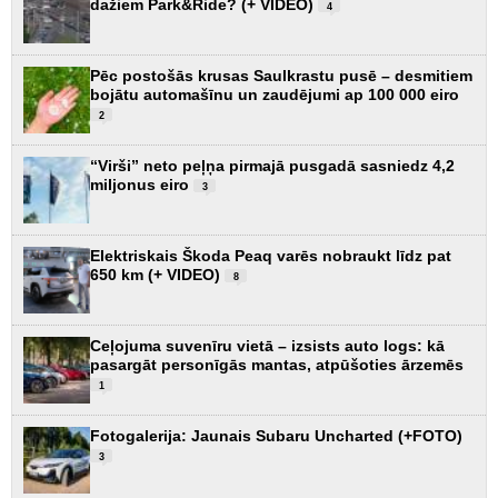
dažiem Park&Ride? (+ VIDEO)
4
Pēc postošās krusas Saulkrastu pusē – desmitiem
bojātu automašīnu un zaudējumi ap 100 000 eiro
2
“Virši” neto peļņa pirmajā pusgadā sasniedz 4,2
miljonus eiro
3
Elektriskais Škoda Peaq varēs nobraukt līdz pat
650 km (+ VIDEO)
8
Ceļojuma suvenīru vietā – izsists auto logs: kā
pasargāt personīgās mantas, atpūšoties ārzemēs
1
Fotogalerija: Jaunais Subaru Uncharted (+FOTO)
3