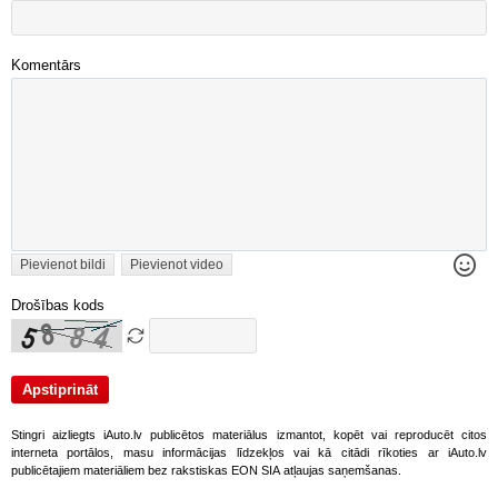
Komentārs
Pievienot bildi
Pievienot video
Drošības kods
Stingri aizliegts iAuto.lv publicētos materiālus izmantot, kopēt vai reproducēt citos
interneta portālos, masu informācijas līdzekļos vai kā citādi rīkoties ar iAuto.lv
publicētajiem materiāliem bez rakstiskas EON SIA atļaujas saņemšanas.