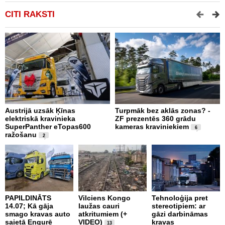
CITI RAKSTI
Austrijā uzsāk Ķīnas
Turpmāk bez aklās zonas? -
B
elektriskā kravinieka
ZF prezentēs 360 grādu
d
SuperPanther eTopas600
kameras kraviniekiem
N
6
ražošanu
2
PAPILDINĀTS
Vilciens Kongo
Tehnoloģija pret
A
14.07; Kā gāja
laužas cauri
stereotipiem: ar
i
smago kravas auto
atkritumiem (+
gāzi darbināmas
a
saietā Engurē
VIDEO)
kravas
13