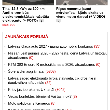
Tikai 12,8 kWh uz 100 km –
Rīgas remontu jaunā
Audi e-tron būs
mērvienība - kļūdu skaits uz
visekonomiskākais ražotāja
vienu metru darbu! (+ VIDEO)
elektroauto (+ FOTO)
3
7
JAUNĀKAIS FORUMĀ
Latvijas Gada auto 2027 - jaunu automobiļu konkurss
(39)
Nissan Leaf jaunais 2026 - 2027 tests, cena Latvijā un lietotāju
atsauksmes
(0)
KTM 390 Enduro R motocikla tests 2026, atsauksmes
(0)
Šofera dienasgrāmata.
(5308)
Latvijā sadeg elektroauto biroja stāvvietā, cik droši tie ir
daudzstāvu stāvvietās
(32)
Krievijas iebrukums Ukrainā!
(9042)
Vecas konfektes bērniem! Vai tas ir ok?
(3)
Moto salidojums Ķemeros
(8)