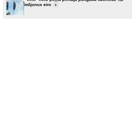
miljonus eiro
3