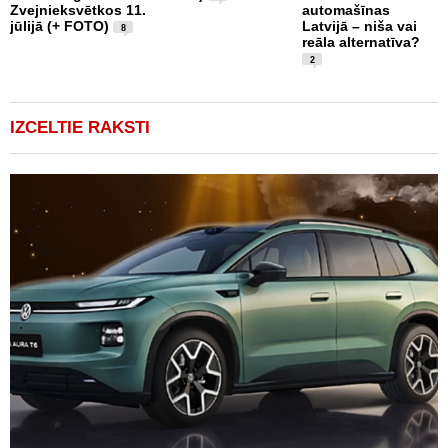
k
Zvejnieksvētkos 11.
automašīnas
k
jūlijā (+ FOTO)
Latvijā – niša vai
8
reāla alternatīva?
2
IZCELTIE RAKSTI