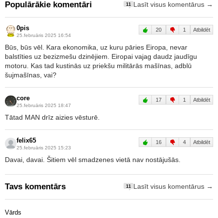
Populārākie komentāri
Lasīt visus komentārus →
11
0pis
20
1
Atbildēt
25.februāris 2025 16:54
Būs, būs vēl. Kara ekonomika, uz kuru pāries Eiropa, nevar
balstīties uz bezizmešu dzinējiem. Eiropai vajag daudz jaudīgu
motoru. Kas tad kustinās uz priekšu militārās mašīnas, adblū
šujmašīnas, vai?
core
17
1
Atbildēt
25.februāris 2025 18:47
Tātad MAN drīz aizies vēsturē.
felix65
16
4
Atbildēt
25.februāris 2025 15:23
Davai, davai. Šitiem vēl smadzenes vietā nav nostājušās.
Tavs komentārs
Lasīt visus komentārus →
11
Vārds