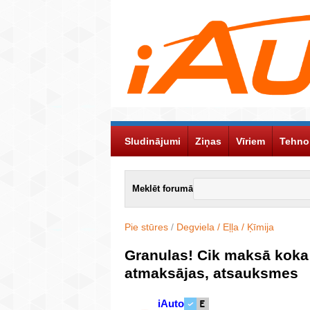
Sludinājumi
Ziņas
Vīriem
Tehno
Meklēt forumā
Pie stūres
/
Degviela / Eļļa / Ķīmija
Granulas! Cik maksā koka
atmaksājas, atsauksmes
iAuto