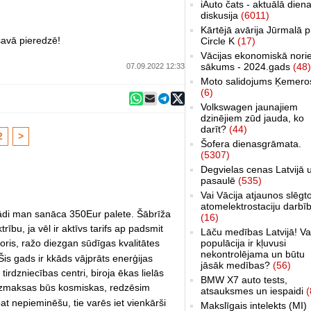
iAuto čats - aktuālā dien
diskusija
(6011)
Kārtējā avārija Jūrmalā p
savā pieredzē!
Circle K
(17)
Vācijas ekonomiskā nori
sākums - 2024.gads
(48)
07.09.2022 12:33
Moto salidojums Ķemero
(6)
Volkswagen jaunajiem
dzinējiem zūd jauda, ko
darīt?
(44)
2
>
Šofera dienasgrāmata.
(5307)
Degvielas cenas Latvijā 
pasaulē
(535)
Vai Vācija atjaunos slēgt
atomelektrostaciju darbī
egādi man sanāca 350Eur palete. Šābrīža
(16)
trību, ja vēl ir aktīvs tarifs ap padsmit
Lāču medības Latvijā! Va
toris, ražo diezgan sūdīgas kvalitātes
populācija ir kļuvusi
nekontrolējama un būtu
is gads ir kkāds vājprāts enerģijas
jāsāk medības?
(56)
rdzniecības centri, biroja ēkas lielās
BMW X7 auto tests,
 izmaksas būs kosmiskas, redzēsim
atsauksmes un iespaidi
(
t nepieminēšu, tie varēs iet vienkārši
Makslīgais intelekts (MI)