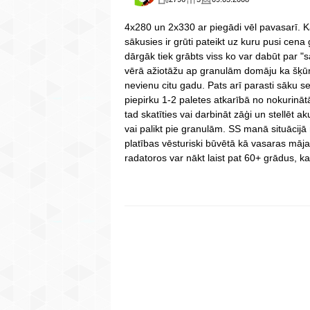
4x280 un 2x330 ar piegādi vēl pavasarī. K
sākusies ir grūti pateikt uz kuru pusi cena 
dārgāk tiek grābts viss ko var dabūt par "
vērā ažiotāžu ap granulām domāju ka šķūņ
nevienu citu gadu. Pats arī parasti sāku s
piepirku 1-2 paletes atkarībā no nokurināt
tad skatīties vai darbināt zāģi un stellēt ak
vai palikt pie granulām. SS manā situācijā
platības vēsturiski būvētā kā vasaras māja
radatoros var nākt laist pat 60+ grādus, 