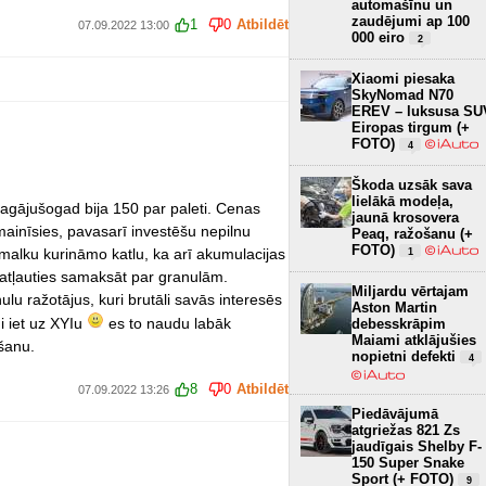
automašīnu un
zaudējumi ap 100
1
0
Atbildēt
07.09.2022 13:00
000 eiro
2
Xiaomi piesaka
SkyNomad N70
EREV – luksusa SU
Eiropas tirgum (+
FOTO)
4
Škoda uzsāk sava
lielākā modeļa,
agājušogad bija 150 par paleti. Cenas
jaunā krosovera
ainīsies, pavasarī investēšu nepilnu
Peaq, ražošanu (+
FOTO)
 malku kurināmo katlu, ka arī akumulacijas
1
ru atļauties samaksāt par granulām.
Miljardu vērtajam
lu ražotājus, kuri brutāli savās interesēs
Aston Martin
i iet uz XYIu
es to naudu labāk
debesskrāpim
Maiami atklājušies
šanu.
nopietni defekti
4
8
0
Atbildēt
07.09.2022 13:26
Piedāvājumā
atgriežas 821 Zs
jaudīgais Shelby F-
150 Super Snake
Sport (+ FOTO)
9