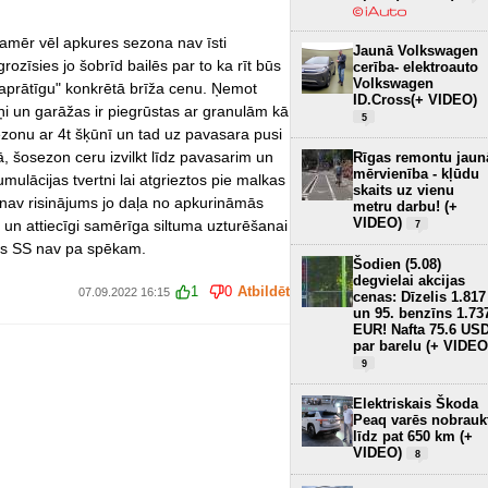
amēr vēl apkures sezona nav īsti
Jaunā Volkswagen
grozīsies jo šobrīd bailēs par to ka rīt būs
cerība- elektroauto
Volkswagen
saprātīgu" konkrētā brīža cenu. Ņemot
ID.Cross(+ VIDEO)
i un garāžas ir piegrūstas ar granulām kā
5
ezonu ar 4t šķūnī un tad uz pavasara pusi
ā, šosezon ceru izvilkt līdz pavasarim un
Rīgas remontu jaun
mērvienība - kļūdu
umulācijas tvertni lai atgrieztos pie malkas
skaits uz vienu
 nav risinājums jo daļa no apkurināmās
metru darbu! (+
VIDEO)
 un attiecīgi samērīga siltuma uzturēšanai
7
kas SS nav pa spēkam.
Šodien (5.08)
degvielai akcijas
1
0
Atbildēt
07.09.2022 16:15
cenas: Dīzelis 1.817
un 95. benzīns 1.73
EUR! Nafta 75.6 US
par barelu (+ VIDEO
9
Elektriskais Škoda
Peaq varēs nobrauk
līdz pat 650 km (+
VIDEO)
8