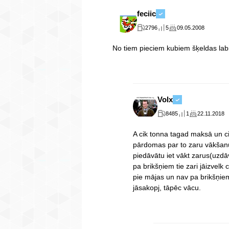
feciic
2796
5
09.05.2008
No tiem pieciem kubiem šķeldas labi
Volx
8485
1
22.11.2018
A cik tonna tagad maksā un ci
pārdomas par to zaru vākšanu
piedāvātu iet vākt zarus(uzdā
pa brikšņiem tie zari jāizvelk
pie mājas un nav pa brikšņiem 
jāsakopj, tāpēc vācu.