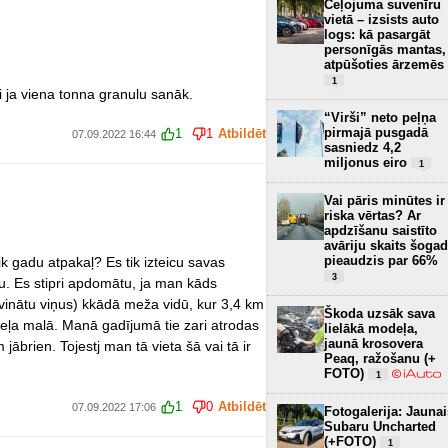
Ceļojuma suvenīru
vietā – izsists auto
logs: kā pasargāt
personīgās mantas,
atpūšoties ārzemēs
1
 ja viena tonna granulu sanāk.
“Virši” neto peļņa
pirmajā pusgadā
1
1
Atbildēt
07.09.2022 16:44
sasniedz 4,2
miljonus eiro
1
Vai pāris minūtes ir
riska vērtas? Ar
apdzīšanu saistīto
avāriju skaits šogad
pieaudzis par 66%
k gadu atpakaļ? Es tik izteicu savas
3
. Es stipri apdomātu, ja man kāds
vinātu viņus) kkādā meža vidū, kur 3,4 km
Škoda uzsāk sava
 ceļa malā. Manā gadījumā tie zari atrodas
lielākā modeļa,
jaunā krosovera
jābrien. Tojestj man tā vieta šā vai tā ir
Peaq, ražošanu (+
FOTO)
1
1
0
Atbildēt
07.09.2022 17:06
Fotogalerija: Jaunai
Subaru Uncharted
(+FOTO)
1