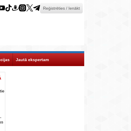
Reģistrēties / Ienākt
cijas
Jautā ekspertam
Ā
tie
-
ss