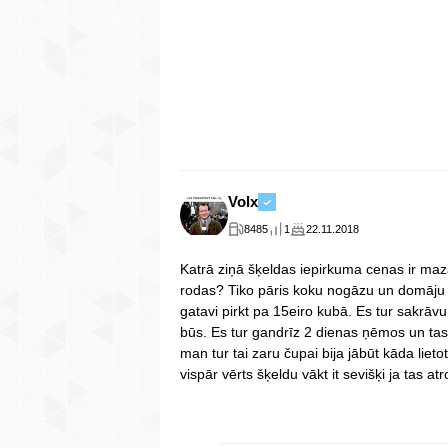
Volx
8485
1
22.11.2018
Katrā ziņā šķeldas iepirkuma cenas ir ma
rodas? Tiko pāris koku nogāzu un domāju 
gatavi pirkt pa 15eiro kubā. Es tur sakrāv
būs. Es tur gandrīz 2 dienas ņēmos un tas
man tur tai zaru čupai bija jābūt kāda liet
vispār vērts šķeldu vākt it sevišķi ja tas 