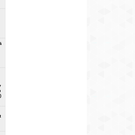
ā
7
D
)
t