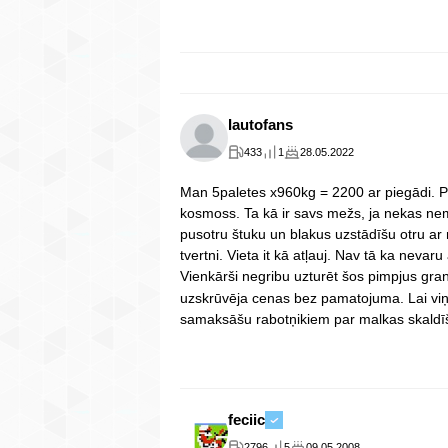
Iautofans
433
1
28.05.2022
Man 5paletes x960kg = 2200 ar piegādi. P
kosmoss. Ta kā ir savs mežs, ja nekas nem
pusotru štuku un blakus uzstādīšu otru ar
tvertni. Vieta it kā atļauj. Nav tā ka neva
Vienkārši negribu uzturēt šos pimpjus granu
uzskrūvēja cenas bez pamatojuma. Lai viņ
samaksāšu rabotņikiem par malkas skaldī
feciic
2796
5
09.05.2008