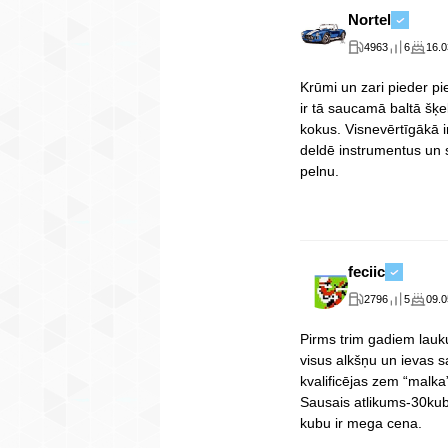
Nortel
4963
6
16.0
Krūmi un zari pieder pie
ir tā saucamā baltā šķe
kokus. Visnevērtīgākā ir
deldē instrumentus un 
pelnu.
feciic
2796
5
09.0
Pirms trim gadiem lau
visus alkšņu un ievas s
kvalificējas zem “malka
Sausais atlikums-30kub
kubu ir mega cena.