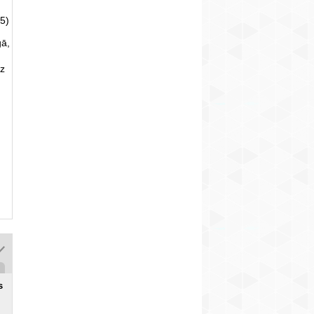
5)
gā,
uz
s