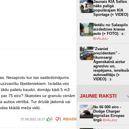
Jaunais KIA Seltos
nāks palīgā
populārajam KIA
Sportage (+ VIDEO)
Netālu no Salaspils
aizdedzies kravas
auto (+ FOTO)
6
"Zvaniet
prezidentam" -
likumsargi
Āgenskalnā aiztur
agresīvu un,
iespējams, iereibuš
autovadītāju (+
zas. Nesaprotu kur tas sadārdzinājums
VIDEO)
3
uzzvanīšu šķeldeniekiem. Izrādās viņi
u tādu palielu kaudzi, domāju kādi 5 m3
 par 75 eiro? Skatoties uz granulu cenām
JAUNIE RAKSTI
ota autiņa vērtībā. Tur drīzāk jādomā vai
No 66 000 eiro -
atrodas kkādā meža vidū.
Dodge Charger
atgriežas Eiropas
0
1
Atbildēt
07.09.2022 16:27
tirgū