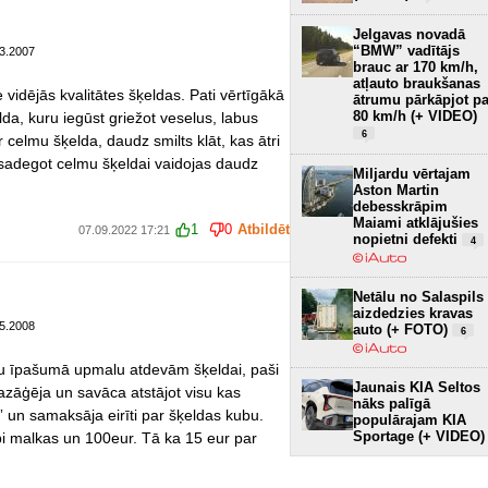
Jelgavas novadā
“BMW” vadītājs
3.2007
brauc ar 170 km/h,
atļauto braukšanas
 vidējās kvalitātes šķeldas. Pati vērtīgākā
ātrumu pārkāpjot pa
80 km/h (+ VIDEO)
lda, kuru iegūst griežot veselus, labus
6
 celmu šķelda, daudz smilts klāt, kas ātri
sadegot celmu šķeldai vaidojas daudz
Miljardu vērtajam
Aston Martin
debesskrāpim
Maiami atklājušies
1
0
Atbildēt
07.09.2022 17:21
nopietni defekti
4
Netālu no Salaspils
aizdedzies kravas
5.2008
auto (+ FOTO)
6
ku īpašumā upmalu atdevām šķeldai, paši
Jaunais KIA Seltos
azāģēja un savāca atstājot visu kas
nāks palīgā
” un samaksāja eirīti par šķeldas kubu.
populārajam KIA
Sportage (+ VIDEO)
i malkas un 100eur. Tā ka 15 eur par