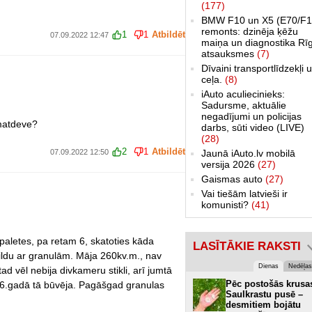
(177)
BMW F10 un X5 (E70/F1
remonts: dzinēja ķēžu
1
1
Atbildēt
07.09.2022 12:47
maiņa un diagnostika Rī
atsauksmes
(7)
Dīvaini transportlīdzekļi 
ceļa.
(8)
iAuto aculiecinieks:
Sadursme, aktuālie
negadījumi un policijas
umatdeve?
darbs, sūti video (LIVE)
(28)
2
1
Atbildēt
07.09.2022 12:50
Jaunā iAuto.lv mobilā
versija 2026
(27)
Gaismas auto
(27)
Vai tiešām latvieši ir
komunisti?
(41)
paletes, pa retam 6, skatoties kāda
LASĪTĀKIE RAKSTI
sildu ar granulām. Māja 260kv.m., nav
Dienas
Nedēļas
 tad vēl nebija divkameru stikli, arī jumtā
Pēc postošās krusa
006.gadā tā būvēja. Pagāšgad granulas
Saulkrastu pusē –
desmitiem bojātu