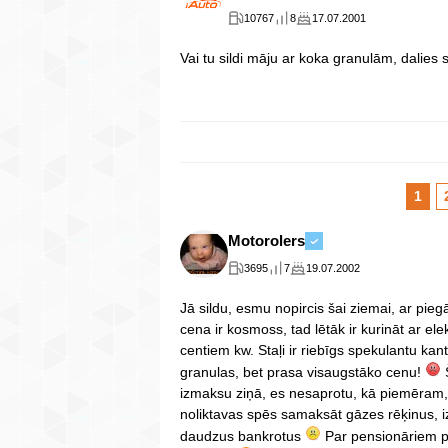
10767
8
17.07.2001
Vai tu sildi māju ar koka granulām, dalies 
1
Motorolers
3695
7
19.07.2002
Jā sildu, esmu nopircis šai ziemai, ar pi
cena ir kosmoss, tad lētāk ir kurināt ar elek
centiem kw. Staļi ir riebīgs spekulantu kan
granulas, bet prasa visaugstāko cenu!
Š
izmaksu ziņā, es nesaprotu, kā piemēram, ti
noliktavas spēs samaksāt gāzes rēķinus,
daudzus bankrotus
Par pensionāriem pa