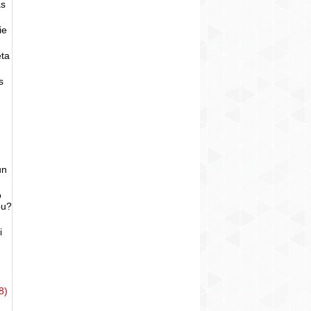
as
ie
eta
s
un
o
bu?
i
8)