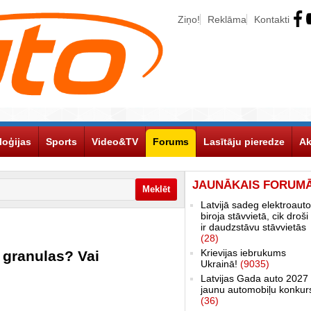
Ziņo!
Reklāma
Kontakti
loģijas
Sports
Video&TV
Forums
Lasītāju pieredze
Ak
JAUNĀKAIS FORUM
Latvijā sadeg elektroauto
biroja stāvvietā, cik droši 
ir daudzstāvu stāvvietās
(28)
Krievijas iebrukums
 granulas? Vai
Ukrainā!
(9035)
Latvijas Gada auto 2027 
jaunu automobiļu konkur
(36)