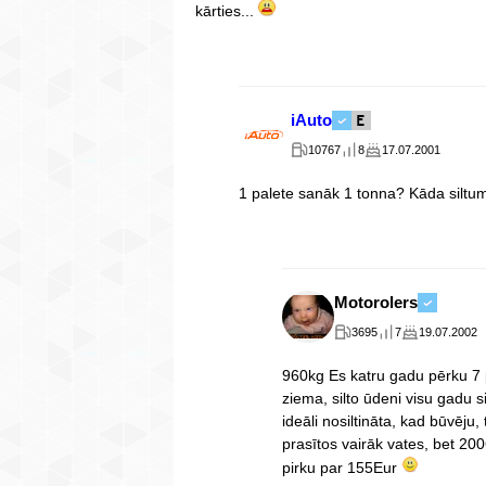
kārties...
iAuto
10767
8
17.07.2001
1 palete sanāk 1 tonna? Kāda silt
Motorolers
3695
7
19.07.2002
960kg Es katru gadu pērku 7 
ziema, silto ūdeni visu gadu 
ideāli nosiltināta, kad būvēju,
prasītos vairāk vates, bet 2
pirku par 155Eur