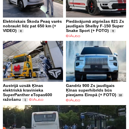
Elektriskais Škoda Peaq varēs
Piedāvājumā atgriežas 821 Zs
nobraukt līdz pat 650 km (+
jaudīgais Shelby F-150 Super
VIDEO)
Snake Sport (+ FOTO)
8
9
Austrijā uzsāk Ķīnas
Gandrīz 900 Zs jaudīgais
elektriskā kravinieka
Ķīnas superhibrīds būs
SuperPanther eTopas600
pieejams Eiropā (+ FOTO)
10
ražošanu
1