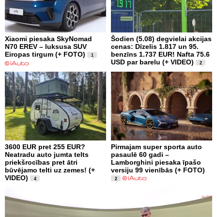
Xiaomi piesaka SkyNomad
Šodien (5.08) degvielai akcijas
N70 EREV – luksusa SUV
cenas: Dīzelis 1.817 un 95.
Eiropas tirgum (+ FOTO)
benzīns 1.737 EUR! Nafta 75.6
1
USD par barelu (+ VIDEO)
2
3600 EUR pret 255 EUR?
Pirmajam super sporta auto
Neatradu auto jumta telts
pasaulē 60 gadi –
priekšrocības pret ātri
Lamborghini piesaka īpašo
būvējamo telti uz zemes! (+
versiju 99 vienībās (+ FOTO)
VIDEO)
4
2