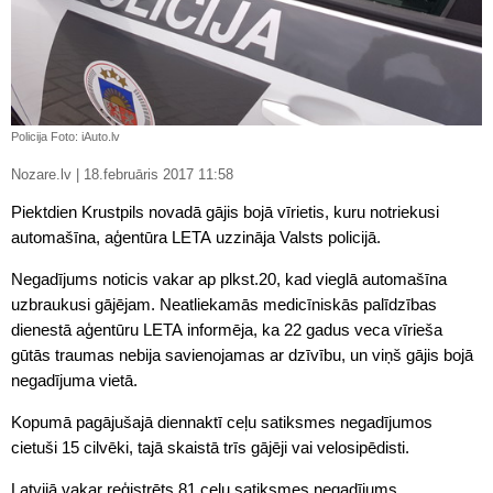
Policija Foto: iAuto.lv
Nozare.lv | 18.februāris 2017 11:58
Piektdien Krustpils novadā gājis bojā vīrietis, kuru notriekusi
automašīna, aģentūra LETA uzzināja Valsts
policijā
.
Negadījums noticis vakar ap plkst.20, kad vieglā automašīna
uzbraukusi gājējam. Neatliekamās medicīniskās palīdzības
dienestā aģentūru LETA informēja, ka 22 gadus veca vīrieša
gūtās traumas nebija savienojamas ar dzīvību, un viņš gājis bojā
negadījuma vietā.
Kopumā pagājušajā diennaktī ceļu satiksmes negadījumos
cietuši 15 cilvēki, tajā skaistā trīs gājēji vai velosipēdisti.
Latvijā vakar reģistrēts 81 ceļu satiksmes negadījums.