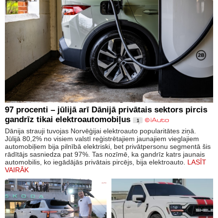
97 procenti – jūlijā arī Dānijā privātais sektors pircis
gandrīz tikai elektroautomobiļus
1
Dānija strauji tuvojas Norvēģijai elektroauto popularitātes ziņā.
Jūlijā 80,2% no visiem valstī reģistrētajiem jaunajiem vieglajiem
automobiļiem bija pilnībā elektriski, bet privātpersonu segmentā šis
rādītājs sasniedza pat 97%. Tas nozīmē, ka gandrīz katrs jaunais
automobilis, ko iegādājās privātais pircējs, bija elektroauto.
LASĪT
VAIRĀK