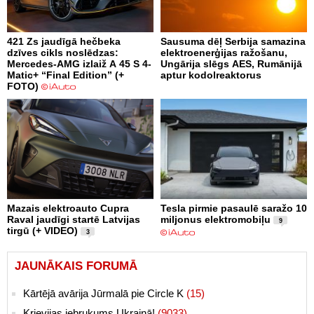
421 Zs jaudīgā hečbeka
Sausuma dēļ Serbija samazina
dzīves cikls noslēdzas:
elektroenerģijas ražošanu,
Mercedes-AMG izlaiž A 45 S 4-
Ungārija slēgs AES, Rumānijā
Matic+ “Final Edition” (+
aptur kodolreaktorus
FOTO)
Mazais elektroauto Cupra
Tesla pirmie pasaulē saražo 10
Raval jaudīgi startē Latvijas
miljonus elektromobiļu
9
tirgū (+ VIDEO)
3
JAUNĀKAIS FORUMĀ
Kārtējā avārija Jūrmalā pie Circle K
(15)
Krievijas iebrukums Ukrainā!
(9033)