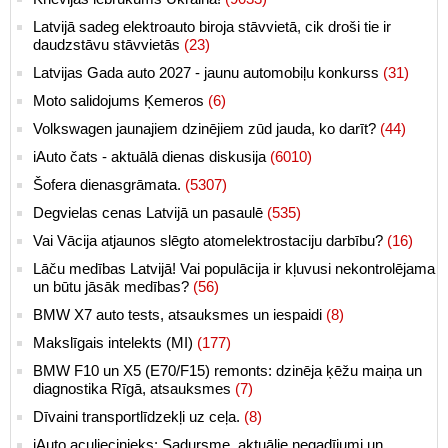
Latvijā sadeg elektroauto biroja stāvvietā, cik droši tie ir
daudzstāvu stāvvietās
(23)
Latvijas Gada auto 2027 - jaunu automobiļu konkurss
(31)
Moto salidojums Ķemeros
(6)
Volkswagen jaunajiem dzinējiem zūd jauda, ko darīt?
(44)
iAuto čats - aktuālā dienas diskusija
(6010)
Šofera dienasgrāmata.
(5307)
Degvielas cenas Latvijā un pasaulē
(535)
Vai Vācija atjaunos slēgto atomelektrostaciju darbību?
(16)
Lāču medības Latvijā! Vai populācija ir kļuvusi nekontrolējama
un būtu jāsāk medības?
(56)
BMW X7 auto tests, atsauksmes un iespaidi
(8)
Makslīgais intelekts (MI)
(177)
BMW F10 un X5 (E70/F15) remonts: dzinēja ķēžu maiņa un
diagnostika Rīgā, atsauksmes
(7)
Dīvaini transportlīdzekļi uz ceļa.
(8)
iAuto aculiecinieks: Sadursme, aktuālie negadījumi un