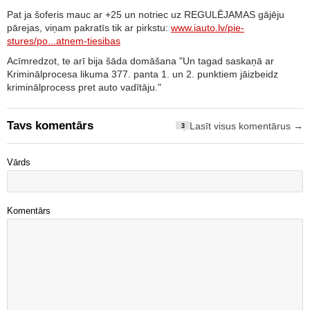
Pat ja šoferis mauc ar +25 un notriec uz REGULĒJAMAS gājēju
pārejas, viņam pakratīs tik ar pirkstu:
www.iauto.lv/pie-
stures/po...atnem-tiesibas
Acīmredzot, te arī bija šāda domāšana "Un tagad saskaņā ar
Kriminālprocesa likuma 377. panta 1. un 2. punktiem jāizbeidz
kriminālprocess pret auto vadītāju."
Tavs komentārs
Lasīt visus komentārus →
3
Vārds
Komentārs