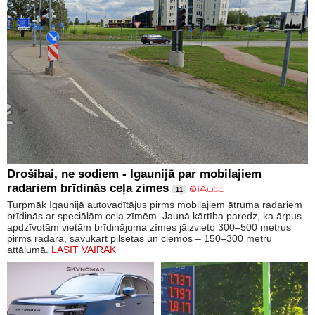
Drošībai, ne sodiem - Igaunijā par mobilajiem
radariem brīdinās ceļa zimes
11
Turpmāk Igaunijā autovadītājus pirms mobilajiem ātruma radariem
brīdinās ar speciālām ceļa zīmēm. Jaunā kārtība paredz, ka ārpus
apdzīvotām vietām brīdinājuma zīmes jāizvieto 300–500 metrus
pirms radara, savukārt pilsētās un ciemos – 150–300 metru
attālumā.
LASĪT VAIRĀK