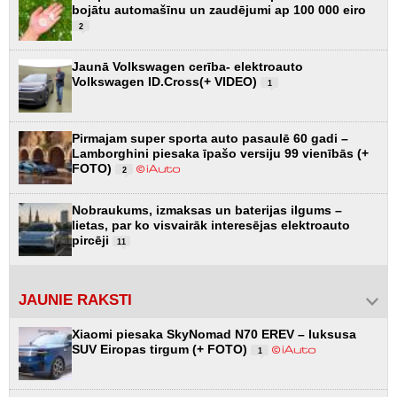
bojātu automašīnu un zaudējumi ap 100 000 eiro
2
Jaunā Volkswagen cerība- elektroauto
Volkswagen ID.Cross(+ VIDEO)
1
Pirmajam super sporta auto pasaulē 60 gadi –
Lamborghini piesaka īpašo versiju 99 vienībās (+
FOTO)
2
Nobraukums, izmaksas un baterijas ilgums –
lietas, par ko visvairāk interesējas elektroauto
pircēji
11
JAUNIE RAKSTI
Xiaomi piesaka SkyNomad N70 EREV – luksusa
SUV Eiropas tirgum (+ FOTO)
1