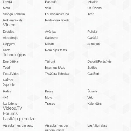
Latvijā
Pasaulē
Izklaide
Moto
Velo
Uz Ūdens
Smagā Tehnika
Lauksaimniecība
Testi
Reklāmraksti
Redaktora Izvēle
Vīriem
Drošība
Avārijas
Policija
Akadēmija
Satiksme
Garāžā
Ceļojumi
Militāri
Autoklubi
Karte
Reakcijas tests
Tehnoloģijas
Enerģētika
Tālruņi
Datori&Portatīvie
Testi
Internets&App
Spēles
Foto&Video
TV&Cita Tehnika
Gadžeti
Dažādi
Sports
Rallijs
Kross
Šoseja
4x4
Moto
Velo
Uz Ūdens
Trases
Kalendārs
Video&TV
Forums
Lasītāju pieredze
Atsauksmes par auto
Atsauksmes par
Lasītāju raksti
uzņēmumiem