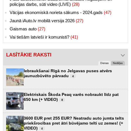
policijas darbs, sūti video (LIVE)
(28)
Vācijas ekonomiskā norieta sākums - 2024.gads
(47)
Jaunā iAuto.lv mobilā versija 2026
(27)
Gaismas auto
(27)
Vai tiešām latvieši ir komunisti?
(41)
LASĪTĀKIE RAKSTI
Dienas
Nedēļas
Iebraukšanai Rīgā no Jelgavas puses atvērs
jaunuzbūvēto pārvadu
4
Elektriskais Škoda Peaq varēs nobraukt līdz pat
650 km (+ VIDEO)
8
3600 EUR pret 255 EUR? Neatradu auto jumta telts
priekšrocības pret ātri būvējamo telti uz zemes! (+
VIDEO)
4