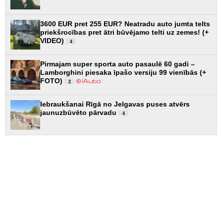
3600 EUR pret 255 EUR? Neatradu auto jumta telts
priekšrocības pret ātri būvējamo telti uz zemes! (+
VIDEO)
4
Pirmajam super sporta auto pasaulē 60 gadi –
Lamborghini piesaka īpašo versiju 99 vienībās (+
FOTO)
2
Iebraukšanai Rīgā no Jelgavas puses atvērs
jaunuzbūvēto pārvadu
4