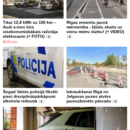
Tikai 12,8 kWh uz 100 km –
Rīgas remontu jaunā
Audi e-tron būs
mērvienība - kļūdu skaits uz
visekonomiskākais ražotāja
vienu metru darbu! (+ VIDEO)
elektroauto (+ FOTO)
2
3
Šogad Valsts policijā fiksēti
Iebraukšanai Rīgā no
pieci disciplinārpārkāpumi
Jelgavas puses atvērs
alkohola reibumā
jaunuzbūvēto pārvadu
1
4