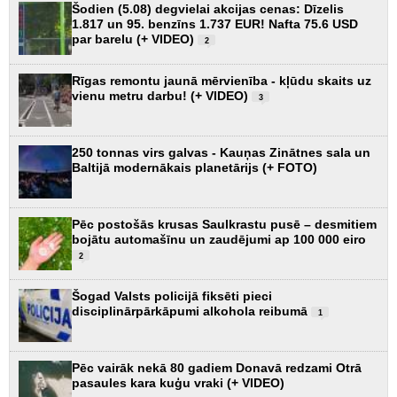
Šodien (5.08) degvielai akcijas cenas: Dīzelis
1.817 un 95. benzīns 1.737 EUR! Nafta 75.6 USD
par barelu (+ VIDEO)
2
Rīgas remontu jaunā mērvienība - kļūdu skaits uz
vienu metru darbu! (+ VIDEO)
3
250 tonnas virs galvas - Kauņas Zinātnes sala un
Baltijā modernākais planetārijs (+ FOTO)
Pēc postošās krusas Saulkrastu pusē – desmitiem
bojātu automašīnu un zaudējumi ap 100 000 eiro
2
Šogad Valsts policijā fiksēti pieci
disciplinārpārkāpumi alkohola reibumā
1
Pēc vairāk nekā 80 gadiem Donavā redzami Otrā
pasaules kara kuģu vraki (+ VIDEO)