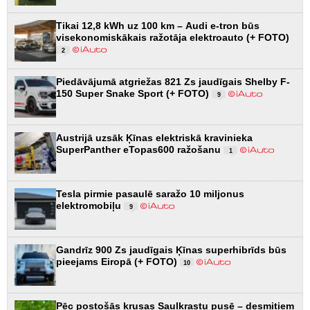
Tikai 12,8 kWh uz 100 km – Audi e-tron būs
visekonomiskākais ražotāja elektroauto (+ FOTO)
2
Piedāvājumā atgriežas 821 Zs jaudīgais Shelby F-
150 Super Snake Sport (+ FOTO)
9
Austrijā uzsāk Ķīnas elektriskā kravinieka
SuperPanther eTopas600 ražošanu
1
Tesla pirmie pasaulē saražo 10 miljonus
elektromobiļu
9
Gandrīz 900 Zs jaudīgais Ķīnas superhibrīds būs
pieejams Eiropā (+ FOTO)
10
Pēc postošās krusas Saulkrastu pusē – desmitiem