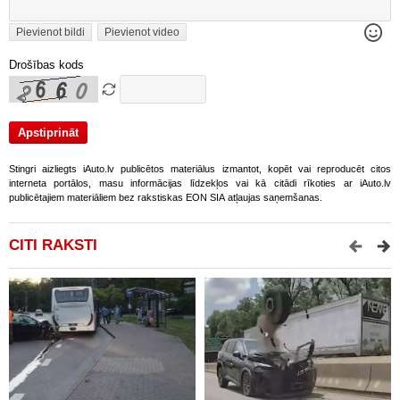
Pievienot bildi
Pievienot video
Drošības kods
Stingri aizliegts iAuto.lv publicētos materiālus izmantot, kopēt vai reproducēt citos
interneta portālos, masu informācijas līdzekļos vai kā citādi rīkoties ar iAuto.lv
publicētajiem materiāliem bez rakstiskas EON SIA atļaujas saņemšanas.
CITI RAKSTI