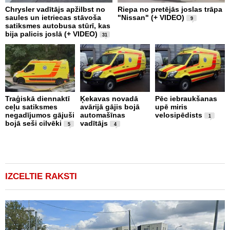
Chrysler vadītājs apžilbst no
Riepa no pretējās joslas trāpa
3
saules un ietriecas stāvoša
"Nissan" (+ VIDEO)
D
9
satiksmes autobusa stūrī, kas
M
bija palicis joslā (+ VIDEO)
u
31
Traģiskā diennaktī
Ķekavas novadā
Pēc iebraukšanas
Š
ceļu satiksmes
avārijā gājis bojā
upē miris
n
negadījumos gājuši
automašīnas
velosipēdists
s
1
bojā seši cilvēki
vadītājs
n
5
4
m
b
t
IZCELTIE RAKSTI