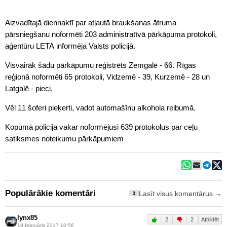
Aizvadītajā diennaktī par atļautā braukšanas ātruma
pārsniegšanu noformēti 203 administratīvā pārkāpuma protokoli,
aģentūru LETA informēja Valsts
policijā
.
Visvairāk šādu pārkāpumu reģistrēts Zemgalē - 66. Rīgas
reģionā noformēti 65 protokoli, Vidzemē - 39, Kurzemē - 28 un
Latgalē - pieci.
Vēl 11 šoferi pieķerti, vadot automašīnu alkohola reibumā.
Kopumā
policija
vakar noformējusi 639 protokolus par ceļu
satiksmes noteikumu pārkāpumiem
Populārākie komentāri
Lasīt visus komentārus →
3
lynx85
2
2
Atbildēt
19.februāris 2017 10:56