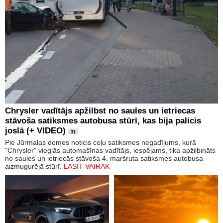
Chrysler vadītājs apžilbst no saules un ietriecas
stāvoša satiksmes autobusa stūrī, kas bija palicis
joslā (+ VIDEO)
31
Pie Jūrmalas domes noticis ceļu satiksmes negadījums, kurā
"Chrysler" vieglās automašīnas vadītājs, iespējams, tika apžilbināts
no saules un ietriecās stāvoša 4. maršruta satiksmes autobusa
aizmugurējā stūrī.
LASĪT VAIRĀK