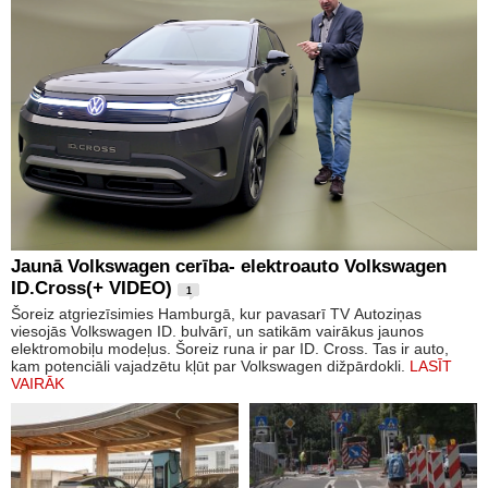
Jaunā Volkswagen cerība- elektroauto Volkswagen
ID.Cross(+ VIDEO)
1
Šoreiz atgriezīsimies Hamburgā, kur pavasarī TV Autoziņas
viesojās Volkswagen ID. bulvārī, un satikām vairākus jaunos
elektromobiļu modeļus. Šoreiz runa ir par ID. Cross. Tas ir auto,
kam potenciāli vajadzētu kļūt par Volkswagen dižpārdokli.
LASĪT
VAIRĀK