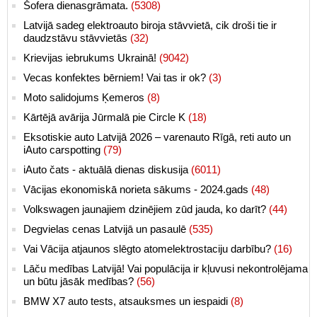
Šofera dienasgrāmata.
(5308)
Latvijā sadeg elektroauto biroja stāvvietā, cik droši tie ir
daudzstāvu stāvvietās
(32)
Krievijas iebrukums Ukrainā!
(9042)
Vecas konfektes bērniem! Vai tas ir ok?
(3)
Moto salidojums Ķemeros
(8)
Kārtējā avārija Jūrmalā pie Circle K
(18)
Eksotiskie auto Latvijā 2026 – varenauto Rīgā, reti auto un
iAuto carspotting
(79)
iAuto čats - aktuālā dienas diskusija
(6011)
Vācijas ekonomiskā norieta sākums - 2024.gads
(48)
Volkswagen jaunajiem dzinējiem zūd jauda, ko darīt?
(44)
Degvielas cenas Latvijā un pasaulē
(535)
Vai Vācija atjaunos slēgto atomelektrostaciju darbību?
(16)
Lāču medības Latvijā! Vai populācija ir kļuvusi nekontrolējama
un būtu jāsāk medības?
(56)
BMW X7 auto tests, atsauksmes un iespaidi
(8)