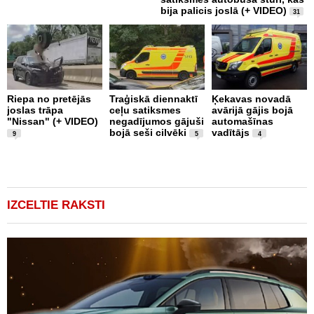
bija palicis joslā (+ VIDEO)
31
Riepa no pretējās
Traģiskā diennaktī
Ķekavas novadā
R
joslas trāpa
ceļu satiksmes
avārijā gājis bojā
l
"Nissan" (+ VIDEO)
negadījumos gājuši
automašīnas
"
bojā seši cilvēki
vadītājs
a
9
5
4
IZCELTIE RAKSTI