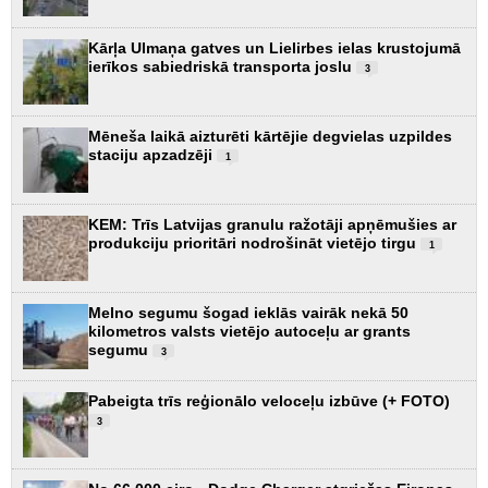
Kārļa Ulmaņa gatves un Lielirbes ielas krustojumā
ierīkos sabiedriskā transporta joslu
3
Mēneša laikā aizturēti kārtējie degvielas uzpildes
staciju apzadzēji
1
KEM: Trīs Latvijas granulu ražotāji apņēmušies ar
produkciju prioritāri nodrošināt vietējo tirgu
1
Melno segumu šogad ieklās vairāk nekā 50
kilometros valsts vietējo autoceļu ar grants
segumu
3
Pabeigta trīs reģionālo veloceļu izbūve (+ FOTO)
3