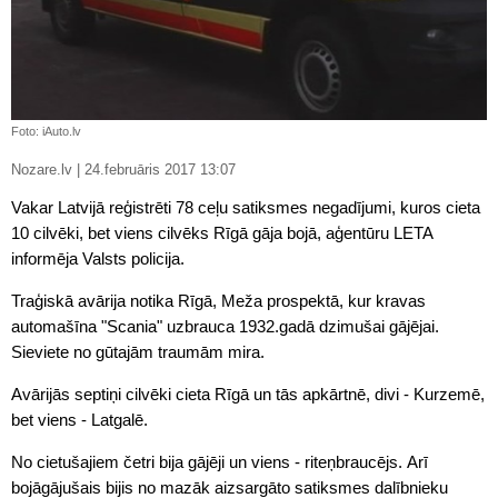
Foto: iAuto.lv
Nozare.lv | 24.februāris 2017 13:07
Vakar Latvijā reģistrēti 78 ceļu satiksmes negadījumi, kuros cieta
10 cilvēki, bet viens cilvēks Rīgā gāja bojā, aģentūru LETA
informēja Valsts policija.
Traģiskā avārija notika Rīgā, Meža prospektā, kur kravas
automašīna "Scania" uzbrauca 1932.gadā dzimušai gājējai.
Sieviete no gūtajām traumām mira.
Avārijās septiņi cilvēki cieta Rīgā un tās apkārtnē, divi - Kurzemē,
bet viens - Latgalē.
No cietušajiem četri bija gājēji un viens - riteņbraucējs. Arī
bojāgājušais bijis no mazāk aizsargāto satiksmes dalībnieku