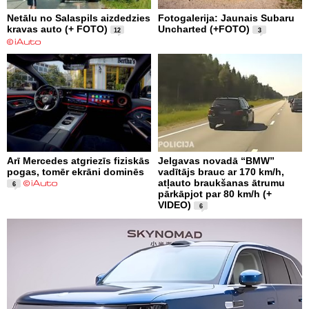
Netālu no Salaspils aizdedzies
Fotogalerija: Jaunais Subaru
kravas auto (+ FOTO)
Uncharted (+FOTO)
12
3
Arī Mercedes atgriezīs fiziskās
Jelgavas novadā “BMW”
pogas, tomēr ekrāni dominēs
vadītājs brauc ar 170 km/h,
atļauto braukšanas ātrumu
6
pārkāpjot par 80 km/h (+
VIDEO)
6