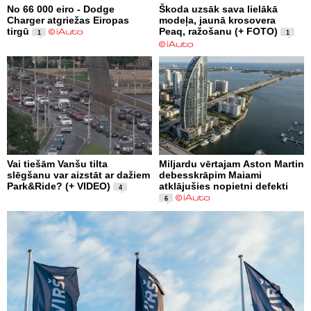
No 66 000 eiro - Dodge
Škoda uzsāk sava lielākā
Charger atgriežas Eiropas
modeļa, jaunā krosovera
tirgū
Peaq, ražošanu (+ FOTO)
1
1
Vai tiešām Vanšu tilta
Miljardu vērtajam Aston Martin
slēgšanu var aizstāt ar dažiem
debesskrāpim Maiami
Park&Ride? (+ VIDEO)
atklājušies nopietni defekti
4
6