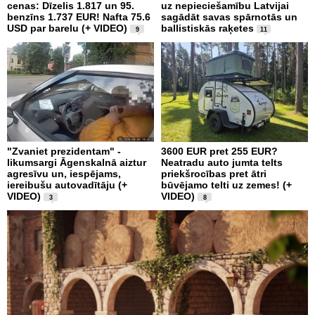
cenas: Dīzelis 1.817 un 95.
uz nepieciešamību Latvijai
benzīns 1.737 EUR! Nafta 75.6
sagādāt savas spārnotās un
USD par barelu (+ VIDEO)
ballistiskās raķetes
9
11
"Zvaniet prezidentam" -
3600 EUR pret 255 EUR?
likumsargi Āgenskalnā aiztur
Neatradu auto jumta telts
agresīvu un, iespējams,
priekšrocības pret ātri
iereibušu autovadītāju (+
būvējamo telti uz zemes! (+
VIDEO)
VIDEO)
3
8