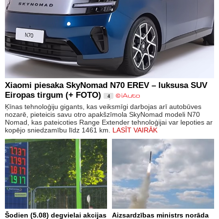
Xiaomi piesaka SkyNomad N70 EREV – luksusa SUV
Eiropas tirgum (+ FOTO)
4
Ķīnas tehnoloģiju gigants, kas veiksmīgi darbojas arī autobūves
nozarē, pieteicis savu otro apakšzīmola SkyNomad modeli N70
Nomad, kas pateicoties Range Extender tehnoloģijai var lepoties ar
kopējo sniedzamību līdz 1461 km.
LASĪT VAIRĀK
Šodien (5.08) degvielai akcijas
Aizsardzības ministrs norāda