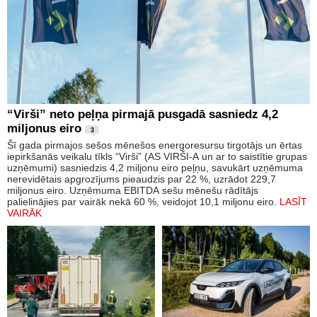
“Virši” neto peļņa pirmajā pusgadā sasniedz 4,2
miljonus eiro
3
Šī gada pirmajos sešos mēnešos energoresursu tirgotājs un ērtas
iepirkšanās veikalu tīkls “Virši” (AS VIRŠI-A un ar to saistītie grupas
uzņēmumi) sasniedzis 4,2 miljonu eiro peļņu, savukārt uzņēmuma
nerevidētais apgrozījums pieaudzis par 22 %, uzrādot 229,7
miljonus eiro. Uzņēmuma EBITDA sešu mēnešu rādītājs
palielinājies par vairāk nekā 60 %, veidojot 10,1 miljonu eiro.
LASĪT
VAIRĀK