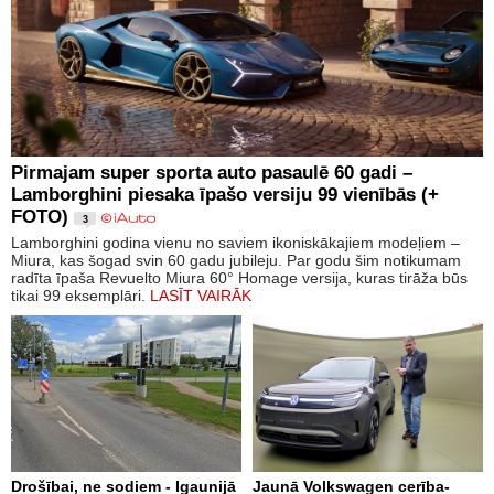
Pirmajam super sporta auto pasaulē 60 gadi –
Lamborghini piesaka īpašo versiju 99 vienībās (+
FOTO)
3
Lamborghini godina vienu no saviem ikoniskākajiem modeļiem –
Miura, kas šogad svin 60 gadu jubileju. Par godu šim notikumam
radīta īpaša Revuelto Miura 60° Homage versija, kuras tirāža būs
tikai 99 eksemplāri.
LASĪT VAIRĀK
Drošībai, ne sodiem - Igaunijā
Jaunā Volkswagen cerība-