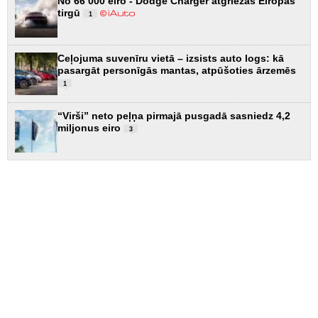
No 66 000 eiro - Dodge Charger atgriežas Eiropas
tirgū
1
Ceļojuma suvenīru vietā – izsists auto logs: kā
pasargāt personīgās mantas, atpūšoties ārzemēs
1
“Virši” neto peļņa pirmajā pusgadā sasniedz 4,2
miljonus eiro
3