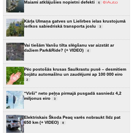
Maiami atklājušies nopietni defekti
6
Kārļa Ulmaņa gatves un Lielirbes ielas krustojumā
ierīkos sabiedriskā transporta joslu
3
Vai tiešām Vanšu tilta slēgšanu var aizstāt ar
dažiem Park&Ride? (+ VIDEO)
4
Pēc postošās krusas Saulkrastu pusē – desmitiem
bojātu automašīnu un zaudējumi ap 100 000 eiro
2
“Virši” neto peļņa pirmajā pusgadā sasniedz 4,2
miljonus eiro
3
Elektriskais Škoda Peaq varēs nobraukt līdz pat
650 km (+ VIDEO)
8