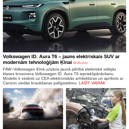
Volkswagen ID. Aura T6 – jauns elektriskais SUV ar
modernām tehnoloģijām Ķīnai
FAW–Volkswagen Ķīnā uzsācis jaunā pilnībā elektriskā vidējās
klases krosovera Volkswagen ID. Aura T6 iepriekšpārdošanu.
Modelis ir veidots uz CEA elektroniskās arhitektūras un aprīkots ar
Carizon viedās braukšanas palīgsistēmu.
LASĪT VAIRĀK