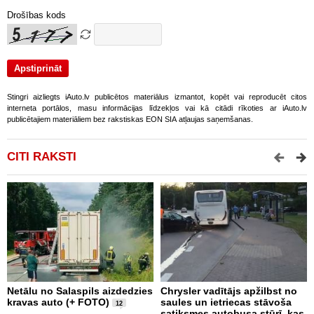
Drošības kods
Stingri aizliegts iAuto.lv publicētos materiālus izmantot, kopēt vai reproducēt citos
interneta portālos, masu informācijas līdzekļos vai kā citādi rīkoties ar iAuto.lv
publicētajiem materiāliem bez rakstiskas EON SIA atļaujas saņemšanas.
CITI RAKSTI
Netālu no Salaspils aizdedzies
Chrysler vadītājs apžilbst no
P
kravas auto (+ FOTO)
saules un ietriecas stāvoša
v
12
satiksmes autobusa stūrī, kas