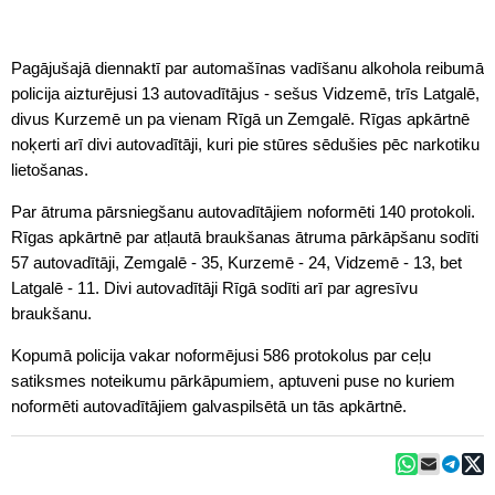
Pagājušajā diennaktī par automašīnas vadīšanu alkohola reibumā
policija aizturējusi 13 autovadītājus - sešus Vidzemē, trīs Latgalē,
divus Kurzemē un pa vienam Rīgā un Zemgalē. Rīgas apkārtnē
noķerti arī divi autovadītāji, kuri pie stūres sēdušies pēc narkotiku
lietošanas.
Par ātruma pārsniegšanu autovadītājiem noformēti 140 protokoli.
Rīgas apkārtnē par atļautā braukšanas ātruma pārkāpšanu sodīti
57 autovadītāji, Zemgalē - 35, Kurzemē - 24, Vidzemē - 13, bet
Latgalē - 11. Divi autovadītāji Rīgā sodīti arī par agresīvu
braukšanu.
Kopumā policija vakar noformējusi 586 protokolus par ceļu
satiksmes noteikumu pārkāpumiem, aptuveni puse no kuriem
noformēti autovadītājiem galvaspilsētā un tās apkārtnē.