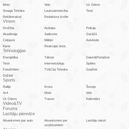
Moto
Velo
Uz Ūdens
Smagā Tehnika
Lauksaimniecība
Testi
Reklāmraksti
Redaktora Izvēle
Vīriem
Drošība
Avārijas
Policija
Akadēmija
Satiksme
Garāžā
Ceļojumi
Militāri
Autoklubi
Karte
Reakcijas tests
Tehnoloģijas
Enerģētika
Tālruņi
Datori&Portatīvie
Testi
Internets&App
Spēles
Foto&Video
TV&Cita Tehnika
Gadžeti
Dažādi
Sports
Rallijs
Kross
Šoseja
4x4
Moto
Velo
Uz Ūdens
Trases
Kalendārs
Video&TV
Forums
Lasītāju pieredze
Atsauksmes par auto
Atsauksmes par
Lasītāju raksti
uzņēmumiem