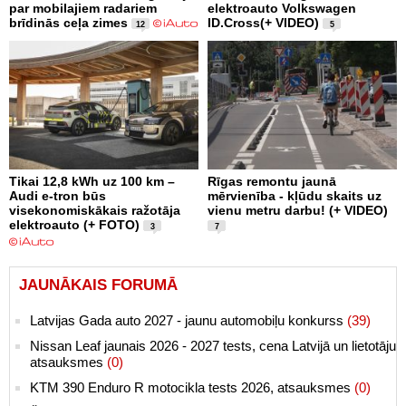
par mobilajiem radariem
elektroauto Volkswagen
brīdinās ceļa zimes
ID.Cross(+ VIDEO)
12
5
Tikai 12,8 kWh uz 100 km –
Rīgas remontu jaunā
Audi e-tron būs
mērvienība - kļūdu skaits uz
visekonomiskākais ražotāja
vienu metru darbu! (+ VIDEO)
elektroauto (+ FOTO)
3
7
JAUNĀKAIS FORUMĀ
Latvijas Gada auto 2027 - jaunu automobiļu konkurss
(39)
Nissan Leaf jaunais 2026 - 2027 tests, cena Latvijā un lietotāju
atsauksmes
(0)
KTM 390 Enduro R motocikla tests 2026, atsauksmes
(0)