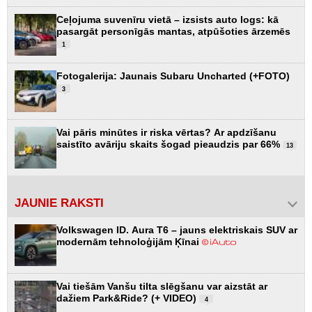
Ceļojuma suvenīru vietā – izsists auto logs: kā
pasargāt personīgās mantas, atpūšoties ārzemēs
1
Fotogalerija: Jaunais Subaru Uncharted (+FOTO)
3
Vai pāris minūtes ir riska vērtas? Ar apdzīšanu
saistīto avāriju skaits šogad pieaudzis par 66%
13
JAUNIE RAKSTI
Volkswagen ID. Aura T6 – jauns elektriskais SUV ar
modernām tehnoloģijām Ķīnai
Vai tiešām Vanšu tilta slēgšanu var aizstāt ar
dažiem Park&Ride? (+ VIDEO)
4