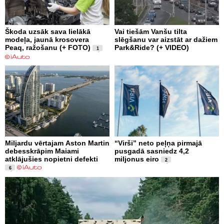
Škoda uzsāk sava lielākā
Vai tiešām Vanšu tilta
modeļa, jaunā krosovera
slēgšanu var aizstāt ar dažiem
Peaq, ražošanu (+ FOTO)
Park&Ride? (+ VIDEO)
1
Miljardu vērtajam Aston Martin
“Virši” neto peļņa pirmajā
debesskrāpim Maiami
pusgadā sasniedz 4,2
atklājušies nopietni defekti
miljonus eiro
2
6