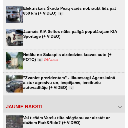
Elektriskais Škoda Peaq varēs nobraukt līdz pat
650 km (+ VIDEO)
8
Jaunais KIA Seltos nāks palīgā populārajam KIA
Sportage (+ VIDEO)
Netālu no Salaspils aizdedzies kravas auto (+
FOTO)
11
"Zvaniet prezidentam" - likumsargi Āgenskalnā
aiztur agresīvu un, iespējams, iereibušu
autovadītāju (+ VIDEO)
3
JAUNIE RAKSTI
Vai tiešām Vanšu tilta slēgšanu var aizstāt ar
dažiem Park&Ride? (+ VIDEO)