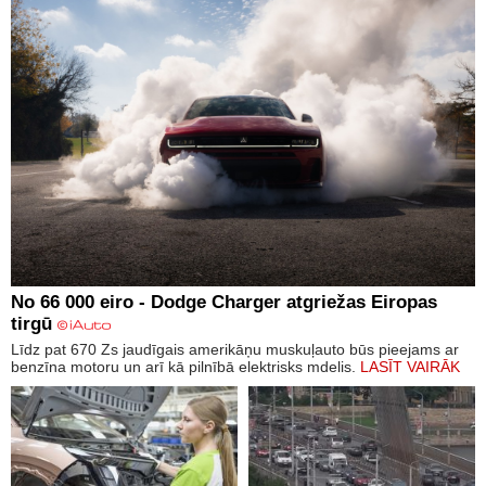
No 66 000 eiro - Dodge Charger atgriežas Eiropas
tirgū
Līdz pat 670 Zs jaudīgais amerikāņu muskuļauto būs pieejams ar
benzīna motoru un arī kā pilnībā elektrisks mdelis.
LASĪT VAIRĀK