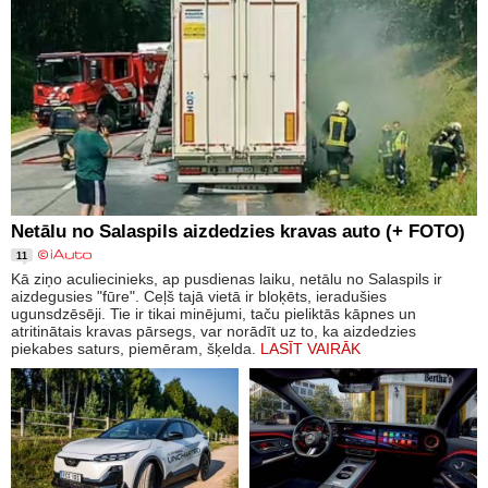
Netālu no Salaspils aizdedzies kravas auto (+ FOTO)
11
Kā ziņo aculiecinieks, ap pusdienas laiku, netālu no Salaspils ir
aizdegusies "fūre". Ceļš tajā vietā ir bloķēts, ieradušies
ugunsdzēsēji. Tie ir tikai minējumi, taču pieliktās kāpnes un
atritinātais kravas pārsegs, var norādīt uz to, ka aizdedzies
piekabes saturs, piemēram, šķelda.
LASĪT VAIRĀK