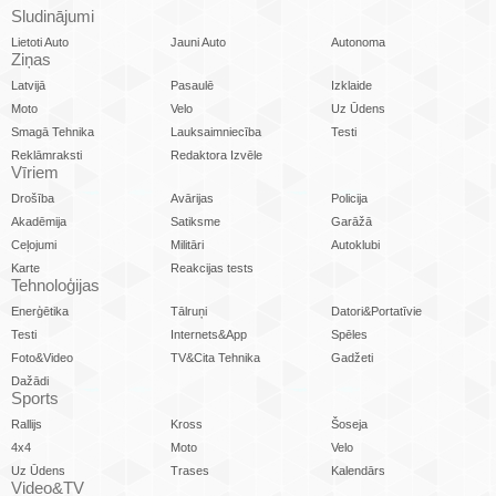
Sludinājumi
Lietoti Auto
Jauni Auto
Autonoma
Ziņas
Latvijā
Pasaulē
Izklaide
Moto
Velo
Uz Ūdens
Smagā Tehnika
Lauksaimniecība
Testi
Reklāmraksti
Redaktora Izvēle
Vīriem
Drošība
Avārijas
Policija
Akadēmija
Satiksme
Garāžā
Ceļojumi
Militāri
Autoklubi
Karte
Reakcijas tests
Tehnoloģijas
Enerģētika
Tālruņi
Datori&Portatīvie
Testi
Internets&App
Spēles
Foto&Video
TV&Cita Tehnika
Gadžeti
Dažādi
Sports
Rallijs
Kross
Šoseja
4x4
Moto
Velo
Uz Ūdens
Trases
Kalendārs
Video&TV