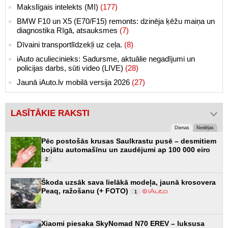
Makslīgais intelekts (MI)
(177)
BMW F10 un X5 (E70/F15) remonts: dzinēja ķēžu maiņa un
diagnostika Rīgā, atsauksmes
(7)
Dīvaini transportlīdzekļi uz ceļa.
(8)
iAuto aculiecinieks: Sadursme, aktuālie negadījumi un
policijas darbs, sūti video (LIVE)
(28)
Jaunā iAuto.lv mobilā versija 2026
(27)
LASĪTĀKIE RAKSTI
Dienas
Nedēļas
Pēc postošās krusas Saulkrastu pusē – desmitiem
bojātu automašīnu un zaudējumi ap 100 000 eiro
2
Škoda uzsāk sava lielākā modeļa, jaunā krosovera
Peaq, ražošanu (+ FOTO)
1
Xiaomi piesaka SkyNomad N70 EREV – luksusa