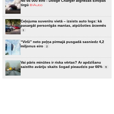
No 66 000 eiro - Dodge Charger atgriežas Eiropas
tirgū
Ceļojuma suvenīru vietā – izsists auto logs: kā
pasargāt personīgās mantas, atpūšoties ārzemēs
1
“Virši” neto peļņa pirmajā pusgadā sasniedz 4,2
miljonus eiro
2
Vai pāris minūtes ir riska vērtas? Ar apdzīšanu
saistīto avāriju skaits šogad pieaudzis par 66%
9