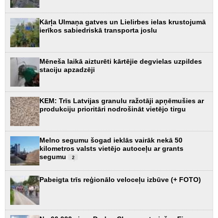
Kārļa Ulmaņa gatves un Lielirbes ielas krustojumā
ierīkos sabiedriskā transporta joslu
Mēneša laikā aizturēti kārtējie degvielas uzpildes
staciju apzadzēji
KEM: Trīs Latvijas granulu ražotāji apņēmušies ar
produkciju prioritāri nodrošināt vietējo tirgu
Melno segumu šogad ieklās vairāk nekā 50
kilometros valsts vietējo autoceļu ar grants
segumu
2
Pabeigta trīs reģionālo veloceļu izbūve (+ FOTO)