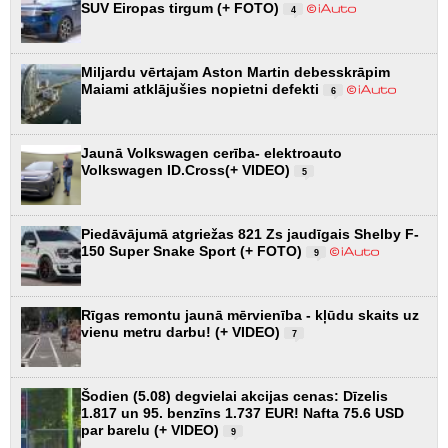
SUV Eiropas tirgum (+ FOTO)
4
Miljardu vērtajam Aston Martin debesskrāpim
Maiami atklājušies nopietni defekti
6
Jaunā Volkswagen cerība- elektroauto
Volkswagen ID.Cross(+ VIDEO)
5
Piedāvājumā atgriežas 821 Zs jaudīgais Shelby F-
150 Super Snake Sport (+ FOTO)
9
Rīgas remontu jaunā mērvienība - kļūdu skaits uz
vienu metru darbu! (+ VIDEO)
7
Šodien (5.08) degvielai akcijas cenas: Dīzelis
1.817 un 95. benzīns 1.737 EUR! Nafta 75.6 USD
par barelu (+ VIDEO)
9