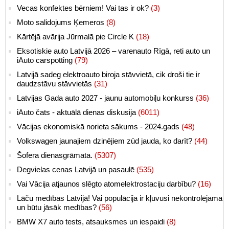
Vecas konfektes bērniem! Vai tas ir ok?
(3)
Moto salidojums Ķemeros
(8)
Kārtējā avārija Jūrmalā pie Circle K
(18)
Eksotiskie auto Latvijā 2026 – varenauto Rīgā, reti auto un
iAuto carspotting
(79)
Latvijā sadeg elektroauto biroja stāvvietā, cik droši tie ir
daudzstāvu stāvvietās
(31)
Latvijas Gada auto 2027 - jaunu automobiļu konkurss
(36)
iAuto čats - aktuālā dienas diskusija
(6011)
Vācijas ekonomiskā norieta sākums - 2024.gads
(48)
Volkswagen jaunajiem dzinējiem zūd jauda, ko darīt?
(44)
Šofera dienasgrāmata.
(5307)
Degvielas cenas Latvijā un pasaulē
(535)
Vai Vācija atjaunos slēgto atomelektrostaciju darbību?
(16)
Lāču medības Latvijā! Vai populācija ir kļuvusi nekontrolējama
un būtu jāsāk medības?
(56)
BMW X7 auto tests, atsauksmes un iespaidi
(8)