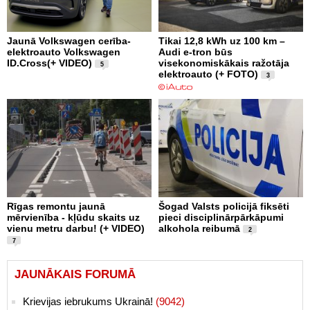
Jaunā Volkswagen cerība-
Tikai 12,8 kWh uz 100 km –
elektroauto Volkswagen
Audi e-tron būs
ID.Cross(+ VIDEO)
visekonomiskākais ražotāja
5
elektroauto (+ FOTO)
3
Rīgas remontu jaunā
Šogad Valsts policijā fiksēti
mērvienība - kļūdu skaits uz
pieci disciplinārpārkāpumi
vienu metru darbu! (+ VIDEO)
alkohola reibumā
2
7
JAUNĀKAIS FORUMĀ
Krievijas iebrukums Ukrainā!
(9042)