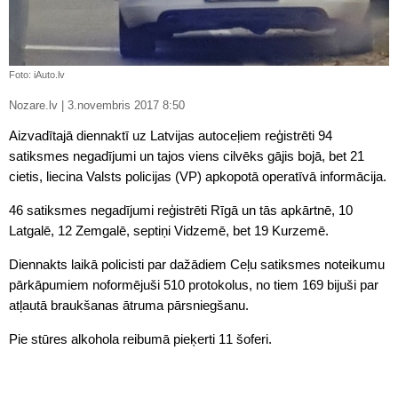
Foto: iAuto.lv
Nozare.lv | 3.novembris 2017 8:50
Aizvadītajā diennaktī uz Latvijas autoceļiem reģistrēti 94
satiksmes negadījumi un tajos viens cilvēks gājis bojā, bet 21
cietis, liecina Valsts policijas (VP) apkopotā operatīvā informācija.
46 satiksmes negadījumi reģistrēti Rīgā un tās apkārtnē, 10
Latgalē, 12 Zemgalē, septiņi Vidzemē, bet 19 Kurzemē.
Diennakts laikā policisti par dažādiem Ceļu satiksmes noteikumu
pārkāpumiem noformējuši 510 protokolus, no tiem 169 bijuši par
atļautā braukšanas ātruma pārsniegšanu.
Pie stūres alkohola reibumā pieķerti 11 šoferi.