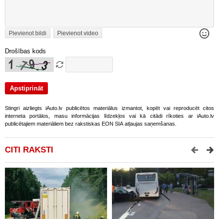
Pievienot bildi
Pievienot video
Drošības kods
Stingri aizliegts iAuto.lv publicētos materiālus izmantot, kopēt vai reproducēt citos
interneta portālos, masu informācijas līdzekļos vai kā citādi rīkoties ar iAuto.lv
publicētajiem materiāliem bez rakstiskas EON SIA atļaujas saņemšanas.
CITI RAKSTI