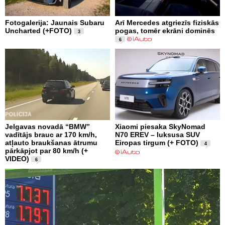
Fotogalerija: Jaunais Subaru
Arī Mercedes atgriezīs fiziskās
Uncharted (+FOTO)
pogas, tomēr ekrāni dominēs
3
6
Jelgavas novadā “BMW”
Xiaomi piesaka SkyNomad
vadītājs brauc ar 170 km/h,
N70 EREV – luksusa SUV
atļauto braukšanas ātrumu
Eiropas tirgum (+ FOTO)
4
pārkāpjot par 80 km/h (+
VIDEO)
6