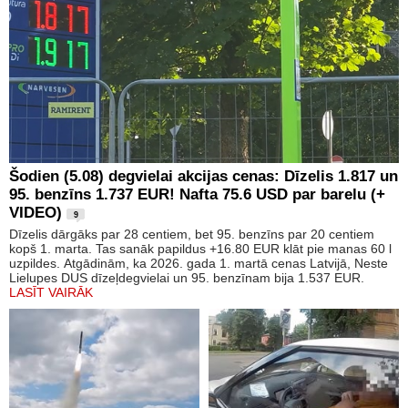
Šodien (5.08) degvielai akcijas cenas: Dīzelis 1.817 un
95. benzīns 1.737 EUR! Nafta 75.6 USD par barelu (+
VIDEO)
9
Dīzelis dārgāks par 28 centiem, bet 95. benzīns par 20 centiem
kopš 1. marta. Tas sanāk papildus +16.80 EUR klāt pie manas 60 l
uzpildes. Atgādinām, ka 2026. gada 1. martā cenas Latvijā, Neste
Lielupes DUS dīzeļdegvielai un 95. benzīnam bija 1.537 EUR.
LASĪT VAIRĀK