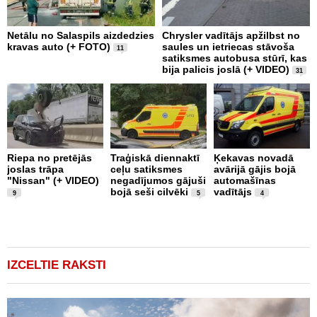
Netālu no Salaspils aizdedzies
Chrysler vadītājs apžilbst no
P
kravas auto (+ FOTO)
saules un ietriecas stāvoša
v
11
satiksmes autobusa stūrī, kas
bija palicis joslā (+ VIDEO)
31
Riepa no pretējās
Traģiskā diennaktī
Ķekavas novadā
R
joslas trāpa
ceļu satiksmes
avārijā gājis bojā
l
"Nissan" (+ VIDEO)
negadījumos gājuši
automašīnas
"
bojā seši cilvēki
vadītājs
a
9
5
4
IZCELTIE RAKSTI