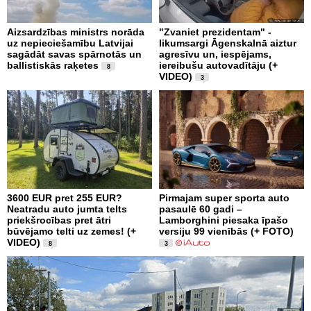
Aizsardzības ministrs norāda
"Zvaniet prezidentam" -
uz nepieciešamību Latvijai
likumsargi Āgenskalnā aiztur
sagādāt savas spārnotās un
agresīvu un, iespējams,
ballistiskās raķetes
iereibušu autovadītāju (+
8
VIDEO)
3
3600 EUR pret 255 EUR?
Pirmajam super sporta auto
Neatradu auto jumta telts
pasaulē 60 gadi –
priekšrocības pret ātri
Lamborghini piesaka īpašo
būvējamo telti uz zemes! (+
versiju 99 vienībās (+ FOTO)
VIDEO)
8
3