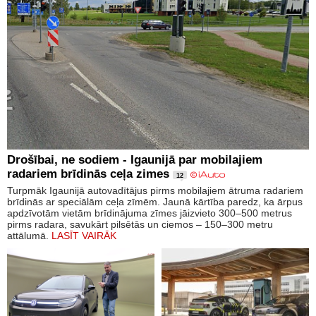
Drošībai, ne sodiem - Igaunijā par mobilajiem
radariem brīdinās ceļa zimes
12
Turpmāk Igaunijā autovadītājus pirms mobilajiem ātruma radariem
brīdinās ar speciālām ceļa zīmēm. Jaunā kārtība paredz, ka ārpus
apdzīvotām vietām brīdinājuma zīmes jāizvieto 300–500 metrus
pirms radara, savukārt pilsētās un ciemos – 150–300 metru
attālumā.
LASĪT VAIRĀK