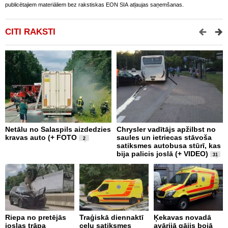
publicētajiem materiāliem bez rakstiskas EON SIA atļaujas saņemšanas.
CITI RAKSTI
Netālu no Salaspils aizdedzies
Chrysler vadītājs apžilbst no
P
kravas auto (+ FOTO
saules un ietriecas stāvoša
v
2
satiksmes autobusa stūrī, kas
bija palicis joslā (+ VIDEO)
31
Riepa no pretējās
Traģiskā diennaktī
Ķekavas novadā
R
joslas trāpa
ceļu satiksmes
avārijā gājis bojā
l