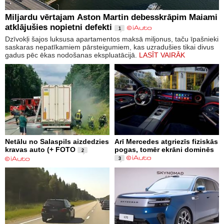
Miljardu vērtajam Aston Martin debesskrāpim Maiami
atklājušies nopietni defekti
1
Dzīvokļi šajos luksusa apartamentos maksā miljonus, taču īpašnieki
saskaras nepatīkamiem pārsteigumiem, kas uzradušies tikai divus
gadus pēc ēkas nodošanas ekspluatācijā.
LASĪT VAIRĀK
Netālu no Salaspils aizdedzies
Arī Mercedes atgriezīs fiziskās
kravas auto (+ FOTO
pogas, tomēr ekrāni dominēs
2
3