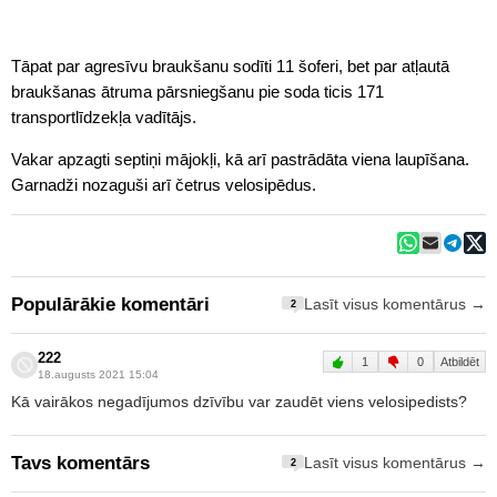
Tāpat par agresīvu braukšanu sodīti 11 šoferi, bet par atļautā
braukšanas ātruma pārsniegšanu pie soda ticis 171
transportlīdzekļa vadītājs.
Vakar apzagti septiņi mājokļi, kā arī pastrādāta viena laupīšana.
Garnadži nozaguši arī četrus velosipēdus.
Populārākie komentāri
Lasīt visus komentārus →
2
222
1
0
Atbildēt
18.augusts 2021 15:04
Kā vairākos negadījumos dzīvību var zaudēt viens velosipedists?
Tavs komentārs
Lasīt visus komentārus →
2