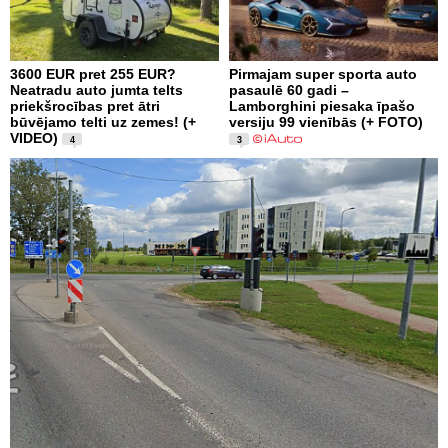
3600 EUR pret 255 EUR?
Pirmajam super sporta auto
Neatradu auto jumta telts
pasaulē 60 gadi –
priekšrocības pret ātri
Lamborghini piesaka īpašo
būvējamo telti uz zemes! (+
versiju 99 vienībās (+ FOTO)
VIDEO)
4
3