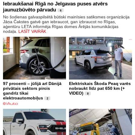
Iebraukšanai Rīgā no Jelgavas puses atvērs
jaunuzbūvēto pārvadu
6
No šodienas galvaspilsētā būtiski mainīsies satiksmes organizācija
Jāņa Čakstes gatvē gan iebraucot, gan izbraucot no Rīgas,
aģentūru LETA informēja Rīgas domes Ārējās komunikācijas
nodaļa.
LASĪT VAIRĀK
97 procenti – jūlijā arī Dānijā
Elektriskais Škoda Peaq varēs
privātais sektors pircis
nobraukt līdz pat 650 km (+
gandrīz tikai
VIDEO)
8
elektroautomobiļus
2