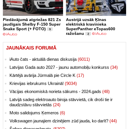
Piedāvājumā atgriežas 821 Zs
Austrijā uzsāk Ķīnas
jaudīgais Shelby F-150 Super
elektriskā kravinieka
Snake Sport (+ FOTO)
SuperPanther eTopas600
9
ražošanu
2
JAUNĀKAIS FORUMĀ
iAuto čats - aktuālā dienas diskusija
(6011)
Latvijas Gada auto 2027 - jaunu automobiļu konkurss
(34)
Kārtējā avārija Jūrmalā pie Circle K
(17)
Krievijas iebrukums Ukrainā!
(9034)
Vācijas ekonomiskā norieta sākums - 2024.gads
(48)
Latvijā sadeg elektroauto biroja stāvvietā, cik droši tie ir
daudzstāvu stāvvietās
(24)
Moto salidojums Ķemeros
(6)
Volkswagen jaunajiem dzinējiem zūd jauda, ko darīt?
(44)
Šofera dienasgrāmata.
(5307)