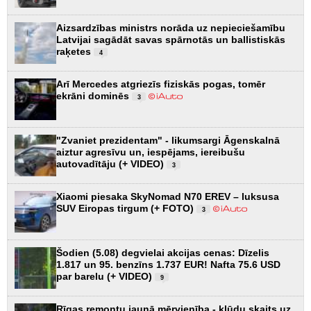
Aizsardzības ministrs norāda uz nepieciešamību
Latvijai sagādāt savas spārnotās un ballistiskās
raķetes
4
Arī Mercedes atgriezīs fiziskās pogas, tomēr
ekrāni dominēs
3
"Zvaniet prezidentam" - likumsargi Āgenskalnā
aiztur agresīvu un, iespējams, iereibušu
autovadītāju (+ VIDEO)
3
Xiaomi piesaka SkyNomad N70 EREV – luksusa
SUV Eiropas tirgum (+ FOTO)
3
Šodien (5.08) degvielai akcijas cenas: Dīzelis
1.817 un 95. benzīns 1.737 EUR! Nafta 75.6 USD
par barelu (+ VIDEO)
9
Rīgas remontu jaunā mērvienība - kļūdu skaits uz