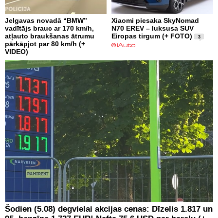
Jelgavas novadā “BMW”
Xiaomi piesaka SkyNomad
vadītājs brauc ar 170 km/h,
N70 EREV – luksusa SUV
atļauto braukšanas ātrumu
Eiropas tirgum (+ FOTO)
3
pārkāpjot par 80 km/h (+
VIDEO)
Šodien (5.08) degvielai akcijas cenas: Dīzelis 1.817 un