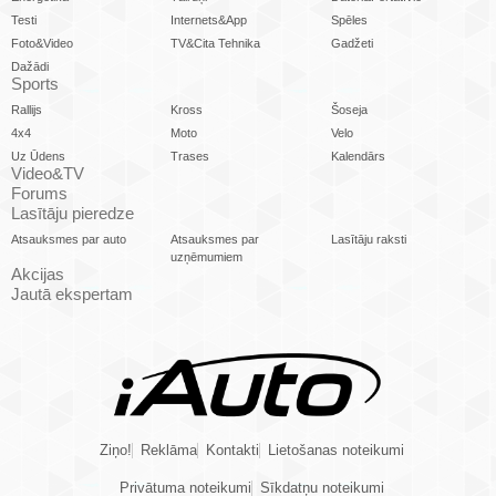
Testi
Internets&App
Spēles
Foto&Video
TV&Cita Tehnika
Gadžeti
Dažādi
Sports
Rallijs
Kross
Šoseja
4x4
Moto
Velo
Uz Ūdens
Trases
Kalendārs
Video&TV
Forums
Lasītāju pieredze
Atsauksmes par auto
Atsauksmes par
Lasītāju raksti
uzņēmumiem
Akcijas
Jautā ekspertam
Ziņo!
Reklāma
Kontakti
Lietošanas noteikumi
Privātuma noteikumi
Sīkdatņu noteikumi