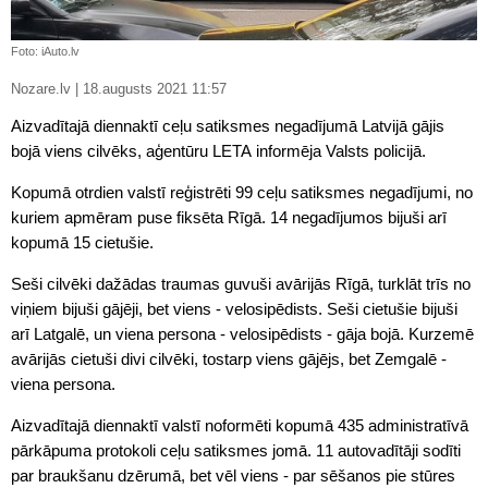
Foto: iAuto.lv
Nozare.lv | 18.augusts 2021 11:57
Aizvadītajā diennaktī ceļu satiksmes negadījumā Latvijā gājis
bojā viens cilvēks, aģentūru LETA informēja Valsts policijā.
Kopumā otrdien valstī reģistrēti 99 ceļu satiksmes negadījumi, no
kuriem apmēram puse fiksēta Rīgā. 14 negadījumos bijuši arī
kopumā 15 cietušie.
Seši cilvēki dažādas traumas guvuši avārijās Rīgā, turklāt trīs no
viņiem bijuši gājēji, bet viens - velosipēdists. Seši cietušie bijuši
arī Latgalē, un viena persona - velosipēdists - gāja bojā. Kurzemē
avārijās cietuši divi cilvēki, tostarp viens gājējs, bet Zemgalē -
viena persona.
Aizvadītajā diennaktī valstī noformēti kopumā 435 administratīvā
pārkāpuma protokoli ceļu satiksmes jomā. 11 autovadītāji sodīti
par braukšanu dzērumā, bet vēl viens - par sēšanos pie stūres