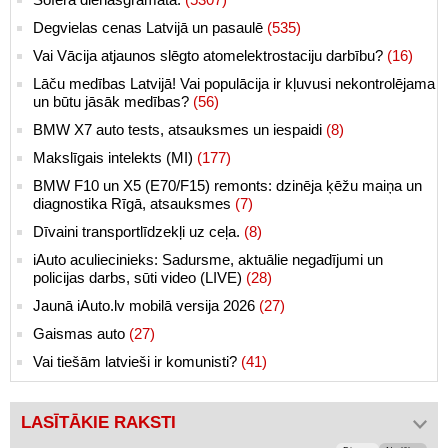
Degvielas cenas Latvijā un pasaulē
(535)
Vai Vācija atjaunos slēgto atomelektrostaciju darbību?
(16)
Lāču medības Latvijā! Vai populācija ir kļuvusi nekontrolējama
un būtu jāsāk medības?
(56)
BMW X7 auto tests, atsauksmes un iespaidi
(8)
Makslīgais intelekts (MI)
(177)
BMW F10 un X5 (E70/F15) remonts: dzinēja ķēžu maiņa un
diagnostika Rīgā, atsauksmes
(7)
Dīvaini transportlīdzekļi uz ceļa.
(8)
iAuto aculiecinieks: Sadursme, aktuālie negadījumi un
policijas darbs, sūti video (LIVE)
(28)
Jaunā iAuto.lv mobilā versija 2026
(27)
Gaismas auto
(27)
Vai tiešām latvieši ir komunisti?
(41)
LASĪTĀKIE RAKSTI