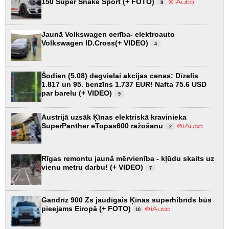
150 Super Snake Sport (+ FOTO)
9
Jaunā Volkswagen cerība- elektroauto
Volkswagen ID.Cross(+ VIDEO)
4
Šodien (5.08) degvielai akcijas cenas: Dīzelis
1.817 un 95. benzīns 1.737 EUR! Nafta 75.6 USD
par barelu (+ VIDEO)
9
Austrijā uzsāk Ķīnas elektriskā kravinieka
SuperPanther eTopas600 ražošanu
2
Rīgas remontu jaunā mērvienība - kļūdu skaits uz
vienu metru darbu! (+ VIDEO)
7
Gandrīz 900 Zs jaudīgais Ķīnas superhibrīds būs
pieejams Eiropā (+ FOTO)
10