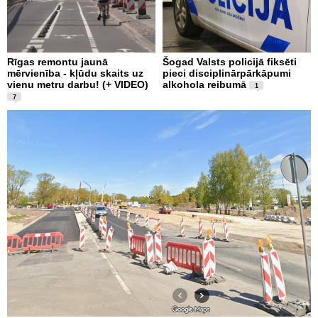
Rīgas remontu jaunā
Šogad Valsts policijā fiksēti
mērvienība - kļūdu skaits uz
pieci disciplinārpārkāpumi
vienu metru darbu! (+ VIDEO)
alkohola reibumā
1
7