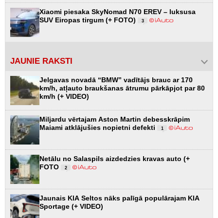
Xiaomi piesaka SkyNomad N70 EREV – luksusa
SUV Eiropas tirgum (+ FOTO)
3
JAUNIE RAKSTI
Jelgavas novadā “BMW” vadītājs brauc ar 170
km/h, atļauto braukšanas ātrumu pārkāpjot par 80
km/h (+ VIDEO)
Miljardu vērtajam Aston Martin debesskrāpim
Maiami atklājušies nopietni defekti
1
Netālu no Salaspils aizdedzies kravas auto (+
FOTO
2
Jaunais KIA Seltos nāks palīgā populārajam KIA
Sportage (+ VIDEO)