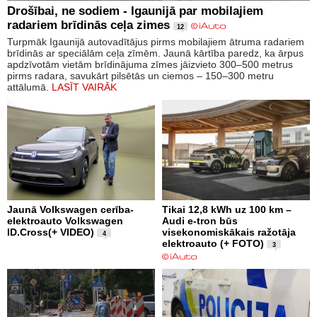
Drošībai, ne sodiem - Igaunijā par mobilajiem
radariem brīdinās ceļa zimes
12
Turpmāk Igaunijā autovadītājus pirms mobilajiem ātruma radariem
brīdinās ar speciālām ceļa zīmēm. Jaunā kārtība paredz, ka ārpus
apdzīvotām vietām brīdinājuma zīmes jāizvieto 300–500 metrus
pirms radara, savukārt pilsētās un ciemos – 150–300 metru
attālumā.
LASĪT VAIRĀK
Jaunā Volkswagen cerība-
Tikai 12,8 kWh uz 100 km –
elektroauto Volkswagen
Audi e-tron būs
ID.Cross(+ VIDEO)
visekonomiskākais ražotāja
4
elektroauto (+ FOTO)
3