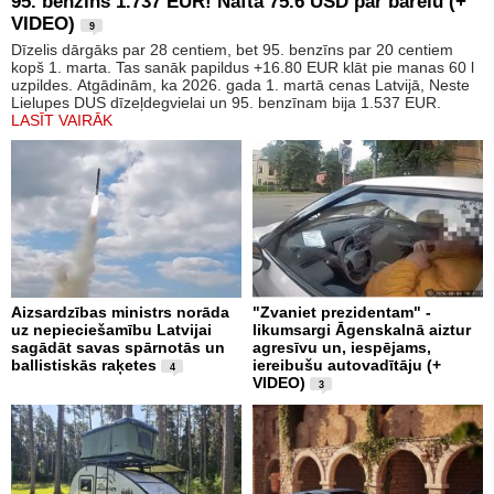
95. benzīns 1.737 EUR! Nafta 75.6 USD par barelu (+
VIDEO)
9
Dīzelis dārgāks par 28 centiem, bet 95. benzīns par 20 centiem
kopš 1. marta. Tas sanāk papildus +16.80 EUR klāt pie manas 60 l
uzpildes. Atgādinām, ka 2026. gada 1. martā cenas Latvijā, Neste
Lielupes DUS dīzeļdegvielai un 95. benzīnam bija 1.537 EUR.
LASĪT VAIRĀK
Aizsardzības ministrs norāda
"Zvaniet prezidentam" -
uz nepieciešamību Latvijai
likumsargi Āgenskalnā aiztur
sagādāt savas spārnotās un
agresīvu un, iespējams,
ballistiskās raķetes
iereibušu autovadītāju (+
4
VIDEO)
3