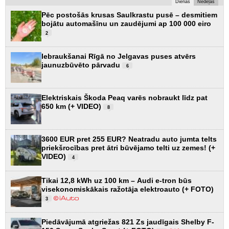
Dienas
Nedēļas
Pēc postošās krusas Saulkrastu pusē – desmitiem
bojātu automašīnu un zaudējumi ap 100 000 eiro
2
Iebraukšanai Rīgā no Jelgavas puses atvērs
jaunuzbūvēto pārvadu
6
Elektriskais Škoda Peaq varēs nobraukt līdz pat
650 km (+ VIDEO)
8
3600 EUR pret 255 EUR? Neatradu auto jumta telts
priekšrocības pret ātri būvējamo telti uz zemes! (+
VIDEO)
4
Tikai 12,8 kWh uz 100 km – Audi e-tron būs
visekonomiskākais ražotāja elektroauto (+ FOTO)
3
Piedāvājumā atgriežas 821 Zs jaudīgais Shelby F-