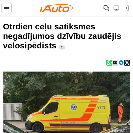
Otrdien ceļu satiksmes
negadījumos dzīvību zaudējis
velosipēdists
2