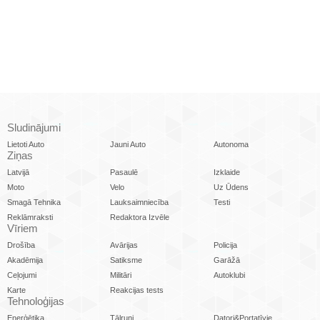
Sludinājumi
Lietoti Auto
Jauni Auto
Autonoma
Ziņas
Latvijā
Pasaulē
Izklaide
Moto
Velo
Uz Ūdens
Smagā Tehnika
Lauksaimniecība
Testi
Reklāmraksti
Redaktora Izvēle
Vīriem
Drošība
Avārijas
Policija
Akadēmija
Satiksme
Garāžā
Ceļojumi
Militāri
Autoklubi
Karte
Reakcijas tests
Tehnoloģijas
Enerģētika
Tālruņi
Datori&Portatīvie