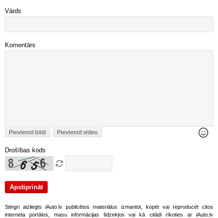
Vārds
Komentārs
Pievienot bildi
Pievienot video
Drošības kods
Stingri aizliegts iAuto.lv publicētos materiālus izmantot, kopēt vai reproducēt citos
interneta portālos, masu informācijas līdzekļos vai kā citādi rīkoties ar iAuto.lv