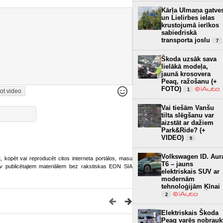
Kārļa Ulmaņa gatve
un Lielirbes ielas
krustojumā ierīkos
sabiedriskā
transporta joslu
7
Škoda uzsāk sava
lielākā modeļa,
jaunā krosovera
Peaq, ražošanu (+
FOTO)
1
ot video
Vai tiešām Vanšu
tilta slēgšanu var
aizstāt ar dažiem
Park&Ride? (+
VIDEO)
9
Volkswagen ID. Aur
ot, kopēt vai reproducēt citos interneta portālos, masu
T6 – jauns
o.lv publicētajiem materiāliem bez rakstiskas EON SIA
elektriskais SUV ar
modernām
tehnoloģijām Ķīnai
2
Elektriskais Škoda
Peaq varēs nobrauk