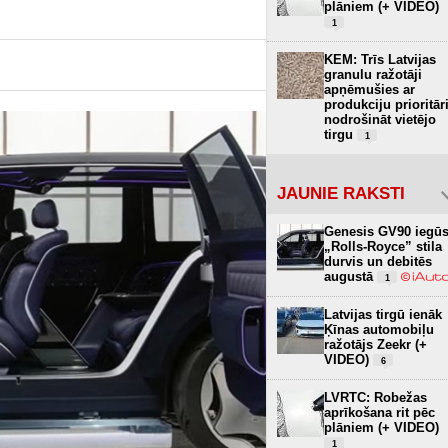
plāniem (+ VIDEO)
1
KEM: Trīs Latvijas
granulu ražotāji
apņēmušies ar
produkciju prioritār
nodrošināt vietējo
tirgu
1
JAUNIE RAKSTI
Genesis GV90 iegū
„Rolls-Royce” stila
durvis un debitēs
augustā
1
Latvijas tirgū ienāk
Ķīnas automobiļu
ražotājs Zeekr (+
VIDEO)
6
LVRTC: Robežas
aprīkošana rit pēc
plāniem (+ VIDEO)
1