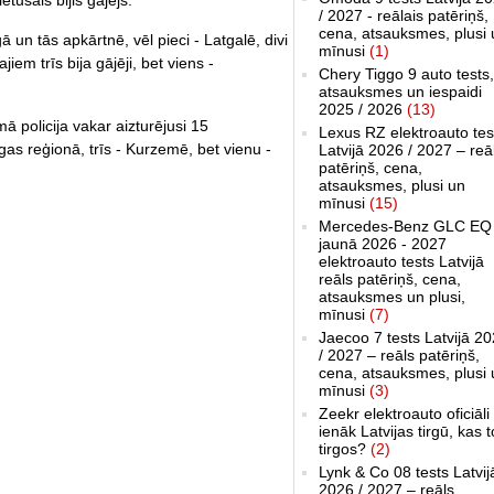
etušais bijis gājējs.
/ 2027 - reālais patēriņš,
cena, atsauksmes, plusi 
gā un tās apkārtnē, vēl pieci - Latgalē, divi
mīnusi
(1)
em trīs bija gājēji, bet viens -
Chery Tiggo 9 auto tests,
atsauksmes un iespaidi
2025 / 2026
(13)
 policija vakar aizturējusi 15
Lexus RZ elektroauto tes
gas reģionā, trīs - Kurzemē, bet vienu -
Latvijā 2026 / 2027 – reā
patēriņš, cena,
atsauksmes, plusi un
mīnusi
(15)
Mercedes-Benz GLC EQ
jaunā 2026 - 2027
elektroauto tests Latvijā
reāls patēriņš, cena,
atsauksmes un plusi,
mīnusi
(7)
Jaecoo 7 tests Latvijā 2
/ 2027 – reāls patēriņš,
cena, atsauksmes, plusi 
mīnusi
(3)
Zeekr elektroauto oficiāli
ienāk Latvijas tirgū, kas 
tirgos?
(2)
Lynk & Co 08 tests Latvij
2026 / 2027 – reāls