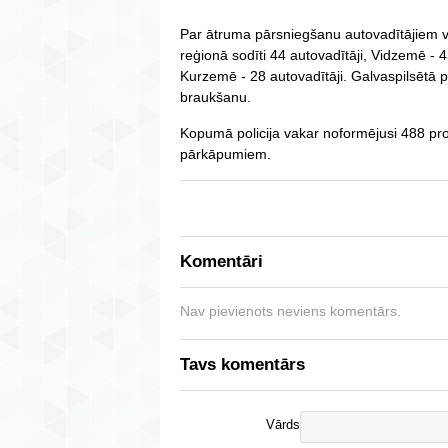
Par ātruma pārsniegšanu autovadītājiem v
reģionā sodīti 44 autovadītāji, Vidzemē - 
Kurzemē - 28 autovadītāji. Galvaspilsētā pi
braukšanu.
Kopumā policija vakar noformējusi 488 pr
pārkāpumiem.
Komentāri
Nav pievienots neviens komentārs.
Tavs komentārs
Vārds