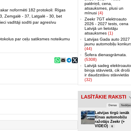
patēriņš, cena,
atsauksmes, plusi un
akar noformēti 182 protokoli: Rīgas
mīnusi
(4)
43, Zemgalē - 37, Latgalē - 30, bet
Zeekr 7GT elektroauto
eci vadītāji sodīti par agresīvu
2026 - 2027 tests, cena
Latvijā un lietotāju
atsauksmes
(1)
otokolus par ceļu satiksmes noteikumu
Latvijas Gada auto 2027 
jaunu automobiļu konkur
(44)
Šofera dienasgrāmata.
(5308)
Latvijā sadeg elektroauto
biroja stāvvietā, cik droši 
ir daudzstāvu stāvvietās
(32)
LASĪTĀKIE RAKSTI
Dienas
Nedēļas
Latvijas tirgū ienāk
Ķīnas automobiļu
ražotājs Zeekr (+
VIDEO)
6