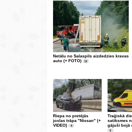
Netālu no Salaspils aizdedzies kravas
auto (+ FOTO)
12
Riepa no pretējās
Traģiskā die
joslas trāpa "Nissan" (+
satiksmes 
VIDEO)
gājuši bojā 
9
5