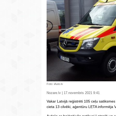
Foto: iAuto.lv
Nozare.lv | 17.novembris 2021 9:41
Vakar Latvijā reģistrēti 105 ceļu satiksme
cieta 13 cilvēki, aģentūru LETA informēja Va