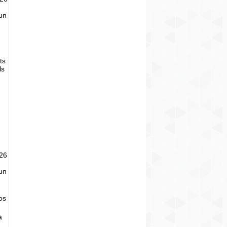
un
ts
ls
026
un
tos
ā