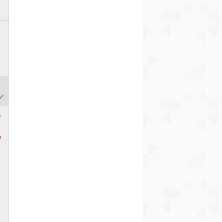
21
21
i
s