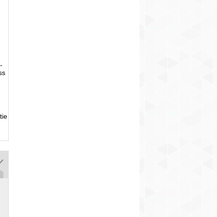
-
ss
tie