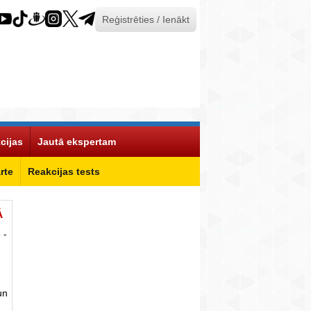
Reģistrēties / Ienākt
cijas
Jautā ekspertam
rte
Reakcijas tests
Ā
 -
un