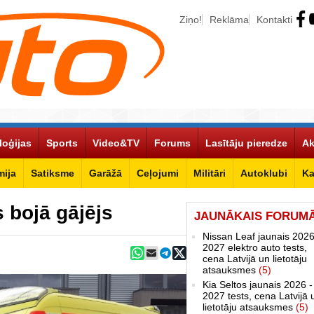
Ziņo!
Reklāma
Kontakti
loģijas
Sports
Video&TV
Forums
Lasītāju pieredze
Ak
ija
Satiksme
Garāžā
Ceļojumi
Militāri
Autoklubi
Ka
s bojā gājējs
JAUNĀKAIS FORUM
Nissan Leaf jaunais 2026
2027 elektro auto tests,
cena Latvijā un lietotāju
atsauksmes
(5)
Kia Seltos jaunais 2026 -
2027 tests, cena Latvijā 
lietotāju atsauksmes
(5)