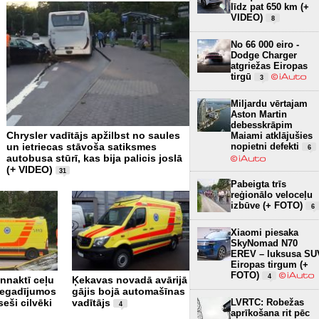
līdz pat 650 km (+
VIDEO)
8
No 66 000 eiro -
Dodge Charger
atgriežas Eiropas
tirgū
3
Miljardu vērtajam
Aston Martin
debesskrāpim
Chrysler vadītājs apžilbst no saules
Pēc iebraukšanas upē miri
Maiami atklājušies
nopietni defekti
un ietriecas stāvoša satiksmes
velosipēdists
6
1
autobusa stūrī, kas bija palicis joslā
(+ VIDEO)
31
Pabeigta trīs
reģionālo veloceļu
izbūve (+ FOTO)
6
Xiaomi piesaka
SkyNomad N70
EREV – luksusa SU
Eiropas tirgum (+
Rīgā avarējusi luksusa
FOTO)
4
nnaktī ceļu
Ķekavas novadā avārijā
klases "McLaren"
negadījumos
gājis bojā automašīnas
automašīna
1
LVRTC: Robežas
seši cilvēki
vadītājs
4
aprīkošana rit pēc