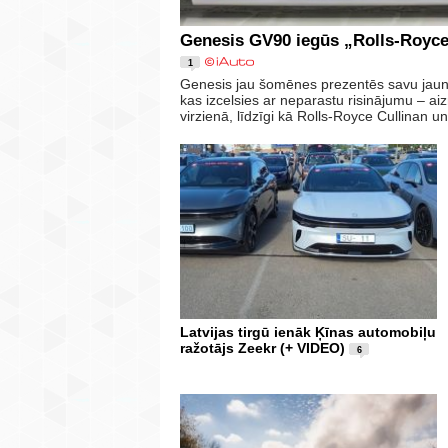
Genesis GV90 iegūs „Rolls-Royce”
1
Genesis jau šomēnes prezentēs savu jaun
kas izcelsies ar neparastu risinājumu – a
virzienā, līdzīgi kā Rolls-Royce Cullinan 
Latvijas tirgū ienāk Ķīnas automobiļu
ražotājs Zeekr (+ VIDEO)
6