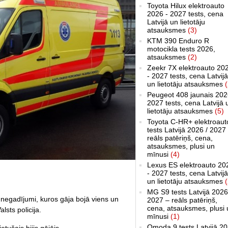
Toyota Hilux elektroauto
2026 - 2027 tests, cena
Latvijā un lietotāju
atsauksmes
(3)
KTM 390 Enduro R
motocikla tests 2026,
atsauksmes
(2)
Zeekr 7X elektroauto 20
- 2027 tests, cena Latvijā
un lietotāju atsauksmes
(
Peugeot 408 jaunais 202
2027 tests, cena Latvijā 
lietotāju atsauksmes
(5)
Toyota C-HR+ elektroaut
tests Latvijā 2026 / 2027
reāls patēriņš, cena,
atsauksmes, plusi un
mīnusi
(4)
Lexus ES elektroauto 20
- 2027 tests, cena Latvijā
un lietotāju atsauksmes
(
MG S9 tests Latvijā 2026
s negadījumi, kuros gāja bojā viens un
2027 – reāls patēriņš,
cena, atsauksmes, plusi 
lsts policija.
mīnusi
(1)
Omoda 9 tests Latvijā 2