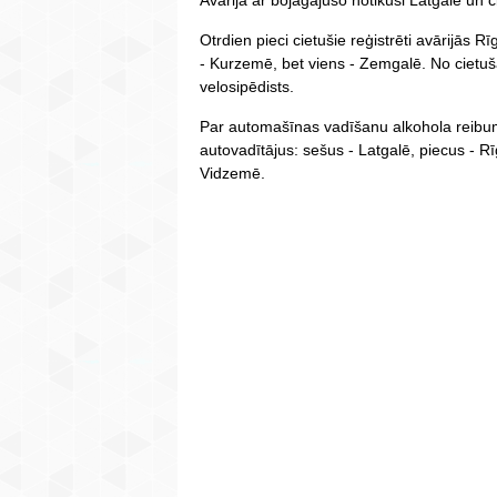
Avārija ar bojāgājušo notikusi Latgalē un ci
Otrdien pieci cietušie reģistrēti avārijās Rī
- Kurzemē, bet viens - Zemgalē. No cietušaji
velosipēdists.
Par automašīnas vadīšanu alkohola reibumā
autovadītājus: sešus - Latgalē, piecus - Rī
Vidzemē.