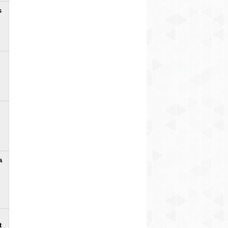
s
a
t