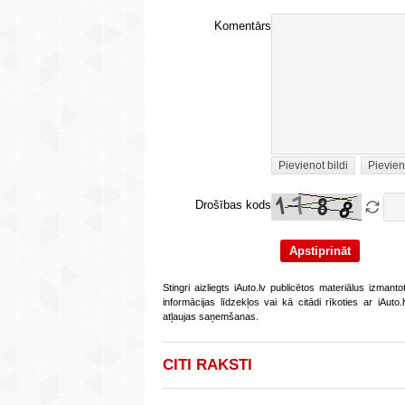
Komentārs
Pievienot bildi
Pievien
Drošības kods
Stingri aizliegts iAuto.lv publicētos materiālus izmant
informācijas līdzekļos vai kā citādi rīkoties ar iAut
atļaujas saņemšanas.
CITI RAKSTI