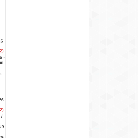
26
2)
6 -
un
o
 –
26
2)
 /
un
026