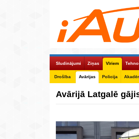
Sludinājumi
Ziņas
Vīriem
Tehno
Drošība
Avārijas
Policija
Akadēm
Avārijā Latgalē gāji