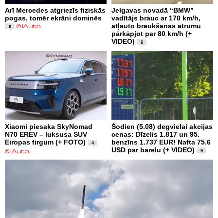
Arī Mercedes atgriezīs fiziskās
Jelgavas novadā “BMW”
pogas, tomēr ekrāni dominēs
vadītājs brauc ar 170 km/h,
atļauto braukšanas ātrumu
6
pārkāpjot par 80 km/h (+
VIDEO)
6
Xiaomi piesaka SkyNomad
Šodien (5.08) degvielai akcijas
N70 EREV – luksusa SUV
cenas: Dīzelis 1.817 un 95.
Eiropas tirgum (+ FOTO)
benzīns 1.737 EUR! Nafta 75.6
4
USD par barelu (+ VIDEO)
9