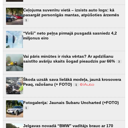
Ceļojuma suvenīru vietā – izsists auto logs: kā
pasargāt personīgās mantas, atpūšoties ārzemēs
1
“Virši” neto peļņa pirmajā pusgadā sasniedz 4,2
miljonus eiro
Vai pāris minūtes ir riska vērtas? Ar apdzīšanu
saistīto avāriju skaits šogad pieaudzis par 66%
3
Škoda uzsāk sava lielākā modeļa, jaunā krosovera
Peaq, ražošanu (+ FOTO)
1
Fotogalerija: Jaunais Subaru Uncharted (+FOTO)
1
Jelgavas novadā “BMW” vadītājs brauc ar 170