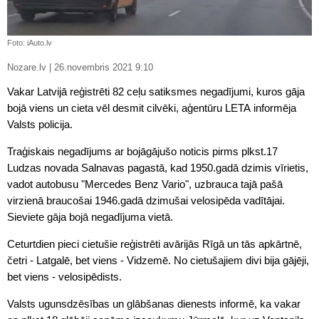
Foto: iAuto.lv
Nozare.lv | 26.novembris 2021 9:10
Vakar Latvijā reģistrēti 82 ceļu satiksmes negadījumi, kuros gāja
bojā viens un cieta vēl desmit cilvēki, aģentūru LETA informēja
Valsts policija.
Traģiskais negadījums ar bojāgājušo noticis pirms plkst.17
Ludzas novada Salnavas pagastā, kad 1950.gadā dzimis vīrietis,
vadot autobusu "Mercedes Benz Vario", uzbrauca tajā pašā
virzienā braucošai 1946.gadā dzimušai velosipēda vadītājai.
Sieviete gāja bojā negadījuma vietā.
Ceturtdien pieci cietušie reģistrēti avārijās Rīgā un tās apkārtnē,
četri - Latgalē, bet viens - Vidzemē. No cietušajiem divi bija gājēji,
bet viens - velosipēdists.
Valsts ugunsdzēsības un glābšanas dienests informē, ka vakar