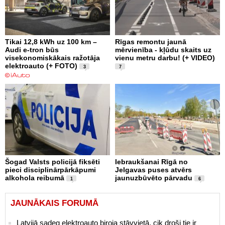
Tikai 12,8 kWh uz 100 km –
Rīgas remontu jaunā
Audi e-tron būs
mērvienība - kļūdu skaits uz
visekonomiskākais ražotāja
vienu metru darbu! (+ VIDEO)
elektroauto (+ FOTO)
3
7
Šogad Valsts policijā fiksēti
Iebraukšanai Rīgā no
pieci disciplinārpārkāpumi
Jelgavas puses atvērs
alkohola reibumā
jaunuzbūvēto pārvadu
1
6
JAUNĀKAIS FORUMĀ
Latvijā sadeg elektroauto biroja stāvvietā, cik droši tie ir