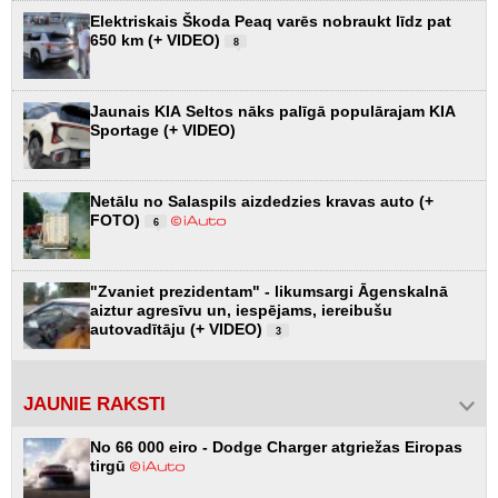
Elektriskais Škoda Peaq varēs nobraukt līdz pat
650 km (+ VIDEO)
8
Jaunais KIA Seltos nāks palīgā populārajam KIA
Sportage (+ VIDEO)
Netālu no Salaspils aizdedzies kravas auto (+
FOTO)
6
"Zvaniet prezidentam" - likumsargi Āgenskalnā
aiztur agresīvu un, iespējams, iereibušu
autovadītāju (+ VIDEO)
3
JAUNIE RAKSTI
No 66 000 eiro - Dodge Charger atgriežas Eiropas
tirgū