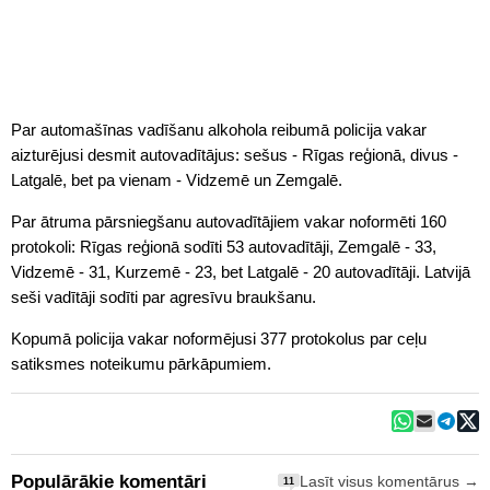
Par automašīnas vadīšanu alkohola reibumā policija vakar
aizturējusi desmit autovadītājus: sešus - Rīgas reģionā, divus -
Latgalē, bet pa vienam - Vidzemē un Zemgalē.
Par ātruma pārsniegšanu autovadītājiem vakar noformēti 160
protokoli: Rīgas reģionā sodīti 53 autovadītāji, Zemgalē - 33,
Vidzemē - 31, Kurzemē - 23, bet Latgalē - 20 autovadītāji. Latvijā
seši vadītāji sodīti par agresīvu braukšanu.
Kopumā policija vakar noformējusi 377 protokolus par ceļu
satiksmes noteikumu pārkāpumiem.
Populārākie komentāri
Lasīt visus komentārus →
11