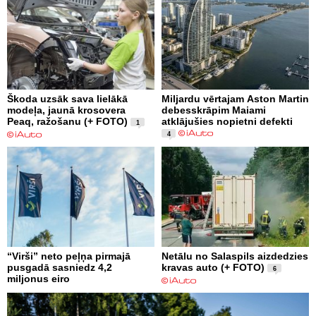
Škoda uzsāk sava lielākā
Miljardu vērtajam Aston Martin
modeļa, jaunā krosovera
debesskrāpim Maiami
Peaq, ražošanu (+ FOTO)
atklājušies nopietni defekti
1
4
“Virši” neto peļņa pirmajā
Netālu no Salaspils aizdedzies
pusgadā sasniedz 4,2
kravas auto (+ FOTO)
6
miljonus eiro