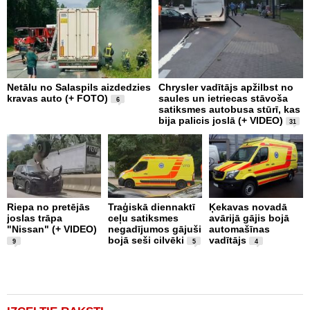
Netālu no Salaspils aizdedzies
Chrysler vadītājs apžilbst no
P
kravas auto (+ FOTO)
saules un ietriecas stāvoša
v
6
satiksmes autobusa stūrī, kas
bija palicis joslā (+ VIDEO)
31
Riepa no pretējās
Traģiskā diennaktī
Ķekavas novadā
R
joslas trāpa
ceļu satiksmes
avārijā gājis bojā
l
"Nissan" (+ VIDEO)
negadījumos gājuši
automašīnas
"
bojā seši cilvēki
vadītājs
a
9
5
4