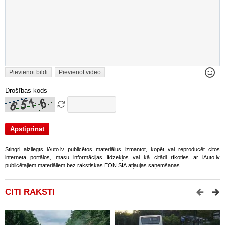
Pievienot bildi
Pievienot video
Drošības kods
Stingri aizliegts iAuto.lv publicētos materiālus izmantot, kopēt vai reproducēt citos
interneta portālos, masu informācijas līdzekļos vai kā citādi rīkoties ar iAuto.lv
publicētajiem materiāliem bez rakstiskas EON SIA atļaujas saņemšanas.
CITI RAKSTI