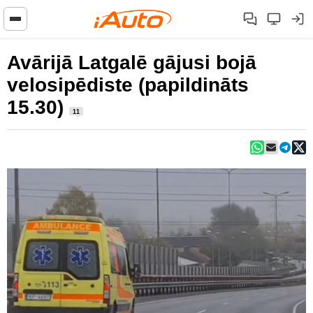
Avārijā Latgalē gājusi bojā
velosipēdiste (papildināts
15.30)
11