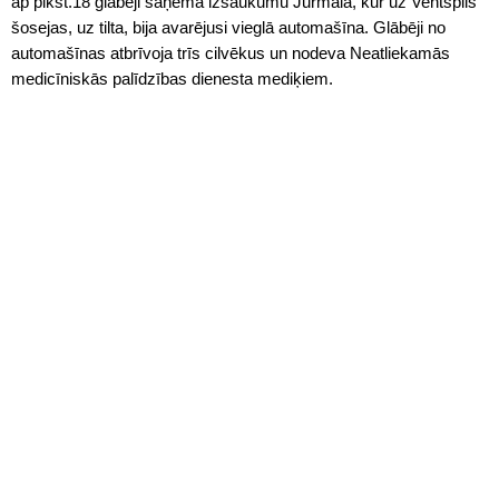
ap plkst.18 glābēji saņēma izsaukumu Jūrmalā, kur uz Ventspils
šosejas, uz tilta, bija avarējusi vieglā automašīna. Glābēji no
automašīnas atbrīvoja trīs cilvēkus un nodeva Neatliekamās
medicīniskās palīdzības dienesta mediķiem.