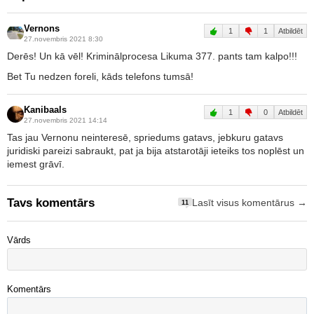
Vernons
1
1
Atbildēt
27.novembris 2021 8:30
Derēs! Un kā vēl! Kriminālprocesa Likuma 377. pants tam kalpo!!!
Bet Tu nedzen foreli, kāds telefons tumsā!
Kanibaals
1
0
Atbildēt
27.novembris 2021 14:14
Tas jau Vernonu neinteresē, spriedums gatavs, jebkuru gatavs
juridiski pareizi sabraukt, pat ja bija atstarotāji ieteiks tos noplēst un
iemest grāvī.
Tavs komentārs
Lasīt visus komentārus →
11
Vārds
Komentārs