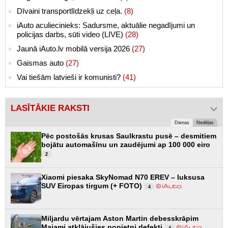
Dīvaini transportlīdzekļi uz ceļa.
(8)
iAuto aculiecinieks: Sadursme, aktuālie negadījumi un
policijas darbs, sūti video (LIVE)
(28)
Jaunā iAuto.lv mobilā versija 2026
(27)
Gaismas auto
(27)
Vai tiešām latvieši ir komunisti?
(41)
LASĪTĀKIE RAKSTI
Dienas
Nedēļas
Pēc postošās krusas Saulkrastu pusē – desmitiem
bojātu automašīnu un zaudējumi ap 100 000 eiro
2
Xiaomi piesaka SkyNomad N70 EREV – luksusa
SUV Eiropas tirgum (+ FOTO)
4
Miljardu vērtajam Aston Martin debesskrāpim
Maiami atklājušies nopietni defekti