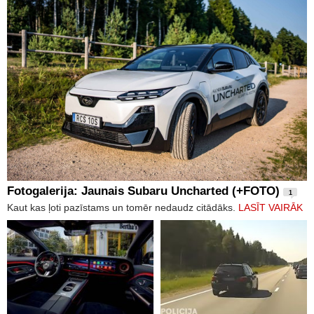
Fotogalerija: Jaunais Subaru Uncharted (+FOTO)
1
Kaut kas ļoti pazīstams un tomēr nedaudz citādāks.
LASĪT VAIRĀK