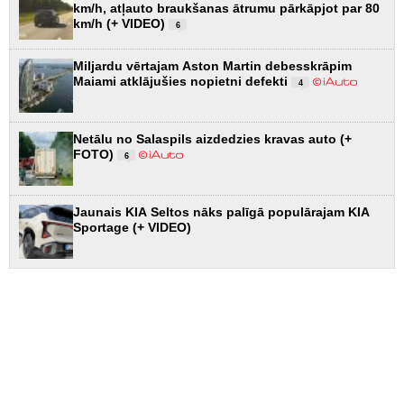
km/h, atļauto braukšanas ātrumu pārkāpjot par 80
km/h (+ VIDEO)
6
Miljardu vērtajam Aston Martin debesskrāpim
Maiami atklājušies nopietni defekti
4
Netālu no Salaspils aizdedzies kravas auto (+
FOTO)
6
Jaunais KIA Seltos nāks palīgā populārajam KIA
Sportage (+ VIDEO)