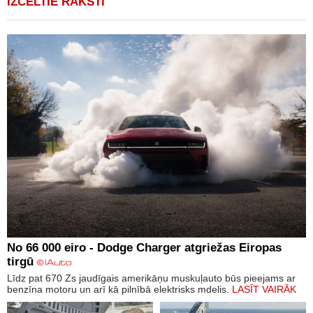
IZCELTIE RAKSTI
No 66 000 eiro - Dodge Charger atgriežas Eiropas
tirgū
Līdz pat 670 Zs jaudīgais amerikāņu muskuļauto būs pieejams ar
benzīna motoru un arī kā pilnībā elektrisks mdelis.
LASĪT VAIRĀK