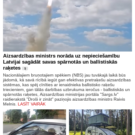
Aizsardzības ministrs norāda uz nepieciešamību
Latvijai sagādāt savas spārnotās un ballistiskās
raķetes
5
Nacionālajiem bruņotajiem spēkiem (NBS) jau tuvākajā laikā būs
jādomā, kā savā rīcībā iegūt gan efektīvas pretraķešu aizsardzības
sistēmas, kas spēj cīnīties ar ienaidnieka ballistisko raķešu
triecieniem, gan tālās darbības uzbrukuma ieročus - ballistiskās un
spārnotās raķetes, Aizsardzības ministrijas portāla "Sargs.lv"
raidierakstā "Droši ir zināt" paziņojis aizsardzības ministrs Raivis
Melnis.
LASĪT VAIRĀK