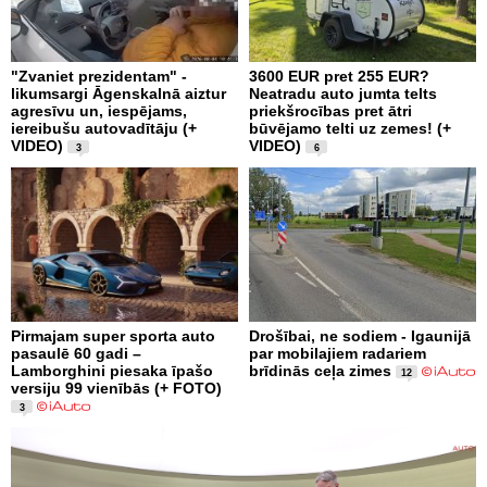
"Zvaniet prezidentam" -
3600 EUR pret 255 EUR?
likumsargi Āgenskalnā aiztur
Neatradu auto jumta telts
agresīvu un, iespējams,
priekšrocības pret ātri
iereibušu autovadītāju (+
būvējamo telti uz zemes! (+
VIDEO)
VIDEO)
3
6
Pirmajam super sporta auto
Drošībai, ne sodiem - Igaunijā
pasaulē 60 gadi –
par mobilajiem radariem
Lamborghini piesaka īpašo
brīdinās ceļa zimes
12
versiju 99 vienībās (+ FOTO)
3