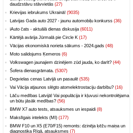
daudzstāvu stāvvietās
(27)
Krievijas iebrukums Ukrainā!
(9035)
Latvijas Gada auto 2027 - jaunu automobiļu konkurss
(36)
iAuto čats - aktuālā dienas diskusija
(6011)
Kārtējā avārija Jūrmalā pie Circle K
(17)
Vācijas ekonomiskā norieta sākums - 2024.gads
(48)
Moto salidojums Ķemeros
(6)
Volkswagen jaunajiem dzinējiem zūd jauda, ko darīt?
(44)
Šofera dienasgrāmata.
(5307)
Degvielas cenas Latvijā un pasaulē
(535)
Vai Vācija atjaunos slēgto atomelektrostaciju darbību?
(16)
Lāču medības Latvijā! Vai populācija ir kļuvusi nekontrolējama
un būtu jāsāk medības?
(56)
BMW X7 auto tests, atsauksmes un iespaidi
(8)
Makslīgais intelekts (MI)
(177)
BMW F10 un X5 (E70/F15) remonts: dzinēja ķēžu maiņa un
diagnostika Rīgā, atsauksmes
(7)