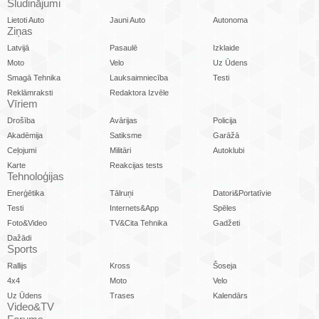
Sludinājumi
Lietoti Auto
Jauni Auto
Autonoma
Ziņas
Latvijā
Pasaulē
Izklaide
Moto
Velo
Uz Ūdens
Smagā Tehnika
Lauksaimniecība
Testi
Reklāmraksti
Redaktora Izvēle
Vīriem
Drošība
Avārijas
Policija
Akadēmija
Satiksme
Garāžā
Ceļojumi
Militāri
Autoklubi
Karte
Reakcijas tests
Tehnoloģijas
Enerģētika
Tālruņi
Datori&Portatīvie
Testi
Internets&App
Spēles
Foto&Video
TV&Cita Tehnika
Gadžeti
Dažādi
Sports
Rallijs
Kross
Šoseja
4x4
Moto
Velo
Uz Ūdens
Trases
Kalendārs
Video&TV