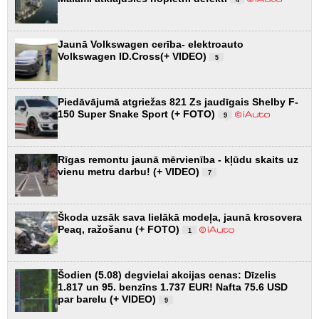
4
Jaunā Volkswagen cerība- elektroauto
Volkswagen ID.Cross(+ VIDEO)
5
Piedāvājumā atgriežas 821 Zs jaudīgais Shelby F-
150 Super Snake Sport (+ FOTO)
9
Rīgas remontu jaunā mērvienība - kļūdu skaits uz
vienu metru darbu! (+ VIDEO)
7
Škoda uzsāk sava lielākā modeļa, jaunā krosovera
Peaq, ražošanu (+ FOTO)
1
Šodien (5.08) degvielai akcijas cenas: Dīzelis
1.817 un 95. benzīns 1.737 EUR! Nafta 75.6 USD
par barelu (+ VIDEO)
9