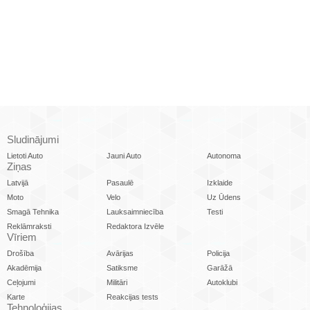
Sludinājumi
Lietoti Auto
Jauni Auto
Autonoma
Ziņas
Latvijā
Pasaulē
Izklaide
Moto
Velo
Uz Ūdens
Smagā Tehnika
Lauksaimniecība
Testi
Reklāmraksti
Redaktora Izvēle
Vīriem
Drošība
Avārijas
Policija
Akadēmija
Satiksme
Garāžā
Ceļojumi
Militāri
Autoklubi
Karte
Reakcijas tests
Tehnoloģijas