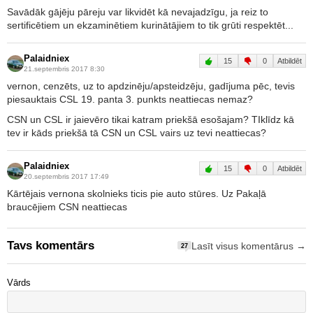
Savādāk gājēju pāreju var likvidēt kā nevajadzīgu, ja reiz to
sertificētiem un ekzaminētiem kurinātājiem to tik grūti respektēt...
Palaidniex
15
0
Atbildēt
21.septembris 2017 8:30
vernon, cenzēts, uz to apdzinēju/apsteidzēju, gadījuma pēc, tevis
piesauktais CSL 19. panta 3. punkts neattiecas nemaz?
CSN un CSL ir jaievēro tikai katram priekšā esošajam? TIklīdz kā
tev ir kāds priekšā tā CSN un CSL vairs uz tevi neattiecas?
Palaidniex
15
0
Atbildēt
20.septembris 2017 17:49
Kārtējais vernona skolnieks ticis pie auto stūres. Uz Pakaļā
braucējiem CSN neattiecas
Tavs komentārs
Lasīt visus komentārus →
27
Vārds