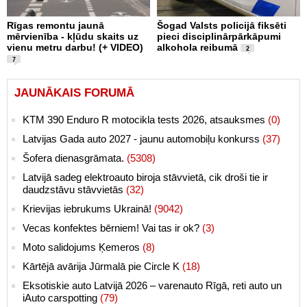
Rīgas remontu jaunā
Šogad Valsts policijā fiksēti
mērvienība - kļūdu skaits uz
pieci disciplinārpārkāpumi
vienu metru darbu! (+ VIDEO)
alkohola reibumā
2
7
JAUNĀKAIS FORUMĀ
KTM 390 Enduro R motocikla tests 2026, atsauksmes
(0)
Latvijas Gada auto 2027 - jaunu automobiļu konkurss
(37)
Šofera dienasgrāmata.
(5308)
Latvijā sadeg elektroauto biroja stāvvietā, cik droši tie ir
daudzstāvu stāvvietās
(32)
Krievijas iebrukums Ukrainā!
(9042)
Vecas konfektes bērniem! Vai tas ir ok?
(3)
Moto salidojums Ķemeros
(8)
Kārtējā avārija Jūrmalā pie Circle K
(18)
Eksotiskie auto Latvijā 2026 – varenauto Rīgā, reti auto un
iAuto carspotting
(79)