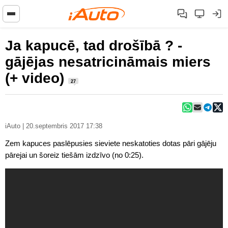
Ja kapucē, tad drošībā ? -
gājējas nesatricināmais miers
(+ video)
27
iAuto | 20.septembris 2017 17:38
Zem kapuces paslēpusies sieviete neskatoties dotas pāri gājēju
pārejai un šoreiz tiešām izdzīvo (no 0:25).