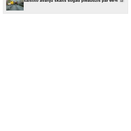
saistīto avāriju skaits šogad pieaudzis par 66%
13