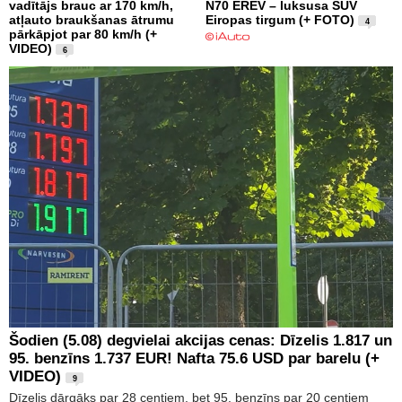
vadītājs brauc ar 170 km/h,
N70 EREV – luksusa SUV
atļauto braukšanas ātrumu
Eiropas tirgum (+ FOTO)
4
pārkāpjot par 80 km/h (+
VIDEO)
6
Šodien (5.08) degvielai akcijas cenas: Dīzelis 1.817 un
95. benzīns 1.737 EUR! Nafta 75.6 USD par barelu (+
VIDEO)
9
Dīzelis dārgāks par 28 centiem, bet 95. benzīns par 20 centiem