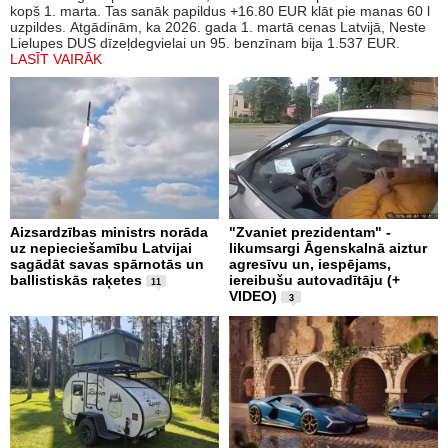
kopš 1. marta. Tas sanāk papildus +16.80 EUR klāt pie manas 60 l
uzpildes. Atgādinām, ka 2026. gada 1. martā cenas Latvijā, Neste
Lielupes DUS dīzeļdegvielai un 95. benzīnam bija 1.537 EUR.
LASĪT VAIRĀK
Aizsardzības ministrs norāda
"Zvaniet prezidentam" -
uz nepieciešamību Latvijai
likumsargi Āgenskalnā aiztur
sagādāt savas spārnotās un
agresīvu un, iespējams,
ballistiskās raķetes
iereibušu autovadītāju (+
11
VIDEO)
3