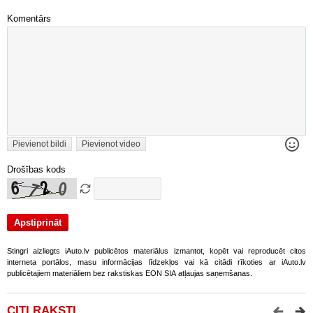
Komentārs
Pievienot bildi
Pievienot video
Drošības kods
Stingri aizliegts iAuto.lv publicētos materiālus izmantot, kopēt vai reproducēt citos
interneta portālos, masu informācijas līdzekļos vai kā citādi rīkoties ar iAuto.lv
publicētajiem materiāliem bez rakstiskas EON SIA atļaujas saņemšanas.
CITI RAKSTI