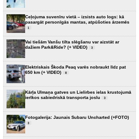
Ceļojuma suvenīru vietā – izsists auto logs: kā
pasargāt personīgās mantas, atpūšoties ārzemēs
1
Vai tiešām Vanšu tilta slēgšanu var aizstāt ar
dažiem Park&Ride? (+ VIDEO)
3
Elektriskais Škoda Peaq varēs nobraukt līdz pat
650 km (+ VIDEO)
8
Kārļa Ulmaņa gatves un Lielirbes ielas krustojumā
ierīkos sabiedriskā transporta joslu
3
Fotogalerija: Jaunais Subaru Uncharted (+FOTO)
3