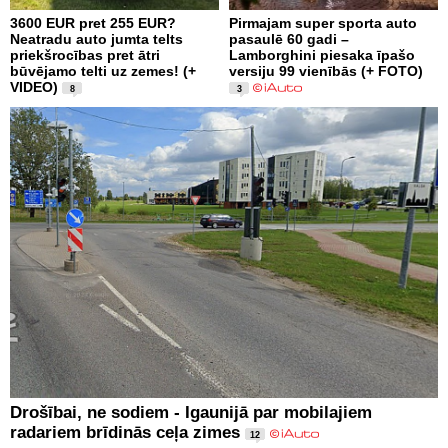
3600 EUR pret 255 EUR?
Pirmajam super sporta auto
Neatradu auto jumta telts
pasaulē 60 gadi –
priekšrocības pret ātri
Lamborghini piesaka īpašo
būvējamo telti uz zemes! (+
versiju 99 vienībās (+ FOTO)
VIDEO)
8
3
Drošībai, ne sodiem - Igaunijā par mobilajiem
radariem brīdinās ceļa zimes
12