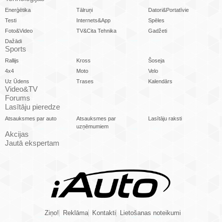
Enerģētika
Tālruņi
Datori&Portatīvie
Testi
Internets&App
Spēles
Foto&Video
TV&Cita Tehnika
Gadžeti
Dažādi
Sports
Rallijs
Kross
Šoseja
4x4
Moto
Velo
Uz Ūdens
Trases
Kalendārs
Video&TV
Forums
Lasītāju pieredze
Atsauksmes par auto
Atsauksmes par
Lasītāju raksti
uzņēmumiem
Akcijas
Jautā ekspertam
Ziņo!
Reklāma
Kontakti
Lietošanas noteikumi