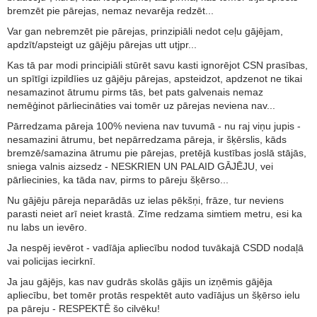
bremzēt pie pārejas, nemaz nevarēja redzēt...
Var gan nebremzēt pie pārejas, prinzipiāli nedot ceļu gājējam,
apdzīt/apsteigt uz gājēju pārejas utt utjpr...
Kas tā par modi principiāli stūrēt savu kasti ignorējot CSN prasības,
un spītīgi izpildīies uz gājēju pārejas, apsteidzot, apdzenot ne tikai
nesamazinot ātrumu pirms tās, bet pats galvenais nemaz
nemēģinot pārliecināties vai tomēr uz pārejas neviena nav...
Pārredzama pāreja 100% neviena nav tuvumā - nu raj viņu jupis -
nesamazini ātrumu, bet nepārredzama pāreja, ir šķērslis, kāds
bremzē/samazina ātrumu pie pārejas, pretējā kustības joslā stājās,
sniega valnis aizsedz - NESKRIEN UN PALAID GĀJĒJU, vei
pārliecinies, ka tāda nav, pirms to pāreju šķērso...
Nu gājēju pāreja neparādās uz ielas pēkšņi, frāze, tur neviens
parasti neiet arī neiet krastā. Zīme redzama simtiem metru, esi ka
nu labs un ievēro.
Ja nespēj ievērot - vadīāja apliecību nodod tuvākajā CSDD nodaļā
vai policijas iecirknī.
Ja jau gājējs, kas nav gudrās skolās gājis un izņēmis gājēja
apliecību, bet tomēr protās respektēt auto vadīājus un šķērso ielu
pa pāreju - RESPEKTĒ šo cilvēku!