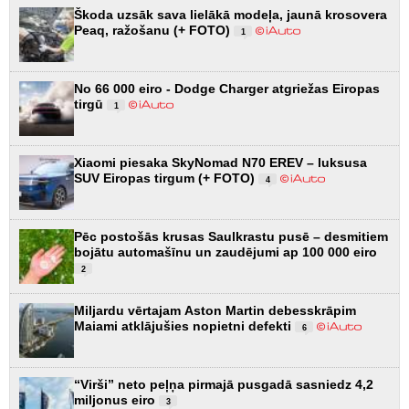
Škoda uzsāk sava lielākā modeļa, jaunā krosovera
Peaq, ražošanu (+ FOTO)
1
No 66 000 eiro - Dodge Charger atgriežas Eiropas
tirgū
1
Xiaomi piesaka SkyNomad N70 EREV – luksusa
SUV Eiropas tirgum (+ FOTO)
4
Pēc postošās krusas Saulkrastu pusē – desmitiem
bojātu automašīnu un zaudējumi ap 100 000 eiro
2
Miljardu vērtajam Aston Martin debesskrāpim
Maiami atklājušies nopietni defekti
6
“Virši” neto peļņa pirmajā pusgadā sasniedz 4,2
miljonus eiro
3