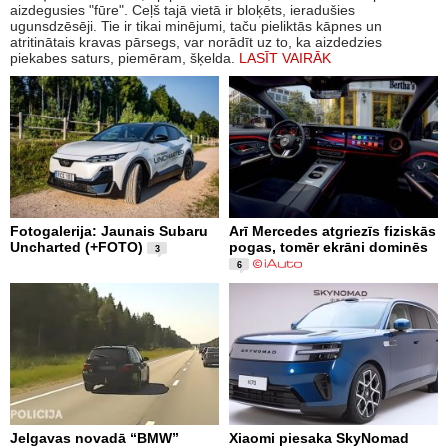
aizdegusies "fūre". Ceļš tajā vietā ir bloķēts, ieradušies
ugunsdzēsēji. Tie ir tikai minējumi, taču pieliktās kāpnes un
atritinātais kravas pārsegs, var norādīt uz to, ka aizdedzies
piekabes saturs, piemēram, šķelda.
LASĪT VAIRĀK
Fotogalerija: Jaunais Subaru
Arī Mercedes atgriezīs fiziskās
Uncharted (+FOTO)
pogas, tomēr ekrāni dominēs
3
6
Jelgavas novadā “BMW”
Xiaomi piesaka SkyNomad