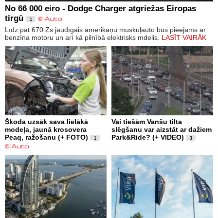
No 66 000 eiro - Dodge Charger atgriežas Eiropas
tirgū
1
Līdz pat 670 Zs jaudīgais amerikāņu muskuļauto būs pieejams ar
benzīna motoru un arī kā pilnībā elektrisks mdelis.
LASĪT VAIRĀK
Škoda uzsāk sava lielākā
Vai tiešām Vanšu tilta
modeļa, jaunā krosovera
slēgšanu var aizstāt ar dažiem
Peaq, ražošanu (+ FOTO)
Park&Ride? (+ VIDEO)
1
3