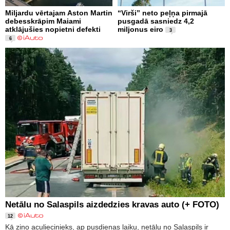
Miljardu vērtajam Aston Martin
“Virši” neto peļņa pirmajā
debesskrāpim Maiami
pusgadā sasniedz 4,2
atklājušies nopietni defekti
miljonus eiro
3
6
Netālu no Salaspils aizdedzies kravas auto (+ FOTO)
12
Kā ziņo aculiecinieks, ap pusdienas laiku, netālu no Salaspils ir