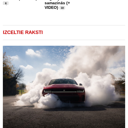
samazinās (+
ņ
6
VIDEO)
u
10
IZCELTIE RAKSTI