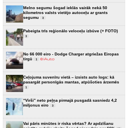
Melno segumu šogad ieklās vairāk nekā 50
kilometros valsts vietējo autoceļu ar grants
segumu
3
Pabeigta trīs reģionālo veloceļu izbūve (+ FOTO)
3
No 66 000 eiro - Dodge Charger atgriežas Eiropas
tirgū
1
Ceļojuma suvenīru vietā – izsists auto logs: kā
pasargāt personīgās mantas, atpūšoties ārzemēs
1
“Virši” neto peļņa pirmajā pusgadā sasniedz 4,2
miljonus eiro
3
Vai pāris minūtes ir riska vērtas? Ar apdzīšanu