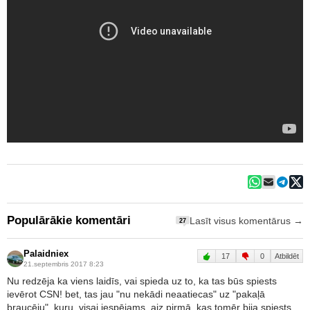
Populārākie komentāri
Lasīt visus komentārus →
27
Palaidniex
17
0
Atbildēt
21.septembris 2017 8:23
Nu redzēja ka viens laidīs, vai spieda uz to, ka tas būs spiests
ievērot CSN! bet, tas jau "nu nekādi neaatiecas" uz "pakaļā
braucēju", kuru, visai iespējams, aiz pirmā, kas tomēr bija spiests