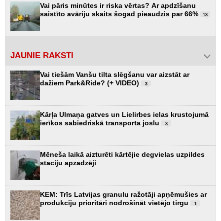
Vai pāris minūtes ir riska vērtas? Ar apdzīšanu
saistīto avāriju skaits šogad pieaudzis par 66%
13
JAUNIE RAKSTI
Vai tiešām Vanšu tilta slēgšanu var aizstāt ar
dažiem Park&Ride? (+ VIDEO)
3
Kārļa Ulmaņa gatves un Lielirbes ielas krustojumā
ierīkos sabiedriskā transporta joslu
3
Mēneša laikā aizturēti kārtējie degvielas uzpildes
staciju apzadzēji
KEM: Trīs Latvijas granulu ražotāji apņēmušies ar
produkciju prioritāri nodrošināt vietējo tirgu
1