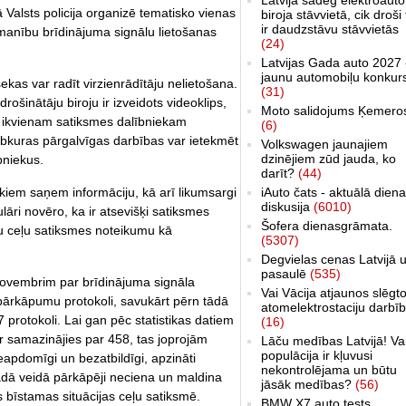
Valsts policija organizē tematisko vienas
biroja stāvvietā, cik droši 
ir daudzstāvu stāvvietās
zmanību brīdinājuma signālu lietošanas
(24)
Latvijas Gada auto 2027 
jaunu automobiļu konkur
ekas var radīt virzienrādītāju nelietošana.
(31)
rošinātāju biroju ir izveidots videoklips,
Moto salidojums Ķemero
 – ikvienam satiksmes dalībniekam
(6)
ebkuras pārgalvīgas darbības var ietekmēt
Volkswagen jaunajiem
dzinējiem zūd jauda, ko
bniekus.
darīt?
(44)
ekiem saņem informāciju, kā arī likumsargi
iAuto čats - aktuālā dien
diskusija
(6010)
lāri novēro, ka ir atsevišķi satiksmes
Šofera dienasgrāmata.
āru ceļu satiksmes noteikumu kā
(5307)
Degvielas cenas Latvijā 
pasaulē
(535)
novembrim par brīdinājuma signāla
Vai Vācija atjaunos slēgt
 pārkāpumu protokoli, savukārt pērn tādā
atomelektrostaciju darbī
 protokoli. Lai gan pēc statistikas datiem
(16)
r samazinājies par 458, tas joprojām
Lāču medības Latvijā! Va
populācija ir kļuvusi
neapdomīgi un bezatbildīgi, apzināti
nekontrolējama un būtu
ādā veidā pārkāpēji neciena un maldina
jāsāk medības?
(56)
 bīstamas situācijas ceļu satiksmē.
BMW X7 auto tests,