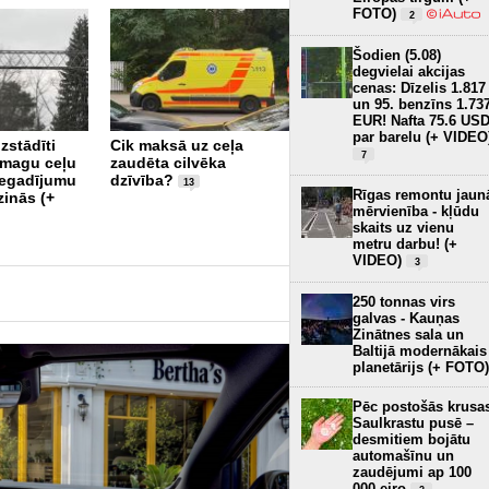
FOTO)
2
Šodien (5.08)
degvielai akcijas
cenas: Dīzelis 1.817
un 95. benzīns 1.73
EUR! Nafta 75.6 US
par barelu (+ VIDEO
zstādīti
Cik maksā uz ceļa
7
 smagu ceļu
zaudēta cilvēka
Ceļu satiksmes
negadījumu
dzīvība?
drošības jomā saskata
13
Rīgas remontu jaun
zinās (+
vietu vērā ņemamiem
mērvienība - kļūdu
uzlabojumiem
19
skaits uz vienu
metru darbu! (+
VIDEO)
3
250 tonnas virs
galvas - Kauņas
Zinātnes sala un
Baltijā modernākais
planetārijs (+ FOTO)
Pēc postošās krusa
Saulkrastu pusē –
desmitiem bojātu
automašīnu un
zaudējumi ap 100
000 eiro