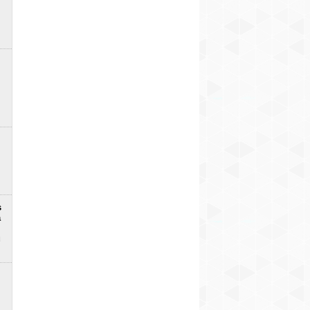
s
a
u