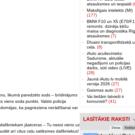
atsauksmes un iespaidi
(
Makslīgais intelekts (MI)
(177)
BMW F10 un X5 (E70/F1
remonts: dzinēja ķēžu
maiņa un diagnostika Rīg
atsauksmes
(7)
Dīvaini transportlīdzekļi 
ceļa.
(8)
iAuto aculiecinieks:
Sadursme, aktuālie
negadījumi un policijas
darbs, sūti video (LIVE)
(28)
Jaunā iAuto.lv mobilā
versija 2026
(27)
Gaismas auto
(27)
šanu, likumā paredzēts sods – brīdinājums
Vai tiešām latvieši ir
ts viens soda punkts. Valsts policija
komunisti?
(41)
izdomājas, ka pagrieziena nerādīšanai var
LASĪTĀKIE RAKSTI
dalībniekam jāatceras – Tu neesi viens uz
Dienas
Nedēļas
udēt arī citus ceļu satiksmes dalībniekus!