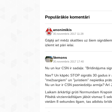
Populārākie komentāri
anonimikis
30.novembris 2017 11:28
Gājēji arī mēdz skatīties uz šiem signāli
izlemt iet pāri ielai.
Vernons
30.novembris 2017 17:40
Nu un kur CSN ir sadaļa: "Brīdinājuma sign
Nav? Un kāpēc STOP signāls 30 gadus ir
"mežsargiem" un "juristiem" nepietika prāta?
Nu un kur ir CSN pasniedzēju armija? Arī 
Laikam ārkārtīgi grūti Normundam Krapsi
Pilsētā virzienrādītājam jābūt vismaz 5 s
vietām 8 sekundes ilgam, tas atbilstu brī