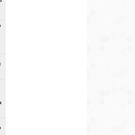
o
s
t
uz
n