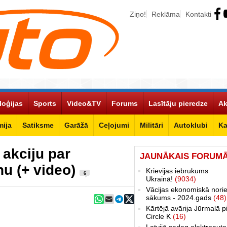
Ziņo!
Reklāma
Kontakti
loģijas
Sports
Video&TV
Forums
Lasītāju pieredze
Ak
ija
Satiksme
Garāžā
Ceļojumi
Militāri
Autoklubi
Ka
 akciju par
JAUNĀKAIS FORUM
nu (+ video)
Krievijas iebrukums
6
Ukrainā!
(9034)
Vācijas ekonomiskā norie
sākums - 2024.gads
(48)
Kārtējā avārija Jūrmalā p
Circle K
(16)
Latvijā sadeg elektroauto