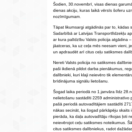
Šodien, 30.novembrī, visas dienas garumā 
dienas akciju, kuras laikā vērsīs šoferu u
nozīmīgumam.
Tāpat likumsargi atgādinās par to, kādas s
Sadarbībā ar Latvijas Transportlīdzekļu apd
ar kura palīdzību Valsts policija atgādina
jāatceras, ka uz ceļa mēs neesam vieni, j
un apdraudēt arī citus ceļu satiksmes dalī
Nereti Valsts policija no satiksmes dalībni
paši ikdienā pildot darba pienākumus, regu
dalībnieki, kuri klaji neievēro tik element
brīdinājuma signālu lietošanu.
Šogad laika periodā no 1.janvāra līdz 28.
nelietošanu sastādīti 2259 administratīvo
pašā periodā autovadītājiem sastādīti 2717
nākas secināt, ka šogad pārkāpēju skaits i
pierāda, ka daļa autovadītāju rīkojas ļoti 
neievērojot ceļu satiksmes noteikumus. Š
citus satiksmes dalībniekus, radot dažādas