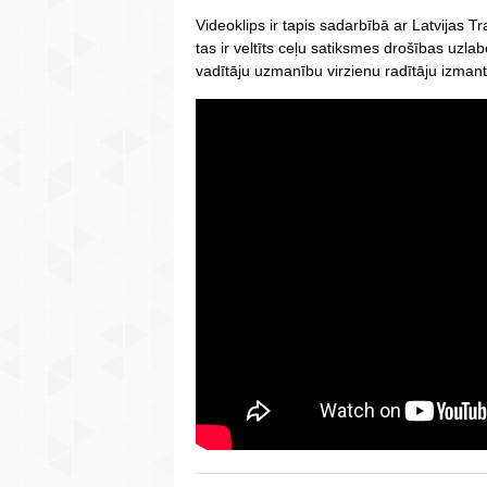
Videoklips ir tapis sadarbībā ar Latvijas T
tas ir veltīts ceļu satiksmes drošības uzla
vadītāju uzmanību virzienu radītāju izman