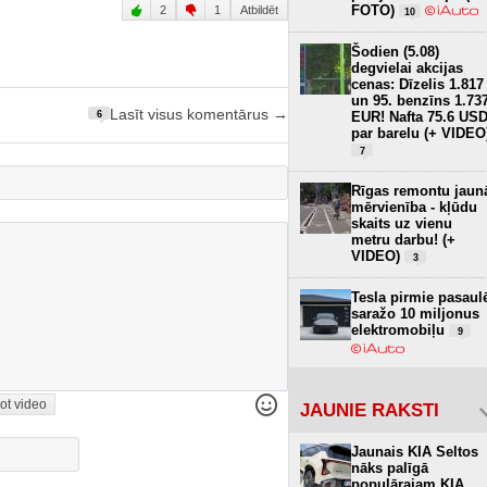
FOTO)
2
1
Atbildēt
10
Šodien (5.08)
degvielai akcijas
cenas: Dīzelis 1.817
un 95. benzīns 1.73
Lasīt visus komentārus →
EUR! Nafta 75.6 US
6
par barelu (+ VIDEO
7
Rīgas remontu jaun
mērvienība - kļūdu
skaits uz vienu
metru darbu! (+
VIDEO)
3
Tesla pirmie pasaul
saražo 10 miljonus
elektromobiļu
9
ot video
JAUNIE RAKSTI
Jaunais KIA Seltos
nāks palīgā
populārajam KIA