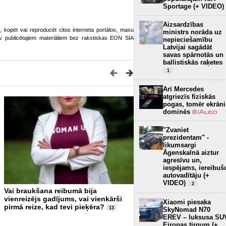
Sportage (+ VIDEO)
Aizsardzības
ot, kopēt vai reproducēt citos interneta portālos, masu
ministrs norāda uz
o.lv publicētajiem materiāliem bez rakstiskas EON SIA
nepieciešamību
Latvijai sagādāt
savas spārnotās un
ballistiskās raķetes
1
Arī Mercedes
atgriezīs fiziskās
pogas, tomēr ekrāni
dominēs
"Zvaniet
prezidentam" -
likumsargi
Āgenskalnā aiztur
agresīvu un,
iespējams, iereibuš
autovadītāju (+
VIDEO)
2
Vai braukšana reibumā bija
VIDEO EKSPERIMENTS: Ap
vienreizējs gadījums, vai vienkārši
kravas auto ar mikroautob
Xiaomi piesaka
pirmā reize, kad tevi pieķēra?
“dūša papēžos”; teju visi š
13
SkyNomad N70
apdzīšanas manevru veic p
EREV – luksusa SU
bīstami (+ VIDEO)
Eiropas tirgum (+
26