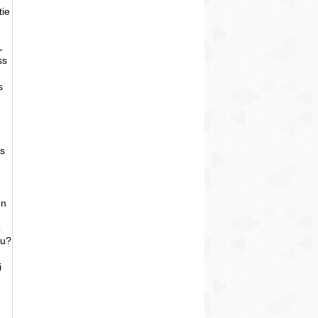
tie
-
ss
s
as
un
o
bu?
i