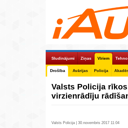
Sludinājumi
Ziņas
Vīriem
Tehno
Drošība
Avārijas
Policija
Akadēm
Valsts Policija rīkos
virzienrādīju rādīša
Valsts Policija | 30.novembris 2017 11:04