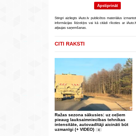
Stingri aizliegts iAuto.lv publicētos materiālus izmant
informācijas līdzekļos vai kā citādi rīkoties ar iAut
atļaujas saņemšanas.
CITI RAKSTI
Ražas sezona sākusies: uz ceļiem
pieaug lauksaimniecības tehnikas
intensitāte, autovadītāji aicināti būt
uzmanīgi (+ VIDEO)
4