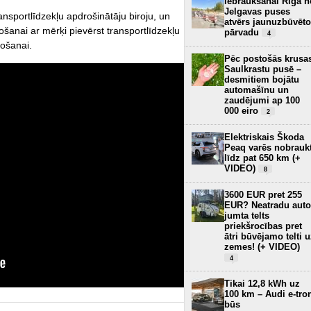
Iebraukšanai Rīgā n
Jelgavas puses
ransportlīdzekļu apdrošinātāju biroju, un
atvērs jaunuzbūvēto
bošanai ar mērķi pievērst transportlīdzekļu
pārvadu
4
tošanai.
Pēc postošās krusa
Saulkrastu pusē –
desmitiem bojātu
automašīnu un
zaudējumi ap 100
000 eiro
2
Elektriskais Škoda
Peaq varēs nobrauk
līdz pat 650 km (+
VIDEO)
8
3600 EUR pret 255
EUR? Neatradu auto
jumta telts
priekšrocības pret
ātri būvējamo telti 
zemes! (+ VIDEO)
4
Tikai 12,8 kWh uz
100 km – Audi e-tro
būs