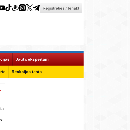
Reģistrēties / Ienākt
cijas
Jautā ekspertam
rte
Reakcijas tests
Ā
ta
ie