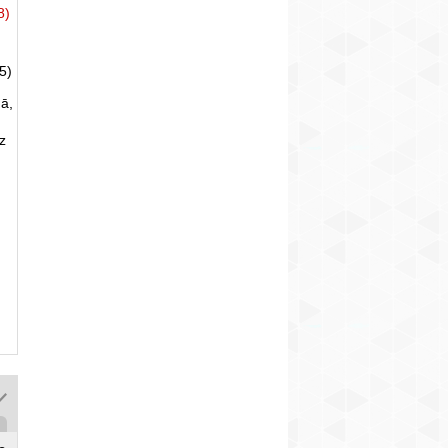
8)
5)
ā,
uz