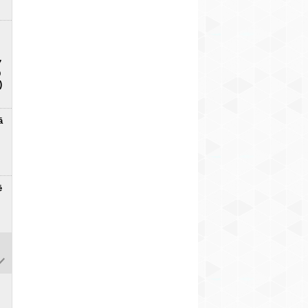
7
D
)
ā
ē