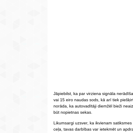
Jāpiebilst, ka par virziena signāla nerādī
vai 15 eiro naudas sods, kā arī tiek piešķir
norāda, ka autovadītāji diemžēl bieži nea
būt nopietnas sekas.
Likumsargi uzsver, ka ikvienam satiksmes 
ceļa, tavas darbības var ietekmēt un apdra