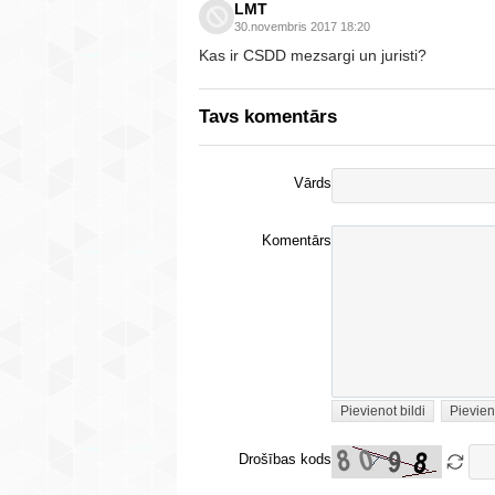
LMT
30.novembris 2017 18:20
Kas ir CSDD mezsargi un juristi?
Tavs komentārs
Vārds
Komentārs
Pievienot bildi
Pievien
Drošības kods