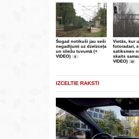
Šogad notikuši jau seši
Vietās, kur u
negadījumi uz dzelzceļa
fotoradari,
un sliežu tuvumā (+
satiksmes 
VIDEO)
skaits sama
6
VIDEO)
10
IZCELTIE RAKSTI