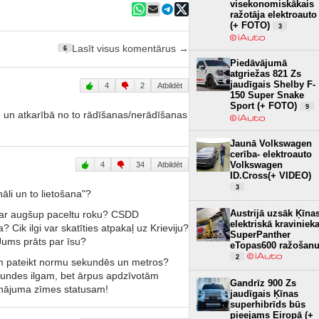
visekonomiskākais
ražotāja elektroauto
(+ FOTO)
3
Lasīt visus komentārus →
6
Piedāvājumā
atgriežas 821 Zs
jaudīgais Shelby F-
4
2
Atbildēt
150 Super Snake
Sport (+ FOTO)
9
em un atkarībā no to rādīšanas/nerādīšanas
Jaunā Volkswagen
cerība- elektroauto
Volkswagen
4
34
Atbildēt
ID.Cross(+ VIDEO)
3
āli un to lietošana"?
Austrijā uzsāk Ķīna
 ar augšup paceltu roku? CSDD
elektriskā kraviniek
 Cik ilgi var skatīties atpakaļ uz Krieviju?
SuperPanther
Jums prāts par īsu?
eTopas600 ražošan
2
m pateikt normu sekundēs un metros?
ekundes ilgam, bet ārpus apdzīvotām
Gandrīz 900 Zs
dinājuma zīmes statusam!
jaudīgais Ķīnas
superhibrīds būs
pieejams Eiropā (+