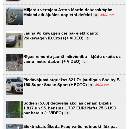
Miljardu vērtajam Aston Martin debesskrāpim
Maiami atklājušies nopietni defekti
6
Jaunā Volkswagen cerība- elektroauto
Volkswagen ID.Cross(+ VIDEO)
5
Rīgas remontu jaunā mērvienība - kļūdu skaits uz
vienu metru darbu! (+ VIDEO)
7
Piedāvājumā atgriežas 821 Zs jaudīgais Shelby F-
150 Super Snake Sport (+ FOTO)
9
Šodien (5.08) degvielai akcijas cenas: Dīzelis
1.817 un 95. benzīns 1.737 EUR! Nafta 75.6 USD
par barelu (+ VIDEO)
9
Elektriskais Škoda Peaq varēs nobraukt līdz pat