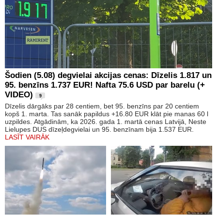
Šodien (5.08) degvielai akcijas cenas: Dīzelis 1.817 un
95. benzīns 1.737 EUR! Nafta 75.6 USD par barelu (+
VIDEO)
9
Dīzelis dārgāks par 28 centiem, bet 95. benzīns par 20 centiem
kopš 1. marta. Tas sanāk papildus +16.80 EUR klāt pie manas 60 l
uzpildes. Atgādinām, ka 2026. gada 1. martā cenas Latvijā, Neste
Lielupes DUS dīzeļdegvielai un 95. benzīnam bija 1.537 EUR.
LASĪT VAIRĀK