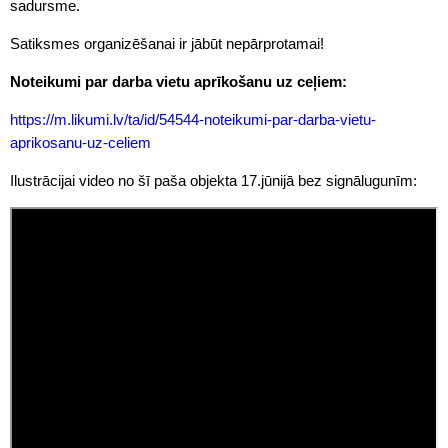
sadursme.
Satiksmes organizēšanai ir jābūt nepārprotamai!
Noteikumi par darba vietu aprīkošanu uz ceļiem:
https://m.likumi.lv/ta/id/54544-noteikumi-par-darba-vietu-
aprikosanu-uz-celiem
Ilustrācijai video no šī paša objekta 17.jūnijā bez signālugunīm: