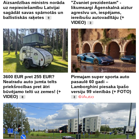
Aizsardzības ministrs norāda
"Zvaniet prezidentam" -
uz nepieciešamību Latvijai
likumsargi Āgenskalnā aiztur
sagādāt savas spārnotās un
agresīvu un, iespējams,
ballistiskās raķetes
iereibušu autovadītāju (+
9
VIDEO)
3
3600 EUR pret 255 EUR?
Pirmajam super sporta auto
Neatradu auto jumta telts
pasaulē 60 gadi –
priekšrocības pret ātri
Lamborghini piesaka īpašo
būvējamo telti uz zemes! (+
versiju 99 vienībās (+ FOTO)
VIDEO)
8
3