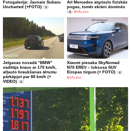
Fotogalerija: Jaunais Subaru
Arī Mercedes atgriezīs fiziskās
Uncharted (+FOTO)
pogas, tomēr ekrāni dominēs
3
6
Jelgavas novadā “BMW”
Xiaomi piesaka SkyNomad
vadītājs brauc ar 170 km/h,
N70 EREV – luksusa SUV
atļauto braukšanas ātrumu
Eiropas tirgum (+ FOTO)
4
pārkāpjot par 80 km/h (+
VIDEO)
6