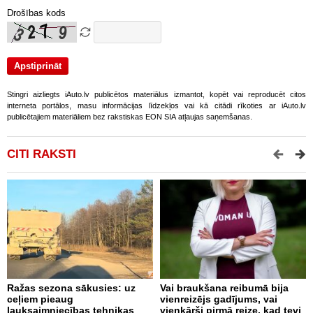
Drošības kods
Stingri aizliegts iAuto.lv publicētos materiālus izmantot, kopēt vai reproducēt citos
interneta portālos, masu informācijas līdzekļos vai kā citādi rīkoties ar iAuto.lv
publicētajiem materiāliem bez rakstiskas EON SIA atļaujas saņemšanas.
CITI RAKSTI
Ražas sezona sākusies: uz
Vai braukšana reibumā bija
V
ceļiem pieaug
vienreizējs gadījums, vai
A
lauksaimniecības tehnikas
vienkārši pirmā reize, kad tevi
m