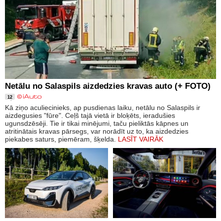
Netālu no Salaspils aizdedzies kravas auto (+ FOTO)
12
Kā ziņo aculiecinieks, ap pusdienas laiku, netālu no Salaspils ir
aizdegusies "fūre". Ceļš tajā vietā ir bloķēts, ieradušies
ugunsdzēsēji. Tie ir tikai minējumi, taču pieliktās kāpnes un
atritinātais kravas pārsegs, var norādīt uz to, ka aizdedzies
piekabes saturs, piemēram, šķelda.
LASĪT VAIRĀK