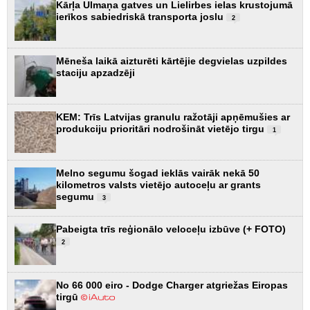
Kārļa Ulmaņa gatves un Lielirbes ielas krustojumā
ierīkos sabiedriskā transporta joslu
2
Mēneša laikā aizturēti kārtējie degvielas uzpildes
staciju apzadzēji
KEM: Trīs Latvijas granulu ražotāji apņēmušies ar
produkciju prioritāri nodrošināt vietējo tirgu
1
Melno segumu šogad ieklās vairāk nekā 50
kilometros valsts vietējo autoceļu ar grants
segumu
3
Pabeigta trīs reģionālo veloceļu izbūve (+ FOTO)
2
No 66 000 eiro - Dodge Charger atgriežas Eiropas
tirgū