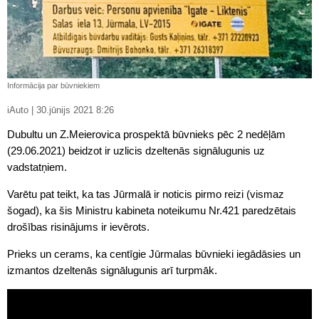
Informācija par būvniekiem
iAuto | 30.jūnijs 2021 8:26
Dubultu un Z.Meierovica prospektā būvnieks pēc 2 nedēļām
(29.06.2021) beidzot ir uzlicis dzeltenās signālugunis uz
vadstatņiem.
Varētu pat teikt, ka tas Jūrmalā ir noticis pirmo reizi (vismaz
šogad), ka šis Ministru kabineta noteikumu Nr.421 paredzētais
drošības risinājums ir ievērots.
Prieks un cerams, ka centīgie Jūrmalas būvnieki iegādāsies un
izmantos dzeltenās signālugunis arī turpmāk.