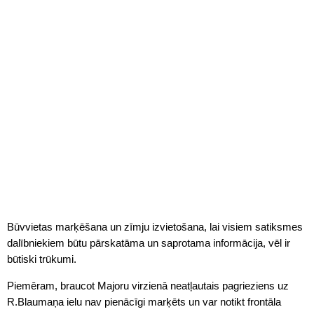
Būvvietas marķēšana un zīmju izvietošana, lai visiem satiksmes
dalībniekiem būtu pārskatāma un saprotama informācija, vēl ir
būtiski trūkumi.
Piemēram, braucot Majoru virzienā neatļautais pagrieziens uz
R.Blaumaņa ielu nav pienācīgi marķēts un var notikt frontāla