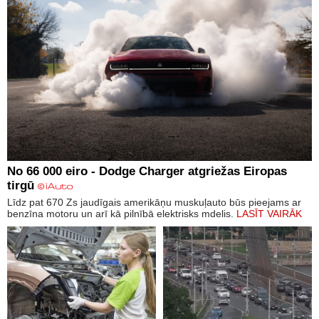
No 66 000 eiro - Dodge Charger atgriežas Eiropas
tirgū
Līdz pat 670 Zs jaudīgais amerikāņu muskuļauto būs pieejams ar
benzīna motoru un arī kā pilnībā elektrisks mdelis.
LASĪT VAIRĀK