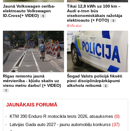
Jaunā Volkswagen cerība-
Tikai 12,8 kWh uz 100 km –
elektroauto Volkswagen
Audi e-tron būs
ID.Cross(+ VIDEO)
visekonomiskākais ražotāja
5
elektroauto (+ FOTO)
3
Rīgas remontu jaunā
Šogad Valsts policijā fiksēti
mērvienība - kļūdu skaits uz
pieci disciplinārpārkāpumi
vienu metru darbu! (+ VIDEO)
alkohola reibumā
2
7
JAUNĀKAIS FORUMĀ
KTM 390 Enduro R motocikla tests 2026, atsauksmes
(0)
Latvijas Gada auto 2027 - jaunu automobiļu konkurss
(37)