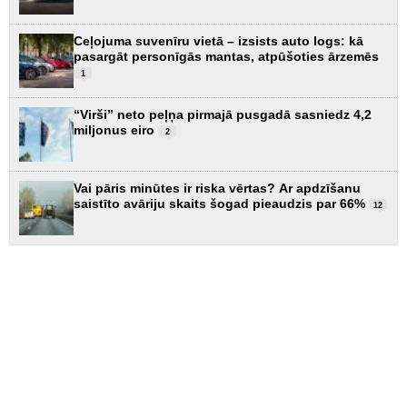
Ceļojuma suvenīru vietā – izsists auto logs: kā
pasargāt personīgās mantas, atpūšoties ārzemēs
1
“Virši” neto peļņa pirmajā pusgadā sasniedz 4,2
miljonus eiro
2
Vai pāris minūtes ir riska vērtas? Ar apdzīšanu
saistīto avāriju skaits šogad pieaudzis par 66%
12