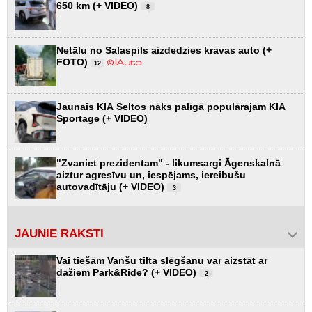
650 km (+ VIDEO)
8
Netālu no Salaspils aizdedzies kravas auto (+
FOTO)
12
Jaunais KIA Seltos nāks palīgā populārajam KIA
Sportage (+ VIDEO)
"Zvaniet prezidentam" - likumsargi Āgenskalnā
aiztur agresīvu un, iespējams, iereibušu
autovadītāju (+ VIDEO)
3
JAUNIE RAKSTI
Vai tiešām Vanšu tilta slēgšanu var aizstāt ar
dažiem Park&Ride? (+ VIDEO)
2