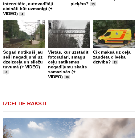
intensitāte, autovadītāji
pieķēra?
p
13
aicināti būt uzmanīgi (+
a
VIDEO)
p
4
2
Šogad notikuši jau
Vietās, kur uzstādīti
Cik maksā uz ceļa
seši negadījumi uz
fotoradari, smagu
zaudēta cilvēka
C
dzelzceļa un sliežu
ceļu satiksmes
dzīvība?
d
13
tuvumā (+ VIDEO)
negadījumu skaits
s
samazinās (+
ņ
6
VIDEO)
u
10
IZCELTIE RAKSTI