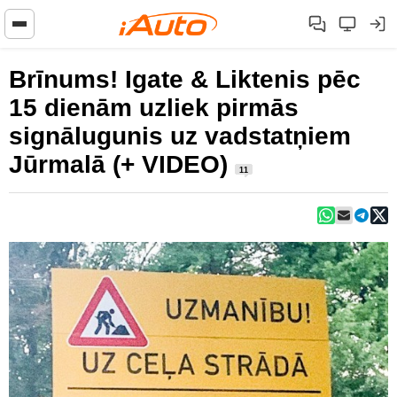
Brīnums! Igate & Liktenis pēc
15 dienām uzliek pirmās
signālugunis uz vadstatņiem
Jūrmalā (+ VIDEO)
11