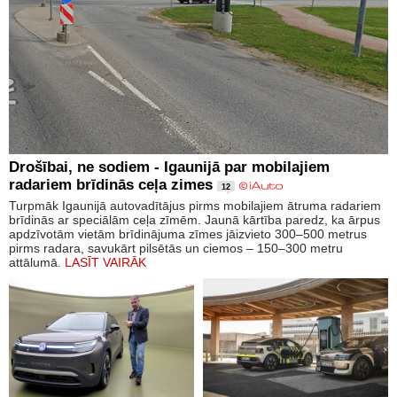
Drošībai, ne sodiem - Igaunijā par mobilajiem
radariem brīdinās ceļa zimes
12
Turpmāk Igaunijā autovadītājus pirms mobilajiem ātruma radariem
brīdinās ar speciālām ceļa zīmēm. Jaunā kārtība paredz, ka ārpus
apdzīvotām vietām brīdinājuma zīmes jāizvieto 300–500 metrus
pirms radara, savukārt pilsētās un ciemos – 150–300 metru
attālumā.
LASĪT VAIRĀK