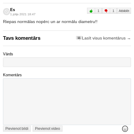
Es
1
1
Atbildēt
1.jūlijs 2021 18:47
Riepas normālas nopērc un ar normālu diametru!!
Tavs komentārs
Lasīt visus komentārus →
11
Vārds
Komentārs
Pievienot bildi
Pievienot video