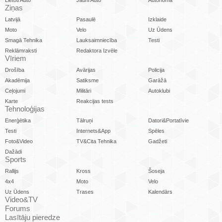
Lietoti Auto
Jauni Auto
Autonoma
Ziņas
Latvijā
Pasaulē
Izklaide
Moto
Velo
Uz Ūdens
Smagā Tehnika
Lauksaimniecība
Testi
Reklāmraksti
Redaktora Izvēle
Vīriem
Drošība
Avārijas
Policija
Akadēmija
Satiksme
Garāžā
Ceļojumi
Militāri
Autoklubi
Karte
Reakcijas tests
Tehnoloģijas
Enerģētika
Tālruņi
Datori&Portatīvie
Testi
Internets&App
Spēles
Foto&Video
TV&Cita Tehnika
Gadžeti
Dažādi
Sports
Rallijs
Kross
Šoseja
4x4
Moto
Velo
Uz Ūdens
Trases
Kalendārs
Video&TV
Forums
Lasītāju pieredze