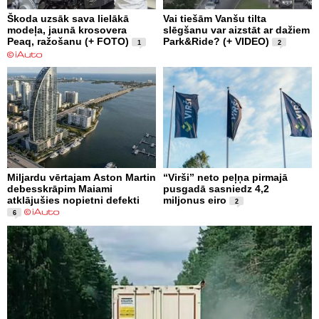
Škoda uzsāk sava lielākā
Vai tiešām Vanšu tilta
modeļa, jaunā krosovera
slēgšanu var aizstāt ar dažiem
Peaq, ražošanu (+ FOTO)
Park&Ride? (+ VIDEO)
1
2
Miljardu vērtajam Aston Martin
“Virši” neto peļņa pirmajā
debesskrāpim Maiami
pusgadā sasniedz 4,2
atklājušies nopietni defekti
miljonus eiro
2
6