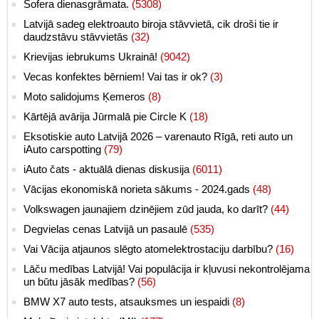
Šofera dienasgrāmata.
(5308)
Latvijā sadeg elektroauto biroja stāvvietā, cik droši tie ir
daudzstāvu stāvvietās
(32)
Krievijas iebrukums Ukrainā!
(9042)
Vecas konfektes bērniem! Vai tas ir ok?
(3)
Moto salidojums Ķemeros
(8)
Kārtējā avārija Jūrmalā pie Circle K
(18)
Eksotiskie auto Latvijā 2026 – varenauto Rīgā, reti auto un
iAuto carspotting
(79)
iAuto čats - aktuālā dienas diskusija
(6011)
Vācijas ekonomiskā norieta sākums - 2024.gads
(48)
Volkswagen jaunajiem dzinējiem zūd jauda, ko darīt?
(44)
Degvielas cenas Latvijā un pasaulē
(535)
Vai Vācija atjaunos slēgto atomelektrostaciju darbību?
(16)
Lāču medības Latvijā! Vai populācija ir kļuvusi nekontrolējama
un būtu jāsāk medības?
(56)
BMW X7 auto tests, atsauksmes un iespaidi
(8)