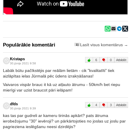
Populārākie komentāri
Lasīt visus komentārus →
11
Kristaps
6
0
Atbildēt
30.jūnijs 2021 9:58
Labāk būtu pačīkstējis par reālām lietām - cik "kvalitatīti" tiek
aizlāpītas ielas Jūrmalā pēc ūdens izrakņāšanas!
Vaivaros vispār brauc it kā uz atļauto ātrumu - 50km/h bet riepu
mierīgi var uzist braucot pāri ielāpam!
dfds
4
3
Atbildēt
30.jūnijs 2021 9:39
kas tas par gudreli ar kameru tirinās apkārt? pats ātruma
ierobežojumu "30" ievēroji? un pārkārtojoties no joslas uz joslu par
pagrieziena ieslēgšanu neesi dzirdējis?