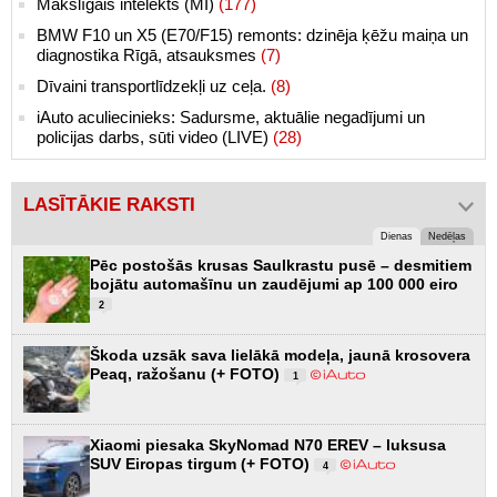
Makslīgais intelekts (MI)
(177)
BMW F10 un X5 (E70/F15) remonts: dzinēja ķēžu maiņa un
diagnostika Rīgā, atsauksmes
(7)
Dīvaini transportlīdzekļi uz ceļa.
(8)
iAuto aculiecinieks: Sadursme, aktuālie negadījumi un
policijas darbs, sūti video (LIVE)
(28)
LASĪTĀKIE RAKSTI
Dienas
Nedēļas
Pēc postošās krusas Saulkrastu pusē – desmitiem
bojātu automašīnu un zaudējumi ap 100 000 eiro
2
Škoda uzsāk sava lielākā modeļa, jaunā krosovera
Peaq, ražošanu (+ FOTO)
1
Xiaomi piesaka SkyNomad N70 EREV – luksusa
SUV Eiropas tirgum (+ FOTO)
4