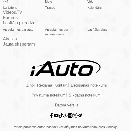
4x4
Moto
Velo
Uz Ūdens
Trases
Kalendārs
Video&TV
Forums
Lasītāju pieredze
Atsauksmes par auto
Atsauksmes par
Lasītāju raksti
uzņēmumiem
Akcijas
Jautā ekspertam
Ziņo!
Reklāma
Kontakti
Lietošanas noteikumi
Privātuma noteikumi
Sīkdatņu noteikumi
Datora versija
Portālā publicētie autoru viedokļi var atšķirties no iAuto redakcijas viedokļa.