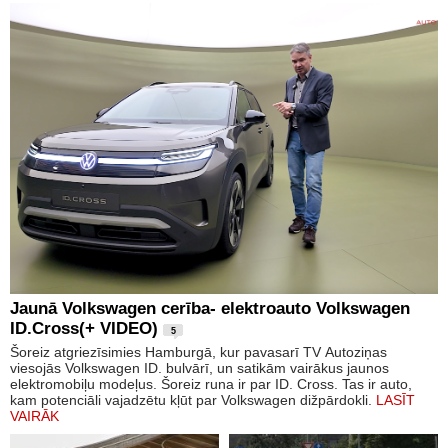
Jaunā Volkswagen cerība- elektroauto Volkswagen
ID.Cross(+ VIDEO)
5
Šoreiz atgriezīsimies Hamburgā, kur pavasarī TV Autoziņas
viesojās Volkswagen ID. bulvārī, un satikām vairākus jaunos
elektromobiļu modeļus. Šoreiz runa ir par ID. Cross. Tas ir auto,
kam potenciāli vajadzētu kļūt par Volkswagen dižpārdokli.
LASĪT
VAIRĀK