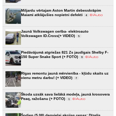
Miljardu vērtajam Aston Martin debesskrāpim
Maiami atklājušies nopietni defekti
4
Jaunā Volkswagen cerība- elektroauto
Volkswagen ID.Cross(+ VIDEO)
5
Piedāvājumā atgriežas 821 Zs jaudīgais Shelby F-
150 Super Snake Sport (+ FOTO)
9
Rīgas remontu jaunā mērvienība - kļūdu skaits uz
vienu metru darbu! (+ VIDEO)
7
Škoda uzsāk sava lielākā modeļa, jaunā krosovera
Peaq, ražošanu (+ FOTO)
1
Šodien (5.08) degvielai akcijas cenas: Dīzelis