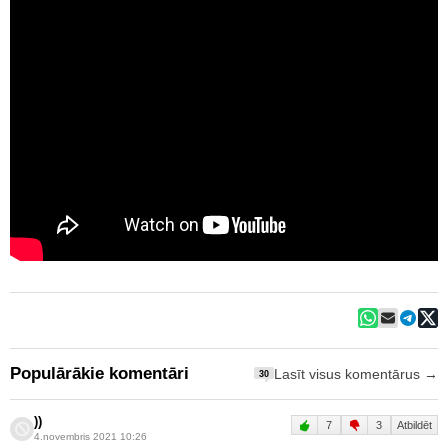
Populārākie komentāri
Lasīt visus komentārus →
30
))
7
3
Atbildēt
4.novembris 2021 10:26