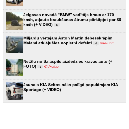
Jelgavas novadā “BMW” vadītājs brauc ar 170
km/h, atļauto braukšanas ātrumu pārkāpjot par 80
km/h (+ VIDEO)
6
Miljardu vērtajam Aston Martin debesskrāpim
Maiami atklājušies nopietni defekti
4
Netālu no Salaspils aizdedzies kravas auto (+
FOTO)
6
Jaunais KIA Seltos nāks palīgā populārajam KIA
Sportage (+ VIDEO)