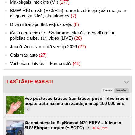
Makslīgais intelekts (MI)
(177)
BMW F10 un X5 (E70/F15) remonts: dzinēja ķēžu maiņa un
diagnostika Rīgā, atsauksmes
(7)
Dīvaini transportlīdzekļi uz ceļa.
(8)
iAuto aculiecinieks: Sadursme, aktuālie negadījumi un
policijas darbs, sūti video (LIVE)
(28)
Jaunā iAuto.lv mobilā versija 2026
(27)
Gaismas auto
(27)
Vai tiešām latvieši ir komunisti?
(41)
LASĪTĀKIE RAKSTI
Dienas
Nedēļas
Pēc postošās krusas Saulkrastu pusē – desmitiem
bojātu automašīnu un zaudējumi ap 100 000 eiro
2
Xiaomi piesaka SkyNomad N70 EREV – luksusa
SUV Eiropas tirgum (+ FOTO)
4