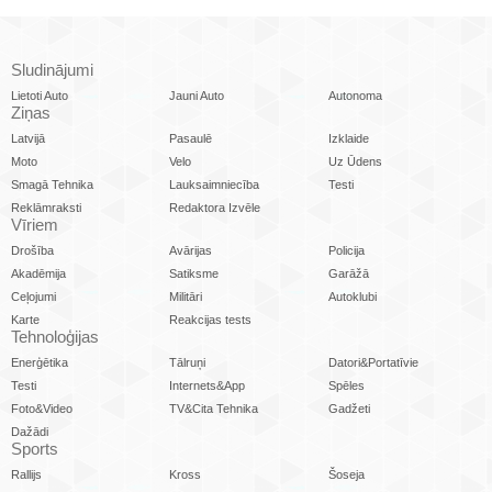
Sludinājumi
Lietoti Auto
Jauni Auto
Autonoma
Ziņas
Latvijā
Pasaulē
Izklaide
Moto
Velo
Uz Ūdens
Smagā Tehnika
Lauksaimniecība
Testi
Reklāmraksti
Redaktora Izvēle
Vīriem
Drošība
Avārijas
Policija
Akadēmija
Satiksme
Garāžā
Ceļojumi
Militāri
Autoklubi
Karte
Reakcijas tests
Tehnoloģijas
Enerģētika
Tālruņi
Datori&Portatīvie
Testi
Internets&App
Spēles
Foto&Video
TV&Cita Tehnika
Gadžeti
Dažādi
Sports
Rallijs
Kross
Šoseja