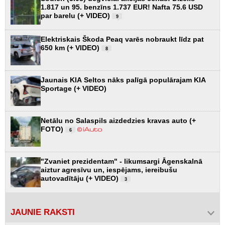
1.817 un 95. benzīns 1.737 EUR! Nafta 75.6 USD
par barelu (+ VIDEO)
9
Elektriskais Škoda Peaq varēs nobraukt līdz pat
650 km (+ VIDEO)
8
Jaunais KIA Seltos nāks palīgā populārajam KIA
Sportage (+ VIDEO)
Netālu no Salaspils aizdedzies kravas auto (+
FOTO)
6
"Zvaniet prezidentam" - likumsargi Āgenskalnā
aiztur agresīvu un, iespējams, iereibušu
autovadītāju (+ VIDEO)
3
JAUNIE RAKSTI