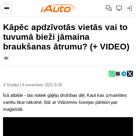
Kāpēc apdzīvotās vietās vai to
tuvumā bieži jāmaina
braukšanas ātrumu? (+ VIDEO)
30
4 Studija | 4.novembris 2021 9:34
Īsā atbilde - tas notiek gājēju drošības dēļ. Kaut kas izmainīties
varētu tikai nākotnē, līdz ar Vidzemes šosejas pārbūvi par
maģistrāli.