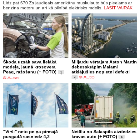
Līdz pat 670 Zs jaudīgais amerikāņu muskuļauto būs pieejams ar
benzīna motoru un arī kā pilnībā elektrisks mdelis.
LASĪT VAIRĀK
Škoda uzsāk sava lielākā
Miljardu vērtajam Aston Martin
modeļa, jaunā krosovera
debesskrāpim Maiami
Peaq, ražošanu (+ FOTO)
atklājušies nopietni defekti
1
4
“Virši” neto peļņa pirmajā
Netālu no Salaspils aizdedzies
pusgadā sasniedz 4,2
kravas auto (+ FOTO)
6