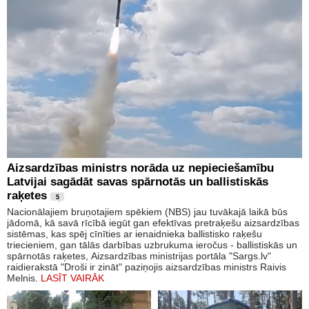
Aizsardzības ministrs norāda uz nepieciešamību
Latvijai sagādāt savas spārnotās un ballistiskās
raķetes
5
Nacionālajiem bruņotajiem spēkiem (NBS) jau tuvākajā laikā būs
jādomā, kā savā rīcībā iegūt gan efektīvas pretraķešu aizsardzības
sistēmas, kas spēj cīnīties ar ienaidnieka ballistisko raķešu
triecieniem, gan tālās darbības uzbrukuma ieročus - ballistiskās un
spārnotās raķetes, Aizsardzības ministrijas portāla "Sargs.lv"
raidierakstā "Droši ir zināt" paziņojis aizsardzības ministrs Raivis
Melnis.
LASĪT VAIRĀK