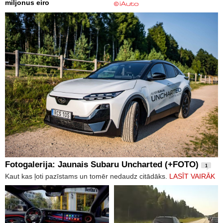
miljonus eiro
Fotogalerija: Jaunais Subaru Uncharted (+FOTO)
1
Kaut kas ļoti pazīstams un tomēr nedaudz citādāks.
LASĪT VAIRĀK