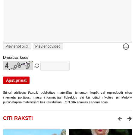
Pievienot bildi
Pievienot video
Drošības kods
Stingri aizliegts iAuto.lv publicētos materiālus izmantot, kopēt vai reproducēt citos
interneta portālos, masu informācijas līdzekļos vai kā citādi rīkoties ar iAuto.lv
publicētajiem materiāliem bez rakstiskas EON SIA atļaujas saņemšanas.
CITI RAKSTI