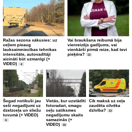
Ražas sezona sākusies: uz
Vai braukšana reibumā bija
V
ceļiem pieaug
vienreizējs gadījums, vai
A
lauksaimniecības tehnikas
vienkārši pirmā reize, kad tevi
m
intensitāte, autovadītāji
pieķēra?
p
13
aicināti būt uzmanīgi (+
a
VIDEO)
p
4
2
Šogad notikuši jau
Vietās, kur uzstādīti
Cik maksā uz ceļa
seši negadījumi uz
fotoradari, smagu
zaudēta cilvēka
C
dzelzceļa un sliežu
ceļu satiksmes
dzīvība?
d
13
tuvumā (+ VIDEO)
negadījumu skaits
s
samazinās (+
ņ
6
VIDEO)
u
10