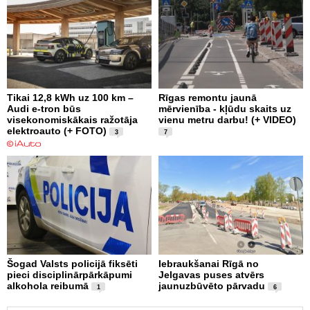
Tikai 12,8 kWh uz 100 km –
Rīgas remontu jaunā
Audi e-tron būs
mērvienība - kļūdu skaits uz
visekonomiskākais ražotāja
vienu metru darbu! (+ VIDEO)
elektroauto (+ FOTO)
3
7
Šogad Valsts policijā fiksēti
Iebraukšanai Rīgā no
pieci disciplinārpārkāpumi
Jelgavas puses atvērs
alkohola reibumā
jaunuzbūvēto pārvadu
1
6