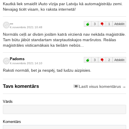
Kautkā liek smaidīt iAuto vīzija par Latviju kā automaģistrāļu zemi.
Nevajag ticēt visam, ko raksta internetā!
...
3
1
Atbildēt
4.novembris 2021 10:48
Normāls ceļš ar divām joslām katrā virzienā nav nekāda maģistrāle.
Tam būtu jābūt standartam starptautiskajos maršrutos. Reālas
maģistrāles visticamākais ka tiešām nebūs...
Padoms
3
2
Atbildēt
4.novembris 2021 14:10
Raksti normāli, bet ja nespēj, tad ludzu aizpisies.
Tavs komentārs
Lasīt visus komentārus →
30
Vārds
Komentārs