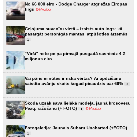
No 66 000 eiro - Dodge Charger atgriežas Eiropas
tirgū
Ceļojuma suvenīru vietā – izsists auto logs: kā
pasargāt personīgās mantas, atpūšoties ārzemēs
1
“Virši” neto peļņa pirmajā pusgadā sasniedz 4,2
miljonus eiro
Vai pāris minūtes ir riska vērtas? Ar apdzīšanu
saistīto avāriju skaits šogad pieaudzis par 66%
3
Škoda uzsāk sava lielākā modeļa, jaunā krosovera
Peaq, ražošanu (+ FOTO)
1
Fotogalerija: Jaunais Subaru Uncharted (+FOTO)
1