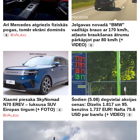
Arī Mercedes atgriezīs fiziskās
Jelgavas novadā “BMW”
pogas, tomēr ekrāni dominēs
vadītājs brauc ar 170 km/h,
atļauto braukšanas ātrumu
6
pārkāpjot par 80 km/h (+
VIDEO)
6
Xiaomi piesaka SkyNomad
Šodien (5.08) degvielai akcijas
N70 EREV – luksusa SUV
cenas: Dīzelis 1.817 un 95.
Eiropas tirgum (+ FOTO)
benzīns 1.737 EUR! Nafta 75.6
4
USD par barelu (+ VIDEO)
9