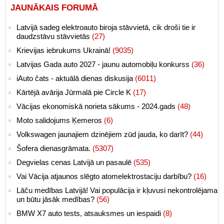
JAUNĀKAIS FORUMĀ
Latvijā sadeg elektroauto biroja stāvvietā, cik droši tie ir
daudzstāvu stāvvietās
(27)
Krievijas iebrukums Ukrainā!
(9035)
Latvijas Gada auto 2027 - jaunu automobiļu konkurss
(36)
iAuto čats - aktuālā dienas diskusija
(6011)
Kārtējā avārija Jūrmalā pie Circle K
(17)
Vācijas ekonomiskā norieta sākums - 2024.gads
(48)
Moto salidojums Ķemeros
(6)
Volkswagen jaunajiem dzinējiem zūd jauda, ko darīt?
(44)
Šofera dienasgrāmata.
(5307)
Degvielas cenas Latvijā un pasaulē
(535)
Vai Vācija atjaunos slēgto atomelektrostaciju darbību?
(16)
Lāču medības Latvijā! Vai populācija ir kļuvusi nekontrolējama
un būtu jāsāk medības?
(56)
BMW X7 auto tests, atsauksmes un iespaidi
(8)