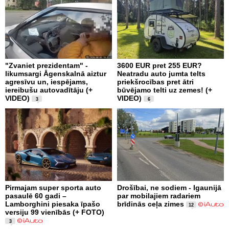
"Zvaniet prezidentam" -
3600 EUR pret 255 EUR?
likumsargi Āgenskalnā aiztur
Neatradu auto jumta telts
agresīvu un, iespējams,
priekšrocības pret ātri
iereibušu autovadītāju (+
būvējamo telti uz zemes! (+
VIDEO)
VIDEO)
3
6
Pirmajam super sporta auto
Drošībai, ne sodiem - Igaunijā
pasaulē 60 gadi –
par mobilajiem radariem
Lamborghini piesaka īpašo
brīdinās ceļa zimes
12
versiju 99 vienībās (+ FOTO)
3