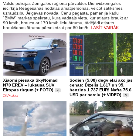
Valsts policijas Zemgales reģiona pārvaldes Dienvidzemgales
iecirkņa Reaģēšanas nodaļas amatpersonas, veicot satiksmes
uzraudzību Jelgavas novadā, Cenu pagastā, pamanīja kādu
“BMW” markas spēkratu, kura vadītājs vietā, kur atļauts braukt ar
90 km/h, brauca ar 170 km/h lielu ātrumu, tādējādi atļauto
braukšanas ātrumu pārsniedzot par 80 km/h.
LASĪT VAIRĀK
Xiaomi piesaka SkyNomad
Šodien (5.08) degvielai akcijas
N70 EREV – luksusa SUV
cenas: Dīzelis 1.817 un 95.
Eiropas tirgum (+ FOTO)
benzīns 1.737 EUR! Nafta 75.6
4
USD par barelu (+ VIDEO)
9