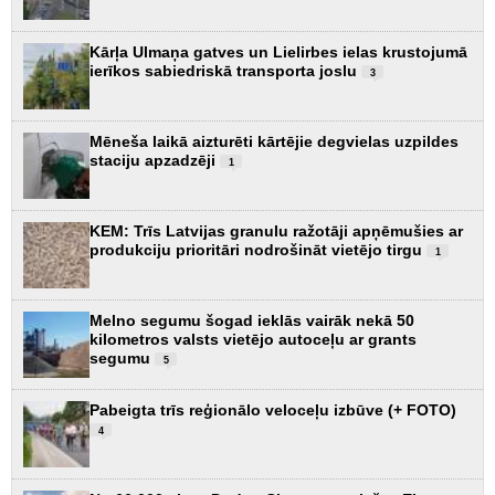
Kārļa Ulmaņa gatves un Lielirbes ielas krustojumā
ierīkos sabiedriskā transporta joslu
3
Mēneša laikā aizturēti kārtējie degvielas uzpildes
staciju apzadzēji
1
KEM: Trīs Latvijas granulu ražotāji apņēmušies ar
produkciju prioritāri nodrošināt vietējo tirgu
1
Melno segumu šogad ieklās vairāk nekā 50
kilometros valsts vietējo autoceļu ar grants
segumu
5
Pabeigta trīs reģionālo veloceļu izbūve (+ FOTO)
4