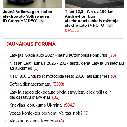
Jaunā Volkswagen cerība-
Tikai 12,8 kWh uz 100 km –
elektroauto Volkswagen
Audi e-tron būs
ID.Cross(+ VIDEO)
visekonomiskākais ražotāja
5
elektroauto (+ FOTO)
3
JAUNĀKAIS FORUMĀ
Latvijas Gada auto 2027 - jaunu automobiļu konkurss
(39)
Nissan Leaf jaunais 2026 - 2027 tests, cena Latvijā un lietotāju
atsauksmes
(0)
KTM 390 Enduro R motocikla tests 2026, atsauksmes
(0)
Šofera dienasgrāmata.
(5308)
Latvijā sadeg elektroauto biroja stāvvietā, cik droši tie ir
daudzstāvu stāvvietās
(32)
Krievijas iebrukums Ukrainā!
(9042)
Vecas konfektes bērniem! Vai tas ir ok?
(3)
Moto salidojums Ķemeros
(8)