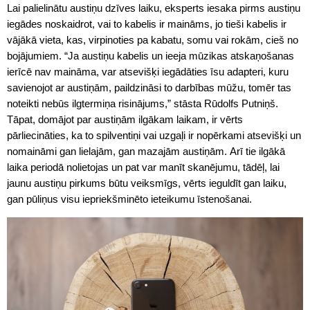
Lai palielinātu austiņu dzīves laiku, eksperts iesaka pirms austiņu
iegādes noskaidrot, vai to kabelis ir maināms, jo tieši kabelis ir
vājākā vieta, kas, virpinoties pa kabatu, somu vai rokām, cieš no
bojājumiem. “Ja austiņu kabelis un ieeja mūzikas atskaņošanas
ierīcē nav maināma, var atsevišķi iegādāties īsu adapteri, kuru
savienojot ar austiņām, paildzināsi to darbības mūžu, tomēr tas
noteikti nebūs ilgtermiņa risinājums,” stāsta Rūdolfs Putniņš.
Tāpat, domājot par austiņām ilgākam laikam, ir vērts
pārliecināties, ka to spilventiņi vai uzgaļi ir nopērkami atsevišķi un
nomaināmi gan lielajām, gan mazajām austiņām. Arī tie ilgākā
laika periodā nolietojas un pat var manīt skanējumu, tādēļ, lai
jaunu austiņu pirkums būtu veiksmīgs, vērts ieguldīt gan laiku,
gan pūliņus visu iepriekšminēto ieteikumu īstenošanai.