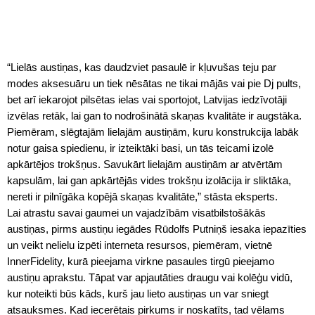
“Lielās austiņas, kas daudzviet pasaulē ir kļuvušas teju par
modes aksesuāru un tiek nēsātas ne tikai mājās vai pie Dj pults,
bet arī iekarojot pilsētas ielas vai sportojot, Latvijas iedzīvotāji
izvēlas retāk, lai gan to nodrošinātā skaņas kvalitāte ir augstāka.
Piemēram, slēgtajām lielajām austiņām, kuru konstrukcija labāk
notur gaisa spiedienu, ir izteiktāki basi, un tās teicami izolē
apkārtējos trokšņus. Savukārt lielajām austiņām ar atvērtām
kapsulām, lai gan apkārtējās vides trokšņu izolācija ir sliktāka,
nereti ir pilnīgāka kopējā skaņas kvalitāte,” stāsta eksperts.
Lai atrastu savai gaumei un vajadzībām visatbilstošākās
austiņas, pirms austiņu iegādes Rūdolfs Putniņš iesaka iepazīties
un veikt nelielu izpēti interneta resursos, piemēram, vietnē
InnerFidelity, kurā pieejama virkne pasaules tirgū pieejamo
austiņu aprakstu. Tāpat var apjautāties draugu vai kolēģu vidū,
kur noteikti būs kāds, kurš jau lieto austiņas un var sniegt
atsauksmes. Kad iecerētais pirkums ir noskatīts, tad vēlams