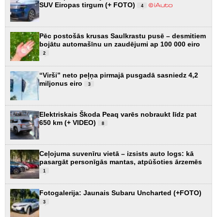
SUV Eiropas tirgum (+ FOTO)
4
Pēc postošās krusas Saulkrastu pusē – desmitiem
bojātu automašīnu un zaudējumi ap 100 000 eiro
2
“Virši” neto peļņa pirmajā pusgadā sasniedz 4,2
miljonus eiro
3
Elektriskais Škoda Peaq varēs nobraukt līdz pat
650 km (+ VIDEO)
8
Ceļojuma suvenīru vietā – izsists auto logs: kā
pasargāt personīgās mantas, atpūšoties ārzemēs
1
Fotogalerija: Jaunais Subaru Uncharted (+FOTO)
3