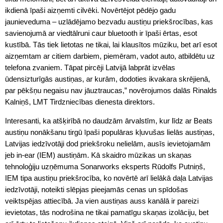
ikdienā īpaši aizņemti cilvēki. Novērtējot pēdējo gadu
jaunieveduma – uzlādējamo bezvadu austiņu priekšrocības, kas
savienojumā ar viedtālruni caur bluetooth ir īpaši ērtas, esot
kustībā. Tās tiek lietotas ne tikai, lai klausītos mūziku, bet arī esot
aizņemtam ar citiem darbiem, piemēram, vadot auto, atbildētu uz
telefona zvaniem. Tāpat pircēji Latvijā labprāt izvēlas
ūdensizturīgās austiņas, ar kurām, dodoties ikvakara skrējienā,
par pēkšņu negaisu nav jāuztraucas,” novērojumos dalās Rinalds
Kalniņš, LMT Tirdzniecības dienesta direktors.
Interesanti, ka atšķirībā no daudzām ārvalstīm, kur līdz ar Beats
austiņu nonākšanu tirgū īpaši populāras kļuvušas lielās austiņas,
Latvijas iedzīvotāji dod priekšroku nelielām, ausīs ievietojamām
jeb in-ear (IEM) austiņām. Kā skaidro mūzikas un skaņas
tehnoloģiju uzņēmuma Sonarworks eksperts Rūdolfs Putniņš,
IEM tipa austiņu priekšrocība, ko novērtē arī lielākā daļa Latvijas
iedzīvotāji, noteikti slēpjas pieejamās cenas un spīdošas
veiktspējas attiecībā. Ja vien austiņas auss kanālā ir pareizi
ievietotas, tās nodrošina ne tikai pamatīgu skaņas izolāciju, bet