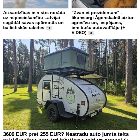
Aizsardzības ministrs norāda
"Zvaniet prezidentam" -
uz nepieciešamību Latvijai
likumsargi Āgenskalnā aiztur
sagādāt savas spārnotās un
agresīvu un, iespējams,
ballistiskās raķetes
iereibušu autovadītāju (+
11
VIDEO)
3
3600 EUR pret 255 EUR? Neatradu auto jumta telts