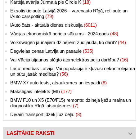
Kārtējā avārija Jūrmalā pie Circle K
(18)
Eksotiskie auto Latvijā 2026 – varenauto Rīgā, reti auto un
iAuto carspotting
(79)
iAuto čats - aktuālā dienas diskusija
(6011)
Vācijas ekonomiskā norieta sākums - 2024.gads
(48)
Volkswagen jaunajiem dzinējiem zūd jauda, ko darīt?
(44)
Degvielas cenas Latvijā un pasaulē
(535)
Vai Vācija atjaunos slēgto atomelektrostaciju darbību?
(16)
Lāču medības Latvijā! Vai populācija ir kļuvusi nekontrolējama
un būtu jāsāk medības?
(56)
BMW X7 auto tests, atsauksmes un iespaidi
(8)
Makslīgais intelekts (MI)
(177)
BMW F10 un X5 (E70/F15) remonts: dzinēja ķēžu maiņa un
diagnostika Rīgā, atsauksmes
(7)
Dīvaini transportlīdzekļi uz ceļa.
(8)
LASĪTĀKIE RAKSTI