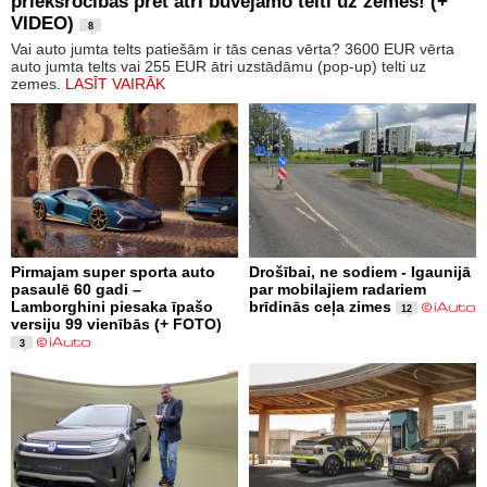
priekšrocības pret ātri būvējamo telti uz zemes! (+
VIDEO)
8
Vai auto jumta telts patiešām ir tās cenas vērta? 3600 EUR vērta
auto jumta telts vai 255 EUR ātri uzstādāmu (pop-up) telti uz
zemes.
LASĪT VAIRĀK
Pirmajam super sporta auto
Drošībai, ne sodiem - Igaunijā
pasaulē 60 gadi –
par mobilajiem radariem
Lamborghini piesaka īpašo
brīdinās ceļa zimes
12
versiju 99 vienībās (+ FOTO)
3