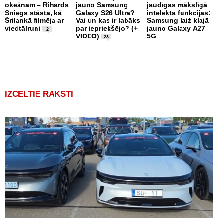
okeānam – Rihards
jauno Samsung
jaudīgas mākslīgā
n
Sniegs stāsta, kā
Galaxy S26 Ultra?
intelekta funkcijas:
c
Šrilankā filmēja ar
Vai un kas ir labāks
Samsung laiž klajā
i
viedtālruni
par iepriekšējo? (+
jauno Galaxy A27
2
VIDEO)
5G
23
IZCELTIE RAKSTI