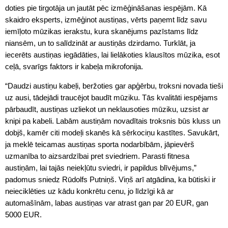
doties pie tirgotāja un jautāt pēc izmēģināšanas iespējām. Kā
skaidro eksperts, izmēģinot austiņas, vērts paņemt līdz savu
iemīļoto mūzikas ierakstu, kura skanējums pazīstams līdz
niansēm, un to salīdzināt ar austiņās dzirdamo. Turklāt, ja
iecerēts austiņas iegādāties, lai lielākoties klausītos mūzika, esot
ceļā, svarīgs faktors ir kabeļa mikrofonija.
“Daudzi austiņu kabeļi, beržoties gar apģērbu, troksni novada tieši
uz ausi, tādejādi traucējot baudīt mūziku. Tās kvalitāti iespējams
pārbaudīt, austiņas uzliekot un neklausoties mūziku, uzsist ar
knipi pa kabeli. Labām austiņām novadītais troksnis būs kluss un
dobjš, kamēr citi modeļi skanēs kā sērkociņu kastītes. Savukārt,
ja meklē teicamas austiņas sporta nodarbībām, jāpievērš
uzmanība to aizsardzībai pret sviedriem. Parasti fitnesa
austiņām, lai tajās neiekļūtu sviedri, ir papildus blīvējums,”
padomus sniedz Rūdolfs Putniņš. Viņš arī atgādina, ka būtiski ir
neieciklēties uz kādu konkrētu cenu, jo līdzīgi kā ar
automašīnām, labas austiņas var atrast gan par 20 EUR, gan
5000 EUR.