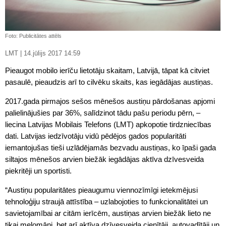
Foto: Publicitātes attēls
LMT | 14.jūlijs 2017 14:59
Pieaugot mobilo ierīču lietotāju skaitam, Latvijā, tāpat kā citviet
pasaulē, pieaudzis arī to cilvēku skaits, kas iegādājas austiņas.
2017.gada pirmajos sešos mēnešos austiņu pārdošanas apjomi
palielinājušies par 36%, salīdzinot tādu pašu periodu pērn, –
liecina Latvijas Mobilais Telefons (LMT) apkopotie tirdzniecības
dati. Latvijas iedzīvotāju vidū pēdējos gados popularitāti
iemantojušas tieši uzlādējamās bezvadu austiņas, ko īpaši gada
siltajos mēnešos arvien biežāk iegādājas aktīva dzīvesveida
piekritēji un sportisti.
“Austiņu popularitātes pieaugumu viennozīmīgi ietekmējusi
tehnoloģiju straujā attīstība – uzlabojoties to funkcionalitātei un
savietojamībai ar citām ierīcēm, austiņas arvien biežāk lieto ne
tikai melomāni, bet arī aktīva dzīvesveida cienītāji, autovadītāji un