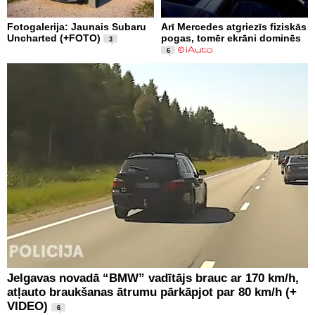
Fotogalerija: Jaunais Subaru
Arī Mercedes atgriezīs fiziskās
Uncharted (+FOTO)
pogas, tomēr ekrāni dominēs
3
6
Jelgavas novadā “BMW” vadītājs brauc ar 170 km/h,
atļauto braukšanas ātrumu pārkāpjot par 80 km/h (+
VIDEO)
6