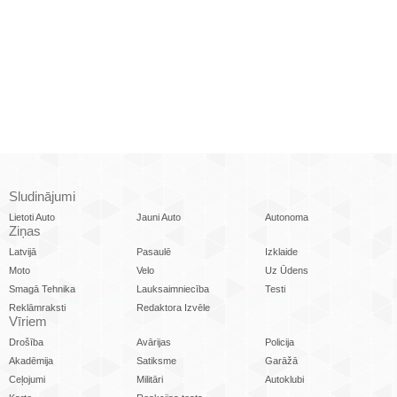
Sludinājumi
Lietoti Auto
Jauni Auto
Autonoma
Ziņas
Latvijā
Pasaulē
Izklaide
Moto
Velo
Uz Ūdens
Smagā Tehnika
Lauksaimniecība
Testi
Reklāmraksti
Redaktora Izvēle
Vīriem
Drošība
Avārijas
Policija
Akadēmija
Satiksme
Garāžā
Ceļojumi
Militāri
Autoklubi