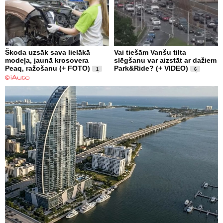
Škoda uzsāk sava lielākā
Vai tiešām Vanšu tilta
modeļa, jaunā krosovera
slēgšanu var aizstāt ar dažiem
Peaq, ražošanu (+ FOTO)
Park&Ride? (+ VIDEO)
1
6