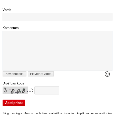
Vārds
Komentārs
Pievienot bildi
Pievienot video
Drošības kods
Stingri aizliegts iAuto.lv publicētos materiālus izmantot, kopēt vai reproducēt citos