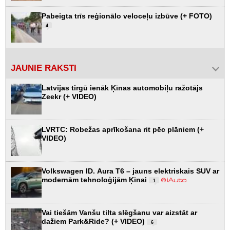
Pabeigta trīs reģionālo veloceļu izbūve (+ FOTO)
4
JAUNIE RAKSTI
Latvijas tirgū ienāk Ķīnas automobiļu ražotājs
Zeekr (+ VIDEO)
LVRTC: Robežas aprīkošana rit pēc plāniem (+
VIDEO)
Volkswagen ID. Aura T6 – jauns elektriskais SUV ar
modernām tehnoloģijām Ķīnai
1
Vai tiešām Vanšu tilta slēgšanu var aizstāt ar
dažiem Park&Ride? (+ VIDEO)
6