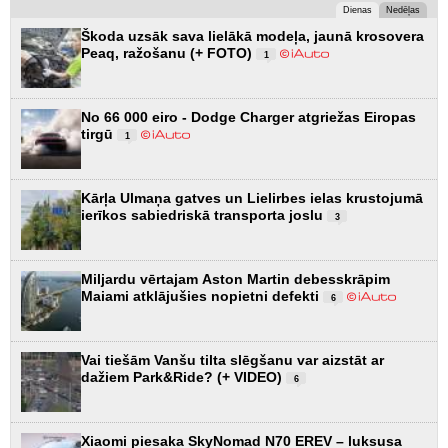
Dienas
Nedēļas
Škoda uzsāk sava lielākā modeļa, jaunā krosovera
Peaq, ražošanu (+ FOTO)
1
No 66 000 eiro - Dodge Charger atgriežas Eiropas
tirgū
1
Kārļa Ulmaņa gatves un Lielirbes ielas krustojumā
ierīkos sabiedriskā transporta joslu
3
Miljardu vērtajam Aston Martin debesskrāpim
Maiami atklājušies nopietni defekti
6
Vai tiešām Vanšu tilta slēgšanu var aizstāt ar
dažiem Park&Ride? (+ VIDEO)
6
Xiaomi piesaka SkyNomad N70 EREV – luksusa