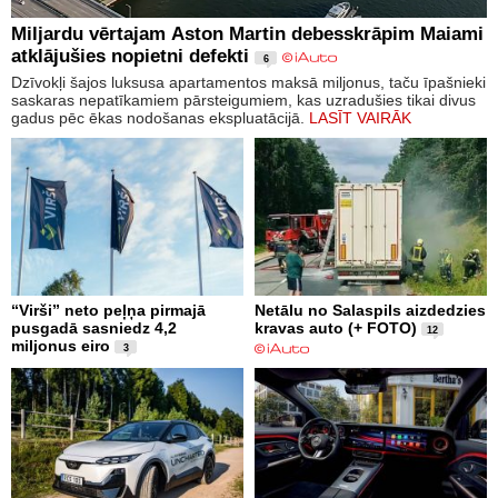
Miljardu vērtajam Aston Martin debesskrāpim Maiami
atklājušies nopietni defekti
6
Dzīvokļi šajos luksusa apartamentos maksā miljonus, taču īpašnieki
saskaras nepatīkamiem pārsteigumiem, kas uzradušies tikai divus
gadus pēc ēkas nodošanas ekspluatācijā.
LASĪT VAIRĀK
“Virši” neto peļņa pirmajā
Netālu no Salaspils aizdedzies
pusgadā sasniedz 4,2
kravas auto (+ FOTO)
12
miljonus eiro
3