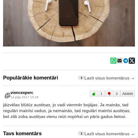
Populārākie komentāri
Lasīt visus komentārus →
1
viencexperc
1
0
Atbildēt
14.jūlijs 2017 15:19
jāizvēlas blūtūz austiņas, jo vadi vienmēr bojājas. Ja mainās, tad
regulāri mainīsi vadus, ja nemainās, tad regulāri mainīsi austiņas,
bet zilā zoba austiņas vienu reizi nopirksi un pāris gadus lietosi.
Tavs komentārs
Lasīt visus komentārus →
1