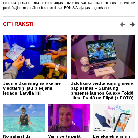
interneta portālos, masu informācijas līdzekļos vai kā citādi rīkoties ar iAuto.lv
publicētajiem materiāliem bez rakstiskas EON SIA atļaujas saņemšanas.
CITI RAKSTI
Jaunie Samsung salokāmie
Salokāmo viedtālruņu ģimene
A
viedtālruņi jau pieejami
paplašinās – Samsung
s
iegādei Latvijā
prezentē jaunos Galaxy Fold8
b
3
Ultra, Fold8 un Flip8 (+ FOTO)
No safari līdz
Vai ir vērts pirkt
Lielāks ekrāns un
U