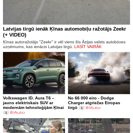
Latvijas tirgū ienāk Ķīnas automobiļu ražotājs Zeekr
(+ VIDEO)
Ķīnas autoražotājs "Zeekr" ir vēl viens šīs Āzijas valsts autobūves
uzņēmums, kas ienācis Latvijas tirgū.
LASĪT VAIRĀK
Volkswagen ID. Aura T6 –
No 66 000 eiro - Dodge
jauns elektriskais SUV ar
Charger atgriežas Eiropas
modernām tehnoloģijām Ķīnai
tirgū
1
1