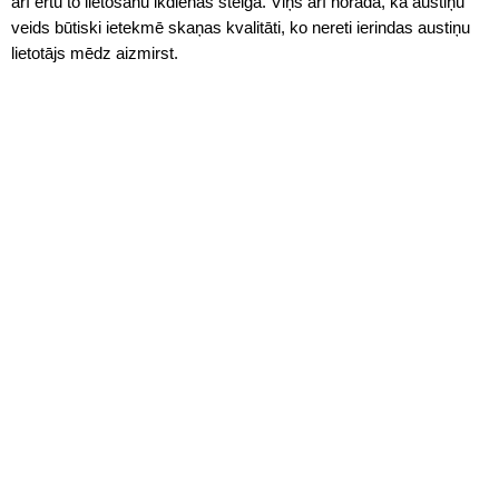
arī ērtu to lietošanu ikdienas steigā. Viņš arī norāda, ka austiņu
veids būtiski ietekmē skaņas kvalitāti, ko nereti ierindas austiņu
lietotājs mēdz aizmirst.