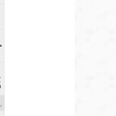
a
7
D
)