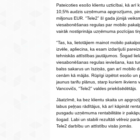
Pateicoties esošo klientu uzticībai, kā ar
10,5% audzis uzņēmuma apgrozījums, pir
miljonus EUR. “Tele2” šī gada jūnijā veiksm
viesabonēšanas regulas par mobilo pakalp
vairāk nostiprināja uzņēmuma pozīcijas tir
“Tas, ka, lietotājiem mainot mobilo pakal
izvēle, apliecina, ka esam izdarījuši par
tehniskās attīstības jautājumos. Šogad liel
viesabonēšanas regulas ieviešana, kas tur
balss sakarus un īsziņās, gan arī mobilo
cenām kā mājās. Rūpīgi izpētot esošo un p
jaunus tarifu plānus, starp kuriem ikviens 
Vancovičs, “Tele2” valdes priekšsēdētājs.
Jāatzīmē, ka bez klientu skaita un apgro
labus peļņas rādītājus, kā arī kāpināt rent
pusgadu uzņēmuma rentabilitāte ir pakāp
šogad. Labi un stabili rezultāti vēlreiz p
Tele2 darbību un attīstību visās jomās.