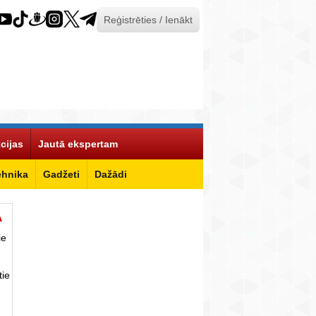
Reģistrēties / Ienākt
cijas
Jautā ekspertam
ehnika
Gadžeti
Dažādi
Ā
ie
tie