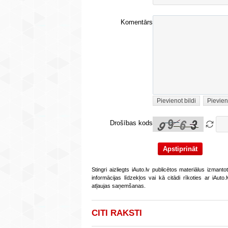
Komentārs
Pievienot bildi
Pievien
Drošības kods
Stingri aizliegts iAuto.lv publicētos materiālus izmant
informācijas līdzekļos vai kā citādi rīkoties ar iAut
atļaujas saņemšanas.
CITI RAKSTI