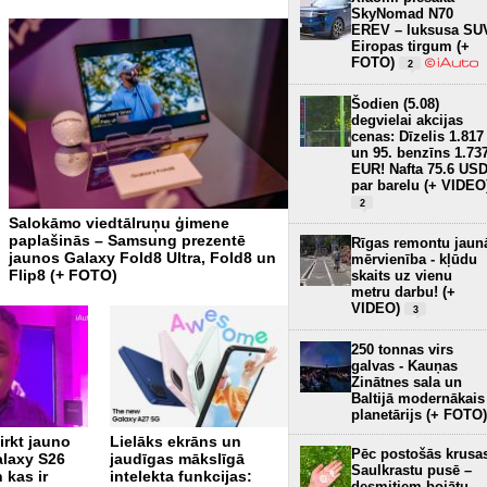
SkyNomad N70
EREV – luksusa SU
Eiropas tirgum (+
FOTO)
2
Šodien (5.08)
degvielai akcijas
cenas: Dīzelis 1.817
un 95. benzīns 1.73
EUR! Nafta 75.6 US
par barelu (+ VIDEO
2
Salokāmo viedtālruņu ģimene
Arī plūdu gadījumā iedzīvo
paplašinās – Samsung prezentē
telefonos saņems brīdināj
Rīgas remontu jaun
jaunos Galaxy Fold8 Ultra, Fold8 un
VIDEO)
mērvienība - kļūdu
5
Flip8 (+ FOTO)
skaits uz vienu
metru darbu! (+
VIDEO)
3
250 tonnas virs
galvas - Kauņas
Zinātnes sala un
Baltijā modernākais
planetārijs (+ FOTO)
Ukrainā aptur
pirkt jauno
Lielāks ekrāns un
noziedznieku zvanu
Pēc postošās krusa
laxy S26
jaudīgas mākslīgā
centrus, kas naudu
Saulkrastu pusē –
 kas ir
intelekta funkcijas:
izkrāpuši arī Latvijā
8
desmitiem bojātu