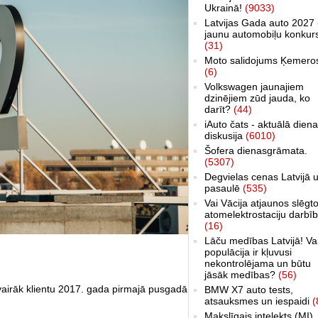
Ukrainā!
(9033)
Latvijas Gada auto 2027 
jaunu automobiļu konkur
(31)
Moto salidojums Ķemero
(6)
Volkswagen jaunajiem
dzinējiem zūd jauda, ko
darīt?
(44)
iAuto čats - aktuālā dien
diskusija
(6010)
Šofera dienasgrāmata.
(5307)
Degvielas cenas Latvijā 
pasaulē
(535)
Vai Vācija atjaunos slēgt
atomelektrostaciju darbī
(16)
Lāču medības Latvijā! Va
populācija ir kļuvusi
nekontrolējama un būtu
jāsāk medības?
(56)
vairāk klientu 2017. gada pirmajā pusgadā
BMW X7 auto tests,
atsauksmes un iespaidi
(
Makslīgais intelekts (MI)