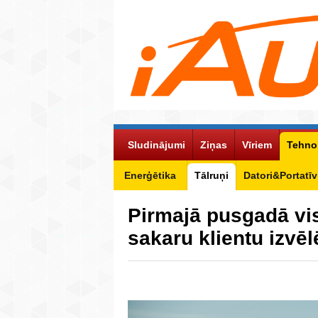
Sludinājumi
Ziņas
Vīriem
Tehno
Enerģētika
Tālruņi
Datori&Portatīv
Pirmajā pusgadā vi
sakaru klientu izvē