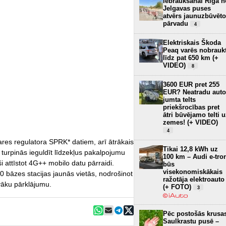
Iebraukšanai Rīgā n
Jelgavas puses
atvērs jaunuzbūvēto
pārvadu
4
Elektriskais Škoda
Peaq varēs nobrauk
līdz pat 650 km (+
VIDEO)
8
3600 EUR pret 255
EUR? Neatradu auto
jumta telts
priekšrocības pret
ātri būvējamo telti 
zemes! (+ VIDEO)
4
zares regulatora SPRK* datiem, arī ātrākais
Tikai 12,8 kWh uz
d turpinās ieguldīt līdzekļus pakalpojumu
100 km – Audi e-tro
i attīstot 4G++ mobilo datu pārraidi.
būs
visekonomiskākais
bāzes stacijas jaunās vietās, nodrošinot
ražotāja elektroauto
īvāku pārklājumu.
(+ FOTO)
3
Pēc postošās krusa
Saulkrastu pusē –