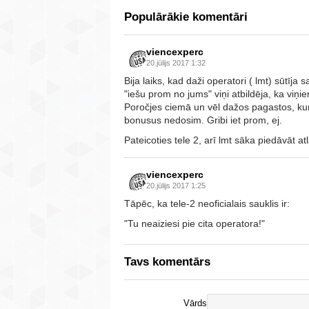
Populārākie komentāri
viencexperc
20.jūlijs 2017 1:32
Bija laiks, kad daži operatori ( lmt) sūtīja
"iešu prom no jums" viņi atbildēja, ka viņ
Poročjes ciemā un vēl dažos pagastos, kur
bonusus nedosim. Gribi iet prom, ej.
Pateicoties tele 2, arī lmt sāka piedāvāt at
viencexperc
20.jūlijs 2017 1:25
Tāpēc, ka tele-2 neoficialais sauklis ir:
"Tu neaiziesi pie cita operatora!"
Tavs komentārs
Vārds