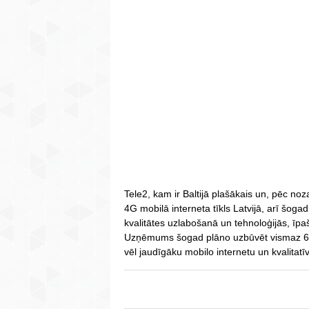
Tele2, kam ir Baltijā plašākais un, pēc no
4G mobilā interneta tīkls Latvijā, arī šoga
kvalitātes uzlabošanā un tehnoloģijās, īpaš
Uzņēmums šogad plāno uzbūvēt vismaz 60 
vēl jaudīgāku mobilo internetu un kvalitat