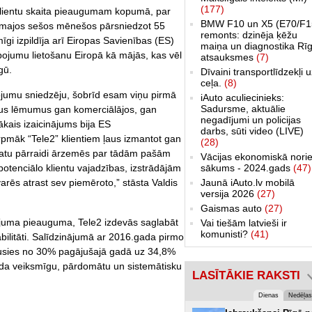
(177)
ī klientu skaita pieaugumam kopumā, par
BMW F10 un X5 (E70/F1
majos sešos mēnešos pārsniedzot 55
remonts: dzinēja ķēžu
īgi izpildīja arī Eiropas Savienības (ES)
maiņa un diagnostika Rīg
ojumu lietošanu Eiropā kā mājās, kas vēl
atsauksmes
(7)
gū.
Dīvaini transportlīdzekļi 
ceļa.
(8)
pojumu sniedzēju, šobrīd esam viņu pirmā
iAuto aculiecinieks:
Sadursme, aktuālie
eizus lēmumus gan komerciālājos, gan
negadījumi un policijas
ākais izaicinājums bija ES
darbs, sūti video (LIVE)
pmāk “Tele2” klientiem ļaus izmantot gan
(28)
 datu pārraidi ārzemēs par tādām pašām
Vācijas ekonomiskā norie
sākums - 2024.gads
(47)
otenciālo klientu vajadzības, izstrādājām
Jaunā iAuto.lv mobilā
varēs atrast sev piemēroto,” stāsta Valdis
versija 2026
(27)
Gaismas auto
(27)
zījuma pieauguma, Tele2 izdevās saglabāt
Vai tiešām latvieši ir
komunisti?
(41)
abilitāti. Salīdzinājumā ar 2016.gada pirmo
usies no 30% pagājušajā gadā uz 34,8%
arāda veiksmīgu, pārdomātu un sistemātisku
LASĪTĀKIE RAKSTI
Dienas
Nedēļas