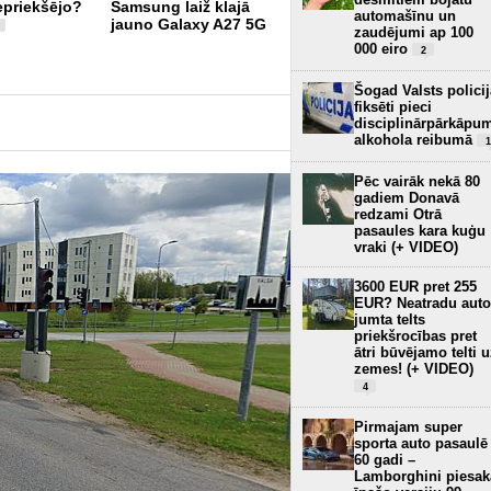
epriekšējo?
Samsung laiž klajā
automašīnu un
jauno Galaxy A27 5G
3
zaudējumi ap 100
000 eiro
2
Šogad Valsts policij
fiksēti pieci
disciplinārpārkāpu
alkohola reibumā
1
Pēc vairāk nekā 80
gadiem Donavā
redzami Otrā
pasaules kara kuģu
vraki (+ VIDEO)
3600 EUR pret 255
EUR? Neatradu auto
jumta telts
priekšrocības pret
ātri būvējamo telti 
zemes! (+ VIDEO)
4
Pirmajam super
sporta auto pasaulē
60 gadi –
Lamborghini piesak