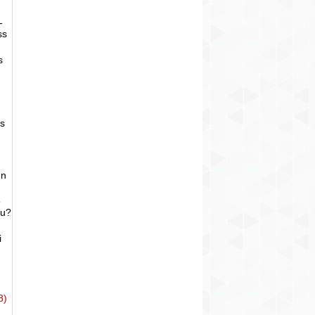
-
ss
s
as
un
o
bu?
i
8)