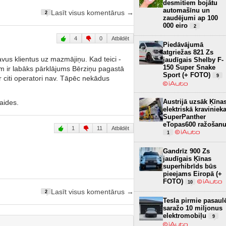
desmitiem bojātu
automašīnu un
Lasīt visus komentārus →
2
zaudējumi ap 100
000 eiro
2
4
0
Atbildēt
Piedāvājumā
atgriežas 821 Zs
 savus klientus uz mazmājiņu. Kad teici -
jaudīgais Shelby F-
150 Super Snake
iem ir labāks pārklājums Bērziņu pagastā
Sport (+ FOTO)
9
 citi operatori nav. Tāpēc nekādus
Austrijā uzsāk Ķīna
laides.
elektriskā kraviniek
SuperPanther
eTopas600 ražošan
1
11
Atbildēt
1
Gandrīz 900 Zs
jaudīgais Ķīnas
superhibrīds būs
pieejams Eiropā (+
FOTO)
10
Lasīt visus komentārus →
2
Tesla pirmie pasaul
saražo 10 miljonus
elektromobiļu
9