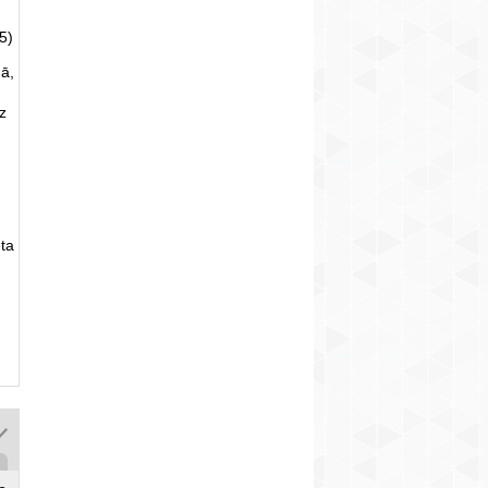
5)
ā,
uz
ta