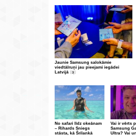
Jaunie Samsung salokāmie
viedtālruņi jau pieejami iegādei
Latvijā
3
No safari līdz okeānam
Vai ir vērts 
– Rihards Sniegs
Samsung Ga
stāsta, kā Šrilankā
Ultra? Vai un