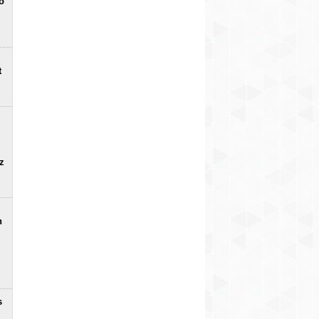
o
t
uz
n
s