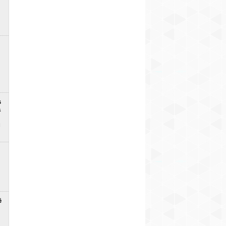
s
a
u
ē