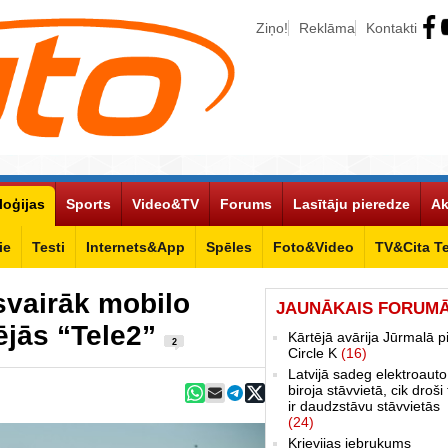
Ziņo!
Reklāma
Kontakti
loģijas
Sports
Video&TV
Forums
Lasītāju pieredze
Ak
ie
Testi
Internets&App
Spēles
Foto&Video
TV&Cita T
svairāk mobilo
JAUNĀKAIS FORUM
lējās “Tele2”
Kārtējā avārija Jūrmalā p
2
Circle K
(16)
Latvijā sadeg elektroauto
biroja stāvvietā, cik droši 
ir daudzstāvu stāvvietās
(24)
Krievijas iebrukums