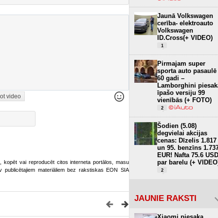
Jaunā Volkswagen
cerība- elektroauto
Volkswagen
ID.Cross(+ VIDEO)
1
Pirmajam super
sporta auto pasaulē
60 gadi –
Lamborghini piesak
īpašo versiju 99
ot video
vienībās (+ FOTO)
2
Šodien (5.08)
degvielai akcijas
cenas: Dīzelis 1.817
un 95. benzīns 1.73
EUR! Nafta 75.6 US
par barelu (+ VIDEO
ot, kopēt vai reproducēt citos interneta portālos, masu
o.lv publicētajiem materiāliem bez rakstiskas EON SIA
2
JAUNIE RAKSTI
Xiaomi piesaka