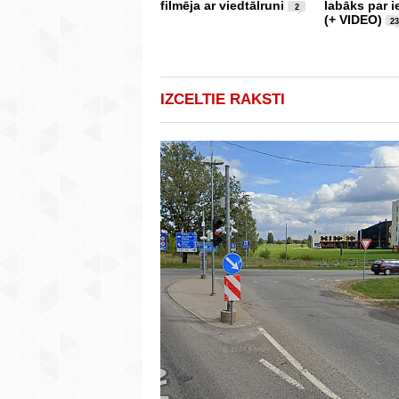
filmēja ar viedtālruni
labāks par i
2
(+ VIDEO)
2
IZCELTIE RAKSTI