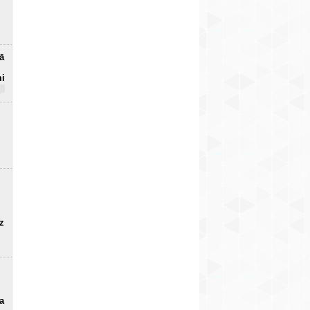
sakariem atstāj
modeli
19
3
Lapmežciema
iedzīvotājus (+ VIDEO)
15
ā
mi
uz
a