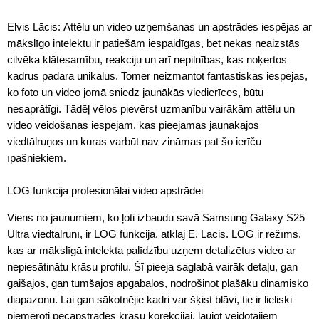
Elvis Lācis: Attēlu un video uzņemšanas un apstrādes iespējas ar
mākslīgo intelektu ir patiešām iespaidīgas, bet nekas neaizstās
cilvēka klātesamību, reakciju un arī nepilnības, kas noķertos
kadrus padara unikālus. Tomēr neizmantot fantastiskās iespējas,
ko foto un video jomā sniedz jaunākās viedierīces, būtu
nesaprātīgi. Tādēļ vēlos pievērst uzmanību vairākām attēlu un
video veidošanas iespējām, kas pieejamas jaunākajos
viedtālruņos un kuras varbūt nav zināmas pat šo ierīču
īpašniekiem.
LOG funkcija profesionālai video apstrādei
Viens no jaunumiem, ko ļoti izbaudu savā Samsung Galaxy S25
Ultra viedtālrunī, ir LOG funkcija, atklāj E. Lācis. LOG ir režīms,
kas ar mākslīgā intelekta palīdzību uzņem detalizētus video ar
nepiesātinātu krāsu profilu. Šī pieeja saglabā vairāk detaļu, gan
gaišajos, gan tumšajos apgabalos, nodrošinot plašāku dinamisko
diapazonu. Lai gan sākotnējie kadri var šķist blāvi, tie ir lieliski
piemēroti pēcapstrādes krāsu korekcijai, ļaujot veidotājiem