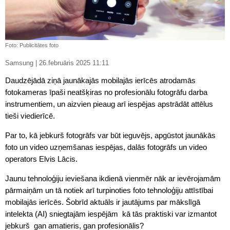
Foto: Publicitātes foto
Samsung | 26.februāris 2025 11:11
Daudzējādā ziņā jaunākajās mobilajās ierīcēs atrodamās
fotokameras īpaši neatšķiras no profesionālu fotogrāfu darba
instrumentiem, un aizvien pieaug arī iespējas apstrādāt attēlus
tieši viedierīcē.
Par to, kā jebkurš fotogrāfs var būt ieguvējs, apgūstot jaunākās
foto un video uzņemšanas iespējas, dalās fotogrāfs un video
operators Elvis Lācis.
Jaunu tehnoloģiju ieviešana ikdienā vienmēr nāk ar ievērojamām
pārmaiņām un tā notiek arī turpinoties foto tehnoloģiju attīstībai
mobilajās ierīcēs. Šobrīd aktuāls ir jautājums par mākslīgā
intelekta (AI) sniegtajām iespējām  kā tās praktiski var izmantot
jebkurš  gan amatieris, gan profesionālis?