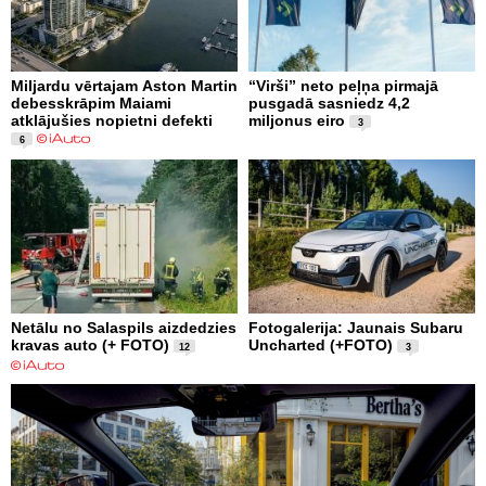
Miljardu vērtajam Aston Martin
“Virši” neto peļņa pirmajā
debesskrāpim Maiami
pusgadā sasniedz 4,2
atklājušies nopietni defekti
miljonus eiro
3
6
Netālu no Salaspils aizdedzies
Fotogalerija: Jaunais Subaru
kravas auto (+ FOTO)
Uncharted (+FOTO)
12
3