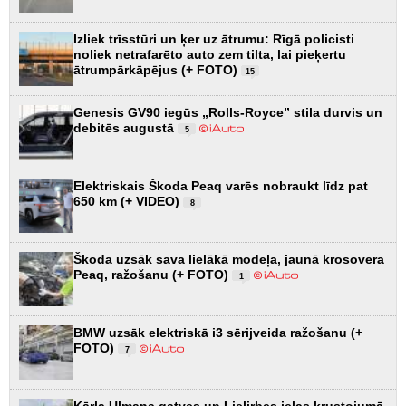
Izliek trīsstūri un ķer uz ātrumu: Rīgā policisti
noliek netrafarēto auto zem tilta, lai pieķertu
ātrumpārkāpējus (+ FOTO)
15
Genesis GV90 iegūs „Rolls-Royce” stila durvis un
debitēs augustā
5
Elektriskais Škoda Peaq varēs nobraukt līdz pat
650 km (+ VIDEO)
8
Škoda uzsāk sava lielākā modeļa, jaunā krosovera
Peaq, ražošanu (+ FOTO)
1
BMW uzsāk elektriskā i3 sērijveida ražošanu (+
FOTO)
7
Kārļa Ulmaņa gatves un Lielirbes ielas krustojumā