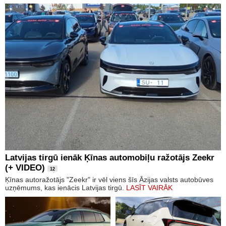
Latvijas tirgū ienāk Ķīnas automobiļu ražotājs Zeekr
(+ VIDEO)
12
Ķīnas autoražotājs "Zeekr" ir vēl viens šīs Āzijas valsts autobūves
uzņēmums, kas ienācis Latvijas tirgū.
LASĪT VAIRĀK