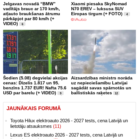
Jelgavas novadā “BMW”
Xiaomi piesaka SkyNomad
vadītājs brauc ar 170 km/h,
N70 EREV – luksusa SUV
atļauto braukšanas ātrumu
Eiropas tirgum (+ FOTO)
4
pārkāpjot par 80 km/h (+
VIDEO)
6
Šodien (5.08) degvielai akcijas
Aizsardzības ministrs norāda
cenas: Dīzelis 1.817 un 95.
uz nepieciešamību Latvijai
benzīns 1.737 EUR! Nafta 75.6
sagādāt savas spārnotās un
USD par barelu (+ VIDEO)
ballistiskās raķetes
9
12
JAUNĀKAIS FORUMĀ
Toyota Hilux elektroauto 2026 - 2027 tests, cena Latvijā un
lietotāju atsauksmes
(11)
Lexus ES elektroauto 2026 - 2027 tests, cena Latvijā un