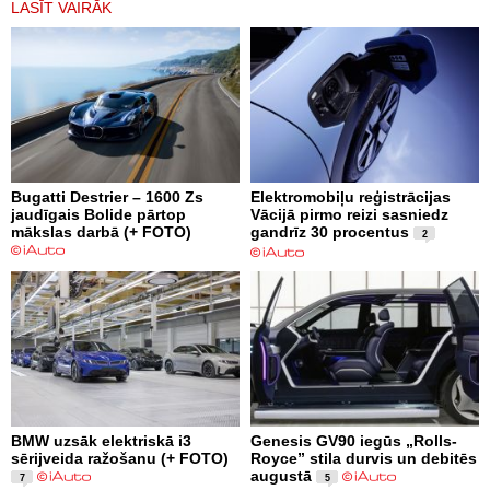
LASĪT VAIRĀK
Bugatti Destrier – 1600 Zs
Elektromobiļu reģistrācijas
jaudīgais Bolide pārtop
Vācijā pirmo reizi sasniedz
mākslas darbā (+ FOTO)
gandrīz 30 procentus
2
BMW uzsāk elektriskā i3
Genesis GV90 iegūs „Rolls-
sērijveida ražošanu (+ FOTO)
Royce” stila durvis un debitēs
augustā
7
5