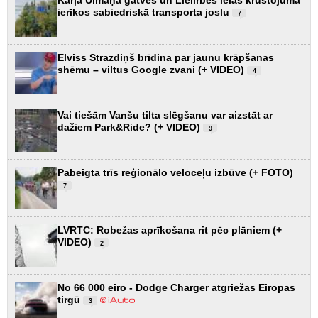
ierīkos sabiedriskā transporta joslu
7
Elviss Strazdiņš brīdina par jaunu krāpšanas
shēmu – viltus Google zvani (+ VIDEO)
4
Vai tiešām Vanšu tilta slēgšanu var aizstāt ar
dažiem Park&Ride? (+ VIDEO)
9
Pabeigta trīs reģionālo veloceļu izbūve (+ FOTO)
7
LVRTC: Robežas aprīkošana rit pēc plāniem (+
VIDEO)
2
No 66 000 eiro - Dodge Charger atgriežas Eiropas
tirgū
3