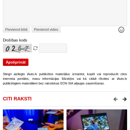
Pievienot bildi
Pievienot video
Drošības kods
Stingri aizliegts iAuto.lv publicētos materiālus izmantot, kopēt vai reproducēt citos
interneta portālos, masu informācijas līdzekļos vai kā citādi rīkoties ar iAuto.lv
publicētajiem materiāliem bez rakstiskas EON SIA atļaujas saņemšanas.
CITI RAKSTI