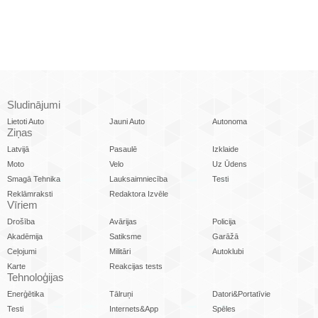
Sludinājumi
Lietoti Auto
Jauni Auto
Autonoma
Ziņas
Latvijā
Pasaulē
Izklaide
Moto
Velo
Uz Ūdens
Smagā Tehnika
Lauksaimniecība
Testi
Reklāmraksti
Redaktora Izvēle
Vīriem
Drošība
Avārijas
Policija
Akadēmija
Satiksme
Garāžā
Ceļojumi
Militāri
Autoklubi
Karte
Reakcijas tests
Tehnoloģijas
Enerģētika
Tālruņi
Datori&Portatīvie
Testi
Internets&App
Spēles