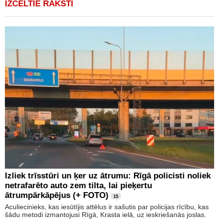
IZCELTIE RAKSTI
Izliek trīsstūri un ķer uz ātrumu: Rīgā policisti noliek
netrafarēto auto zem tilta, lai pieķertu
ātrumpārkāpējus (+ FOTO)
15
Aculiecinieks, kas iesūtījis attēlus ir sašutis par policijas rīcību, kas
šādu metodi izmantojusi Rīgā, Krasta ielā, uz ieskriešanās joslas.