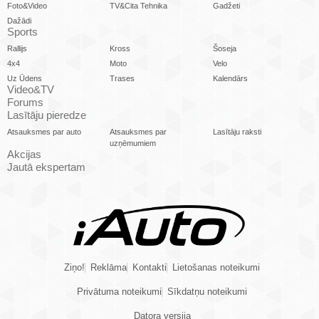
Foto&Video
TV&Cita Tehnika
Gadžeti
Dažādi
Sports
Rallijs
Kross
Šoseja
4x4
Moto
Velo
Uz Ūdens
Trases
Kalendārs
Video&TV
Forums
Lasītāju pieredze
Atsauksmes par auto
Atsauksmes par
Lasītāju raksti
uzņēmumiem
Akcijas
Jautā ekspertam
Ziņo!
Reklāma
Kontakti
Lietošanas noteikumi
Privātuma noteikumi
Sīkdatņu noteikumi
Datora versija