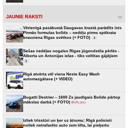
JAUNIE RAKSTI
Vērienīgā pasākumā Daugavas krastā parādīts īsts
Pirmās formulas bolīds – nedēļu pirms spēkrata
brauciena Rīgas svētkos (+ FOTO)
3
Sešas nedēļas nogales Rīgas jūgendstila pērlēs -
Alberta un Antonijas ielas - tiks veltītas gājējiem
2
Rīgā atvērta vēl viena Neste Easy Wash
automazgātava (+ VIDEO)
Bugatti Destrier – 1600 Zs jaudīgais Bolide pārtop
mākslas darbā (+ FOTO)
Izliek trīsstūri un ķer uz ātrumu: Rīgā policisti
noliek netrafarēto auto zem tilta, lai pieķertu