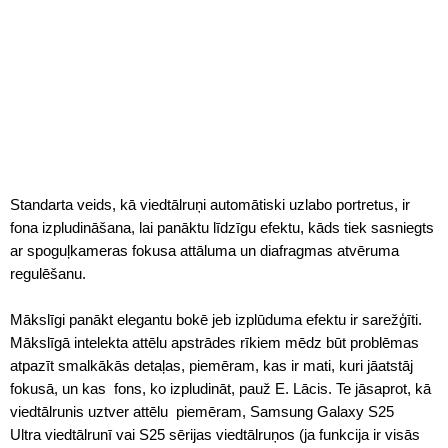
Standarta veids, kā viedtālruņi automātiski uzlabo portretus, ir
fona izpludināšana, lai panāktu līdzīgu efektu, kāds tiek sasniegts
ar spoguļkameras fokusa attāluma un diafragmas atvēruma
regulēšanu.
Mākslīgi panākt elegantu bokē jeb izplūduma efektu ir sarežģīti.
Mākslīgā intelekta attēlu apstrādes rīkiem mēdz būt problēmas
atpazīt smalkākās detaļas, piemēram, kas ir mati, kuri jāatstāj
fokusā, un kas  fons, ko izpludināt, pauž E. Lācis. Te jāsaprot, kā
viedtālrunis uztver attēlu  piemēram, Samsung Galaxy S25
Ultra viedtālrunī vai S25 sērijas viedtālruņos (ja funkcija ir visās