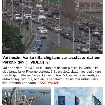
Vai tiešām Vanšu tilta slēgšanu var aizstāt ar dažiem
Park&Ride? (+ VIDEO)
9
Vai ar dažiem Park&Ride laukumiem tiešām pietiks, lai Vanšu tilta
slēgšanas laikā Rīga neiestrēgtu? Šajā sižetā skatāmies plašāk un
izstrādājam alternatīvu satiksmes plānu. Mērķis — nevis cerēt, ka
autovadītāji pazudīs, bet laikus sagatavot reālus maršrutus Vanšu
tilta remonta periodam.
LASĪT VAIRĀK