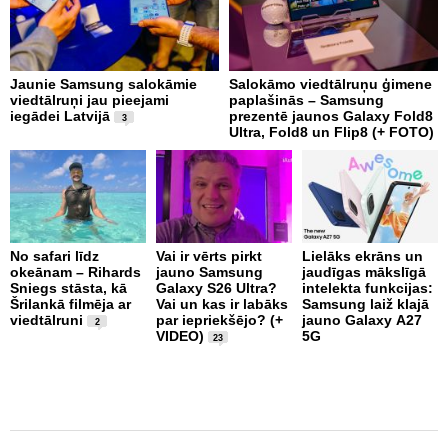
Jaunie Samsung salokāmie
Salokāmo viedtālruņu ģimene
A
viedtālruņi jau pieejami
paplašinās – Samsung
s
iegādei Latvijā
prezentē jaunos Galaxy Fold8
b
3
Ultra, Fold8 un Flip8 (+ FOTO)
No safari līdz
Vai ir vērts pirkt
Lielāks ekrāns un
U
okeānam – Rihards
jauno Samsung
jaudīgas mākslīgā
n
Sniegs stāsta, kā
Galaxy S26 Ultra?
intelekta funkcijas:
c
Šrilankā filmēja ar
Vai un kas ir labāks
Samsung laiž klajā
i
viedtālruni
par iepriekšējo? (+
jauno Galaxy A27
2
VIDEO)
5G
23