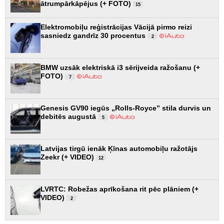
ātrumpārkāpējus (+ FOTO)
15
Elektromobiļu reģistrācijas Vācijā pirmo reizi
sasniedz gandrīz 30 procentus
2
BMW uzsāk elektriskā i3 sērijveida ražošanu (+
FOTO)
7
Genesis GV90 iegūs „Rolls-Royce” stila durvis un
debitēs augustā
5
Latvijas tirgū ienāk Ķīnas automobiļu ražotājs
Zeekr (+ VIDEO)
12
LVRTC: Robežas aprīkošana rit pēc plāniem (+
VIDEO)
2