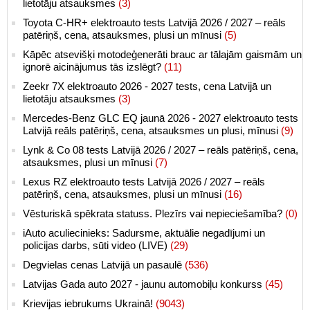
lietotāju atsauksmes
(3)
Toyota C-HR+ elektroauto tests Latvijā 2026 / 2027 – reāls
patēriņš, cena, atsauksmes, plusi un mīnusi
(5)
Kāpēc atsevišķi motodeģenerāti brauc ar tālajām gaismām un
ignorē aicinājumus tās izslēgt?
(11)
Zeekr 7X elektroauto 2026 - 2027 tests, cena Latvijā un
lietotāju atsauksmes
(3)
Mercedes-Benz GLC EQ jaunā 2026 - 2027 elektroauto tests
Latvijā reāls patēriņš, cena, atsauksmes un plusi, mīnusi
(9)
Lynk & Co 08 tests Latvijā 2026 / 2027 – reāls patēriņš, cena,
atsauksmes, plusi un mīnusi
(7)
Lexus RZ elektroauto tests Latvijā 2026 / 2027 – reāls
patēriņš, cena, atsauksmes, plusi un mīnusi
(16)
Vēsturiskā spēkrata statuss. Plezīrs vai nepieciešamība?
(0)
iAuto aculiecinieks: Sadursme, aktuālie negadījumi un
policijas darbs, sūti video (LIVE)
(29)
Degvielas cenas Latvijā un pasaulē
(536)
Latvijas Gada auto 2027 - jaunu automobiļu konkurss
(45)
Krievijas iebrukums Ukrainā!
(9043)