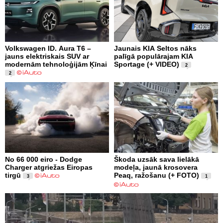
Volkswagen ID. Aura T6 –
Jaunais KIA Seltos nāks
jauns elektriskais SUV ar
palīgā populārajam KIA
modernām tehnoloģijām Ķīnai
Sportage (+ VIDEO)
2
2
No 66 000 eiro - Dodge
Škoda uzsāk sava lielākā
Charger atgriežas Eiropas
modeļa, jaunā krosovera
tirgū
Peaq, ražošanu (+ FOTO)
3
1