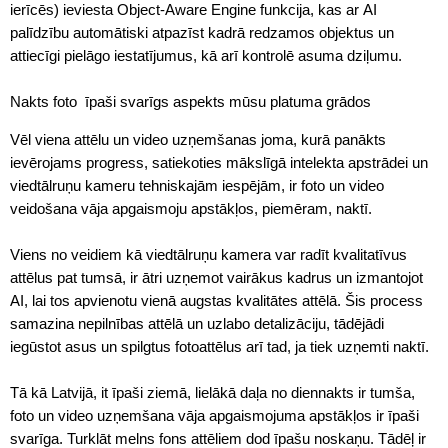
ierīcēs) ieviesta Object-Aware Engine funkcija, kas ar AI
palīdzību automātiski atpazīst kadrā redzamos objektus un
attiecīgi pielāgo iestatījumus, kā arī kontrolē asuma dziļumu.
Nakts foto  īpaši svarīgs aspekts mūsu platuma grādos
Vēl viena attēlu un video uzņemšanas joma, kurā panākts
ievērojams progress, satiekoties mākslīgā intelekta apstrādei un
viedtālruņu kameru tehniskajām iespējām, ir foto un video
veidošana vāja apgaismoju apstākļos, piemēram, naktī.
Viens no veidiem kā viedtālruņu kamera var radīt kvalitatīvus
attēlus pat tumsā, ir ātri uzņemot vairākus kadrus un izmantojot
AI, lai tos apvienotu vienā augstas kvalitātes attēlā. Šis process
samazina nepilnības attēlā un uzlabo detalizāciju, tādējādi
iegūstot asus un spilgtus fotoattēlus arī tad, ja tiek uzņemti naktī.
Tā kā Latvijā, it īpaši ziemā, lielākā daļa no diennakts ir tumša,
foto un video uzņemšana vāja apgaismojuma apstākļos ir īpaši
svarīga. Turklāt melns fons attēliem dod īpašu noskaņu. Tādēļ ir