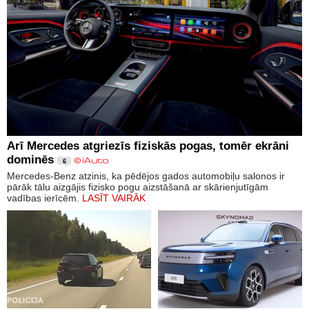
Arī Mercedes atgriezīs fiziskās pogas, tomēr ekrāni
dominēs
6
Mercedes-Benz atzinis, ka pēdējos gados automobiļu salonos ir
pārāk tālu aizgājis fizisko pogu aizstāšanā ar skārienjutīgām
vadības ierīcēm.
LASĪT VAIRĀK