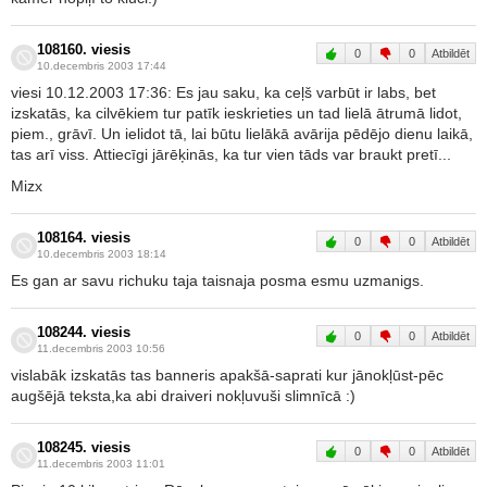
108160. viesis
0
0
Atbildēt
10.decembris 2003 17:44
viesi 10.12.2003 17:36: Es jau saku, ka ceļš varbūt ir labs, bet
izskatās, ka cilvēkiem tur patīk ieskrieties un tad lielā ātrumā lidot,
piem., grāvī. Un ielidot tā, lai būtu lielākā avārija pēdējo dienu laikā,
tas arī viss. Attiecīgi jārēķinās, ka tur vien tāds var braukt pretī...
Mizx
108164. viesis
0
0
Atbildēt
10.decembris 2003 18:14
Es gan ar savu richuku taja taisnaja posma esmu uzmanigs.
108244. viesis
0
0
Atbildēt
11.decembris 2003 10:56
vislabāk izskatās tas banneris apakšā-saprati kur jānokļūst-pēc
augšējā teksta,ka abi draiveri nokļuvuši slimnīcā :)
108245. viesis
0
0
Atbildēt
11.decembris 2003 11:01