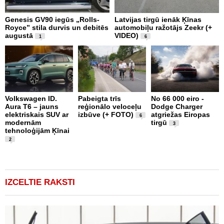
Genesis GV90 iegūs „Rolls-
Latvijas tirgū ienāk Ķīnas
Š
Royce” stila durvis un debitēs
automobiļu ražotājs Zeekr (+
m
augustā
VIDEO)
P
1
6
Volkswagen ID.
Pabeigta trīs
No 66 000 eiro -
M
Aura T6 – jauns
reģionālo veloceļu
Dodge Charger
A
elektriskais SUV ar
izbūve (+ FOTO)
atgriežas Eiropas
d
6
modernām
tirgū
M
3
tehnoloģijām Ķīnai
n
2
IZCELTIE RAKSTI