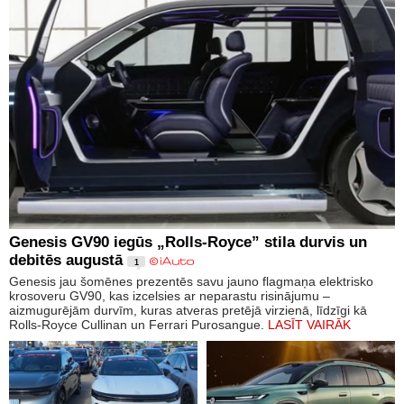
Genesis GV90 iegūs „Rolls-Royce” stila durvis un
debitēs augustā
1
Genesis jau šomēnes prezentēs savu jauno flagmaņa elektrisko
krosoveru GV90, kas izcelsies ar neparastu risinājumu –
aizmugurējām durvīm, kuras atveras pretējā virzienā, līdzīgi kā
Rolls-Royce Cullinan un Ferrari Purosangue.
LASĪT VAIRĀK