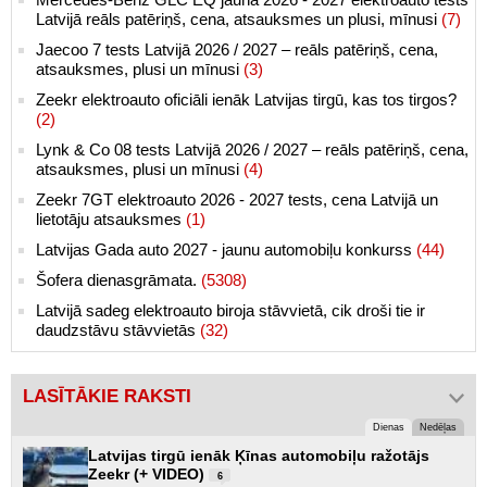
Latvijā reāls patēriņš, cena, atsauksmes un plusi, mīnusi
(7)
Jaecoo 7 tests Latvijā 2026 / 2027 – reāls patēriņš, cena,
atsauksmes, plusi un mīnusi
(3)
Zeekr elektroauto oficiāli ienāk Latvijas tirgū, kas tos tirgos?
(2)
Lynk & Co 08 tests Latvijā 2026 / 2027 – reāls patēriņš, cena,
atsauksmes, plusi un mīnusi
(4)
Zeekr 7GT elektroauto 2026 - 2027 tests, cena Latvijā un
lietotāju atsauksmes
(1)
Latvijas Gada auto 2027 - jaunu automobiļu konkurss
(44)
Šofera dienasgrāmata.
(5308)
Latvijā sadeg elektroauto biroja stāvvietā, cik droši tie ir
daudzstāvu stāvvietās
(32)
LASĪTĀKIE RAKSTI
Dienas
Nedēļas
Latvijas tirgū ienāk Ķīnas automobiļu ražotājs
Zeekr (+ VIDEO)
6