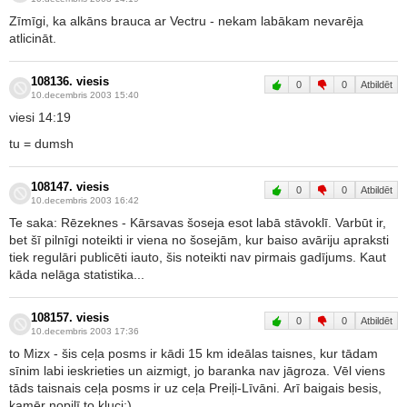
Zīmīgi, ka alkāns brauca ar Vectru - nekam labākam nevarēja
atlicināt.
108136. viesis
0
0
Atbildēt
10.decembris 2003 15:40
viesi 14:19
tu = dumsh
108147. viesis
0
0
Atbildēt
10.decembris 2003 16:42
Te saka: Rēzeknes - Kārsavas šoseja esot labā stāvoklī. Varbūt ir,
bet šī pilnīgi noteikti ir viena no šosejām, kur baiso avāriju apraksti
tiek regulāri publicēti iauto, šis noteikti nav pirmais gadījums. Kaut
kāda nelāga statistika...
108157. viesis
0
0
Atbildēt
10.decembris 2003 17:36
to Mizx - šis ceļa posms ir kādi 15 km ideālas taisnes, kur tādam
sīnim labi ieskrieties un aizmigt, jo baranka nav jāgroza. Vēl viens
tāds taisnais ceļa posms ir uz ceļa Preiļi-Līvāni. Arī baigais besis,
kamēr nopiļī to kluci:)