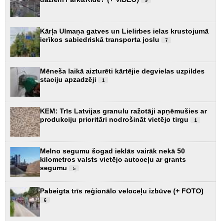
9
Kārļa Ulmaņa gatves un Lielirbes ielas krustojumā
ierīkos sabiedriskā transporta joslu
7
Mēneša laikā aizturēti kārtējie degvielas uzpildes
staciju apzadzēji
1
KEM: Trīs Latvijas granulu ražotāji apņēmušies ar
produkciju prioritāri nodrošināt vietējo tirgu
1
Melno segumu šogad ieklās vairāk nekā 50
kilometros valsts vietējo autoceļu ar grants
segumu
5
Pabeigta trīs reģionālo veloceļu izbūve (+ FOTO)
6