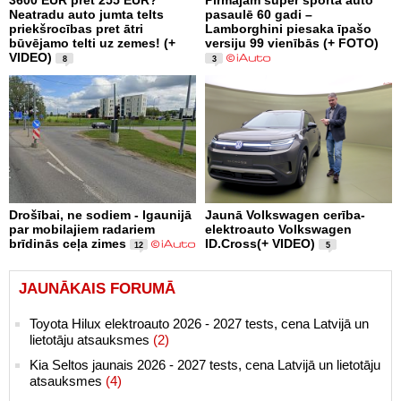
3600 EUR pret 255 EUR?
Pirmajam super sporta auto
Neatradu auto jumta telts
pasaulē 60 gadi –
priekšrocības pret ātri
Lamborghini piesaka īpašo
būvējamo telti uz zemes! (+
versiju 99 vienībās (+ FOTO)
VIDEO)
8
3
Drošībai, ne sodiem - Igaunijā
Jaunā Volkswagen cerība-
par mobilajiem radariem
elektroauto Volkswagen
brīdinās ceļa zimes
ID.Cross(+ VIDEO)
12
5
JAUNĀKAIS FORUMĀ
Toyota Hilux elektroauto 2026 - 2027 tests, cena Latvijā un
lietotāju atsauksmes
(2)
Kia Seltos jaunais 2026 - 2027 tests, cena Latvijā un lietotāju
atsauksmes
(4)