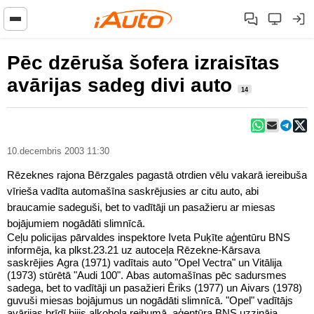
Pēc dzēruša šofera izraisītas
avārijas sadeg divi auto
14
10.decembris 2003 11:30
Rēzeknes rajona Bērzgales pagastā otrdien vēlu vakarā iereibuša
vīrieša vadīta automašīna saskrējusies ar citu auto, abi
braucamie sadeguši, bet to vadītāji un pasažieru ar miesas
bojājumiem nogādāti slimnīcā.
Ceļu policijas pārvaldes inspektore Iveta Puķīte aģentūru BNS
informēja, ka plkst.23.21 uz autoceļa Rēzekne-Kārsava
saskrējies Agra (1971) vadītais auto "Opel Vectra" un Vitālija
(1973) stūrētā "Audi 100". Abas automašīnas pēc sadursmes
sadega, bet to vadītāji un pasažieri Ēriks (1977) un Aivars (1978)
guvuši miesas bojājumus un nogādāti slimnīcā. "Opel" vadītājs
avārijas brīdī bijis alkohola reibumā, aģentūra BNS uzzināja