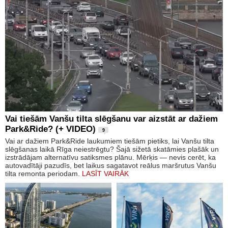
Vai tiešām Vanšu tilta slēgšanu var aizstāt ar dažiem
Park&Ride? (+ VIDEO)
9
Vai ar dažiem Park&Ride laukumiem tiešām pietiks, lai Vanšu tilta
slēgšanas laikā Rīga neiestrēgtu? Šajā sižetā skatāmies plašāk un
izstrādājam alternatīvu satiksmes plānu. Mērķis — nevis cerēt, ka
autovadītāji pazudīs, bet laikus sagatavot reālus maršrutus Vanšu
tilta remonta periodam.
LASĪT VAIRĀK