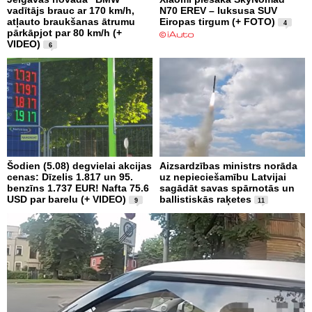
vadītājs brauc ar 170 km/h,
N70 EREV – luksusa SUV
atļauto braukšanas ātrumu
Eiropas tirgum (+ FOTO)
4
pārkāpjot par 80 km/h (+
VIDEO)
6
Šodien (5.08) degvielai akcijas
Aizsardzības ministrs norāda
cenas: Dīzelis 1.817 un 95.
uz nepieciešamību Latvijai
benzīns 1.737 EUR! Nafta 75.6
sagādāt savas spārnotās un
USD par barelu (+ VIDEO)
ballistiskās raķetes
9
11