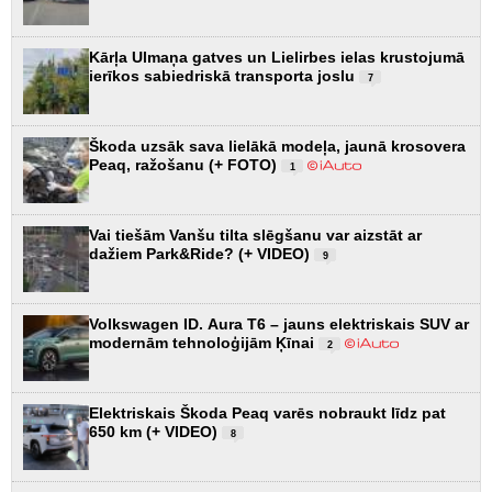
Kārļa Ulmaņa gatves un Lielirbes ielas krustojumā
ierīkos sabiedriskā transporta joslu
7
Škoda uzsāk sava lielākā modeļa, jaunā krosovera
Peaq, ražošanu (+ FOTO)
1
Vai tiešām Vanšu tilta slēgšanu var aizstāt ar
dažiem Park&Ride? (+ VIDEO)
9
Volkswagen ID. Aura T6 – jauns elektriskais SUV ar
modernām tehnoloģijām Ķīnai
2
Elektriskais Škoda Peaq varēs nobraukt līdz pat
650 km (+ VIDEO)
8