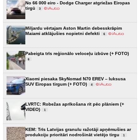
No 66 000 eiro - Dodge Charger atgriežas Eiropas
tirgū
3
Miljardu vērtajam Aston Martin debesskrāpim
Maiami atklājušies nopietni defekti
6
Pabeigta trīs reģionālo veloceļu izbūve (+ FOTO)
6
Xiaomi piesaka SkyNomad N70 EREV – luksusa
SUV Eiropas tirgum (+ FOTO)
4
LVRTC: Robežas aprīkošana rit pēc plāniem (+
VIDEO)
1
KEM: Trīs Latvijas granulu ražotāji apņēmušies ar
produkciju prioritāri nodrošināt vietējo tirgu
1