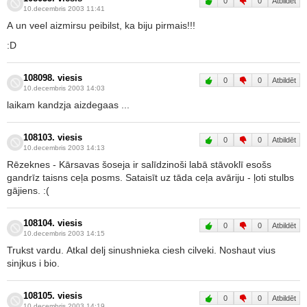
0
0
Atbildēt
10.decembris 2003 11:41
A un veel aizmirsu peibilst, ka biju pirmais!!!
:D
108098. viesis
0
0
Atbildēt
10.decembris 2003 14:03
laikam kandzja aizdegaas ...
108103. viesis
0
0
Atbildēt
10.decembris 2003 14:13
Rēzeknes - Kārsavas šoseja ir salīdzinoši labā stāvoklī esošs
gandrīz taisns ceļa posms. Sataisīt uz tāda ceļa avāriju - ļoti stulbs
gājiens. :(
108104. viesis
0
0
Atbildēt
10.decembris 2003 14:15
Trukst vardu. Atkal delj sinushnieka ciesh cilveki. Noshaut vius
sinjkus i bio.
108105. viesis
0
0
Atbildēt
10.decembris 2003 14:19