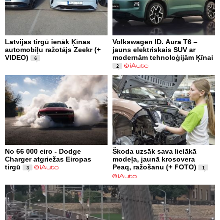
Latvijas tirgū ienāk Ķīnas
Volkswagen ID. Aura T6 –
automobiļu ražotājs Zeekr (+
jauns elektriskais SUV ar
VIDEO)
modernām tehnoloģijām Ķīnai
6
2
No 66 000 eiro - Dodge
Škoda uzsāk sava lielākā
Charger atgriežas Eiropas
modeļa, jaunā krosovera
tirgū
Peaq, ražošanu (+ FOTO)
3
1