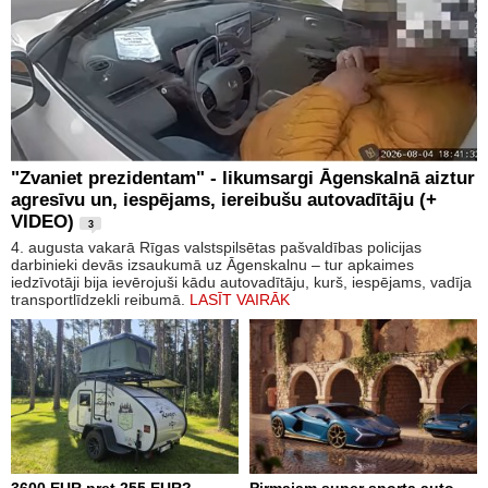
"Zvaniet prezidentam" - likumsargi Āgenskalnā aiztur
agresīvu un, iespējams, iereibušu autovadītāju (+
VIDEO)
3
4. augusta vakarā Rīgas valstspilsētas pašvaldības policijas
darbinieki devās izsaukumā uz Āgenskalnu – tur apkaimes
iedzīvotāji bija ievērojuši kādu autovadītāju, kurš, iespējams, vadīja
transportlīdzekli reibumā.
LASĪT VAIRĀK