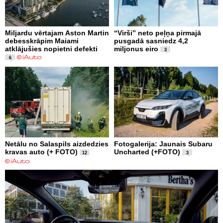
Miljardu vērtajam Aston Martin
“Virši” neto peļņa pirmajā
debesskrāpim Maiami
pusgadā sasniedz 4,2
atklājušies nopietni defekti
miljonus eiro
3
6
Netālu no Salaspils aizdedzies
Fotogalerija: Jaunais Subaru
kravas auto (+ FOTO)
Uncharted (+FOTO)
12
3