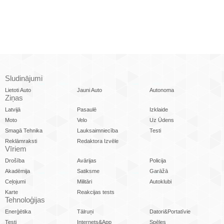
Sludinājumi
Lietoti Auto
Jauni Auto
Autonoma
Ziņas
Latvijā
Pasaulē
Izklaide
Moto
Velo
Uz Ūdens
Smagā Tehnika
Lauksaimniecība
Testi
Reklāmraksti
Redaktora Izvēle
Vīriem
Drošība
Avārijas
Policija
Akadēmija
Satiksme
Garāžā
Ceļojumi
Militāri
Autoklubi
Karte
Reakcijas tests
Tehnoloģijas
Enerģētika
Tālruņi
Datori&Portatīvie
Testi
Internets&App
Spēles