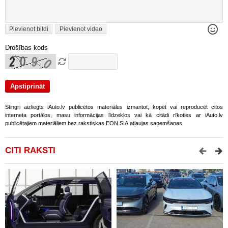
Pievienot bildi
Pievienot video
Drošības kods
Stingri aizliegts iAuto.lv publicētos materiālus izmantot, kopēt vai reproducēt citos
interneta portālos, masu informācijas līdzekļos vai kā citādi rīkoties ar iAuto.lv
publicētajiem materiāliem bez rakstiskas EON SIA atļaujas saņemšanas.
CITI RAKSTI