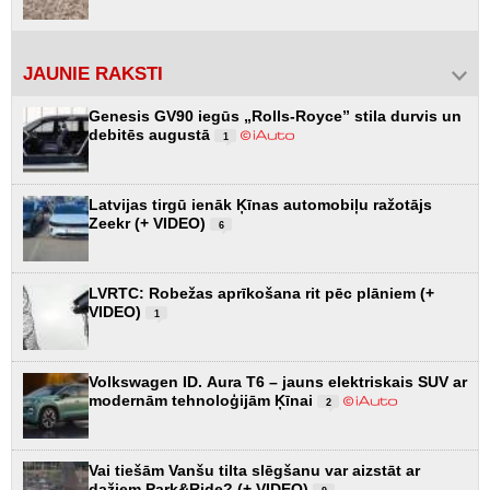
JAUNIE RAKSTI
Genesis GV90 iegūs „Rolls-Royce” stila durvis un
debitēs augustā
1
Latvijas tirgū ienāk Ķīnas automobiļu ražotājs
Zeekr (+ VIDEO)
6
LVRTC: Robežas aprīkošana rit pēc plāniem (+
VIDEO)
1
Volkswagen ID. Aura T6 – jauns elektriskais SUV ar
modernām tehnoloģijām Ķīnai
2
Vai tiešām Vanšu tilta slēgšanu var aizstāt ar
dažiem Park&Ride? (+ VIDEO)