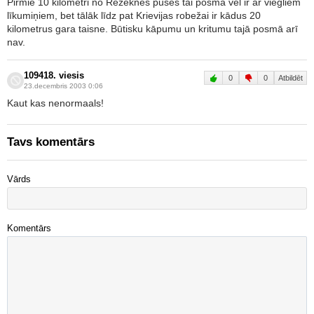
Pirmie 10 kilometri no Rēzeknes puses tai posmā vēl ir ar viegliem
līkumiņiem, bet tālāk līdz pat Krievijas robežai ir kādus 20
kilometrus gara taisne. Būtisku kāpumu un kritumu tajā posmā arī
nav.
109418. viesis
0
0
Atbildēt
23.decembris 2003 0:06
Kaut kas nenormaals!
Tavs komentārs
Vārds
Komentārs