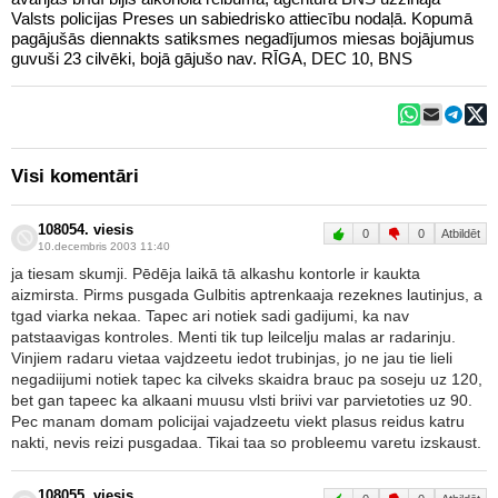
Valsts policijas Preses un sabiedrisko attiecību nodaļā. Kopumā
pagājušās diennakts satiksmes negadījumos miesas bojājumus
guvuši 23 cilvēki, bojā gājušo nav. RĪGA, DEC 10, BNS
Visi komentāri
108054. viesis
0
0
Atbildēt
10.decembris 2003 11:40
ja tiesam skumji. Pēdēja laikā tā alkashu kontorle ir kaukta
aizmirsta. Pirms pusgada Gulbitis aptrenkaaja rezeknes lautinjus, a
tgad viarka nekaa. Tapec ari notiek sadi gadijumi, ka nav
patstaavigas kontroles. Menti tik tup leilcelju malas ar radarinju.
Vinjiem radaru vietaa vajdzeetu iedot trubinjas, jo ne jau tie lieli
negadiijumi notiek tapec ka cilveks skaidra brauc pa soseju uz 120,
bet gan tapeec ka alkaani muusu vlsti briivi var parvietoties uz 90.
Pec manam domam policijai vajadzeetu viekt plasus reidus katru
nakti, nevis reizi pusgadaa. Tikai taa so probleemu varetu izskaust.
108055. viesis