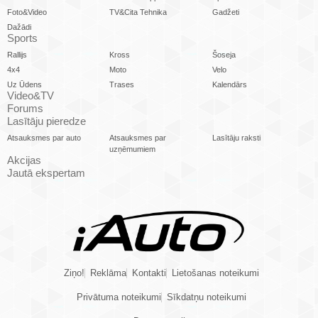
Foto&Video
TV&Cita Tehnika
Gadžeti
Dažādi
Sports
Rallijs
Kross
Šoseja
4x4
Moto
Velo
Uz Ūdens
Trases
Kalendārs
Video&TV
Forums
Lasītāju pieredze
Atsauksmes par auto
Atsauksmes par
Lasītāju raksti
uzņēmumiem
Akcijas
Jautā ekspertam
Ziņo!
Reklāma
Kontakti
Lietošanas noteikumi
Privātuma noteikumi
Sīkdatņu noteikumi