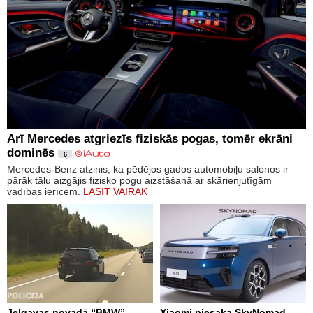
Arī Mercedes atgriezīs fiziskās pogas, tomēr ekrāni
dominēs
6
Mercedes-Benz atzinis, ka pēdējos gados automobiļu salonos ir
pārāk tālu aizgājis fizisko pogu aizstāšanā ar skārienjutīgām
vadības ierīcēm.
LASĪT VAIRĀK
Jelgavas novadā “BMW”
Xiaomi piesaka SkyNomad