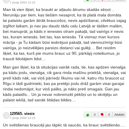
7.jūnijs 2004 12:22
Man tā vien šķiet, ka braukt ar atļauto ātrumu skaitās sēņot...
Nerunāju par tiem, kas tiešām nesaprot, ka tā platā mala domāta
lai palaistu garām ātrāk braucošos, nevis apdzīšanai, cilvēkus vajag
izglītot laikam, jo nav jau daudz tādu ceļu Latvijā ar tādām malām,
bet manuprāt, ja kāds ir ienesies otram pakaļā, tad vainīgs ir nevis
tas, kuram ienesās, bet tas, kas ienesās. Tā vismaz man kursos
mācīja - ja Tu kādam būsi ieskrējusi pakaļā, tad viennozīmīgi būsi
vainīga, jo neizvēlējies pareizo distanci vai gulēji.... Bet reizēm
šķiet, ka tas, kurš pie mums brauc uz 90, pārkāpj noteikumus, jo
traucē lidotājiem lidot....
Man gan šķiet, ka tā situācijas vairāk rada, tie, kas apdzen vienalga
pa kādu joslu, vienalga, cik gara rinda mašīnu priekšā, vienalga, vai
pretī kāds nāk, vai viņš pārredz līkumu vai nē. katru rītu braucot uz
Rīgu ir tādi gudrinieki, kas pa pretējo joslu drāž garām visai garajai
rindai nedomājot, kur viņš paliks, ja nāks pretī smagais. Gan jau
kāds palaidīs... Un ja nevar nobremzēt pēkšņi un to skrējēju un
palaist iekšā, tad sanāk šitādas bildes....
129565. viesis
0
0
Atbildēt
7.jūnijs 2004 12:23
Un svētdienas braucēji jau tāpēc tā saucās, ka brauc svētdienās.....