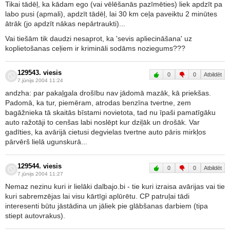
Tikai tādēļ, ka kādam ego (vai vēlēšanās pazīmēties) liek apdzīt pa
labo pusi (apmali), apdzīt tādēļ, lai 30 km ceļa paveiktu 2 minūtes
ātrāk (jo apdzīt nākas nepārtraukti)...
Vai tiešām tik daudzi nesaprot, ka 'sevis apliecināšana' uz
koplietošanas ceļiem ir krimināli sodāms noziegums???
129543. viesis
0
0
Atbildēt
7.jūnijs 2004 11:24
andzha: par pakaļgala drošību nav jādomā mazāk, kā priekšas.
Padomā, ka tur, piemēram, atrodas benzīna tvertne, zem
bagāžnieka tā skaitās bīstami novietota, tad nu īpaši pamatīgāku
auto ražotāji to cenšas labi noslēpt kur dziļāk un drošāk. Var
gadīties, ka avārijā cietusi degvielas tvertne auto pāris mirkļos
pārvērš lielā ugunskurā...
129544. viesis
0
0
Atbildēt
7.jūnijs 2004 11:27
Nemaz nezinu kuri ir lielāki dalbajo.bi - tie kuri izraisa avārijas vai tie
kuri sabremzējas lai visu kārtīgi aplūrētu. CP patruļai tādi
interesenti būtu jāstādina un jāliek pie glābšanas darbiem (tipa
stiept autovrakus).