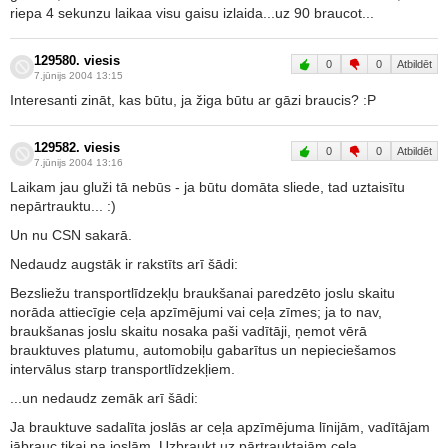
riepa 4 sekunzu laikaa visu gaisu izlaida...uz 90 braucot...
129580. viesis
0
0
Atbildēt
7.jūnijs 2004 13:15
Interesanti zināt, kas būtu, ja žiga būtu ar gāzi braucis? :P
129582. viesis
0
0
Atbildēt
7.jūnijs 2004 13:16
Laikam jau gluži tā nebūs - ja būtu domāta sliede, tad uztaisītu
nepārtrauktu... :)
Un nu CSN sakarā.
Nedaudz augstāk ir rakstīts arī šādi:
Bezsliežu transportlīdzekļu braukšanai paredzēto joslu skaitu
norāda attiecīgie ceļa apzīmējumi vai ceļa zīmes; ja to nav,
braukšanas joslu skaitu nosaka paši vadītāji, ņemot vērā
brauktuves platumu, automobiļu gabarītus un nepieciešamos
intervālus starp transportlīdzekļiem.
...un nedaudz zemāk arī šādi:
Ja brauktuve sadalīta joslās ar ceļa apzīmējuma līnijām, vadītājam
jābrauc tikai pa joslām. Uzbraukt uz pārtrauktajām ceļa