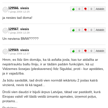
129566. viesis
0
0
Atbildēt
7.jūnijs 2004 12:25
ja nesies tad doma!
129567. viesis
0
0
Atbildēt
7.jūnijs 2004 12:28
Un neviena BMW?????
129569. viesis
0
0
Atbildēt
7.jūnijs 2004 12:37
Hmm, es līdz šim domāju, ka tā asfalta josla, kas tur atdalīta ar
nepārtrauktu baltu līniju, ir ar tādām pašām funkcijām, kā uz
Vidzemes šosejas (pleskavenes) līdz Siguldai, proti - kur apstāties,
ja ir vajadzība.
Ja būtu savādāk, tad droši vien normāli iekārtotu 2 joslas katrā
virzienā, nevis tā kā tagad...
Droši vien daudzi ir bijuši ārpus Latvijas, tātad var pastāstīt, kurā
Eiropas valstī vēl šādā veidā izmanto apmales, izņemot poļus,
protams...
Redaktor: