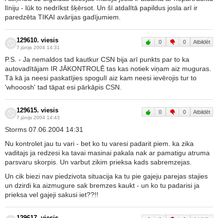
līniju - lūk to nedrīkst šķērsot. Un šī atdalītā papildus josla arī ir
paredzēta TIKAI avārijas gadījumiem.
129610. viesis
0
0
Atbildēt
7.jūnijs 2004 14:31
P.S. - Ja nemaldos tad kautkur CSN bija arī punkts par to ka
autovadītājam IR JĀKONTROLĒ tas kas notiek viņam aiz muguras.
Tā kā ja neesi paskatījies spogulī aiz kam neesi ievērojis tur to
'whooosh' tad tāpat esi pārkāpis CSN.
129615. viesis
0
0
Atbildēt
7.jūnijs 2004 14:43
Storms 07.06.2004 14:31
Nu kontrolet jau tu vari - bet ko tu varesi padarit piem. ka zika
vaditajs ja redzesi ka tavai masinai pakala nak ar pamatigu atruma
parsvaru skorpis. Un varbut zikim prieksa kads sabremzejas.
Un cik biezi nav piedzivota situacija ka tu pie gajeju parejas stajies
un dzirdi ka aizmugure sak bremzes kaukt - un ko tu padarisi ja
prieksa vel gajeji sakusi iet??!!
129617. viesis