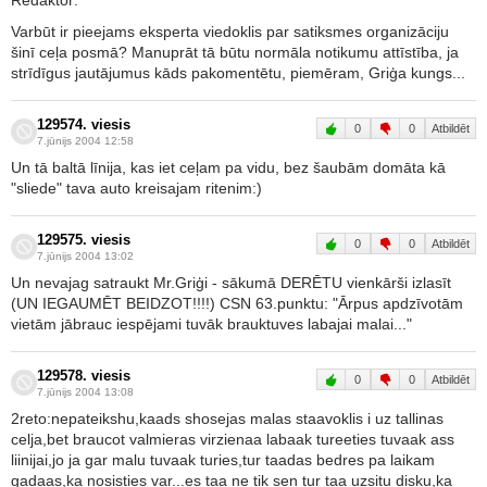
Varbūt ir pieejams eksperta viedoklis par satiksmes organizāciju
šinī ceļa posmā? Manuprāt tā būtu normāla notikumu attīstība, ja
strīdīgus jautājumus kāds pakomentētu, piemēram, Griģa kungs...
129574. viesis
0
0
Atbildēt
7.jūnijs 2004 12:58
Un tā baltā līnija, kas iet ceļam pa vidu, bez šaubām domāta kā
"sliede" tava auto kreisajam ritenim:)
129575. viesis
0
0
Atbildēt
7.jūnijs 2004 13:02
Un nevajag satraukt Mr.Griģi - sākumā DERĒTU vienkārši izlasīt
(UN IEGAUMĒT BEIDZOT!!!!) CSN 63.punktu: "Ārpus apdzīvotām
vietām jābrauc iespējami tuvāk brauktuves labajai malai..."
129578. viesis
0
0
Atbildēt
7.jūnijs 2004 13:08
2reto:nepateikshu,kaads shosejas malas staavoklis i uz tallinas
celja,bet braucot valmieras virzienaa labaak tureeties tuvaak ass
liinijai,jo ja gar malu tuvaak turies,tur taadas bedres pa laikam
gadaas,ka nosisties var...es taa ne tik sen tur taa uzsitu disku,ka