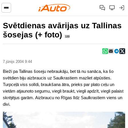
Svētdienas avārijas uz Tallinas
šosejas (+ foto)
133
7.jūnijs 2004 9:44
Bieži pa Tallinas šoseju nebraukāju, bet tā nu sanāca, ka šo
svētdien biju aizbraucis uz Saulkrastiem mazliet atpūsties.
Turpceļā viss solīdi, braukšana ātra, prieks par plato ceļu un
vietām atjaunoto segumu, viegli braukt, viegli apdzīt, viegli palaist
skrējējus garām. Aizbraucu no Rīgas līdz Saulkrastiem viens un
divi.