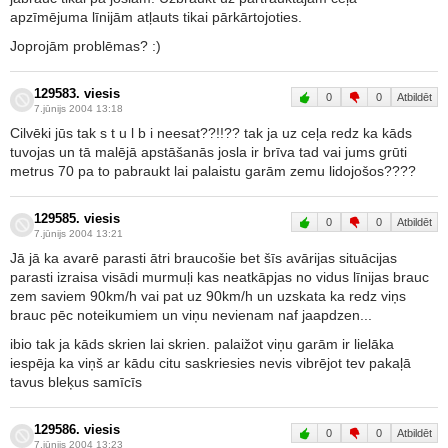
apzīmējuma līnijām atļauts tikai pārkārtojoties.
Joprojām problēmas? :)
129583. viesis
0
0
Atbildēt
7.jūnijs 2004 13:18
Cilvēki jūs tak s t u l b i neesat??!!?? tak ja uz ceļa redz ka kāds
tuvojas un tā malējā apstāšanās josla ir brīva tad vai jums grūti
metrus 70 pa to pabraukt lai palaistu garām zemu lidojošos????
129585. viesis
0
0
Atbildēt
7.jūnijs 2004 13:21
Jā jā ka avarē parasti ātri braucošie bet šīs avārijas situācijas
parasti izraisa visādi murmuļi kas neatkāpjas no vidus līnijas brauc
zem saviem 90km/h vai pat uz 90km/h un uzskata ka redz viņs
brauc pēc noteikumiem un viņu nevienam naf jaapdzen...
ibio tak ja kāds skrien lai skrien. palaižot viņu garām ir lielāka
iespēja ka viņš ar kādu citu saskriesies nevis vibrējot tev pakaļā
tavus bleķus samīcīs
129586. viesis
0
0
Atbildēt
7.jūnijs 2004 13:23