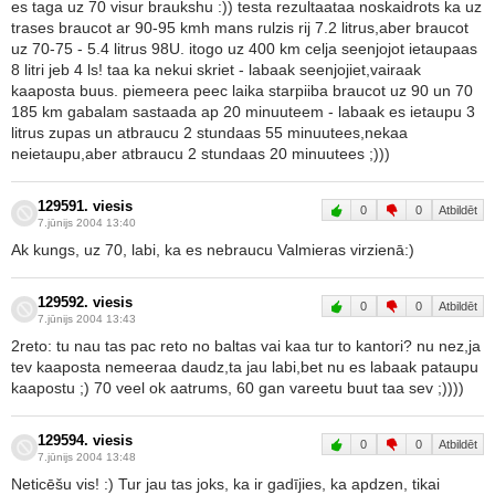
es taga uz 70 visur braukshu :)) testa rezultaataa noskaidrots ka uz
trases braucot ar 90-95 kmh mans rulzis rij 7.2 litrus,aber braucot
uz 70-75 - 5.4 litrus 98U. itogo uz 400 km celja seenjojot ietaupaas
8 litri jeb 4 ls! taa ka nekui skriet - labaak seenjojiet,vairaak
kaaposta buus. piemeera peec laika starpiiba braucot uz 90 un 70
185 km gabalam sastaada ap 20 minuuteem - labaak es ietaupu 3
litrus zupas un atbraucu 2 stundaas 55 minuutees,nekaa
neietaupu,aber atbraucu 2 stundaas 20 minuutees ;)))
129591. viesis
0
0
Atbildēt
7.jūnijs 2004 13:40
Ak kungs, uz 70, labi, ka es nebraucu Valmieras virzienā:)
129592. viesis
0
0
Atbildēt
7.jūnijs 2004 13:43
2reto: tu nau tas pac reto no baltas vai kaa tur to kantori? nu nez,ja
tev kaaposta nemeeraa daudz,ta jau labi,bet nu es labaak pataupu
kaapostu ;) 70 veel ok aatrums, 60 gan vareetu buut taa sev ;))))
129594. viesis
0
0
Atbildēt
7.jūnijs 2004 13:48
Neticēšu vis! :) Tur jau tas joks, ka ir gadījies, ka apdzen, tikai