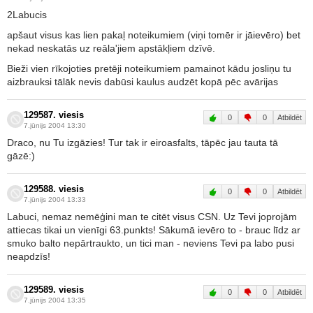
2Labucis
apšaut visus kas lien pakaļ noteikumiem (viņi tomēr ir jāievēro) bet
nekad neskatās uz reāla'jiem apstākļiem dzīvē.
Bieži vien rīkojoties pretēji noteikumiem pamainot kādu josliņu tu
aizbrauksi tālāk nevis dabūsi kaulus audzēt kopā pēc avārijas
129587. viesis
0
0
Atbildēt
7.jūnijs 2004 13:30
Draco, nu Tu izgāzies! Tur tak ir eiroasfalts, tāpēc jau tauta tā
gāzē:)
129588. viesis
0
0
Atbildēt
7.jūnijs 2004 13:33
Labuci, nemaz nemēģini man te citēt visus CSN. Uz Tevi joprojām
attiecas tikai un vienīgi 63.punkts! Sākumā ievēro to - brauc līdz ar
smuko balto nepārtraukto, un tici man - neviens Tevi pa labo pusi
neapdzīs!
129589. viesis
0
0
Atbildēt
7.jūnijs 2004 13:35