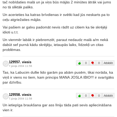
tač nobīdaties malā un ja viņs būs mājās 2 minūtes ātrāk vai jums
no tā sliktāk paliks.
Un acerieties ka katras brīvdienas ir svētki kad jūs neskarts pa to
ceļu atgriežaties mājās.
Vai pašiem ar galvu padomāt nevis rādīt uz citiem ka tie skrējēji
idioti u.t.t.
Un vienmēr labāk ir piebremzēt, paraut nedaudz malā a/m nekā
dabūt sef purnā kādu skrējēju, ietaupās laiks, līdzekļi un citas
problēmas.
129557. viesis
0
0
Atbildēt
7.jūnijs 2004 11:56
Tas, ka Labucim dullie lido garām pa abām pusēm, tikai norāda, ka
viņš ir viens no tiem, kam princips MANA JOSLA IBIO!!! ir svarīgāks
par dzīvību.
129558. viesis
0
0
Atbildēt
7.jūnijs 2004 11:58
Un ietiepīga braukšana gar ass līniju tāda pati sevis apliecināšana
vien ir.