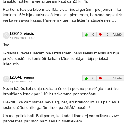
brauktu notikuma vietai garām kaut uz 20 km/h.
Par tiem, kas pa labo malu līda visai rindai garām - pieņemsim, ka
kādiem 15% bija attaisnojoš iemesls, piemēram, benzīna nepietiek
vai kavē savas kāzas. Pārējiem - gan jau likten's atspēlēsies... :)
129540. viesis
0
0
Atbildēt
7.jūnijs 2004 11:07
Jāā...
6-dienas vakarā laikam pie Dzintariem viens lielais mersis arī bija
prikšu sastūmis konkrēti, laikam kāds lidotājam bija priekšā
izbraucis
129541. viesis
0
0
Atbildēt
7.jūnijs 2004 11:07
Nezin kāpēc liela daļa uzskata šo ceļa posmu par slēgtu trasi, kur
braukšana lēnāk par 110 ir uzskatāma par sēņošanu.
Piekrītu, ka čammāties nevajag, bet, arī braucot uz 110 pa SAVU
joslu, dažādi dullie garām 'lido' pa ABĀM pusēm!
Un tad paliek bail. Bail par to, ka kāda idiota dēļ var atlikusī dzīve
pārvērsties par mocībām sev un tuviniekiem.