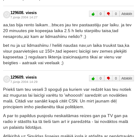
129608. viesis
0
0
Atbildēt
7.jūnijs 2004 14:27
aa,tas bija rento laikam...btw,es jau tev pastaastiiju par laiku. ja tev
20 minuutes pie kopeejaa laika 2.5 h lielu starpiibu taisa,tad
nesaprotu,aiz kam ar lidmashiinu nelido? ;)
bet nu ja uz lidmashiinu / heliiti naudas nav,un laika truukst taa,ka
visur paarvietojies uz 150+,tad iepeerc laiciigi sev zemes plekjiiti
kapseetaa ;) regulaars liktenja izaicinaajums tikai ar vienu var
beigties - aatraak vai veelaak ;)
129609. viesis
0
0
Atbildēt
7.jūnijs 2004 14:29
Priekš tam teu veseli 3 spoguļi pa kuriem var redzēt kas teu notiek
aiz muguras lai laicīgi varētu to 'whooosh' saredzēt un novākties
malā. Citādi var sanākt kapā citēt CSN. Un mirt jaunam dēļ
principiem imho piedienētu tikai politiķiem.
A par to papildus pusjoslu neskaitāmas reizes gan pa TV gan pa
radio ir stāstīts ka tā tieši tam arī ir paredzēta - lai novāktos malā
un palaistu lidotājus.
Atšķirībā uz Siguldas šosejas malējā josla ir atdalīta ar nepārtrauktu