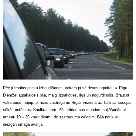
Pēc jūrmalas prieku izbaudīšanas, vakara pusē devos atpakaļ uz Rīgu.
Diemžēl atpakaļceļš bija, maigi izsakoties, ilgs un nogurdinošs. Braucot
vakarpusē mājup, pirmais sastrēgums Rīgas virzienā uz Tallinas šosejas
sākās netālu aiz Saulkrastiem. Pēc kādas pus stundas muļļāšanās ar
ātrumu 10 – 20 km/h tikām līdz sastrēguma cēlonim. Bija notikusi
diezgan smaga avārija.