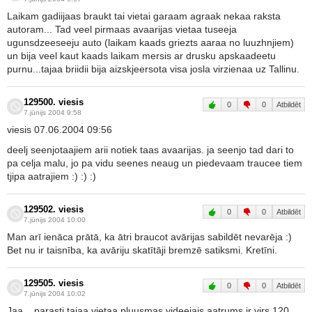
Laikam gadiijaas braukt tai vietai garaam agraak nekaa raksta
autoram... Tad veel pirmaas avaarijas vietaa tuseeja
ugunsdzeeseeju auto (laikam kaads griezts aaraa no luuzhnjiem)
un bija veel kaut kaads laikam mersis ar drusku apskaadeetu
purnu...tajaa briidii bija aizskjeersota visa josla virzienaa uz Tallinu.
129500. viesis
0
0
Atbildēt
7.jūnijs 2004 9:58
viesis 07.06.2004 09:56
deelj seenjotaajiem arii notiek taas avaarijas. ja seenjo tad dari to
pa celja malu, jo pa vidu seenes neaug un piedevaam traucee tiem
tjipa aatrajiem :) :) :)
129502. viesis
0
0
Atbildēt
7.jūnijs 2004 10:00
Man arī ienāca prātā, ka ātri braucot avārijas sabildēt nevarēja :)
Bet nu ir taisnība, ka avāriju skatītāji bremzē satiksmi. Kretīni.
129505. viesis
0
0
Atbildēt
7.jūnijs 2004 10:02
Jaa... parasti tajaa vietaa pluusmas videejais aatrums ir virs 120,