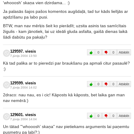
'whooosh' skaņa vien dzirdama... :)
Ja palasās šajos pašos komentos augšdaļā, tad tur kāds lielījās ar
apdzīšanu pa labo pusi.
BTW, man nav mērķis šeit ko pierādīt; uzsita asinis tas samīcītais
žigulis - kam jānotiek, lai uz ideāli gluda asfalta, gaišā dienas laikā
šādi dabūtu pa pakaļu?
129597. viesis
0
0
Atbildēt
7.jūnijs 2004 13:50
Kā tad palika ar to pieredzi par braukšanu pa apmali citur pasaulē?
:)
129599. viesis
0
0
Atbildēt
7.jūnijs 2004 14:02
2draco: nau nau, es i cic! Kāposts kā kāposts, bet laika gan man
nav nemērā:)
129601. viesis
0
0
Atbildēt
7.jūnijs 2004 14:04
Un tātad "'whooosh' skaņa" nav pietiekams arguments lai paņemtu
pusmetru pa labi?:)