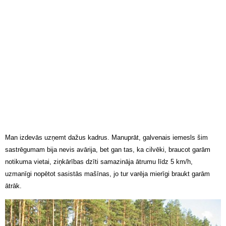
Man izdevās uzņemt dažus kadrus. Manuprāt, galvenais iemesls šim
sastrēgumam bija nevis avārija, bet gan tas, ka cilvēki, braucot garām
notikuma vietai, ziņkārības dzīti samazināja ātrumu līdz 5 km/h,
uzmanīgi nopētot sasistās mašīnas, jo tur varēja mierīgi braukt garām
ātrāk.