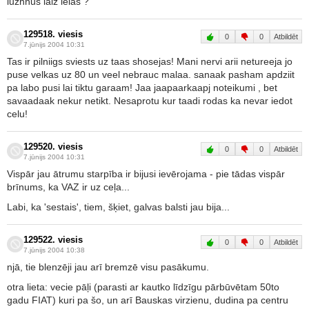
luzhnus laiz ielas ?
129518. viesis
0
0
Atbildēt
7.jūnijs 2004 10:31
Tas ir pilniigs sviests uz taas shosejas! Mani nervi arii netureeja jo
puse velkas uz 80 un veel nebrauc malaa. sanaak pasham apdziit
pa labo pusi lai tiktu garaam! Jaa jaapaarkaapj noteikumi , bet
savaadaak nekur netikt. Nesaprotu kur taadi rodas ka nevar iedot
celu!
129520. viesis
0
0
Atbildēt
7.jūnijs 2004 10:31
Vispār jau ātrumu starpība ir bijusi ievērojama - pie tādas vispār
brīnums, ka VAZ ir uz ceļa...
Labi, ka 'sestais', tiem, šķiet, galvas balsti jau bija...
129522. viesis
0
0
Atbildēt
7.jūnijs 2004 10:38
njā, tie blenzēji jau arī bremzē visu pasākumu.
otra lieta: vecie pāļi (parasti ar kautko līdzīgu pārbūvētam 50to
gadu FIAT) kuri pa šo, un arī Bauskas virzienu, dudina pa centru