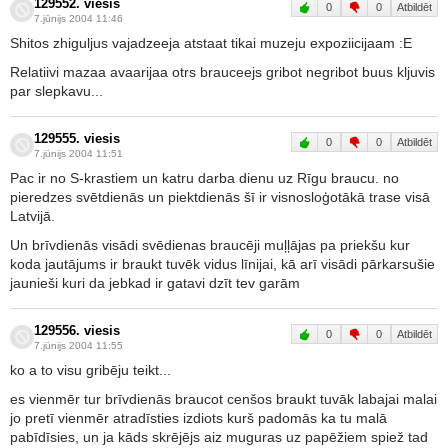
129552. viesis
0
0
Atbildēt
7.jūnijs 2004 11:46
Shitos zhiguljus vajadzeeja atstaat tikai muzeju expoziicijaam :E
Relatiivi mazaa avaarijaa otrs brauceejs gribot negribot buus kljuvis
par slepkavu...
129555. viesis
0
0
Atbildēt
7.jūnijs 2004 11:51
Pac ir no S-krastiem un katru darba dienu uz Rīgu braucu. no
pieredzes svētdienās un piektdienās šī ir visnosloģotākā trase visā
Latvijā.
Un brīvdienās visādi svēdienas braucēji muļļājas pa priekšu kur
koda jautājums ir braukt tuvēk vidus līnijai, kā arī visādi pārkarsušie
jaunieši kuri da jebkad ir gatavi dzīt tev garām
129556. viesis
0
0
Atbildēt
7.jūnijs 2004 11:55
ko a to visu gribēju teikt...
es vienmēr tur brīvdienās braucot cenšos braukt tuvāk labajai malai
jo pretī vienmēr atradīsties izdiots kurš padomās ka tu malā
pabīdīsies, un ja kāds skrējējs aiz muguras uz papēžiem spiež tad