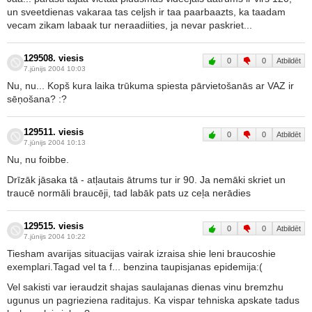
un sveetdienas vakaraa tas celjsh ir taa paarbaazts, ka taadam
vecam zikam labaak tur neraadiities, ja nevar paskriet...
129508. viesis
0
0
Atbildēt
7.jūnijs 2004 10:03
Nu, nu... Kopš kura laika trūkuma spiesta pārvietošanās ar VAZ ir
sēņošana? :?
129511. viesis
0
0
Atbildēt
7.jūnijs 2004 10:13
Nu, nu foibbe.
Drīzāk jāsaka tā - atļautais ātrums tur ir 90. Ja nemāki skriet un
traucē normāli braucēji, tad labāk pats uz ceļa nerādies
129515. viesis
0
0
Atbildēt
7.jūnijs 2004 10:22
Tiesham avarijas situacijas vairak izraisa shie leni braucoshie
exemplari.Tagad vel ta f... benzina taupisjanas epidemija:(
Vel sakisti var ieraudzit shajas saulajanas dienas vinu bremzhu
ugunus un pagrieziena raditajus. Ka vispar tehniska apskate tadus