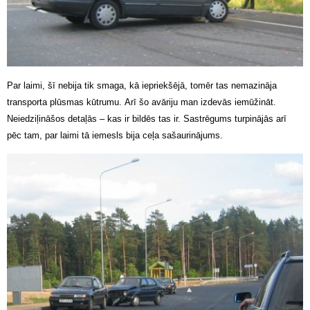
Par laimi, šī nebija tik smaga, kā iepriekšējā, tomēr tas nemazināja
transporta plūsmas kūtrumu. Arī šo avāriju man izdevās iemūžināt.
Neiedziļināšos detaļās – kas ir bildēs tas ir. Sastrēgums turpinājās arī
pēc tam, par laimi tā iemesls bija ceļa sašaurinājums.