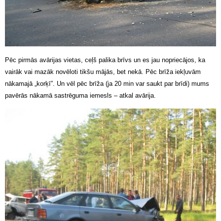
Pēc pirmās avārijas vietas, ceļš palika brīvs un es jau nopriecājos, ka
vairāk vai mazāk novēloti tikšu mājās, bet nekā. Pēc brīža iekļuvām
nākamajā „korķī”. Un vēl pēc brīža (ja 20 min var saukt par brīdi) mums
pavērās nākamā sastrēguma iemesls – atkal avārija.