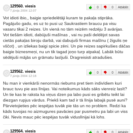
129560. viesis
0
0
Atbildēt
7.jūnijs 2004 12:07
Vot idioti ibio,, baigie spriedelētāji kuram te pakaļa stiprāka.
Pagājušo gadu, es uz to pusi uz Saukrastiem braucu pa visu
vasaru tikai 2 reizes. Un vienā no tām reizēm redzēju 3 avārijas.
Vot tiešām idioti, dabūjuši mašīnas , vai nu paši deldējot savas
cietās pakaļas biroju darbā, vai dabujuši firmas mašīnu ( žigulis ņe
vščot) , un izliekas baigi spicie zēni. Un pie reizes sapirkušies dāčas
baigie biznesmeņi, nu un tik tagad joņo turp atpakaļ. Labāk būtu
sēdējuši mājās un grāmatu lasījuši. Dragreisisti atradušies.
129562. viesis
0
0
Atbildēt
7.jūnijs 2004 12:16
Nu man ir vienkārši nenormās riebums pret tiem indivīdiem kuri
brauc tuvu pie ass līnijas. Vai noteikumus kāds sāks vienreiz lasīt?
Un tie kas te raksta ka viņus dzen pa labo pusi es gribētu teikt lai
diezgan rupjus vārdus. Priekš kam tad ir tā līnija labajā pusē auni?
Pārvietojieties pēc iespējas tuvāk pie tās un no problem. Redzi ka
kāds tuvojas no aizmugures pavācies par pusmetru pa labi un viss
čiki. Nevis mauc pēc iespējas tuvāk viduslīnijai kā lohs.
129564. viesis
0
0
Atbildēt