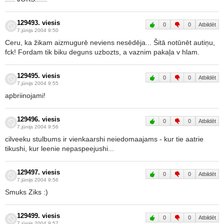
129493. viesis
0
0
Atbildēt
7.jūnijs 2004 9:50
Ceru, ka žikam aizmugurē neviens nesēdēja... Šitā notūnēt autiņu,
fck! Fordam tik biku deguns uzbozts, a vaznim pakaļa v hlam.
129495. viesis
0
0
Atbildēt
7.jūnijs 2004 9:55
apbriinojami!
129496. viesis
0
0
Atbildēt
7.jūnijs 2004 9:56
cilveeku stulbums ir vienkaarshi neiedomaajams - kur tie aatrie
tikushi, kur leenie nepaspeejushi...
129497. viesis
0
0
Atbildēt
7.jūnijs 2004 9:56
Smuks Ziks :)
129499. viesis
0
0
Atbildēt
7.jūnijs 2004 9:57