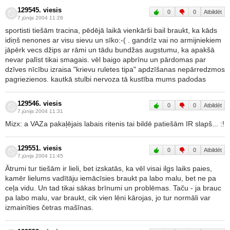
129545. viesis
0
0
Atbildēt
7.jūnijs 2004 11:28
sportisti tiešām tracina, pēdējā laikā vienkārši bail braukt, ka kāds
idiņš nenones ar visu sievu un sīko:-( . gandrīz vai no armijniekiem
jāpērk vecs džips ar rāmi un tādu bundžas augstumu, ka apakšā
nevar palīst tikai smagais. vēl baigo apbrīnu un pārdomas par
dzīves nīcību izraisa "krievu ruletes tipa" apdzīšanas nepārredzmos
pagriezienos. kautkā stulbi nervoza tā kustība mums padodas
129546. viesis
0
0
Atbildēt
7.jūnijs 2004 11:31
Mizx: a VAZa pakaļējais labais ritenis tai bildē patiešām IR slapš... :!
129551. viesis
0
0
Atbildēt
7.jūnijs 2004 11:45
Ātrumi tur tiešām ir lieli, bet izskatās, ka vēl visai ilgs laiks paies,
kamēr lielums vadītāju iemācīsies braukt pa labo malu, bet ne pa
ceļa vidu. Un tad tikai sākas brīnumi un problēmas. Taču - ja brauc
pa labo malu, var braukt, cik vien lēni kārojas, jo tur normāli var
izmainīties četras mašīnas.