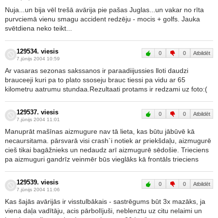
Nuja...un bija vēl trešā avārija pie pašas Juglas...un vakar no rīta
purvciemā vienu smagu accident redzēju - mocis + golfs. Jauka
svētdiena neko teikt...
129534. viesis
0
0
Atbildēt
7.jūnijs 2004 10:59
Ar vasaras sezonas sakssanos ir paraadiijussies lloti daudzi
brauceeji kuri pa to plato ssoseju brauc tiessi pa vidu ar 65
kilometru aatrumu stundaa.Rezultaati protams ir redzami uz foto:(
129537. viesis
0
0
Atbildēt
7.jūnijs 2004 11:01
Manuprāt mašīnas aizmugure nav tā lieta, kas būtu jābūvē kā
necaursitama. pārsvarā visi crash`i notiek ar priekšdaļu, aizmugurē
cieš tikai bagāžnieks un nedaudz arī aizmugurē sēdošie. Trieciens
pa aizmuguri gandrīz veinmēr būs vieglāks kā frontāls trieciens
129539. viesis
0
0
Atbildēt
7.jūnijs 2004 11:06
Kas šajās avārijās ir visstulbākais - sastrēgums būt 3x mazāks, ja
viena daļa vadītāju, acis pārbolījuši, neblenztu uz citu nelaimi un