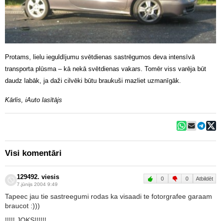
Protams, lielu ieguldījumu svētdienas sastrēgumos deva intensīvā
transporta plūsma – kā nekā svētdienas vakars. Tomēr viss varēja būt
daudz labāk, ja daži cilvēki būtu braukuši mazliet uzmanīgāk.
Kārlis, iAuto lasītājs
Visi komentāri
129492. viesis
0
0
Atbildēt
7.jūnijs 2004 9:49
Tapeec jau tie sastreegumi rodas ka visaadi te fotorgrafee garaam
braucot :)))
!!!!! JOKS!!!!!!