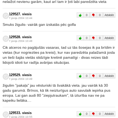
nelaižot nevienu garām, kaut arī tam ir ļoti labi paredzēta vieta
129527. viesis
0
0
Atbildēt
7.jūnijs 2004 10:44
Smuks žigulis- vairāk gan izskatās pēc golfa
129528. viesis
0
0
Atbildēt
7.jūnijs 2004 10:48
Cik atceros no pagājušās vasaras, tad uz tās šosejas ik pa brīdim ir
vietas (kur nogriezties pa kreisi), kur nav paredzēta palaižamā josla
un tieši šajās vietās stidzīgie kretinē pamatīgi - divas reizes tādi
lidojoši idioti tur radīja avārijas situācijas.
129529. viesis
0
0
Atbildēt
7.jūnijs 2004 10:49
žigulim "pakaļa" jau vēsturiski tā švakākā vieta. jau vairāk kā 30
gadu garumā. Brīnos, kā tik neizturīgus auto savulaik iepirka pus
eiropa. Lai gan audi 80 "ziepjutraukam", tā izturība nav ne pa
kapeiku lielāka....
129533. viesis
0
0
Atbildēt
7.jūnijs 2004 10:55