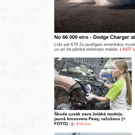
No 66 000 eiro - Dodge Charger at
Līdz pat 670 Zs jaudīgais amerikāņu mus
un arī kā pilnībā elektrisks mdelis.
LASĪT 
Škoda uzsāk sava lielākā modeļa,
jaunā krosovera Peaq, ražošanu (+
FOTO)
1