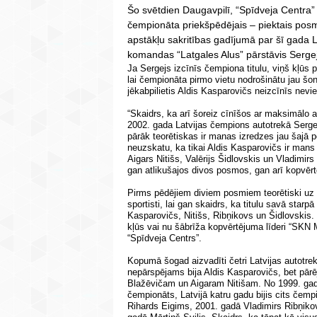
Šo svētdien Daugavpilī, “Spīdveja Centra” 
čempionāta priekšpēdējais – piektais posm
apstākļu sakritības gadījumā par šī gada La
komandas “Latgales Alus” pārstāvis Sergej
Ja Sergejs izcīnīs čempiona titulu, viņš kļūs 
lai čempionāta pirmo vietu nodrošinātu jau šo
jēkabpilietis Aldis Kasparovičs neizcīnīs nevi
“Skaidrs, ka arī šoreiz cīnīšos ar maksimālo 
2002. gada Latvijas čempions autotrekā Serge
pārāk teorētiskas ir manas izredzes jau šajā
neuzskatu, ka tikai Aldis Kasparovičs ir man
Aigars Nitišs, Valērijs Šidlovskis un Vladimirs 
gan atlikušajos divos posmos, gan arī kopvēr
Pirms pēdējiem diviem posmiem teorētiski uz 
sportisti, lai gan skaidrs, ka titulu savā starp
Kasparovičs, Nitišs, Ribņikovs un Šidlovskis
kļūs vai nu šābrīža kopvērtējuma līderi “SKN M
“Spīdveja Centrs”.
Kopumā šogad aizvadīti četri Latvijas autotr
nepārspējams bija Aldis Kasparovičs, bet pārē
Blažēvičam un Aigaram Nitišam. No 1999. gada
čempionāts, Latvijā katru gadu bijis cits čem
Rihards Eigims, 2001. gadā Vladimirs Ribņiko