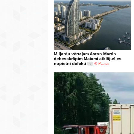
Miljardu vērtajam Aston Martin
debesskrāpim Maiami atklājušies
nopietni defekti
6