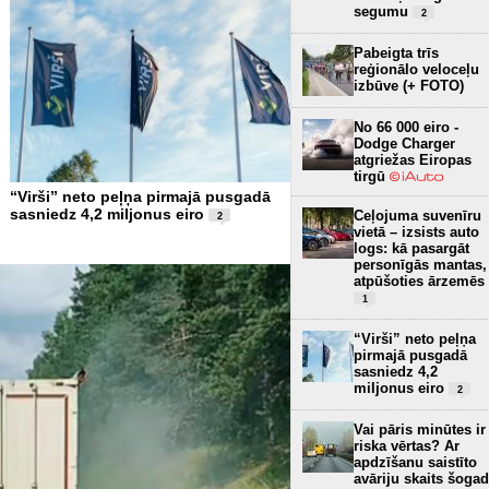
segumu
2
Pabeigta trīs
reģionālo veloceļu
izbūve (+ FOTO)
No 66 000 eiro -
Dodge Charger
atgriežas Eiropas
tirgū
“Virši” neto peļņa pirmajā pusgadā
sasniedz 4,2 miljonus eiro
Ceļojuma suvenīru
2
vietā – izsists auto
logs: kā pasargāt
personīgās mantas,
atpūšoties ārzemēs
1
“Virši” neto peļņa
pirmajā pusgadā
sasniedz 4,2
miljonus eiro
2
Vai pāris minūtes ir
riska vērtas? Ar
apdzīšanu saistīto
avāriju skaits šogad