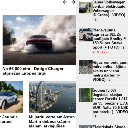
Jaunā Volkswagen
cerība- elektroauto
Volkswagen
ID.Cross(+ VIDEO)
5
Piedāvājumā
atgriežas 821 Zs
jaudīgais Shelby F-
150 Super Snake
Sport (+ FOTO)
9
Rīgas remontu jaun
mērvienība - kļūdu
No 66 000 eiro - Dodge Charger
Arī Mercedes atgriezīs fizi
skaits uz vienu
atgriežas Eiropas tirgū
pogas, tomēr ekrāni domi
metru darbu! (+
VIDEO)
7
Šodien (5.08)
degvielai akcijas
cenas: Dīzelis 1.817
un 95. benzīns 1.73
EUR! Nafta 75.6 US
par barelu (+ VIDEO
: Jaunais
Miljardu vērtajam Aston
9
harted
Martin debesskrāpim
Pēc postošās krusas
Maiami atklājušies
Saulkrastu pusē –
Elektriskais Škoda