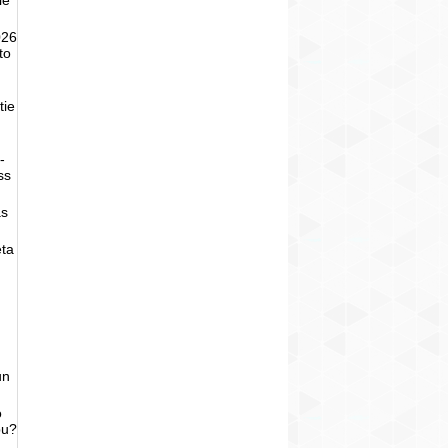
026
to
tie
-
ss
as
eta
un
o
bu?