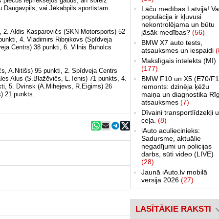
s piecus iepriekšējos gadus, arī šoreiz
 Daugavpils, vai Jēkabpils sportistam.
Lāču medības Latvijā! Va
populācija ir kļuvusi
nekontrolējama un būtu
i, 2. Aldis Kasparovičs (SKN Motorsports) 52
jāsāk medības?
(56)
punkti, 4. Vladimirs Ribņikovs (Spīdveja
BMW X7 auto tests,
veja Centrs) 38 punkti, 6. Vilnis Buholcs
atsauksmes un iespaidi
(
Makslīgais intelekts (MI)
(177)
 A.Nitišs) 95 punkti, 2. Spīdveja Centrs
ales Alus (S.Blažēvičs, L.Tenis) 71 punkts, 4.
BMW F10 un X5 (E70/F1
ti, 5. Dvinsk (A.Mihejevs, R.Eigims) 26
remonts: dzinēja ķēžu
s) 21 punkts.
maiņa un diagnostika Rī
atsauksmes
(7)
Dīvaini transportlīdzekļi 
ceļa.
(8)
iAuto aculiecinieks:
Sadursme, aktuālie
negadījumi un policijas
darbs, sūti video (LIVE)
(28)
Jaunā iAuto.lv mobilā
versija 2026
(27)
LASĪTĀKIE RAKSTI