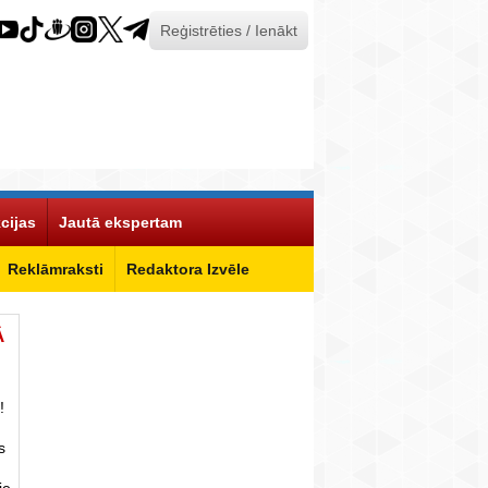
Reģistrēties / Ienākt
cijas
Jautā ekspertam
Reklāmraksti
Redaktora Izvēle
Ā
!
s
ie