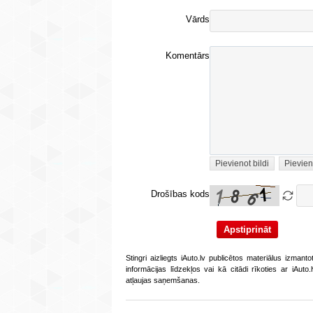
Vārds
Komentārs
Pievienot bildi
Pievien
Drošības kods
Stingri aizliegts iAuto.lv publicētos materiālus izmant
informācijas līdzekļos vai kā citādi rīkoties ar iAut
atļaujas saņemšanas.