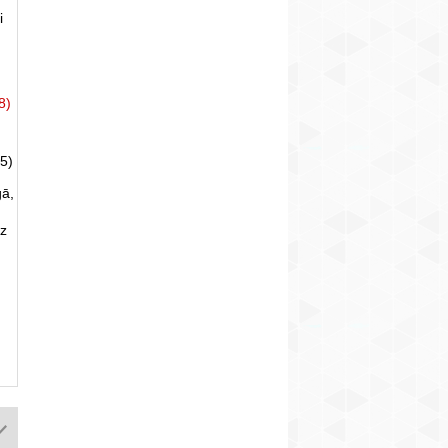
i
8)
5)
gā,
uz