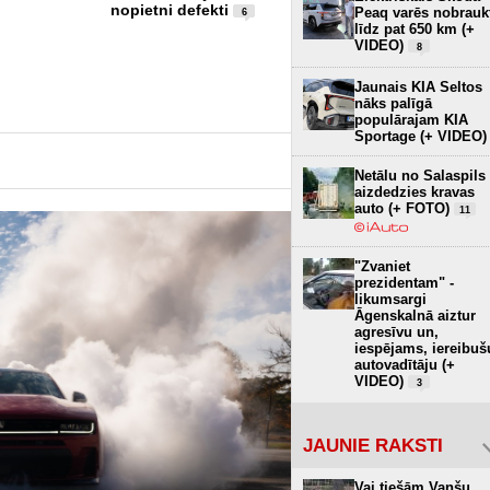
nopietni defekti
desmitiem bojātu
Peaq varēs nobrauk
6
līdz pat 650 km (+
automašīnu un
VIDEO)
zaudējumi ap 100 000
8
eiro
2
Jaunais KIA Seltos
nāks palīgā
populārajam KIA
Sportage (+ VIDEO)
Netālu no Salaspils
aizdedzies kravas
auto (+ FOTO)
11
"Zvaniet
prezidentam" -
likumsargi
Āgenskalnā aiztur
agresīvu un,
iespējams, iereibuš
autovadītāju (+
VIDEO)
3
JAUNIE RAKSTI
Vai tiešām Vanšu