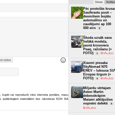
Dienas
Nedēļas
Pēc postošās krusa
Saulkrastu pusē –
desmitiem bojātu
automašīnu un
zaudējumi ap 100
000 eiro
2
Škoda uzsāk sava
lielākā modeļa,
jaunā krosovera
Peaq, ražošanu (+
FOTO)
1
ot video
Xiaomi piesaka
SkyNomad N70
EREV – luksusa SU
Eiropas tirgum (+
FOTO)
4
Miljardu vērtajam
Aston Martin
ot, kopēt vai reproducēt citos interneta portālos, masu
debesskrāpim
o.lv publicētajiem materiāliem bez rakstiskas EON SIA
Maiami atklājušies
nopietni defekti
6