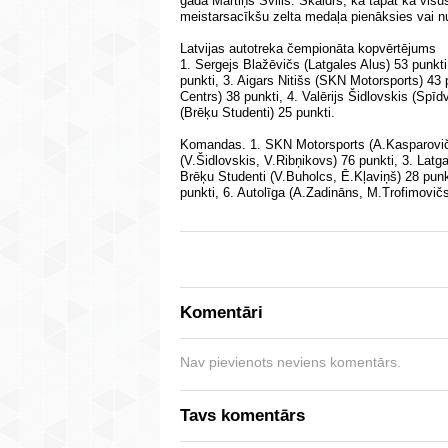
gadā Mārtiņš Svilis. Skaidrs, ka tāpat kā visu
meistarsacīkšu zelta medaļa pienāksies vai nu
Latvijas autotreka čempionāta kopvērtējums
1. Sergejs Blažēvičs (Latgales Alus) 53 punkt
punkti, 3. Aigars Nitišs (SKN Motorsports) 43 
Centrs) 38 punkti, 4. Valērijs Šidlovskis (Spīd
(Brēķu Studenti) 25 punkti.
Komandas. 1. SKN Motorsports (A.Kasparovičs,
(V.Šidlovskis, V.Ribņikovs) 76 punkti, 3. Latg
Brēķu Studenti (V.Buholcs, Ē.Kļaviņš) 28 punk
punkti, 6. Autolīga (A.Zadināns, M.Trofimovič
Komentāri
Nav pievienots neviens komentārs.
Tavs komentārs