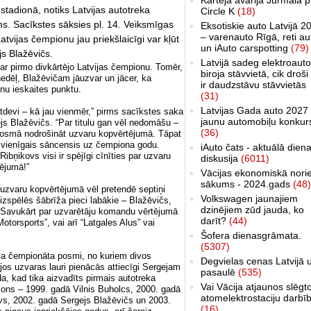
stadionā, notiks Latvijas autotreka
Circle K
(18)
s. Sacīkstes sāksies pl. 14. Veiksmīgas
Eksotiskie auto Latvijā 2
– varenauto Rīgā, reti au
tvijas čempionu jau priekšlaicīgi var kļūt
un iAuto carspotting
(79)
s Blažēvičs.
Latvijā sadeg elektroauto
par pirmo divkārtējo Latvijas čempionu. Tomēr,
biroja stāvvietā, cik droši 
nedēļ, Blažēvičam jāuzvar un jācer, ka
ir daudzstāvu stāvvietās
enu ieskaites punktu.
(31)
Latvijas Gada auto 2027 
atdevi – kā jau vienmēr,” pirms sacīkstes saka
jaunu automobiļu konkur
js Blažēvičs. “Par titulu gan vēl nedomāšu –
(36)
 posmā nodrošināt uzvaru kopvērtējumā. Tāpat
s vienīgais sāncensis uz čempiona godu.
iAuto čats - aktuālā dien
Ribņikovs visi ir spējīgi cīnīties par uzvaru
diskusija
(6011)
tējumā!”
Vācijas ekonomiskā nori
sākums - 2024.gads
(48)
uzvaru kopvērtējumā vēl pretendē septiņi
Volkswagen jaunajiem
ā izspēlēs šābrīža pieci labākie – Blažēvičs,
dzinējiem zūd jauda, ko
. Savukārt par uzvarētāju komandu vērtējumā
darīt?
(44)
otorsports”, vai arī “Latgales Alus” vai
Šofera dienasgrāmata.
(5307)
eka čempionāta posmi, no kuriem divos
Degvielas cenas Latvijā 
jos uzvaras lauri pienācās attiecīgi Sergejam
pasaulē
(535)
, kad tika aizvadīts pirmais autotreka
Vai Vācija atjaunos slēgt
pions – 1999. gadā Vilnis Buholcs, 2000. gadā
atomelektrostaciju darbī
vs, 2002. gadā Sergejs Blažēvičs un 2003.
(16)