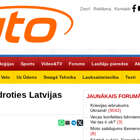
Ziņo!
Reklāma
Kontakti
loģijas
Sports
Video&TV
Forums
Lasītāju pieredze
Ak
Velo
Uz Ūdens
Smagā Tehnika
Lauksaimniecība
Testi
roties Latvijas
JAUNĀKAIS FORUM
Krievijas iebrukums
Ukrainā!
(9042)
Vecas konfektes bērniem
Vai tas ir ok?
(3)
Moto salidojums Ķemero
(8)
Kārtējā avārija Jūrmalā p