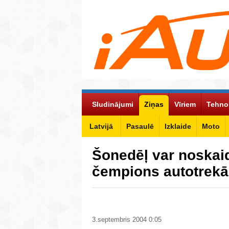
Sludinājumi
Ziņas
Vīriem
Tehno
Latvijā
Pasaulē
Izklaide
Moto
Šonedēļ var noskaid
čempions autotrekā
3.septembris 2004 0:05