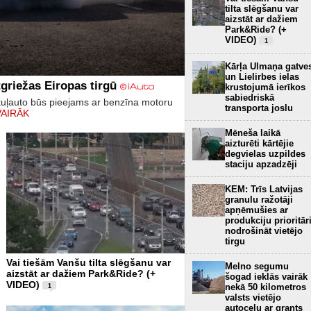
tilta slēgšanu var
aizstāt ar dažiem
Park&Ride? (+
VIDEO)
1
Kārļa Ulmaņa gatve
un Lielirbes ielas
griežas Eiropas tirgū
krustojumā ierīkos
sabiedriskā
kuļauto būs pieejams ar benzīna motoru
transporta joslu
VAIRĀK
Mēneša laikā
aizturēti kārtējie
degvielas uzpildes
staciju apzadzēji
KEM: Trīs Latvijas
granulu ražotāji
apņēmušies ar
produkciju prioritār
nodrošināt vietējo
tirgu
Vai tiešām Vanšu tilta slēgšanu var
Melno segumu
aizstāt ar dažiem Park&Ride? (+
šogad ieklās vairāk
VIDEO)
nekā 50 kilometros
1
valsts vietējo
autoceļu ar grants