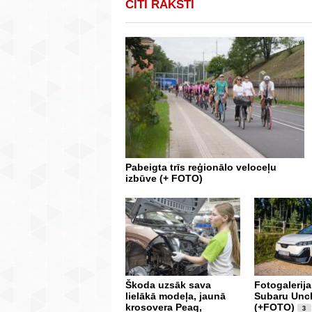
CITI RAKSTI
Pabeigta trīs reģionālo veloceļu
izbūve (+ FOTO)
Škoda uzsāk sava
Fotogalerija
lielākā modeļa, jaunā
Subaru Unc
krosovera Peaq,
(+FOTO)
3