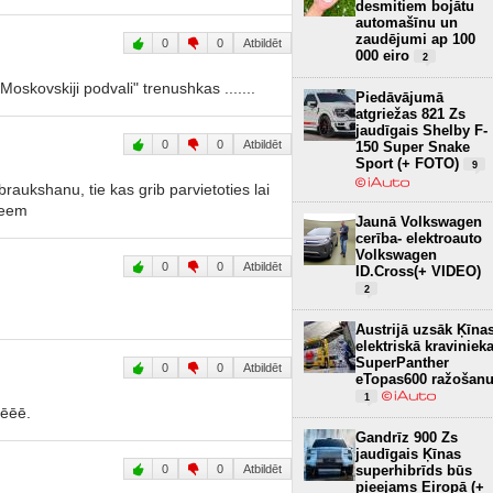
desmitiem bojātu
automašīnu un
zaudējumi ap 100
0
0
Atbildēt
000 eiro
2
Moskovskiji podvali" trenushkas .......
Piedāvājumā
atgriežas 821 Zs
jaudīgais Shelby F-
0
0
Atbildēt
150 Super Snake
Sport (+ FOTO)
9
raukshanu, tie kas grib parvietoties lai
teem
Jaunā Volkswagen
cerība- elektroauto
Volkswagen
0
0
Atbildēt
ID.Cross(+ VIDEO)
2
Austrijā uzsāk Ķīna
elektriskā kraviniek
SuperPanther
0
0
Atbildēt
eTopas600 ražošan
1
ēēēē.
Gandrīz 900 Zs
jaudīgais Ķīnas
0
0
Atbildēt
superhibrīds būs
pieejams Eiropā (+