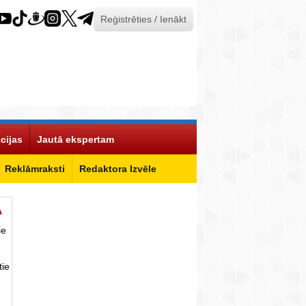
Reģistrēties / Ienākt
cijas
Jautā ekspertam
Reklāmraksti
Redaktora Izvēle
Ā
ie
tie