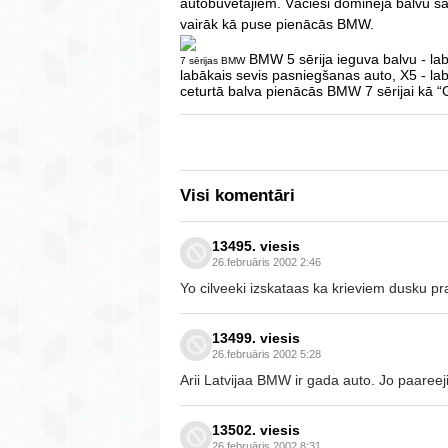
autobūvētājiem. Vācieši dominēja balvu sa
vairāk kā puse pienācās BMW.
BMW 5 sērija ieguva balvu - labā
7 sērijas BMW
labākais sevis pasniegšanas auto, X5 - la
ceturtā balva pienācās BMW 7 sērijai kā 
Visi komentāri
13495. viesis
26.februāris 2002 2:46
Yo cilveeki izskataas ka krieviem dusku pr
13499. viesis
26.februāris 2002 5:28
Arii Latvijaa BMW ir gada auto. Jo paareeji
13502. viesis
26.februāris 2002 8:31