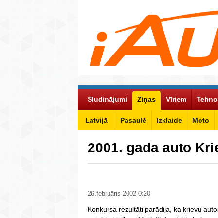
Sludinājumi
Ziņas
Vīriem
Tehno
Latvijā
Pasaulē
Izklaide
Moto
2001. gada auto Kr
26.februāris 2002 0:20
Konkursa rezultāti parādija, ka krievu aut