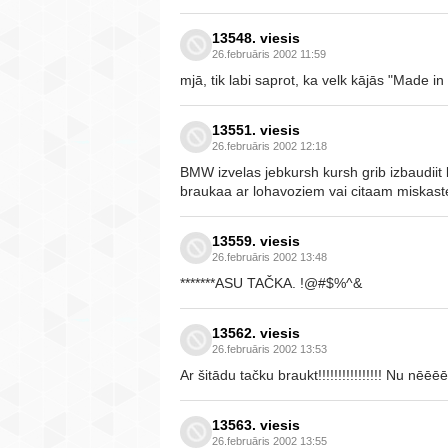
13548. viesis
26.februāris 2002 11:59
mjā, tik labi saprot, ka velk kājās "Made in 
13551. viesis
26.februāris 2002 12:18
BMW izvelas jebkursh kursh grib izbaudiit b
braukaa ar lohavoziem vai citaam miskas
13559. viesis
26.februāris 2002 13:48
*******ASU TAČKA. !@#$%^&
13562. viesis
26.februāris 2002 13:53
Ar šitādu tačku braukt!!!!!!!!!!!!!!!! Nu nēēē
13563. viesis
26.februāris 2002 13:55