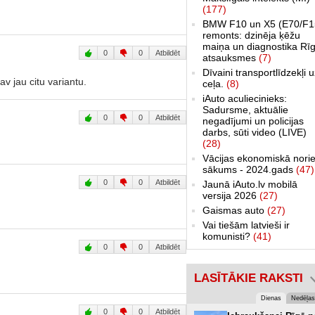
(177)
BMW F10 un X5 (E70/F1
remonts: dzinēja ķēžu
maiņa un diagnostika Rīg
0
0
Atbildēt
atsauksmes
(7)
Dīvaini transportlīdzekļi 
 jau citu variantu.
ceļa.
(8)
iAuto aculiecinieks:
Sadursme, aktuālie
0
0
Atbildēt
negadījumi un policijas
darbs, sūti video (LIVE)
(28)
Vācijas ekonomiskā norie
sākums - 2024.gads
(47)
0
0
Atbildēt
Jaunā iAuto.lv mobilā
versija 2026
(27)
Gaismas auto
(27)
Vai tiešām latvieši ir
komunisti?
(41)
0
0
Atbildēt
LASĪTĀKIE RAKSTI
Dienas
Nedēļas
0
0
Atbildēt