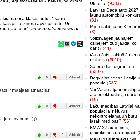
dalē, iegūstot veselas 7 balvas, no kurām
Ukrainā!
(9033)
Latvijas Gada auto 2027 
jaunu automobiļu konkur
kis biznesa klases auto, 7 sērija -
(31)
bākais pilnā izmēra apvidus auto. Un
Moto salidojums Ķemero
“Gada jaunums”.
bmw zona//autonews.ru
(6)
Volkswagen jaunajiem
dzinējiem zūd jauda, ko
darīt?
(44)
iAuto čats - aktuālā dien
diskusija
(6010)
Šofera dienasgrāmata.
(5307)
0
0
Atbildēt
Degvielas cenas Latvijā 
pasaulē
(535)
Vai Vācija atjaunos slēgt
aats ir maajaas atnaacis.r
atomelektrostaciju darbī
(16)
Lāču medības Latvijā! Va
0
0
Atbildēt
populācija ir kļuvusi
nekontrolējama un būtu
e jau nav auto! :)))
jāsāk medības?
(56)
BMW X7 auto tests,
atsauksmes un iespaidi
(
0
0
Atbildēt
Makslīgais intelekts (MI)