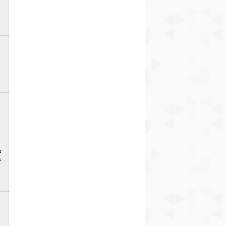
s
a
u