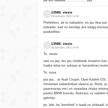
Bē em vēēēēē .................... sax
13580. viesis
26.februāris 2002 14:45
Prefektion, ak tu nabadziņ, es jau tikai pa
izskatās, kad no bembja ārā izkāpj trenūze
paskatīties.
13586. viesis
26.februāris 2002 14:56
To: viesis
nee nu jaa. tev jau vislabaak zinaams kas 
tvaika ielaa tur sokaas ar karantiinas ievi
To: mixa
jaa jaa... ar Audi Coupe, Opel Kadett GSi
mineetais sabiedriibas slaanis ja. Redz, j
paarsvaraa veci un visaadaa zinjaa nesimp
pashu BMW brendu. Aizbrauc uz valstiim k
galvinju.
ps. labi, tie 'bembisti' ir taadi un shitaa