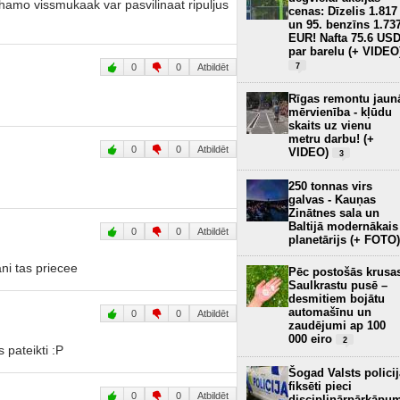
shamo vissmukaak var pasvilinaat ripuljus
cenas: Dīzelis 1.817
un 95. benzīns 1.73
EUR! Nafta 75.6 US
par barelu (+ VIDEO
0
0
Atbildēt
7
Rīgas remontu jaun
mērvienība - kļūdu
skaits uz vienu
metru darbu! (+
0
0
Atbildēt
VIDEO)
3
250 tonnas virs
galvas - Kauņas
Zinātnes sala un
Baltijā modernākais
0
0
Atbildēt
planetārijs (+ FOTO)
i tas priecee
Pēc postošās krusa
Saulkrastu pusē –
desmitiem bojātu
automašīnu un
0
0
Atbildēt
zaudējumi ap 100
000 eiro
2
 pateikti :P
Šogad Valsts policij
fiksēti pieci
0
0
Atbildēt
disciplinārpārkāpu