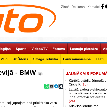
Ziņo!
Reklāma
Kontakti
loģijas
Sports
Video&TV
Forums
Lasītāju pieredze
Ak
Velo
Uz Ūdens
Smagā Tehnika
Lauksaimniecība
Testi
ievijā - BMW
JAUNĀKAIS FORUM
51
Kārtējā avārija Jūrmalā p
Circle K
(16)
Latvijā sadeg elektroauto
biroja stāvvietā, cik droši 
ir daudzstāvu stāvvietās
(24)
obraucēji joprojām dod priekšroku vācu
Krievijas iebrukums