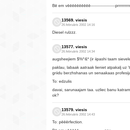
Bē em vēēēēēēēēēē-----------------prrrrrrrrr
13569. viesis
26.februāris 2002 14:16
Diesel rulzzz.
13577. viesis
26.februāris 2002 14:34
augsheejiem $%^&* (ir iipashi taam sievel
paklau, labaak aatraak lieniet atpakalj uz
griidu berzhshanas un senaakaas profesij
To: edzulis
davai, sarunaajam taa. uzliec banu katr
ok?
13579. viesis
26.februāris 2002 14:43
To: pēēērfection.