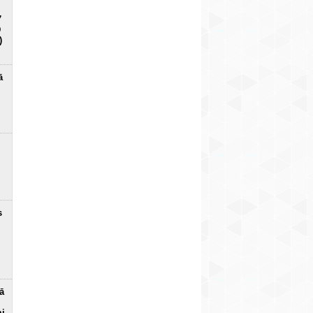
7
D
)
ā
s
ā
mi