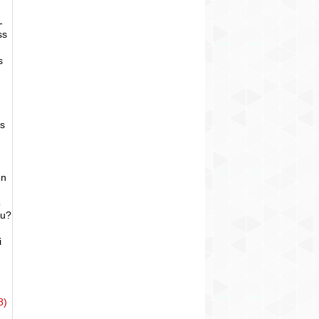
-
ss
s
as
un
o
bu?
i
8)