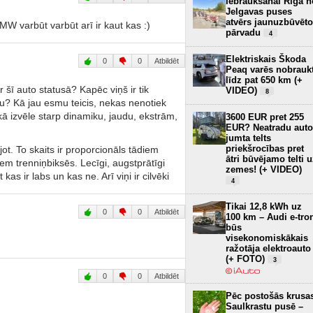
Iebraukšanai Rīgā n
Jelgavas puses
atvērs jaunuzbūvēto
MW varbūt varbūt arī ir kaut kas :)
pārvadu
4
Elektriskais Škoda
0
0
Atbildēt
Peaq varēs nobrauk
līdz pat 650 km (+
 šī auto statusā? Kapēc viņš ir tik
VIDEO)
8
ņu? Kā jau esmu teicis, nekas nenotiek
ākā izvēle starp dinamiku, jaudu, ekstrām,
3600 EUR pret 255
EUR? Neatradu auto
jumta telts
priekšrocības pret
t. To skaits ir proporcionāls tādiem
ātri būvējamo telti 
em trenniņbiksēs. Lecīgi, augstprātīgi
zemes! (+ VIDEO)
kas ir labs un kas ne. Arī viņi ir cilvēki
4
Tikai 12,8 kWh uz
0
0
Atbildēt
100 km – Audi e-tro
būs
visekonomiskākais
ražotāja elektroauto
(+ FOTO)
3
0
0
Atbildēt
Pēc postošās krusa
Saulkrastu pusē –