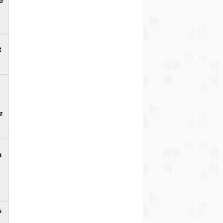
o
t
uz
n
s