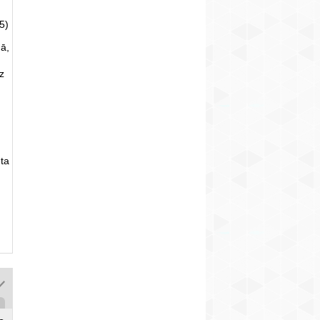
5)
ā,
uz
ta