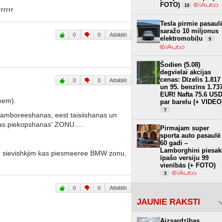
FOTO)
10
rrrrr
Tesla pirmie pasaul
saražo 10 miljonus
0
0
Atbildēt
elektromobiļu
9
Šodien (5.08)
degvielai akcijas
cenas: Dīzelis 1.817
0
0
Atbildēt
un 95. benzīns 1.73
EUR! Nafta 75.6 US
eem).
par barelu (+ VIDEO
7
 'tamboreeshanas, eest taisiishanas un
as piekopshanas' ZONU.....
Pirmajam super
sporta auto pasaulē
60 gadi –
Lamborghini piesak
am sievishkjim kas piesmeeree BMW zonu,
īpašo versiju 99
vienībās (+ FOTO)
3
0
0
Atbildēt
JAUNIE RAKSTI
Aizsardzības