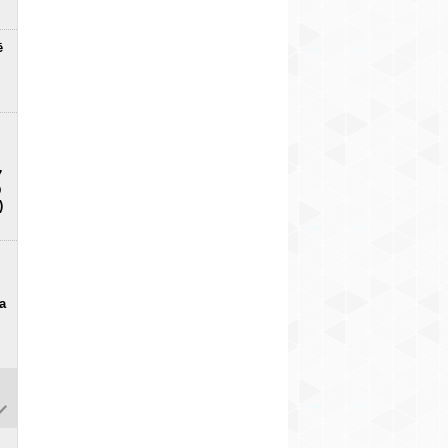
ē
7
D
)
a