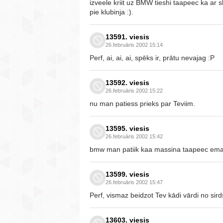
izveele kriit uz BMW tieshi taapeec ka ar 
pie klubinja :).
13591. viesis
26.februāris 2002 15:14
Perf, ai, ai, ai, spēks ir, prātu nevajag :P
13592. viesis
26.februāris 2002 15:22
nu man patiess prieks par Teviim.
13595. viesis
26.februāris 2002 15:42
bmw man patiik kaa massina taapeec eman
13599. viesis
26.februāris 2002 15:47
Perf, vismaz beidzot Tev kādi vārdi no sirds
13603. viesis