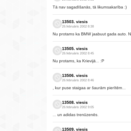
Tā nav sagadīšanās, tā likumsakarība :)
13503. viesis
26.februāris 2002 8:38
Nu protams ka BMW jaabuut gada auto. Nav
13505. viesis
26.februāris 2002 8:45
Nu protams, ka Krievijā... :P
13506. viesis
26.februāris 2002 8:46
, kur puse staigaa ar šaurām pierītēm...
13508. viesis
26.februāris 2002 9:05
... un adidas trenūzenēs.
13509. viesis