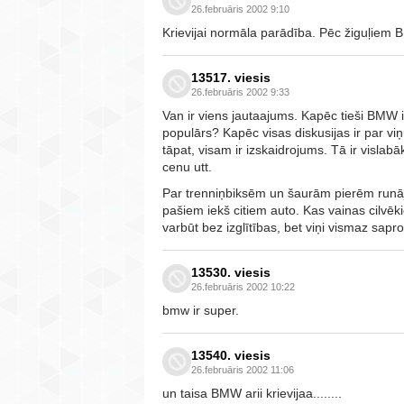
26.februāris 2002 9:10
Krievijai normāla parādība. Pēc žiguļiem B
13517. viesis
26.februāris 2002 9:33
Van ir viens jautaajums. Kapēc tieši BMW ir
populārs? Kapēc visas diskusijas ir par vi
tāpat, visam ir izskaidrojums. Tā ir vislab
cenu utt.
Par trenniņbiksēm un šaurām pierēm runājo
pašiem iekš citiem auto. Kas vainas cilvēki
varbūt bez izglītības, bet viņi vismaz saprot 
13530. viesis
26.februāris 2002 10:22
bmw ir super.
13540. viesis
26.februāris 2002 11:06
un taisa BMW arii krievijaa........