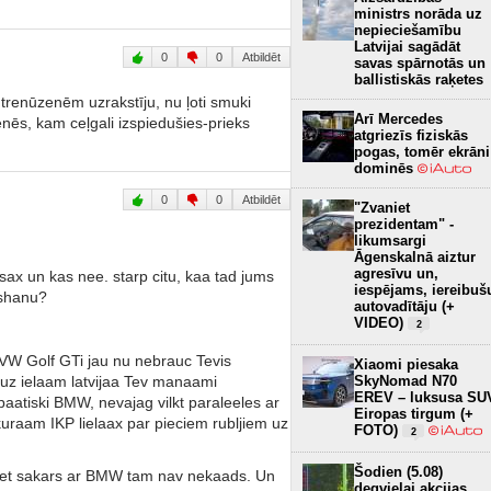
ministrs norāda uz
nepieciešamību
Latvijai sagādāt
0
0
Atbildēt
savas spārnotās un
ballistiskās raķetes
r trenūzenēm uzrakstīju, nu ļoti smuki
Arī Mercedes
nēs, kam ceļgali izspiedušies-prieks
atgriezīs fiziskās
pogas, tomēr ekrāni
dominēs
0
0
Atbildēt
"Zvaniet
prezidentam" -
likumsargi
Āgenskalnā aiztur
agresīvu un,
sax un kas nee. starp citu, kaa tad jums
iespējams, iereibuš
eshanu?
autovadītāju (+
VIDEO)
2
, VW Golf GTi jau nu nebrauc Tevis
Xiaomi piesaka
a uz ielaam latvijaa Tev manaami
SkyNomad N70
EREV – luksusa SU
aatiski BMW, nevajag vilkt paraleeles ar
Eiropas tirgum (+
uraam IKP lielaax par pieciem rubljiem uz
FOTO)
2
Šodien (5.08)
di, bet sakars ar BMW tam nav nekaads. Un
degvielai akcijas