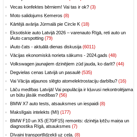
Vecas konfektes bērniem! Vai tas ir ok?
(3)
Moto salidojums Ķemeros
(8)
Kārtējā avārija Jūrmalā pie Circle K
(18)
Eksotiskie auto Latvijā 2026 – varenauto Rīgā, reti auto un
iAuto carspotting
(79)
iAuto čats - aktuālā dienas diskusija
(6011)
Vācijas ekonomiskā norieta sākums - 2024.gads
(48)
Volkswagen jaunajiem dzinējiem zūd jauda, ko darīt?
(44)
Degvielas cenas Latvijā un pasaulē
(535)
Vai Vācija atjaunos slēgto atomelektrostaciju darbību?
(16)
Lāču medības Latvijā! Vai populācija ir kļuvusi nekontrolējama
un būtu jāsāk medības?
(56)
BMW X7 auto tests, atsauksmes un iespaidi
(8)
Makslīgais intelekts (MI)
(177)
BMW F10 un X5 (E70/F15) remonts: dzinēja ķēžu maiņa un
diagnostika Rīgā, atsauksmes
(7)
Dīvaini transportlīdzekļi uz ceļa.
(8)