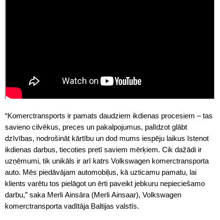
“Komerctransports ir pamats daudziem ikdienas procesiem – tas
savieno cilvēkus, preces un pakalpojumus, palīdzot glābt
dzīvības, nodrošināt kārtību un dod mums iespēju laikus īstenot
ikdienas darbus, tiecoties pretī saviem mērķiem. Cik dažādi ir
uzņēmumi, tik unikāls ir arī katrs Volkswagen komerctransporta
auto. Mēs piedāvājam automobiļus, kā uzticamu pamatu, lai
klients varētu tos pielāgot un ērti paveikt jebkuru nepieciešamo
darbu,” saka Merli Ainsāra (Merli Ainsaar), Volkswagen
komerctransporta vadītāja Baltijas valstīs.