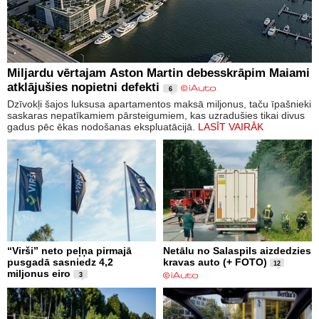
Miljardu vērtajam Aston Martin debesskrāpim Maiami
atklājušies nopietni defekti
6
Dzīvokļi šajos luksusa apartamentos maksā miljonus, taču īpašnieki
saskaras nepatīkamiem pārsteigumiem, kas uzradušies tikai divus
gadus pēc ēkas nodošanas ekspluatācijā.
LASĪT VAIRĀK
“Virši” neto peļņa pirmajā
Netālu no Salaspils aizdedzies
pusgadā sasniedz 4,2
kravas auto (+ FOTO)
12
miljonus eiro
3