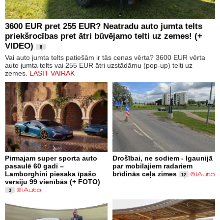
3600 EUR pret 255 EUR? Neatradu auto jumta telts
priekšrocības pret ātri būvējamo telti uz zemes! (+
VIDEO)
8
Vai auto jumta telts patiešām ir tās cenas vērta? 3600 EUR vērta
auto jumta telts vai 255 EUR ātri uzstādāmu (pop-up) telti uz
zemes.
LASĪT VAIRĀK
Pirmajam super sporta auto
Drošībai, ne sodiem - Igaunijā
pasaulē 60 gadi –
par mobilajiem radariem
Lamborghini piesaka īpašo
brīdinās ceļa zimes
12
versiju 99 vienībās (+ FOTO)
3