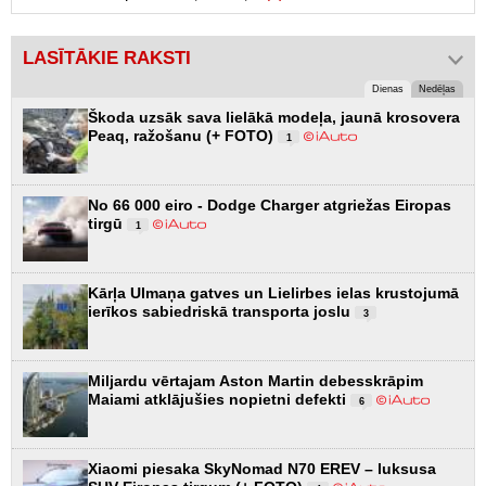
LASĪTĀKIE RAKSTI
Dienas
Nedēļas
Škoda uzsāk sava lielākā modeļa, jaunā krosovera
Peaq, ražošanu (+ FOTO)
1
No 66 000 eiro - Dodge Charger atgriežas Eiropas
tirgū
1
Kārļa Ulmaņa gatves un Lielirbes ielas krustojumā
ierīkos sabiedriskā transporta joslu
3
Miljardu vērtajam Aston Martin debesskrāpim
Maiami atklājušies nopietni defekti
6
Xiaomi piesaka SkyNomad N70 EREV – luksusa