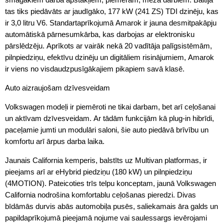
tas tiks piedāvāts ar jaudīgāko, 177 kW (241 ZS) TDI dzinēju, kas
ir 3,0 litru V6. Standartaprīkojumā Amarok ir jauna desmitpakāpju
automātiskā pārnesumkārba, kas darbojas ar elektronisku
pārslēdzēju. Aprīkots ar vairāk nekā 20 vadītāja palīgsistēmām,
pilnpiedziņu, efektīvu dzinēju un digitāliem risinājumiem, Amarok
ir viens no visdaudzpusīgākajiem pikapiem savā klasē.
Auto aizraujošam dzīvesveidam
Volkswagen modeļi ir piemēroti ne tikai darbam, bet arī ceļošanai
un aktīvam dzīvesveidam. Ar tādām funkcijām kā plug-in hibrīdi,
paceļamie jumti un modulāri saloni, šie auto piedāvā brīvību un
komfortu arī ārpus darba laika.
Jaunais California kemperis, balstīts uz Multivan platformas, ir
pieejams arī ar eHybrid piedziņu (180 kW) un pilnpiedziņu
(4MOTION). Pateicoties trīs telpu konceptam, jaunā Volkswagen
California nodrošina komfortablu ceļošanas pieredzi. Divas
bīdāmās durvis abās automobiļa pusēs, saliekamais āra galds un
papildaprīkojumā pieejamā nojume vai saulessargs ievērojami