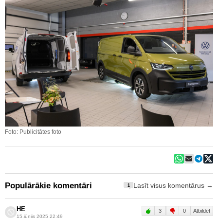
Foto: Publicitātes foto
Populārākie komentāri
Lasīt visus komentārus →
1
HE
3
0
Atbildēt
15.jūnijs 2025 22:49