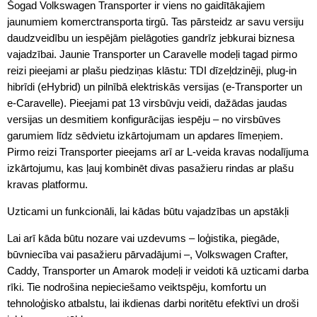
Šogad Volkswagen Transporter ir viens no gaidītākajiem
jaunumiem komerctransporta tirgū. Tas pārsteidz ar savu versiju
daudzveidību un iespējām pielāgoties gandrīz jebkurai biznesa
vajadzībai. Jaunie Transporter un Caravelle modeļi tagad pirmo
reizi pieejami ar plašu piedziņas klāstu: TDI dīzeļdzinēji, plug-in
hibrīdi (eHybrid) un pilnībā elektriskās versijas (e-Transporter un
e-Caravelle). Pieejami pat 13 virsbūvju veidi, dažādas jaudas
versijas un desmitiem konfigurācijas iespēju – no virsbūves
garumiem līdz sēdvietu izkārtojumam un apdares līmeņiem.
Pirmo reizi Transporter pieejams arī ar L-veida kravas nodalījuma
izkārtojumu, kas ļauj kombinēt divas pasažieru rindas ar plašu
kravas platformu.
Uzticami un funkcionāli, lai kādas būtu vajadzības un apstākļi
Lai arī kāda būtu nozare vai uzdevums – loģistika, piegāde,
būvniecība vai pasažieru pārvadājumi –, Volkswagen Crafter,
Caddy, Transporter un Amarok modeļi ir veidoti kā uzticami darba
rīki. Tie nodrošina nepieciešamo veiktspēju, komfortu un
tehnoloģisko atbalstu, lai ikdienas darbi noritētu efektīvi un droši