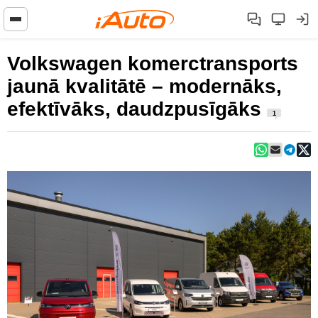
Volkswagen komerctransports
jaunā kvalitātē – modernāks,
efektīvāks, daudzpusīgāks
1