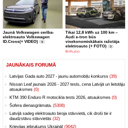
Jaunā Volkswagen cerība-
Tikai 12,8 kWh uz 100 km –
elektroauto Volkswagen
Audi e-tron būs
ID.Cross(+ VIDEO)
visekonomiskākais ražotāja
5
elektroauto (+ FOTO)
3
JAUNĀKAIS FORUMĀ
Latvijas Gada auto 2027 - jaunu automobiļu konkurss
(39)
Nissan Leaf jaunais 2026 - 2027 tests, cena Latvijā un lietotāju
atsauksmes
(0)
KTM 390 Enduro R motocikla tests 2026, atsauksmes
(0)
Šofera dienasgrāmata.
(5308)
Latvijā sadeg elektroauto biroja stāvvietā, cik droši tie ir
daudzstāvu stāvvietās
(32)
Krievijas iebrukums Ukrainā!
(9042)