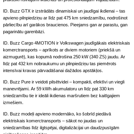
ID. Buzz GTX ir izstrādāts dinamiskai un jaudīgai ikdienai – tas
apvieno pilnpiedziņu ar līdz pat 475 km sniedzamību, nodrošinot
pārliecību arī garākos braucienos. Pieejams gan ar parastu, gan
pagarinātu garenbāzi.
ID. Buzz Cargo 4MOTION ir Volkswagen jaudīgākais elektriskais
komerctransports – aprīkots ar diviem motoriem (priekšā un
aizmugurē), kas kopumā nodrošina 250 kW (340 ZS) jaudu. Ar
līdz pat 432 km nobraukumu un pilnpiedziņu tas piemērots
intensīvai kravas pārvadāšanai dažādos apstākļos.
ID. Buzz Pure ir veidoti pilsētvidei – kompakti, efektīvi un viegli
manevrējami. Ar 59 kWh akumulatoru un līdz pat 330 km
sniedzamību tie ir ideāli ikdienas maršrutiem bez kaitīgajiem
izmešiem.
ID. Buzz modeļi apvieno modernāko, ko šobrīd piedāvā
elektriskais komerctransports – sākot no jaudas un
sniedzamības līdz ilgtspējai, digitalizācijai un daudzpusīgām