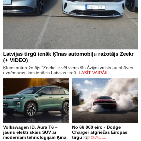
Latvijas tirgū ienāk Ķīnas automobiļu ražotājs Zeekr
(+ VIDEO)
Ķīnas autoražotājs "Zeekr" ir vēl viens šīs Āzijas valsts autobūves
uzņēmums, kas ienācis Latvijas tirgū.
LASĪT VAIRĀK
Volkswagen ID. Aura T6 –
No 66 000 eiro - Dodge
jauns elektriskais SUV ar
Charger atgriežas Eiropas
modernām tehnoloģijām Ķīnai
tirgū
1