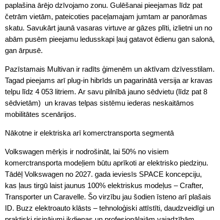
paplašina ārējo dzīvojamo zonu. Gulēšanai pieejamas līdz pat
četrām vietām, pateicoties paceļamajam jumtam ar panorāmas
skatu. Savukārt jaunā vasaras virtuve ar gāzes plīti, izlietni un no
abām pusēm pieejamu ledusskapi ļauj gatavot ēdienu gan salonā,
gan ārpusē.
Pazīstamais Multivan ir radīts ģimenēm un aktīvam dzīvesstilam.
Tagad pieejams arī plug-in hibrīds un pagarinātā versija ar kravas
telpu līdz 4 053 litriem. Ar savu pilnībā jauno sēdvietu (līdz pat 8
sēdvietām) un kravas telpas sistēmu iederas neskaitāmos
mobilitātes scenārijos.
Nākotne ir elektriska arī komerctransporta segmentā
Volkswagen mērķis ir nodrošināt, lai 50% no visiem
komerctransporta modeļiem būtu aprīkoti ar elektrisko piedziņu.
Tādēļ Volkswagen no 2027. gada ieviesīs SPACE koncepciju,
kas ļaus tirgū laist jaunus 100% elektriskus modeļus – Crafter,
Transporter un Caravelle. Šo virzību jau šodien īsteno arī plašais
ID. Buzz elektroauto klāsts – tehnoloģiski attīstīti, daudzveidīgi un
praktiski risinājumi ikdienas un profesionālajām vajadzībām.