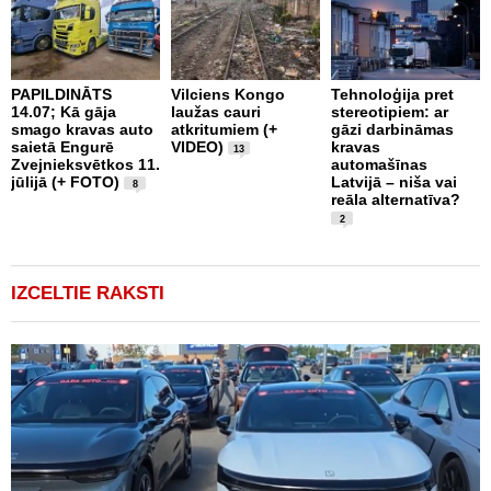
PAPILDINĀTS
Vilciens Kongo
Tehnoloģija pret
A
14.07; Kā gāja
laužas cauri
stereotipiem: ar
i
smago kravas auto
atkritumiem (+
gāzi darbināmas
a
saietā Engurē
VIDEO)
kravas
13
k
Zvejnieksvētkos 11.
automašīnas
k
jūlijā (+ FOTO)
Latvijā – niša vai
8
reāla alternatīva?
2
IZCELTIE RAKSTI