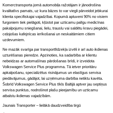
Komerctransporta jomā automobiļa ražotājam ir jānodrošina
kvalitatīvs pamats, uz kura bāzes to var viegli pārveidot jebkurai
klienta specifiskajai vajadzībai. Kopumā aptuveni 90% no visiem
furgoniem tiek pielāgoti, kļūstot par uzticamu palīgu medicīnas
pakalpojumu sniegšanai, lielu, trauslu vai saldētu kravu piegādei,
ceļojošas kafejnīcas ierīkošanai un neskaitāmiem citiem
uzdevumiem.
Ne mazāk svarīga par transportlīdzekļa izvēli ir arī auto ikdienas
uzturēšanas pieredze. Apzinoties, ka sadarbība ar klientu
nebeidzas ar automašīnas pārdošanas brīdi, ir izveidota
Volkswagen Service Plus programma. Tā ietver prioritāru
apkalpošanu, specializētus risinājumus un elastīgus servisa
piedāvājumus, gādājot, lai uzņēmuma darbība netiktu kavēta.
Šobrīd Volkswagen Service Plus tīkls Baltijā aptver jau septiņus
servisa punktus, nodrošinot plašu pieejamību un uzticamu
atbalstu ikdienas vajadzībām.
Jaunais Transporter – lielākā daudzveidība tirgū