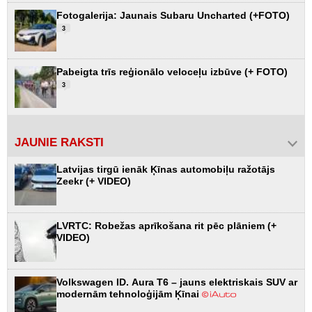
Fotogalerija: Jaunais Subaru Uncharted (+FOTO)
3
Pabeigta trīs reģionālo veloceļu izbūve (+ FOTO)
3
JAUNIE RAKSTI
Latvijas tirgū ienāk Ķīnas automobiļu ražotājs
Zeekr (+ VIDEO)
LVRTC: Robežas aprīkošana rit pēc plāniem (+
VIDEO)
Volkswagen ID. Aura T6 – jauns elektriskais SUV ar
modernām tehnoloģijām Ķīnai