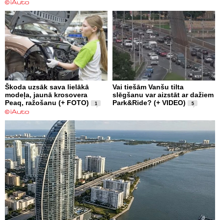
Škoda uzsāk sava lielākā
Vai tiešām Vanšu tilta
modeļa, jaunā krosovera
slēgšanu var aizstāt ar dažiem
Peaq, ražošanu (+ FOTO)
Park&Ride? (+ VIDEO)
1
5