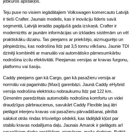
jebkuros apstākļos.
Teju puse no visiem iegādātajiem Volkswagen komercauto Latvijā
ir tieši Crafter. Jaunais modelis, kas ir inovāciju līderis savā
segmentā, Latvijā ieradās pagājušā gada izskaņā. Crafter ir
modernizēts ar jaunām informācijas un izklaides sistēmām un vēl
praktiskāku dizainu. Tas pieejams ar priekšējo, aizmugurējo un
pilnpiedziņu, kas nodrošina līdz pat 3,5 tonnu vilkšanu. Jaunie TDI
dzinēji kombinēti ar manuālo vai automātisko pārnesumkārbu
nodrošina izcilu efektivitāti. Pieejamas versijas ar kravas furgonu,
platformu vai šasiju.
Caddy pieejams gan kā Cargo, gan kā pasažieru versija ar
normālu vai pagarinātu (Maxi) garenbāzi. Jaunā Caddy eHybrid
versija nodrošina elektrisku nobraukumu līdz pat 122 km.
Ģimenēm paredzētais automobilis nodrošina komfortu un videi
draudzīgus pārbraucienus, savukārt Caddy Flexible ļauj ātri
pielāgot interjeru kravas vai pasažieru pārvadāšanai, pilnībā
salokot otrās rindas trīsvietīgo sēdekli, kas tādējādi kļūst par
stabilu kravas nodalījuma daļu. Jaunais Amarok ir pielāgots arī
smagākiem darba apstākļiem, piemēram, meža darbiem. Baltijā