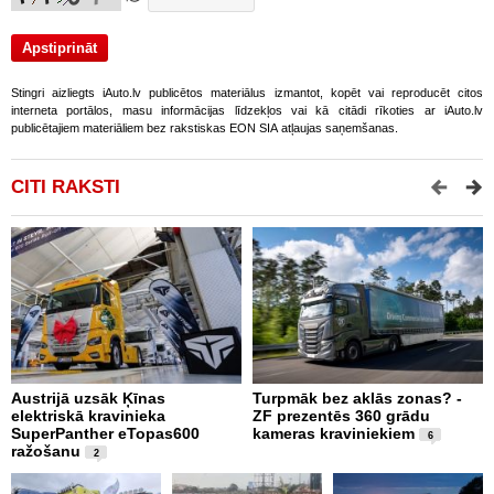
Stingri aizliegts iAuto.lv publicētos materiālus izmantot, kopēt vai reproducēt citos
interneta portālos, masu informācijas līdzekļos vai kā citādi rīkoties ar iAuto.lv
publicētajiem materiāliem bez rakstiskas EON SIA atļaujas saņemšanas.
CITI RAKSTI
Austrijā uzsāk Ķīnas
Turpmāk bez aklās zonas? -
B
elektriskā kravinieka
ZF prezentēs 360 grādu
d
SuperPanther eTopas600
kameras kraviniekiem
N
6
ražošanu
2