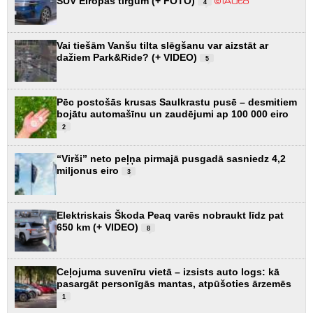
SUV Eiropas tirgum (+ FOTO)
4
Vai tiešām Vanšu tilta slēgšanu var aizstāt ar
dažiem Park&Ride? (+ VIDEO)
5
Pēc postošās krusas Saulkrastu pusē – desmitiem
bojātu automašīnu un zaudējumi ap 100 000 eiro
2
“Virši” neto peļņa pirmajā pusgadā sasniedz 4,2
miljonus eiro
3
Elektriskais Škoda Peaq varēs nobraukt līdz pat
650 km (+ VIDEO)
8
Ceļojuma suvenīru vietā – izsists auto logs: kā
pasargāt personīgās mantas, atpūšoties ārzemēs
1