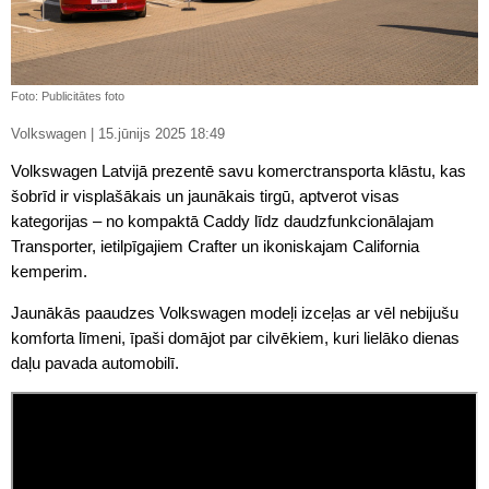
Foto: Publicitātes foto
Volkswagen | 15.jūnijs 2025 18:49
Volkswagen Latvijā prezentē savu komerctransporta klāstu, kas
šobrīd ir visplašākais un jaunākais tirgū, aptverot visas
kategorijas – no kompaktā Caddy līdz daudzfunkcionālajam
Transporter, ietilpīgajiem Crafter un ikoniskajam California
kemperim.
Jaunākās paaudzes Volkswagen modeļi izceļas ar vēl nebijušu
komforta līmeni, īpaši domājot par cilvēkiem, kuri lielāko dienas
daļu pavada automobilī.