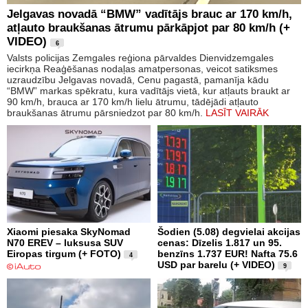
Jelgavas novadā “BMW” vadītājs brauc ar 170 km/h,
atļauto braukšanas ātrumu pārkāpjot par 80 km/h (+
VIDEO)
6
Valsts policijas Zemgales reģiona pārvaldes Dienvidzemgales
iecirkņa Reaģēšanas nodaļas amatpersonas, veicot satiksmes
uzraudzību Jelgavas novadā, Cenu pagastā, pamanīja kādu
“BMW” markas spēkratu, kura vadītājs vietā, kur atļauts braukt ar
90 km/h, brauca ar 170 km/h lielu ātrumu, tādējādi atļauto
braukšanas ātrumu pārsniedzot par 80 km/h.
LASĪT VAIRĀK
Xiaomi piesaka SkyNomad
Šodien (5.08) degvielai akcijas
N70 EREV – luksusa SUV
cenas: Dīzelis 1.817 un 95.
Eiropas tirgum (+ FOTO)
benzīns 1.737 EUR! Nafta 75.6
4
USD par barelu (+ VIDEO)
9