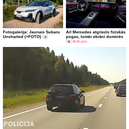
Fotogalerija: Jaunais Subaru
Arī Mercedes atgriezīs fiziskās
Uncharted (+FOTO)
pogas, tomēr ekrāni dominēs
3
6