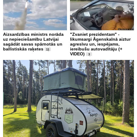
Aizsardzības ministrs norāda
"Zvaniet prezidentam" -
uz nepieciešamību Latvijai
likumsargi Āgenskalnā aiztur
sagādāt savas spārnotās un
agresīvu un, iespējams,
ballistiskās raķetes
iereibušu autovadītāju (+
11
VIDEO)
3