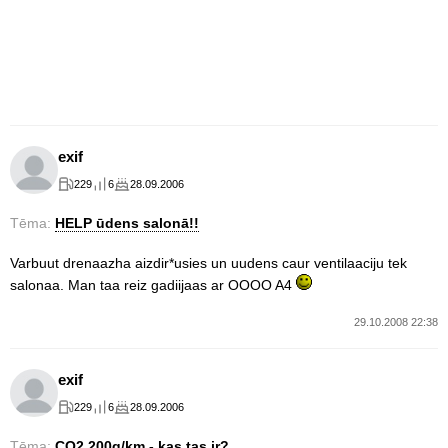
exif
229
6
28.09.2006
Tēma:
HELP ūdens salonā!!
Varbuut drenaazha aizdir*usies un uudens caur ventilaaciju tek
salonaa. Man taa reiz gadiijaas ar OOOO A4
29.10.2008 22:38
exif
229
6
28.09.2006
Tēma:
CO2 200g/km - kas tas ir?