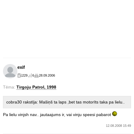
exif
229
6
28.09.2006
Tēma:
Tirgoju Patrol, 1998
cobra30 rakstīja: Mašiņš ta laps ,bet tas motorīts taka pa lielu..
Pa lielu vinjsh nav.. jautaajums ir, vai vinju speesi pabarot
12.08.2008 15:49