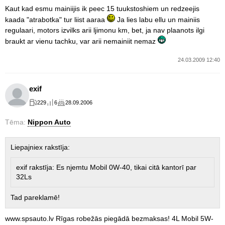
Kaut kad esmu mainiijis ik peec 15 tuukstoshiem un redzeejis
kaada "atrabotka" tur liist aaraa
Ja lies labu ellu un mainiis
regulaari, motors izvilks arii ljimonu km, bet, ja nav plaanots ilgi
braukt ar vienu tachku, var arii nemainiit nemaz
24.03.2009 12:40
exif
229
6
28.09.2006
Tēma:
Nippon Auto
Liepajniex rakstīja:
exif rakstīja: Es njemtu Mobil 0W-40, tikai citā kantorī par
32Ls
Tad pareklamē!
www.spsauto.lv Rīgas robežās piegādā bezmaksas! 4L Mobil 5W-