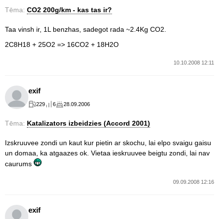
Tēma:
CO2 200g/km - kas tas ir?
Taa vinsh ir, 1L benzhas, sadegot rada ~2.4Kg CO2.
2C8H18 + 25O2 => 16CO2 + 18H2O
10.10.2008 12:11
exif
229
6
28.09.2006
Tēma:
Katalizators izbeidzies (Accord 2001)
Izskruuvee zondi un kaut kur pietin ar skochu, lai elpo svaigu gaisu
un domaa, ka atgaazes ok. Vietaa ieskruuvee beigtu zondi, lai nav
caurums
09.09.2008 12:16
exif