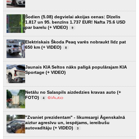
Šodien (5.08) degvielai akcijas cenas: Dīzelis
1.817 un 95. benzīns 1.737 EUR! Nafta 75.6 USD
par barelu (+ VIDEO)
9
Elektriskais Škoda Peaq varēs nobraukt līdz pat
650 km (+ VIDEO)
8
Jaunais KIA Seltos nāks palīgā populārajam KIA
Sportage (+ VIDEO)
Netālu no Salaspils aizdedzies kravas auto (+
FOTO)
4
"Zvaniet prezidentam" - likumsargi Āgenskalnā
aiztur agresīvu un, iespējams, iereibušu
autovadītāju (+ VIDEO)
3