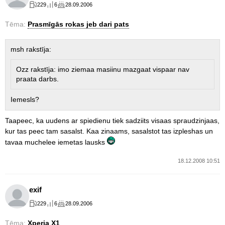
229
6
28.09.2006
Tēma:
Prasmīgās rokas jeb dari pats
msh rakstīja:
Ozz rakstīja: imo ziemaa masiinu mazgaat vispaar nav
praata darbs.
Iemesls?
Taapeec, ka uudens ar spiedienu tiek sadziits visaas spraudzinjaas,
kur tas peec tam sasalst. Kaa zinaams, sasalstot tas izpleshas un
tavaa muchelee iemetas lausks
18.12.2008 10:51
exif
229
6
28.09.2006
Tēma:
Xperia X1