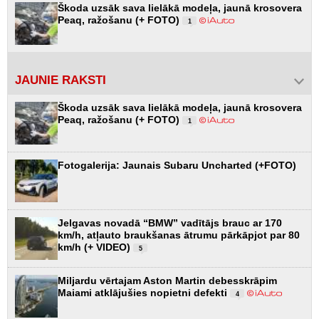
Škoda uzsāk sava lielākā modeļa, jaunā krosovera
Peaq, ražošanu (+ FOTO)
1
JAUNIE RAKSTI
Škoda uzsāk sava lielākā modeļa, jaunā krosovera
Peaq, ražošanu (+ FOTO)
1
Fotogalerija: Jaunais Subaru Uncharted (+FOTO)
Jelgavas novadā “BMW” vadītājs brauc ar 170
km/h, atļauto braukšanas ātrumu pārkāpjot par 80
km/h (+ VIDEO)
5
Miljardu vērtajam Aston Martin debesskrāpim
Maiami atklājušies nopietni defekti
4