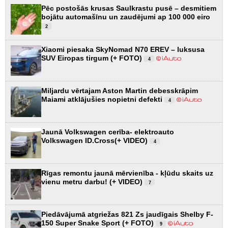
Pēc postošās krusas Saulkrastu pusē – desmitiem
bojātu automašīnu un zaudējumi ap 100 000 eiro
2
Xiaomi piesaka SkyNomad N70 EREV – luksusa
SUV Eiropas tirgum (+ FOTO)
4
Miljardu vērtajam Aston Martin debesskrāpim
Maiami atklājušies nopietni defekti
4
Jaunā Volkswagen cerība- elektroauto
Volkswagen ID.Cross(+ VIDEO)
4
Rīgas remontu jaunā mērvienība - kļūdu skaits uz
vienu metru darbu! (+ VIDEO)
7
Piedāvājumā atgriežas 821 Zs jaudīgais Shelby F-
150 Super Snake Sport (+ FOTO)
9