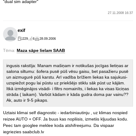
"dual sim adapter"
27.11.2008 16:37
exif
229
6
28.09.2006
Tēma:
Maza sāpe lielam SAAB
ingusis rakstīja: Manam mašiņam ir notikušas jocīgas lietiņas ar
salona siltumu: šofera pusē pūš vēsu gaisu, bet pasažieru pusē
un aizmugurē pūš karstu. Arī vadība brīžiem liekas ka sajukusi-
uzspiežot pogu lai pūstu uz priekšējo stiklu sāk pūst uz kājām.
Itkā izmēginājos visādi- i filtrs nomainīts, i liekas ka visas lūciņas
strāda ( laikam). Varbūt kādam ir kāda gudra doma par vainu??
Ak, auto ir 9-5 pikaps.
Uztaisi klimai self diagnostic - iedarbiniautinju , uz klimas nospied
reizee AUTO + OFF. Ja buus kas nopliisis, izmetiis kljuudas kodu.
Peec tam googlee meklee koda atshifreejumu. Da vispaar
iegriezies saabclub.lv