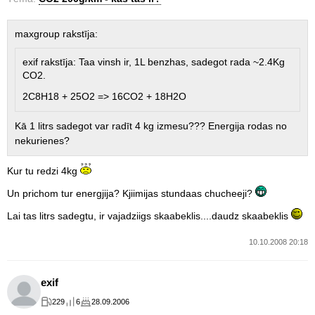
maxgroup rakstīja:
exif rakstīja: Taa vinsh ir, 1L benzhas, sadegot rada ~2.4Kg
CO2.
2C8H18 + 25O2 => 16CO2 + 18H2O
Kā 1 litrs sadegot var radīt 4 kg izmesu??? Energija rodas no
nekurienes?
Kur tu redzi 4kg
Un prichom tur energjija? Kjiimijas stundaas chucheeji?
Lai tas litrs sadegtu, ir vajadziigs skaabeklis....daudz skaabeklis
10.10.2008 20:18
exif
229
6
28.09.2006