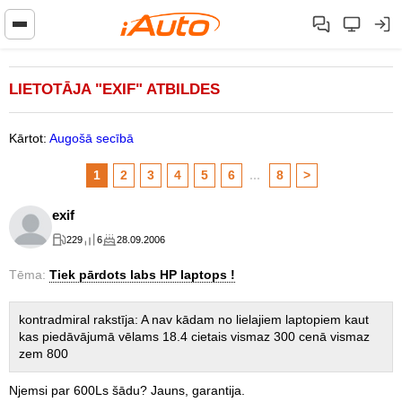
LIETOTĀJA "EXIF" ATBILDES
Kārtot:
Augošā secībā
1
2
3
4
5
6
...
8
>
exif
229
6
28.09.2006
Tēma:
Tiek pārdots labs HP laptops !
kontradmiral rakstīja: A nav kādam no lielajiem laptopiem kaut
kas piedāvājumā vēlams 18.4 cietais vismaz 300 cenā vismaz
zem 800
Njemsi par 600Ls šādu? Jauns, garantija.