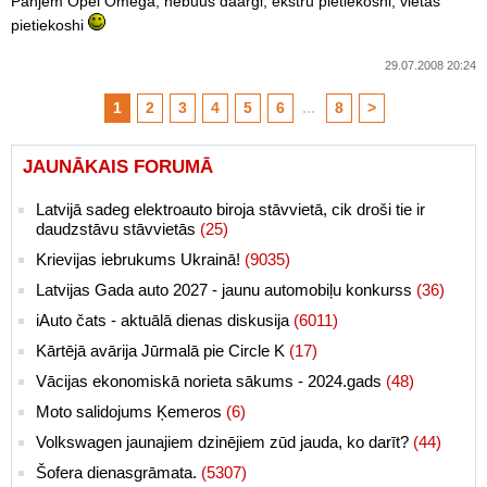
Panjem Opel Omega, nebuus daargi, ekstru pietiekoshi, vietas
pietiekoshi
29.07.2008 20:24
1
2
3
4
5
6
...
8
>
JAUNĀKAIS FORUMĀ
Latvijā sadeg elektroauto biroja stāvvietā, cik droši tie ir
daudzstāvu stāvvietās
(25)
Krievijas iebrukums Ukrainā!
(9035)
Latvijas Gada auto 2027 - jaunu automobiļu konkurss
(36)
iAuto čats - aktuālā dienas diskusija
(6011)
Kārtējā avārija Jūrmalā pie Circle K
(17)
Vācijas ekonomiskā norieta sākums - 2024.gads
(48)
Moto salidojums Ķemeros
(6)
Volkswagen jaunajiem dzinējiem zūd jauda, ko darīt?
(44)
Šofera dienasgrāmata.
(5307)