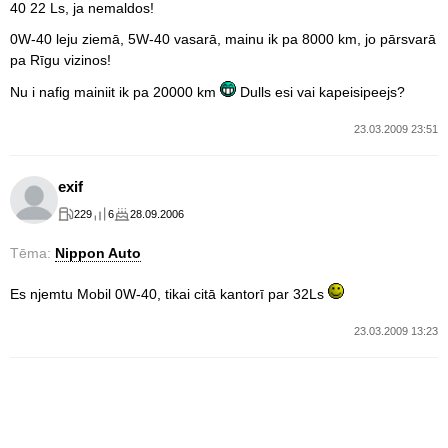
40 22 Ls, ja nemaldos!
0W-40 leju ziemā, 5W-40 vasarā, mainu ik pa 8000 km, jo pārsvarā
pa Rīgu vizinos!
Nu i nafig mainiit ik pa 20000 km
Dulls esi vai kapeisipeejs?
23.03.2009 23:51
exif
229
6
28.09.2006
Tēma:
Nippon Auto
Es njemtu Mobil 0W-40, tikai citā kantorī par 32Ls
23.03.2009 13:23