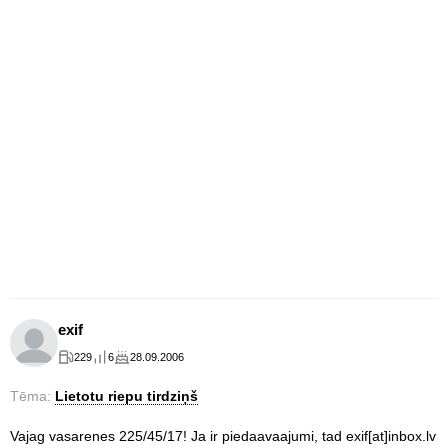
exif
229
6
28.09.2006
Tēma:
Lietotu riepu tirdziņš
Vajag vasarenes 225/45/17! Ja ir piedaavaajumi, tad exif[at]inbox.lv