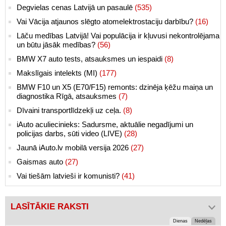
Degvielas cenas Latvijā un pasaulē
(535)
Vai Vācija atjaunos slēgto atomelektrostaciju darbību?
(16)
Lāču medības Latvijā! Vai populācija ir kļuvusi nekontrolējama
un būtu jāsāk medības?
(56)
BMW X7 auto tests, atsauksmes un iespaidi
(8)
Makslīgais intelekts (MI)
(177)
BMW F10 un X5 (E70/F15) remonts: dzinēja ķēžu maiņa un
diagnostika Rīgā, atsauksmes
(7)
Dīvaini transportlīdzekļi uz ceļa.
(8)
iAuto aculiecinieks: Sadursme, aktuālie negadījumi un
policijas darbs, sūti video (LIVE)
(28)
Jaunā iAuto.lv mobilā versija 2026
(27)
Gaismas auto
(27)
Vai tiešām latvieši ir komunisti?
(41)
LASĪTĀKIE RAKSTI
Dienas
Nedēļas