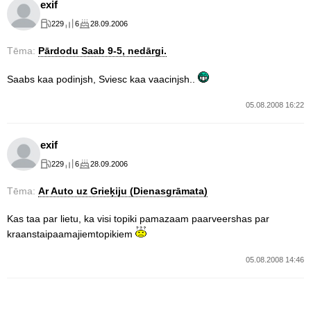
exif
229
6
28.09.2006
Tēma:
Pārdodu Saab 9-5, nedārgi.
Saabs kaa podinjsh, Sviesc kaa vaacinjsh..
05.08.2008 16:22
exif
229
6
28.09.2006
Tēma:
Ar Auto uz Grieķiju (Dienasgrāmata)
Kas taa par lietu, ka visi topiki pamazaam paarveershas par
kraanstaipaamajiemtopikiem
05.08.2008 14:46