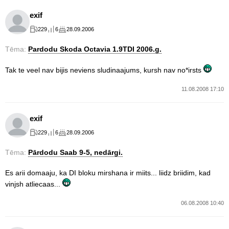
exif
229
6
28.09.2006
Tēma:
Pardodu Skoda Octavia 1.9TDI 2006.g.
Tak te veel nav bijis neviens sludinaajums, kursh nav no*irsts
11.08.2008 17:10
exif
229
6
28.09.2006
Tēma:
Pārdodu Saab 9-5, nedārgi.
Es arii domaaju, ka DI bloku mirshana ir miits... liidz briidim, kad
vinjsh atliecaas...
06.08.2008 10:40