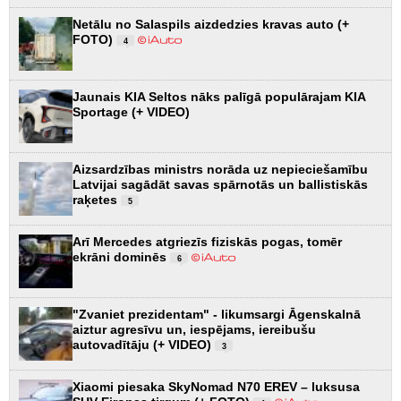
Netālu no Salaspils aizdedzies kravas auto (+
FOTO)
4
Jaunais KIA Seltos nāks palīgā populārajam KIA
Sportage (+ VIDEO)
Aizsardzības ministrs norāda uz nepieciešamību
Latvijai sagādāt savas spārnotās un ballistiskās
raķetes
5
Arī Mercedes atgriezīs fiziskās pogas, tomēr
ekrāni dominēs
6
"Zvaniet prezidentam" - likumsargi Āgenskalnā
aiztur agresīvu un, iespējams, iereibušu
autovadītāju (+ VIDEO)
3
Xiaomi piesaka SkyNomad N70 EREV – luksusa