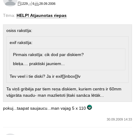
229
6
28.09.2006
Tēma:
HELP! Atjaunotas riepas
osiss rakstīja:
exif rakstīja:
Pirmais rakstīja: cik dod par diskiem?
bleķa.... praktiski jauniem...
Tev veel i tie diski? Ja ir exif[]inbox[]lv
Ta viņš gribēja par tiem reņa diskiem, kuriem centrs ir 60mm
vājprāta naudu- man mazlietoti ļitaki sanāca lētāk...
pokuj...taapat saujaucu...man vajag 5 x 110
30.09.2009 14:33