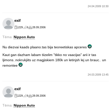
24.04.2009 10:30
exif
229
6
28.09.2006
Tēma:
Nippon Auto
Nu diezvai kaads plaano.tas bija teoreetiskas apceres
Kaut gan dazham labam tiizelim "tikko no vaacijas" arii ir tas
ljimons..nokrukjiits uz magjiskiem 180k un letinjsh lej un brauc.. un
remontee
24.03.2009 13:45
exif
229
6
28.09.2006
Tēma:
Nippon Auto