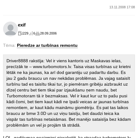
13.11.2008 17:08
exif
229
6
28.09.2006
Tēma:
Pieredze ar turbīnas remontu
Driver8888 rakstīja: Vel ir viens kantoris uz Maskavas ielas,
precīzāk te – www.turbomotors.lv. Taisa visas turbīnas uz krietni
lētāk ne ka jaunas, ka arī dod garantiju uz padarītu darbu. Es
jau 2 gadu braucu un nav nekādas problēmas. Ja vajag sataisīt
turbīnu tad es taisītu tikai tur, jo piemēram gribēju aizbraukt uz
dīzeļ centru bet tiem tikai par izjaukšanu ņem naudu, bet
Turbomotoram tā ir bezmaksas. Vel ir kaut kur uz to pašu pusi
kādi čomi, bet tiem kaut kādi ne īpaši veicas ar jaunas turbīnas
remontiem, ar kaut kādu maināmu giomētriju. Es pat tas laikos
braucu ar bmw 3.0D un uz viņu taisīju, bet daudzi teica ka
vispār tas turbīnas netaisāmas. Bet manējo sataisīja bez kādam
problēmām un vel jo projām tā strādā.
LOL, gadiijumaa neaizmirsi pierakstiit, ka straadaa turbomotors.lv