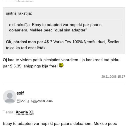
sintris rakstīja:
exif rakstīja: Ebay to adapteri var nopirkt par paaris
dolaariem. Meklee peec "dual sim adapter"
Ok, pārdosi man par 4$ ? Varka Tev 100% Ņemšu duci, Šveiks
teica ka tad esot lētāk.
Oj kaa te visiem patiik piesipties vaardiem.. ja konkreeti tad pirku
par $ 5.35, shippings bija free!
29.11.2008 15:17
exif
229
6
28.09.2006
Tēma:
Xperia X1
Ebay to adapteri var nopirkt par paaris dolaariem. Meklee peec