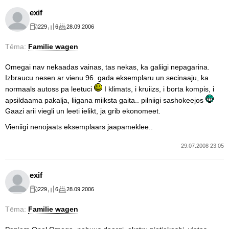
exif
229
6
28.09.2006
Tēma:
Familie wagen
Omegai nav nekaadas vainas, tas nekas, ka galiigi nepagarina.
Izbraucu nesen ar vienu 96. gada eksemplaru un secinaaju, ka
normaals autoss pa leetuci
I klimats, i kruiizs, i borta kompis, i
apsildaama pakalja, liigana miiksta gaita.. pilniigi sashokeejos
Gaazi arii viegli un leeti ielikt, ja grib ekonomeet.
Vieniigi nenojaats eksemplaars jaapameklee..
29.07.2008 23:05
exif
229
6
28.09.2006
Tēma:
Familie wagen