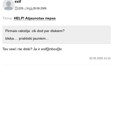
exif
229
6
28.09.2006
Tēma:
HELP! Atjaunotas riepas
Pirmais rakstīja: cik dod par diskiem?
bleķa.... praktiski jauniem...
Tev veel i tie diski? Ja ir exif[]inbox[]lv
30.09.2009 14:15