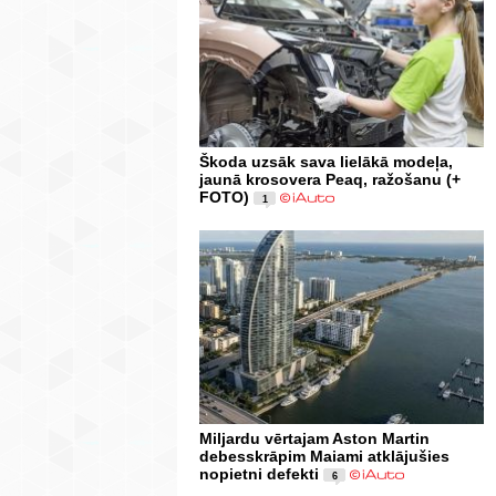
Škoda uzsāk sava lielākā modeļa,
jaunā krosovera Peaq, ražošanu (+
FOTO)
1
Miljardu vērtajam Aston Martin
debesskrāpim Maiami atklājušies
nopietni defekti
6