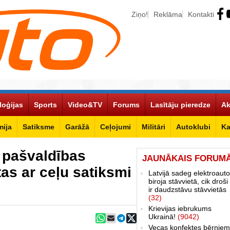
Ziņo!
Reklāma
Kontakti
loģijas
Sports
Video&TV
Forums
Lasītāju pieredze
Ak
ija
Satiksme
Garāžā
Ceļojumi
Militāri
Autoklubi
Ka
 pašvaldības
JAUNĀKAIS FORUM
ītas ar ceļu satiksmi
Latvijā sadeg elektroauto
biroja stāvvietā, cik droši 
ir daudzstāvu stāvvietās
(32)
Krievijas iebrukums
Ukrainā!
(9042)
Vecas konfektes bērniem