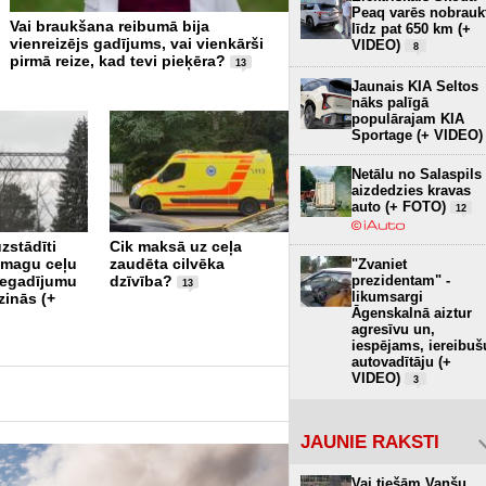
Peaq varēs nobrauk
Vai braukšana reibumā bija
VIDEO EKSPERIMENTS: Ap
līdz pat 650 km (+
vienreizējs gadījums, vai vienkārši
kravas auto ar mikroautob
VIDEO)
8
pirmā reize, kad tevi pieķēra?
“dūša papēžos”; teju visi 
13
apdzīšanas manevru veic p
Jaunais KIA Seltos
bīstami (+ VIDEO)
26
nāks palīgā
populārajam KIA
Sportage (+ VIDEO)
Netālu no Salaspils
aizdedzies kravas
auto (+ FOTO)
12
uzstādīti
Cik maksā uz ceļa
 smagu ceļu
zaudēta cilvēka
Ceļu satiksmes
"Zvaniet
prezidentam" -
negadījumu
dzīvība?
drošības jomā saskata
13
likumsargi
zinās (+
vietu vērā ņemamiem
Āgenskalnā aiztur
uzlabojumiem
19
agresīvu un,
iespējams, iereibuš
autovadītāju (+
VIDEO)
3
JAUNIE RAKSTI
Vai tiešām Vanšu