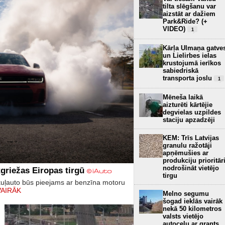
tilta slēgšanu var
aizstāt ar dažiem
Park&Ride? (+
VIDEO)
1
Kārļa Ulmaņa gatve
un Lielirbes ielas
krustojumā ierīkos
sabiedriskā
transporta joslu
1
Mēneša laikā
aizturēti kārtējie
degvielas uzpildes
staciju apzadzēji
KEM: Trīs Latvijas
granulu ražotāji
apņēmušies ar
produkciju prioritār
nodrošināt vietējo
griežas Eiropas tirgū
tirgu
kuļauto būs pieejams ar benzīna motoru
VAIRĀK
Melno segumu
šogad ieklās vairāk
nekā 50 kilometros
valsts vietējo
autoceļu ar grants