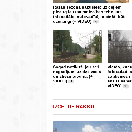
Ražas sezona sākusies: uz ceļiem
pieaug lauksaimniecības tehnikas
intensitāte, autovadītāji aicināti būt
uzmanīgi (+ VIDEO)
4
Šogad notikuši jau seši
Vietās, kur 
negadījumi uz dzelzceļa
fotoradari,
un sliežu tuvumā (+
satiksmes 
VIDEO)
skaits sama
6
VIDEO)
10
IZCELTIE RAKSTI