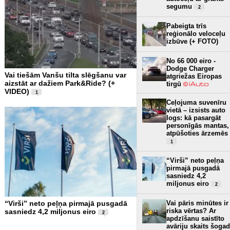
segumu
2
Pabeigta trīs
reģionālo veloceļu
izbūve (+ FOTO)
No 66 000 eiro -
Dodge Charger
Vai tiešām Vanšu tilta slēgšanu var
atgriežas Eiropas
aizstāt ar dažiem Park&Ride? (+
tirgū
VIDEO)
1
Ceļojuma suvenīru
vietā – izsists auto
logs: kā pasargāt
personīgās mantas,
atpūšoties ārzemēs
1
“Virši” neto peļņa
pirmajā pusgadā
sasniedz 4,2
miljonus eiro
2
Vai pāris minūtes ir
“Virši” neto peļņa pirmajā pusgadā
riska vērtas? Ar
sasniedz 4,2 miljonus eiro
2
apdzīšanu saistīto
avāriju skaits šogad