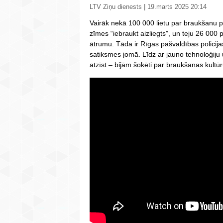
LTV Ziņu dienests | 19.marts 2025 20:14
Vairāk nekā 100 000 lietu par braukšanu pa
zīmes “iebraukt aizliegts”, un teju 26 000 p
ātrumu. Tāda ir Rīgas pašvaldības policija
satiksmes jomā. Līdz ar jauno tehnoloģiju u
atzīst – bijām šokēti par braukšanas kultūr