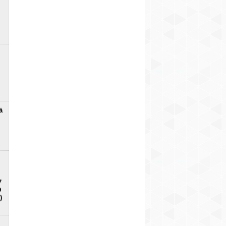
ā
7
D
)