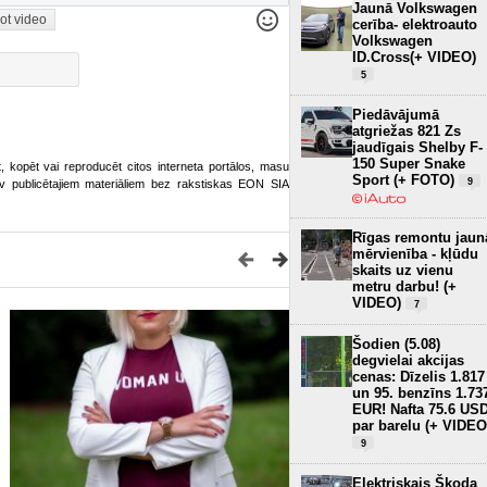
Jaunā Volkswagen
ot video
cerība- elektroauto
Volkswagen
ID.Cross(+ VIDEO)
5
Piedāvājumā
atgriežas 821 Zs
jaudīgais Shelby F-
150 Super Snake
ot, kopēt vai reproducēt citos interneta portālos, masu
Sport (+ FOTO)
9
o.lv publicētajiem materiāliem bez rakstiskas EON SIA
Rīgas remontu jaun
mērvienība - kļūdu
skaits uz vienu
metru darbu! (+
VIDEO)
7
Šodien (5.08)
degvielai akcijas
cenas: Dīzelis 1.817
un 95. benzīns 1.73
EUR! Nafta 75.6 US
par barelu (+ VIDEO
9
Elektriskais Škoda