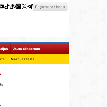
Reģistrēties / Ienākt
cijas
Jautā ekspertam
rte
Reakcijas tests
Ā
tie
!