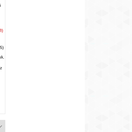
i
8)
5)
gā,
uz