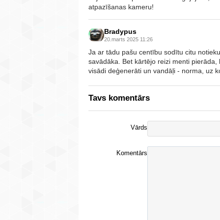
atpazīšanas kameru!
Bradypus
20.marts 2025 11:26
Ja ar tādu pašu centību sodītu citu notiek
savādāka. Bet kārtējo reizi menti pierāda, 
visādi deģenerāti un vandāļi - norma, uz 
Tavs komentārs
Vārds
Komentārs