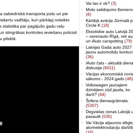
Vai tas ir ok?
(3)
Moto salidojums Ķemero
 sabiedriskā transporta joslu un pie
(8)
ieķertu vadītāju, kuri pārkāpj noteikto
Kārtējā avārija Jūrmalā p
Circle K
(18)
s statistika par pagājušo gadu ceļu
Eksotiskie auto Latvijā 2
n stingrākas kontroles ieviešanu policisti
– varenauto Rīgā, reti au
u pilsētā.
un iAuto carspotting
(79)
Latvijas Gada auto 2027 
jaunu automobiļu konkur
(36)
iAuto čats - aktuālā dien
diskusija
(6011)
Vācijas ekonomiskā nori
sākums - 2024.gads
(48)
Volkswagen jaunajiem
dzinējiem zūd jauda, ko
darīt?
(44)
Šofera dienasgrāmata.
(5307)
Degvielas cenas Latvijā 
pasaulē
(535)
Vai Vācija atjaunos slēgt
atomelektrostaciju darbī
(16)