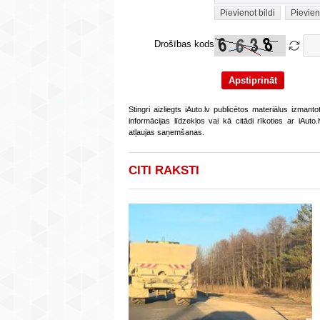
Pievienot bildi
Pievien
Drošības kods
Stingri aizliegts iAuto.lv publicētos materiālus izmant
informācijas līdzekļos vai kā citādi rīkoties ar iAut
atļaujas saņemšanas.
CITI RAKSTI