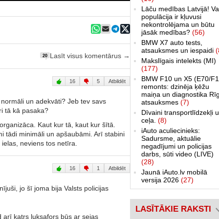
Lāču medības Latvijā! Va
populācija ir kļuvusi
nekontrolējama un būtu
jāsāk medības?
(56)
BMW X7 auto tests,
atsauksmes un iespaidi
(
Lasīt visus komentārus →
20
Makslīgais intelekts (MI)
(177)
BMW F10 un X5 (E70/F1
16
5
Atbildēt
remonts: dzinēja ķēžu
maiņa un diagnostika Rī
et normāli un adekvāti? Jeb tev savs
atsauksmes
(7)
ri tā kā pasaka?
Dīvaini transportlīdzekļi 
ceļa.
(8)
rganizāca. Kaut kur tā, kaut kur šītā.
iAuto aculiecinieks:
i tādi minimāli un apšaubāmi. Arī stabini
Sadursme, aktuālie
ielas, neviens tos netīra.
negadījumi un policijas
darbs, sūti video (LIVE)
(28)
16
1
Atbildēt
Jaunā iAuto.lv mobilā
versija 2026
(27)
juši, jo šī joma bija Valsts policijas
LASĪTĀKIE RAKSTI
 arī katrs luksafors būs ar sejas