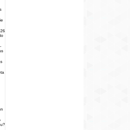
s
ie
026
to
-
ss
as
eta
un
o
bu?