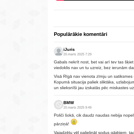
Populārākie komentāri
iJuris
20.marts 2025 7:29
Gabals nekrīt nost, bet vai arī tev tas šķi
viedoklis nav un tu uzreiz, bez ierunām da
Visā Rīgā nav vienota zīmju un satiksmes o
Kopumā situacija paliek sliktāka, uzlabojum
un slieksnīši jau izskatās pēc miskastes uz 
BMW
20.marts 2025 9:49
Poliči šokā, cik daudz naudas nebija nopelnī
pārziņā!
Vajadzētu vēl palielināt sodus gājējiem, tad