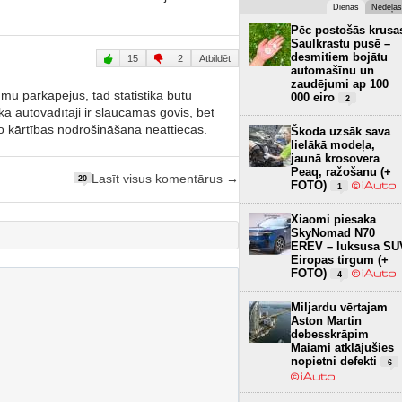
Dienas
Nedēļas
Pēc postošās krusa
Saulkrastu pusē –
desmitiem bojātu
15
2
Atbildēt
automašīnu un
zaudējumi ap 100
umu pārkāpējus, tad statistika būtu
000 eiro
2
ka autovadītāji ir slaucamās govis, bet
ko kārtības nodrošināšana neattiecas.
Škoda uzsāk sava
lielākā modeļa,
jaunā krosovera
Peaq, ražošanu (+
Lasīt visus komentārus →
20
FOTO)
1
Xiaomi piesaka
SkyNomad N70
EREV – luksusa SU
Eiropas tirgum (+
FOTO)
4
Miljardu vērtajam
Aston Martin
debesskrāpim
Maiami atklājušies
nopietni defekti
6