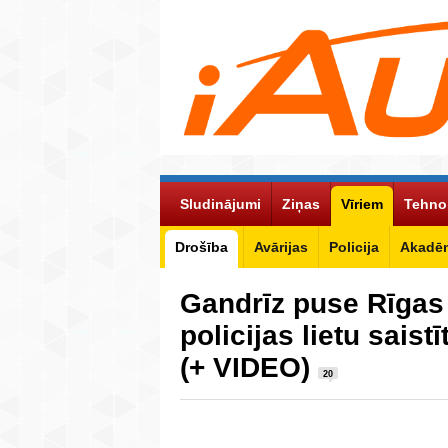
Sludinājumi
Ziņas
Vīriem
Tehno
Drošība
Avārijas
Policija
Akadēm
Gandrīz puse Rīgas
policijas lietu saist
(+ VIDEO)
20