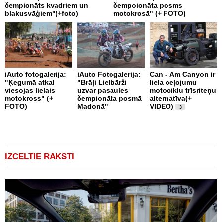
čempionāts kvadriem un
čempoionāta posms
blakusvāģiem"(+foto)
motokrosā" (+ FOTO)
A
iAuto fotogalerija:
iAuto Fotogalerija:
Can - Am Canyon ir
D
"Ķegumā atkal
"Brāļi Lielbārži
liela ceļojumu
R
viesojas lielais
uzvar pasaules
motociklu trīsriteņu
motokross" (+
čempionāta posmā
alternatīva(+
FOTO)
Madonā"
VIDEO)
3
IZCELTIE RAKSTI