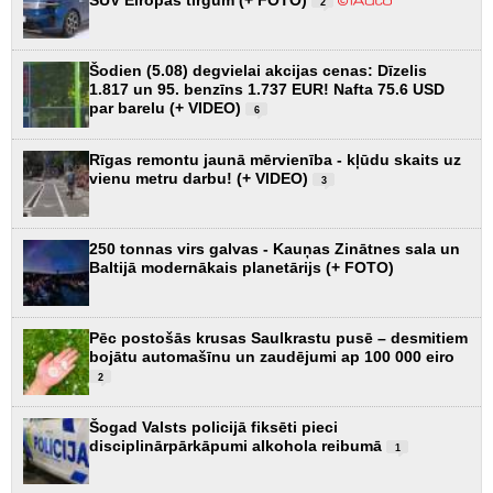
2
Šodien (5.08) degvielai akcijas cenas: Dīzelis
1.817 un 95. benzīns 1.737 EUR! Nafta 75.6 USD
par barelu (+ VIDEO)
6
Rīgas remontu jaunā mērvienība - kļūdu skaits uz
vienu metru darbu! (+ VIDEO)
3
250 tonnas virs galvas - Kauņas Zinātnes sala un
Baltijā modernākais planetārijs (+ FOTO)
Pēc postošās krusas Saulkrastu pusē – desmitiem
bojātu automašīnu un zaudējumi ap 100 000 eiro
2
Šogad Valsts policijā fiksēti pieci
disciplinārpārkāpumi alkohola reibumā
1