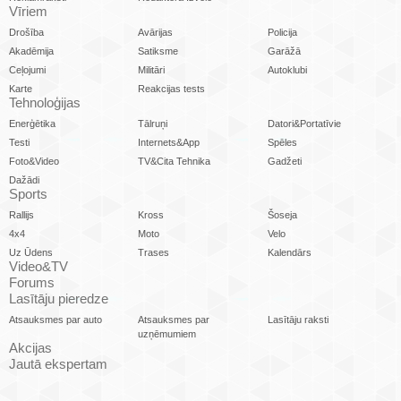
Vīriem
Drošība
Avārijas
Policija
Akadēmija
Satiksme
Garāžā
Ceļojumi
Militāri
Autoklubi
Karte
Reakcijas tests
Tehnoloģijas
Enerģētika
Tālruņi
Datori&Portatīvie
Testi
Internets&App
Spēles
Foto&Video
TV&Cita Tehnika
Gadžeti
Dažādi
Sports
Rallijs
Kross
Šoseja
4x4
Moto
Velo
Uz Ūdens
Trases
Kalendārs
Video&TV
Forums
Lasītāju pieredze
Atsauksmes par auto
Atsauksmes par
Lasītāju raksti
uzņēmumiem
Akcijas
Jautā ekspertam