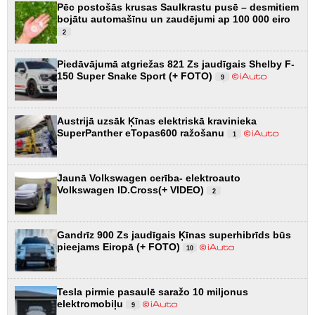
Pēc postošās krusas Saulkrastu pusē – desmitiem
bojātu automašīnu un zaudējumi ap 100 000 eiro
2
Piedāvājumā atgriežas 821 Zs jaudīgais Shelby F-
150 Super Snake Sport (+ FOTO)
9
Austrijā uzsāk Ķīnas elektriskā kravinieka
SuperPanther eTopas600 ražošanu
1
Jaunā Volkswagen cerība- elektroauto
Volkswagen ID.Cross(+ VIDEO)
2
Gandrīz 900 Zs jaudīgais Ķīnas superhibrīds būs
pieejams Eiropā (+ FOTO)
10
Tesla pirmie pasaulē saražo 10 miljonus
elektromobiļu
9