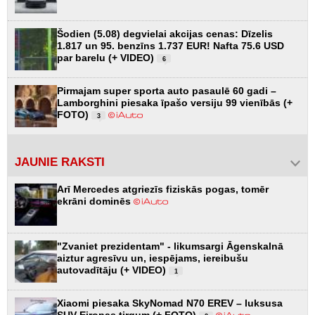
Šodien (5.08) degvielai akcijas cenas: Dīzelis
1.817 un 95. benzīns 1.737 EUR! Nafta 75.6 USD
par barelu (+ VIDEO)
6
Pirmajam super sporta auto pasaulē 60 gadi –
Lamborghini piesaka īpašo versiju 99 vienībās (+
FOTO)
3
JAUNIE RAKSTI
Arī Mercedes atgriezīs fiziskās pogas, tomēr
ekrāni dominēs
"Zvaniet prezidentam" - likumsargi Āgenskalnā
aiztur agresīvu un, iespējams, iereibušu
autovadītāju (+ VIDEO)
1
Xiaomi piesaka SkyNomad N70 EREV – luksusa
SUV Eiropas tirgum (+ FOTO)