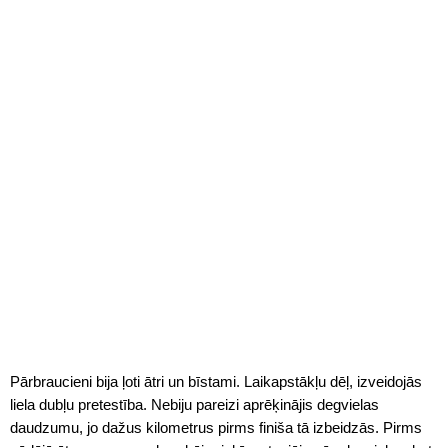
Pārbraucieni bija ļoti ātri un bīstami. Laikapstākļu dēļ, izveidojās
liela dubļu pretestība. Nebiju pareizi aprēķinājis degvielas
daudzumu, jo dažus kilometrus pirms finiša tā izbeidzās. Pirms