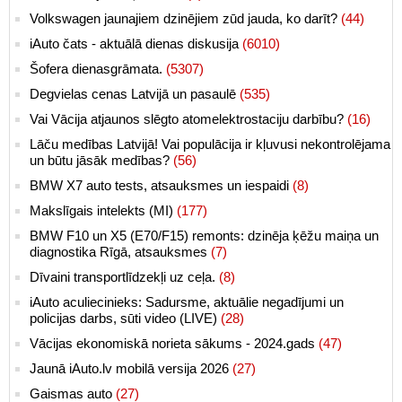
Volkswagen jaunajiem dzinējiem zūd jauda, ko darīt?
(44)
iAuto čats - aktuālā dienas diskusija
(6010)
Šofera dienasgrāmata.
(5307)
Degvielas cenas Latvijā un pasaulē
(535)
Vai Vācija atjaunos slēgto atomelektrostaciju darbību?
(16)
Lāču medības Latvijā! Vai populācija ir kļuvusi nekontrolējama
un būtu jāsāk medības?
(56)
BMW X7 auto tests, atsauksmes un iespaidi
(8)
Makslīgais intelekts (MI)
(177)
BMW F10 un X5 (E70/F15) remonts: dzinēja ķēžu maiņa un
diagnostika Rīgā, atsauksmes
(7)
Dīvaini transportlīdzekļi uz ceļa.
(8)
iAuto aculiecinieks: Sadursme, aktuālie negadījumi un
policijas darbs, sūti video (LIVE)
(28)
Vācijas ekonomiskā norieta sākums - 2024.gads
(47)
Jaunā iAuto.lv mobilā versija 2026
(27)
Gaismas auto
(27)