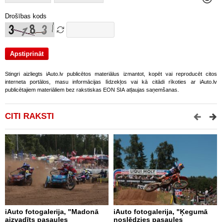
Drošības kods
Stingri aizliegts iAuto.lv publicētos materiālus izmantot, kopēt vai reproducēt citos
interneta portālos, masu informācijas līdzekļos vai kā citādi rīkoties ar iAuto.lv
publicētajiem materiāliem bez rakstiskas EON SIA atļaujas saņemšanas.
CITI RAKSTI
iAuto fotogalerija, "Madonā
iAuto fotogalerija, "Ķegumā
i
aizvadīts pasaules
noslēdzies pasaules
b