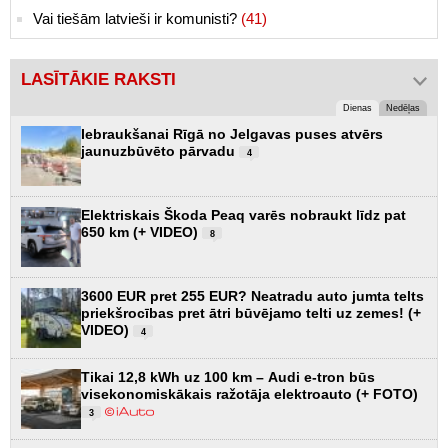
Vai tiešām latvieši ir komunisti?
(41)
LASĪTĀKIE RAKSTI
Dienas
Nedēļas
Iebraukšanai Rīgā no Jelgavas puses atvērs
jaunuzbūvēto pārvadu
4
Elektriskais Škoda Peaq varēs nobraukt līdz pat
650 km (+ VIDEO)
8
3600 EUR pret 255 EUR? Neatradu auto jumta telts
priekšrocības pret ātri būvējamo telti uz zemes! (+
VIDEO)
4
Tikai 12,8 kWh uz 100 km – Audi e-tron būs
visekonomiskākais ražotāja elektroauto (+ FOTO)
3