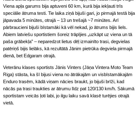
Viena apļa garums bija aptuveni 60 km, kurā bija iekļauti trīs
speciālie ātruma testi. Tie laika ziņā bijuši gari, jo pirmajā testā bija
jāpavada 5 minūtes, otrajā – 13 un trešajā ~7 minūtes. Arī
pārbraucieni bijuši bīstamāki kā vēl nekad, jo ātrums bijis liels.
Abiem latviešu sportistiem šoreiz trāpījies „uzkāpt uz viena un tā
paša grābekļa” – neparedzot lietus dēļ izmainīto trasi, degvielas
patēriņš bijis lielāks, kā rezultātā Jānim pietrūka degviela pirmajā
dienā, bet Edgaram otrajā.
Veterānu klases sportists Jānis Vinters (Jāņa Vintera Moto Team
Riga) stāsta, ka šī bijusi viena no ātrākajām un visbīstamākajām
Enduro trasēm, kādā viņam nācies braukt, jo bijuši brīži, kad
nācās pa trasi traukties ar ātrumu līdz pat 120/130 km/h. Sākumā
sportistam veicās ļoti labi, jo ilgu laiku savā klasē turējies otrajā
vietā.