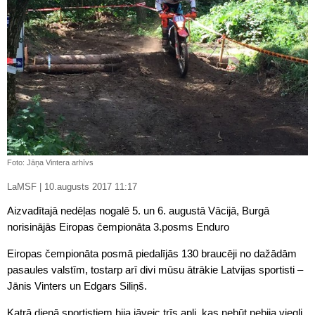
Foto: Jāņa Vintera arhīvs
LaMSF | 10.augusts 2017 11:17
Aizvadītajā nedēļas nogalē 5. un 6. augustā Vācijā, Burgā
norisinājās Eiropas čempionāta 3.posms Enduro
Eiropas čempionāta posmā piedalījās 130 braucēji no dažādām
pasaules valstīm, tostarp arī divi mūsu ātrākie Latvijas sportisti –
Jānis Vinters un Edgars Siliņš.
Katrā dienā sportistiem bija jāveic trīs apļi, kas nebūt nebija viegli.