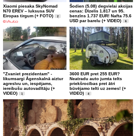
Xiaomi piesaka SkyNomad
Šodien (5.08) degvielai akcijas
N70 EREV – luksusa SUV
cenas: Dīzelis 1.817 un 95.
Eiropas tirgum (+ FOTO)
benzīns 1.737 EUR! Nafta 75.6
2
USD par barelu (+ VIDEO)
6
"Zvaniet prezidentam" -
3600 EUR pret 255 EUR?
likumsargi Āgenskalnā aiztur
Neatradu auto jumta telts
agresīvu un, iespējams,
priekšrocības pret ātri
iereibušu autovadītāju (+
būvējamo telti uz zemes! (+
VIDEO)
VIDEO)
1
4