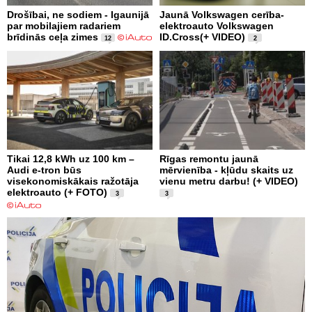
Drošībai, ne sodiem - Igaunijā
Jaunā Volkswagen cerība-
par mobilajiem radariem
elektroauto Volkswagen
brīdinās ceļa zimes
ID.Cross(+ VIDEO)
12
2
Tikai 12,8 kWh uz 100 km –
Rīgas remontu jaunā
Audi e-tron būs
mērvienība - kļūdu skaits uz
visekonomiskākais ražotāja
vienu metru darbu! (+ VIDEO)
elektroauto (+ FOTO)
3
3