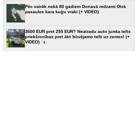
Pēc vairāk nekā 80 gadiem Donavā redzami Otrā
pasaules kara kuģu vraki (+ VIDEO)
3600 EUR pret 255 EUR? Neatradu auto jumta telts
priekšrocības pret ātri būvējamo telti uz zemes! (+
VIDEO)
4