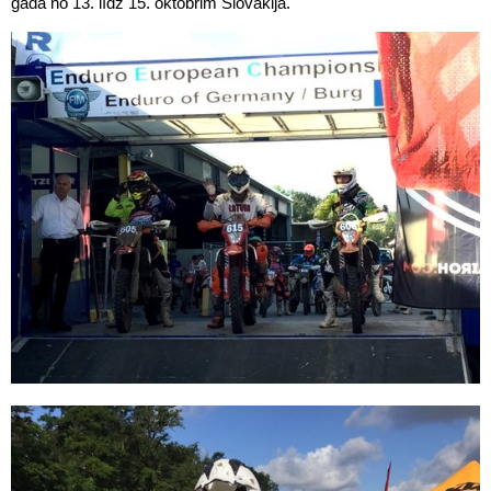
gada no 13. līdz 15. oktobrim Slovākijā.