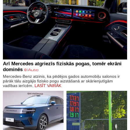
Arī Mercedes atgriezīs fiziskās pogas, tomēr ekrāni
dominēs
Mercedes-Benz atzinis, ka pēdējos gados automobiļu salonos ir
pārāk tālu aizgājis fizisko pogu aizstāšanā ar skārienjutīgām
vadības ierīcēm.
LASĪT VAIRĀK