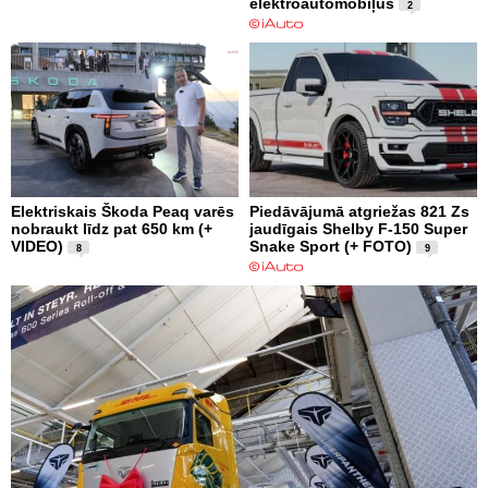
elektroautomobiļus
2
Elektriskais Škoda Peaq varēs
Piedāvājumā atgriežas 821 Zs
nobraukt līdz pat 650 km (+
jaudīgais Shelby F-150 Super
VIDEO)
Snake Sport (+ FOTO)
8
9