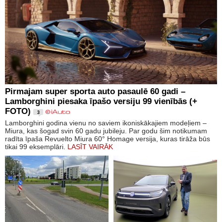
Pirmajam super sporta auto pasaulē 60 gadi –
Lamborghini piesaka īpašo versiju 99 vienībās (+
FOTO)
3
Lamborghini godina vienu no saviem ikoniskākajiem modeļiem –
Miura, kas šogad svin 60 gadu jubileju. Par godu šim notikumam
radīta īpaša Revuelto Miura 60° Homage versija, kuras tirāža būs
tikai 99 eksemplāri.
LASĪT VAIRĀK