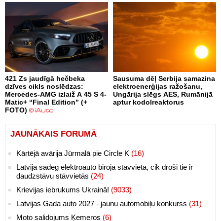
421 Zs jaudīgā hečbeka
Sausuma dēļ Serbija samazina
dzīves cikls noslēdzas:
elektroenerģijas ražošanu,
Mercedes-AMG izlaiž A 45 S 4-
Ungārija slēgs AES, Rumānijā
Matic+ “Final Edition” (+
aptur kodolreaktorus
FOTO)
JAUNĀKAIS FORUMĀ
Kārtējā avārija Jūrmalā pie Circle K
(16)
Latvijā sadeg elektroauto biroja stāvvietā, cik droši tie ir
daudzstāvu stāvvietās
(24)
Krievijas iebrukums Ukrainā!
(9033)
Latvijas Gada auto 2027 - jaunu automobiļu konkurss
(31)
Moto salidojums Ķemeros
(6)