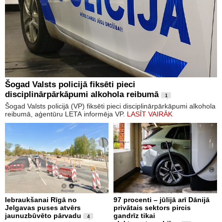
Šogad Valsts policijā fiksēti pieci
disciplinārpārkāpumi alkohola reibumā
1
Šogad Valsts policijā (VP) fiksēti pieci disciplinārpārkāpumi alkohola
reibumā, aģentūru LETA informēja VP.
LASĪT VAIRĀK
Iebraukšanai Rīgā no
97 procenti – jūlijā arī Dānijā
Jelgavas puses atvērs
privātais sektors pircis
jaunuzbūvēto pārvadu
gandrīz tikai
4