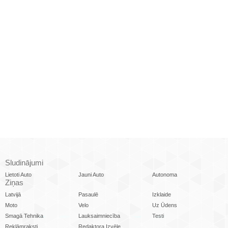
Sludinājumi
Lietoti Auto
Jauni Auto
Autonoma
Ziņas
Latvijā
Pasaulē
Izklaide
Moto
Velo
Uz Ūdens
Smagā Tehnika
Lauksaimniecība
Testi
Reklāmraksti
Redaktora Izvēle