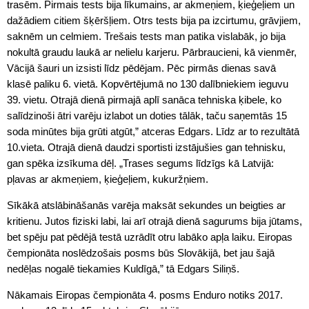
trasēm. Pirmais tests bija līkumains, ar akmeņiem, ķieģeļiem un
dažādiem citiem šķēršļiem. Otrs tests bija pa izcirtumu, grāvjiem,
saknēm un celmiem. Trešais tests man patika vislabāk, jo bija
nokultā graudu laukā ar nelielu karjeru. Pārbraucieni, kā vienmēr,
Vācijā šauri un izsisti līdz pēdējam. Pēc pirmās dienas savā
klasē paliku 6. vietā. Kopvērtējumā no 130 dalībniekiem ieguvu
39. vietu. Otrajā dienā pirmajā aplī sanāca tehniska ķibele, ko
salīdzinoši ātri varēju izlabot un doties tālāk, taču saņemtās 15
soda minūtes bija grūti atgūt,” atceras Edgars. Līdz ar to rezultātā
10.vieta. Otrajā dienā daudzi sportisti izstājušies gan tehnisku,
gan spēka izsīkuma dēļ. „Trases segums līdzīgs kā Latvijā:
pļavas ar akmeņiem, ķieģeļiem, kukuržņiem.
Sīkākā atslābināšanās varēja maksāt sekundes un beigties ar
kritienu. Jutos fiziski labi, lai arī otrajā dienā sagurums bija jūtams,
bet spēju pat pēdējā testā uzrādīt otru labāko apļa laiku. Eiropas
čempionāta noslēdzošais posms būs Slovākijā, bet jau šajā
nedēļas nogalē tiekamies Kuldīgā,” tā Edgars Siliņš.
Nākamais Eiropas čempionāta 4. posms Enduro notiks 2017.