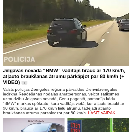
Jelgavas novadā “BMW” vadītājs brauc ar 170 km/h,
atļauto braukšanas ātrumu pārkāpjot par 80 km/h (+
VIDEO)
6
Valsts policijas Zemgales reģiona pārvaldes Dienvidzemgales
iecirkņa Reaģēšanas nodaļas amatpersonas, veicot satiksmes
uzraudzību Jelgavas novadā, Cenu pagastā, pamanīja kādu
“BMW” markas spēkratu, kura vadītājs vietā, kur atļauts braukt ar
90 km/h, brauca ar 170 km/h lielu ātrumu, tādējādi atļauto
braukšanas ātrumu pārsniedzot par 80 km/h.
LASĪT VAIRĀK