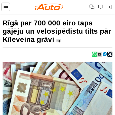
Rīgā par 700 000 eiro taps
gājēju un velosipēdistu tilts pār
Kīleveina grāvi
14