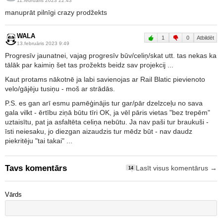
11.februāris 2023 22:43
manuprāt pilnīgi crazy prodžekts
WALA
1
0
Atbildēt
13.februāris 2023 9:49
Progresīv jaunatnei, vajag progresīv būv/celiņ/skat utt. tas nekas ka
tālāk par kaimiņ šet tas prožekts beidz sav projekcij ...
Kaut protams nākotnē ja labi savienojas ar Rail Blatic pievienoto
velo/gājēju tusiņu - moš ar strādās.
P.S. es gan arī esmu pamēģinājis tur gar/pār dzelzceļu no sava
gala vilkt - ērtību ziņā būtu tīri OK, ja vēl pāris vietas "bez trepēm"
uztaisītu, pat ja asfaltēta celiņa nebūtu. Ja nav paši tur braukuši -
īsti neiesaku, jo diezgan aizaudzis tur mēdz būt - nav daudz
piekritēju "tai takai" ...
Tavs komentārs
Lasīt visus komentārus →
14
Vārds