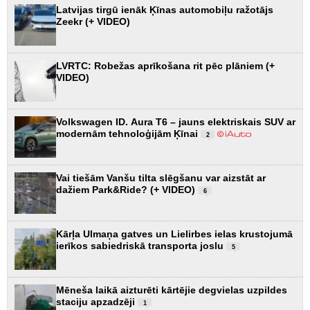
Latvijas tirgū ienāk Ķīnas automobiļu ražotājs
Zeekr (+ VIDEO)
LVRTC: Robežas aprīkošana rit pēc plāniem (+
VIDEO)
Volkswagen ID. Aura T6 – jauns elektriskais SUV ar
modernām tehnoloģijām Ķīnai
2
Vai tiešām Vanšu tilta slēgšanu var aizstāt ar
dažiem Park&Ride? (+ VIDEO)
6
Kārļa Ulmaņa gatves un Lielirbes ielas krustojumā
ierīkos sabiedriskā transporta joslu
5
Mēneša laikā aizturēti kārtējie degvielas uzpildes
staciju apzadzēji
1