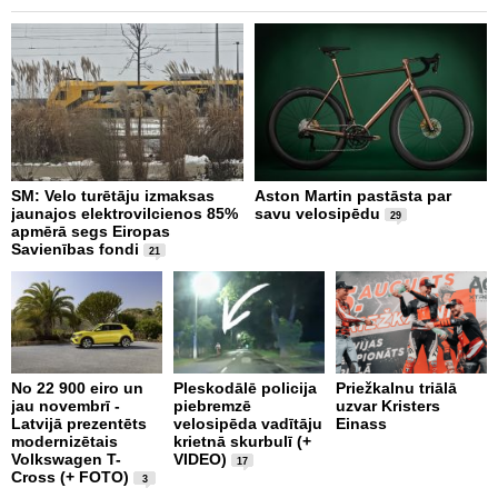
SM: Velo turētāju izmaksas
Aston Martin pastāsta par
S
jaunajos elektrovilcienos 85%
savu velosipēdu
k
29
apmērā segs Eiropas
s
Savienības fondi
21
N
No 22 900 eiro un
Pleskodālē policija
Priežkalnu triālā
v
jau novembrī -
piebremzē
uzvar Kristers
d
Latvijā prezentēts
velosipēda vadītāju
Einass
"
modernizētais
krietnā skurbulī (+
1
Volkswagen T-
VIDEO)
17
Cross (+ FOTO)
3