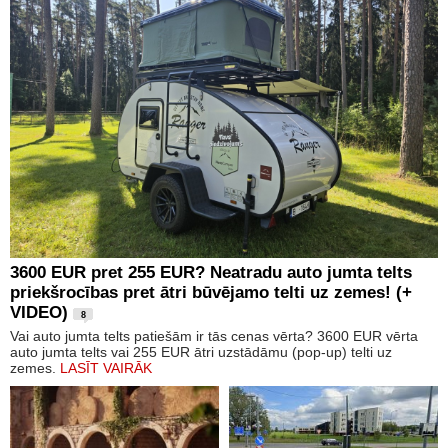
3600 EUR pret 255 EUR? Neatradu auto jumta telts
priekšrocības pret ātri būvējamo telti uz zemes! (+
VIDEO)
8
Vai auto jumta telts patiešām ir tās cenas vērta? 3600 EUR vērta
auto jumta telts vai 255 EUR ātri uzstādāmu (pop-up) telti uz
zemes.
LASĪT VAIRĀK