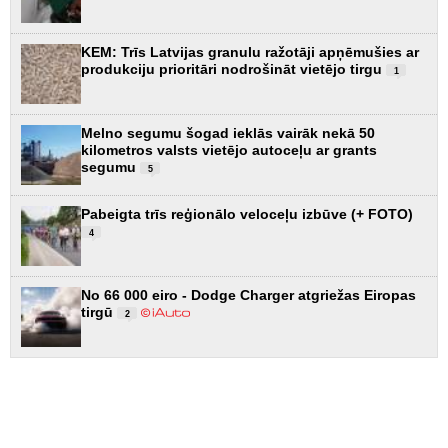
KEM: Trīs Latvijas granulu ražotāji apņēmušies ar
produkciju prioritāri nodrošināt vietējo tirgu
1
Melno segumu šogad ieklās vairāk nekā 50
kilometros valsts vietējo autoceļu ar grants
segumu
5
Pabeigta trīs reģionālo veloceļu izbūve (+ FOTO)
4
No 66 000 eiro - Dodge Charger atgriežas Eiropas
tirgū
2