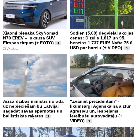
Xiaomi piesaka SkyNomad
Šodien (5.08) degvielai akcijas
N70 EREV – luksusa SUV
cenas: Dīzelis 1.817 un 95.
Eiropas tirgum (+ FOTO)
benzīns 1.737 EUR! Nafta 75.6
4
USD par barelu (+ VIDEO)
9
Aizsardzības ministrs norāda
"Zvaniet prezidentam" -
uz nepieciešamību Latvijai
likumsargi Āgenskalnā aiztur
sagādāt savas spārnotās un
agresīvu un, iespējams,
ballistiskās raķetes
iereibušu autovadītāju (+
11
VIDEO)
3