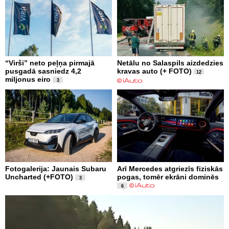
“Virši” neto peļņa pirmajā
Netālu no Salaspils aizdedzies
pusgadā sasniedz 4,2
kravas auto (+ FOTO)
12
miljonus eiro
3
Fotogalerija: Jaunais Subaru
Arī Mercedes atgriezīs fiziskās
Uncharted (+FOTO)
pogas, tomēr ekrāni dominēs
3
6