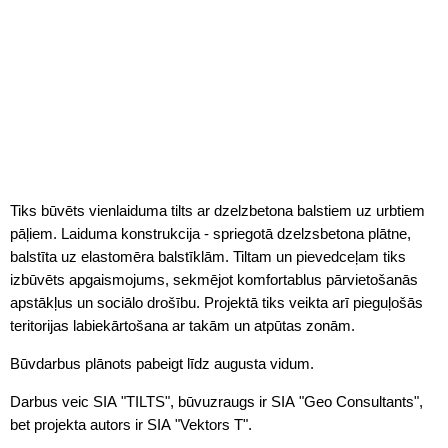
Tiks būvēts vienlaiduma tilts ar dzelzbetona balstiem uz urbtiem
pāļiem. Laiduma konstrukcija - spriegotā dzelzsbetona plātne,
balstīta uz elastomēra balstīklām. Tiltam un pievedceļam tiks
izbūvēts apgaismojums, sekmējot komfortablus pārvietošanās
apstākļus un sociālo drošību. Projektā tiks veikta arī pieguļošās
teritorijas labiekārtošana ar takām un atpūtas zonām.
Būvdarbus plānots pabeigt līdz augusta vidum.
Darbus veic SIA "TILTS", būvuzraugs ir SIA "Geo Consultants",
bet projekta autors ir SIA "Vektors T".