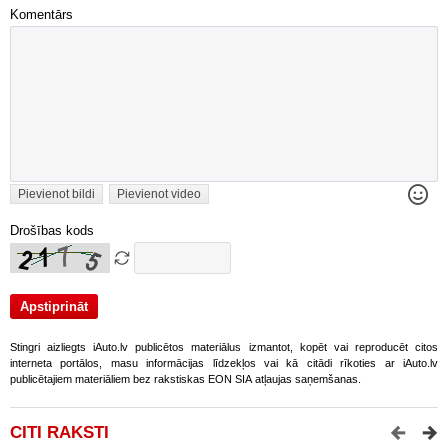
Komentārs
Pievienot bildi
Pievienot video
Drošības kods
Stingri aizliegts iAuto.lv publicētos materiālus izmantot, kopēt vai reproducēt citos
interneta portālos, masu informācijas līdzekļos vai kā citādi rīkoties ar iAuto.lv
publicētajiem materiāliem bez rakstiskas EON SIA atļaujas saņemšanas.
CITI RAKSTI