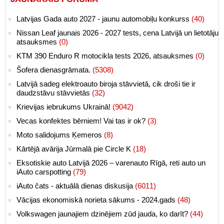
Latvijas Gada auto 2027 - jaunu automobiļu konkurss
(40)
Nissan Leaf jaunais 2026 - 2027 tests, cena Latvijā un lietotāju
atsauksmes
(0)
KTM 390 Enduro R motocikla tests 2026, atsauksmes
(0)
Šofera dienasgrāmata.
(5308)
Latvijā sadeg elektroauto biroja stāvvietā, cik droši tie ir
daudzstāvu stāvvietās
(32)
Krievijas iebrukums Ukrainā!
(9042)
Vecas konfektes bērniem! Vai tas ir ok?
(3)
Moto salidojums Ķemeros
(8)
Kārtējā avārija Jūrmalā pie Circle K
(18)
Eksotiskie auto Latvijā 2026 – varenauto Rīgā, reti auto un
iAuto carspotting
(79)
iAuto čats - aktuālā dienas diskusija
(6011)
Vācijas ekonomiskā norieta sākums - 2024.gads
(48)
Volkswagen jaunajiem dzinējiem zūd jauda, ko darīt?
(44)