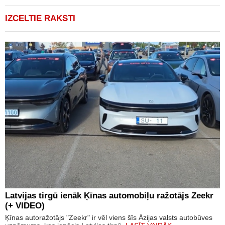
IZCELTIE RAKSTI
Latvijas tirgū ienāk Ķīnas automobiļu ražotājs Zeekr
(+ VIDEO)
Ķīnas autoražotājs "Zeekr" ir vēl viens šīs Āzijas valsts autobūves