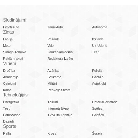
Sludinājumi
Lietoti Auto
Jauni Auto
Autonoma
Ziņas
Latvijā
Pasaulē
Izklaide
Moto
Velo
Uz Ūdens
Smagā Tehnika
Lauksaimniecība
Testi
Reklāmraksti
Redaktora Izvēle
Vīriem
Drošība
Avārijas
Policija
Akadēmija
Satiksme
Garāžā
Ceļojumi
Militāri
Autoklubi
Karte
Reakcijas tests
Tehnoloģijas
Enerģētika
Tālruņi
Datori&Portatīvie
Testi
Internets&App
Spēles
Foto&Video
TV&Cita Tehnika
Gadžeti
Dažādi
Sports
Rallijs
Kross
Šoseja