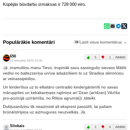
Kopējās būvdarbu izmaksas ir 728 000 eiro.
Populārākie komentāri
Lasīt visus komentārus →
14
650
5
1
Atbildēt
10.februāris 2023 23:30
-jā ,mamuttiņu manu Tievo, trupmāk savu sassirgušo sievass Mātīti
vedīsi no baltezzeriņa un/vai ādaāzīšiem to uz Stradiņa slimnīciņu
ar veloassipēdiņu.
Un kinderīšus uz to elitatāro centraālo kindergārtenīti no savas
māruppītes un kekakaviņass rajōniņa arī Dzan (arīdzan).Vēzīša
pro-pozīcijā uz/rāmīša, no Rītiņa agrumā(i) ,tāteikt.
Dubļusardziņu tik neaizmisti ali ekspresī passūtīt, lai pašam
brūnā/strīpiņa uz aizmugures neuzvelkās. Jā.
Slinkais
2
0
Atbildēt