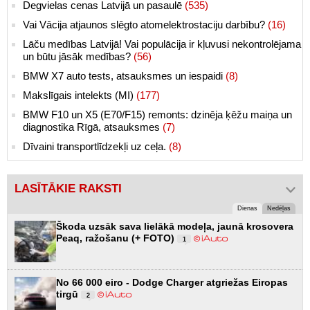
Degvielas cenas Latvijā un pasaulē
(535)
Vai Vācija atjaunos slēgto atomelektrostaciju darbību?
(16)
Lāču medības Latvijā! Vai populācija ir kļuvusi nekontrolējama
un būtu jāsāk medības?
(56)
BMW X7 auto tests, atsauksmes un iespaidi
(8)
Makslīgais intelekts (MI)
(177)
BMW F10 un X5 (E70/F15) remonts: dzinēja ķēžu maiņa un
diagnostika Rīgā, atsauksmes
(7)
Dīvaini transportlīdzekļi uz ceļa.
(8)
LASĪTĀKIE RAKSTI
Dienas
Nedēļas
Škoda uzsāk sava lielākā modeļa, jaunā krosovera
Peaq, ražošanu (+ FOTO)
1
No 66 000 eiro - Dodge Charger atgriežas Eiropas
tirgū
2