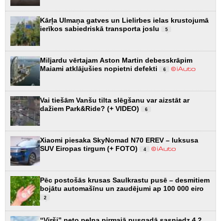
Kārļa Ulmaņa gatves un Lielirbes ielas krustojumā
ierīkos sabiedriskā transporta joslu
5
Miljardu vērtajam Aston Martin debesskrāpim
Maiami atklājušies nopietni defekti
6
Vai tiešām Vanšu tilta slēgšanu var aizstāt ar
dažiem Park&Ride? (+ VIDEO)
6
Xiaomi piesaka SkyNomad N70 EREV – luksusa
SUV Eiropas tirgum (+ FOTO)
4
Pēc postošās krusas Saulkrastu pusē – desmitiem
bojātu automašīnu un zaudējumi ap 100 000 eiro
2
“Virši” neto peļņa pirmajā pusgadā sasniedz 4,2