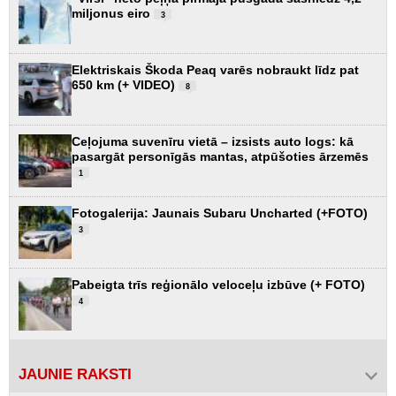
miljonus eiro
3
Elektriskais Škoda Peaq varēs nobraukt līdz pat
650 km (+ VIDEO)
8
Ceļojuma suvenīru vietā – izsists auto logs: kā
pasargāt personīgās mantas, atpūšoties ārzemēs
1
Fotogalerija: Jaunais Subaru Uncharted (+FOTO)
3
Pabeigta trīs reģionālo veloceļu izbūve (+ FOTO)
4
JAUNIE RAKSTI