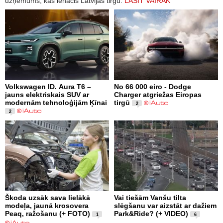
uzņēmums, kas ienācis Latvijas tirgū.
LASĪT VAIRĀK
Volkswagen ID. Aura T6 –
No 66 000 eiro - Dodge
jauns elektriskais SUV ar
Charger atgriežas Eiropas
modernām tehnoloģijām Ķīnai
tirgū
2
2
Škoda uzsāk sava lielākā
Vai tiešām Vanšu tilta
modeļa, jaunā krosovera
slēgšanu var aizstāt ar dažiem
Peaq, ražošanu (+ FOTO)
Park&Ride? (+ VIDEO)
1
6