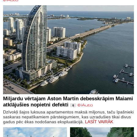
Miljardu vērtajam Aston Martin debesskrāpim Maiami
atklājušies nopietni defekti
6
Dzīvokļi šajos luksusa apartamentos maksā miljonus, taču īpašnieki
saskaras nepatīkamiem pārsteigumiem, kas uzradušies tikai divus
gadus pēc ēkas nodošanas ekspluatācijā.
LASĪT VAIRĀK