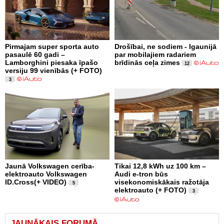
Pirmajam super sporta auto
Drošībai, ne sodiem - Igaunijā
pasaulē 60 gadi –
par mobilajiem radariem
Lamborghini piesaka īpašo
brīdinās ceļa zimes
12
versiju 99 vienībās (+ FOTO)
3
Jaunā Volkswagen cerība-
Tikai 12,8 kWh uz 100 km –
elektroauto Volkswagen
Audi e-tron būs
ID.Cross(+ VIDEO)
visekonomiskākais ražotāja
5
elektroauto (+ FOTO)
3
JAUNĀKAIS FORUMĀ