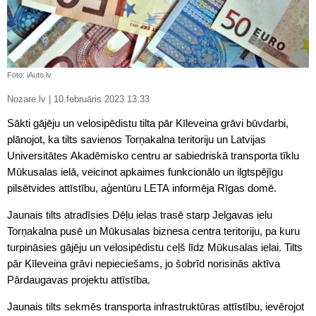
Foto: iAuto.lv
Nozare.lv | 10.februāris 2023 13:33
Sākti gājēju un velosipēdistu tilta pār Kīleveina grāvi būvdarbi,
plānojot, ka tilts savienos Torņakalna teritoriju un Latvijas
Universitātes Akadēmisko centru ar sabiedriskā transporta tīklu
Mūkusalas ielā, veicinot apkaimes funkcionālo un ilgtspējīgu
pilsētvides attīstību, aģentūru LETA informēja Rīgas domē.
Jaunais tilts atradīsies Dēļu ielas trasē starp Jelgavas ielu
Torņakalna pusē un Mūkusalas biznesa centra teritoriju, pa kuru
turpināsies gājēju un velosipēdistu ceļš līdz Mūkusalas ielai. Tilts
pār Kīleveina grāvi nepieciešams, jo šobrīd norisinās aktīva
Pārdaugavas projektu attīstība.
Jaunais tilts sekmēs transporta infrastruktūras attīstību, ievērojot