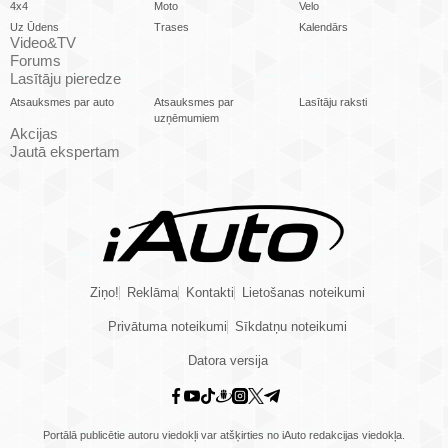
4x4
Moto
Velo
Uz Ūdens
Trases
Kalendārs
Video&TV
Forums
Lasītāju pieredze
Atsauksmes par auto
Atsauksmes par
Lasītāju raksti
uzņēmumiem
Akcijas
Jautā ekspertam
Ziņo!
Reklāma
Kontakti
Lietošanas noteikumi
Privātuma noteikumi
Sīkdatņu noteikumi
Datora versija
Portālā publicētie autoru viedokļi var atšķirties no iAuto redakcijas viedokļa.