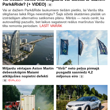
Park&Ride? (+ VIDEO)
8
Vai ar dažiem Park&Ride laukumiem tiešām pietiks, lai Vanšu tilta
slēgšanas laikā Rīga neiestrēgtu? Šajā sižetā skatāmies plašāk un
izstrādājam alternatīvu satiksmes plānu. Mērķis — nevis cerēt, ka
autovadītāji pazudīs, bet laikus sagatavot reālus maršrutus Vanšu
tilta remonta periodam.
LASĪT VAIRĀK
Miljardu vērtajam Aston Martin
“Virši” neto peļņa pirmajā
debesskrāpim Maiami
pusgadā sasniedz 4,2
atklājušies nopietni defekti
miljonus eiro
3
6