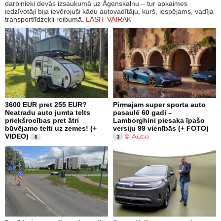
darbinieki devās izsaukumā uz Āgenskalnu – tur apkaimes
iedzīvotāji bija ievērojuši kādu autovadītāju, kurš, iespējams, vadīja
transportlīdzekli reibumā.
LASĪT VAIRĀK
3600 EUR pret 255 EUR?
Pirmajam super sporta auto
Neatradu auto jumta telts
pasaulē 60 gadi –
priekšrocības pret ātri
Lamborghini piesaka īpašo
būvējamo telti uz zemes! (+
versiju 99 vienībās (+ FOTO)
VIDEO)
8
3