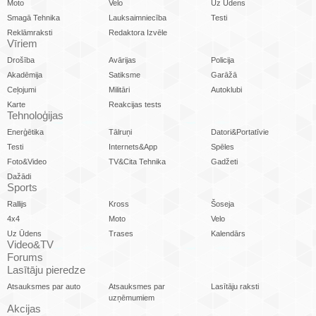
Moto
Velo
Uz Ūdens
Smagā Tehnika
Lauksaimniecība
Testi
Reklāmraksti
Redaktora Izvēle
Vīriem
Drošība
Avārijas
Policija
Akadēmija
Satiksme
Garāžā
Ceļojumi
Militāri
Autoklubi
Karte
Reakcijas tests
Tehnoloģijas
Enerģētika
Tālruņi
Datori&Portatīvie
Testi
Internets&App
Spēles
Foto&Video
TV&Cita Tehnika
Gadžeti
Dažādi
Sports
Rallijs
Kross
Šoseja
4x4
Moto
Velo
Uz Ūdens
Trases
Kalendārs
Video&TV
Forums
Lasītāju pieredze
Atsauksmes par auto
Atsauksmes par
Lasītāju raksti
uzņēmumiem
Akcijas