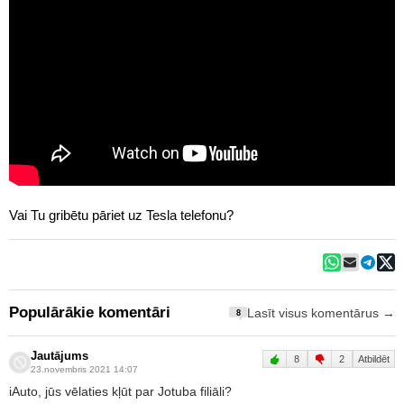
Vai Tu gribētu pāriet uz Tesla telefonu?
Populārākie komentāri
Lasīt visus komentārus →
8
Jautājums
8
2
Atbildēt
23.novembris 2021 14:07
iAuto, jūs vēlaties kļūt par Jotuba filiāli?