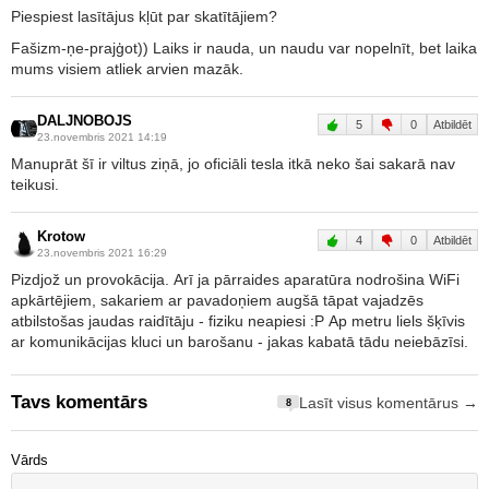
Piespiest lasītājus kļūt par skatītājiem?
Fašizm-ņe-prajģot)) Laiks ir nauda, un naudu var nopelnīt, bet laika
mums visiem atliek arvien mazāk.
DALJNOBOJS
5
0
Atbildēt
23.novembris 2021 14:19
Manuprāt šī ir viltus ziņā, jo oficiāli tesla itkā neko šai sakarā nav
teikusi.
Krotow
4
0
Atbildēt
23.novembris 2021 16:29
Pizdjož un provokācija. Arī ja pārraides aparatūra nodrošina WiFi
apkārtējiem, sakariem ar pavadoņiem augšā tāpat vajadzēs
atbilstošas jaudas raidītāju - fiziku neapiesi :P Ap metru liels šķīvis
ar komunikācijas kluci un barošanu - jakas kabatā tādu neiebāzīsi.
Tavs komentārs
Lasīt visus komentārus →
8
Vārds