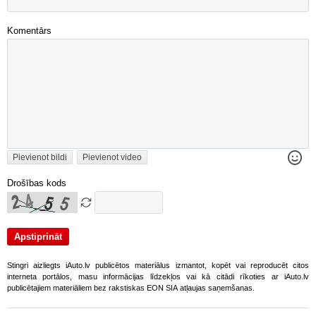
Komentārs
Pievienot bildi
Pievienot video
Drošības kods
Stingri aizliegts iAuto.lv publicētos materiālus izmantot, kopēt vai reproducēt citos
interneta portālos, masu informācijas līdzekļos vai kā citādi rīkoties ar iAuto.lv
publicētajiem materiāliem bez rakstiskas EON SIA atļaujas saņemšanas.