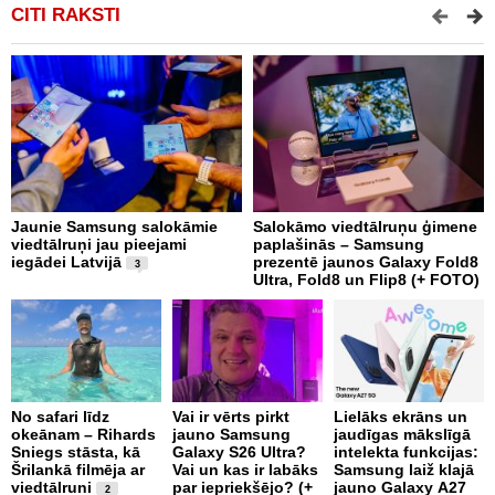
CITI RAKSTI
Jaunie Samsung salokāmie
Salokāmo viedtālruņu ģimene
A
viedtālruņi jau pieejami
paplašinās – Samsung
s
iegādei Latvijā
prezentē jaunos Galaxy Fold8
b
3
Ultra, Fold8 un Flip8 (+ FOTO)
No safari līdz
Vai ir vērts pirkt
Lielāks ekrāns un
U
okeānam – Rihards
jauno Samsung
jaudīgas mākslīgā
n
Sniegs stāsta, kā
Galaxy S26 Ultra?
intelekta funkcijas:
c
Šrilankā filmēja ar
Vai un kas ir labāks
Samsung laiž klajā
i
viedtālruni
par iepriekšējo? (+
jauno Galaxy A27
2