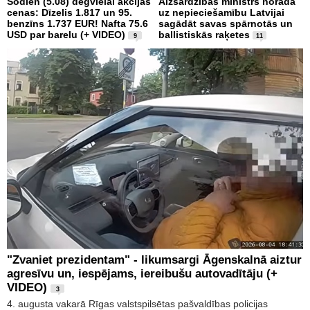
Šodien (5.08) degvielai akcijas
Aizsardzības ministrs norāda
cenas: Dīzelis 1.817 un 95.
uz nepieciešamību Latvijai
benzīns 1.737 EUR! Nafta 75.6
sagādāt savas spārnotās un
USD par barelu (+ VIDEO)
ballistiskās raķetes
9
11
"Zvaniet prezidentam" - likumsargi Āgenskalnā aiztur
agresīvu un, iespējams, iereibušu autovadītāju (+
VIDEO)
3
4. augusta vakarā Rīgas valstspilsētas pašvaldības policijas