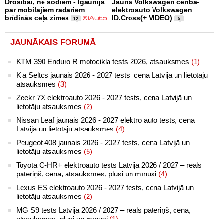
Drošībai, ne sodiem - Igaunijā
Jaunā Volkswagen cerība-
par mobilajiem radariem
elektroauto Volkswagen
brīdinās ceļa zimes
ID.Cross(+ VIDEO)
12
5
JAUNĀKAIS FORUMĀ
KTM 390 Enduro R motocikla tests 2026, atsauksmes
(1)
Kia Seltos jaunais 2026 - 2027 tests, cena Latvijā un lietotāju
atsauksmes
(3)
Zeekr 7X elektroauto 2026 - 2027 tests, cena Latvijā un
lietotāju atsauksmes
(2)
Nissan Leaf jaunais 2026 - 2027 elektro auto tests, cena
Latvijā un lietotāju atsauksmes
(4)
Peugeot 408 jaunais 2026 - 2027 tests, cena Latvijā un
lietotāju atsauksmes
(5)
Toyota C-HR+ elektroauto tests Latvijā 2026 / 2027 – reāls
patēriņš, cena, atsauksmes, plusi un mīnusi
(4)
Lexus ES elektroauto 2026 - 2027 tests, cena Latvijā un
lietotāju atsauksmes
(2)
MG S9 tests Latvijā 2026 / 2027 – reāls patēriņš, cena,
atsauksmes, plusi un mīnusi
(1)