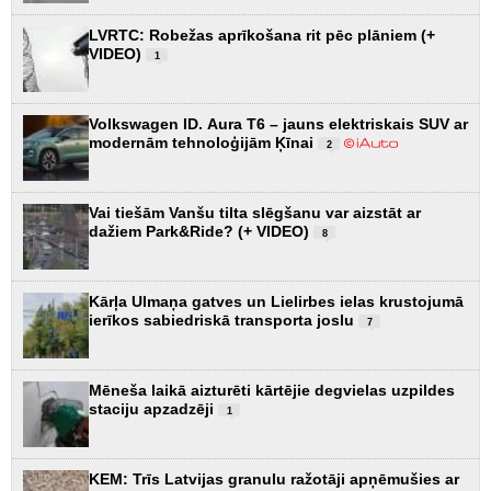
LVRTC: Robežas aprīkošana rit pēc plāniem (+
VIDEO)
1
Volkswagen ID. Aura T6 – jauns elektriskais SUV ar
modernām tehnoloģijām Ķīnai
2
Vai tiešām Vanšu tilta slēgšanu var aizstāt ar
dažiem Park&Ride? (+ VIDEO)
8
Kārļa Ulmaņa gatves un Lielirbes ielas krustojumā
ierīkos sabiedriskā transporta joslu
7
Mēneša laikā aizturēti kārtējie degvielas uzpildes
staciju apzadzēji
1
KEM: Trīs Latvijas granulu ražotāji apņēmušies ar