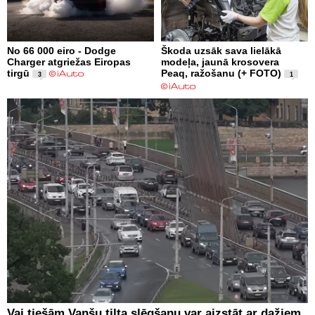
No 66 000 eiro - Dodge
Škoda uzsāk sava lielākā
Charger atgriežas Eiropas
modeļa, jaunā krosovera
tirgū
Peaq, ražošanu (+ FOTO)
3
1
Vai tiešām Vanšu tilta slēgšanu var aizstāt ar dažiem