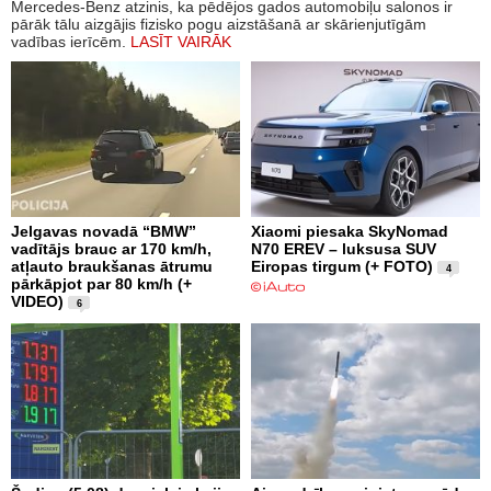
Mercedes-Benz atzinis, ka pēdējos gados automobiļu salonos ir
pārāk tālu aizgājis fizisko pogu aizstāšanā ar skārienjutīgām
vadības ierīcēm.
LASĪT VAIRĀK
Jelgavas novadā “BMW”
Xiaomi piesaka SkyNomad
vadītājs brauc ar 170 km/h,
N70 EREV – luksusa SUV
atļauto braukšanas ātrumu
Eiropas tirgum (+ FOTO)
4
pārkāpjot par 80 km/h (+
VIDEO)
6