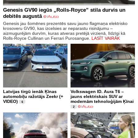
Genesis GV90 iegūs „Rolls-Royce” stila durvis un
debitēs augustā
Genesis jau šomēnes prezentēs savu jauno flagmaņa elektrisko
krosoveru GV90, kas izcelsies ar neparastu risinājumu –
aizmugurējām durvīm, kuras atveras pretējā virzienā, līdzīgi kā
Rolls-Royce Cullinan un Ferrari Purosangue.
LASĪT VAIRĀK
Latvijas tirgū ienāk Ķīnas
Volkswagen ID. Aura T6 –
automobiļu ražotājs Zeekr (+
jauns elektriskais SUV ar
VIDEO)
modernām tehnoloģijām Ķīnai
6
2