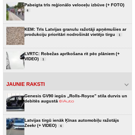
Pabeigta trīs reģionālo veloceļu izbūve (+ FOTO)
6
KEM: Trīs Latvijas granulu ražotāji apņēmušies ar
produkciju prioritāri nodrošināt vietējo tirgu
1
LVRTC: Robežas aprīkošana rit pēc plāniem (+
VIDEO)
1
JAUNIE RAKSTI
Genesis GV90 iegūs „Rolls-Royce” stila durvis un
debitēs augustā
Latvijas tirgū ienāk Ķīnas automobiļu ražotājs
Zeekr (+ VIDEO)
6