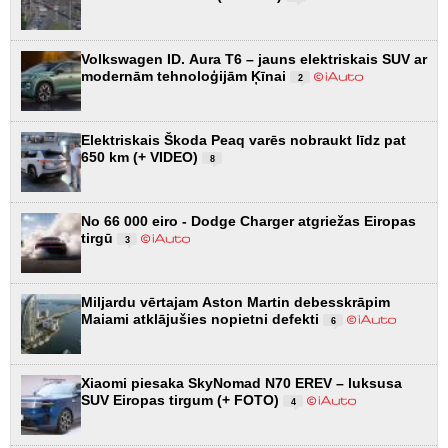
Volkswagen ID. Aura T6 – jauns elektriskais SUV ar
modernām tehnoloģijām Ķīnai
2
Elektriskais Škoda Peaq varēs nobraukt līdz pat
650 km (+ VIDEO)
8
No 66 000 eiro - Dodge Charger atgriežas Eiropas
tirgū
3
Miljardu vērtajam Aston Martin debesskrāpim
Maiami atklājušies nopietni defekti
6
Xiaomi piesaka SkyNomad N70 EREV – luksusa
SUV Eiropas tirgum (+ FOTO)
4