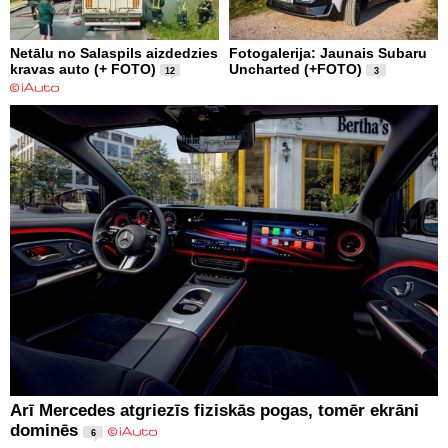
Netālu no Salaspils aizdedzies
Fotogalerija: Jaunais Subaru
kravas auto (+ FOTO)
Uncharted (+FOTO)
12
3
Arī Mercedes atgriezīs fiziskās pogas, tomēr ekrāni
dominēs
6