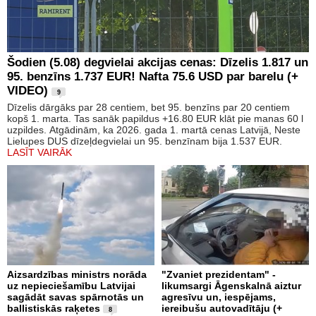
Šodien (5.08) degvielai akcijas cenas: Dīzelis 1.817 un
95. benzīns 1.737 EUR! Nafta 75.6 USD par barelu (+
VIDEO)
9
Dīzelis dārgāks par 28 centiem, bet 95. benzīns par 20 centiem
kopš 1. marta. Tas sanāk papildus +16.80 EUR klāt pie manas 60 l
uzpildes. Atgādinām, ka 2026. gada 1. martā cenas Latvijā, Neste
Lielupes DUS dīzeļdegvielai un 95. benzīnam bija 1.537 EUR.
LASĪT VAIRĀK
Aizsardzības ministrs norāda
"Zvaniet prezidentam" -
uz nepieciešamību Latvijai
likumsargi Āgenskalnā aiztur
sagādāt savas spārnotās un
agresīvu un, iespējams,
ballistiskās raķetes
iereibušu autovadītāju (+
8