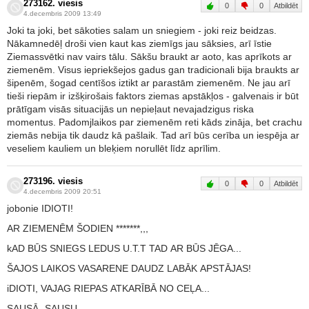
273162. viesis
0
0
Atbildēt
4.decembris 2009 13:49
Joki ta joki, bet sākoties salam un sniegiem - joki reiz beidzas.
Nākamnedēļ droši vien kaut kas ziemīgs jau sāksies, arī īstie
Ziemassvētki nav vairs tālu. Sākšu braukt ar aoto, kas aprīkots ar
ziemenēm. Visus iepriekšejos gadus gan tradicionali bija braukts ar
šipenēm, šogad centīšos iztikt ar parastām ziemenēm. Ne jau arī
tieši riepām ir izšķirošais faktors ziemas apstākļos - galvenais ir būt
prātīgam visās situacijās un nepieļaut nevajadzigus riska
momentus. Padomjlaikos par ziemenēm reti kāds zināja, bet crachu
ziemās nebija tik daudz kā pašlaik. Tad arī būs cerība un iespēja ar
veseliem kauliem un bleķiem norullēt līdz aprīlim.
273196. viesis
0
0
Atbildēt
4.decembris 2009 20:51
jobonie IDIOTI!
AR ZIEMENĒM ŠODIEN *******,,,
kAD BŪS SNIEGS LEDUS U.T.T TAD AR BŪS JĒGA...
ŠAJOS LAIKOS VASARENE DAUDZ LABĀK APSTĀJAS!
iDIOTI, VAJAG RIEPAS ATKARĪBĀ NO CEĻA...
SAUSĀ -SAUSU