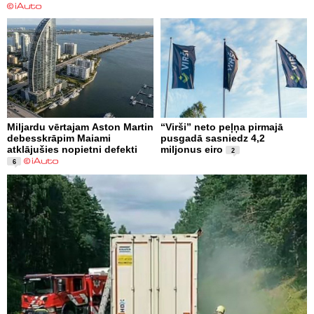
Miljardu vērtajam Aston Martin
“Virši” neto peļņa pirmajā
debesskrāpim Maiami
pusgadā sasniedz 4,2
atklājušies nopietni defekti
miljonus eiro
2
6