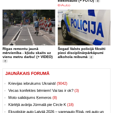
elektroauto (+ FOTO)
3
Rīgas remontu jaunā
Šogad Valsts policijā fiksēti
mērvienība - kļūdu skaits uz
pieci disciplinārpārkāpumi
vienu metru darbu! (+ VIDEO)
alkohola reibumā
2
7
JAUNĀKAIS FORUMĀ
Krievijas iebrukums Ukrainā!
(9042)
Vecas konfektes bērniem! Vai tas ir ok?
(3)
Moto salidojums Ķemeros
(8)
Kārtējā avārija Jūrmalā pie Circle K
(18)
Eksotiskie auto Latvijā 2026 – varenauto Rīgā, reti auto un