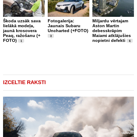
Škoda uzsāk sava
Fotogalerija:
Miljardu vērtajam
P
lielākā modeļa,
Jaunais Subaru
Aston Martin
k
jaunā krosovera
Uncharted (+FOTO)
debesskrāpim
p
Peaq, ražošanu (+
Maiami atklājušies
b
3
FOTO)
nopietni defekti
u
1
6
1
IZCELTIE RAKSTI