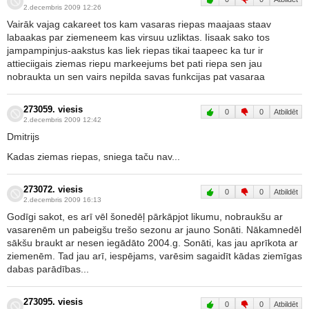
2.decembris 2009 12:26
Vairāk vajag cakareet tos kam vasaras riepas maajaas staav
labaakas par ziemeneem kas virsuu uzliktas. Iisaak sako tos
jampampinjus-aakstus kas liek riepas tikai taapeec ka tur ir
attieciigais ziemas riepu markeejums bet pati riepa sen jau
nobraukta un sen vairs nepilda savas funkcijas pat vasaraa
273059. viesis
0
0
Atbildēt
2.decembris 2009 12:42
Dmitrijs
Kadas ziemas riepas, sniega taču nav...
273072. viesis
0
0
Atbildēt
2.decembris 2009 16:13
Godīgi sakot, es arī vēl šonedēļ pārkāpjot likumu, nobraukšu ar
vasarenēm un pabeigšu trešo sezonu ar jauno Sonāti. Nākamnedēl
sākšu braukt ar nesen iegādāto 2004.g. Sonāti, kas jau aprīkota ar
ziemenēm. Tad jau arī, iespējams, varēsim sagaidīt kādas ziemīgas
dabas parādības...
273095. viesis
0
0
Atbildēt