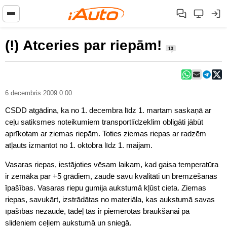
(!) Atceries par riepām!
13
6.decembris 2009 0:00
CSDD atgādina, ka no 1. decembra līdz 1. martam saskaņā ar
ceļu satiksmes noteikumiem transportlīdzeklim obligāti jābūt
aprīkotam ar ziemas riepām. Toties ziemas riepas ar radzēm
atļauts izmantot no 1. oktobra līdz 1. maijam.
Vasaras riepas, iestājoties vēsam laikam, kad gaisa temperatūra
ir zemāka par +5 grādiem, zaudē savu kvalitāti un bremzēšanas
īpašības. Vasaras riepu gumija aukstumā kļūst cieta. Ziemas
riepas, savukārt, izstrādātas no materiāla, kas aukstumā savas
īpašības nezaudē, tādēļ tās ir piemērotas braukšanai pa
slideniem ceļiem aukstumā un sniegā.