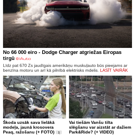
No 66 000 eiro - Dodge Charger atgriežas Eiropas
tirgū
Līdz pat 670 Zs jaudīgais amerikāņu muskuļauto būs pieejams ar
benzīna motoru un arī kā pilnībā elektrisks mdelis.
LASĪT VAIRĀK
Škoda uzsāk sava lielākā
Vai tiešām Vanšu tilta
modeļa, jaunā krosovera
slēgšanu var aizstāt ar dažiem
Peaq, ražošanu (+ FOTO)
Park&Ride? (+ VIDEO)
1