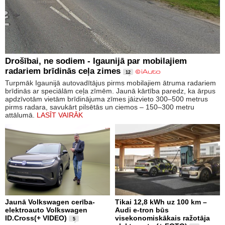
Drošībai, ne sodiem - Igaunijā par mobilajiem
radariem brīdinās ceļa zimes
12
Turpmāk Igaunijā autovadītājus pirms mobilajiem ātruma radariem
brīdinās ar speciālām ceļa zīmēm. Jaunā kārtība paredz, ka ārpus
apdzīvotām vietām brīdinājuma zīmes jāizvieto 300–500 metrus
pirms radara, savukārt pilsētās un ciemos – 150–300 metru
attālumā.
LASĪT VAIRĀK
Jaunā Volkswagen cerība-
Tikai 12,8 kWh uz 100 km –
elektroauto Volkswagen
Audi e-tron būs
ID.Cross(+ VIDEO)
visekonomiskākais ražotāja
5