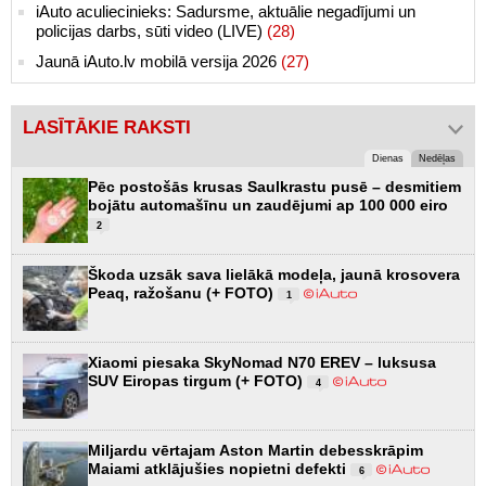
iAuto aculiecinieks: Sadursme, aktuālie negadījumi un
policijas darbs, sūti video (LIVE)
(28)
Jaunā iAuto.lv mobilā versija 2026
(27)
LASĪTĀKIE RAKSTI
Dienas
Nedēļas
Pēc postošās krusas Saulkrastu pusē – desmitiem
bojātu automašīnu un zaudējumi ap 100 000 eiro
2
Škoda uzsāk sava lielākā modeļa, jaunā krosovera
Peaq, ražošanu (+ FOTO)
1
Xiaomi piesaka SkyNomad N70 EREV – luksusa
SUV Eiropas tirgum (+ FOTO)
4
Miljardu vērtajam Aston Martin debesskrāpim
Maiami atklājušies nopietni defekti
6