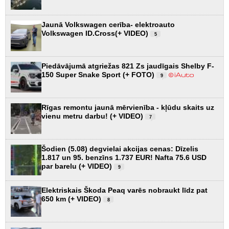
Jaunā Volkswagen cerība- elektroauto
Volkswagen ID.Cross(+ VIDEO)
5
Piedāvājumā atgriežas 821 Zs jaudīgais Shelby F-
150 Super Snake Sport (+ FOTO)
9
Rīgas remontu jaunā mērvienība - kļūdu skaits uz
vienu metru darbu! (+ VIDEO)
7
Šodien (5.08) degvielai akcijas cenas: Dīzelis
1.817 un 95. benzīns 1.737 EUR! Nafta 75.6 USD
par barelu (+ VIDEO)
9
Elektriskais Škoda Peaq varēs nobraukt līdz pat
650 km (+ VIDEO)
8