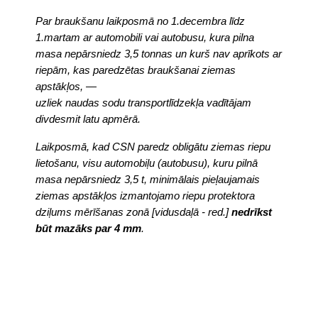
Par braukšanu laikposmā no 1.decembra līdz
1.martam ar automobili vai autobusu, kura pilna
masa nepārsniedz 3,5 tonnas un kurš nav aprīkots ar
riepām, kas paredzētas braukšanai ziemas
apstākļos, —
uzliek naudas sodu transportlīdzekļa vadītājam
divdesmit latu apmērā.
Laikposmā, kad CSN paredz obligātu ziemas riepu
lietošanu, visu automobiļu (autobusu), kuru pilnā
masa nepārsniedz 3,5 t, minimālais pieļaujamais
ziemas apstākļos izmantojamo riepu protektora
dziļums mērīšanas zonā [vidusdaļā - red.]
nedrīkst
būt mazāks par 4 mm
.