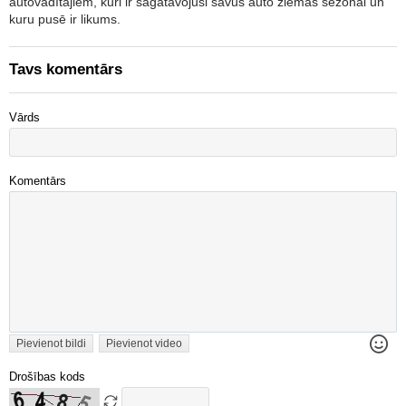
autovadītājiem, kuri ir sagatavojuši savus auto ziemas sezonai un
kuru pusē ir likums.
Tavs komentārs
Vārds
Komentārs
Pievienot bildi
Pievienot video
Drošības kods