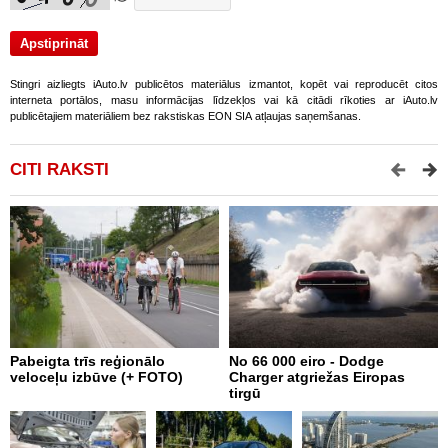
Stingri aizliegts iAuto.lv publicētos materiālus izmantot, kopēt vai reproducēt citos
interneta portālos, masu informācijas līdzekļos vai kā citādi rīkoties ar iAuto.lv
publicētajiem materiāliem bez rakstiskas EON SIA atļaujas saņemšanas.
CITI RAKSTI
Pabeigta trīs reģionālo
No 66 000 eiro - Dodge
A
veloceļu izbūve (+ FOTO)
Charger atgriežas Eiropas
p
tirgū