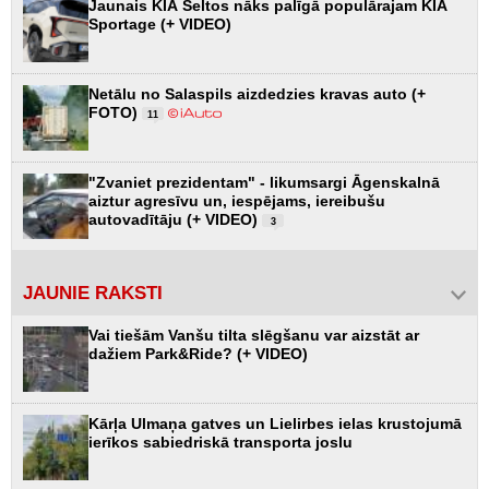
Jaunais KIA Seltos nāks palīgā populārajam KIA
Sportage (+ VIDEO)
Netālu no Salaspils aizdedzies kravas auto (+
FOTO)
11
"Zvaniet prezidentam" - likumsargi Āgenskalnā
aiztur agresīvu un, iespējams, iereibušu
autovadītāju (+ VIDEO)
3
JAUNIE RAKSTI
Vai tiešām Vanšu tilta slēgšanu var aizstāt ar
dažiem Park&Ride? (+ VIDEO)
Kārļa Ulmaņa gatves un Lielirbes ielas krustojumā
ierīkos sabiedriskā transporta joslu