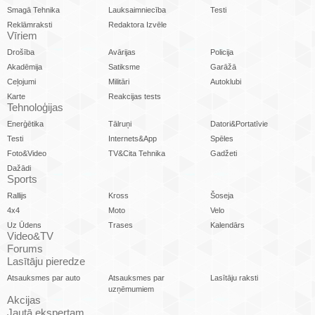
Smagā Tehnika
Lauksaimniecība
Testi
Reklāmraksti
Redaktora Izvēle
Vīriem
Drošība
Avārijas
Policija
Akadēmija
Satiksme
Garāžā
Ceļojumi
Militāri
Autoklubi
Karte
Reakcijas tests
Tehnoloģijas
Enerģētika
Tālruņi
Datori&Portatīvie
Testi
Internets&App
Spēles
Foto&Video
TV&Cita Tehnika
Gadžeti
Dažādi
Sports
Rallijs
Kross
Šoseja
4x4
Moto
Velo
Uz Ūdens
Trases
Kalendārs
Video&TV
Forums
Lasītāju pieredze
Atsauksmes par auto
Atsauksmes par
Lasītāju raksti
uzņēmumiem
Akcijas
Jautā ekspertam