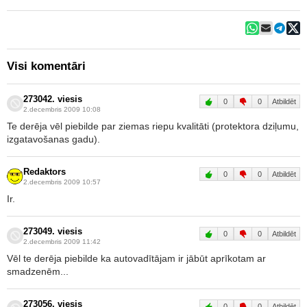
Visi komentāri
273042. viesis
0
0
Atbildēt
2.decembris 2009 10:08
Te derēja vēl piebilde par ziemas riepu kvalitāti (protektora dziļumu,
izgatavošanas gadu).
Redaktors
0
0
Atbildēt
2.decembris 2009 10:57
Ir.
273049. viesis
0
0
Atbildēt
2.decembris 2009 11:42
Vēl te derēja piebilde ka autovadītājam ir jābūt aprīkotam ar
smadzenēm...
273056. viesis
0
0
Atbildēt