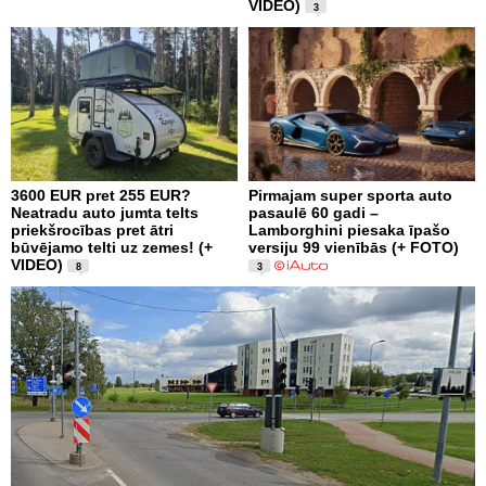
VIDEO)
3
3600 EUR pret 255 EUR?
Pirmajam super sporta auto
Neatradu auto jumta telts
pasaulē 60 gadi –
priekšrocības pret ātri
Lamborghini piesaka īpašo
būvējamo telti uz zemes! (+
versiju 99 vienībās (+ FOTO)
VIDEO)
8
3