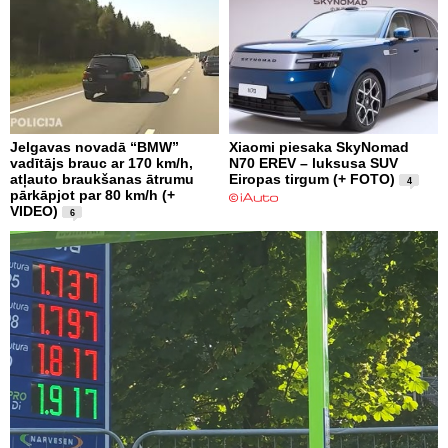
Jelgavas novadā “BMW”
Xiaomi piesaka SkyNomad
vadītājs brauc ar 170 km/h,
N70 EREV – luksusa SUV
atļauto braukšanas ātrumu
Eiropas tirgum (+ FOTO)
4
pārkāpjot par 80 km/h (+
VIDEO)
6