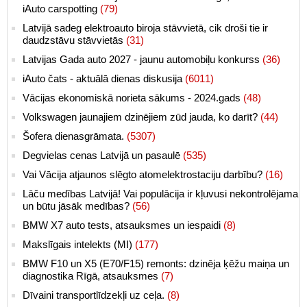
iAuto carspotting
(79)
Latvijā sadeg elektroauto biroja stāvvietā, cik droši tie ir
daudzstāvu stāvvietās
(31)
Latvijas Gada auto 2027 - jaunu automobiļu konkurss
(36)
iAuto čats - aktuālā dienas diskusija
(6011)
Vācijas ekonomiskā norieta sākums - 2024.gads
(48)
Volkswagen jaunajiem dzinējiem zūd jauda, ko darīt?
(44)
Šofera dienasgrāmata.
(5307)
Degvielas cenas Latvijā un pasaulē
(535)
Vai Vācija atjaunos slēgto atomelektrostaciju darbību?
(16)
Lāču medības Latvijā! Vai populācija ir kļuvusi nekontrolējama
un būtu jāsāk medības?
(56)
BMW X7 auto tests, atsauksmes un iespaidi
(8)
Makslīgais intelekts (MI)
(177)
BMW F10 un X5 (E70/F15) remonts: dzinēja ķēžu maiņa un
diagnostika Rīgā, atsauksmes
(7)
Dīvaini transportlīdzekļi uz ceļa.
(8)