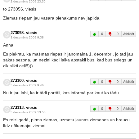
2.decembris 2009 23:35
to 273056. viesis
Ziemas riepām jau vasarā pienākums nav jāpilda.
273098. viesis
0
0
Atbildēt
3.decembris 2009 9:38
Anna
Es piekrītu, ka mašīnas riepas ir jānomaina 1. decembrī, jo tad jau
sākas sezona, un nezini kādi laika apstakļi būs, kad būs sniegs un
cik slikti ceļi!!)))
273100. viesis
0
0
Atbildēt
3.decembris 2009 9:46
Nu ir jau labi, ka ir tādi portāli, kas informē par kaut ko tādu.
273113. viesis
0
0
Atbildēt
3.decembris 2009 13:50
Es reizi gadā, pirms ziemas, uzmetu jaunas ziemenes un braucu
līdz nākamajai ziemai.