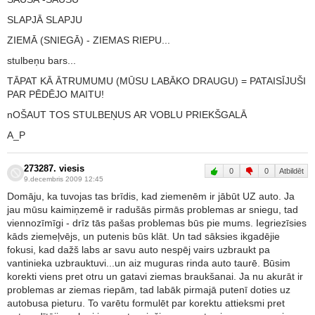
SLAPJĀ SLAPJU
ZIEMĀ (SNIEGĀ) - ZIEMAS RIEPU...
stulbeņu bars...
TĀPAT KĀ ĀTRUMUMU (MŪSU LABĀKO DRAUGU) = PATAISĪJUŠI
PAR PĒDĒJO MAITU!
nOŠAUT TOS STULBEŅUS AR VOBLU PRIEKŠGALĀ
A_P
273287. viesis
0
0
Atbildēt
9.decembris 2009 12:45
Domāju, ka tuvojas tas brīdis, kad ziemenēm ir jābūt UZ auto. Ja
jau mūsu kaimiņzemē ir radušās pirmās problemas ar sniegu, tad
viennozīmīgi - drīz tās pašas problemas būs pie mums. Iegriezīsies
kāds ziemeļvējs, un putenis būs klāt. Un tad sāksies ikgadējie
fokusi, kad dažš labs ar savu auto nespēj vairs uzbraukt pa
vantinieka uzbrauktuvi...un aiz muguras rinda auto taurē. Būsim
korekti viens pret otru un gatavi ziemas braukšanai. Ja nu akurāt ir
problemas ar ziemas riepām, tad labāk pirmajā putenī doties uz
autobusa pieturu. To varētu formulēt par korektu attieksmi pret