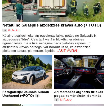
Netālu no Salaspils aizdedzies kravas auto (+ FOTO)
11
Kā ziņo aculiecinieks, ap pusdienas laiku, netālu no Salaspils ir
aizdegusies "fūre". Ceļš tajā vietā ir bloķēts, ieradušies
ugunsdzēsēji. Tie ir tikai minējumi, taču pieliktās kāpnes un
atritinātais kravas pārsegs, var norādīt uz to, ka aizdedzies
piekabes saturs, piemēram, šķelda.
LASĪT VAIRĀK
Fotogalerija: Jaunais Subaru
Arī Mercedes atgriezīs fiziskās
Uncharted (+FOTO)
pogas, tomēr ekrāni dominēs
3
6