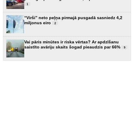
1
“Virši” neto peļņa pirmajā pusgadā sasniedz 4,2
miljonus eiro
2
Vai pāris minūtes ir riska vērtas? Ar apdzīšanu
saistīto avāriju skaits šogad pieaudzis par 66%
9