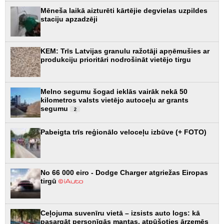
Mēneša laikā aizturēti kārtējie degvielas uzpildes
staciju apzadzēji
KEM: Trīs Latvijas granulu ražotāji apņēmušies ar
produkciju prioritāri nodrošināt vietējo tirgu
Melno segumu šogad ieklās vairāk nekā 50
kilometros valsts vietējo autoceļu ar grants
segumu
2
Pabeigta trīs reģionālo veloceļu izbūve (+ FOTO)
No 66 000 eiro - Dodge Charger atgriežas Eiropas
tirgū
Ceļojuma suvenīru vietā – izsists auto logs: kā
pasargāt personīgās mantas, atpūšoties ārzemēs