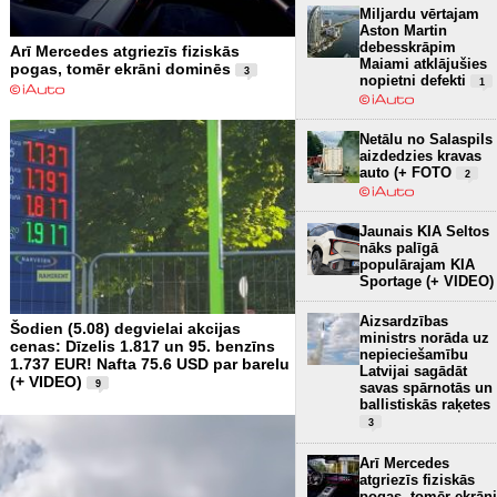
Miljardu vērtajam
Aston Martin
debesskrāpim
Arī Mercedes atgriezīs fiziskās
Maiami atklājušies
pogas, tomēr ekrāni dominēs
3
nopietni defekti
1
Netālu no Salaspils
aizdedzies kravas
auto (+ FOTO
2
Jaunais KIA Seltos
nāks palīgā
populārajam KIA
Sportage (+ VIDEO)
Aizsardzības
Šodien (5.08) degvielai akcijas
ministrs norāda uz
cenas: Dīzelis 1.817 un 95. benzīns
nepieciešamību
1.737 EUR! Nafta 75.6 USD par barelu
Latvijai sagādāt
(+ VIDEO)
9
savas spārnotās un
ballistiskās raķetes
3
Arī Mercedes
atgriezīs fiziskās
pogas, tomēr ekrāni