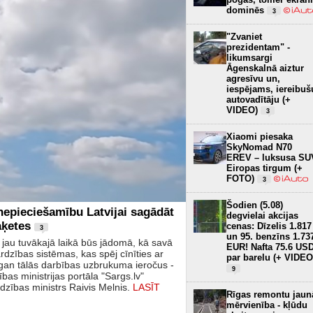
dominēs
3
"Zvaniet
prezidentam" -
likumsargi
Āgenskalnā aiztur
agresīvu un,
iespējams, iereibuš
autovadītāju (+
VIDEO)
3
Xiaomi piesaka
SkyNomad N70
EREV – luksusa SU
Eiropas tirgum (+
FOTO)
3
Šodien (5.08)
nepieciešamību Latvijai sagādāt
degvielai akcijas
aķetes
cenas: Dīzelis 1.817
3
un 95. benzīns 1.73
jau tuvākajā laikā būs jādomā, kā savā
EUR! Nafta 75.6 US
rdzības sistēmas, kas spēj cīnīties ar
par barelu (+ VIDEO
, gan tālās darbības uzbrukuma ieročus -
9
bas ministrijas portāla "Sargs.lv"
ardzības ministrs Raivis Melnis.
LASĪT
Rīgas remontu jaun
mērvienība - kļūdu