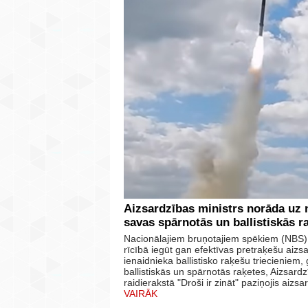
Aizsardzības ministrs norāda uz 
savas spārnotās un ballistiskās r
Nacionālajiem bruņotajiem spēkiem (NBS) 
rīcībā iegūt gan efektīvas pretraķešu aizsa
ienaidnieka ballistisko raķešu triecieniem
ballistiskās un spārnotās raķetes, Aizsardzī
raidierakstā "Droši ir zināt" paziņojis aizs
VAIRĀK