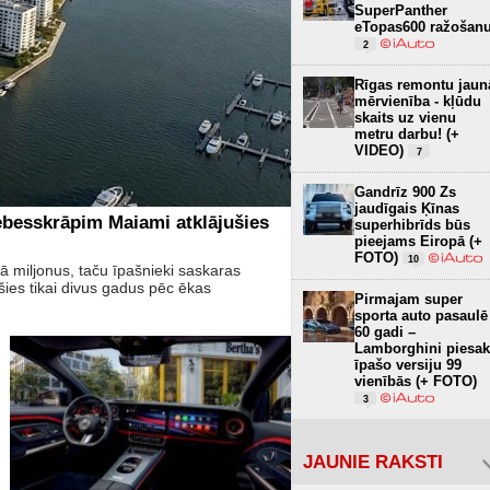
SuperPanther
eTopas600 ražošan
2
Rīgas remontu jaun
mērvienība - kļūdu
skaits uz vienu
metru darbu! (+
VIDEO)
7
Gandrīz 900 Zs
jaudīgais Ķīnas
ebesskrāpim Maiami atklājušies
superhibrīds būs
pieejams Eiropā (+
FOTO)
10
 miljonus, taču īpašnieki saskaras
es tikai divus gadus pēc ēkas
Pirmajam super
sporta auto pasaulē
60 gadi –
Lamborghini piesa
īpašo versiju 99
vienībās (+ FOTO)
3
JAUNIE RAKSTI