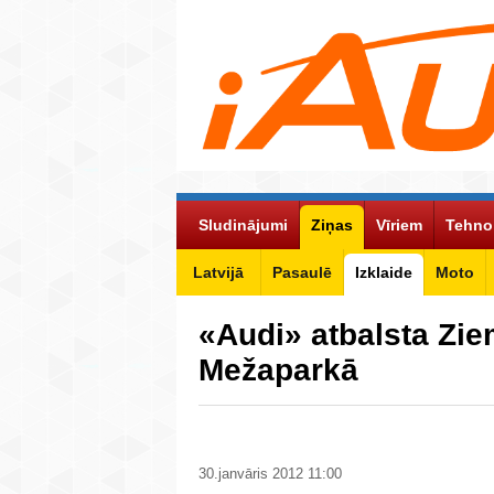
Sludinājumi
Ziņas
Vīriem
Tehno
Latvijā
Pasaulē
Izklaide
Moto
«Audi» atbalsta Zie
Mežaparkā
30.janvāris 2012 11:00