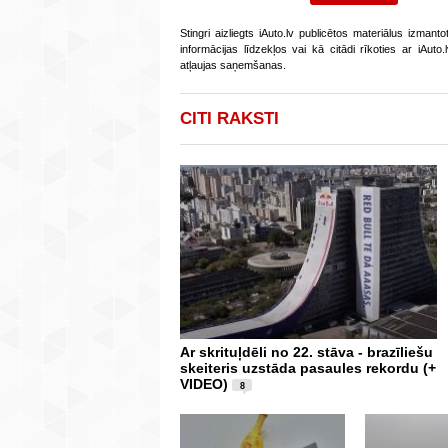
Stingri aizliegts iAuto.lv publicētos materiālus izmant
informācijas līdzekļos vai kā citādi rīkoties ar iAut
atļaujas saņemšanas.
CITI RAKSTI
Ar skrituļdēli no 22. stāva - brazīliešu
skeiteris uzstāda pasaules rekordu (+
VIDEO)
8