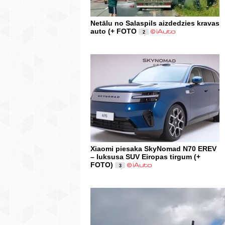
Netālu no Salaspils aizdedzies kravas
auto (+ FOTO
2
Xiaomi piesaka SkyNomad N70 EREV
– luksusa SUV Eiropas tirgum (+
FOTO)
3