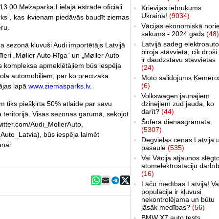
. 13.00 Mežaparka Lielajā estrādē oficiāli
Krievijas iebrukums
Ukrainā!
(9034)
rks”, kas ikvienam piedāvās baudīt ziemas
Vācijas ekonomiskā nori
eru.
sākums - 2024.gads
(48)
Latvijā sadeg elektroauto
a sezonā kļuvuši Audi importētājs Latvijā
biroja stāvvietā, cik droši 
dīleri „Møller Auto Rīga” un „Møller Auto
ir daudzstāvu stāvvietās
as kompleksa apmeklētājiem būs iespēja
(24)
mola automobiļiem, par ko precīzāka
Moto salidojums Ķemero
(6)
ājas lapā
www.ziemasparks.lv
.
Volkswagen jaunajiem
 tiks piešķirta 50% atlaide par savu
dzinējiem zūd jauda, ko
darīt?
(44)
teritorijā. Visas sezonas garumā, sekojot
Šofera dienasgrāmata.
witter.com/Audi_MollerAuto,
(5307)
Auto_Latvia), būs iespēja laimēt
Degvielas cenas Latvijā 
anai
pasaulē
(535)
Vai Vācija atjaunos slēgt
atomelektrostaciju darbī
(16)
Lāču medības Latvijā! Va
populācija ir kļuvusi
nekontrolējama un būtu
jāsāk medības?
(56)
BMW X7 auto tests,