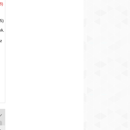
8)
5)
gā,
uz