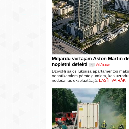
Miljardu vērtajam Aston Martin d
nopietni defekti
1
Dzīvokļi šajos luksusa apartamentos maksā
nepatīkamiem pārsteigumiem, kas uzraduši
nodošanas ekspluatācijā.
LASĪT VAIRĀK