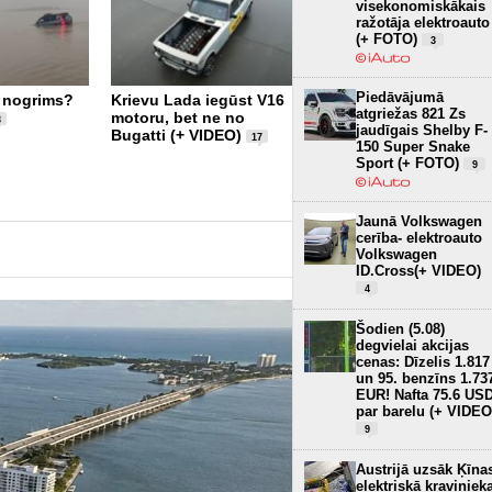
visekonomiskākais
ražotāja elektroauto
(+ FOTO)
3
Piedāvājumā
Lielākais lielizmēra 1/5
i nogrims?
Krievu Lada iegūst V16
atgriežas 821 Zs
radiovadāmo modeļu
motoru, bet ne no
3
jaudīgais Shelby F-
notikums – Turaida
Bugatti (+ VIDEO)
17
150 Super Snake
Cup! (+ FOTO)
2
Sport (+ FOTO)
9
Jaunā Volkswagen
cerība- elektroauto
Volkswagen
ID.Cross(+ VIDEO)
4
Šodien (5.08)
degvielai akcijas
cenas: Dīzelis 1.817
un 95. benzīns 1.73
EUR! Nafta 75.6 US
par barelu (+ VIDEO
9
Austrijā uzsāk Ķīna
elektriskā kraviniek