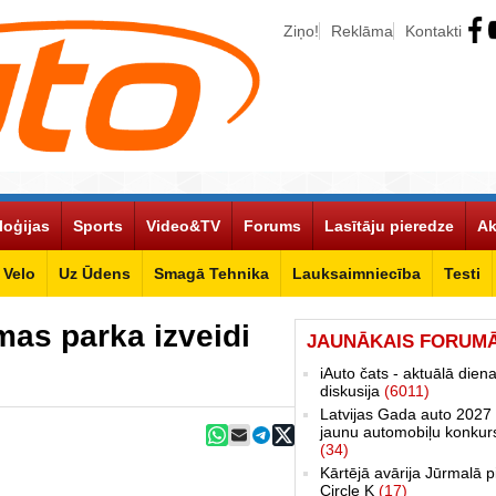
Ziņo!
Reklāma
Kontakti
loģijas
Sports
Video&TV
Forums
Lasītāju pieredze
Ak
Velo
Uz Ūdens
Smagā Tehnika
Lauksaimniecība
Testi
mas parka izveidi
JAUNĀKAIS FORUM
iAuto čats - aktuālā dien
diskusija
(6011)
Latvijas Gada auto 2027 
jaunu automobiļu konkur
(34)
Kārtējā avārija Jūrmalā p
Circle K
(17)