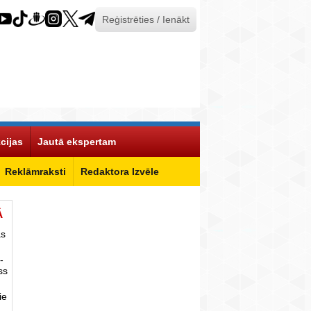
Reģistrēties / Ienākt
cijas
Jautā ekspertam
Reklāmraksti
Redaktora Izvēle
Ā
as
-
ss
ie