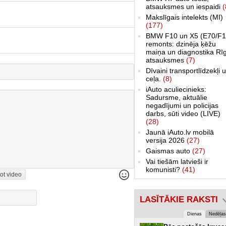
atsauksmes un iespaidi
(
Makslīgais intelekts (MI)
(177)
BMW F10 un X5 (E70/F1
remonts: dzinēja ķēžu
maiņa un diagnostika Rī
atsauksmes
(7)
Dīvaini transportlīdzekļi 
ceļa.
(8)
iAuto aculiecinieks:
Sadursme, aktuālie
negadījumi un policijas
darbs, sūti video (LIVE)
(28)
Jaunā iAuto.lv mobilā
versija 2026
(27)
Gaismas auto
(27)
Vai tiešām latvieši ir
komunisti?
(41)
ot video
LASĪTĀKIE RAKSTI
Dienas
Nedēļas