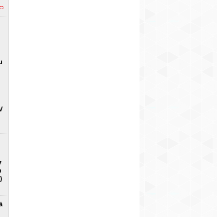
u
V
7
D
)
ā