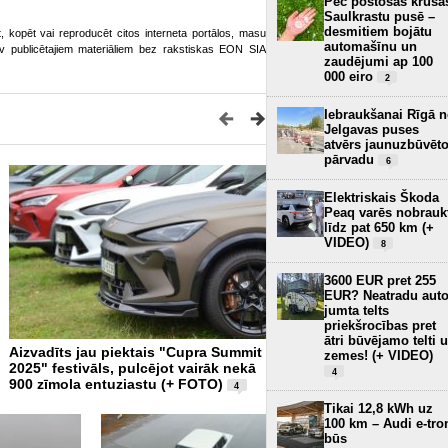
Pēc postošās krusa
Saulkrastu pusē –
desmitiem bojātu
ot, kopēt vai reproducēt citos interneta portālos, masu
automašīnu un
o.lv publicētajiem materiāliem bez rakstiskas EON SIA
zaudējumi ap 100
000 eiro
2
Iebraukšanai Rīgā 
Jelgavas puses
atvērs jaunuzbūvēt
pārvadu
6
Elektriskais Škoda
Peaq varēs nobrauk
līdz pat 650 km (+
VIDEO)
8
3600 EUR pret 255
EUR? Neatradu aut
jumta telts
priekšrocības pret
ātri būvējamo telti 
Aizvadīts jau piektais "Cupra Summit
Kopā ar 1200 CUPRA entuz
zemes! (+ VIDEO)
2025" festivāls, pulcējot vairāk nekā
aizvadīts “CUPRA Summit 
4
900 zīmola entuziastu (+ FOTO)
FOTO)
4
Tikai 12,8 kWh uz
100 km – Audi e-tro
būs