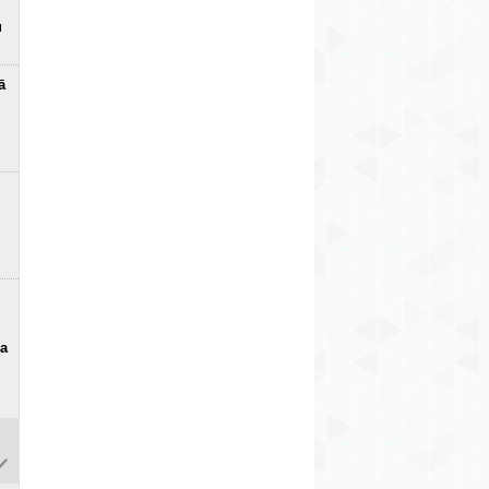
u
ā
ka