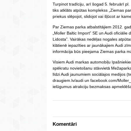
Turpinot tradīciju, arī šogad 5. februārī pl
tiks atklāts atpūtas komplekss „Ziemas pa
priekus slēpojot, slidojot vai šļūcot ar kam
Par Ziemas parka atbalstītājiem 2012. gad
„Moller Baltic Import” SE un Audi oficiālie 
Lidosta”. Vairākas nedēļas nogales atpūt
klātienē iepazīties ar jaunākajiem Audi zī
informācija būs pieejama Ziemas parka m
Visiem Audi markas automobiļu īpašniekiem
spēkratu novietošanu stāvvietā Mežaparka 
līdzi Audi jaunumiem sociālajos medijos (t
draugiem.lv/audi un facebook.com/Moller_
ielūgumus atrakciju bezmaksas apmeklēš
Komentāri