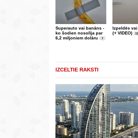
Superauto vai banāns -
Izpeldēs va
ko šodien nosolīja par
(+ VIDEO)
1
6,2 miljoniem dolāru
7
IZCELTIE RAKSTI