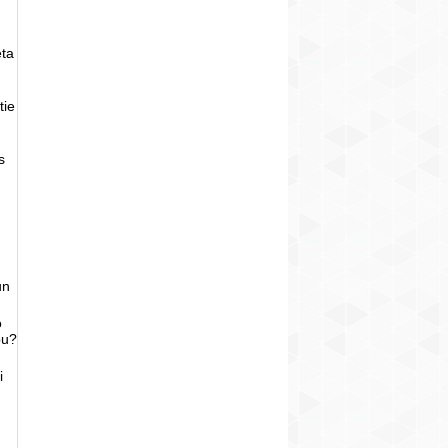
eta
tie
s
un
o
bu?
i