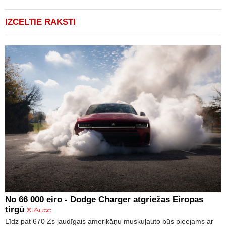
IZCELTIE RAKSTI
No 66 000 eiro - Dodge Charger atgriežas Eiropas
tirgū
Līdz pat 670 Zs jaudīgais amerikāņu muskuļauto būs pieejams ar