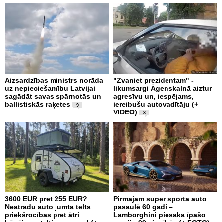
Aizsardzības ministrs norāda
"Zvaniet prezidentam" -
uz nepieciešamību Latvijai
likumsargi Āgenskalnā aiztur
sagādāt savas spārnotās un
agresīvu un, iespējams,
ballistiskās raķetes
iereibušu autovadītāju (+
9
VIDEO)
3
3600 EUR pret 255 EUR?
Pirmajam super sporta auto
Neatradu auto jumta telts
pasaulē 60 gadi –
priekšrocības pret ātri
Lamborghini piesaka īpašo