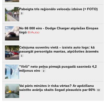
Pabeigta trīs reģionālo veloceļu izbūve (+ FOTO)
3
No 66 000 eiro - Dodge Charger atgriežas Eiropas
tirgū
Ceļojuma suvenīru vietā – izsists auto logs: kā
pasargāt personīgās mantas, atpūšoties ārzemēs
1
“Virši” neto peļņa pirmajā pusgadā sasniedz 4,2
miljonus eiro
2
Vai pāris minūtes ir riska vērtas? Ar apdzīšanu
saistīto avāriju skaits šogad pieaudzis par 66%
13