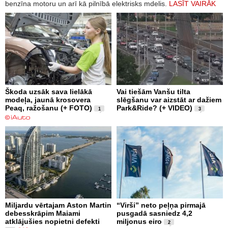
benzīna motoru un arī kā pilnībā elektrisks mdelis.
LASĪT VAIRĀK
Škoda uzsāk sava lielākā
Vai tiešām Vanšu tilta
modeļa, jaunā krosovera
slēgšanu var aizstāt ar dažiem
Peaq, ražošanu (+ FOTO)
Park&Ride? (+ VIDEO)
1
3
Miljardu vērtajam Aston Martin
“Virši” neto peļņa pirmajā
debesskrāpim Maiami
pusgadā sasniedz 4,2
atklājušies nopietni defekti
miljonus eiro
2