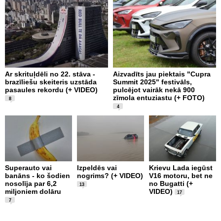
Ar skrituļdēli no 22. stāva -
Aizvadīts jau piektais "Cupra
K
brazīliešu skeiteris uzstāda
Summit 2025" festivāls,
e
pasaules rekordu (+ VIDEO)
pulcējot vairāk nekā 900
“
zīmola entuziastu (+ FOTO)
F
8
4
L
1
Superauto vai
Izpeldēs vai
Krievu Lada iegūst
m
banāns - ko šodien
nogrims? (+ VIDEO)
V16 motoru, bet ne
T
nosolīja par 6,2
no Bugatti (+
13
F
miljoniem dolāru
VIDEO)
17
7