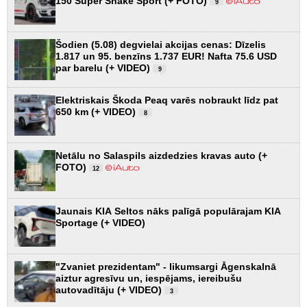
150 Super Snake Sport (+ FOTO)
9
Šodien (5.08) degvielai akcijas cenas: Dīzelis
1.817 un 95. benzīns 1.737 EUR! Nafta 75.6 USD
par barelu (+ VIDEO)
9
Elektriskais Škoda Peaq varēs nobraukt līdz pat
650 km (+ VIDEO)
8
Netālu no Salaspils aizdedzies kravas auto (+
FOTO)
12
Jaunais KIA Seltos nāks palīgā populārajam KIA
Sportage (+ VIDEO)
"Zvaniet prezidentam" - likumsargi Āgenskalnā
aiztur agresīvu un, iespējams, iereibušu
autovadītāju (+ VIDEO)
3