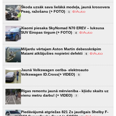
Škoda uzsāk sava lielākā modeļa, jaunā krosovera
Peaq, ražošanu (+ FOTO)
1
Xiaomi piesaka SkyNomad N70 EREV – luksusa
SUV Eiropas tirgum (+ FOTO)
4
Miljardu vērtajam Aston Martin debesskrāpim
Maiami atklājušies nopietni defekti
6
Jaunā Volkswagen cerība- elektroauto
Volkswagen ID.Cross(+ VIDEO)
5
Rīgas remontu jaunā mērvienība - kļūdu skaits uz
vienu metru darbu! (+ VIDEO)
7
Piedāvājumā atgriežas 821 Zs jaudīgais Shelby F-