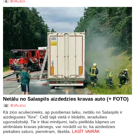
6
Netālu no Salaspils aizdedzies kravas auto (+ FOTO)
12
Kā ziņo aculiecinieks, ap pusdienas laiku, netālu no Salaspils ir
aizdegusies "fūre". Ceļš tajā vietā ir bloķēts, ieradušies
ugunsdzēsēji. Tie ir tikai minējumi, taču pieliktās kāpnes un
atritinātais kravas pārsegs, var norādīt uz to, ka aizdedzies
piekabes saturs, piemēram, šķelda.
LASĪT VAIRĀK