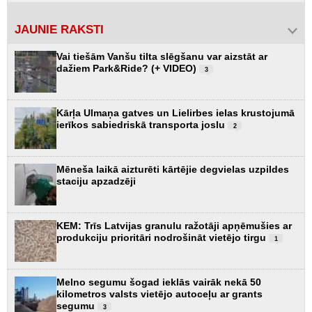
JAUNIE RAKSTI
Vai tiešām Vanšu tilta slēgšanu var aizstāt ar
dažiem Park&Ride? (+ VIDEO)
3
Kārļa Ulmaņa gatves un Lielirbes ielas krustojumā
ierīkos sabiedriskā transporta joslu
2
Mēneša laikā aizturēti kārtējie degvielas uzpildes
staciju apzadzēji
KEM: Trīs Latvijas granulu ražotāji apņēmušies ar
produkciju prioritāri nodrošināt vietējo tirgu
1
Melno segumu šogad ieklās vairāk nekā 50
kilometros valsts vietējo autoceļu ar grants
segumu
3