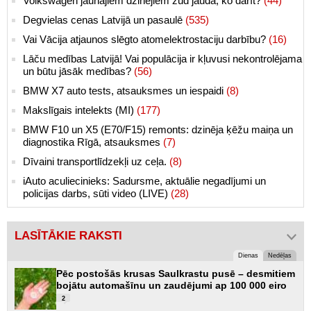
Volkswagen jaunajiem dzinējiem zūd jauda, ko darīt?
(44)
Degvielas cenas Latvijā un pasaulē
(535)
Vai Vācija atjaunos slēgto atomelektrostaciju darbību?
(16)
Lāču medības Latvijā! Vai populācija ir kļuvusi nekontrolējama
un būtu jāsāk medības?
(56)
BMW X7 auto tests, atsauksmes un iespaidi
(8)
Makslīgais intelekts (MI)
(177)
BMW F10 un X5 (E70/F15) remonts: dzinēja ķēžu maiņa un
diagnostika Rīgā, atsauksmes
(7)
Dīvaini transportlīdzekļi uz ceļa.
(8)
iAuto aculiecinieks: Sadursme, aktuālie negadījumi un
policijas darbs, sūti video (LIVE)
(28)
LASĪTĀKIE RAKSTI
Dienas
Nedēļas
Pēc postošās krusas Saulkrastu pusē – desmitiem
bojātu automašīnu un zaudējumi ap 100 000 eiro
2