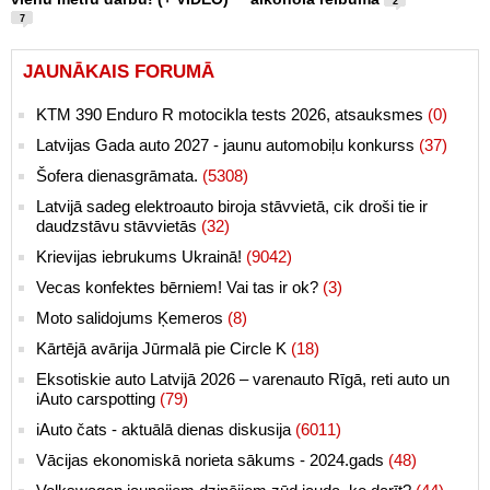
2
7
JAUNĀKAIS FORUMĀ
KTM 390 Enduro R motocikla tests 2026, atsauksmes
(0)
Latvijas Gada auto 2027 - jaunu automobiļu konkurss
(37)
Šofera dienasgrāmata.
(5308)
Latvijā sadeg elektroauto biroja stāvvietā, cik droši tie ir
daudzstāvu stāvvietās
(32)
Krievijas iebrukums Ukrainā!
(9042)
Vecas konfektes bērniem! Vai tas ir ok?
(3)
Moto salidojums Ķemeros
(8)
Kārtējā avārija Jūrmalā pie Circle K
(18)
Eksotiskie auto Latvijā 2026 – varenauto Rīgā, reti auto un
iAuto carspotting
(79)
iAuto čats - aktuālā dienas diskusija
(6011)
Vācijas ekonomiskā norieta sākums - 2024.gads
(48)