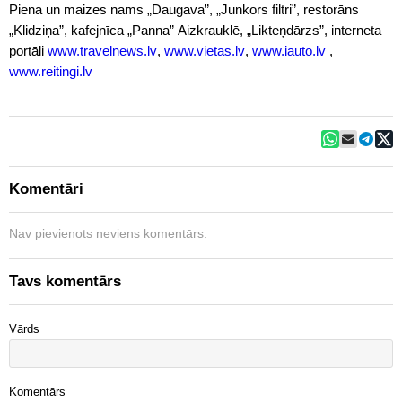
Piena un maizes nams „Daugava”, „Junkors filtri”, restorāns
„Klidziņa”, kafejnīca „Panna” Aizkrauklē, „Likteņdārzs”, interneta
portāli
www.travelnews.lv
,
www.vietas.lv
,
www.iauto.lv
,
www.reitingi.lv
Komentāri
Nav pievienots neviens komentārs.
Tavs komentārs
Vārds
Komentārs