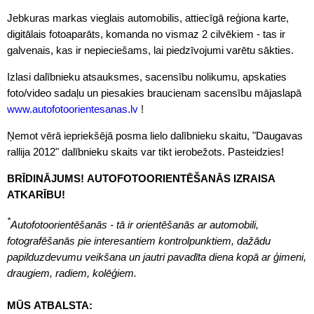
Jebkuras markas vieglais automobilis, attiecīgā reģiona karte,
digitālais fotoaparāts, komanda no vismaz 2 cilvēkiem - tas ir
galvenais, kas ir nepieciešams, lai piedzīvojumi varētu sākties.
Izlasi dalībnieku atsauksmes, sacensību nolikumu, apskaties
foto/video sadaļu un piesakies braucienam sacensību mājaslapā
www.autofotoorientesanas.lv
!
Ņemot vērā iepriekšējā posma lielo dalībnieku skaitu, "Daugavas
rallija 2012" dalībnieku skaits var tikt ierobežots. Pasteidzies!
BRĪDINĀJUMS! AUTOFOTOORIENTĒŠANĀS IZRAISA
ATKARĪBU!
*
Autofotoorientēšanās - tā ir orientēšanās ar automobili,
fotografēšanās pie interesantiem kontrolpunktiem, dažādu
papilduzdevumu veikšana un jautri pavadīta diena kopā ar ģimeni,
draugiem, radiem, kolēģiem.
MŪS ATBALSTA: