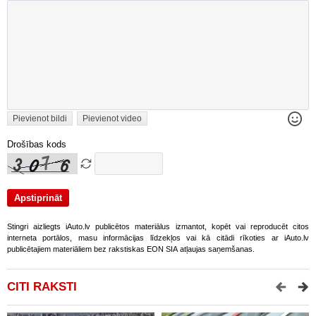
Pievienot bildi
Pievienot video
Drošības kods
Stingri aizliegts iAuto.lv publicētos materiālus izmantot, kopēt vai reproducēt citos
interneta portālos, masu informācijas līdzekļos vai kā citādi rīkoties ar iAuto.lv
publicētajiem materiāliem bez rakstiskas EON SIA atļaujas saņemšanas.
CITI RAKSTI