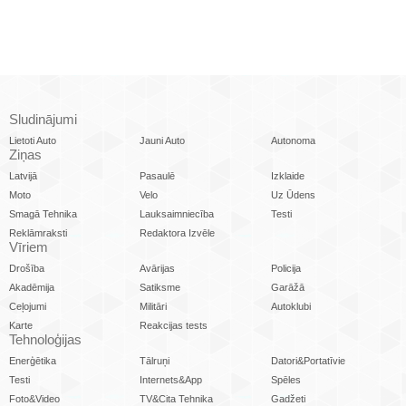
Sludinājumi
Lietoti Auto
Jauni Auto
Autonoma
Ziņas
Latvijā
Pasaulē
Izklaide
Moto
Velo
Uz Ūdens
Smagā Tehnika
Lauksaimniecība
Testi
Reklāmraksti
Redaktora Izvēle
Vīriem
Drošība
Avārijas
Policija
Akadēmija
Satiksme
Garāžā
Ceļojumi
Militāri
Autoklubi
Karte
Reakcijas tests
Tehnoloģijas
Enerģētika
Tālruņi
Datori&Portatīvie
Testi
Internets&App
Spēles
Foto&Video
TV&Cita Tehnika
Gadžeti