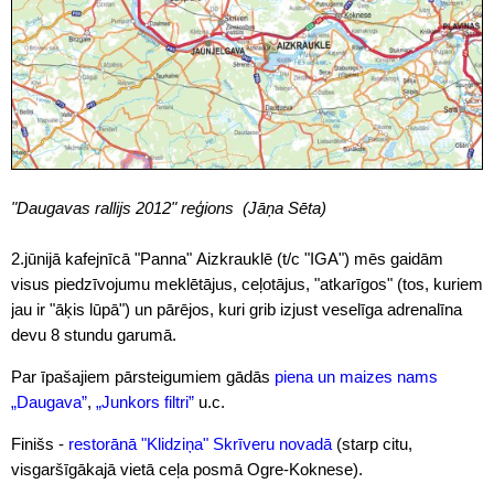
"Daugavas rallijs 2012" reģions (Jāņa Sēta)
2.jūnijā kafejnīcā "Panna" Aizkrauklē (t/c "IGA") mēs gaidām
visus piedzīvojumu meklētājus, ceļotājus, "atkarīgos" (tos, kuriem
jau ir "āķis lūpā") un pārējos, kuri grib izjust veselīga adrenalīna
devu 8 stundu garumā.
Par īpašajiem pārsteigumiem gādās
piena un maizes nams
„Daugava”
,
„Junkors filtri”
u.c.
Finišs -
restorānā "Klidziņa" Skrīveru novadā
(starp citu,
visgaršīgākajā vietā ceļa posmā Ogre-Koknese).