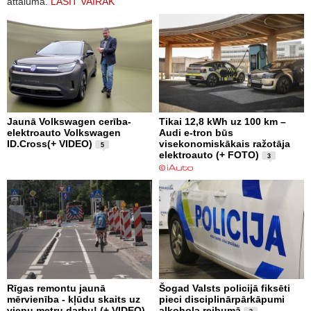
attālumā.
LASĪT VAIRĀK
Jaunā Volkswagen cerība-
Tikai 12,8 kWh uz 100 km –
elektroauto Volkswagen
Audi e-tron būs
ID.Cross(+ VIDEO)
visekonomiskākais ražotāja
5
elektroauto (+ FOTO)
3
Rīgas remontu jaunā
Šogad Valsts policijā fiksēti
mērvienība - kļūdu skaits uz
pieci disciplinārpārkāpumi
vienu metru darbu! (+ VIDEO)
alkohola reibumā