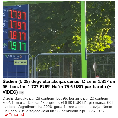
Šodien (5.08) degvielai akcijas cenas: Dīzelis 1.817 un
95. benzīns 1.737 EUR! Nafta 75.6 USD par barelu (+
VIDEO)
9
Dīzelis dārgāks par 28 centiem, bet 95. benzīns par 20 centiem
kopš 1. marta. Tas sanāk papildus +16.80 EUR klāt pie manas 60 l
uzpildes. Atgādinām, ka 2026. gada 1. martā cenas Latvijā, Neste
Lielupes DUS dīzeļdegvielai un 95. benzīnam bija 1.537 EUR.
LASĪT VAIRĀK