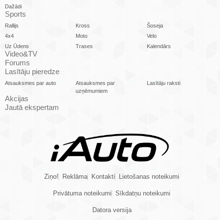
Dažādi
Sports
Rallijs
Kross
Šoseja
4x4
Moto
Velo
Uz Ūdens
Trases
Kalendārs
Video&TV
Forums
Lasītāju pieredze
Atsauksmes par auto
Atsauksmes par
Lasītāju raksti
uzņēmumiem
Akcijas
Jautā ekspertam
Ziņo!
Reklāma
Kontakti
Lietošanas noteikumi
Privātuma noteikumi
Sīkdatņu noteikumi
Datora versija