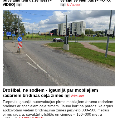
būvējamo telti uz zemes! (+
versiju 99 vienībās (+ FOTO)
VIDEO)
8
3
Drošībai, ne sodiem - Igaunijā par mobilajiem
radariem brīdinās ceļa zimes
12
Turpmāk Igaunijā autovadītājus pirms mobilajiem ātruma radariem
brīdinās ar speciālām ceļa zīmēm. Jaunā kārtība paredz, ka ārpus
apdzīvotām vietām brīdinājuma zīmes jāizvieto 300–500 metrus
pirms radara, savukārt pilsētās un ciemos – 150–300 metru