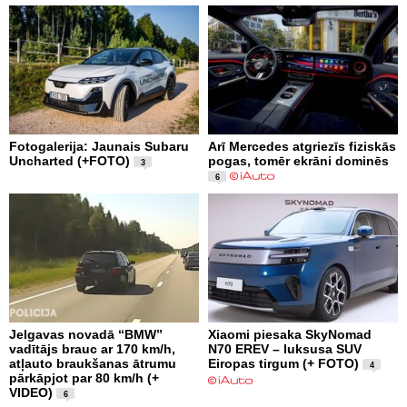
Fotogalerija: Jaunais Subaru
Arī Mercedes atgriezīs fiziskās
Uncharted (+FOTO)
pogas, tomēr ekrāni dominēs
3
6
Jelgavas novadā “BMW”
Xiaomi piesaka SkyNomad
vadītājs brauc ar 170 km/h,
N70 EREV – luksusa SUV
atļauto braukšanas ātrumu
Eiropas tirgum (+ FOTO)
4
pārkāpjot par 80 km/h (+
VIDEO)
6