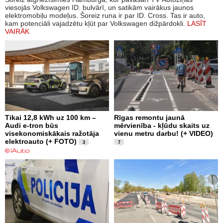
viesojās Volkswagen ID. bulvārī, un satikām vairākus jaunos
elektromobiļu modeļus. Šoreiz runa ir par ID. Cross. Tas ir auto,
kam potenciāli vajadzētu kļūt par Volkswagen dižpārdokli.
LASĪT
VAIRĀK
Tikai 12,8 kWh uz 100 km –
Rīgas remontu jaunā
Audi e-tron būs
mērvienība - kļūdu skaits uz
visekonomiskākais ražotāja
vienu metru darbu! (+ VIDEO)
elektroauto (+ FOTO)
3
7