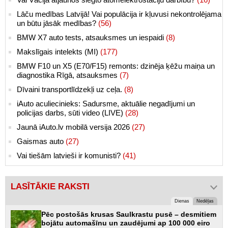
Lāču medības Latvijā! Vai populācija ir kļuvusi nekontrolējama
un būtu jāsāk medības?
(56)
BMW X7 auto tests, atsauksmes un iespaidi
(8)
Makslīgais intelekts (MI)
(177)
BMW F10 un X5 (E70/F15) remonts: dzinēja ķēžu maiņa un
diagnostika Rīgā, atsauksmes
(7)
Dīvaini transportlīdzekļi uz ceļa.
(8)
iAuto aculiecinieks: Sadursme, aktuālie negadījumi un
policijas darbs, sūti video (LIVE)
(28)
Jaunā iAuto.lv mobilā versija 2026
(27)
Gaismas auto
(27)
Vai tiešām latvieši ir komunisti?
(41)
LASĪTĀKIE RAKSTI
Dienas
Nedēļas
Pēc postošās krusas Saulkrastu pusē – desmitiem
bojātu automašīnu un zaudējumi ap 100 000 eiro