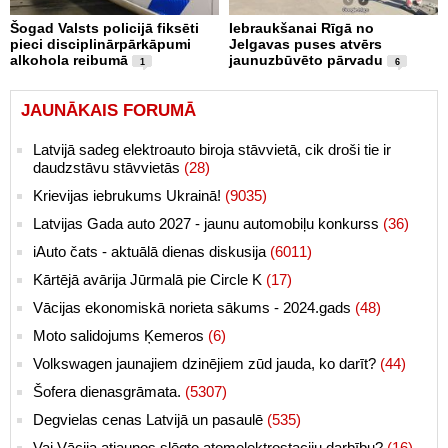
Šogad Valsts policijā fiksēti
Iebraukšanai Rīgā no
pieci disciplinārpārkāpumi
Jelgavas puses atvērs
alkohola reibumā
jaunuzbūvēto pārvadu
1
6
JAUNĀKAIS FORUMĀ
Latvijā sadeg elektroauto biroja stāvvietā, cik droši tie ir
daudzstāvu stāvvietās
(28)
Krievijas iebrukums Ukrainā!
(9035)
Latvijas Gada auto 2027 - jaunu automobiļu konkurss
(36)
iAuto čats - aktuālā dienas diskusija
(6011)
Kārtējā avārija Jūrmalā pie Circle K
(17)
Vācijas ekonomiskā norieta sākums - 2024.gads
(48)
Moto salidojums Ķemeros
(6)
Volkswagen jaunajiem dzinējiem zūd jauda, ko darīt?
(44)
Šofera dienasgrāmata.
(5307)
Degvielas cenas Latvijā un pasaulē
(535)
Vai Vācija atjaunos slēgto atomelektrostaciju darbību?
(16)