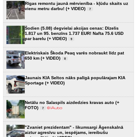
Rīgas remontu jaunā mērvienība - kļūdu skaits uz
vienu metru darbu! (+ VIDEO)
7
Šodien (5.08) degvielai akcijas cenas: Dīzelis
1.817 un 95. benzīns 1.737 EUR! Nafta 75.6 USD
par barelu (+ VIDEO)
9
Elektriskais Škoda Peaq varēs nobraukt līdz pat
650 km (+ VIDEO)
8
Jaunais KIA Seltos nāks palīgā populārajam KIA
Sportage (+ VIDEO)
Netālu no Salaspils aizdedzies kravas auto (+
FOTO)
7
"Zvaniet prezidentam" - likumsargi Āgenskalnā
aiztur agresīvu un, iespējams, iereibušu