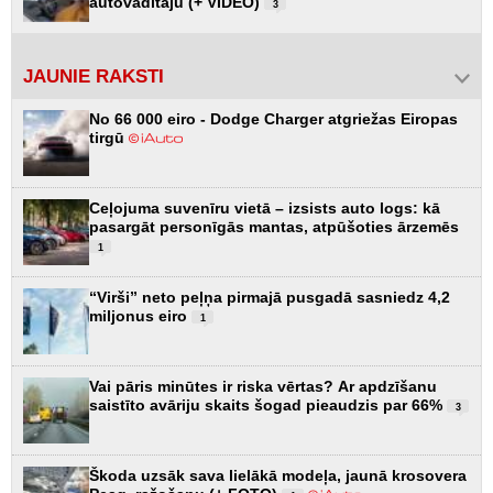
autovadītāju (+ VIDEO)
3
JAUNIE RAKSTI
No 66 000 eiro - Dodge Charger atgriežas Eiropas
tirgū
Ceļojuma suvenīru vietā – izsists auto logs: kā
pasargāt personīgās mantas, atpūšoties ārzemēs
1
“Virši” neto peļņa pirmajā pusgadā sasniedz 4,2
miljonus eiro
1
Vai pāris minūtes ir riska vērtas? Ar apdzīšanu
saistīto avāriju skaits šogad pieaudzis par 66%
3
Škoda uzsāk sava lielākā modeļa, jaunā krosovera