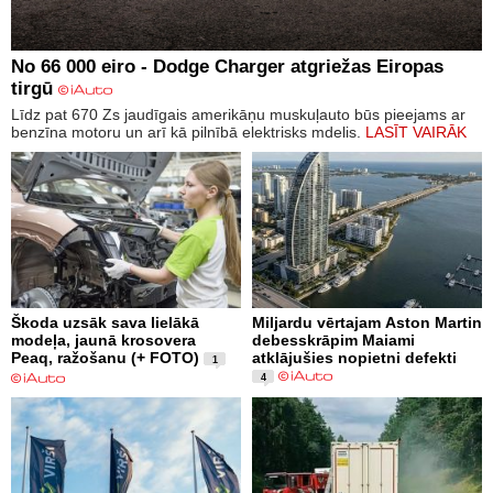
No 66 000 eiro - Dodge Charger atgriežas Eiropas
tirgū
Līdz pat 670 Zs jaudīgais amerikāņu muskuļauto būs pieejams ar
benzīna motoru un arī kā pilnībā elektrisks mdelis.
LASĪT VAIRĀK
Škoda uzsāk sava lielākā
Miljardu vērtajam Aston Martin
modeļa, jaunā krosovera
debesskrāpim Maiami
Peaq, ražošanu (+ FOTO)
atklājušies nopietni defekti
1
4