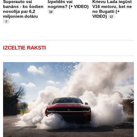
1
Superauto vai
Izpeldēs vai
Krievu Lada iegūst
m
banāns - ko šodien
nogrims? (+ VIDEO)
V16 motoru, bet ne
T
nosolīja par 6,2
no Bugatti (+
13
F
miljoniem dolāru
VIDEO)
17
7
IZCELTIE RAKSTI