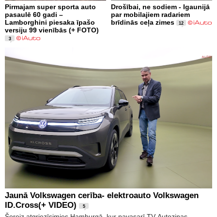
Pirmajam super sporta auto
Drošībai, ne sodiem - Igaunijā
pasaulē 60 gadi –
par mobilajiem radariem
Lamborghini piesaka īpašo
brīdinās ceļa zimes
12
versiju 99 vienībās (+ FOTO)
3
Jaunā Volkswagen cerība- elektroauto Volkswagen
ID.Cross(+ VIDEO)
5
Šoreiz atgriezīsimies Hamburgā, kur pavasarī TV Autoziņas