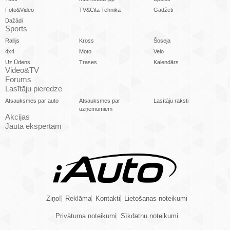
Foto&Video
TV&Cita Tehnika
Gadžeti
Dažādi
Sports
Rallijs
Kross
Šoseja
4x4
Moto
Velo
Uz Ūdens
Trases
Kalendārs
Video&TV
Forums
Lasītāju pieredze
Atsauksmes par auto
Atsauksmes par
Lasītāju raksti
uzņēmumiem
Akcijas
Jautā ekspertam
Ziņo!
Reklāma
Kontakti
Lietošanas noteikumi
Privātuma noteikumi
Sīkdatņu noteikumi