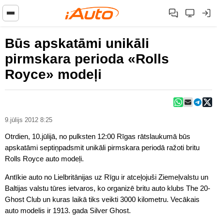
Būs apskatāmi unikāli
pirmskara perioda «Rolls
Royce» modeļi
9.jūlijs 2012 8:25
Otrdien, 10.jūlijā, no pulksten 12:00 Rīgas rātslaukumā būs
apskatāmi septiņpadsmit unikāli pirmskara periodā ražoti britu
Rolls Royce auto modeļi.
Antīkie auto no Lielbritānijas uz Rīgu ir atceļojuši Ziemeļvalstu un
Baltijas valstu tūres ietvaros, ko organizē britu auto klubs The 20-
Ghost Club un kuras laikā tiks veikti 3000 kilometru. Vecākais
auto modelis ir 1913. gada Silver Ghost.