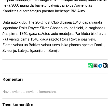
nekā 3000 jaunu darbavietu. Latvijā vairākus Apvienotās
Karalistes autoražotājus pārstāv Inchcape BM Auto.
Britu auto klubu The 20-Ghost Club dibināja 1949. gadā vairāki
leģendāro Rolls Royce Silver Ghost auto īpašnieki, lai saglabātu
šos pirms 1940. gada ražotos auto modeļus. Par kluba biedru var
kļūt vienīgi pirms 1940. gada ražoto Rolls Royce īpašnieki.
Ziemeļvalstu un Baltijas valstu tūres laikā plānots apceļot Dāniju,
Zviedriju, Latviju, Igauniju un Somiju.
Komentāri
Nav pievienots neviens komentārs.
Tavs komentārs