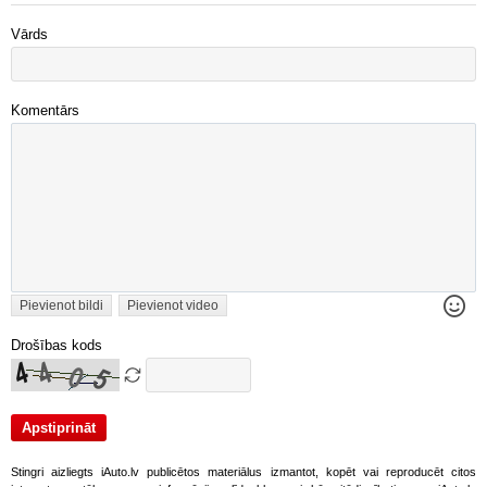
Vārds
Komentārs
Pievienot bildi
Pievienot video
Drošības kods
Stingri aizliegts iAuto.lv publicētos materiālus izmantot, kopēt vai reproducēt citos