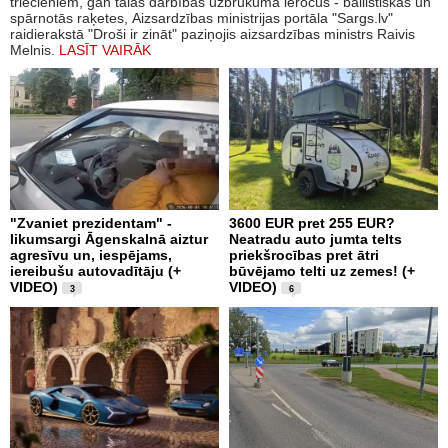
triecieniem, gan tālās darbības uzbrukuma ieročus - ballistiskās un
spārnotās raķetes, Aizsardzības ministrijas portāla "Sargs.lv"
raidierakstā "Droši ir zināt" paziņojis aizsardzības ministrs Raivis
Melnis.
LASĪT VAIRĀK
"Zvaniet prezidentam" -
3600 EUR pret 255 EUR?
likumsargi Āgenskalnā aiztur
Neatradu auto jumta telts
agresīvu un, iespējams,
priekšrocības pret ātri
iereibušu autovadītāju (+
būvējamo telti uz zemes! (+
VIDEO)
VIDEO)
3
6