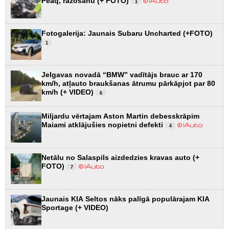
Peaq, ražošanu (+ FOTO)
1
Fotogalerija: Jaunais Subaru Uncharted (+FOTO)
1
Jelgavas novadā “BMW” vadītājs brauc ar 170
km/h, atļauto braukšanas ātrumu pārkāpjot par 80
km/h (+ VIDEO)
6
Miljardu vērtajam Aston Martin debesskrāpim
Maiami atklājušies nopietni defekti
4
Netālu no Salaspils aizdedzies kravas auto (+
FOTO)
7
Jaunais KIA Seltos nāks palīgā populārajam KIA
Sportage (+ VIDEO)