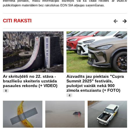
interneta portālos, masu informācijas līdzekļos vai kā citādi rīkoties ar iAuto.lv
publicētajiem materiāliem bez rakstiskas EON SIA atļaujas saņemšanas.
CITI RAKSTI
Ar skrituļdēli no 22. stāva -
Aizvadīts jau piektais "Cupra
K
brazīliešu skeiteris uzstāda
Summit 2025" festivāls,
e
pasaules rekordu (+ VIDEO)
pulcējot vairāk nekā 900
“
zīmola entuziastu (+ FOTO)
F
8
4
L