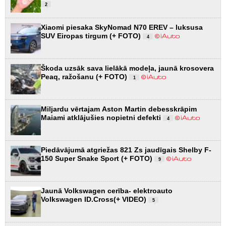
2
Xiaomi piesaka SkyNomad N70 EREV – luksusa
SUV Eiropas tirgum (+ FOTO)
4
Škoda uzsāk sava lielākā modeļa, jaunā krosovera
Peaq, ražošanu (+ FOTO)
1
Miljardu vērtajam Aston Martin debesskrāpim
Maiami atklājušies nopietni defekti
4
Piedāvājumā atgriežas 821 Zs jaudīgais Shelby F-
150 Super Snake Sport (+ FOTO)
9
Jaunā Volkswagen cerība- elektroauto
Volkswagen ID.Cross(+ VIDEO)
5