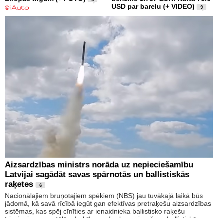
USD par barelu (+ VIDEO)
9
Aizsardzības ministrs norāda uz nepieciešamību
Latvijai sagādāt savas spārnotās un ballistiskās
raķetes
6
Nacionālajiem bruņotajiem spēkiem (NBS) jau tuvākajā laikā būs
jādomā, kā savā rīcībā iegūt gan efektīvas pretraķešu aizsardzības
sistēmas, kas spēj cīnīties ar ienaidnieka ballistisko raķešu