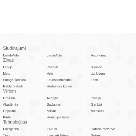
Sludinājumi
Lietoti Auto
Jauni Auto
Autonoma
Ziņas
Latvijā
Pasaulē
Izklaide
Moto
Velo
Uz Ūdens
Smagā Tehnika
Lauksaimniecība
Testi
Reklāmraksti
Redaktora Izvēle
Vīriem
Drošība
Avārijas
Policija
Akadēmija
Satiksme
Garāžā
Ceļojumi
Militāri
Autoklubi
Karte
Reakcijas tests
Tehnoloģijas
Enerģētika
Tālruņi
Datori&Portatīvie
Testi
Internets&App
Spēles