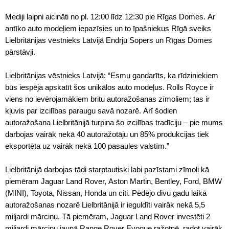
Mediji laipni aicināti no pl. 12:00 līdz 12:30 pie Rīgas Domes. Ar
antīko auto modeļiem iepazīsies un to īpašniekus Rīgā sveiks
Lielbritānijas vēstnieks Latvijā Endrjū Sopers un Rīgas Domes
pārstāvji.
Lielbritānijas vēstnieks Latvijā: “Esmu gandarīts, ka rīdziniekiem
būs iespēja apskatīt šos unikālos auto modeļus. Rolls Royce ir
viens no ievērojamākiem britu autoražošanas zīmoliem; tas ir
kļuvis par izcilības paraugu savā nozarē. Arī šodien
autoražošana Lielbritānijā turpina šo izcilības tradīciju – pie mums
darbojas vairāk nekā 40 autoražotāju un 85% produkcijas tiek
eksportēta uz vairāk nekā 100 pasaules valstīm.”
Lielbritānijā darbojas tādi starptautiski labi pazīstami zīmoli kā
piemēram Jaguar Land Rover, Aston Martin, Bentley, Ford, BMW
(MINI), Toyota, Nissan, Honda un citi. Pēdējo divu gadu laikā
autoražošanas nozarē Lielbritānijā ir ieguldīti vairāk nekā 5,5
miljardi mārciņu. Tā piemēram, Jaguar Land Rover investēti 2
miljardi mārciņu jaunā Range Rover Evoque ražotnē, radot vairāk