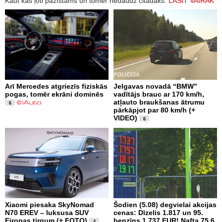
Kaut kas ļoti pazīstams un tomēr nedaudz citādāks.
LASĪT VAIRĀK
Arī Mercedes atgriezīs fiziskās
Jelgavas novadā “BMW”
pogas, tomēr ekrāni dominēs
vadītājs brauc ar 170 km/h,
atļauto braukšanas ātrumu
6
pārkāpjot par 80 km/h (+
VIDEO)
6
Xiaomi piesaka SkyNomad
Šodien (5.08) degvielai akcijas
N70 EREV – luksusa SUV
cenas: Dīzelis 1.817 un 95.
Eiropas tirgum (+ FOTO)
benzīns 1.737 EUR! Nafta 75.6
4