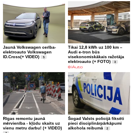
Jaunā Volkswagen cerība-
Tikai 12,8 kWh uz 100 km –
elektroauto Volkswagen
Audi e-tron būs
ID.Cross(+ VIDEO)
visekonomiskākais ražotāja
5
elektroauto (+ FOTO)
3
Rīgas remontu jaunā
Šogad Valsts policijā fiksēti
mērvienība - kļūdu skaits uz
pieci disciplinārpārkāpumi
vienu metru darbu! (+ VIDEO)
alkohola reibumā
2