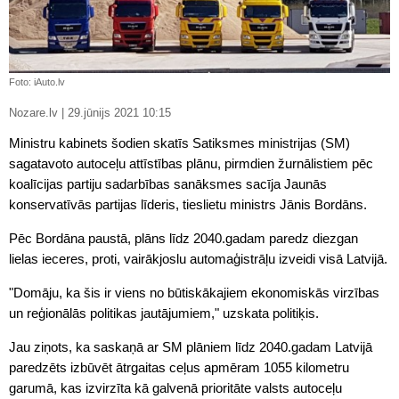
Foto: iAuto.lv
Nozare.lv | 29.jūnijs 2021 10:15
Ministru kabinets šodien skatīs Satiksmes ministrijas (SM)
sagatavoto autoceļu attīstības plānu, pirmdien žurnālistiem pēc
koalīcijas partiju sadarbības sanāksmes sacīja Jaunās
konservatīvās partijas līderis, tieslietu ministrs Jānis Bordāns.
Pēc Bordāna paustā, plāns līdz 2040.gadam paredz diezgan
lielas ieceres, proti, vairākjoslu automaģistrāļu izveidi visā Latvijā.
"Domāju, ka šis ir viens no būtiskākajiem ekonomiskās virzības
un reģionālās politikas jautājumiem," uzskata politiķis.
Jau ziņots, ka saskaņā ar SM plāniem līdz 2040.gadam Latvijā
paredzēts izbūvēt ātrgaitas ceļus apmēram 1055 kilometru
garumā, kas izvirzīta kā galvenā prioritāte valsts autoceļu