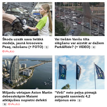
Škoda uzsāk sava lielākā
Vai tiešām Vanšu tilta
modeļa, jaunā krosovera
slēgšanu var aizstāt ar dažiem
Peaq, ražošanu (+ FOTO)
Park&Ride? (+ VIDEO)
1
4
Miljardu vērtajam Aston Martin
“Virši” neto peļņa pirmajā
debesskrāpim Maiami
pusgadā sasniedz 4,2
atklājušies nopietni defekti
miljonus eiro
3
6