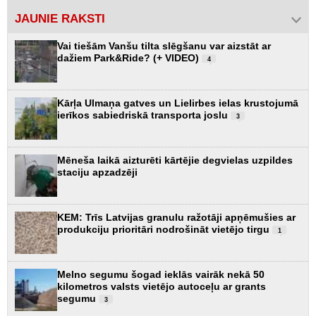
JAUNIE RAKSTI
Vai tiešām Vanšu tilta slēgšanu var aizstāt ar
dažiem Park&Ride? (+ VIDEO)
4
Kārļa Ulmaņa gatves un Lielirbes ielas krustojumā
ierīkos sabiedriskā transporta joslu
3
Mēneša laikā aizturēti kārtējie degvielas uzpildes
staciju apzadzēji
KEM: Trīs Latvijas granulu ražotāji apņēmušies ar
produkciju prioritāri nodrošināt vietējo tirgu
1
Melno segumu šogad ieklās vairāk nekā 50
kilometros valsts vietējo autoceļu ar grants
segumu
3