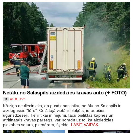
Netālu no Salaspils aizdedzies kravas auto (+ FOTO)
12
Kā ziņo aculiecinieks, ap pusdienas laiku, netālu no Salaspils ir
aizdegusies "fūre". Ceļš tajā vietā ir bloķēts, ieradušies
ugunsdzēsēji. Tie ir tikai minējumi, taču pieliktās kāpnes un
atritinātais kravas pārsegs, var norādīt uz to, ka aizdedzies
piekabes saturs, piemēram, šķelda.
LASĪT VAIRĀK