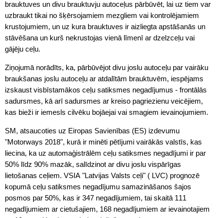
brauktuves un divu brauktuvju autoceļus pārbūvēt, lai uz tiem var
uzbraukt tikai no šķērsojamiem mezgliem vai kontrolējamiem
krustojumiem, un uz kura brauktuves ir aizliegta apstāšanās un
stāvēšana un kurš nekrustojas vienā līmenī ar dzelzceļu vai
gājēju ceļu.
Ziņojumā norādīts, ka, pārbūvējot divu joslu autoceļu par vairāku
braukšanas joslu autoceļu ar atdalītām brauktuvēm, iespējams
izskaust visbīstamākos ceļu satiksmes negadījumus - frontālās
sadursmes, kā arī sadursmes ar kreiso pagriezienu veicējiem,
kas bieži ir iemesls cilvēku bojāejai vai smagiem ievainojumiem.
SM, atsaucoties uz Eiropas Savienības (ES) izdevumu
"Motorways 2018", kurā ir minēti pētījumi vairākās valstīs, kas
liecina, ka uz automaģistrālēm ceļu satiksmes negadījumi ir par
50% līdz 90% mazāk, salīdzinot ar divu joslu vispārīgas
lietošanas ceļiem. VSIA "Latvijas Valsts ceļi" ( LVC) prognozē
kopumā ceļu satiksmes negadījumu samazināšanos šajos
posmos par 50%, kas ir 347 negadījumiem, tai skaitā 111
negadījumiem ar cietušajiem, 168 negadījumiem ar ievainotajiem