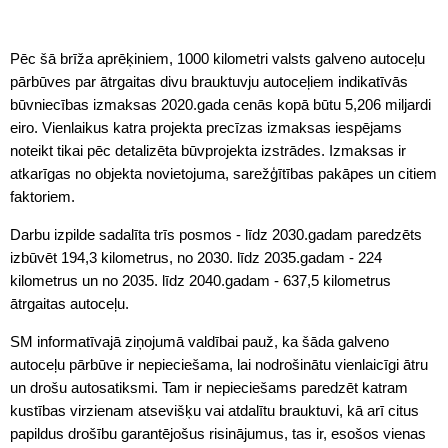
Pēc šā brīža aprēķiniem, 1000 kilometri valsts galveno autoceļu
pārbūves par ātrgaitas divu brauktuvju autoceļiem indikatīvās
būvniecības izmaksas 2020.gada cenās kopā būtu 5,206 miljardi
eiro. Vienlaikus katra projekta precīzas izmaksas iespējams
noteikt tikai pēc detalizēta būvprojekta izstrādes. Izmaksas ir
atkarīgas no objekta novietojuma, sarežģītības pakāpes un citiem
faktoriem.
Darbu izpilde sadalīta trīs posmos - līdz 2030.gadam paredzēts
izbūvēt 194,3 kilometrus, no 2030. līdz 2035.gadam - 224
kilometrus un no 2035. līdz 2040.gadam - 637,5 kilometrus
ātrgaitas autoceļu.
SM informatīvajā ziņojumā valdībai pauž, ka šāda galveno
autoceļu pārbūve ir nepieciešama, lai nodrošinātu vienlaicīgi ātru
un drošu autosatiksmi. Tam ir nepieciešams paredzēt katram
kustības virzienam atsevišķu vai atdalītu brauktuvi, kā arī citus
papildus drošību garantējošus risinājumus, tas ir, esošos vienas