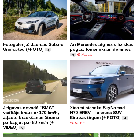
Fotogalerija: Jaunais Subaru
Arī Mercedes atgriezīs fiziskās
Uncharted (+FOTO)
pogas, tomēr ekrāni dominēs
3
6
Jelgavas novadā “BMW”
Xiaomi piesaka SkyNomad
vadītājs brauc ar 170 km/h,
N70 EREV – luksusa SUV
atļauto braukšanas ātrumu
Eiropas tirgum (+ FOTO)
4
pārkāpjot par 80 km/h (+
VIDEO)
6