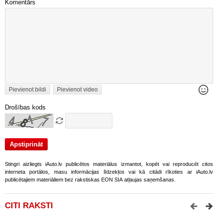
Komentārs
Pievienot bildi
Pievienot video
Drošības kods
Stingri aizliegts iAuto.lv publicētos materiālus izmantot, kopēt vai reproducēt citos
interneta portālos, masu informācijas līdzekļos vai kā citādi rīkoties ar iAuto.lv
publicētajiem materiāliem bez rakstiskas EON SIA atļaujas saņemšanas.
CITI RAKSTI