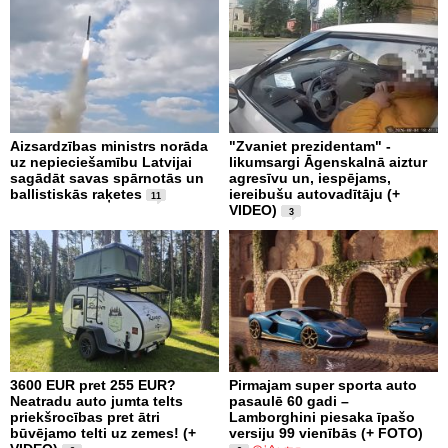
Aizsardzības ministrs norāda
"Zvaniet prezidentam" -
uz nepieciešamību Latvijai
likumsargi Āgenskalnā aiztur
sagādāt savas spārnotās un
agresīvu un, iespējams,
ballistiskās raķetes
iereibušu autovadītāju (+
11
VIDEO)
3
3600 EUR pret 255 EUR?
Pirmajam super sporta auto
Neatradu auto jumta telts
pasaulē 60 gadi –
priekšrocības pret ātri
Lamborghini piesaka īpašo
būvējamo telti uz zemes! (+
versiju 99 vienībās (+ FOTO)