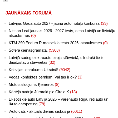
7
JAUNĀKAIS FORUMĀ
Latvijas Gada auto 2027 - jaunu automobiļu konkurss
(39)
Nissan Leaf jaunais 2026 - 2027 tests, cena Latvijā un lietotāju
atsauksmes
(0)
KTM 390 Enduro R motocikla tests 2026, atsauksmes
(0)
Šofera dienasgrāmata.
(5308)
Latvijā sadeg elektroauto biroja stāvvietā, cik droši tie ir
daudzstāvu stāvvietās
(32)
Krievijas iebrukums Ukrainā!
(9042)
Vecas konfektes bērniem! Vai tas ir ok?
(3)
Moto salidojums Ķemeros
(8)
Kārtējā avārija Jūrmalā pie Circle K
(18)
Eksotiskie auto Latvijā 2026 – varenauto Rīgā, reti auto un
iAuto carspotting
(79)
iAuto čats - aktuālā dienas diskusija
(6011)