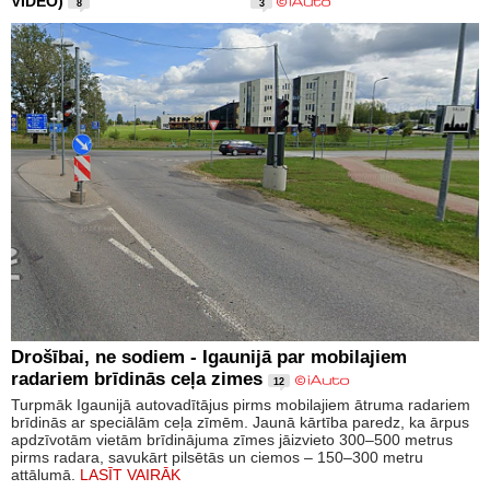
VIDEO)
8
3
Drošībai, ne sodiem - Igaunijā par mobilajiem
radariem brīdinās ceļa zimes
12
Turpmāk Igaunijā autovadītājus pirms mobilajiem ātruma radariem
brīdinās ar speciālām ceļa zīmēm. Jaunā kārtība paredz, ka ārpus
apdzīvotām vietām brīdinājuma zīmes jāizvieto 300–500 metrus
pirms radara, savukārt pilsētās un ciemos – 150–300 metru
attālumā.
LASĪT VAIRĀK