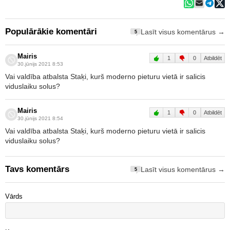
Populārākie komentāri
Lasīt visus komentārus →
5
Mairis
1
0
Atbildēt
30.jūnijs 2021 8:53
Vai valdība atbalsta Staķi, kurš moderno pieturu vietā ir salicis
viduslaiku solus?
Mairis
1
0
Atbildēt
30.jūnijs 2021 8:54
Vai valdība atbalsta Staķi, kurš moderno pieturu vietā ir salicis
viduslaiku solus?
Tavs komentārs
Lasīt visus komentārus →
5
Vārds