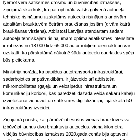
Ņemot vērā satiksmes drošību un būvniecības izmaksas,
ziņojumā skaidrots, ka par optimālu valsts galvenā autoceļa
tehnisko risinājumu uzskatāms autoceļa risinājums ar divām
atdalītām brauktuvēm četrām braukšanas joslām (divām katrā
braukšanas virzienā). Atbilstoši Latvijas standartam šādam
autoceļa tehniskajam risinājumam optimālāsatiksmes intensitāte
ir robežās no 18 000 līdz 65 000 automobiļiem diennaktī un var
uzskatīt, ka pārskatāmā nākotnē šādu autoceļu caurlaides spēja
būs pietiekama.
Ministrija norāda, ka papildus autotransporta infrastruktūrai,
sadarbojoties ar pašvaldībām, ir jāizveido arī atbilstoša
mikromobilitātes (gājēju un velosipēdu) infrastruktūra un
komunikāciju koridori, kas paredzēti dažāda veida sakaru kabeļu
izvietošanai vienuviet un satiksmes digitalizācijai, tajā skaitā 5G
infrastruktūras izveidei.
Ziņojumā pausts, ka, pārbūvējot esošos vienas brauktuves vai
izbūvējot jaunus divu brauktuvju autoceļus, viena kilometra
vidējās būvniecības izmaksas 2020.gada cenās bija aptuveni