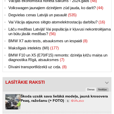
Vācijas ekonomiskā norieta sākums - 2024.gads
(48)
Volkswagen jaunajiem dzinējiem zūd jauda, ko darīt?
(44)
Degvielas cenas Latvijā un pasaulē
(535)
Vai Vācija atjaunos slēgto atomelektrostaciju darbību?
(16)
Lāču medības Latvijā! Vai populācija ir kļuvusi nekontrolējama
un būtu jāsāk medības?
(56)
BMW X7 auto tests, atsauksmes un iespaidi
(8)
Makslīgais intelekts (MI)
(177)
BMW F10 un X5 (E70/F15) remonts: dzinēja ķēžu maiņa un
diagnostika Rīgā, atsauksmes
(7)
Dīvaini transportlīdzekļi uz ceļa.
(8)
LASĪTĀKIE RAKSTI
Dienas
Nedēļas
Škoda uzsāk sava lielākā modeļa, jaunā krosovera
Peaq, ražošanu (+ FOTO)
1