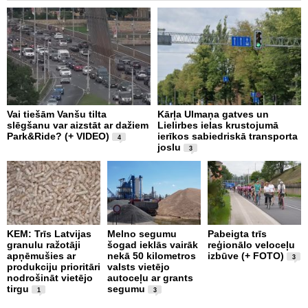
Vai tiešām Vanšu tilta
Kārļa Ulmaņa gatves un
“
slēgšanu var aizstāt ar dažiem
Lielirbes ielas krustojumā
p
Park&Ride? (+ VIDEO)
ierīkos sabiedriskā transporta
m
4
joslu
3
J
KEM: Trīs Latvijas
Melno segumu
Pabeigta trīs
“
granulu ražotāji
šogad ieklās vairāk
reģionālo veloceļu
b
apņēmušies ar
nekā 50 kilometros
izbūve (+ FOTO)
a
3
produkciju prioritāri
valsts vietējo
ā
nodrošināt vietējo
autoceļu ar grants
p
tirgu
segumu
V
1
3