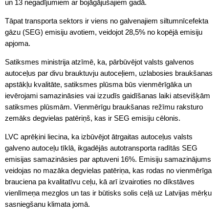
un 13 negadījumiem ar bojāgājušajiem gadā.
Tāpat transporta sektors ir viens no galvenajiem siltumnīcefekta
gāzu (SEG) emisiju avotiem, veidojot 28,5% no kopējā emisiju
apjoma.
Satiksmes ministrija atzīmē, ka, pārbūvējot valsts galvenos
autoceļus par divu brauktuvju autoceļiem, uzlabosies braukšanas
apstākļu kvalitāte, satiksmes plūsma būs vienmērīgāka un
ievērojami samazināsies vai izzudīs gaidīšanas laiki atsevišķām
satiksmes plūsmām. Vienmērīgu braukšanas režīmu raksturo
zemāks degvielas patēriņš, kas ir SEG emisiju cēlonis.
LVC aprēķini liecina, ka izbūvējot ātrgaitas autoceļus valsts
galveno autoceļu tīklā, ikgadējās autotransporta radītās SEG
emisijas samazināsies par aptuveni 16%. Emisiju samazinājums
veidojas no mazāka degvielas patēriņa, kas rodas no vienmērīga
brauciena pa kvalitatīvu ceļu, kā arī izvairoties no dīkstāves
vienlīmeņa mezglos un tas ir būtisks solis ceļā uz Latvijas mērķu
sasniegšanu klimata jomā.