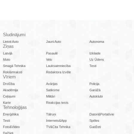
Sludinājumi
Lietoti Auto
Jauni Auto
Autonoma
Ziņas
Latvijā
Pasaulē
Izklaide
Moto
Velo
Uz Ūdens
Smagā Tehnika
Lauksaimniecība
Testi
Reklāmraksti
Redaktora Izvēle
Vīriem
Drošība
Avārijas
Policija
Akadēmija
Satiksme
Garāžā
Ceļojumi
Militāri
Autoklubi
Karte
Reakcijas tests
Tehnoloģijas
Enerģētika
Tālruņi
Datori&Portatīvie
Testi
Internets&App
Spēles
Foto&Video
TV&Cita Tehnika
Gadžeti
Dažādi