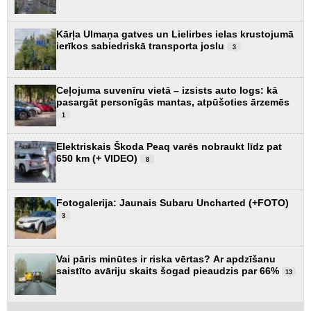
Kārļa Ulmaņa gatves un Lielirbes ielas krustojumā
ierīkos sabiedriskā transporta joslu
3
Ceļojuma suvenīru vietā – izsists auto logs: kā
pasargāt personīgās mantas, atpūšoties ārzemēs
1
Elektriskais Škoda Peaq varēs nobraukt līdz pat
650 km (+ VIDEO)
8
Fotogalerija: Jaunais Subaru Uncharted (+FOTO)
3
Vai pāris minūtes ir riska vērtas? Ar apdzīšanu
saistīto avāriju skaits šogad pieaudzis par 66%
13