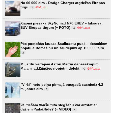
No 66 000 eiro - Dodge Charger atgriežas Eiropas
tirgū
1
Xiaomi piesaka SkyNomad N70 EREV – luksusa
SUV Eiropas tirgum (+ FOTO)
4
Pēc postošās krusas Saulkrastu pusē – desmitiem
bojātu automašīnu un zaudējumi ap 100 000 eiro
2
Miljardu vērtajam Aston Martin debesskrāpim
Maiami atklājušies nopietni defekti
6
“Virši” neto peļņa pirmajā pusgadā sasniedz 4,2
miljonus eiro
3
Vai tiešām Vanšu tilta slēgšanu var aizstāt ar
dažiem Park&Ride? (+ VIDEO)
4