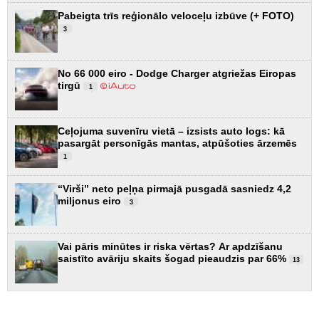
Pabeigta trīs reģionālo veloceļu izbūve (+ FOTO)
3
No 66 000 eiro - Dodge Charger atgriežas Eiropas
tirgū
1
Ceļojuma suvenīru vietā – izsists auto logs: kā
pasargāt personīgās mantas, atpūšoties ārzemēs
1
“Virši” neto peļņa pirmajā pusgadā sasniedz 4,2
miljonus eiro
3
Vai pāris minūtes ir riska vērtas? Ar apdzīšanu
saistīto avāriju skaits šogad pieaudzis par 66%
13