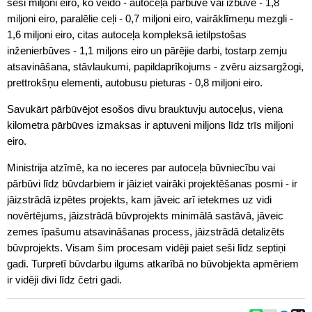
seši miljoni eiro, ko veido - autoceļa pārbūve vai izbūve - 1,8
miljoni eiro, paralēlie ceļi - 0,7 miljoni eiro, vairāklīmeņu mezgli -
1,6 miljoni eiro, citas autoceļa kompleksā ietilpstošas
inženierbūves - 1,1 miljons eiro un pārējie darbi, tostarp zemju
atsavināšana, stāvlaukumi, papildaprīkojums - zvēru aizsargžogi,
prettrokšņu elementi, autobusu pieturas - 0,8 miljoni eiro.
Savukārt pārbūvējot esošos divu brauktuvju autoceļus, viena
kilometra pārbūves izmaksas ir aptuveni miljons līdz trīs miljoni
eiro.
Ministrija atzīmē, ka no ieceres par autoceļa būvniecību vai
pārbūvi līdz būvdarbiem ir jāiziet vairāki projektēšanas posmi - ir
jāizstrādā izpētes projekts, kam jāveic arī ietekmes uz vidi
novērtējums, jāizstrādā būvprojekts minimālā sastāvā, jāveic
zemes īpašumu atsavināšanas process, jāizstrādā detalizēts
būvprojekts. Visam šim procesam vidēji paiet seši līdz septiņi
gadi. Turpretī būvdarbu ilgums atkarībā no būvobjekta apmēriem
ir vidēji divi līdz četri gadi.