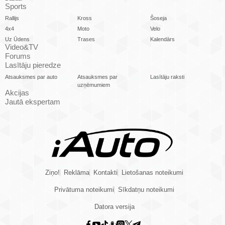
Sports
Rallijs
Kross
Šoseja
4x4
Moto
Velo
Uz Ūdens
Trases
Kalendārs
Video&TV
Forums
Lasītāju pieredze
Atsauksmes par auto
Atsauksmes par
Lasītāju raksti
uzņēmumiem
Akcijas
Jautā ekspertam
Ziņo!
Reklāma
Kontakti
Lietošanas noteikumi
Privātuma noteikumi
Sīkdatņu noteikumi
Datora versija