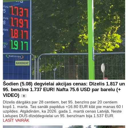
Šodien (5.08) degvielai akcijas cenas: Dīzelis 1.817 un
95. benzīns 1.737 EUR! Nafta 75.6 USD par barelu (+
VIDEO)
9
Dīzelis dārgāks par 28 centiem, bet 95. benzīns par 20 centiem
kopš 1. marta. Tas sanāk papildus +16.80 EUR klāt pie manas 60 l
uzpildes. Atgādinām, ka 2026. gada 1. martā cenas Latvijā, Neste
Lielupes DUS dīzeļdegvielai un 95. benzīnam bija 1.537 EUR.
LASĪT VAIRĀK