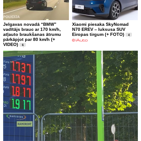
Jelgavas novadā “BMW”
Xiaomi piesaka SkyNomad
vadītājs brauc ar 170 km/h,
N70 EREV – luksusa SUV
atļauto braukšanas ātrumu
Eiropas tirgum (+ FOTO)
4
pārkāpjot par 80 km/h (+
VIDEO)
6