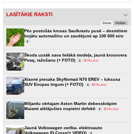
LASĪTĀKIE RAKSTI
Dienas
Nedēļas
Pēc postošās krusas Saulkrastu pusē – desmitiem
bojātu automašīnu un zaudējumi ap 100 000 eiro
2
Škoda uzsāk sava lielākā modeļa, jaunā krosovera
Peaq, ražošanu (+ FOTO)
1
Xiaomi piesaka SkyNomad N70 EREV – luksusa
SUV Eiropas tirgum (+ FOTO)
4
Miljardu vērtajam Aston Martin debesskrāpim
Maiami atklājušies nopietni defekti
6
Jaunā Volkswagen cerība- elektroauto
Volkswagen ID.Cross(+ VIDEO)
5