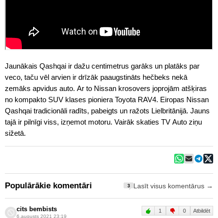
Jaunākais Qashqai ir dažu centimetrus garāks un platāks par
veco, taču vēl arvien ir drīzāk paaugstināts hečbeks nekā
zemāks apvidus auto. Ar to Nissan krosovers joprojām atšķiras
no kompakto SUV klases pioniera Toyota RAV4. Eiropas Nissan
Qashqai tradicionāli radīts, pabeigts un ražots Lielbritānijā. Jauns
tajā ir pilnīgi viss, izņemot motoru. Vairāk skaties TV Auto ziņu
sižetā.
Populārākie komentāri
Lasīt visus komentārus →
3
cits bembists
1
0
Atbildēt
6.augusts 2021 23:19