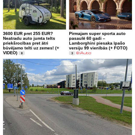
3600 EUR pret 255 EUR?
Pirmajam super sporta auto
Neatradu auto jumta telts
pasaulē 60 gadi –
priekšrocības pret ātri
Lamborghini piesaka īpašo
būvējamo telti uz zemes! (+
versiju 99 vienībās (+ FOTO)
VIDEO)
8
3