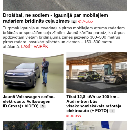
Drošībai, ne sodiem - Igaunijā par mobilajiem
radariem brīdinās ceļa zimes
12
Turpmāk Igaunijā autovadītājus pirms mobilajiem ātruma radariem
brīdinās ar speciālām ceļa zīmēm. Jaunā kārtība paredz, ka ārpus
apdzīvotām vietām brīdinājuma zīmes jāizvieto 300–500 metrus
pirms radara, savukārt pilsētās un ciemos – 150–300 metru
attālumā.
LASĪT VAIRĀK
Jaunā Volkswagen cerība-
Tikai 12,8 kWh uz 100 km –
elektroauto Volkswagen
Audi e-tron būs
ID.Cross(+ VIDEO)
visekonomiskākais ražotāja
5
elektroauto (+ FOTO)
3