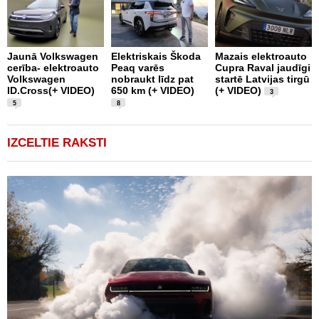
Jaunā Volkswagen
Elektriskais Škoda
Mazais elektroauto
V
cerība- elektroauto
Peaq varēs
Cupra Raval jaudīgi
p
Volkswagen
nobraukt līdz pat
startē Latvijas tirgū
m
ID.Cross(+ VIDEO)
650 km (+ VIDEO)
(+ VIDEO)
D
3
5
8
IZCELTIE RAKSTI