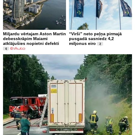
Miljardu vērtajam Aston Martin
“Virši” neto peļņa pirmajā
debesskrāpim Maiami
pusgadā sasniedz 4,2
atklājušies nopietni defekti
miljonus eiro
2
6