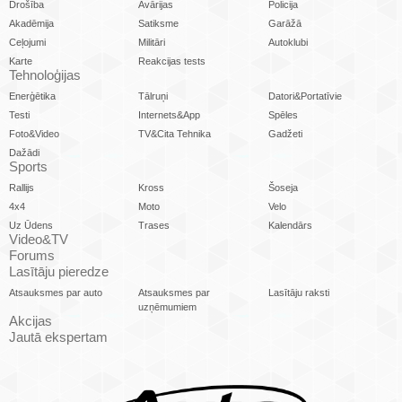
Drošība
Avārijas
Policija
Akadēmija
Satiksme
Garāžā
Ceļojumi
Militāri
Autoklubi
Karte
Reakcijas tests
Tehnoloģijas
Enerģētika
Tālruņi
Datori&Portatīvie
Testi
Internets&App
Spēles
Foto&Video
TV&Cita Tehnika
Gadžeti
Dažādi
Sports
Rallijs
Kross
Šoseja
4x4
Moto
Velo
Uz Ūdens
Trases
Kalendārs
Video&TV
Forums
Lasītāju pieredze
Atsauksmes par auto
Atsauksmes par
Lasītāju raksti
uzņēmumiem
Akcijas
Jautā ekspertam