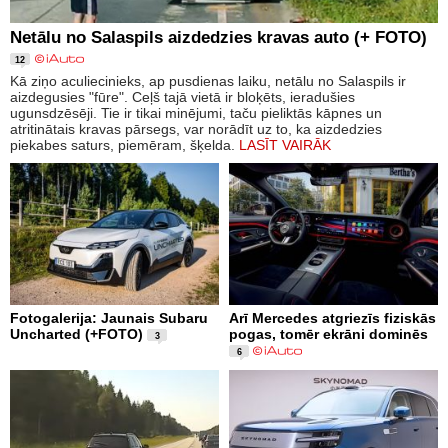
Netālu no Salaspils aizdedzies kravas auto (+ FOTO)
12
Kā ziņo aculiecinieks, ap pusdienas laiku, netālu no Salaspils ir
aizdegusies "fūre". Ceļš tajā vietā ir bloķēts, ieradušies
ugunsdzēsēji. Tie ir tikai minējumi, taču pieliktās kāpnes un
atritinātais kravas pārsegs, var norādīt uz to, ka aizdedzies
piekabes saturs, piemēram, šķelda.
LASĪT VAIRĀK
Fotogalerija: Jaunais Subaru
Arī Mercedes atgriezīs fiziskās
Uncharted (+FOTO)
pogas, tomēr ekrāni dominēs
3
6