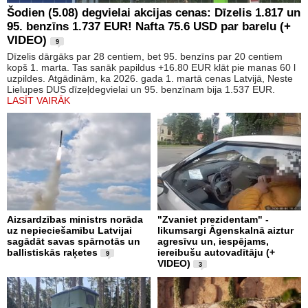
Šodien (5.08) degvielai akcijas cenas: Dīzelis 1.817 un
95. benzīns 1.737 EUR! Nafta 75.6 USD par barelu (+
VIDEO)
9
Dīzelis dārgāks par 28 centiem, bet 95. benzīns par 20 centiem
kopš 1. marta. Tas sanāk papildus +16.80 EUR klāt pie manas 60 l
uzpildes. Atgādinām, ka 2026. gada 1. martā cenas Latvijā, Neste
Lielupes DUS dīzeļdegvielai un 95. benzīnam bija 1.537 EUR.
LASĪT VAIRĀK
Aizsardzības ministrs norāda
"Zvaniet prezidentam" -
uz nepieciešamību Latvijai
likumsargi Āgenskalnā aiztur
sagādāt savas spārnotās un
agresīvu un, iespējams,
ballistiskās raķetes
iereibušu autovadītāju (+
9
VIDEO)
3