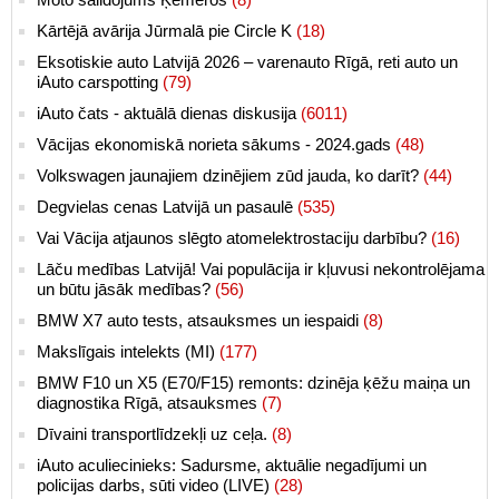
Kārtējā avārija Jūrmalā pie Circle K
(18)
Eksotiskie auto Latvijā 2026 – varenauto Rīgā, reti auto un
iAuto carspotting
(79)
iAuto čats - aktuālā dienas diskusija
(6011)
Vācijas ekonomiskā norieta sākums - 2024.gads
(48)
Volkswagen jaunajiem dzinējiem zūd jauda, ko darīt?
(44)
Degvielas cenas Latvijā un pasaulē
(535)
Vai Vācija atjaunos slēgto atomelektrostaciju darbību?
(16)
Lāču medības Latvijā! Vai populācija ir kļuvusi nekontrolējama
un būtu jāsāk medības?
(56)
BMW X7 auto tests, atsauksmes un iespaidi
(8)
Makslīgais intelekts (MI)
(177)
BMW F10 un X5 (E70/F15) remonts: dzinēja ķēžu maiņa un
diagnostika Rīgā, atsauksmes
(7)
Dīvaini transportlīdzekļi uz ceļa.
(8)
iAuto aculiecinieks: Sadursme, aktuālie negadījumi un
policijas darbs, sūti video (LIVE)
(28)