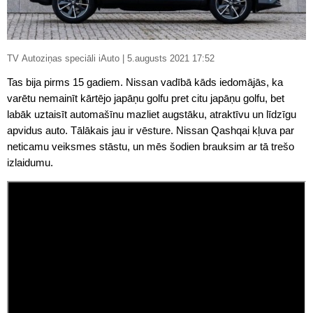
TV Autoziņas speciāli iAuto | 5.augusts 2021 17:52
Tas bija pirms 15 gadiem. Nissan vadībā kāds iedomājās, ka
varētu nemainīt kārtējo japāņu golfu pret citu japāņu golfu, bet
labāk uztaisīt automašīnu mazliet augstāku, atraktīvu un līdzīgu
apvidus auto. Tālākais jau ir vēsture. Nissan Qashqai kļuva par
neticamu veiksmes stāstu, un mēs šodien brauksim ar tā trešo
izlaidumu.