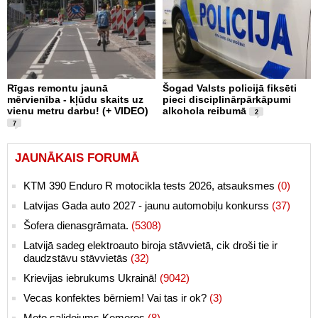
Rīgas remontu jaunā
Šogad Valsts policijā fiksēti
mērvienība - kļūdu skaits uz
pieci disciplinārpārkāpumi
vienu metru darbu! (+ VIDEO)
alkohola reibumā
2
7
JAUNĀKAIS FORUMĀ
KTM 390 Enduro R motocikla tests 2026, atsauksmes
(0)
Latvijas Gada auto 2027 - jaunu automobiļu konkurss
(37)
Šofera dienasgrāmata.
(5308)
Latvijā sadeg elektroauto biroja stāvvietā, cik droši tie ir
daudzstāvu stāvvietās
(32)
Krievijas iebrukums Ukrainā!
(9042)
Vecas konfektes bērniem! Vai tas ir ok?
(3)
Moto salidojums Ķemeros
(8)