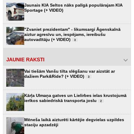
Jaunais KIA Seltos nāks palīgā populārajam KIA
Sportage (+ VIDEO)
"Zvaniet prezidentam" - likumsargi Āgenskalnā
aiztur agresīvu un, iespējams, iereibušu
autovadītāju (+ VIDEO)
3
JAUNIE RAKSTI
Vai tiešām Vanšu tilta slēgšanu var aizstāt ar
dažiem Park&Ride? (+ VIDEO)
3
Kārļa Ulmaņa gatves un Lielirbes ielas krustojumā
ierīkos sabiedriskā transporta joslu
2
Mēneša laikā aizturēti kārtējie degvielas uzpildes
staciju apzadzēji