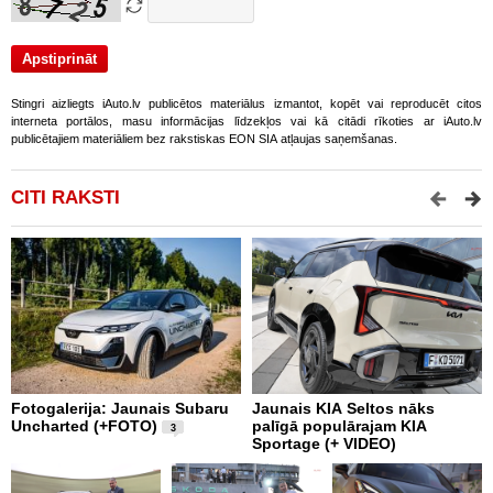
Stingri aizliegts iAuto.lv publicētos materiālus izmantot, kopēt vai reproducēt citos
interneta portālos, masu informācijas līdzekļos vai kā citādi rīkoties ar iAuto.lv
publicētajiem materiāliem bez rakstiskas EON SIA atļaujas saņemšanas.
CITI RAKSTI
Fotogalerija: Jaunais Subaru
Jaunais KIA Seltos nāks
V
Uncharted (+FOTO)
palīgā populārajam KIA
E
3
Sportage (+ VIDEO)
V