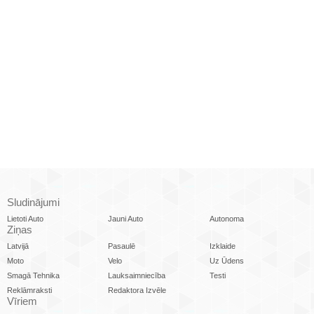
Sludinājumi
Lietoti Auto
Jauni Auto
Autonoma
Ziņas
Latvijā
Pasaulē
Izklaide
Moto
Velo
Uz Ūdens
Smagā Tehnika
Lauksaimniecība
Testi
Reklāmraksti
Redaktora Izvēle
Vīriem