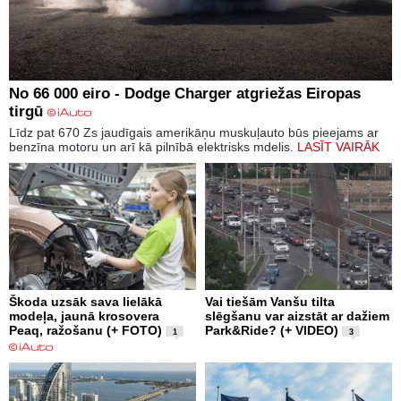
No 66 000 eiro - Dodge Charger atgriežas Eiropas
tirgū
Līdz pat 670 Zs jaudīgais amerikāņu muskuļauto būs pieejams ar
benzīna motoru un arī kā pilnībā elektrisks mdelis.
LASĪT VAIRĀK
Škoda uzsāk sava lielākā
Vai tiešām Vanšu tilta
modeļa, jaunā krosovera
slēgšanu var aizstāt ar dažiem
Peaq, ražošanu (+ FOTO)
Park&Ride? (+ VIDEO)
1
3