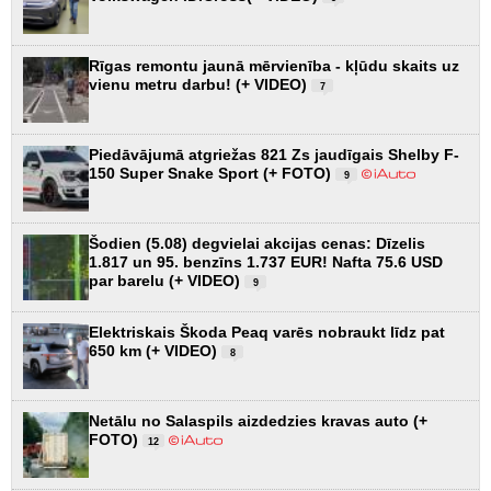
Rīgas remontu jaunā mērvienība - kļūdu skaits uz
vienu metru darbu! (+ VIDEO)
7
Piedāvājumā atgriežas 821 Zs jaudīgais Shelby F-
150 Super Snake Sport (+ FOTO)
9
Šodien (5.08) degvielai akcijas cenas: Dīzelis
1.817 un 95. benzīns 1.737 EUR! Nafta 75.6 USD
par barelu (+ VIDEO)
9
Elektriskais Škoda Peaq varēs nobraukt līdz pat
650 km (+ VIDEO)
8
Netālu no Salaspils aizdedzies kravas auto (+
FOTO)
12