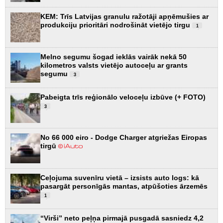
KEM: Trīs Latvijas granulu ražotāji apņēmušies ar
produkciju prioritāri nodrošināt vietējo tirgu
1
Melno segumu šogad ieklās vairāk nekā 50
kilometros valsts vietējo autoceļu ar grants
segumu
3
Pabeigta trīs reģionālo veloceļu izbūve (+ FOTO)
3
No 66 000 eiro - Dodge Charger atgriežas Eiropas
tirgū
Ceļojuma suvenīru vietā – izsists auto logs: kā
pasargāt personīgās mantas, atpūšoties ārzemēs
1
“Virši” neto peļņa pirmajā pusgadā sasniedz 4,2